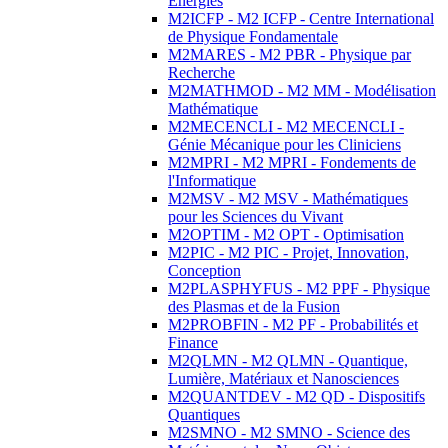
Energies
M2ICFP - M2 ICFP - Centre International
de Physique Fondamentale
M2MARES - M2 PBR - Physique par
Recherche
M2MATHMOD - M2 MM - Modélisation
Mathématique
M2MECENCLI - M2 MECENCLI -
Génie Mécanique pour les Cliniciens
M2MPRI - M2 MPRI - Fondements de
l'Informatique
M2MSV - M2 MSV - Mathématiques
pour les Sciences du Vivant
M2OPTIM - M2 OPT - Optimisation
M2PIC - M2 PIC - Projet, Innovation,
Conception
M2PLASPHYFUS - M2 PPF - Physique
des Plasmas et de la Fusion
M2PROBFIN - M2 PF - Probabilités et
Finance
M2QLMN - M2 QLMN - Quantique,
Lumière, Matériaux et Nanosciences
M2QUANTDEV - M2 QD - Dispositifs
Quantiques
M2SMNO - M2 SMNO - Science des