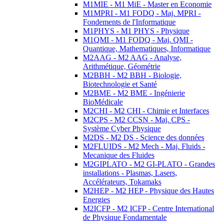
M1MIE - M1 MiE - Master en Economie
M1MPRI - M1 FODQ - Maj. MPRI -
Fondements de l'Informatique
M1PHYS - M1 PHYS - Physique
M1QMI - M1 FODQ - Maj. QMI -
Quantique, Mathematiques, Informatique
M2AAG - M2 AAG - Analyse,
Arithmétique, Géométrie
M2BBH - M2 BBH - Biologie,
Biotechnologie et Santé
M2BME - M2 BME - Ingénierie
BioMédicale
M2CHI - M2 CHI - Chimie et Interfaces
M2CPS - M2 CCSN - Maj. CPS -
Système Cyber Physique
M2DS - M2 DS - Science des données
M2FLUIDS - M2 Mech - Maj. Fluids -
Mecanique des Fluides
M2GIPLATO - M2 GI-PLATO - Grandes
installations - Plasmas, Lasers,
Accélérateurs, Tokamaks
M2HEP - M2 HEP - Physique des Hautes
Energies
M2ICFP - M2 ICFP - Centre International
de Physique Fondamentale