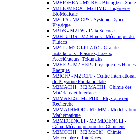
M2BIOHEA - M2 BH - Biologie et Santé
M2BIOMECA - M2 BME - Ingénierie
BioMédicale
M2CPS - M2 CPS - Système Cyber
Physique
M2DS - M2 DS - Data Science
M2FLUIDS - M2 Fluids - Mécanique des
Fluides
M2GI - M2 GI-PLATO - Grandes
installations - Plasmas, Lasers,
Accélérateurs, Tokamaks
M2HEP - M2 HEP - Physique des Hautes
Energies
M2ICFP - M2 ICFP - Centre International
de Physique Fondamentale
M2MACHI - M2 MACHI - Chimie des
Matériaux et Interfaces
M2MARES - M2 PBR - Physique par
Recherche
M2MATHMOD - M2 MM - Modélisation
Mathématique
M2MECENCLI - M2 MECENCLI -
Génie Mécanique pour les Cliniciens
M2MOCHI - M2 MoChI - Chimie
Moléculaire et Interfaces