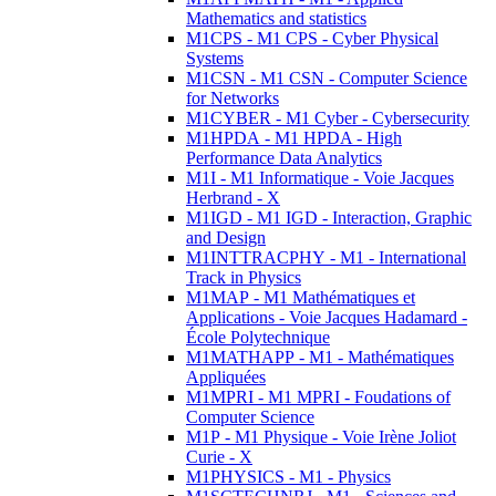
Mathematics and statistics
M1CPS - M1 CPS - Cyber Physical
Systems
M1CSN - M1 CSN - Computer Science
for Networks
M1CYBER - M1 Cyber - Cybersecurity
M1HPDA - M1 HPDA - High
Performance Data Analytics
M1I - M1 Informatique - Voie Jacques
Herbrand - X
M1IGD - M1 IGD - Interaction, Graphic
and Design
M1INTTRACPHY - M1 - International
Track in Physics
M1MAP - M1 Mathématiques et
Applications - Voie Jacques Hadamard -
École Polytechnique
M1MATHAPP - M1 - Mathématiques
Appliquées
M1MPRI - M1 MPRI - Foudations of
Computer Science
M1P - M1 Physique - Voie Irène Joliot
Curie - X
M1PHYSICS - M1 - Physics