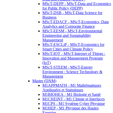
MScT-DEPP - MScT-Data and Economics
for Public Policy (DEPP)
MScT-DSB - MScT-Data Science for
Business
MScT-EDACF - MScT-Economics, Data
Analytics and Corporate Finance
MScT-EESM - MScT-Environmental
Engineering and Sustainability
Management
MScT-ESCLiP - MScT-Economics for
Smart Cities and Climate Policy
MScT-IOT - MScT-Internet of Things :
Innovation and Management Program
(IoT)
MScT-STEEM - MScT-Energy
Environment : Science Technology &
Management
Master (DNM)
M1APPMATH - M1 Mathématiques
Appliquées et Statistiques
M1BIOHEA - M1 Biologie et Santé
M1CHEINT - M1 Chimie et Interfaces
M1CPS - M1 Système Cyber Physique
M1HEP - M1 Physique des Hautes
Energies