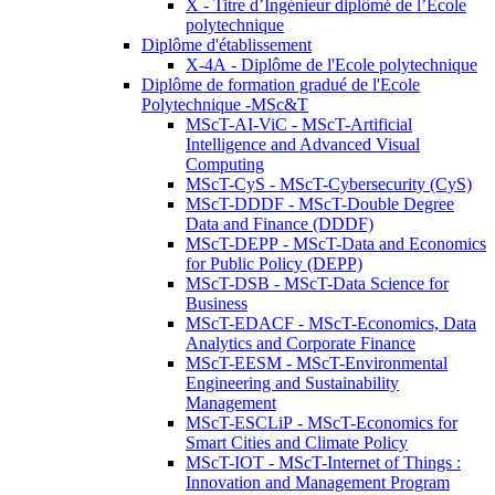
X - Titre d’Ingénieur diplômé de l’École
polytechnique
Diplôme d'établissement
X-4A - Diplôme de l'Ecole polytechnique
Diplôme de formation gradué de l'Ecole
Polytechnique -MSc&T
MScT-AI-ViC - MScT-Artificial
Intelligence and Advanced Visual
Computing
MScT-CyS - MScT-Cybersecurity (CyS)
MScT-DDDF - MScT-Double Degree
Data and Finance (DDDF)
MScT-DEPP - MScT-Data and Economics
for Public Policy (DEPP)
MScT-DSB - MScT-Data Science for
Business
MScT-EDACF - MScT-Economics, Data
Analytics and Corporate Finance
MScT-EESM - MScT-Environmental
Engineering and Sustainability
Management
MScT-ESCLiP - MScT-Economics for
Smart Cities and Climate Policy
MScT-IOT - MScT-Internet of Things :
Innovation and Management Program