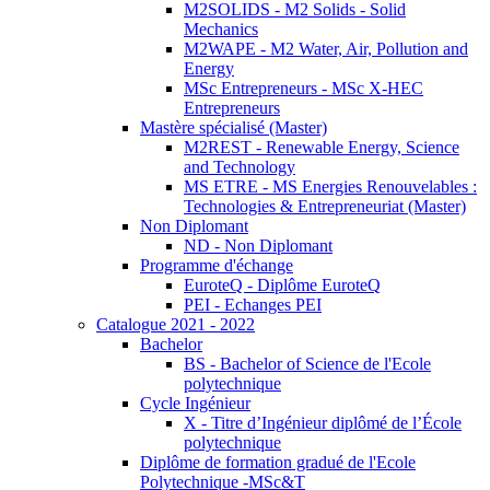
M2SOLIDS - M2 Solids - Solid
Mechanics
M2WAPE - M2 Water, Air, Pollution and
Energy
MSc Entrepreneurs - MSc X-HEC
Entrepreneurs
Mastère spécialisé (Master)
M2REST - Renewable Energy, Science
and Technology
MS ETRE - MS Energies Renouvelables :
Technologies & Entrepreneuriat (Master)
Non Diplomant
ND - Non Diplomant
Programme d'échange
EuroteQ - Diplôme EuroteQ
PEI - Echanges PEI
Catalogue 2021 - 2022
Bachelor
BS - Bachelor of Science de l'Ecole
polytechnique
Cycle Ingénieur
X - Titre d’Ingénieur diplômé de l’École
polytechnique
Diplôme de formation gradué de l'Ecole
Polytechnique -MSc&T