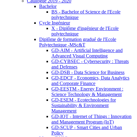
Catalogue 2019 - 2020
Bachelor
BS - Bachelor of Science de l'Ecole
polytechnique
Cycle Ingénieur
X - Diplôme d'ingénieur de l'Ecole
polytechnique
Diplôme de formation gradué de l'Ecole
Polytechnique -MSc&T
GD-AIM - Artificial Intelligence and
Advanced Visual Computing
GD-CYBSEC - Cybersecurity : Threats
and Defenses
GD-DSB - Data Science for Business
GD-EDCF - Economics, Data Analytics
and Corporate Finance
GD-EESTM - Energy Environment :
Science Technology & Management
GD-ESEM - Ecotechnologies for
Sustainability & Environment
Management
GD-IOT - Internet of Things : Innovation
and Management Program (IoT)
GD-SCUP - Smart Cities and Urban
Policy