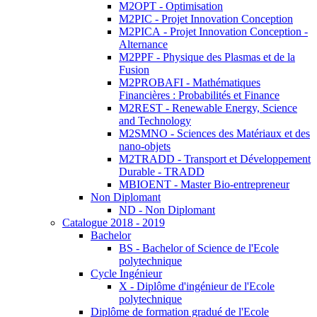
M2OPT - Optimisation
M2PIC - Projet Innovation Conception
M2PICA - Projet Innovation Conception -
Alternance
M2PPF - Physique des Plasmas et de la
Fusion
M2PROBAFI - Mathématiques
Financières : Probabilités et Finance
M2REST - Renewable Energy, Science
and Technology
M2SMNO - Sciences des Matériaux et des
nano-objets
M2TRADD - Transport et Développement
Durable - TRADD
MBIOENT - Master Bio-entrepreneur
Non Diplomant
ND - Non Diplomant
Catalogue 2018 - 2019
Bachelor
BS - Bachelor of Science de l'Ecole
polytechnique
Cycle Ingénieur
X - Diplôme d'ingénieur de l'Ecole
polytechnique
Diplôme de formation gradué de l'Ecole