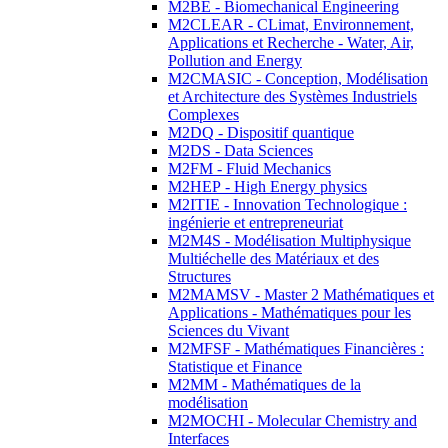
M2BE - Biomechanical Engineering
M2CLEAR - CLimat, Environnement,
Applications et Recherche - Water, Air,
Pollution and Energy
M2CMASIC - Conception, Modélisation
et Architecture des Systèmes Industriels
Complexes
M2DQ - Dispositif quantique
M2DS - Data Sciences
M2FM - Fluid Mechanics
M2HEP - High Energy physics
M2ITIE - Innovation Technologique :
ingénierie et entrepreneuriat
M2M4S - Modélisation Multiphysique
Multiéchelle des Matériaux et des
Structures
M2MAMSV - Master 2 Mathématiques et
Applications - Mathématiques pour les
Sciences du Vivant
M2MFSF - Mathématiques Financières :
Statistique et Finance
M2MM - Mathématiques de la
modélisation
M2MOCHI - Molecular Chemistry and
Interfaces