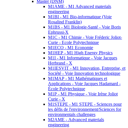
Master (DNM)
M1AME - M1 Advanced materials
engineering
M1BI - M1 Bio-informatique (Voie
Rosalind Franklin)
M1BS - M1 Biologie-Santé - Voie Boris
Ephrussi-X
M1C - M1 Chimie - Voie Fréderic Joliot-
Curie - Ecole Polytechnique
M1ECO - M1 Economie
M1HEP - M1 High Energy Physics
M1I - M1 Informatique - Voie Jacques
Herbrand - X
M1IESVIT - M1 Innovation, Entreprise, et
Société - Voie Innovation technologique
M1MAP - M1 Mathématiques et
Applications - Voie Jacques Hadamard -
École Polytechnique
M1P - M1 Physique - Voie Irène Joliot
Curie - X
M1STEPE - M1 STEPE - Sciences pour
les défis de l'environnement/Sciences for
environmentals challenges
M2AME - Advanced materials
engineering