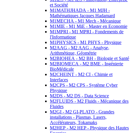
et Société
M1MATHJHADA - M1 MJH -
Mathématiques Jacques Hadamard
M1MECHA - M1 Mech - Mécanique
M1MIE - M1 MiE - Master en Economie
M1MPRI - M1 MPRI - Fondements de
l'Informatique
M1PHYSICS - M1 PHYS - Physique
M2AAG - M2 AAG - Analyse,
Arithmétique, Géométrie
M2BIOHEA - M2 BH - Biologie et Santé
M2BIOMECA - M2 BME - Ingénierie
BioMédicale
M2CHEINT - M2 CI - Chimie et
Interfaces
M2CPS - M2 CPS - Système Cyber
Physique
M2DS - M2 DS - Data Science
M2FLUIDS - M2 Fluids - Mécanique des
Fluides
M2GI - M2 GI-PLATO - Grandes
installations - Plasmas, Lasers,
Accélérateurs, Tokamaks
M2HEP - M2 HEP - Physique des Hautes