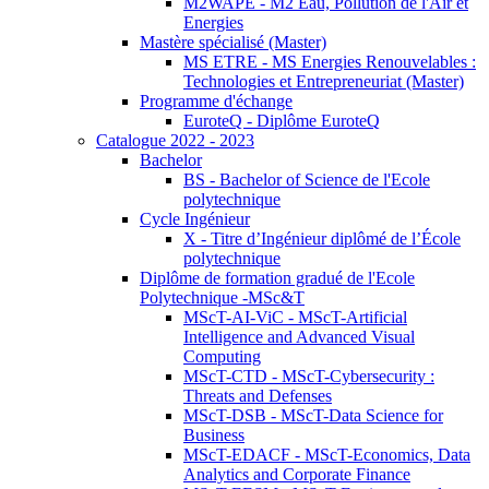
M2WAPE - M2 Eau, Pollution de l'Air et
Energies
Mastère spécialisé (Master)
MS ETRE - MS Energies Renouvelables :
Technologies et Entrepreneuriat (Master)
Programme d'échange
EuroteQ - Diplôme EuroteQ
Catalogue 2022 - 2023
Bachelor
BS - Bachelor of Science de l'Ecole
polytechnique
Cycle Ingénieur
X - Titre d’Ingénieur diplômé de l’École
polytechnique
Diplôme de formation gradué de l'Ecole
Polytechnique -MSc&T
MScT-AI-ViC - MScT-Artificial
Intelligence and Advanced Visual
Computing
MScT-CTD - MScT-Cybersecurity :
Threats and Defenses
MScT-DSB - MScT-Data Science for
Business
MScT-EDACF - MScT-Economics, Data
Analytics and Corporate Finance