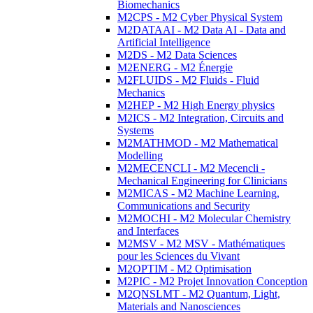
Biomechanics
M2CPS - M2 Cyber Physical System
M2DATAAI - M2 Data AI - Data and
Artificial Intelligence
M2DS - M2 Data Sciences
M2ENERG - M2 Énergie
M2FLUIDS - M2 Fluids - Fluid
Mechanics
M2HEP - M2 High Energy physics
M2ICS - M2 Integration, Circuits and
Systems
M2MATHMOD - M2 Mathematical
Modelling
M2MECENCLI - M2 Mecencli -
Mechanical Engineering for Clinicians
M2MICAS - M2 Machine Learning,
Communications and Security
M2MOCHI - M2 Molecular Chemistry
and Interfaces
M2MSV - M2 MSV - Mathématiques
pour les Sciences du Vivant
M2OPTIM - M2 Optimisation
M2PIC - M2 Projet Innovation Conception
M2QNSLMT - M2 Quantum, Light,
Materials and Nanosciences