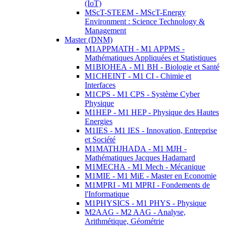
(IoT)
MScT-STEEM - MScT-Energy
Environment : Science Technology &
Management
Master (DNM)
M1APPMATH - M1 APPMS -
Mathématiques Appliquées et Statistiques
M1BIOHEA - M1 BH - Biologie et Santé
M1CHEINT - M1 CI - Chimie et
Interfaces
M1CPS - M1 CPS - Système Cyber
Physique
M1HEP - M1 HEP - Physique des Hautes
Energies
M1IES - M1 IES - Innovation, Entreprise
et Société
M1MATHJHADA - M1 MJH -
Mathématiques Jacques Hadamard
M1MECHA - M1 Mech - Mécanique
M1MIE - M1 MiE - Master en Economie
M1MPRI - M1 MPRI - Fondements de
l'Informatique
M1PHYSICS - M1 PHYS - Physique
M2AAG - M2 AAG - Analyse,
Arithmétique, Géométrie