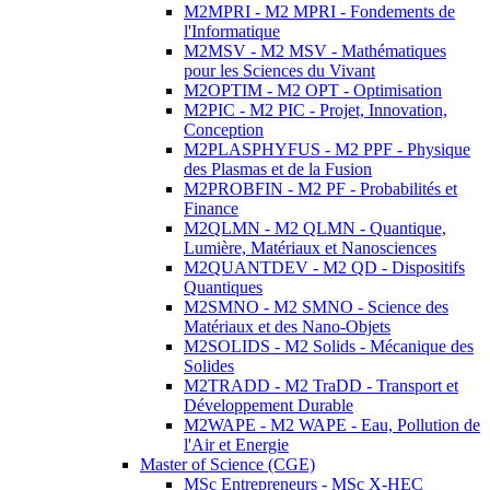
M2MPRI - M2 MPRI - Fondements de
l'Informatique
M2MSV - M2 MSV - Mathématiques
pour les Sciences du Vivant
M2OPTIM - M2 OPT - Optimisation
M2PIC - M2 PIC - Projet, Innovation,
Conception
M2PLASPHYFUS - M2 PPF - Physique
des Plasmas et de la Fusion
M2PROBFIN - M2 PF - Probabilités et
Finance
M2QLMN - M2 QLMN - Quantique,
Lumière, Matériaux et Nanosciences
M2QUANTDEV - M2 QD - Dispositifs
Quantiques
M2SMNO - M2 SMNO - Science des
Matériaux et des Nano-Objets
M2SOLIDS - M2 Solids - Mécanique des
Solides
M2TRADD - M2 TraDD - Transport et
Développement Durable
M2WAPE - M2 WAPE - Eau, Pollution de
l'Air et Energie
Master of Science (CGE)
MSc Entrepreneurs - MSc X-HEC