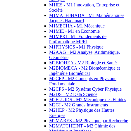
M1IES - M1 Innovation, Entreprise et
Société
M1MATHJHADA - M1 Mathématiques
Jacques Hadamard
M1MECHA - M1 Mécanique
M1MIE - M1 en Economie
M1MPRI - M1 Fondements de
l'Informatique MPRI
M1PHYSICS - M1 Physique
M2AAG - M2 Analyse, Arithmétique,
Géométrie
M2BIOHEA - M2 Biologie et Santé
M2BIOMECA - M2 Biomécanique et
Ingéniérie Biomédical
M2CFP - M2 Concepts en Physique
Fondamentale
M2CPS - M2 Système Cyber Physique
M2DS - M2 Data Science
M2FLUIDS - M2 Mécanique des Fluides
M2GI - M2 Grands Instruments
M2HEP - M2 Physique des Hautes
Energies
M2MARES - M2 Physique par Recherche
M2MATCHEINT - M2 Chimie des