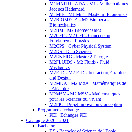
M1MATHJHADA - M1 - Mathematiques
Jacques Hadamard
M1MIE - M1 MiE - Master in Economics
M2BIOMECA - M2 Biomeca -
Biomechanics
M2BM - M2 Biomechanics
M2CFP - M2 CFP - Concepts in
Fundamental Physics
M2CPS - Cyber Physical System
M2DS - Data Sciences
M2ENERG - Master 2 Énergie
M2FLUIDS - M2 Fluids - Fluid
Mechanics
M2IGD - M2 IGD - Interaction, Graphic
and Design
M2MDA - M2 MdA - Mathématiques de
l'Aléatoire
M2MSV - M2 MSV - Mathématiques
pour les Sciences du Vivant
M2PIC - Projet Innovation Conception
Programme d'échange
PEI - Echanges PEI
Catalogue 2020 - 2021
Bachelor
BS - Bachelor of Science de l'Ecole