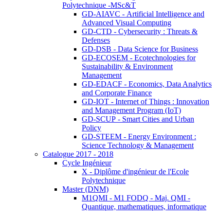
Polytechnique -MSc&T
GD-AIAVC - Artificial Intelligence and
Advanced Visual Computing
GD-CTD - Cybersecurity : Threats &
Defenses
GD-DSB - Data Science for Business
GD-ECOSEM - Ecotechnologies for
Sustainability & Environment
Management
GD-EDACF - Economics, Data Analytics
and Corporate Finance
GD-IOT - Internet of Things : Innovation
and Management Program (IoT)
GD-SCUP - Smart Cities and Urban
Policy
GD-STEEM - Energy Environment :
Science Technology & Management
Catalogue 2017 - 2018
Cycle Ingénieur
X - Diplôme d'ingénieur de l'Ecole
Polytechnique
Master (DNM)
M1QMI - M1 FODQ - Maj. QMI -
Quantique, mathematiques, informatique