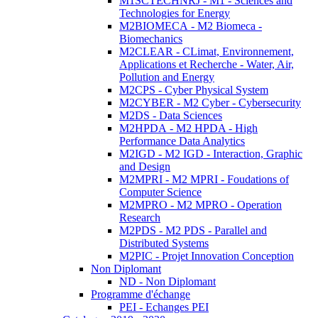
M1SCTECHNRJ - M1 - Sciences and
Technologies for Energy
M2BIOMECA - M2 Biomeca -
Biomechanics
M2CLEAR - CLimat, Environnement,
Applications et Recherche - Water, Air,
Pollution and Energy
M2CPS - Cyber Physical System
M2CYBER - M2 Cyber - Cybersecurity
M2DS - Data Sciences
M2HPDA - M2 HPDA - High
Performance Data Analytics
M2IGD - M2 IGD - Interaction, Graphic
and Design
M2MPRI - M2 MPRI - Foudations of
Computer Science
M2MPRO - M2 MPRO - Operation
Research
M2PDS - M2 PDS - Parallel and
Distributed Systems
M2PIC - Projet Innovation Conception
Non Diplomant
ND - Non Diplomant
Programme d'échange
PEI - Echanges PEI