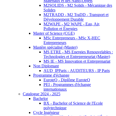
Matériaux et des Nano-Objets
M2SOLIDS - M2 Solids - Mécanique des
Solides
M2TRADD - M2 TraDD - Transport et
Développement Durable
M2WAPE - M2 WAPE - Eau, Air,
Pollution et Énergies
Master of Science (CGE)
MSc Entrepreneurs - MSc X-HEC
Entrepreneurs
Mastère spécialisé (Master)
MS ETRE - MS Energies Renouvelables :
Technologies et Entrepreneuriat (Master)
MS IE - MS Innovation et Entreprenariat
Non Diplomant
AUD_IPParis - AUDITEURS - IP Paris
Programme d'échange
EuroteQ - Diplôme EuroteQ
PEI - Programmes d'échange
internationaux
Catalogue 2024 - 2025
Bachelor
BX - Bachelor of Science de l'Ecole
polytechnique
Cycle Ingénieur