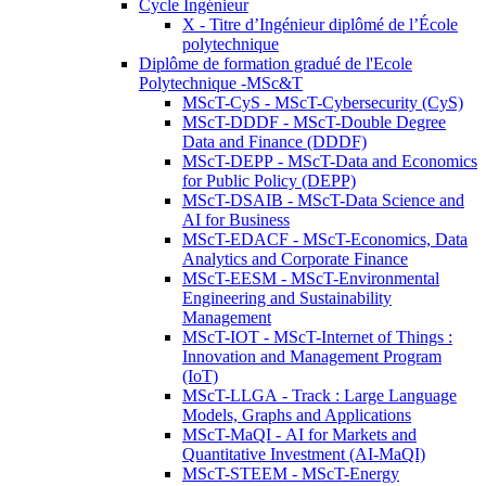
Cycle Ingénieur
X - Titre d’Ingénieur diplômé de l’École
polytechnique
Diplôme de formation gradué de l'Ecole
Polytechnique -MSc&T
MScT-CyS - MScT-Cybersecurity (CyS)
MScT-DDDF - MScT-Double Degree
Data and Finance (DDDF)
MScT-DEPP - MScT-Data and Economics
for Public Policy (DEPP)
MScT-DSAIB - MScT-Data Science and
AI for Business
MScT-EDACF - MScT-Economics, Data
Analytics and Corporate Finance
MScT-EESM - MScT-Environmental
Engineering and Sustainability
Management
MScT-IOT - MScT-Internet of Things :
Innovation and Management Program
(IoT)
MScT-LLGA - Track : Large Language
Models, Graphs and Applications
MScT-MaQI - AI for Markets and
Quantitative Investment (AI-MaQI)
MScT-STEEM - MScT-Energy