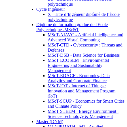
polytechnique
Cycle Ingénieur
X - Titre d’Ingénieur diplômé de l’École
polytechnique
Diplôme de formation gradué de l'Ecole
Polytechnique -MSc&T
MScT-AIAVC - Artificial Intelligence and
Advanced Visual Computing
MScT-CTD - Cybersecurity : Threats and
Defenses
MScT-DSB - Data Science for Business
MScT-ECOSEM - Environmental
Engineering and Sustainability
Management
MScT-EDACF - Economics, Data
Analytics and Corporate Finance
MScT-IOT - Internet of Things :
Innovation and Management Program
(IoT)
MScT-SCUP - Economics for Smart Cities
and Climate Policy
MScT-STEEM - Energy Environment :
Science Technology & Management
Master (DNM)
M1APPMATH - M1 - Applied