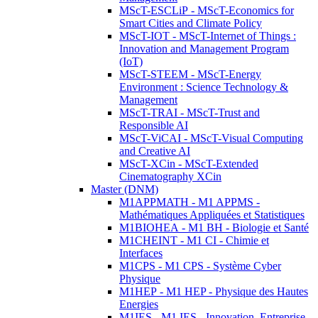
MScT-ESCLiP - MScT-Economics for
Smart Cities and Climate Policy
MScT-IOT - MScT-Internet of Things :
Innovation and Management Program
(IoT)
MScT-STEEM - MScT-Energy
Environment : Science Technology &
Management
MScT-TRAI - MScT-Trust and
Responsible AI
MScT-ViCAI - MScT-Visual Computing
and Creative AI
MScT-XCin - MScT-Extended
Cinematography XCin
Master (DNM)
M1APPMATH - M1 APPMS -
Mathématiques Appliquées et Statistiques
M1BIOHEA - M1 BH - Biologie et Santé
M1CHEINT - M1 CI - Chimie et
Interfaces
M1CPS - M1 CPS - Système Cyber
Physique
M1HEP - M1 HEP - Physique des Hautes
Energies
M1IES - M1 IES - Innovation, Entreprise