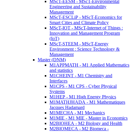
MScT-EESM - MScT-Environmental
Engineering and Sustainability
Management
MScT-ESCLiP - MScT-Economics for
Smart Cities and Climate Policy
MScT-IOT - MScT-Internet of Things :
Innovation and Management Program
(IoT)
MScT-STEEM - MScT-Energy
Environment : Science Technology &
Management
Master (DNM)
M1APPMATH - M1 Applied Mathematics
and statistics
M1CHEINT - M1 Chemistry and
Interfaces
M1CPS - M1 CPS - Cyber Physical
Systems
M1HEP - M1 High Energy Physics
M1MATHJHADA - M1 Mathematiques
Jacques Hadamard
M1MECHA - M1 Mechanics
M1MIE - M1 MIE - Master in Economics
M2BIOHEA - M2 Biology and Health
M2BIOMECA - M2 Biomeca -