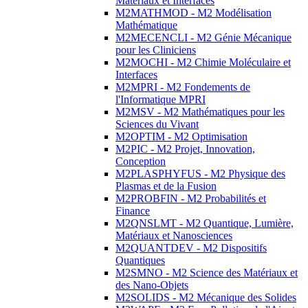
Matériaux et Interfaces
M2MATHMOD - M2 Modélisation
Mathématique
M2MECENCLI - M2 Génie Mécanique
pour les Cliniciens
M2MOCHI - M2 Chimie Moléculaire et
Interfaces
M2MPRI - M2 Fondements de
l'Informatique MPRI
M2MSV - M2 Mathématiques pour les
Sciences du Vivant
M2OPTIM - M2 Optimisation
M2PIC - M2 Projet, Innovation,
Conception
M2PLASPHYFUS - M2 Physique des
Plasmas et de la Fusion
M2PROBFIN - M2 Probabilités et
Finance
M2QNSLMT - M2 Quantique, Lumière,
Matériaux et Nanosciences
M2QUANTDEV - M2 Dispositifs
Quantiques
M2SMNO - M2 Science des Matériaux et
des Nano-Objets
M2SOLIDS - M2 Mécanique des Solides