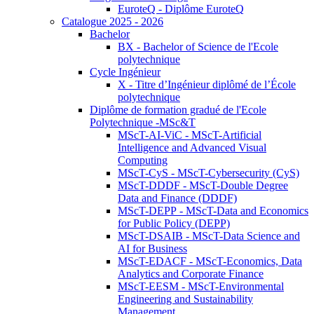
EuroteQ - Diplôme EuroteQ
Catalogue 2025 - 2026
Bachelor
BX - Bachelor of Science de l'Ecole
polytechnique
Cycle Ingénieur
X - Titre d’Ingénieur diplômé de l’École
polytechnique
Diplôme de formation gradué de l'Ecole
Polytechnique -MSc&T
MScT-AI-ViC - MScT-Artificial
Intelligence and Advanced Visual
Computing
MScT-CyS - MScT-Cybersecurity (CyS)
MScT-DDDF - MScT-Double Degree
Data and Finance (DDDF)
MScT-DEPP - MScT-Data and Economics
for Public Policy (DEPP)
MScT-DSAIB - MScT-Data Science and
AI for Business
MScT-EDACF - MScT-Economics, Data
Analytics and Corporate Finance
MScT-EESM - MScT-Environmental
Engineering and Sustainability
Management