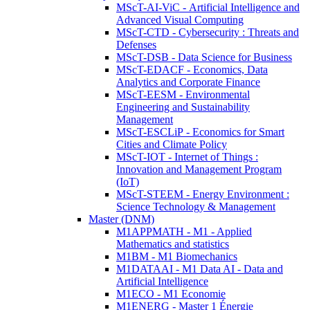
MScT-AI-ViC - Artificial Intelligence and
Advanced Visual Computing
MScT-CTD - Cybersecurity : Threats and
Defenses
MScT-DSB - Data Science for Business
MScT-EDACF - Economics, Data
Analytics and Corporate Finance
MScT-EESM - Environmental
Engineering and Sustainability
Management
MScT-ESCLiP - Economics for Smart
Cities and Climate Policy
MScT-IOT - Internet of Things :
Innovation and Management Program
(IoT)
MScT-STEEM - Energy Environment :
Science Technology & Management
Master (DNM)
M1APPMATH - M1 - Applied
Mathematics and statistics
M1BM - M1 Biomechanics
M1DATAAI - M1 Data AI - Data and
Artificial Intelligence
M1ECO - M1 Economie
M1ENERG - Master 1 Énergie