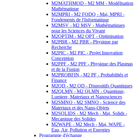
M2MATHMOD - M2 MM - Modélisation
Mathématique
M2MPRI - M2 FODQ - Maj. MPRI -
Fondements de l'Informatique
M2MSV - M2 MSV - Mathématiques
pour les Sciences du Vivant
M2OPTIM - M2 OPT - Optimisation
M2PBR - M2 PBR - Physique par
Recherche
M2PIC - M2 PIC - Projet Innovation
Conception
M2PPF - M2 PPF - Physique des Plasmas
et de la Fusion
M2PROBFIN - M2 PF - Probabilités et
Finance
M2QD - M2 QD - Dispositifs Quantiques
M2QLMN - M2 QLMN - Quantique,
Lumiere, Materiaux et Nanosciences
M2SMNO - M2 SMNO - Science des
Materiaux et des Nano-Objets
M2SOLIDS - M2 Mech - Maj. Solids -
Mecanique des Solides
M2WAPE - M2 Mech - Maj. WAPE -
Eau, Air, Pollution et Energies
Programme d'échange