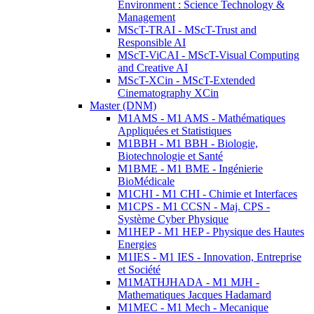
Environment : Science Technology &
Management
MScT-TRAI - MScT-Trust and
Responsible AI
MScT-ViCAI - MScT-Visual Computing
and Creative AI
MScT-XCin - MScT-Extended
Cinematography XCin
Master (DNM)
M1AMS - M1 AMS - Mathématiques
Appliquées et Statistiques
M1BBH - M1 BBH - Biologie,
Biotechnologie et Santé
M1BME - M1 BME - Ingénierie
BioMédicale
M1CHI - M1 CHI - Chimie et Interfaces
M1CPS - M1 CCSN - Maj. CPS -
Système Cyber Physique
M1HEP - M1 HEP - Physique des Hautes
Energies
M1IES - M1 IES - Innovation, Entreprise
et Société
M1MATHJHADA - M1 MJH -
Mathematiques Jacques Hadamard
M1MEC - M1 Mech - Mecanique