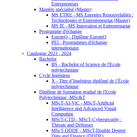
Entrepreneurs
Mastère spécialisé (Master)
MS ETRE - MS Energies Renouvelables :
Technologies et Entrepreneuriat (Master)
MS IE - MS Innovation et Entreprenariat
Programme d'échange
EuroteQ - Diplôme EuroteQ
PEI - Programmes d'échange
internationaux
Catalogue 2023 - 2024
Bachelor
BS - Bachelor of Science de l'Ecole
polytechnique
Cycle Ingénieur
X - Titre d’Ingénieur diplômé de l’École
polytechnique
Diplôme de formation gradué de l'Ecole
Polytechnique -MSc&T
MScT-AI-ViC - MScT-Artificial
Intelligence and Advanced Visual
Computing
MScT-CTD - MScT-Cybersecurity :
Threats and Defenses
MScT-DDDF - MScT-Double Degree
Data and Finance (DDDF)