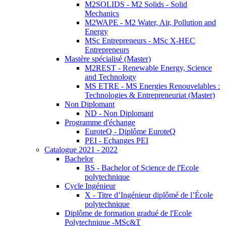
M2SOLIDS - M2 Solids - Solid
Mechanics
M2WAPE - M2 Water, Air, Pollution and
Energy
MSc Entrepreneurs - MSc X-HEC
Entrepreneurs
Mastère spécialisé (Master)
M2REST - Renewable Energy, Science
and Technology
MS ETRE - MS Energies Renouvelables :
Technologies & Entrepreneuriat (Master)
Non Diplomant
ND - Non Diplomant
Programme d'échange
EuroteQ - Diplôme EuroteQ
PEI - Echanges PEI
Catalogue 2021 - 2022
Bachelor
BS - Bachelor of Science de l'Ecole
polytechnique
Cycle Ingénieur
X - Titre d’Ingénieur diplômé de l’École
polytechnique
Diplôme de formation gradué de l'Ecole
Polytechnique -MSc&T