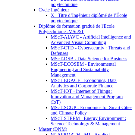
polytechnique
Cycle Ingénieur
X - Titre d’Ingénieur diplômé de l’École
polytechnique
Diplôme de formation gradué de l'Ecole
Polytechnique -MSc&T
MScT-AIAVC - Artificial Intelligence and
Advanced Visual Computing
MScT-CTD - Cybersecurity : Threats and
Defenses
MScT-DSB - Data Science for Business
MScT-ECOSEM - Environmental
Engineering and Sustainability
Management
MScT-EDACF - Economics, Data
Analytics and Corporate Finance
MScT-IOT - Internet of Things :
Innovation and Management Program
(IoT)
MScT-SCUP - Economics for Smart Cities
and Climate Policy
MScT-STEEM - Energy Environment :
Science Technology & Management
Master (DNM)
M1APPMATH - M1 - Applied