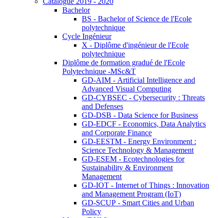
Catalogue 2019 - 2020
Bachelor
BS - Bachelor of Science de l'Ecole
polytechnique
Cycle Ingénieur
X - Diplôme d'ingénieur de l'Ecole
polytechnique
Diplôme de formation gradué de l'Ecole
Polytechnique -MSc&T
GD-AIM - Artificial Intelligence and
Advanced Visual Computing
GD-CYBSEC - Cybersecurity : Threats
and Defenses
GD-DSB - Data Science for Business
GD-EDCF - Economics, Data Analytics
and Corporate Finance
GD-EESTM - Energy Environment :
Science Technology & Management
GD-ESEM - Ecotechnologies for
Sustainability & Environment
Management
GD-IOT - Internet of Things : Innovation
and Management Program (IoT)
GD-SCUP - Smart Cities and Urban
Policy