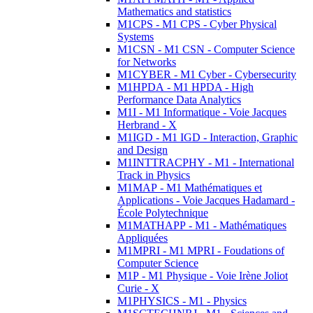
Mathematics and statistics
M1CPS - M1 CPS - Cyber Physical
Systems
M1CSN - M1 CSN - Computer Science
for Networks
M1CYBER - M1 Cyber - Cybersecurity
M1HPDA - M1 HPDA - High
Performance Data Analytics
M1I - M1 Informatique - Voie Jacques
Herbrand - X
M1IGD - M1 IGD - Interaction, Graphic
and Design
M1INTTRACPHY - M1 - International
Track in Physics
M1MAP - M1 Mathématiques et
Applications - Voie Jacques Hadamard -
École Polytechnique
M1MATHAPP - M1 - Mathématiques
Appliquées
M1MPRI - M1 MPRI - Foudations of
Computer Science
M1P - M1 Physique - Voie Irène Joliot
Curie - X
M1PHYSICS - M1 - Physics