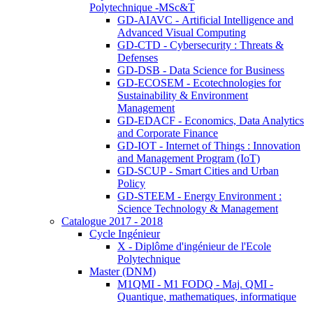
Polytechnique -MSc&T
GD-AIAVC - Artificial Intelligence and
Advanced Visual Computing
GD-CTD - Cybersecurity : Threats &
Defenses
GD-DSB - Data Science for Business
GD-ECOSEM - Ecotechnologies for
Sustainability & Environment
Management
GD-EDACF - Economics, Data Analytics
and Corporate Finance
GD-IOT - Internet of Things : Innovation
and Management Program (IoT)
GD-SCUP - Smart Cities and Urban
Policy
GD-STEEM - Energy Environment :
Science Technology & Management
Catalogue 2017 - 2018
Cycle Ingénieur
X - Diplôme d'ingénieur de l'Ecole
Polytechnique
Master (DNM)
M1QMI - M1 FODQ - Maj. QMI -
Quantique, mathematiques, informatique