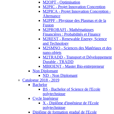
M2OPT - Optimisation
M2PIC - Projet Innovation Conception
M2PICA - Projet Innovation Conception -
Alternance
M2PPF - Physique des Plasmas et de la
Fusion
M2PROBAFI - Mathématiques
Financières : Probabilités et Finance
M2REST - Renewable Energy, Science
and Technology
M2SMNO - Sciences des Matériaux et des
nano-objets
M2TRADD - Transport et Développement
Durable - TRADD
MBIOENT - Master Bio-entrepreneur
Non Diplomant
ND - Non Diplomant
Catalogue 2018 - 2019
Bachelor
BS - Bachelor of Science de l'Ecole
polytechnique
Cycle Ingénieur
X - Diplôme d'ingénieur de l'Ecole
polytechnique
Diplôme de formation gradué de l'Ecole