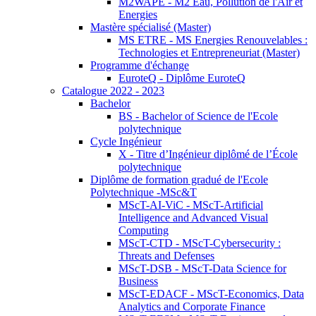
M2WAPE - M2 Eau, Pollution de l'Air et
Energies
Mastère spécialisé (Master)
MS ETRE - MS Energies Renouvelables :
Technologies et Entrepreneuriat (Master)
Programme d'échange
EuroteQ - Diplôme EuroteQ
Catalogue 2022 - 2023
Bachelor
BS - Bachelor of Science de l'Ecole
polytechnique
Cycle Ingénieur
X - Titre d’Ingénieur diplômé de l’École
polytechnique
Diplôme de formation gradué de l'Ecole
Polytechnique -MSc&T
MScT-AI-ViC - MScT-Artificial
Intelligence and Advanced Visual
Computing
MScT-CTD - MScT-Cybersecurity :
Threats and Defenses
MScT-DSB - MScT-Data Science for
Business
MScT-EDACF - MScT-Economics, Data
Analytics and Corporate Finance