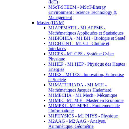
(IoT)
MScT-STEEM - MScT-Energy
Environment : Science Technology &
Management
Master (DNM)
M1APPMATH - M1 APPMS -
Mathématiques Appliquées et Statistiques
M1BIOHEA - M1 BH - Biologie et Santé
M1CHEINT - M1 CI - Chimie et
Interfaces
M1CPS - M1 CPS - Système Cyber
Physique
M1HEP - M1 HEP - Physique des Hautes
Energies
M1IES - M1 IES - Innovation, Entreprise
et Société
M1MATHJHADA - M1 MJH -
Mathématiques Jacques Hadamard
M1MECHA - M1 Mech - Mécanique
M1MIE - M1 MiE - Master en Economie
M1MPRI - M1 MPRI - Fondements de
l'Informatique
M1PHYSICS - M1 PHYS - Physique
M2AAG - M2 AAG - Analyse,
Arithmétique, Géométrie