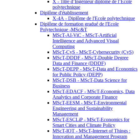
X - Titre d’Ingénieur diplômé de l’École
polytechnique
Diplôme d'établissement
X-4A - Diplôme de l'Ecole polytechnique
Diplôme de formation gradué de l'Ecole
Polytechnique -MSc&T
MScT-AI-ViC - MScT-Artificial
Intelligence and Advanced Visual
Computing
MScT-CyS - MScT-Cybersecurity (CyS)
MScT-DDDF - MScT-Double Degree
Data and Finance (DDDF)
MScT-DEPP - MScT-Data and Economics
for Public Policy (DEPP)
MScT-DSB - MScT-Data Science for
Business
MScT-EDACF - MScT-Economics, Data
Analytics and Corporate Finance
MScT-EESM - MScT-Environmental
Engineering and Sustainability
Management
MScT-ESCLiP - MScT-Economics for
Smart Cities and Climate Policy
MScT-IOT - MScT-Internet of Things :
Innovation and Management Program