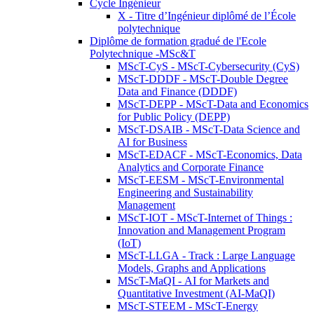
Cycle Ingénieur
X - Titre d’Ingénieur diplômé de l’École
polytechnique
Diplôme de formation gradué de l'Ecole
Polytechnique -MSc&T
MScT-CyS - MScT-Cybersecurity (CyS)
MScT-DDDF - MScT-Double Degree
Data and Finance (DDDF)
MScT-DEPP - MScT-Data and Economics
for Public Policy (DEPP)
MScT-DSAIB - MScT-Data Science and
AI for Business
MScT-EDACF - MScT-Economics, Data
Analytics and Corporate Finance
MScT-EESM - MScT-Environmental
Engineering and Sustainability
Management
MScT-IOT - MScT-Internet of Things :
Innovation and Management Program
(IoT)
MScT-LLGA - Track : Large Language
Models, Graphs and Applications
MScT-MaQI - AI for Markets and
Quantitative Investment (AI-MaQI)
MScT-STEEM - MScT-Energy