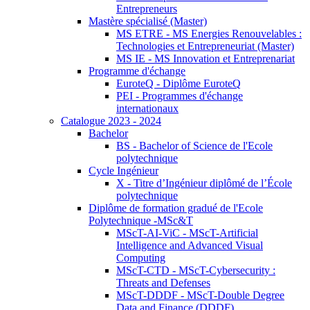
Entrepreneurs
Mastère spécialisé (Master)
MS ETRE - MS Energies Renouvelables :
Technologies et Entrepreneuriat (Master)
MS IE - MS Innovation et Entreprenariat
Programme d'échange
EuroteQ - Diplôme EuroteQ
PEI - Programmes d'échange
internationaux
Catalogue 2023 - 2024
Bachelor
BS - Bachelor of Science de l'Ecole
polytechnique
Cycle Ingénieur
X - Titre d’Ingénieur diplômé de l’École
polytechnique
Diplôme de formation gradué de l'Ecole
Polytechnique -MSc&T
MScT-AI-ViC - MScT-Artificial
Intelligence and Advanced Visual
Computing
MScT-CTD - MScT-Cybersecurity :
Threats and Defenses
MScT-DDDF - MScT-Double Degree
Data and Finance (DDDF)