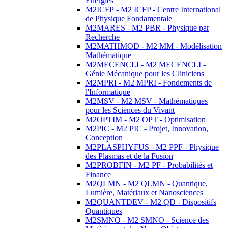
Energies
M2ICFP - M2 ICFP - Centre International
de Physique Fondamentale
M2MARES - M2 PBR - Physique par
Recherche
M2MATHMOD - M2 MM - Modélisation
Mathématique
M2MECENCLI - M2 MECENCLI -
Génie Mécanique pour les Cliniciens
M2MPRI - M2 MPRI - Fondements de
l'Informatique
M2MSV - M2 MSV - Mathématiques
pour les Sciences du Vivant
M2OPTIM - M2 OPT - Optimisation
M2PIC - M2 PIC - Projet, Innovation,
Conception
M2PLASPHYFUS - M2 PPF - Physique
des Plasmas et de la Fusion
M2PROBFIN - M2 PF - Probabilités et
Finance
M2QLMN - M2 QLMN - Quantique,
Lumière, Matériaux et Nanosciences
M2QUANTDEV - M2 QD - Dispositifs
Quantiques
M2SMNO - M2 SMNO - Science des