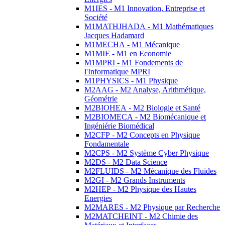
M1IES - M1 Innovation, Entreprise et
Société
M1MATHJHADA - M1 Mathématiques
Jacques Hadamard
M1MECHA - M1 Mécanique
M1MIE - M1 en Economie
M1MPRI - M1 Fondements de
l'Informatique MPRI
M1PHYSICS - M1 Physique
M2AAG - M2 Analyse, Arithmétique,
Géométrie
M2BIOHEA - M2 Biologie et Santé
M2BIOMECA - M2 Biomécanique et
Ingéniérie Biomédical
M2CFP - M2 Concepts en Physique
Fondamentale
M2CPS - M2 Système Cyber Physique
M2DS - M2 Data Science
M2FLUIDS - M2 Mécanique des Fluides
M2GI - M2 Grands Instruments
M2HEP - M2 Physique des Hautes
Energies
M2MARES - M2 Physique par Recherche
M2MATCHEINT - M2 Chimie des