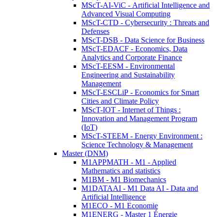
MScT-AI-ViC - Artificial Intelligence and
Advanced Visual Computing
MScT-CTD - Cybersecurity : Threats and
Defenses
MScT-DSB - Data Science for Business
MScT-EDACF - Economics, Data
Analytics and Corporate Finance
MScT-EESM - Environmental
Engineering and Sustainability
Management
MScT-ESCLiP - Economics for Smart
Cities and Climate Policy
MScT-IOT - Internet of Things :
Innovation and Management Program
(IoT)
MScT-STEEM - Energy Environment :
Science Technology & Management
Master (DNM)
M1APPMATH - M1 - Applied
Mathematics and statistics
M1BM - M1 Biomechanics
M1DATAAI - M1 Data AI - Data and
Artificial Intelligence
M1ECO - M1 Economie
M1ENERG - Master 1 Énergie