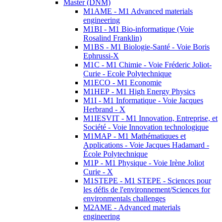
Master (DNM)
M1AME - M1 Advanced materials
engineering
M1BI - M1 Bio-informatique (Voie
Rosalind Franklin)
M1BS - M1 Biologie-Santé - Voie Boris
Ephrussi-X
M1C - M1 Chimie - Voie Fréderic Joliot-
Curie - Ecole Polytechnique
M1ECO - M1 Economie
M1HEP - M1 High Energy Physics
M1I - M1 Informatique - Voie Jacques
Herbrand - X
M1IESVIT - M1 Innovation, Entreprise, et
Société - Voie Innovation technologique
M1MAP - M1 Mathématiques et
Applications - Voie Jacques Hadamard -
École Polytechnique
M1P - M1 Physique - Voie Irène Joliot
Curie - X
M1STEPE - M1 STEPE - Sciences pour
les défis de l'environnement/Sciences for
environmentals challenges
M2AME - Advanced materials
engineering