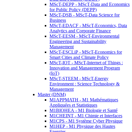
MScT-DEPP - MScT-Data and Economics
for Public Policy (DEPP)
MScT-DSB - MScT-Data Science for
Business
MScT-EDACF - MScT-Economics, Data
Analytics and Corporate Finance
MScT-EESM - MScT-Environmental
Engineering and Sustainability
Management
MScT-ESCLiP - MScT-Economics for
Smart Cities and Climate Policy
MScT-IOT - MScT-Internet of Things :
Innovation and Management Program
(IoT)
MScT-STEEM - MScT-Energy
Environment : Science Technology &
Management
Master (DNM)
M1APPMATH - M1 Mathématiques
Appliquées et Statistiques
M1BIOHEA - M1 Biologie et Santé
M1CHEINT - M1 Chimie et Interfaces
M1CPS - M1 Système Cyber Physique
M1HEP - M1 Physique des Hautes
Energies