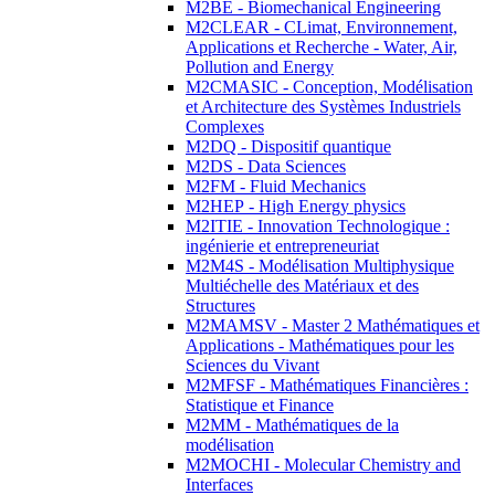
M2BE - Biomechanical Engineering
M2CLEAR - CLimat, Environnement,
Applications et Recherche - Water, Air,
Pollution and Energy
M2CMASIC - Conception, Modélisation
et Architecture des Systèmes Industriels
Complexes
M2DQ - Dispositif quantique
M2DS - Data Sciences
M2FM - Fluid Mechanics
M2HEP - High Energy physics
M2ITIE - Innovation Technologique :
ingénierie et entrepreneuriat
M2M4S - Modélisation Multiphysique
Multiéchelle des Matériaux et des
Structures
M2MAMSV - Master 2 Mathématiques et
Applications - Mathématiques pour les
Sciences du Vivant
M2MFSF - Mathématiques Financières :
Statistique et Finance
M2MM - Mathématiques de la
modélisation
M2MOCHI - Molecular Chemistry and
Interfaces