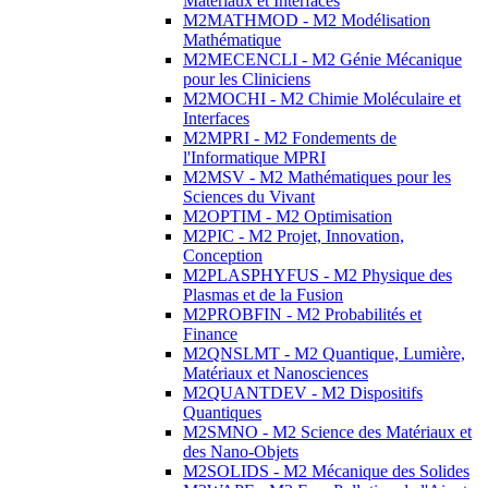
Matériaux et Interfaces
M2MATHMOD - M2 Modélisation
Mathématique
M2MECENCLI - M2 Génie Mécanique
pour les Cliniciens
M2MOCHI - M2 Chimie Moléculaire et
Interfaces
M2MPRI - M2 Fondements de
l'Informatique MPRI
M2MSV - M2 Mathématiques pour les
Sciences du Vivant
M2OPTIM - M2 Optimisation
M2PIC - M2 Projet, Innovation,
Conception
M2PLASPHYFUS - M2 Physique des
Plasmas et de la Fusion
M2PROBFIN - M2 Probabilités et
Finance
M2QNSLMT - M2 Quantique, Lumière,
Matériaux et Nanosciences
M2QUANTDEV - M2 Dispositifs
Quantiques
M2SMNO - M2 Science des Matériaux et
des Nano-Objets
M2SOLIDS - M2 Mécanique des Solides