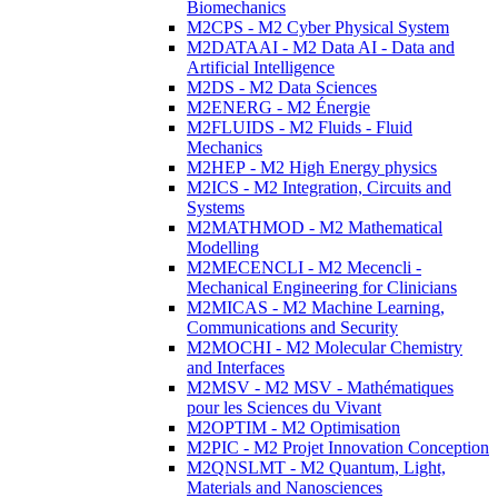
Biomechanics
M2CPS - M2 Cyber Physical System
M2DATAAI - M2 Data AI - Data and
Artificial Intelligence
M2DS - M2 Data Sciences
M2ENERG - M2 Énergie
M2FLUIDS - M2 Fluids - Fluid
Mechanics
M2HEP - M2 High Energy physics
M2ICS - M2 Integration, Circuits and
Systems
M2MATHMOD - M2 Mathematical
Modelling
M2MECENCLI - M2 Mecencli -
Mechanical Engineering for Clinicians
M2MICAS - M2 Machine Learning,
Communications and Security
M2MOCHI - M2 Molecular Chemistry
and Interfaces
M2MSV - M2 MSV - Mathématiques
pour les Sciences du Vivant
M2OPTIM - M2 Optimisation
M2PIC - M2 Projet Innovation Conception
M2QNSLMT - M2 Quantum, Light,
Materials and Nanosciences