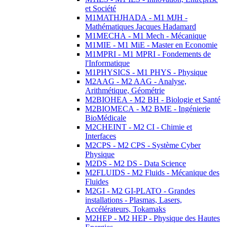
et Société
M1MATHJHADA - M1 MJH -
Mathématiques Jacques Hadamard
M1MECHA - M1 Mech - Mécanique
M1MIE - M1 MiE - Master en Economie
M1MPRI - M1 MPRI - Fondements de
l'Informatique
M1PHYSICS - M1 PHYS - Physique
M2AAG - M2 AAG - Analyse,
Arithmétique, Géométrie
M2BIOHEA - M2 BH - Biologie et Santé
M2BIOMECA - M2 BME - Ingénierie
BioMédicale
M2CHEINT - M2 CI - Chimie et
Interfaces
M2CPS - M2 CPS - Système Cyber
Physique
M2DS - M2 DS - Data Science
M2FLUIDS - M2 Fluids - Mécanique des
Fluides
M2GI - M2 GI-PLATO - Grandes
installations - Plasmas, Lasers,
Accélérateurs, Tokamaks
M2HEP - M2 HEP - Physique des Hautes