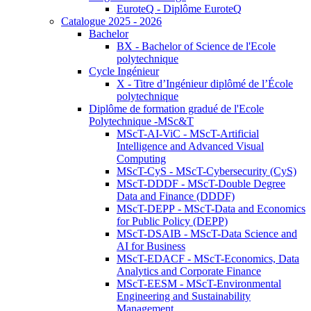
EuroteQ - Diplôme EuroteQ
Catalogue 2025 - 2026
Bachelor
BX - Bachelor of Science de l'Ecole
polytechnique
Cycle Ingénieur
X - Titre d’Ingénieur diplômé de l’École
polytechnique
Diplôme de formation gradué de l'Ecole
Polytechnique -MSc&T
MScT-AI-ViC - MScT-Artificial
Intelligence and Advanced Visual
Computing
MScT-CyS - MScT-Cybersecurity (CyS)
MScT-DDDF - MScT-Double Degree
Data and Finance (DDDF)
MScT-DEPP - MScT-Data and Economics
for Public Policy (DEPP)
MScT-DSAIB - MScT-Data Science and
AI for Business
MScT-EDACF - MScT-Economics, Data
Analytics and Corporate Finance
MScT-EESM - MScT-Environmental
Engineering and Sustainability
Management