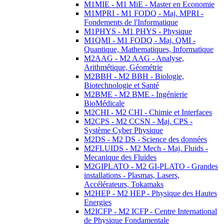
M1MIE - M1 MiE - Master en Economie
M1MPRI - M1 FODQ - Maj. MPRI -
Fondements de l'Informatique
M1PHYS - M1 PHYS - Physique
M1QMI - M1 FODQ - Maj. QMI -
Quantique, Mathematiques, Informatique
M2AAG - M2 AAG - Analyse,
Arithmétique, Géométrie
M2BBH - M2 BBH - Biologie,
Biotechnologie et Santé
M2BME - M2 BME - Ingénierie
BioMédicale
M2CHI - M2 CHI - Chimie et Interfaces
M2CPS - M2 CCSN - Maj. CPS -
Système Cyber Physique
M2DS - M2 DS - Science des données
M2FLUIDS - M2 Mech - Maj. Fluids -
Mecanique des Fluides
M2GIPLATO - M2 GI-PLATO - Grandes
installations - Plasmas, Lasers,
Accélérateurs, Tokamaks
M2HEP - M2 HEP - Physique des Hautes
Energies
M2ICFP - M2 ICFP - Centre International
de Physique Fondamentale