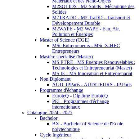
Matériaux et des Nano-Objets
M2SOLIDS - M2 Solids - Mécanique des
Solides
M2TRADD - M2 TraDD - Transport et
Développement Durable
M2WAPE - M2 WAPE - Eau, Air,
Pollution et Énergies
Master of Science (CGE)
MSc Entrepreneurs - MSc X-HEC
Entrepreneurs
Mastère spécialisé (Master)
MS ETRE - MS Energies Renouvelables :
Technologies et Entrepreneuriat (Master)
MS IE - MS Innovation et Entreprenariat
Non Diplomant
AUD_IPParis - AUDITEURS - IP Paris
Programme d'échange
EuroteQ - Diplôme EuroteQ
PEI - Programmes d'échange
internationaux
Catalogue 2024 - 2025
Bachelor
BX - Bachelor of Science de l'Ecole
polytechnique
Cycle Ingénieur