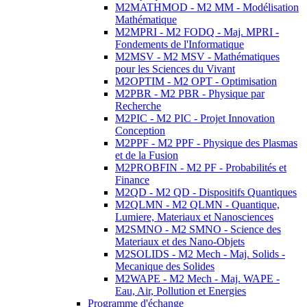
M2MATHMOD - M2 MM - Modélisation
Mathématique
M2MPRI - M2 FODQ - Maj. MPRI -
Fondements de l'Informatique
M2MSV - M2 MSV - Mathématiques
pour les Sciences du Vivant
M2OPTIM - M2 OPT - Optimisation
M2PBR - M2 PBR - Physique par
Recherche
M2PIC - M2 PIC - Projet Innovation
Conception
M2PPF - M2 PPF - Physique des Plasmas
et de la Fusion
M2PROBFIN - M2 PF - Probabilités et
Finance
M2QD - M2 QD - Dispositifs Quantiques
M2QLMN - M2 QLMN - Quantique,
Lumiere, Materiaux et Nanosciences
M2SMNO - M2 SMNO - Science des
Materiaux et des Nano-Objets
M2SOLIDS - M2 Mech - Maj. Solids -
Mecanique des Solides
M2WAPE - M2 Mech - Maj. WAPE -
Eau, Air, Pollution et Energies
Programme d'échange