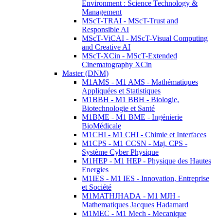
Environment : Science Technology &
Management
MScT-TRAI - MScT-Trust and
Responsible AI
MScT-ViCAI - MScT-Visual Computing
and Creative AI
MScT-XCin - MScT-Extended
Cinematography XCin
Master (DNM)
M1AMS - M1 AMS - Mathématiques
Appliquées et Statistiques
M1BBH - M1 BBH - Biologie,
Biotechnologie et Santé
M1BME - M1 BME - Ingénierie
BioMédicale
M1CHI - M1 CHI - Chimie et Interfaces
M1CPS - M1 CCSN - Maj. CPS -
Système Cyber Physique
M1HEP - M1 HEP - Physique des Hautes
Energies
M1IES - M1 IES - Innovation, Entreprise
et Société
M1MATHJHADA - M1 MJH -
Mathematiques Jacques Hadamard
M1MEC - M1 Mech - Mecanique