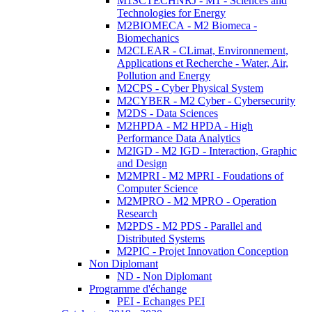
M1SCTECHNRJ - M1 - Sciences and
Technologies for Energy
M2BIOMECA - M2 Biomeca -
Biomechanics
M2CLEAR - CLimat, Environnement,
Applications et Recherche - Water, Air,
Pollution and Energy
M2CPS - Cyber Physical System
M2CYBER - M2 Cyber - Cybersecurity
M2DS - Data Sciences
M2HPDA - M2 HPDA - High
Performance Data Analytics
M2IGD - M2 IGD - Interaction, Graphic
and Design
M2MPRI - M2 MPRI - Foudations of
Computer Science
M2MPRO - M2 MPRO - Operation
Research
M2PDS - M2 PDS - Parallel and
Distributed Systems
M2PIC - Projet Innovation Conception
Non Diplomant
ND - Non Diplomant
Programme d'échange
PEI - Echanges PEI