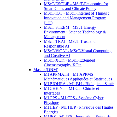
MScT-ESCLiP - MScT-Economics for
Smart Cities and Climate Policy
MScT-IOT - MScT-Internet of Things :
Innovation and Management Program
(IoT)
MScT-STEEM - MScT-Energy
Environment : Science Technology &
Management
MScT-TRAI - MScT-Trust and
Responsible AI
MScT-ViCAI - MScT-Visual Computing
and Creative AI
MScT-XCin - MScT-Extended
Cinematography XCin
Master (DNM)
M1APPMATH - M1 APPMS -
Mathématiques Appliquées et Statistiques
M1BIOHEA - M1 BH - Biologie et Santé
M1CHEINT - M1 CI - Chimie et
Interfaces
M1CPS - M1 CPS - Système Cyber
Physique
M1HEP - M1 HEP - Physique des Hautes
Energies
M1IES - M1 IES - Innovation, Entreprise