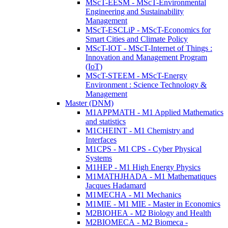
MScT-EESM - MScT-Environmental
Engineering and Sustainability
Management
MScT-ESCLiP - MScT-Economics for
Smart Cities and Climate Policy
MScT-IOT - MScT-Internet of Things :
Innovation and Management Program
(IoT)
MScT-STEEM - MScT-Energy
Environment : Science Technology &
Management
Master (DNM)
M1APPMATH - M1 Applied Mathematics
and statistics
M1CHEINT - M1 Chemistry and
Interfaces
M1CPS - M1 CPS - Cyber Physical
Systems
M1HEP - M1 High Energy Physics
M1MATHJHADA - M1 Mathematiques
Jacques Hadamard
M1MECHA - M1 Mechanics
M1MIE - M1 MIE - Master in Economics
M2BIOHEA - M2 Biology and Health
M2BIOMECA - M2 Biomeca -