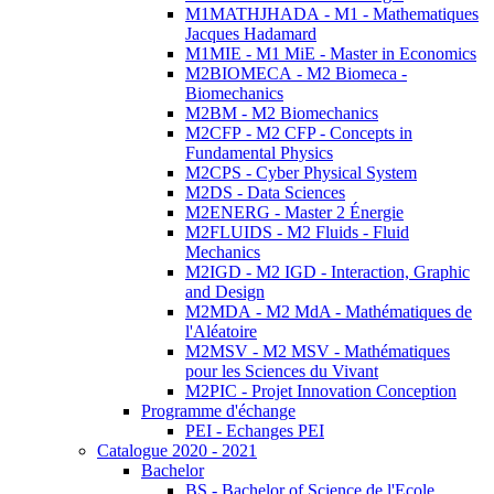
M1MATHJHADA - M1 - Mathematiques
Jacques Hadamard
M1MIE - M1 MiE - Master in Economics
M2BIOMECA - M2 Biomeca -
Biomechanics
M2BM - M2 Biomechanics
M2CFP - M2 CFP - Concepts in
Fundamental Physics
M2CPS - Cyber Physical System
M2DS - Data Sciences
M2ENERG - Master 2 Énergie
M2FLUIDS - M2 Fluids - Fluid
Mechanics
M2IGD - M2 IGD - Interaction, Graphic
and Design
M2MDA - M2 MdA - Mathématiques de
l'Aléatoire
M2MSV - M2 MSV - Mathématiques
pour les Sciences du Vivant
M2PIC - Projet Innovation Conception
Programme d'échange
PEI - Echanges PEI
Catalogue 2020 - 2021
Bachelor
BS - Bachelor of Science de l'Ecole