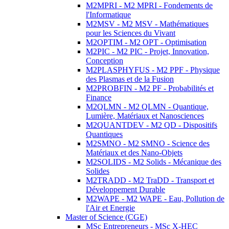
M2MPRI - M2 MPRI - Fondements de
l'Informatique
M2MSV - M2 MSV - Mathématiques
pour les Sciences du Vivant
M2OPTIM - M2 OPT - Optimisation
M2PIC - M2 PIC - Projet, Innovation,
Conception
M2PLASPHYFUS - M2 PPF - Physique
des Plasmas et de la Fusion
M2PROBFIN - M2 PF - Probabilités et
Finance
M2QLMN - M2 QLMN - Quantique,
Lumière, Matériaux et Nanosciences
M2QUANTDEV - M2 QD - Dispositifs
Quantiques
M2SMNO - M2 SMNO - Science des
Matériaux et des Nano-Objets
M2SOLIDS - M2 Solids - Mécanique des
Solides
M2TRADD - M2 TraDD - Transport et
Développement Durable
M2WAPE - M2 WAPE - Eau, Pollution de
l'Air et Energie
Master of Science (CGE)
MSc Entrepreneurs - MSc X-HEC