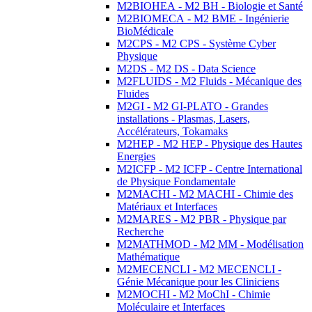
M2BIOHEA - M2 BH - Biologie et Santé
M2BIOMECA - M2 BME - Ingénierie
BioMédicale
M2CPS - M2 CPS - Système Cyber
Physique
M2DS - M2 DS - Data Science
M2FLUIDS - M2 Fluids - Mécanique des
Fluides
M2GI - M2 GI-PLATO - Grandes
installations - Plasmas, Lasers,
Accélérateurs, Tokamaks
M2HEP - M2 HEP - Physique des Hautes
Energies
M2ICFP - M2 ICFP - Centre International
de Physique Fondamentale
M2MACHI - M2 MACHI - Chimie des
Matériaux et Interfaces
M2MARES - M2 PBR - Physique par
Recherche
M2MATHMOD - M2 MM - Modélisation
Mathématique
M2MECENCLI - M2 MECENCLI -
Génie Mécanique pour les Cliniciens
M2MOCHI - M2 MoChI - Chimie
Moléculaire et Interfaces