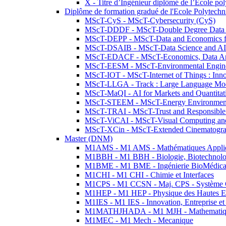
X - Titre d’Ingénieur diplômé de l’École po
Diplôme de formation gradué de l'Ecole Polytec
MScT-CyS - MScT-Cybersecurity (CyS)
MScT-DDDF - MScT-Double Degree Data 
MScT-DEPP - MScT-Data and Economics fo
MScT-DSAIB - MScT-Data Science and AI 
MScT-EDACF - MScT-Economics, Data Anal
MScT-EESM - MScT-Environmental Enginee
MScT-IOT - MScT-Internet of Things : Inn
MScT-LLGA - Track : Large Language Mode
MScT-MaQI - AI for Markets and Quantitat
MScT-STEEM - MScT-Energy Environment 
MScT-TRAI - MScT-Trust and Responsible
MScT-ViCAI - MScT-Visual Computing and
MScT-XCin - MScT-Extended Cinematogr
Master (DNM)
M1AMS - M1 AMS - Mathématiques Appliqué
M1BBH - M1 BBH - Biologie, Biotechnolog
M1BME - M1 BME - Ingénierie BioMédica
M1CHI - M1 CHI - Chimie et Interfaces
M1CPS - M1 CCSN - Maj. CPS - Système 
M1HEP - M1 HEP - Physique des Hautes E
M1IES - M1 IES - Innovation, Entreprise et
M1MATHJHADA - M1 MJH - Mathematiqu
M1MEC - M1 Mech - Mecanique