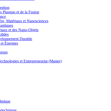
eption
lasmas et de la Fusion
ance
, Matériaux et Nanosciences
ntiques
aux et des Nano-Objets
lides
eloppement Durable
et Énergies
neurs
hnologies et Entrepreneuriat (Master)
chnique
lytechnique