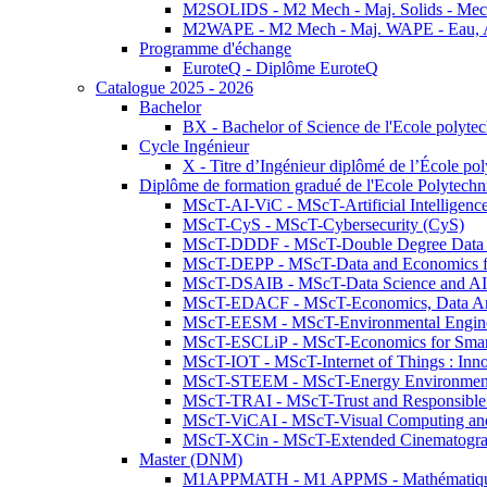
M2SOLIDS - M2 Mech - Maj. Solids - Meca
M2WAPE - M2 Mech - Maj. WAPE - Eau, Air
Programme d'échange
EuroteQ - Diplôme EuroteQ
Catalogue 2025 - 2026
Bachelor
BX - Bachelor of Science de l'Ecole polyte
Cycle Ingénieur
X - Titre d’Ingénieur diplômé de l’École po
Diplôme de formation gradué de l'Ecole Polytec
MScT-AI-ViC - MScT-Artificial Intelligen
MScT-CyS - MScT-Cybersecurity (CyS)
MScT-DDDF - MScT-Double Degree Data 
MScT-DEPP - MScT-Data and Economics fo
MScT-DSAIB - MScT-Data Science and AI 
MScT-EDACF - MScT-Economics, Data Anal
MScT-EESM - MScT-Environmental Enginee
MScT-ESCLiP - MScT-Economics for Smart 
MScT-IOT - MScT-Internet of Things : Inn
MScT-STEEM - MScT-Energy Environment 
MScT-TRAI - MScT-Trust and Responsible
MScT-ViCAI - MScT-Visual Computing and
MScT-XCin - MScT-Extended Cinematogr
Master (DNM)
M1APPMATH - M1 APPMS - Mathématiques A