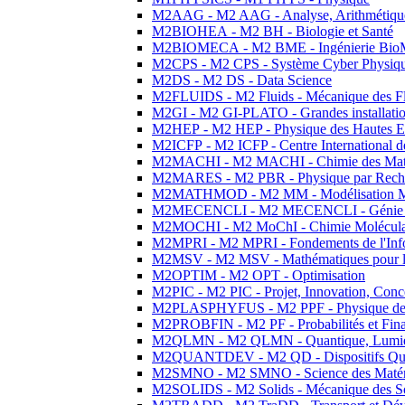
M2AAG - M2 AAG - Analyse, Arithmétique
M2BIOHEA - M2 BH - Biologie et Santé
M2BIOMECA - M2 BME - Ingénierie BioM
M2CPS - M2 CPS - Système Cyber Physiq
M2DS - M2 DS - Data Science
M2FLUIDS - M2 Fluids - Mécanique des Fl
M2GI - M2 GI-PLATO - Grandes installation
M2HEP - M2 HEP - Physique des Hautes E
M2ICFP - M2 ICFP - Centre International 
M2MACHI - M2 MACHI - Chimie des Matéri
M2MARES - M2 PBR - Physique par Rech
M2MATHMOD - M2 MM - Modélisation M
M2MECENCLI - M2 MECENCLI - Génie Méc
M2MOCHI - M2 MoChI - Chimie Moléculaire
M2MPRI - M2 MPRI - Fondements de l'Inf
M2MSV - M2 MSV - Mathématiques pour le
M2OPTIM - M2 OPT - Optimisation
M2PIC - M2 PIC - Projet, Innovation, Conc
M2PLASPHYFUS - M2 PPF - Physique des P
M2PROBFIN - M2 PF - Probabilités et Fin
M2QLMN - M2 QLMN - Quantique, Lumière
M2QUANTDEV - M2 QD - Dispositifs Qua
M2SMNO - M2 SMNO - Science des Matéri
M2SOLIDS - M2 Solids - Mécanique des So