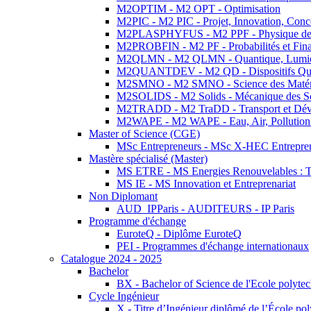
M2OPTIM - M2 OPT - Optimisation
M2PIC - M2 PIC - Projet, Innovation, Conc
M2PLASPHYFUS - M2 PPF - Physique des P
M2PROBFIN - M2 PF - Probabilités et Fin
M2QLMN - M2 QLMN - Quantique, Lumière
M2QUANTDEV - M2 QD - Dispositifs Qua
M2SMNO - M2 SMNO - Science des Matéri
M2SOLIDS - M2 Solids - Mécanique des So
M2TRADD - M2 TraDD - Transport et Dév
M2WAPE - M2 WAPE - Eau, Air, Pollution 
Master of Science (CGE)
MSc Entrepreneurs - MSc X-HEC Entrepre
Mastère spécialisé (Master)
MS ETRE - MS Energies Renouvelables : Tec
MS IE - MS Innovation et Entreprenariat
Non Diplomant
AUD_IPParis - AUDITEURS - IP Paris
Programme d'échange
EuroteQ - Diplôme EuroteQ
PEI - Programmes d'échange internationaux
Catalogue 2024 - 2025
Bachelor
BX - Bachelor of Science de l'Ecole polyte
Cycle Ingénieur
X - Titre d’Ingénieur diplômé de l’École po