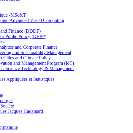
hnique -MSc&T
ce and Advanced Visual Computing
and Finance (DDDF)
r Public Policy (DEPP)
ess
ytics and Corporate Finance
ring and Sustainability Management
Cities and Climate Policy
ovation and Management Program (IoT)
: Science Technology & Management
ppliquées et Statistiques
ue
nergies
 Société
es Jacques Hadamard
ormatique