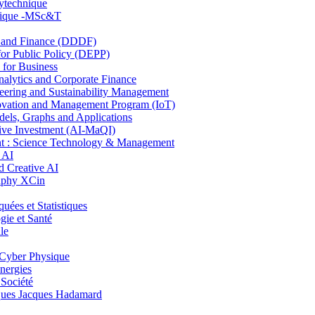
lytechnique
hnique -MSc&T
and Finance (DDDF)
r Public Policy (DEPP)
for Business
ytics and Corporate Finance
ring and Sustainability Management
ovation and Management Program (IoT)
ls, Graphs and Applications
ive Investment (AI-MaQI)
: Science Technology & Management
 AI
 Creative AI
aphy XCin
es et Statistiques
ie et Santé
le
Cyber Physique
nergies
 Société
es Jacques Hadamard