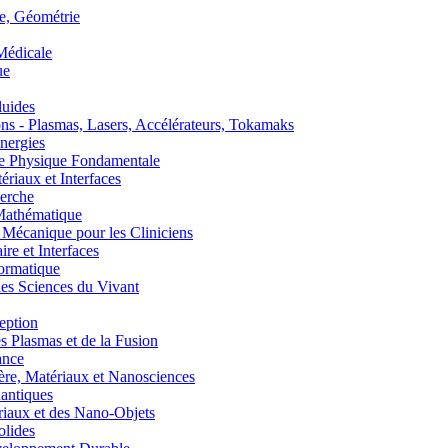
, Géométrie
édicale
ue
uides
s - Plasmas, Lasers, Accélérateurs, Tokamaks
nergies
de Physique Fondamentale
aux et Interfaces
erche
athématique
anique pour les Cliniciens
 et Interfaces
ormatique
s Sciences du Vivant
eption
lasmas et de la Fusion
ance
, Matériaux et Nanosciences
ntiques
aux et des Nano-Objets
lides