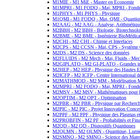
M1MIE - M1 MiE - Master en Economie
M1MPRI - M1 FODQ - Maj. MPRI - Fondeme
M1PHYS - M1 PHYS - Physique
M1QMI - M1 FODQ - Maj. QMI - Quantique
M2AAG - M2 AAG - Analyse, Arithmétique
M2BBH - M2 BBH - Biologie, Biotechnolog
M2BME - M2 BME - Ingénierie BioMédica
M2CHI - M2 CHI - Chimie et Interfaces
M2CPS - M2 CCSN - Maj. CPS - Système 
M2DS - M2 DS - Science des données
M2FLUIDS - M2 Mech - Maj. Fluids - Meca
M2GIPLATO - M2 GI-PLATO - Grandes instal
M2HEP - M2 HEP - Physique des Hautes E
M2ICFP - M2 ICFP - Centre International 
M2MATHMOD - M2 MM - Modélisation M
M2MPRI - M2 FODQ - Maj. MPRI - Fondeme
M2MSV - M2 MSV - Mathématiques pour le
M2OPTIM - M2 OPT - Optimisation
M2PBR - M2 PBR - Physique par Recherc
M2PIC - M2 PIC - Projet Innovation Conce
M2PPF - M2 PPF - Physique des Plasmas et
M2PROBFIN - M2 PF - Probabilités et Fin
M2QD - M2 QD - Dispositifs Quantiques
M2QLMN - M2 QLMN - Quantique, Lumiere
M2SMNO - M2 SMNO - Science des Materi