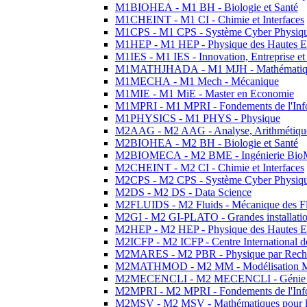
M1BIOHEA - M1 BH - Biologie et Santé
M1CHEINT - M1 CI - Chimie et Interfaces
M1CPS - M1 CPS - Système Cyber Physiq
M1HEP - M1 HEP - Physique des Hautes E
M1IES - M1 IES - Innovation, Entreprise et
M1MATHJHADA - M1 MJH - Mathématiqu
M1MECHA - M1 Mech - Mécanique
M1MIE - M1 MiE - Master en Economie
M1MPRI - M1 MPRI - Fondements de l'Inf
M1PHYSICS - M1 PHYS - Physique
M2AAG - M2 AAG - Analyse, Arithmétique
M2BIOHEA - M2 BH - Biologie et Santé
M2BIOMECA - M2 BME - Ingénierie BioM
M2CHEINT - M2 CI - Chimie et Interfaces
M2CPS - M2 CPS - Système Cyber Physiq
M2DS - M2 DS - Data Science
M2FLUIDS - M2 Fluids - Mécanique des Fl
M2GI - M2 GI-PLATO - Grandes installation
M2HEP - M2 HEP - Physique des Hautes E
M2ICFP - M2 ICFP - Centre International 
M2MARES - M2 PBR - Physique par Rech
M2MATHMOD - M2 MM - Modélisation M
M2MECENCLI - M2 MECENCLI - Génie Méc
M2MPRI - M2 MPRI - Fondements de l'Inf
M2MSV - M2 MSV - Mathématiques pour le