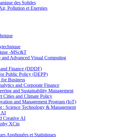
nique des Solides
, Pollution et Energies
chnique
lytechnique
hnique -MSc&T
ce and Advanced Visual Computing
and Finance (DDDF)
r Public Policy (DEPP)
for Business
ytics and Corporate Finance
ring and Sustainability Management
Cities and Climate Policy
ovation and Management Program (IoT)
: Science Technology & Management
 AI
 Creative AI
aphy XCin
ppliquées et Statistiques