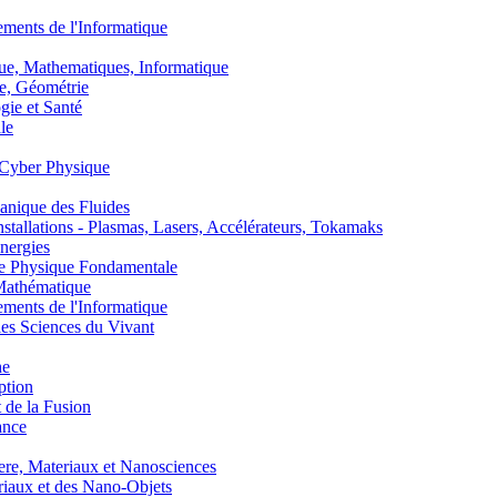
nts de l'Informatique
, Mathematiques, Informatique
, Géométrie
ie et Santé
le
Cyber Physique
nique des Fluides
lations - Plasmas, Lasers, Accélérateurs, Tokamaks
nergies
de Physique Fondamentale
athématique
nts de l'Informatique
s Sciences du Vivant
he
ption
 de la Fusion
ance
, Materiaux et Nanosciences
aux et des Nano-Objets