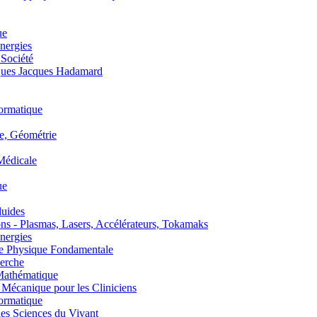
ue
nergies
 Société
es Jacques Hadamard
ormatique
, Géométrie
édicale
ue
uides
s - Plasmas, Lasers, Accélérateurs, Tokamaks
nergies
de Physique Fondamentale
erche
athématique
anique pour les Cliniciens
ormatique
s Sciences du Vivant