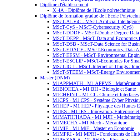
Diplôme d'établissement
X-4A - Diplôme de l'Ecole polytechnique
Diplôme de formation gradué de l'Ecole Polytec
MScT-AI-ViC - MScT-Artificial Intelligen
MScT-CyS - MScT-Cybersecurity (CyS)
MScT-DDDF - MScT-Double Degree Data 
MScT-DEPP - MScT-Data and Economics fo
MScT-DSB - MScT-Data Science for Busin
MScT-EDACF - MScT-Economics, Data Anal
MScT-EESM - MScT-Environmental Enginee
MScT-ESCLiP - MScT-Economics for Smart 
MScT-IOT - MScT-Internet of Things : Inn
MScT-STEEM - MScT-Energy Environment 
Master (DNM)
M1APPMATH - M1 APPMS - Mathématiques A
M1BIOHEA - M1 BH - Biologie et Santé
M1CHEINT - M1 CI - Chimie et Interfaces
M1CPS - M1 CPS - Système Cyber Physiq
M1HEP - M1 HEP - Physique des Hautes E
M1IES - M1 IES - Innovation, Entreprise et
M1MATHJHADA - M1 MJH - Mathématiqu
M1MECHA - M1 Mech - Mécanique
M1MIE - M1 MiE - Master en Economie
M1MPRI - M1 MPRI - Fondements de l'Inf
M1PHYSICS - M1 PHYS - Physique