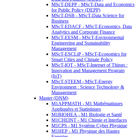
MScT-DEPP - MScT-Data and Economics
for Public Policy (DEPP)
MScT-DSB - MScT-Data Science for
Business
MScT-EDACF - MScT-Economics, Data
Analytics and Corporate Finance
MScT-EESM - MScT-Environmental
Engineering and Sustainability
Management
MScT-ESCLiP - MScT-Economics for
Smart Cities and Climate Policy
MScT-IOT - MScT-Internet of Things :
Innovation and Management Program
(IoT)
MScT-STEEM - MScT-Energy
Environment : Science Technology &
Management
Master (DNM)
M1APPMATH - M1 Mathématiques
Appliquées et Statistiques
M1BIOHEA - M1 Biologie et Santé
M1CHEINT - M1 Chimie et Interfaces
M1CPS - M1 Système Cyber Physique
M1HEP - M1 Physique des Hautes
Energies