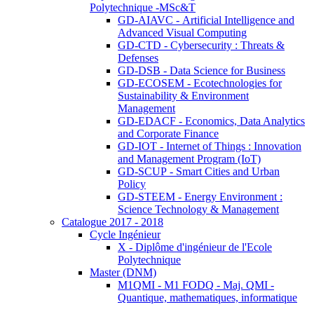
Polytechnique -MSc&T
GD-AIAVC - Artificial Intelligence and
Advanced Visual Computing
GD-CTD - Cybersecurity : Threats &
Defenses
GD-DSB - Data Science for Business
GD-ECOSEM - Ecotechnologies for
Sustainability & Environment
Management
GD-EDACF - Economics, Data Analytics
and Corporate Finance
GD-IOT - Internet of Things : Innovation
and Management Program (IoT)
GD-SCUP - Smart Cities and Urban
Policy
GD-STEEM - Energy Environment :
Science Technology & Management
Catalogue 2017 - 2018
Cycle Ingénieur
X - Diplôme d'ingénieur de l'Ecole
Polytechnique
Master (DNM)
M1QMI - M1 FODQ - Maj. QMI -
Quantique, mathematiques, informatique