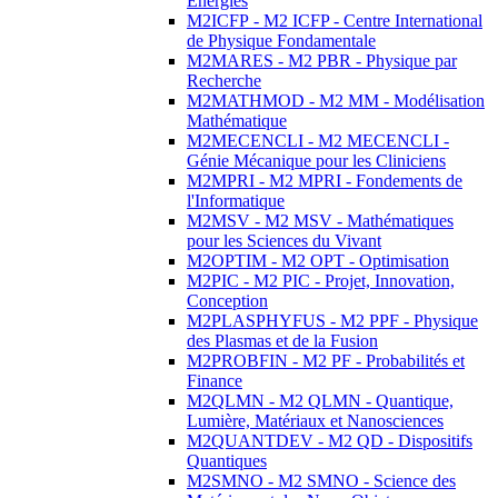
Energies
M2ICFP - M2 ICFP - Centre International
de Physique Fondamentale
M2MARES - M2 PBR - Physique par
Recherche
M2MATHMOD - M2 MM - Modélisation
Mathématique
M2MECENCLI - M2 MECENCLI -
Génie Mécanique pour les Cliniciens
M2MPRI - M2 MPRI - Fondements de
l'Informatique
M2MSV - M2 MSV - Mathématiques
pour les Sciences du Vivant
M2OPTIM - M2 OPT - Optimisation
M2PIC - M2 PIC - Projet, Innovation,
Conception
M2PLASPHYFUS - M2 PPF - Physique
des Plasmas et de la Fusion
M2PROBFIN - M2 PF - Probabilités et
Finance
M2QLMN - M2 QLMN - Quantique,
Lumière, Matériaux et Nanosciences
M2QUANTDEV - M2 QD - Dispositifs
Quantiques
M2SMNO - M2 SMNO - Science des