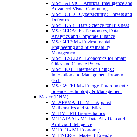
MScT-AI-ViC - Artificial Intelligence and
Advanced Visual Computing
MScT-CTD - Cybersecurity : Threats and
Defenses
MScT-DSB - Data Science for Business
MScT-EDACF - Economics, Data
Analytics and Corporate Finance
MScT-EESM - Environmental
Engineering and Sustainability
Management
MScT-ESCLiP - Economics for Smart
Cities and Climate Policy
MScT-IOT - Internet of Things :
Innovation and Management Program
(IoT)
MScT-STEEM - Energy Environment :
Science Technology & Management
Master (DNM)
M1APPMATH - M1 - Applied
Mathematics and statistics
M1BM - M1 Biomechanics
M1DATAAI - M1 Data AI - Data and
Artificial Intelligence
M1ECO - M1 Economie
M1ENERG - Master 1 Énergie