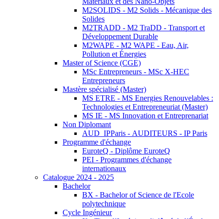
Matériaux et des Nano-Objets
M2SOLIDS - M2 Solids - Mécanique des
Solides
M2TRADD - M2 TraDD - Transport et
Développement Durable
M2WAPE - M2 WAPE - Eau, Air,
Pollution et Énergies
Master of Science (CGE)
MSc Entrepreneurs - MSc X-HEC
Entrepreneurs
Mastère spécialisé (Master)
MS ETRE - MS Energies Renouvelables :
Technologies et Entrepreneuriat (Master)
MS IE - MS Innovation et Entreprenariat
Non Diplomant
AUD_IPParis - AUDITEURS - IP Paris
Programme d'échange
EuroteQ - Diplôme EuroteQ
PEI - Programmes d'échange
internationaux
Catalogue 2024 - 2025
Bachelor
BX - Bachelor of Science de l'Ecole
polytechnique
Cycle Ingénieur