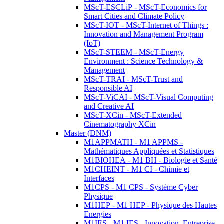
MScT-ESCLiP - MScT-Economics for
Smart Cities and Climate Policy
MScT-IOT - MScT-Internet of Things :
Innovation and Management Program
(IoT)
MScT-STEEM - MScT-Energy
Environment : Science Technology &
Management
MScT-TRAI - MScT-Trust and
Responsible AI
MScT-ViCAI - MScT-Visual Computing
and Creative AI
MScT-XCin - MScT-Extended
Cinematography XCin
Master (DNM)
M1APPMATH - M1 APPMS -
Mathématiques Appliquées et Statistiques
M1BIOHEA - M1 BH - Biologie et Santé
M1CHEINT - M1 CI - Chimie et
Interfaces
M1CPS - M1 CPS - Système Cyber
Physique
M1HEP - M1 HEP - Physique des Hautes
Energies
M1IES - M1 IES - Innovation, Entreprise