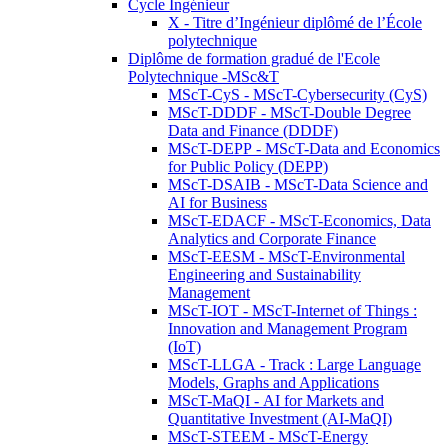
Cycle Ingénieur
X - Titre d’Ingénieur diplômé de l’École
polytechnique
Diplôme de formation gradué de l'Ecole
Polytechnique -MSc&T
MScT-CyS - MScT-Cybersecurity (CyS)
MScT-DDDF - MScT-Double Degree
Data and Finance (DDDF)
MScT-DEPP - MScT-Data and Economics
for Public Policy (DEPP)
MScT-DSAIB - MScT-Data Science and
AI for Business
MScT-EDACF - MScT-Economics, Data
Analytics and Corporate Finance
MScT-EESM - MScT-Environmental
Engineering and Sustainability
Management
MScT-IOT - MScT-Internet of Things :
Innovation and Management Program
(IoT)
MScT-LLGA - Track : Large Language
Models, Graphs and Applications
MScT-MaQI - AI for Markets and
Quantitative Investment (AI-MaQI)
MScT-STEEM - MScT-Energy