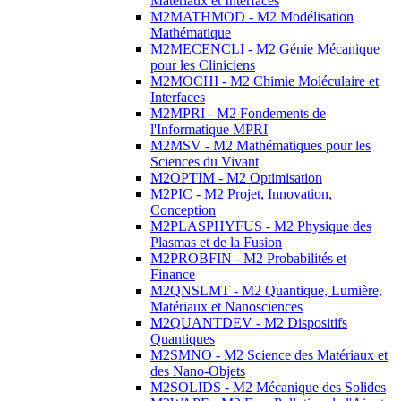
Matériaux et Interfaces
M2MATHMOD - M2 Modélisation
Mathématique
M2MECENCLI - M2 Génie Mécanique
pour les Cliniciens
M2MOCHI - M2 Chimie Moléculaire et
Interfaces
M2MPRI - M2 Fondements de
l'Informatique MPRI
M2MSV - M2 Mathématiques pour les
Sciences du Vivant
M2OPTIM - M2 Optimisation
M2PIC - M2 Projet, Innovation,
Conception
M2PLASPHYFUS - M2 Physique des
Plasmas et de la Fusion
M2PROBFIN - M2 Probabilités et
Finance
M2QNSLMT - M2 Quantique, Lumière,
Matériaux et Nanosciences
M2QUANTDEV - M2 Dispositifs
Quantiques
M2SMNO - M2 Science des Matériaux et
des Nano-Objets
M2SOLIDS - M2 Mécanique des Solides