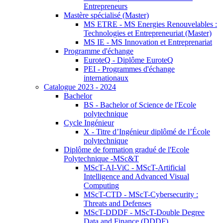
Entrepreneurs
Mastère spécialisé (Master)
MS ETRE - MS Energies Renouvelables :
Technologies et Entrepreneuriat (Master)
MS IE - MS Innovation et Entreprenariat
Programme d'échange
EuroteQ - Diplôme EuroteQ
PEI - Programmes d'échange
internationaux
Catalogue 2023 - 2024
Bachelor
BS - Bachelor of Science de l'Ecole
polytechnique
Cycle Ingénieur
X - Titre d’Ingénieur diplômé de l’École
polytechnique
Diplôme de formation gradué de l'Ecole
Polytechnique -MSc&T
MScT-AI-ViC - MScT-Artificial
Intelligence and Advanced Visual
Computing
MScT-CTD - MScT-Cybersecurity :
Threats and Defenses
MScT-DDDF - MScT-Double Degree
Data and Finance (DDDF)