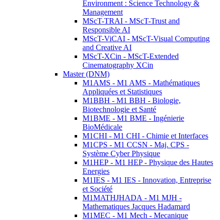
Environment : Science Technology &
Management
MScT-TRAI - MScT-Trust and
Responsible AI
MScT-ViCAI - MScT-Visual Computing
and Creative AI
MScT-XCin - MScT-Extended
Cinematography XCin
Master (DNM)
M1AMS - M1 AMS - Mathématiques
Appliquées et Statistiques
M1BBH - M1 BBH - Biologie,
Biotechnologie et Santé
M1BME - M1 BME - Ingénierie
BioMédicale
M1CHI - M1 CHI - Chimie et Interfaces
M1CPS - M1 CCSN - Maj. CPS -
Système Cyber Physique
M1HEP - M1 HEP - Physique des Hautes
Energies
M1IES - M1 IES - Innovation, Entreprise
et Société
M1MATHJHADA - M1 MJH -
Mathematiques Jacques Hadamard
M1MEC - M1 Mech - Mecanique