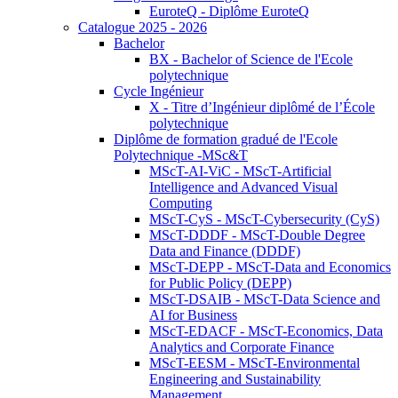
EuroteQ - Diplôme EuroteQ
Catalogue 2025 - 2026
Bachelor
BX - Bachelor of Science de l'Ecole
polytechnique
Cycle Ingénieur
X - Titre d’Ingénieur diplômé de l’École
polytechnique
Diplôme de formation gradué de l'Ecole
Polytechnique -MSc&T
MScT-AI-ViC - MScT-Artificial
Intelligence and Advanced Visual
Computing
MScT-CyS - MScT-Cybersecurity (CyS)
MScT-DDDF - MScT-Double Degree
Data and Finance (DDDF)
MScT-DEPP - MScT-Data and Economics
for Public Policy (DEPP)
MScT-DSAIB - MScT-Data Science and
AI for Business
MScT-EDACF - MScT-Economics, Data
Analytics and Corporate Finance
MScT-EESM - MScT-Environmental
Engineering and Sustainability
Management