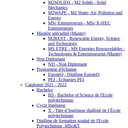
M2SOLIDS - M2 Solids - Solid
Mechanics
M2WAPE - M2 Water, Air, Pollution and
Energy
MSc Entrepreneurs - MSc X-HEC
Entrepreneurs
Mastère spécialisé (Master)
M2REST - Renewable Energy, Science
and Technology
MS ETRE - MS Energies Renouvelables :
Technologies & Entrepreneuriat (Master)
Non Diplomant
ND - Non Diplomant
Programme d'échange
EuroteQ - Diplôme EuroteQ
PEI - Echanges PEI
Catalogue 2021 - 2022
Bachelor
BS - Bachelor of Science de l'Ecole
polytechnique
Cycle Ingénieur
X - Titre d’Ingénieur diplômé de l’École
polytechnique
Diplôme de formation gradué de l'Ecole
Polytechnique -MSc&T