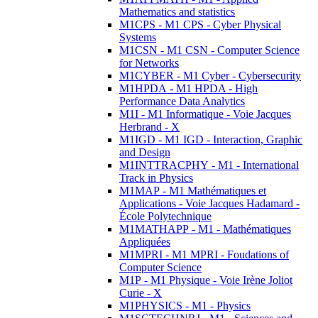
Mathematics and statistics
M1CPS - M1 CPS - Cyber Physical
Systems
M1CSN - M1 CSN - Computer Science
for Networks
M1CYBER - M1 Cyber - Cybersecurity
M1HPDA - M1 HPDA - High
Performance Data Analytics
M1I - M1 Informatique - Voie Jacques
Herbrand - X
M1IGD - M1 IGD - Interaction, Graphic
and Design
M1INTTRACPHY - M1 - International
Track in Physics
M1MAP - M1 Mathématiques et
Applications - Voie Jacques Hadamard -
École Polytechnique
M1MATHAPP - M1 - Mathématiques
Appliquées
M1MPRI - M1 MPRI - Foudations of
Computer Science
M1P - M1 Physique - Voie Irène Joliot
Curie - X
M1PHYSICS - M1 - Physics