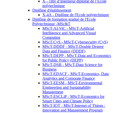
X - Titre d’Ingénieur diplômé de l’École
polytechnique
Diplôme d'établissement
X-4A - Diplôme de l'Ecole polytechnique
Diplôme de formation gradué de l'Ecole
Polytechnique -MSc&T
MScT-AI-ViC - MScT-Artificial
Intelligence and Advanced Visual
Computing
MScT-CyS - MScT-Cybersecurity (CyS)
MScT-DDDF - MScT-Double Degree
Data and Finance (DDDF)
MScT-DEPP - MScT-Data and Economics
for Public Policy (DEPP)
MScT-DSB - MScT-Data Science for
Business
MScT-EDACF - MScT-Economics, Data
Analytics and Corporate Finance
MScT-EESM - MScT-Environmental
Engineering and Sustainability
Management
MScT-ESCLiP - MScT-Economics for
Smart Cities and Climate Policy
MScT-IOT - MScT-Internet of Things :
Innovation and Management Program