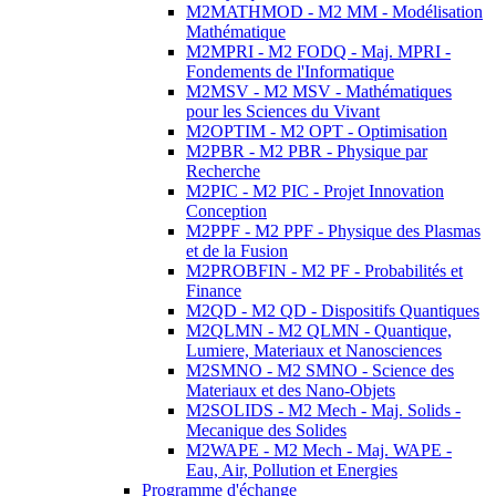
M2MATHMOD - M2 MM - Modélisation
Mathématique
M2MPRI - M2 FODQ - Maj. MPRI -
Fondements de l'Informatique
M2MSV - M2 MSV - Mathématiques
pour les Sciences du Vivant
M2OPTIM - M2 OPT - Optimisation
M2PBR - M2 PBR - Physique par
Recherche
M2PIC - M2 PIC - Projet Innovation
Conception
M2PPF - M2 PPF - Physique des Plasmas
et de la Fusion
M2PROBFIN - M2 PF - Probabilités et
Finance
M2QD - M2 QD - Dispositifs Quantiques
M2QLMN - M2 QLMN - Quantique,
Lumiere, Materiaux et Nanosciences
M2SMNO - M2 SMNO - Science des
Materiaux et des Nano-Objets
M2SOLIDS - M2 Mech - Maj. Solids -
Mecanique des Solides
M2WAPE - M2 Mech - Maj. WAPE -
Eau, Air, Pollution et Energies
Programme d'échange