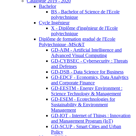
Catalogue 2019 - 2020
Bachelor
BS - Bachelor of Science de l'Ecole
polytechnique
Cycle Ingénieur
X - Diplôme d'ingénieur de l'Ecole
polytechnique
Diplôme de formation gradué de l'Ecole
Polytechnique -MSc&T
GD-AIM - Artificial Intelligence and
Advanced Visual Computing
GD-CYBSEC - Cybersecurity : Threats
and Defenses
GD-DSB - Data Science for Business
GD-EDCF - Economics, Data Analytics
and Corporate Finance
GD-EESTM - Energy Environment :
Science Technology & Management
GD-ESEM - Ecotechnologies for
Sustainability & Environment
Management
GD-IOT - Internet of Things : Innovation
and Management Program (IoT)
GD-SCUP - Smart Cities and Urban
Policy