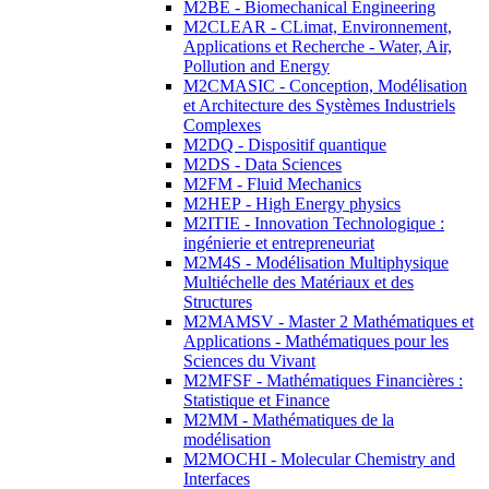
M2BE - Biomechanical Engineering
M2CLEAR - CLimat, Environnement,
Applications et Recherche - Water, Air,
Pollution and Energy
M2CMASIC - Conception, Modélisation
et Architecture des Systèmes Industriels
Complexes
M2DQ - Dispositif quantique
M2DS - Data Sciences
M2FM - Fluid Mechanics
M2HEP - High Energy physics
M2ITIE - Innovation Technologique :
ingénierie et entrepreneuriat
M2M4S - Modélisation Multiphysique
Multiéchelle des Matériaux et des
Structures
M2MAMSV - Master 2 Mathématiques et
Applications - Mathématiques pour les
Sciences du Vivant
M2MFSF - Mathématiques Financières :
Statistique et Finance
M2MM - Mathématiques de la
modélisation
M2MOCHI - Molecular Chemistry and
Interfaces