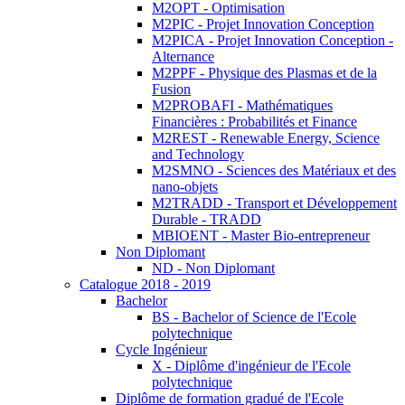
M2OPT - Optimisation
M2PIC - Projet Innovation Conception
M2PICA - Projet Innovation Conception -
Alternance
M2PPF - Physique des Plasmas et de la
Fusion
M2PROBAFI - Mathématiques
Financières : Probabilités et Finance
M2REST - Renewable Energy, Science
and Technology
M2SMNO - Sciences des Matériaux et des
nano-objets
M2TRADD - Transport et Développement
Durable - TRADD
MBIOENT - Master Bio-entrepreneur
Non Diplomant
ND - Non Diplomant
Catalogue 2018 - 2019
Bachelor
BS - Bachelor of Science de l'Ecole
polytechnique
Cycle Ingénieur
X - Diplôme d'ingénieur de l'Ecole
polytechnique
Diplôme de formation gradué de l'Ecole