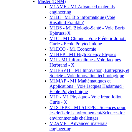
Master (DNM)
M1AME - M1 Advanced materials
engineering
M1BI - M1 Bio-informatique (Voie
Rosalind Franklin)
M1BS - M1 Biologie-Santé - Voie Boris
Ephrussi-X
M1C - M1 Chimie - Voie Fréderic Joliot-
Curie - Ecole Polytechnique
M1ECO - M1 Economie
M1HEP - M1 High Energy Physics
M1I - M1 Informatique - Voie Jacques
Herbrand - X
M1IESVIT - M1 Innovation, Entreprise, et
Société - Voie Innovation technologique
M1MAP - M1 Mathématiques et
Applications - Voie Jacques Hadamard -
École Polytechnique
M1P - M1 Physique - Voie Irène Joliot
Curie - X
M1STEPE - M1 STEPE - Sciences pour
les défis de l'environnement/Sciences for
environmentals challenges
M2AME - Advanced materials
engineering