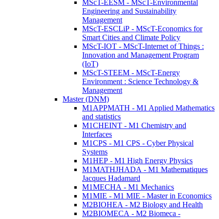
MScT-EESM - MScT-Environmental
Engineering and Sustainability
Management
MScT-ESCLiP - MScT-Economics for
Smart Cities and Climate Policy
MScT-IOT - MScT-Internet of Things :
Innovation and Management Program
(IoT)
MScT-STEEM - MScT-Energy
Environment : Science Technology &
Management
Master (DNM)
M1APPMATH - M1 Applied Mathematics
and statistics
M1CHEINT - M1 Chemistry and
Interfaces
M1CPS - M1 CPS - Cyber Physical
Systems
M1HEP - M1 High Energy Physics
M1MATHJHADA - M1 Mathematiques
Jacques Hadamard
M1MECHA - M1 Mechanics
M1MIE - M1 MIE - Master in Economics
M2BIOHEA - M2 Biology and Health
M2BIOMECA - M2 Biomeca -