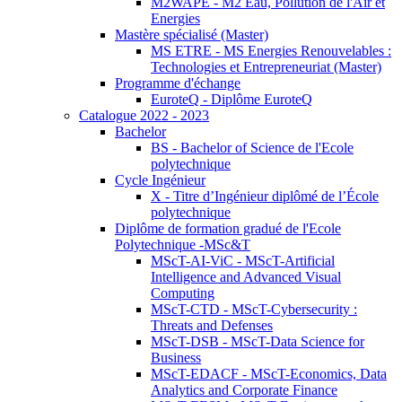
M2WAPE - M2 Eau, Pollution de l'Air et
Energies
Mastère spécialisé (Master)
MS ETRE - MS Energies Renouvelables :
Technologies et Entrepreneuriat (Master)
Programme d'échange
EuroteQ - Diplôme EuroteQ
Catalogue 2022 - 2023
Bachelor
BS - Bachelor of Science de l'Ecole
polytechnique
Cycle Ingénieur
X - Titre d’Ingénieur diplômé de l’École
polytechnique
Diplôme de formation gradué de l'Ecole
Polytechnique -MSc&T
MScT-AI-ViC - MScT-Artificial
Intelligence and Advanced Visual
Computing
MScT-CTD - MScT-Cybersecurity :
Threats and Defenses
MScT-DSB - MScT-Data Science for
Business
MScT-EDACF - MScT-Economics, Data
Analytics and Corporate Finance