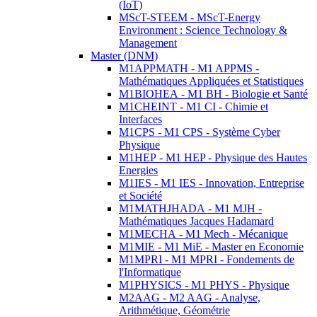
(IoT)
MScT-STEEM - MScT-Energy
Environment : Science Technology &
Management
Master (DNM)
M1APPMATH - M1 APPMS -
Mathématiques Appliquées et Statistiques
M1BIOHEA - M1 BH - Biologie et Santé
M1CHEINT - M1 CI - Chimie et
Interfaces
M1CPS - M1 CPS - Système Cyber
Physique
M1HEP - M1 HEP - Physique des Hautes
Energies
M1IES - M1 IES - Innovation, Entreprise
et Société
M1MATHJHADA - M1 MJH -
Mathématiques Jacques Hadamard
M1MECHA - M1 Mech - Mécanique
M1MIE - M1 MiE - Master en Economie
M1MPRI - M1 MPRI - Fondements de
l'Informatique
M1PHYSICS - M1 PHYS - Physique
M2AAG - M2 AAG - Analyse,
Arithmétique, Géométrie