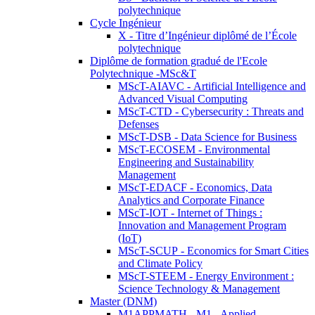
polytechnique
Cycle Ingénieur
X - Titre d’Ingénieur diplômé de l’École
polytechnique
Diplôme de formation gradué de l'Ecole
Polytechnique -MSc&T
MScT-AIAVC - Artificial Intelligence and
Advanced Visual Computing
MScT-CTD - Cybersecurity : Threats and
Defenses
MScT-DSB - Data Science for Business
MScT-ECOSEM - Environmental
Engineering and Sustainability
Management
MScT-EDACF - Economics, Data
Analytics and Corporate Finance
MScT-IOT - Internet of Things :
Innovation and Management Program
(IoT)
MScT-SCUP - Economics for Smart Cities
and Climate Policy
MScT-STEEM - Energy Environment :
Science Technology & Management
Master (DNM)
M1APPMATH - M1 - Applied