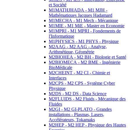
et Société
M1MATHJHADA - M1 MJH -
Mathématiques Jacques Hadamard
M1MECHA - M1 Mech - Mécanique
M1MIE - M1 MiE - Master en Economie
M1MPRI - M1 MPRI - Fondements de
l'Informatique
M1PHYSICS - M1 PHYS - Physique
M2AAG - M2 AAG - Analyse,
Arithmétique, Géométrie
M2BIOHEA - M2 BH - Biologie et Santé
M2BIOMECA - M2 BME - Ingénierie
BioMédicale
M2CHEINT - M2 CI - Chimie et
Interfaces
M2CPS - M2 CPS - Système Cyber
Physique
M2DS - M2 DS - Data Science
M2FLUIDS - M2 Fluids - Mécanique des
Fluides
M2GI - M2 GI-PLATO - Grandes
installations - Plasmas, Lasers,
Accélérateurs, Tokamaks
M2HEP - M2 HEP - Physique des Hautes