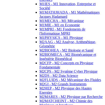
M1IES - M1 Innovation, Entreprise et
Société
M1MATHJHADA - M1 Mathématiques
Jacques Hadamard
M1MECHA - M1 Mécanique
M1MIE - M1 en Economie
M1MPRI - M1 Fondements de
l'Informatique MPRI
M1PHYSICS - M1 Physique
M2AAG - M2 Analyse, Arithmétique,
Géométrie
M2BIOHEA - M2 Biologie et Santé
M2BIOMECA - M2 Biomécanique et
Ingéniérie Biomédical
M2CFP - M2 Concepts en Physique
Fondamentale
M2CPS - M2 Système Cyber Physique
M2DS - M2 Data Science
M2FLUIDS - M2 Mécanique des Fluides
M2GI - M2 Grands Instruments
M2HEP - M2 Physique des Hautes
Energies
M2MARES - M2 Physique par Recherche
M2MATCHEINT - M2 Chimie des