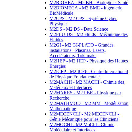
M2BIOHEA - M2 BH - Biologie et Santé
M2BIOMECA - M2 BME - Ingénierie
BioMédicale
M2CPS - M2 CPS - Système Cyber
Physique
M2DS - M2 DS - Data Science
M2FLUIDS - M2 Fluids - Mécanique des
Fluides
M2GI - M2 GI-PLATO - Grandes
installations - Plasmas, Lasers,
Accélérateurs, Tokamaks
M2HEP - M2 HEP - Physique des Hautes
Energies
M2ICFP - M2 ICFP - Centre International
de Physique Fondamentale
M2MACHI - M2 MACHI - Chimie des
Matériaux et Interfaces
M2MARES - M2 PBR - Physique par
Recherche
M2MATHMOD - M2 MM - Modélisation
Mathématique
M2MECENCLI - M2 MECENCLI -
Génie Mécanique pour les Cliniciens
M2MOCHI - M2 MoChI - Chimie
Moléculaire et Interfaces