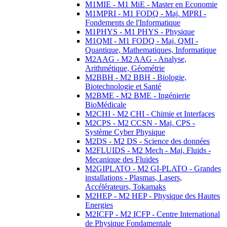
M1MIE - M1 MiE - Master en Economie
M1MPRI - M1 FODQ - Maj. MPRI -
Fondements de l'Informatique
M1PHYS - M1 PHYS - Physique
M1QMI - M1 FODQ - Maj. QMI -
Quantique, Mathematiques, Informatique
M2AAG - M2 AAG - Analyse,
Arithmétique, Géométrie
M2BBH - M2 BBH - Biologie,
Biotechnologie et Santé
M2BME - M2 BME - Ingénierie
BioMédicale
M2CHI - M2 CHI - Chimie et Interfaces
M2CPS - M2 CCSN - Maj. CPS -
Système Cyber Physique
M2DS - M2 DS - Science des données
M2FLUIDS - M2 Mech - Maj. Fluids -
Mecanique des Fluides
M2GIPLATO - M2 GI-PLATO - Grandes
installations - Plasmas, Lasers,
Accélérateurs, Tokamaks
M2HEP - M2 HEP - Physique des Hautes
Energies
M2ICFP - M2 ICFP - Centre International
de Physique Fondamentale