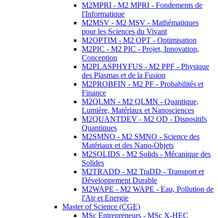
M2MPRI - M2 MPRI - Fondements de
l'Informatique
M2MSV - M2 MSV - Mathématiques
pour les Sciences du Vivant
M2OPTIM - M2 OPT - Optimisation
M2PIC - M2 PIC - Projet, Innovation,
Conception
M2PLASPHYFUS - M2 PPF - Physique
des Plasmas et de la Fusion
M2PROBFIN - M2 PF - Probabilités et
Finance
M2QLMN - M2 QLMN - Quantique,
Lumière, Matériaux et Nanosciences
M2QUANTDEV - M2 QD - Dispositifs
Quantiques
M2SMNO - M2 SMNO - Science des
Matériaux et des Nano-Objets
M2SOLIDS - M2 Solids - Mécanique des
Solides
M2TRADD - M2 TraDD - Transport et
Développement Durable
M2WAPE - M2 WAPE - Eau, Pollution de
l'Air et Energie
Master of Science (CGE)
MSc Entrepreneurs - MSc X-HEC