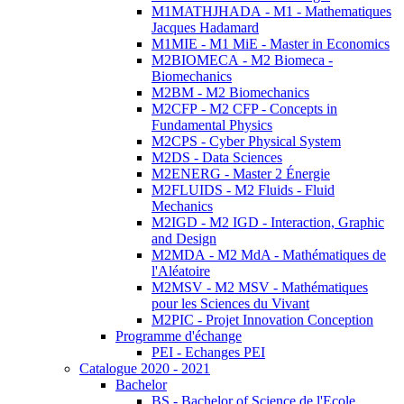
M1MATHJHADA - M1 - Mathematiques
Jacques Hadamard
M1MIE - M1 MiE - Master in Economics
M2BIOMECA - M2 Biomeca -
Biomechanics
M2BM - M2 Biomechanics
M2CFP - M2 CFP - Concepts in
Fundamental Physics
M2CPS - Cyber Physical System
M2DS - Data Sciences
M2ENERG - Master 2 Énergie
M2FLUIDS - M2 Fluids - Fluid
Mechanics
M2IGD - M2 IGD - Interaction, Graphic
and Design
M2MDA - M2 MdA - Mathématiques de
l'Aléatoire
M2MSV - M2 MSV - Mathématiques
pour les Sciences du Vivant
M2PIC - Projet Innovation Conception
Programme d'échange
PEI - Echanges PEI
Catalogue 2020 - 2021
Bachelor
BS - Bachelor of Science de l'Ecole