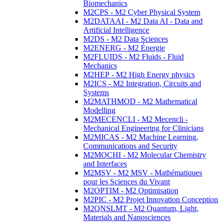
Biomechanics
M2CPS - M2 Cyber Physical System
M2DATAAI - M2 Data AI - Data and
Artificial Intelligence
M2DS - M2 Data Sciences
M2ENERG - M2 Énergie
M2FLUIDS - M2 Fluids - Fluid
Mechanics
M2HEP - M2 High Energy physics
M2ICS - M2 Integration, Circuits and
Systems
M2MATHMOD - M2 Mathematical
Modelling
M2MECENCLI - M2 Mecencli -
Mechanical Engineering for Clinicians
M2MICAS - M2 Machine Learning,
Communications and Security
M2MOCHI - M2 Molecular Chemistry
and Interfaces
M2MSV - M2 MSV - Mathématiques
pour les Sciences du Vivant
M2OPTIM - M2 Optimisation
M2PIC - M2 Projet Innovation Conception
M2QNSLMT - M2 Quantum, Light,
Materials and Nanosciences