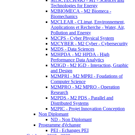
M1SCTECHNRJ - M1 - Sciences and
Technologies for Energy
M2BIOMECA - M2 Biomeca -
Biomechanics
M2CLEAR - CLimat, Environnement,
Applications et Recherche - Water, Air,
Pollution and Energy
M2CPS - Cyber Physical System
M2CYBER - M2 Cyber - Cybersecurity
M2DS - Data Sciences
M2HPDA - M2 HPDA - High
Performance Data Analytics
M2IGD - M2 IGD - Interaction, Graphic
and Design
M2MPRI - M2 MPRI - Foudations of
Computer Science
M2MPRO - M2 MPRO - Operation
Research
M2PDS - M2 PDS - Parallel and
Distributed Systems
M2PIC - Projet Innovation Conception
Non Diplomant
ND - Non Diplomant
Programme d'échange
PEI - Echanges PEI