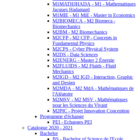
M1MATHJHADA - M1 - Mathematiques
Jacques Hadamard
M1MIE - M1 MiE - Master in Economics
M2BIOMECA - M2 Biomeca -
Biomechanics
M2BM - M2 Biomechanics
M2CFP - M2 CFP - Concepts in
Fundamental Physics
M2CPS - Cyber Physical System
M2DS - Data Sciences
M2ENERG - Master 2 Énergie
M2FLUIDS - M2 Fluids - Fluid
Mechanics
M2IGD - M2 IGD - Interaction, Graphic
and Design
M2MDA - M2 MdA - Mathématiques de
l'Aléatoire
M2MSV - M2 MSV - Mathématiques
pour les Sciences du Vivant
M2PIC - Projet Innovation Conception
Programme d'échange
PEI - Echanges PEI
Catalogue 2020 - 2021
Bachelor
BS - Bachelor of Science de l'Ecole