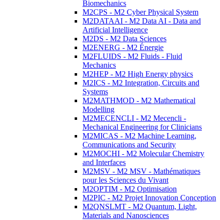
Biomechanics
M2CPS - M2 Cyber Physical System
M2DATAAI - M2 Data AI - Data and
Artificial Intelligence
M2DS - M2 Data Sciences
M2ENERG - M2 Énergie
M2FLUIDS - M2 Fluids - Fluid
Mechanics
M2HEP - M2 High Energy physics
M2ICS - M2 Integration, Circuits and
Systems
M2MATHMOD - M2 Mathematical
Modelling
M2MECENCLI - M2 Mecencli -
Mechanical Engineering for Clinicians
M2MICAS - M2 Machine Learning,
Communications and Security
M2MOCHI - M2 Molecular Chemistry
and Interfaces
M2MSV - M2 MSV - Mathématiques
pour les Sciences du Vivant
M2OPTIM - M2 Optimisation
M2PIC - M2 Projet Innovation Conception
M2QNSLMT - M2 Quantum, Light,
Materials and Nanosciences