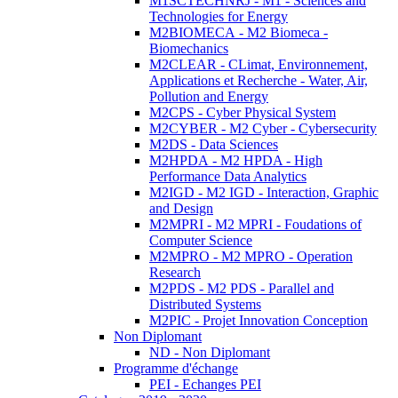
M1SCTECHNRJ - M1 - Sciences and
Technologies for Energy
M2BIOMECA - M2 Biomeca -
Biomechanics
M2CLEAR - CLimat, Environnement,
Applications et Recherche - Water, Air,
Pollution and Energy
M2CPS - Cyber Physical System
M2CYBER - M2 Cyber - Cybersecurity
M2DS - Data Sciences
M2HPDA - M2 HPDA - High
Performance Data Analytics
M2IGD - M2 IGD - Interaction, Graphic
and Design
M2MPRI - M2 MPRI - Foudations of
Computer Science
M2MPRO - M2 MPRO - Operation
Research
M2PDS - M2 PDS - Parallel and
Distributed Systems
M2PIC - Projet Innovation Conception
Non Diplomant
ND - Non Diplomant
Programme d'échange
PEI - Echanges PEI