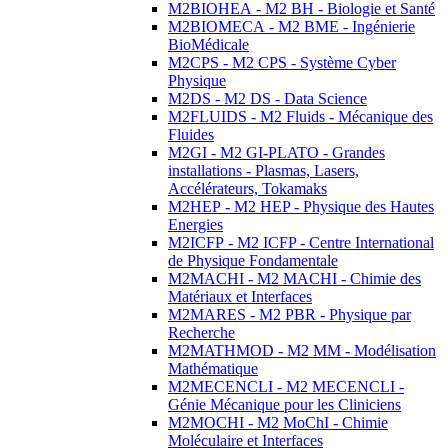
M2BIOHEA - M2 BH - Biologie et Santé
M2BIOMECA - M2 BME - Ingénierie
BioMédicale
M2CPS - M2 CPS - Système Cyber
Physique
M2DS - M2 DS - Data Science
M2FLUIDS - M2 Fluids - Mécanique des
Fluides
M2GI - M2 GI-PLATO - Grandes
installations - Plasmas, Lasers,
Accélérateurs, Tokamaks
M2HEP - M2 HEP - Physique des Hautes
Energies
M2ICFP - M2 ICFP - Centre International
de Physique Fondamentale
M2MACHI - M2 MACHI - Chimie des
Matériaux et Interfaces
M2MARES - M2 PBR - Physique par
Recherche
M2MATHMOD - M2 MM - Modélisation
Mathématique
M2MECENCLI - M2 MECENCLI -
Génie Mécanique pour les Cliniciens
M2MOCHI - M2 MoChI - Chimie
Moléculaire et Interfaces