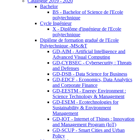
Catalogue 2019 - 2020
Bachelor
BS - Bachelor of Science de l'Ecole
polytechnique
Cycle Ingénieur
X - Diplôme d'ingénieur de l'Ecole
polytechnique
Diplôme de formation gradué de l'Ecole
Polytechnique -MSc&T
GD-AIM - Artificial Intelligence and
Advanced Visual Computing
GD-CYBSEC - Cybersecurity : Threats
and Defenses
GD-DSB - Data Science for Business
GD-EDCF - Economics, Data Analytics
and Corporate Finance
GD-EESTM - Energy Environment :
Science Technology & Management
GD-ESEM - Ecotechnologies for
Sustainability & Environment
Management
GD-IOT - Internet of Things : Innovation
and Management Program (IoT)
GD-SCUP - Smart Cities and Urban
Policy