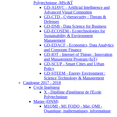
Polytechnique -MSc&T
GD-AIAVC - Artificial Intelligence and
Advanced Visual Computing
GD-CTD - Cybersecurity : Threats &
Defenses
GD-DSB - Data Science for Business
GD-ECOSEM - Ecotechnologies for
Sustainability & Environment
Management
GD-EDACF - Economics, Data Analytics
and Corporate Finance
GD-IOT - Internet of Things : Innovation
and Management Program (IoT)
GD-SCUP - Smart Cities and Urban
Policy
GD-STEEM - Energy Environment :
Science Technology & Management
Catalogue 2017 - 2018
Cycle Ingénieur
X - Diplôme d'ingénieur de l'Ecole
Polytechnique
Master (DNM)
M1QMI - M1 FODQ - Maj. QMI -
Quantique, mathematiques, informatique