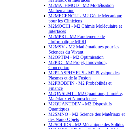
Matériaux et Interfaces
M2MATHMOD - M2 Modélisation
Mathématique
M2MECENCLI - M2 Génie Mécanique
pour les Cliniciens
M2MOCHI - M2 Chimie Moléculaire et
Interfaces
M2MPRI - M2 Fondements de
l'Informatique MPRI
M2MSV - M2 Mathématiques pour les
Sciences du Vivant
M2OPTIM - M2 Optimisation
M2PIC - M2 Projet, Innovation,
Conception
M2PLASPHYFUS - M2 Physique des
Plasmas et de la Fusion
M2PROBFIN - M2 Probabilités et
Finance
M2QNSLMT - M2 Quantique, Lumière,
Matériaux et Nanosciences
M2QUANTDEV - M2 Dispositifs
Quantiques
M2SMNO - M2 Science des Matériaux et
des Nano-Objets
M2SOLIDS - M2 Mécanique des Solides