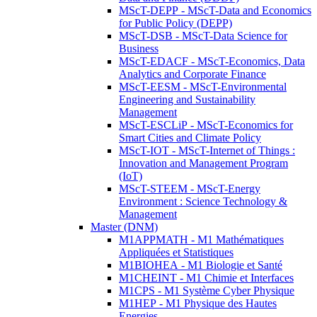
MScT-DEPP - MScT-Data and Economics
for Public Policy (DEPP)
MScT-DSB - MScT-Data Science for
Business
MScT-EDACF - MScT-Economics, Data
Analytics and Corporate Finance
MScT-EESM - MScT-Environmental
Engineering and Sustainability
Management
MScT-ESCLiP - MScT-Economics for
Smart Cities and Climate Policy
MScT-IOT - MScT-Internet of Things :
Innovation and Management Program
(IoT)
MScT-STEEM - MScT-Energy
Environment : Science Technology &
Management
Master (DNM)
M1APPMATH - M1 Mathématiques
Appliquées et Statistiques
M1BIOHEA - M1 Biologie et Santé
M1CHEINT - M1 Chimie et Interfaces
M1CPS - M1 Système Cyber Physique
M1HEP - M1 Physique des Hautes
Energies