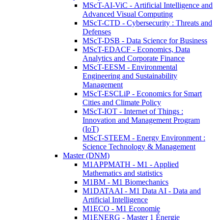
MScT-AI-ViC - Artificial Intelligence and
Advanced Visual Computing
MScT-CTD - Cybersecurity : Threats and
Defenses
MScT-DSB - Data Science for Business
MScT-EDACF - Economics, Data
Analytics and Corporate Finance
MScT-EESM - Environmental
Engineering and Sustainability
Management
MScT-ESCLiP - Economics for Smart
Cities and Climate Policy
MScT-IOT - Internet of Things :
Innovation and Management Program
(IoT)
MScT-STEEM - Energy Environment :
Science Technology & Management
Master (DNM)
M1APPMATH - M1 - Applied
Mathematics and statistics
M1BM - M1 Biomechanics
M1DATAAI - M1 Data AI - Data and
Artificial Intelligence
M1ECO - M1 Economie
M1ENERG - Master 1 Énergie