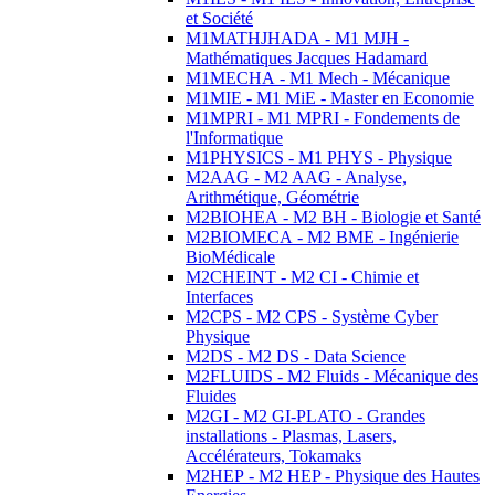
et Société
M1MATHJHADA - M1 MJH -
Mathématiques Jacques Hadamard
M1MECHA - M1 Mech - Mécanique
M1MIE - M1 MiE - Master en Economie
M1MPRI - M1 MPRI - Fondements de
l'Informatique
M1PHYSICS - M1 PHYS - Physique
M2AAG - M2 AAG - Analyse,
Arithmétique, Géométrie
M2BIOHEA - M2 BH - Biologie et Santé
M2BIOMECA - M2 BME - Ingénierie
BioMédicale
M2CHEINT - M2 CI - Chimie et
Interfaces
M2CPS - M2 CPS - Système Cyber
Physique
M2DS - M2 DS - Data Science
M2FLUIDS - M2 Fluids - Mécanique des
Fluides
M2GI - M2 GI-PLATO - Grandes
installations - Plasmas, Lasers,
Accélérateurs, Tokamaks
M2HEP - M2 HEP - Physique des Hautes