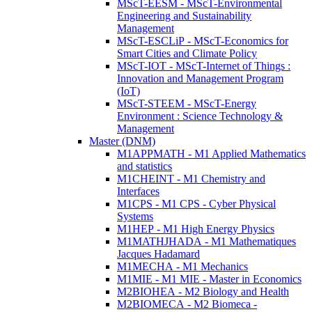
MScT-EESM - MScT-Environmental
Engineering and Sustainability
Management
MScT-ESCLiP - MScT-Economics for
Smart Cities and Climate Policy
MScT-IOT - MScT-Internet of Things :
Innovation and Management Program
(IoT)
MScT-STEEM - MScT-Energy
Environment : Science Technology &
Management
Master (DNM)
M1APPMATH - M1 Applied Mathematics
and statistics
M1CHEINT - M1 Chemistry and
Interfaces
M1CPS - M1 CPS - Cyber Physical
Systems
M1HEP - M1 High Energy Physics
M1MATHJHADA - M1 Mathematiques
Jacques Hadamard
M1MECHA - M1 Mechanics
M1MIE - M1 MIE - Master in Economics
M2BIOHEA - M2 Biology and Health
M2BIOMECA - M2 Biomeca -