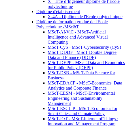
X - Titre d’Ingénieur diplômé de l’École
polytechnique
Diplôme d'établissement
X-4A - Diplôme de l'Ecole polytechnique
Diplôme de formation gradué de l'Ecole
Polytechnique -MSc&T
MScT-AI-ViC - MScT-Artificial
Intelligence and Advanced Visual
Computing
MScT-CyS - MScT-Cybersecurity (CyS)
MScT-DDDF - MScT-Double Degree
Data and Finance (DDDF)
MScT-DEPP - MScT-Data and Economics
for Public Policy (DEPP)
MScT-DSB - MScT-Data Science for
Business
MScT-EDACF - MScT-Economics, Data
Analytics and Corporate Finance
MScT-EESM - MScT-Environmental
Engineering and Sustainability
Management
MScT-ESCLiP - MScT-Economics for
Smart Cities and Climate Policy
MScT-IOT - MScT-Internet of Things :
Innovation and Management Program