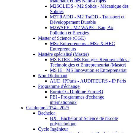
Matériaux et des Nano-Objets
M2SOLIDS - M2 Solids - Mécanique des
Solides
M2TRADD - M2 TraDD - Transport et
Développement Durable
M2WAPE - M2 WAPE - Eau, Air,
Pollution et Énergies
Master of Science (CGE)
MSc Entrepreneurs - MSc X-HEC
Entrepreneurs
Mastère spécialisé (Master)
MS ETRE - MS Energies Renouvelables :
Technologies et Entrepreneuriat (Master)
MS IE - MS Innovation et Entreprenariat
Non Diplomant
AUD_IPParis - AUDITEURS - IP Paris
Programme d'échange
EuroteQ - Diplôme EuroteQ
PEI - Programmes d'échange
internationaux
Catalogue 2024 - 2025
Bachelor
BX - Bachelor of Science de l'Ecole
polytechnique
Cycle Ingénieur