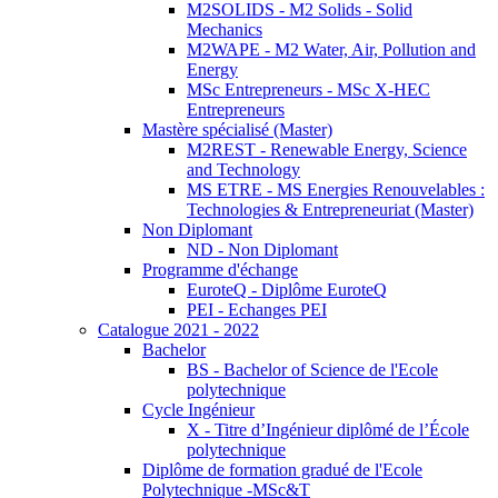
M2SOLIDS - M2 Solids - Solid
Mechanics
M2WAPE - M2 Water, Air, Pollution and
Energy
MSc Entrepreneurs - MSc X-HEC
Entrepreneurs
Mastère spécialisé (Master)
M2REST - Renewable Energy, Science
and Technology
MS ETRE - MS Energies Renouvelables :
Technologies & Entrepreneuriat (Master)
Non Diplomant
ND - Non Diplomant
Programme d'échange
EuroteQ - Diplôme EuroteQ
PEI - Echanges PEI
Catalogue 2021 - 2022
Bachelor
BS - Bachelor of Science de l'Ecole
polytechnique
Cycle Ingénieur
X - Titre d’Ingénieur diplômé de l’École
polytechnique
Diplôme de formation gradué de l'Ecole
Polytechnique -MSc&T