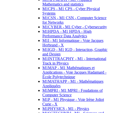
Mathematics and statistics
M1CPS - M1 CPS - Cyber Physical
Systems
M1CSN - M1 CSN - Computer Science
for Networks
M1CYBER - M1 Cyber - Cybersecurity
M1HPDA - M1 HPDA - High
Performance Data Analytics
M1I - M1 Informatique - Voie Jacques
Herbrand - X
M1IGD - M1 IGD - Interaction, Graphic
and Design
M1INTTRACPHY - M1 - International
Track in Physics
M1MAP - M1 Mathématiques et
Applications - Voie Jacques Hadamard -
École Polytechnique
M1MATHAPP - M1 - Mathématiques
Appliquées
M1MPRI - M1 MPRI - Foudations of
Computer Science
M1P - M1 Physique - Voie Irène Joliot
Curie - X
M1PHYSICS - M1 - Physics