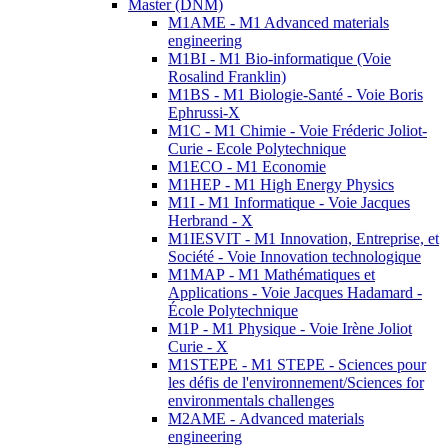
Master (DNM)
M1AME - M1 Advanced materials
engineering
M1BI - M1 Bio-informatique (Voie
Rosalind Franklin)
M1BS - M1 Biologie-Santé - Voie Boris
Ephrussi-X
M1C - M1 Chimie - Voie Fréderic Joliot-
Curie - Ecole Polytechnique
M1ECO - M1 Economie
M1HEP - M1 High Energy Physics
M1I - M1 Informatique - Voie Jacques
Herbrand - X
M1IESVIT - M1 Innovation, Entreprise, et
Société - Voie Innovation technologique
M1MAP - M1 Mathématiques et
Applications - Voie Jacques Hadamard -
École Polytechnique
M1P - M1 Physique - Voie Irène Joliot
Curie - X
M1STEPE - M1 STEPE - Sciences pour
les défis de l'environnement/Sciences for
environmentals challenges
M2AME - Advanced materials
engineering