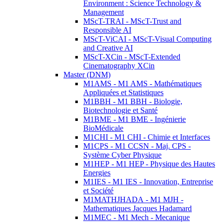
Environment : Science Technology &
Management
MScT-TRAI - MScT-Trust and
Responsible AI
MScT-ViCAI - MScT-Visual Computing
and Creative AI
MScT-XCin - MScT-Extended
Cinematography XCin
Master (DNM)
M1AMS - M1 AMS - Mathématiques
Appliquées et Statistiques
M1BBH - M1 BBH - Biologie,
Biotechnologie et Santé
M1BME - M1 BME - Ingénierie
BioMédicale
M1CHI - M1 CHI - Chimie et Interfaces
M1CPS - M1 CCSN - Maj. CPS -
Système Cyber Physique
M1HEP - M1 HEP - Physique des Hautes
Energies
M1IES - M1 IES - Innovation, Entreprise
et Société
M1MATHJHADA - M1 MJH -
Mathematiques Jacques Hadamard
M1MEC - M1 Mech - Mecanique