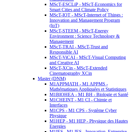
MScT-ESCLiP - MScT-Economics for
Smart Cities and Climate Policy
MScT-IOT - MScT-Internet of Things :
Innovation and Management Program
(IoT)
MScT-STEEM - MScT-Energy
Environment : Science Technology &
Management
MScT-TRAI - MScT-Trust and
Responsible AI
MScT-ViCAI - MScT-Visual Computing
and Creative AI
MScT-XCin - MScT-Extended
Cinematography XCin
Master (DNM)
M1APPMATH - M1 APPMS -
Mathématiques Appliquées et Statistiques
M1BIOHEA - M1 BH - Biologie et Santé
M1CHEINT - M1 CI - Chimie et
Interfaces
M1CPS - M1 CPS - Système Cyber
Physique
M1HEP - M1 HEP - Physique des Hautes
Energies
M1IES - M1 IES - Innovation, Entreprise