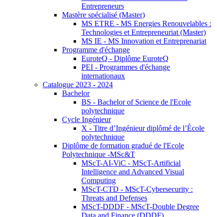
Entrepreneurs
Mastère spécialisé (Master)
MS ETRE - MS Energies Renouvelables :
Technologies et Entrepreneuriat (Master)
MS IE - MS Innovation et Entreprenariat
Programme d'échange
EuroteQ - Diplôme EuroteQ
PEI - Programmes d'échange
internationaux
Catalogue 2023 - 2024
Bachelor
BS - Bachelor of Science de l'Ecole
polytechnique
Cycle Ingénieur
X - Titre d’Ingénieur diplômé de l’École
polytechnique
Diplôme de formation gradué de l'Ecole
Polytechnique -MSc&T
MScT-AI-ViC - MScT-Artificial
Intelligence and Advanced Visual
Computing
MScT-CTD - MScT-Cybersecurity :
Threats and Defenses
MScT-DDDF - MScT-Double Degree
Data and Finance (DDDF)