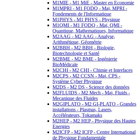
M1MIE - M1 MiE - Master en Economie
M1MPRI - M1 FODQ - Maj. MPRI -
Fondements de l'Informatique
M1PHYS - M1 PHYS - Physique
M1QMI - M1 FODQ - Maj. QMI -
Quantique, Mathematiques, Informatique
M2AAG - M2 AAG - Analyse,
Arithmétique, Géométrie
M2BBH - M2 BBH - Biologie,
Biotechnologie et Santé
M2BME - M2 BME - Ingénierie
BioMédicale
M2CHI - M2 CHI - Chimie et Interfaces
M2CPS - M2 CCSN - Maj. CPS -
Système Cyber Physique
M2DS - M2 DS - Science des données
M2FLUIDS - M2 Mech - Maj. Fluids -
Mecanique des Fluides
M2GIPLATO - M2 GI-PLATO - Grandes
installations - Plasmas, Lasers,
Accélérateurs, Tokamaks
M2HEP - M2 HEP - Physique des Hautes
Energies
M2ICFP - M2 ICFP - Centre International
de Physique Fondamentale