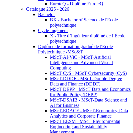
EuroteQ - Diplôme EuroteQ
Catalogue 2025 - 2026
Bachelor
BX - Bachelor of Science de l'Ecole
polytechnique
Cycle Ingénieur
X - Titre d’Ingénieur diplômé de l’École
polytechnique
Diplôme de formation gradué de l'Ecole
Polytechnique -MSc&T
MScT-AI-ViC - MScT-Artificial
Intelligence and Advanced Visual
Computing
MScT-CyS - MScT-Cybersecurity (CyS)
MScT-DDDF - MScT-Double Degree
Data and Finance (DDDF)
MScT-DEPP - MScT-Data and Economics
for Public Policy (DEPP)
MScT-DSAIB - MScT-Data Science and
AI for Business
MScT-EDACF - MScT-Economics, Data
Analytics and Corporate Finance
MScT-EESM - MScT-Environmental
Engineering and Sustainability
Management