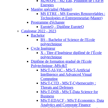
M2WAPE - M2 Eau, Pollution de l'Air et
Energies
Mastère spécialisé (Master)
MS ETRE - MS Energies Renouvelables :
Technologies et Entrepreneuriat (Master)
Programme d'échange
EuroteQ - Diplôme EuroteQ
Catalogue 2022 - 2023
Bachelor
BS - Bachelor of Science de l'Ecole
polytechnique
Cycle Ingénieur
X - Titre d’Ingénieur diplômé de l’École
polytechnique
Diplôme de formation gradué de l'Ecole
Polytechnique -MSc&T
MScT-AI-ViC - MScT-Artificial
Intelligence and Advanced Visual
Computing
MScT-CTD - MScT-Cybersecurity :
Threats and Defenses
MScT-DSB - MScT-Data Science for
Business
MScT-EDACF - MScT-Economics, Data
Analytics and Corporate Finance