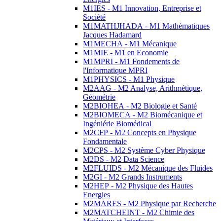
M1IES - M1 Innovation, Entreprise et
Société
M1MATHJHADA - M1 Mathématiques
Jacques Hadamard
M1MECHA - M1 Mécanique
M1MIE - M1 en Economie
M1MPRI - M1 Fondements de
l'Informatique MPRI
M1PHYSICS - M1 Physique
M2AAG - M2 Analyse, Arithmétique,
Géométrie
M2BIOHEA - M2 Biologie et Santé
M2BIOMECA - M2 Biomécanique et
Ingéniérie Biomédical
M2CFP - M2 Concepts en Physique
Fondamentale
M2CPS - M2 Système Cyber Physique
M2DS - M2 Data Science
M2FLUIDS - M2 Mécanique des Fluides
M2GI - M2 Grands Instruments
M2HEP - M2 Physique des Hautes
Energies
M2MARES - M2 Physique par Recherche
M2MATCHEINT - M2 Chimie des