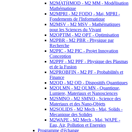
M2MATHMOD - M2 MM - Modélisation
Mathématique
M2MPRI - M2 FODQ - Maj. MPRI -
Fondements de l'Informatique
M2MSV - M2 MSV - Mathématiques
pour les Sciences du Vivant
M2OPTIM - M2 OPT - Optimisation
M2PBR - M2 PBR - Physique par
Recherche
M2PIC - M2 PIC - Projet Innovation
Conception
M2PPF - M2 PPF - Physique des Plasmas
et de la Fusion
M2PROBFIN - M2 PF - Probabilités et
Finance
M2QD - M2 QD - Dispositifs Quantiques
M2QLMN - M2 QLMN - Quantique,
Lumiere, Materiaux et Nanosciences
M2SMNO - M2 SMNO - Science des
Materiaux et des Nano-Objets
M2SOLIDS - M2 Mech - Maj. Solids -
Mecanique des Solides
M2WAPE - M2 Mech - Maj. WAPE -
Eau, Air, Pollution et Energies
Programme d'échange