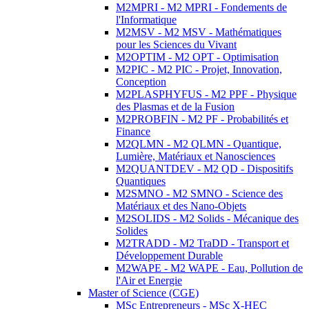
M2MPRI - M2 MPRI - Fondements de
l'Informatique
M2MSV - M2 MSV - Mathématiques
pour les Sciences du Vivant
M2OPTIM - M2 OPT - Optimisation
M2PIC - M2 PIC - Projet, Innovation,
Conception
M2PLASPHYFUS - M2 PPF - Physique
des Plasmas et de la Fusion
M2PROBFIN - M2 PF - Probabilités et
Finance
M2QLMN - M2 QLMN - Quantique,
Lumière, Matériaux et Nanosciences
M2QUANTDEV - M2 QD - Dispositifs
Quantiques
M2SMNO - M2 SMNO - Science des
Matériaux et des Nano-Objets
M2SOLIDS - M2 Solids - Mécanique des
Solides
M2TRADD - M2 TraDD - Transport et
Développement Durable
M2WAPE - M2 WAPE - Eau, Pollution de
l'Air et Energie
Master of Science (CGE)
MSc Entrepreneurs - MSc X-HEC