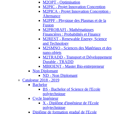
M2OPT - Optimisation
M2PIC - Projet Innovation Conception
M2PICA - Projet Innovation Conception -
Alternance
M2PPF - Physique des Plasmas et de la
Fusion
M2PROBAFI - Mathématiques
Financières : Probabilités et Finance
M2REST - Renewable Energy, Science
and Technology
M2SMNO - Sciences des Matériaux et des
nano-objets
M2TRADD - Transport et Développement
Durable - TRADD
MBIOENT - Master Bio-entrepreneur
Non Diplomant
ND - Non Diplomant
Catalogue 2018 - 2019
Bachelor
BS - Bachelor of Science de l'Ecole
polytechnique
Cycle Ingénieur
X - Diplôme d'ingénieur de l'Ecole
polytechnique
Diplôme de formation gradué de l'Ecole