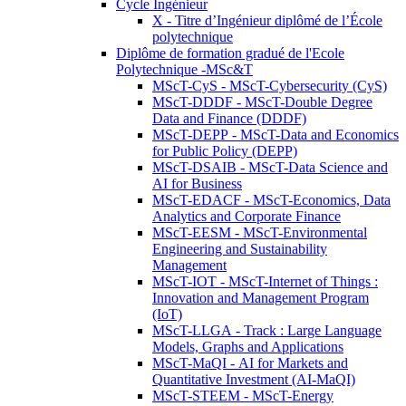
Cycle Ingénieur
X - Titre d’Ingénieur diplômé de l’École
polytechnique
Diplôme de formation gradué de l'Ecole
Polytechnique -MSc&T
MScT-CyS - MScT-Cybersecurity (CyS)
MScT-DDDF - MScT-Double Degree
Data and Finance (DDDF)
MScT-DEPP - MScT-Data and Economics
for Public Policy (DEPP)
MScT-DSAIB - MScT-Data Science and
AI for Business
MScT-EDACF - MScT-Economics, Data
Analytics and Corporate Finance
MScT-EESM - MScT-Environmental
Engineering and Sustainability
Management
MScT-IOT - MScT-Internet of Things :
Innovation and Management Program
(IoT)
MScT-LLGA - Track : Large Language
Models, Graphs and Applications
MScT-MaQI - AI for Markets and
Quantitative Investment (AI-MaQI)
MScT-STEEM - MScT-Energy