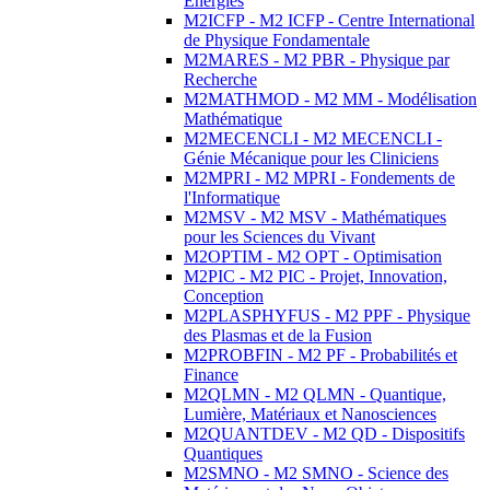
Energies
M2ICFP - M2 ICFP - Centre International
de Physique Fondamentale
M2MARES - M2 PBR - Physique par
Recherche
M2MATHMOD - M2 MM - Modélisation
Mathématique
M2MECENCLI - M2 MECENCLI -
Génie Mécanique pour les Cliniciens
M2MPRI - M2 MPRI - Fondements de
l'Informatique
M2MSV - M2 MSV - Mathématiques
pour les Sciences du Vivant
M2OPTIM - M2 OPT - Optimisation
M2PIC - M2 PIC - Projet, Innovation,
Conception
M2PLASPHYFUS - M2 PPF - Physique
des Plasmas et de la Fusion
M2PROBFIN - M2 PF - Probabilités et
Finance
M2QLMN - M2 QLMN - Quantique,
Lumière, Matériaux et Nanosciences
M2QUANTDEV - M2 QD - Dispositifs
Quantiques
M2SMNO - M2 SMNO - Science des