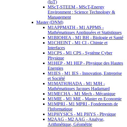
(IoT)
MScT-STEEM - MScT-Energy
Environment : Science Technology &
Management
Master (DNM)
M1APPMATH - M1 APPMS -
Mathématiques Appliquées et Statistiques
M1BIOHEA - M1 BH - Biologie et Santé
M1CHEINT - M1 CI - Chimie et
Interfaces
M1CPS - M1 CPS - Système Cyber
Physique
M1HEP - M1 HEP - Physique des Hautes
Energies
M1IES - M1 IES - Innovation, Entreprise
et Société
M1MATHJHADA - M1 MJH -
Mathématiques Jacques Hadamard
M1MECHA - M1 Mech - Mécanique
M1MIE - M1 MiE - Master en Economie
M1MPRI - M1 MPRI - Fondements de
l'Informatique
M1PHYSICS - M1 PHYS - Physique
M2AAG - M2 AAG - Analyse,
Arithmétique, Géométrie