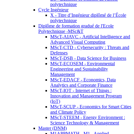
polytechnique
Cycle Ingénieur
X - Titre d’Ingénieur diplômé de l’École
polytechnique
Diplôme de formation gradué de l'Ecole
Polytechnique -MSc&T
MScT-AIAVC - Artificial Intelligence and
Advanced Visual Computing
MScT-CTD - Cybersecurity : Threats and
Defenses
MScT-DSB - Data Science for Business
MScT-ECOSEM - Environmental
Engineering and Sustainability
Management
MScT-EDACF - Economics, Data
Analytics and Corporate Finance
MScT-IOT - Internet of Things :
Innovation and Management Program
(IoT)
MScT-SCUP - Economics for Smart Cities
and Climate Policy
MScT-STEEM - Energy Environment :
Science Technology & Management
Master (DNM)
M1APPMATH - M1 - Applied