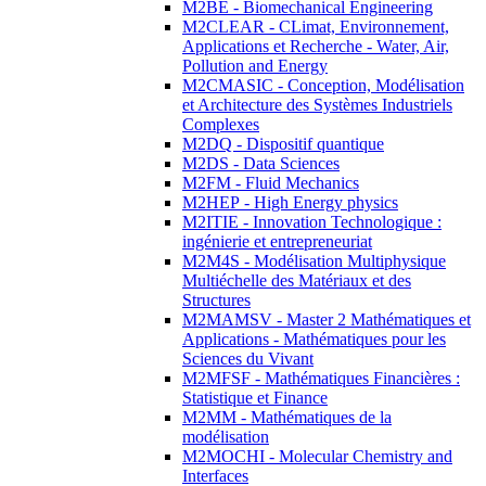
M2BE - Biomechanical Engineering
M2CLEAR - CLimat, Environnement,
Applications et Recherche - Water, Air,
Pollution and Energy
M2CMASIC - Conception, Modélisation
et Architecture des Systèmes Industriels
Complexes
M2DQ - Dispositif quantique
M2DS - Data Sciences
M2FM - Fluid Mechanics
M2HEP - High Energy physics
M2ITIE - Innovation Technologique :
ingénierie et entrepreneuriat
M2M4S - Modélisation Multiphysique
Multiéchelle des Matériaux et des
Structures
M2MAMSV - Master 2 Mathématiques et
Applications - Mathématiques pour les
Sciences du Vivant
M2MFSF - Mathématiques Financières :
Statistique et Finance
M2MM - Mathématiques de la
modélisation
M2MOCHI - Molecular Chemistry and
Interfaces