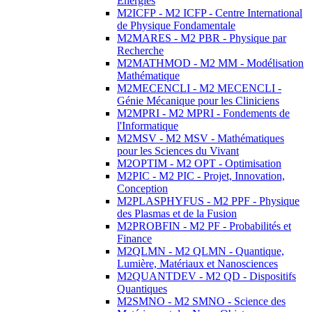
Energies
M2ICFP - M2 ICFP - Centre International
de Physique Fondamentale
M2MARES - M2 PBR - Physique par
Recherche
M2MATHMOD - M2 MM - Modélisation
Mathématique
M2MECENCLI - M2 MECENCLI -
Génie Mécanique pour les Cliniciens
M2MPRI - M2 MPRI - Fondements de
l'Informatique
M2MSV - M2 MSV - Mathématiques
pour les Sciences du Vivant
M2OPTIM - M2 OPT - Optimisation
M2PIC - M2 PIC - Projet, Innovation,
Conception
M2PLASPHYFUS - M2 PPF - Physique
des Plasmas et de la Fusion
M2PROBFIN - M2 PF - Probabilités et
Finance
M2QLMN - M2 QLMN - Quantique,
Lumière, Matériaux et Nanosciences
M2QUANTDEV - M2 QD - Dispositifs
Quantiques
M2SMNO - M2 SMNO - Science des