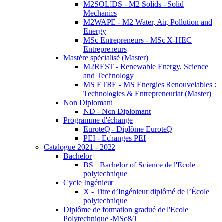
M2SOLIDS - M2 Solids - Solid
Mechanics
M2WAPE - M2 Water, Air, Pollution and
Energy
MSc Entrepreneurs - MSc X-HEC
Entrepreneurs
Mastère spécialisé (Master)
M2REST - Renewable Energy, Science
and Technology
MS ETRE - MS Energies Renouvelables :
Technologies & Entrepreneuriat (Master)
Non Diplomant
ND - Non Diplomant
Programme d'échange
EuroteQ - Diplôme EuroteQ
PEI - Echanges PEI
Catalogue 2021 - 2022
Bachelor
BS - Bachelor of Science de l'Ecole
polytechnique
Cycle Ingénieur
X - Titre d’Ingénieur diplômé de l’École
polytechnique
Diplôme de formation gradué de l'Ecole
Polytechnique -MSc&T