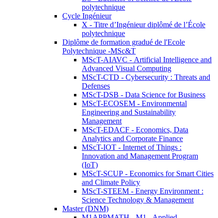
polytechnique
Cycle Ingénieur
X - Titre d’Ingénieur diplômé de l’École
polytechnique
Diplôme de formation gradué de l'Ecole
Polytechnique -MSc&T
MScT-AIAVC - Artificial Intelligence and
Advanced Visual Computing
MScT-CTD - Cybersecurity : Threats and
Defenses
MScT-DSB - Data Science for Business
MScT-ECOSEM - Environmental
Engineering and Sustainability
Management
MScT-EDACF - Economics, Data
Analytics and Corporate Finance
MScT-IOT - Internet of Things :
Innovation and Management Program
(IoT)
MScT-SCUP - Economics for Smart Cities
and Climate Policy
MScT-STEEM - Energy Environment :
Science Technology & Management
Master (DNM)
M1APPMATH - M1 - Applied