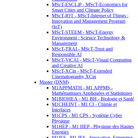
MScT-ESCLiP - MScT-Economics for
Smart Cities and Climate Policy
MScT-IOT - MScT-Internet of Things :
Innovation and Management Program
(IoT)
MScT-STEEM - MScT-Energy
Environment : Science Technology &
Management
MScT-TRAI - MScT-Trust and
Responsible AI
MScT-ViCAI - MScT-Visual Computing
and Creative AI
MScT-XCin - MScT-Extended
Cinematography XCin
Master (DNM)
M1APPMATH - M1 APPMS -
Mathématiques Appliquées et Statistiques
M1BIOHEA - M1 BH - Biologie et Santé
M1CHEINT - M1 CI - Chimie et
Interfaces
M1CPS - M1 CPS - Système Cyber
Physique
M1HEP - M1 HEP - Physique des Hautes
Energies
M1IES - M1 IES - Innovation, Entreprise