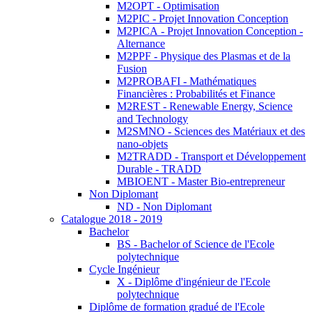
M2OPT - Optimisation
M2PIC - Projet Innovation Conception
M2PICA - Projet Innovation Conception -
Alternance
M2PPF - Physique des Plasmas et de la
Fusion
M2PROBAFI - Mathématiques
Financières : Probabilités et Finance
M2REST - Renewable Energy, Science
and Technology
M2SMNO - Sciences des Matériaux et des
nano-objets
M2TRADD - Transport et Développement
Durable - TRADD
MBIOENT - Master Bio-entrepreneur
Non Diplomant
ND - Non Diplomant
Catalogue 2018 - 2019
Bachelor
BS - Bachelor of Science de l'Ecole
polytechnique
Cycle Ingénieur
X - Diplôme d'ingénieur de l'Ecole
polytechnique
Diplôme de formation gradué de l'Ecole