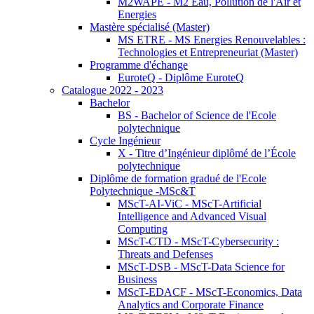
M2WAPE - M2 Eau, Pollution de l'Air et
Energies
Mastère spécialisé (Master)
MS ETRE - MS Energies Renouvelables :
Technologies et Entrepreneuriat (Master)
Programme d'échange
EuroteQ - Diplôme EuroteQ
Catalogue 2022 - 2023
Bachelor
BS - Bachelor of Science de l'Ecole
polytechnique
Cycle Ingénieur
X - Titre d’Ingénieur diplômé de l’École
polytechnique
Diplôme de formation gradué de l'Ecole
Polytechnique -MSc&T
MScT-AI-ViC - MScT-Artificial
Intelligence and Advanced Visual
Computing
MScT-CTD - MScT-Cybersecurity :
Threats and Defenses
MScT-DSB - MScT-Data Science for
Business
MScT-EDACF - MScT-Economics, Data
Analytics and Corporate Finance