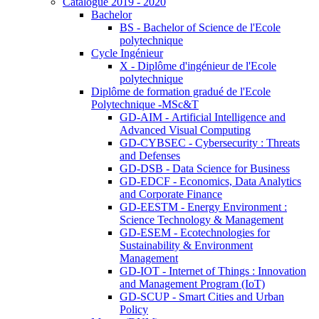
Catalogue 2019 - 2020
Bachelor
BS - Bachelor of Science de l'Ecole
polytechnique
Cycle Ingénieur
X - Diplôme d'ingénieur de l'Ecole
polytechnique
Diplôme de formation gradué de l'Ecole
Polytechnique -MSc&T
GD-AIM - Artificial Intelligence and
Advanced Visual Computing
GD-CYBSEC - Cybersecurity : Threats
and Defenses
GD-DSB - Data Science for Business
GD-EDCF - Economics, Data Analytics
and Corporate Finance
GD-EESTM - Energy Environment :
Science Technology & Management
GD-ESEM - Ecotechnologies for
Sustainability & Environment
Management
GD-IOT - Internet of Things : Innovation
and Management Program (IoT)
GD-SCUP - Smart Cities and Urban
Policy