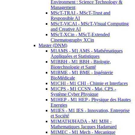
Environment : Science Technology &
Management
MScT-TRAI - MScT-Trust and
Responsible AI
MScT-ViCAI - MScT-Visual Computing
and Creative AI
MScT-XCin - MScT-Extended
Cinematography XCin
Master (DNM)
M1AMS - M1 AMS - Mathématiques
Appliquées et Statistiques
M1BBH - M1 BBH - Biologie,
Biotechnologie et Santé
M1BME - M1 BME - Ingénierie
BioMédicale
M1CHI - M1 CHI - Chimie et Interfaces
M1CPS - M1 CCSN - Maj. CPS -
Système Cyber Physique
M1HEP - M1 HEP - Physique des Hautes
Energies
M1IES - M1 IES - Innovation, Entreprise
et Société
M1MATHJHADA - M1 MJH -
Mathematiques Jacques Hadamard
M1MEC - M1 Mech - Mecanique