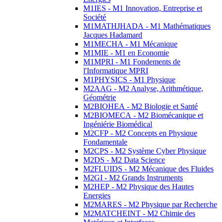
M1IES - M1 Innovation, Entreprise et
Société
M1MATHJHADA - M1 Mathématiques
Jacques Hadamard
M1MECHA - M1 Mécanique
M1MIE - M1 en Economie
M1MPRI - M1 Fondements de
l'Informatique MPRI
M1PHYSICS - M1 Physique
M2AAG - M2 Analyse, Arithmétique,
Géométrie
M2BIOHEA - M2 Biologie et Santé
M2BIOMECA - M2 Biomécanique et
Ingéniérie Biomédical
M2CFP - M2 Concepts en Physique
Fondamentale
M2CPS - M2 Système Cyber Physique
M2DS - M2 Data Science
M2FLUIDS - M2 Mécanique des Fluides
M2GI - M2 Grands Instruments
M2HEP - M2 Physique des Hautes
Energies
M2MARES - M2 Physique par Recherche
M2MATCHEINT - M2 Chimie des