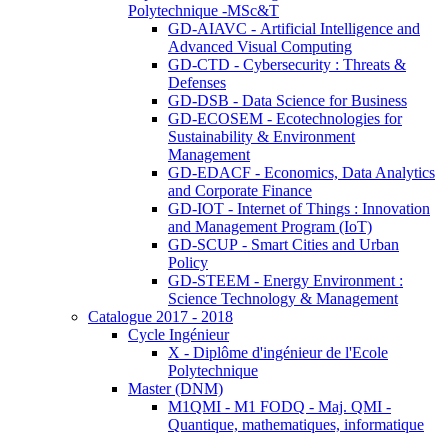
Polytechnique -MSc&T
GD-AIAVC - Artificial Intelligence and
Advanced Visual Computing
GD-CTD - Cybersecurity : Threats &
Defenses
GD-DSB - Data Science for Business
GD-ECOSEM - Ecotechnologies for
Sustainability & Environment
Management
GD-EDACF - Economics, Data Analytics
and Corporate Finance
GD-IOT - Internet of Things : Innovation
and Management Program (IoT)
GD-SCUP - Smart Cities and Urban
Policy
GD-STEEM - Energy Environment :
Science Technology & Management
Catalogue 2017 - 2018
Cycle Ingénieur
X - Diplôme d'ingénieur de l'Ecole
Polytechnique
Master (DNM)
M1QMI - M1 FODQ - Maj. QMI -
Quantique, mathematiques, informatique