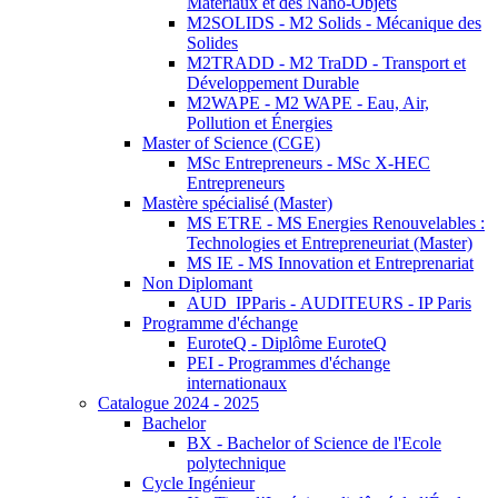
Matériaux et des Nano-Objets
M2SOLIDS - M2 Solids - Mécanique des
Solides
M2TRADD - M2 TraDD - Transport et
Développement Durable
M2WAPE - M2 WAPE - Eau, Air,
Pollution et Énergies
Master of Science (CGE)
MSc Entrepreneurs - MSc X-HEC
Entrepreneurs
Mastère spécialisé (Master)
MS ETRE - MS Energies Renouvelables :
Technologies et Entrepreneuriat (Master)
MS IE - MS Innovation et Entreprenariat
Non Diplomant
AUD_IPParis - AUDITEURS - IP Paris
Programme d'échange
EuroteQ - Diplôme EuroteQ
PEI - Programmes d'échange
internationaux
Catalogue 2024 - 2025
Bachelor
BX - Bachelor of Science de l'Ecole
polytechnique
Cycle Ingénieur