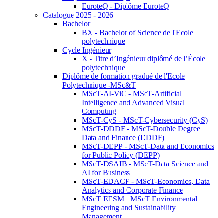
EuroteQ - Diplôme EuroteQ
Catalogue 2025 - 2026
Bachelor
BX - Bachelor of Science de l'Ecole
polytechnique
Cycle Ingénieur
X - Titre d’Ingénieur diplômé de l’École
polytechnique
Diplôme de formation gradué de l'Ecole
Polytechnique -MSc&T
MScT-AI-ViC - MScT-Artificial
Intelligence and Advanced Visual
Computing
MScT-CyS - MScT-Cybersecurity (CyS)
MScT-DDDF - MScT-Double Degree
Data and Finance (DDDF)
MScT-DEPP - MScT-Data and Economics
for Public Policy (DEPP)
MScT-DSAIB - MScT-Data Science and
AI for Business
MScT-EDACF - MScT-Economics, Data
Analytics and Corporate Finance
MScT-EESM - MScT-Environmental
Engineering and Sustainability
Management