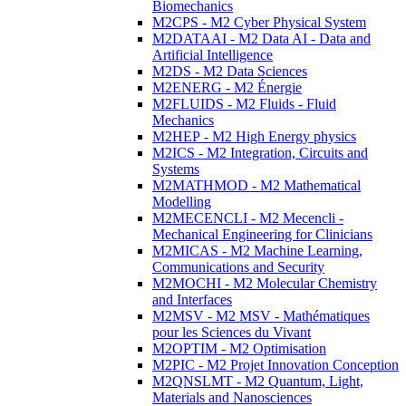
Biomechanics
M2CPS - M2 Cyber Physical System
M2DATAAI - M2 Data AI - Data and
Artificial Intelligence
M2DS - M2 Data Sciences
M2ENERG - M2 Énergie
M2FLUIDS - M2 Fluids - Fluid
Mechanics
M2HEP - M2 High Energy physics
M2ICS - M2 Integration, Circuits and
Systems
M2MATHMOD - M2 Mathematical
Modelling
M2MECENCLI - M2 Mecencli -
Mechanical Engineering for Clinicians
M2MICAS - M2 Machine Learning,
Communications and Security
M2MOCHI - M2 Molecular Chemistry
and Interfaces
M2MSV - M2 MSV - Mathématiques
pour les Sciences du Vivant
M2OPTIM - M2 Optimisation
M2PIC - M2 Projet Innovation Conception
M2QNSLMT - M2 Quantum, Light,
Materials and Nanosciences