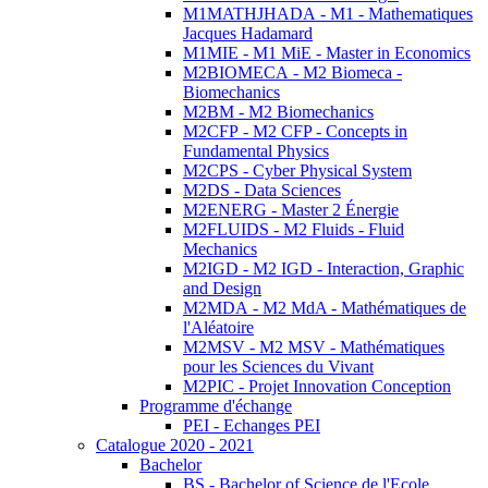
M1MATHJHADA - M1 - Mathematiques
Jacques Hadamard
M1MIE - M1 MiE - Master in Economics
M2BIOMECA - M2 Biomeca -
Biomechanics
M2BM - M2 Biomechanics
M2CFP - M2 CFP - Concepts in
Fundamental Physics
M2CPS - Cyber Physical System
M2DS - Data Sciences
M2ENERG - Master 2 Énergie
M2FLUIDS - M2 Fluids - Fluid
Mechanics
M2IGD - M2 IGD - Interaction, Graphic
and Design
M2MDA - M2 MdA - Mathématiques de
l'Aléatoire
M2MSV - M2 MSV - Mathématiques
pour les Sciences du Vivant
M2PIC - Projet Innovation Conception
Programme d'échange
PEI - Echanges PEI
Catalogue 2020 - 2021
Bachelor
BS - Bachelor of Science de l'Ecole