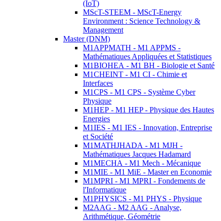
(IoT)
MScT-STEEM - MScT-Energy
Environment : Science Technology &
Management
Master (DNM)
M1APPMATH - M1 APPMS -
Mathématiques Appliquées et Statistiques
M1BIOHEA - M1 BH - Biologie et Santé
M1CHEINT - M1 CI - Chimie et
Interfaces
M1CPS - M1 CPS - Système Cyber
Physique
M1HEP - M1 HEP - Physique des Hautes
Energies
M1IES - M1 IES - Innovation, Entreprise
et Société
M1MATHJHADA - M1 MJH -
Mathématiques Jacques Hadamard
M1MECHA - M1 Mech - Mécanique
M1MIE - M1 MiE - Master en Economie
M1MPRI - M1 MPRI - Fondements de
l'Informatique
M1PHYSICS - M1 PHYS - Physique
M2AAG - M2 AAG - Analyse,
Arithmétique, Géométrie