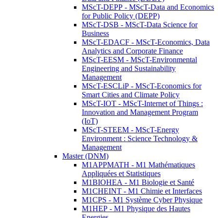
MScT-DEPP - MScT-Data and Economics
for Public Policy (DEPP)
MScT-DSB - MScT-Data Science for
Business
MScT-EDACF - MScT-Economics, Data
Analytics and Corporate Finance
MScT-EESM - MScT-Environmental
Engineering and Sustainability
Management
MScT-ESCLiP - MScT-Economics for
Smart Cities and Climate Policy
MScT-IOT - MScT-Internet of Things :
Innovation and Management Program
(IoT)
MScT-STEEM - MScT-Energy
Environment : Science Technology &
Management
Master (DNM)
M1APPMATH - M1 Mathématiques
Appliquées et Statistiques
M1BIOHEA - M1 Biologie et Santé
M1CHEINT - M1 Chimie et Interfaces
M1CPS - M1 Système Cyber Physique
M1HEP - M1 Physique des Hautes
Energies