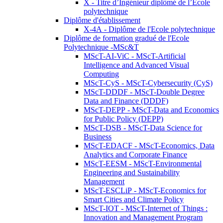
X - Titre d’Ingénieur diplômé de l’École
polytechnique
Diplôme d'établissement
X-4A - Diplôme de l'Ecole polytechnique
Diplôme de formation gradué de l'Ecole
Polytechnique -MSc&T
MScT-AI-ViC - MScT-Artificial
Intelligence and Advanced Visual
Computing
MScT-CyS - MScT-Cybersecurity (CyS)
MScT-DDDF - MScT-Double Degree
Data and Finance (DDDF)
MScT-DEPP - MScT-Data and Economics
for Public Policy (DEPP)
MScT-DSB - MScT-Data Science for
Business
MScT-EDACF - MScT-Economics, Data
Analytics and Corporate Finance
MScT-EESM - MScT-Environmental
Engineering and Sustainability
Management
MScT-ESCLiP - MScT-Economics for
Smart Cities and Climate Policy
MScT-IOT - MScT-Internet of Things :
Innovation and Management Program