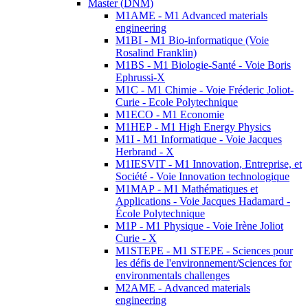
Master (DNM)
M1AME - M1 Advanced materials
engineering
M1BI - M1 Bio-informatique (Voie
Rosalind Franklin)
M1BS - M1 Biologie-Santé - Voie Boris
Ephrussi-X
M1C - M1 Chimie - Voie Fréderic Joliot-
Curie - Ecole Polytechnique
M1ECO - M1 Economie
M1HEP - M1 High Energy Physics
M1I - M1 Informatique - Voie Jacques
Herbrand - X
M1IESVIT - M1 Innovation, Entreprise, et
Société - Voie Innovation technologique
M1MAP - M1 Mathématiques et
Applications - Voie Jacques Hadamard -
École Polytechnique
M1P - M1 Physique - Voie Irène Joliot
Curie - X
M1STEPE - M1 STEPE - Sciences pour
les défis de l'environnement/Sciences for
environmentals challenges
M2AME - Advanced materials
engineering