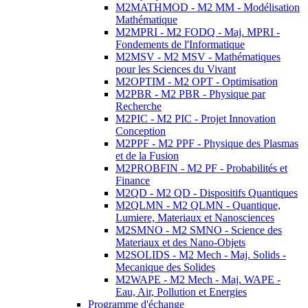
M2MATHMOD - M2 MM - Modélisation
Mathématique
M2MPRI - M2 FODQ - Maj. MPRI -
Fondements de l'Informatique
M2MSV - M2 MSV - Mathématiques
pour les Sciences du Vivant
M2OPTIM - M2 OPT - Optimisation
M2PBR - M2 PBR - Physique par
Recherche
M2PIC - M2 PIC - Projet Innovation
Conception
M2PPF - M2 PPF - Physique des Plasmas
et de la Fusion
M2PROBFIN - M2 PF - Probabilités et
Finance
M2QD - M2 QD - Dispositifs Quantiques
M2QLMN - M2 QLMN - Quantique,
Lumiere, Materiaux et Nanosciences
M2SMNO - M2 SMNO - Science des
Materiaux et des Nano-Objets
M2SOLIDS - M2 Mech - Maj. Solids -
Mecanique des Solides
M2WAPE - M2 Mech - Maj. WAPE -
Eau, Air, Pollution et Energies
Programme d'échange