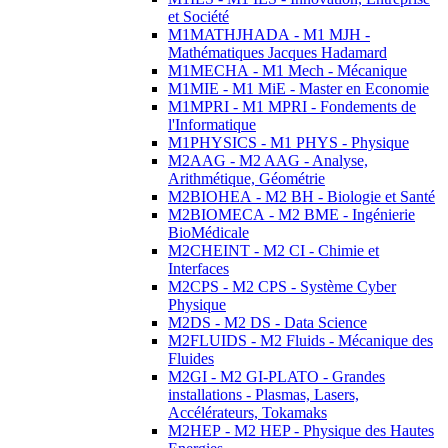
et Société
M1MATHJHADA - M1 MJH -
Mathématiques Jacques Hadamard
M1MECHA - M1 Mech - Mécanique
M1MIE - M1 MiE - Master en Economie
M1MPRI - M1 MPRI - Fondements de
l'Informatique
M1PHYSICS - M1 PHYS - Physique
M2AAG - M2 AAG - Analyse,
Arithmétique, Géométrie
M2BIOHEA - M2 BH - Biologie et Santé
M2BIOMECA - M2 BME - Ingénierie
BioMédicale
M2CHEINT - M2 CI - Chimie et
Interfaces
M2CPS - M2 CPS - Système Cyber
Physique
M2DS - M2 DS - Data Science
M2FLUIDS - M2 Fluids - Mécanique des
Fluides
M2GI - M2 GI-PLATO - Grandes
installations - Plasmas, Lasers,
Accélérateurs, Tokamaks
M2HEP - M2 HEP - Physique des Hautes