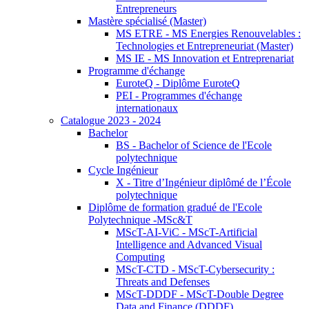
Entrepreneurs
Mastère spécialisé (Master)
MS ETRE - MS Energies Renouvelables :
Technologies et Entrepreneuriat (Master)
MS IE - MS Innovation et Entreprenariat
Programme d'échange
EuroteQ - Diplôme EuroteQ
PEI - Programmes d'échange
internationaux
Catalogue 2023 - 2024
Bachelor
BS - Bachelor of Science de l'Ecole
polytechnique
Cycle Ingénieur
X - Titre d’Ingénieur diplômé de l’École
polytechnique
Diplôme de formation gradué de l'Ecole
Polytechnique -MSc&T
MScT-AI-ViC - MScT-Artificial
Intelligence and Advanced Visual
Computing
MScT-CTD - MScT-Cybersecurity :
Threats and Defenses
MScT-DDDF - MScT-Double Degree
Data and Finance (DDDF)