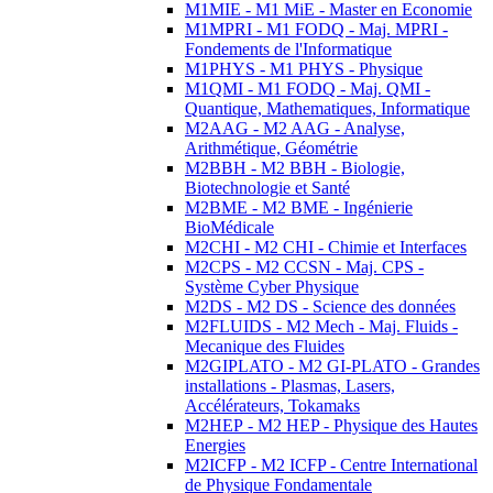
M1MIE - M1 MiE - Master en Economie
M1MPRI - M1 FODQ - Maj. MPRI -
Fondements de l'Informatique
M1PHYS - M1 PHYS - Physique
M1QMI - M1 FODQ - Maj. QMI -
Quantique, Mathematiques, Informatique
M2AAG - M2 AAG - Analyse,
Arithmétique, Géométrie
M2BBH - M2 BBH - Biologie,
Biotechnologie et Santé
M2BME - M2 BME - Ingénierie
BioMédicale
M2CHI - M2 CHI - Chimie et Interfaces
M2CPS - M2 CCSN - Maj. CPS -
Système Cyber Physique
M2DS - M2 DS - Science des données
M2FLUIDS - M2 Mech - Maj. Fluids -
Mecanique des Fluides
M2GIPLATO - M2 GI-PLATO - Grandes
installations - Plasmas, Lasers,
Accélérateurs, Tokamaks
M2HEP - M2 HEP - Physique des Hautes
Energies
M2ICFP - M2 ICFP - Centre International
de Physique Fondamentale