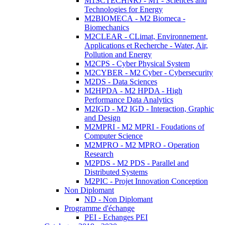
M1SCTECHNRJ - M1 - Sciences and
Technologies for Energy
M2BIOMECA - M2 Biomeca -
Biomechanics
M2CLEAR - CLimat, Environnement,
Applications et Recherche - Water, Air,
Pollution and Energy
M2CPS - Cyber Physical System
M2CYBER - M2 Cyber - Cybersecurity
M2DS - Data Sciences
M2HPDA - M2 HPDA - High
Performance Data Analytics
M2IGD - M2 IGD - Interaction, Graphic
and Design
M2MPRI - M2 MPRI - Foudations of
Computer Science
M2MPRO - M2 MPRO - Operation
Research
M2PDS - M2 PDS - Parallel and
Distributed Systems
M2PIC - Projet Innovation Conception
Non Diplomant
ND - Non Diplomant
Programme d'échange
PEI - Echanges PEI