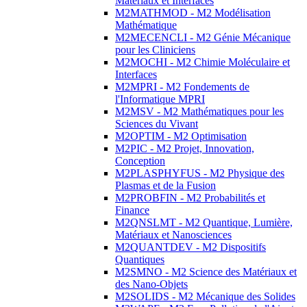
Matériaux et Interfaces
M2MATHMOD - M2 Modélisation
Mathématique
M2MECENCLI - M2 Génie Mécanique
pour les Cliniciens
M2MOCHI - M2 Chimie Moléculaire et
Interfaces
M2MPRI - M2 Fondements de
l'Informatique MPRI
M2MSV - M2 Mathématiques pour les
Sciences du Vivant
M2OPTIM - M2 Optimisation
M2PIC - M2 Projet, Innovation,
Conception
M2PLASPHYFUS - M2 Physique des
Plasmas et de la Fusion
M2PROBFIN - M2 Probabilités et
Finance
M2QNSLMT - M2 Quantique, Lumière,
Matériaux et Nanosciences
M2QUANTDEV - M2 Dispositifs
Quantiques
M2SMNO - M2 Science des Matériaux et
des Nano-Objets
M2SOLIDS - M2 Mécanique des Solides