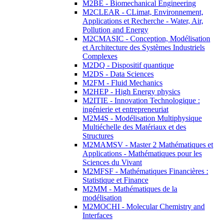
M2BE - Biomechanical Engineering
M2CLEAR - CLimat, Environnement,
Applications et Recherche - Water, Air,
Pollution and Energy
M2CMASIC - Conception, Modélisation
et Architecture des Systèmes Industriels
Complexes
M2DQ - Dispositif quantique
M2DS - Data Sciences
M2FM - Fluid Mechanics
M2HEP - High Energy physics
M2ITIE - Innovation Technologique :
ingénierie et entrepreneuriat
M2M4S - Modélisation Multiphysique
Multiéchelle des Matériaux et des
Structures
M2MAMSV - Master 2 Mathématiques et
Applications - Mathématiques pour les
Sciences du Vivant
M2MFSF - Mathématiques Financières :
Statistique et Finance
M2MM - Mathématiques de la
modélisation
M2MOCHI - Molecular Chemistry and
Interfaces