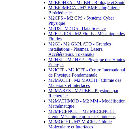
M2BIOHEA - M2 BH - Biologie et Santé
M2BIOMECA - M2 BME - Ingénierie
BioMédicale
M2CPS - M2 CPS - Système Cyber
Physique
M2DS - M2 DS - Data Science
M2FLUIDS - M2 Fluids - Mécanique des
Fluides
M2GI - M2 GI-PLATO - Grandes
installations - Plasmas, Lasers,
Accélérateurs, Tokamaks
M2HEP - M2 HEP - Physique des Hautes
Energies
M2ICFP - M2 ICFP - Centre International
de Physique Fondamentale
M2MACHI - M2 MACHI - Chimie des
Matériaux et Interfaces
M2MARES - M2 PBR - Physique par
Recherche
M2MATHMOD - M2 MM - Modélisation
Mathématique
M2MECENCLI - M2 MECENCLI -
Génie Mécanique pour les Cliniciens
M2MOCHI - M2 MoChI - Chimie
Moléculaire et Interfaces