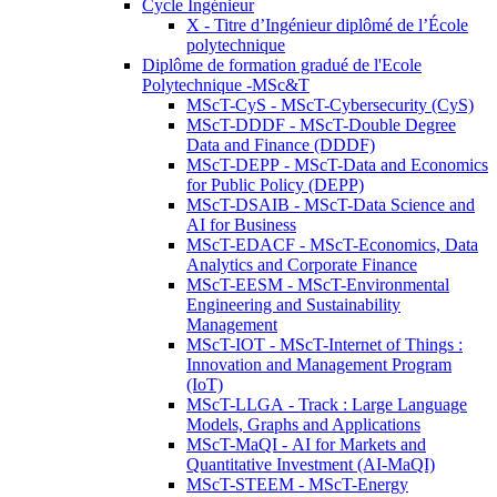
Cycle Ingénieur
X - Titre d’Ingénieur diplômé de l’École
polytechnique
Diplôme de formation gradué de l'Ecole
Polytechnique -MSc&T
MScT-CyS - MScT-Cybersecurity (CyS)
MScT-DDDF - MScT-Double Degree
Data and Finance (DDDF)
MScT-DEPP - MScT-Data and Economics
for Public Policy (DEPP)
MScT-DSAIB - MScT-Data Science and
AI for Business
MScT-EDACF - MScT-Economics, Data
Analytics and Corporate Finance
MScT-EESM - MScT-Environmental
Engineering and Sustainability
Management
MScT-IOT - MScT-Internet of Things :
Innovation and Management Program
(IoT)
MScT-LLGA - Track : Large Language
Models, Graphs and Applications
MScT-MaQI - AI for Markets and
Quantitative Investment (AI-MaQI)
MScT-STEEM - MScT-Energy