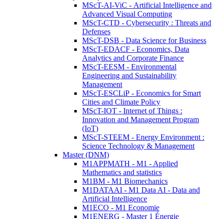
MScT-AI-ViC - Artificial Intelligence and
Advanced Visual Computing
MScT-CTD - Cybersecurity : Threats and
Defenses
MScT-DSB - Data Science for Business
MScT-EDACF - Economics, Data
Analytics and Corporate Finance
MScT-EESM - Environmental
Engineering and Sustainability
Management
MScT-ESCLiP - Economics for Smart
Cities and Climate Policy
MScT-IOT - Internet of Things :
Innovation and Management Program
(IoT)
MScT-STEEM - Energy Environment :
Science Technology & Management
Master (DNM)
M1APPMATH - M1 - Applied
Mathematics and statistics
M1BM - M1 Biomechanics
M1DATAAI - M1 Data AI - Data and
Artificial Intelligence
M1ECO - M1 Economie
M1ENERG - Master 1 Énergie