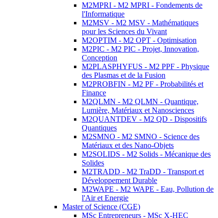
M2MPRI - M2 MPRI - Fondements de
l'Informatique
M2MSV - M2 MSV - Mathématiques
pour les Sciences du Vivant
M2OPTIM - M2 OPT - Optimisation
M2PIC - M2 PIC - Projet, Innovation,
Conception
M2PLASPHYFUS - M2 PPF - Physique
des Plasmas et de la Fusion
M2PROBFIN - M2 PF - Probabilités et
Finance
M2QLMN - M2 QLMN - Quantique,
Lumière, Matériaux et Nanosciences
M2QUANTDEV - M2 QD - Dispositifs
Quantiques
M2SMNO - M2 SMNO - Science des
Matériaux et des Nano-Objets
M2SOLIDS - M2 Solids - Mécanique des
Solides
M2TRADD - M2 TraDD - Transport et
Développement Durable
M2WAPE - M2 WAPE - Eau, Pollution de
l'Air et Energie
Master of Science (CGE)
MSc Entrepreneurs - MSc X-HEC