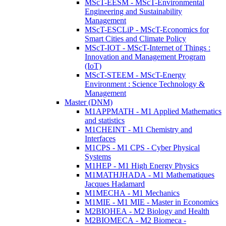
MScT-EESM - MScT-Environmental
Engineering and Sustainability
Management
MScT-ESCLiP - MScT-Economics for
Smart Cities and Climate Policy
MScT-IOT - MScT-Internet of Things :
Innovation and Management Program
(IoT)
MScT-STEEM - MScT-Energy
Environment : Science Technology &
Management
Master (DNM)
M1APPMATH - M1 Applied Mathematics
and statistics
M1CHEINT - M1 Chemistry and
Interfaces
M1CPS - M1 CPS - Cyber Physical
Systems
M1HEP - M1 High Energy Physics
M1MATHJHADA - M1 Mathematiques
Jacques Hadamard
M1MECHA - M1 Mechanics
M1MIE - M1 MIE - Master in Economics
M2BIOHEA - M2 Biology and Health
M2BIOMECA - M2 Biomeca -