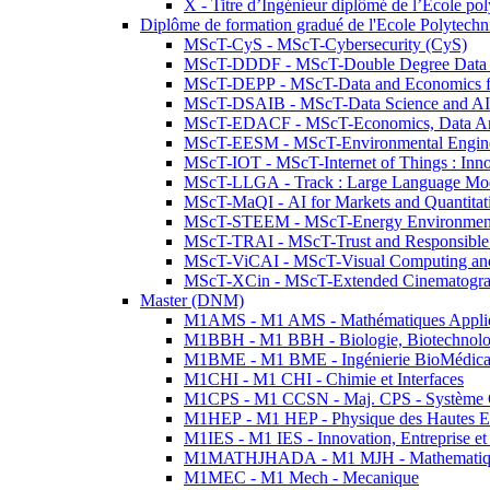
X - Titre d’Ingénieur diplômé de l’École po
Diplôme de formation gradué de l'Ecole Polytec
MScT-CyS - MScT-Cybersecurity (CyS)
MScT-DDDF - MScT-Double Degree Data 
MScT-DEPP - MScT-Data and Economics fo
MScT-DSAIB - MScT-Data Science and AI 
MScT-EDACF - MScT-Economics, Data Anal
MScT-EESM - MScT-Environmental Enginee
MScT-IOT - MScT-Internet of Things : Inn
MScT-LLGA - Track : Large Language Mode
MScT-MaQI - AI for Markets and Quantitat
MScT-STEEM - MScT-Energy Environment 
MScT-TRAI - MScT-Trust and Responsible
MScT-ViCAI - MScT-Visual Computing and
MScT-XCin - MScT-Extended Cinematogr
Master (DNM)
M1AMS - M1 AMS - Mathématiques Appliqué
M1BBH - M1 BBH - Biologie, Biotechnolog
M1BME - M1 BME - Ingénierie BioMédica
M1CHI - M1 CHI - Chimie et Interfaces
M1CPS - M1 CCSN - Maj. CPS - Système 
M1HEP - M1 HEP - Physique des Hautes E
M1IES - M1 IES - Innovation, Entreprise et
M1MATHJHADA - M1 MJH - Mathematiqu
M1MEC - M1 Mech - Mecanique