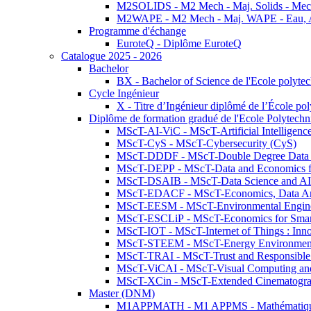
M2SOLIDS - M2 Mech - Maj. Solids - Meca
M2WAPE - M2 Mech - Maj. WAPE - Eau, Air
Programme d'échange
EuroteQ - Diplôme EuroteQ
Catalogue 2025 - 2026
Bachelor
BX - Bachelor of Science de l'Ecole polyte
Cycle Ingénieur
X - Titre d’Ingénieur diplômé de l’École po
Diplôme de formation gradué de l'Ecole Polytec
MScT-AI-ViC - MScT-Artificial Intelligen
MScT-CyS - MScT-Cybersecurity (CyS)
MScT-DDDF - MScT-Double Degree Data 
MScT-DEPP - MScT-Data and Economics fo
MScT-DSAIB - MScT-Data Science and AI 
MScT-EDACF - MScT-Economics, Data Anal
MScT-EESM - MScT-Environmental Enginee
MScT-ESCLiP - MScT-Economics for Smart 
MScT-IOT - MScT-Internet of Things : Inn
MScT-STEEM - MScT-Energy Environment 
MScT-TRAI - MScT-Trust and Responsible
MScT-ViCAI - MScT-Visual Computing and
MScT-XCin - MScT-Extended Cinematogr
Master (DNM)
M1APPMATH - M1 APPMS - Mathématiques A