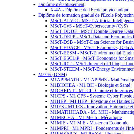
Diplôme d'établissement
X-4A - Diplôme de l'Ecole polytechnique
Diplôme de formation gradué de l'Ecole Polytec
MScT-AI-ViC - MScT-Artificial Intelligen
MScT-CyS - MScT-Cybersecurity (CyS)
MScT-DDDF - MScT-Double Degree Data 
MScT-DEPP - MScT-Data and Economics fo
MScT-DSB - MScT-Data Science for Busin
MScT-EDACF - MScT-Economics, Data Anal
MScT-EESM - MScT-Environmental Enginee
MScT-ESCLiP - MScT-Economics for Smart 
MScT-IOT - MScT-Internet of Things : Inn
MScT-STEEM - MScT-Energy Environment 
Master (DNM)
M1APPMATH - M1 APPMS - Mathématiques A
M1BIOHEA - M1 BH - Biologie et Santé
M1CHEINT - M1 CI - Chimie et Interfaces
M1CPS - M1 CPS - Système Cyber Physiq
M1HEP - M1 HEP - Physique des Hautes E
M1IES - M1 IES - Innovation, Entreprise et
M1MATHJHADA - M1 MJH - Mathématiqu
M1MECHA - M1 Mech - Mécanique
M1MIE - M1 MiE - Master en Economie
M1MPRI - M1 MPRI - Fondements de l'Inf
M1PHYSICS - M1 PHYS - Physique