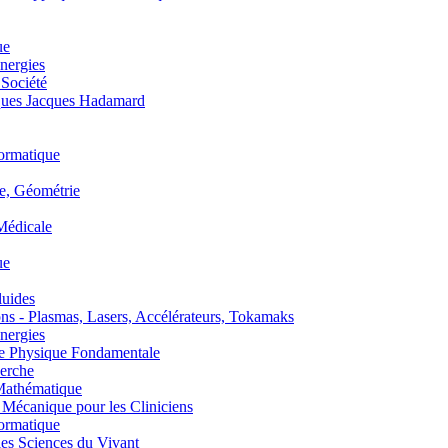
ue
nergies
 Société
es Jacques Hadamard
ormatique
, Géométrie
édicale
ue
uides
s - Plasmas, Lasers, Accélérateurs, Tokamaks
nergies
de Physique Fondamentale
erche
athématique
anique pour les Cliniciens
ormatique
s Sciences du Vivant