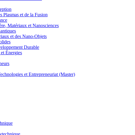
eption
lasmas et de la Fusion
ance
, Matériaux et Nanosciences
ntiques
aux et des Nano-Objets
lides
eloppement Durable
et Énergies
neurs
hnologies et Entrepreneuriat (Master)
chnique
lytechnique