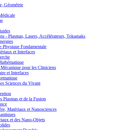
, Géométrie
édicale
ue
uides
s - Plasmas, Lasers, Accélérateurs, Tokamaks
nergies
de Physique Fondamentale
aux et Interfaces
erche
athématique
anique pour les Cliniciens
 et Interfaces
ormatique
s Sciences du Vivant
eption
lasmas et de la Fusion
ance
, Matériaux et Nanosciences
ntiques
aux et des Nano-Objets
lides