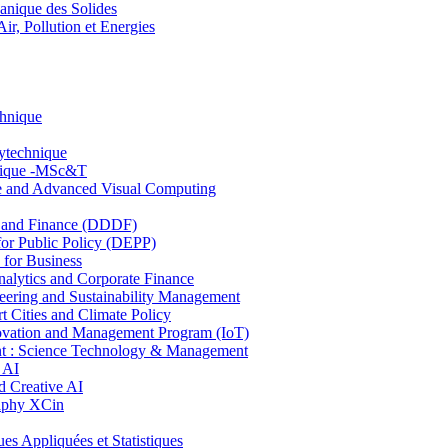
nique des Solides
, Pollution et Energies
chnique
lytechnique
hnique -MSc&T
ce and Advanced Visual Computing
and Finance (DDDF)
r Public Policy (DEPP)
for Business
ytics and Corporate Finance
ring and Sustainability Management
Cities and Climate Policy
ovation and Management Program (IoT)
: Science Technology & Management
 AI
 Creative AI
aphy XCin
ppliquées et Statistiques