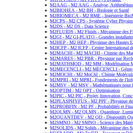
M2AAG - M2 AAG - Analyse, Arithmétique
M2BIOHEA - M2 BH - Biologie et Santé
M2BIOMECA - M2 BME - Ingénierie BioM
M2CPS - M2 CPS - Système Cyber Physiq
M2DS - M2 DS - Data Science
M2FLUIDS - M2 Fluids - Mécanique des Fl
M2GI - M2 GI-PLATO - Grandes installation
M2HEP - M2 HEP - Physique des Hautes E
M2ICFP - M2 ICFP - Centre International 
M2MACHI - M2 MACHI - Chimie des Matéri
M2MARES - M2 PBR - Physique par Rech
M2MATHMOD - M2 MM - Modélisation M
M2MECENCLI - M2 MECENCLI - Génie Méc
M2MOCHI - M2 MoChI - Chimie Moléculaire
M2MPRI - M2 MPRI - Fondements de l'Inf
M2MSV - M2 MSV - Mathématiques pour le
M2OPTIM - M2 OPT - Optimisation
M2PIC - M2 PIC - Projet, Innovation, Conc
M2PLASPHYFUS - M2 PPF - Physique des P
M2PROBFIN - M2 PF - Probabilités et Fin
M2QLMN - M2 QLMN - Quantique, Lumière
M2QUANTDEV - M2 QD - Dispositifs Qua
M2SMNO - M2 SMNO - Science des Matéri
M2SOLIDS - M2 Solids - Mécanique des So