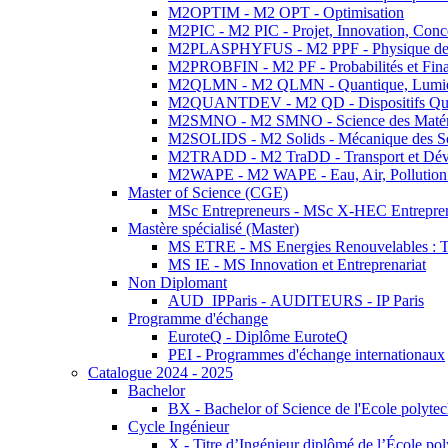
M2OPTIM - M2 OPT - Optimisation
M2PIC - M2 PIC - Projet, Innovation, Conc
M2PLASPHYFUS - M2 PPF - Physique des P
M2PROBFIN - M2 PF - Probabilités et Fin
M2QLMN - M2 QLMN - Quantique, Lumière
M2QUANTDEV - M2 QD - Dispositifs Qua
M2SMNO - M2 SMNO - Science des Matéri
M2SOLIDS - M2 Solids - Mécanique des So
M2TRADD - M2 TraDD - Transport et Dév
M2WAPE - M2 WAPE - Eau, Air, Pollution 
Master of Science (CGE)
MSc Entrepreneurs - MSc X-HEC Entrepre
Mastère spécialisé (Master)
MS ETRE - MS Energies Renouvelables : Tec
MS IE - MS Innovation et Entreprenariat
Non Diplomant
AUD_IPParis - AUDITEURS - IP Paris
Programme d'échange
EuroteQ - Diplôme EuroteQ
PEI - Programmes d'échange internationaux
Catalogue 2024 - 2025
Bachelor
BX - Bachelor of Science de l'Ecole polyte
Cycle Ingénieur
X - Titre d’Ingénieur diplômé de l’École po