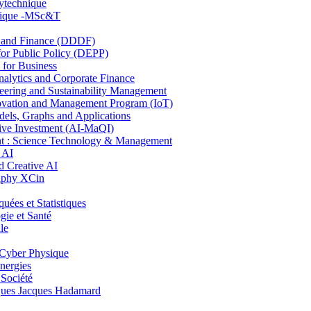
lytechnique
hnique -MSc&T
and Finance (DDDF)
r Public Policy (DEPP)
for Business
ytics and Corporate Finance
ring and Sustainability Management
ovation and Management Program (IoT)
ls, Graphs and Applications
ive Investment (AI-MaQI)
: Science Technology & Management
 AI
 Creative AI
aphy XCin
es et Statistiques
ie et Santé
le
Cyber Physique
nergies
 Société
es Jacques Hadamard