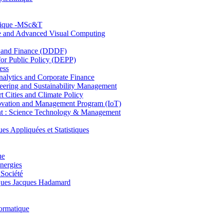
hnique -MSc&T
ce and Advanced Visual Computing
and Finance (DDDF)
r Public Policy (DEPP)
ess
ytics and Corporate Finance
ring and Sustainability Management
Cities and Climate Policy
ovation and Management Program (IoT)
: Science Technology & Management
ppliquées et Statistiques
ue
nergies
 Société
es Jacques Hadamard
ormatique