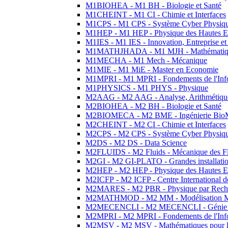
M1BIOHEA - M1 BH - Biologie et Santé
M1CHEINT - M1 CI - Chimie et Interfaces
M1CPS - M1 CPS - Système Cyber Physiq
M1HEP - M1 HEP - Physique des Hautes E
M1IES - M1 IES - Innovation, Entreprise et
M1MATHJHADA - M1 MJH - Mathématiqu
M1MECHA - M1 Mech - Mécanique
M1MIE - M1 MiE - Master en Economie
M1MPRI - M1 MPRI - Fondements de l'Inf
M1PHYSICS - M1 PHYS - Physique
M2AAG - M2 AAG - Analyse, Arithmétique
M2BIOHEA - M2 BH - Biologie et Santé
M2BIOMECA - M2 BME - Ingénierie BioM
M2CHEINT - M2 CI - Chimie et Interfaces
M2CPS - M2 CPS - Système Cyber Physiq
M2DS - M2 DS - Data Science
M2FLUIDS - M2 Fluids - Mécanique des Fl
M2GI - M2 GI-PLATO - Grandes installation
M2HEP - M2 HEP - Physique des Hautes E
M2ICFP - M2 ICFP - Centre International 
M2MARES - M2 PBR - Physique par Rech
M2MATHMOD - M2 MM - Modélisation M
M2MECENCLI - M2 MECENCLI - Génie Méc
M2MPRI - M2 MPRI - Fondements de l'Inf
M2MSV - M2 MSV - Mathématiques pour le