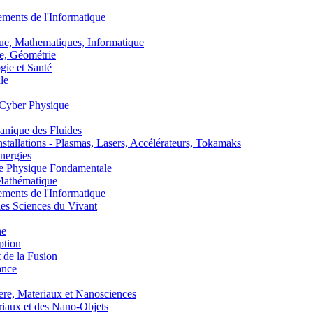
nts de l'Informatique
, Mathematiques, Informatique
, Géométrie
ie et Santé
le
Cyber Physique
nique des Fluides
lations - Plasmas, Lasers, Accélérateurs, Tokamaks
nergies
de Physique Fondamentale
athématique
nts de l'Informatique
s Sciences du Vivant
he
ption
 de la Fusion
ance
, Materiaux et Nanosciences
aux et des Nano-Objets