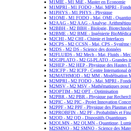
M1MIE - M1 MiE - Master en Economie
M1MPRI - M1 FODQ - Maj. MPRI - Fondeme
M1PHYS - M1 PHYS - Physique
M1QMI - M1 FODQ - Maj. QMI - Quantique
M2AAG - M2 AAG - Analyse, Arithmétique
M2BBH - M2 BBH - Biologie, Biotechnolog
M2BME - M2 BME - Ingénierie BioMédica
M2CHI - M2 CHI - Chimie et Interfaces
M2CPS - M2 CCSN - Maj. CPS - Système 
M2DS - M2 DS - Science des données
M2FLUIDS - M2 Mech - Maj. Fluids - Meca
M2GIPLATO - M2 GI-PLATO - Grandes instal
M2HEP - M2 HEP - Physique des Hautes E
M2ICFP - M2 ICFP - Centre International 
M2MATHMOD - M2 MM - Modélisation M
M2MPRI - M2 FODQ - Maj. MPRI - Fondeme
M2MSV - M2 MSV - Mathématiques pour le
M2OPTIM - M2 OPT - Optimisation
M2PBR - M2 PBR - Physique par Recherc
M2PIC - M2 PIC - Projet Innovation Conce
M2PPF - M2 PPF - Physique des Plasmas et
M2PROBFIN - M2 PF - Probabilités et Fin
M2QD - M2 QD - Dispositifs Quantiques
M2QLMN - M2 QLMN - Quantique, Lumiere
M2SMNO - M2 SMNO - Science des Materi