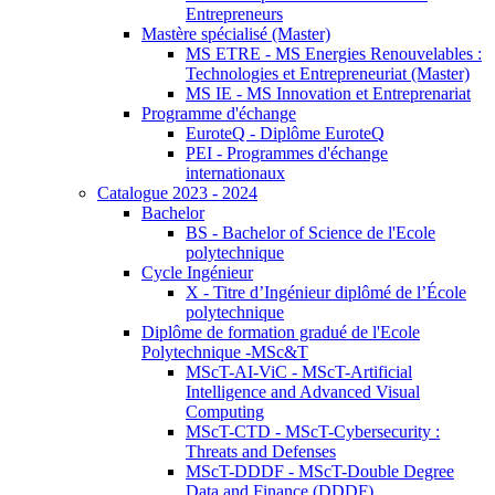
Entrepreneurs
Mastère spécialisé (Master)
MS ETRE - MS Energies Renouvelables :
Technologies et Entrepreneuriat (Master)
MS IE - MS Innovation et Entreprenariat
Programme d'échange
EuroteQ - Diplôme EuroteQ
PEI - Programmes d'échange
internationaux
Catalogue 2023 - 2024
Bachelor
BS - Bachelor of Science de l'Ecole
polytechnique
Cycle Ingénieur
X - Titre d’Ingénieur diplômé de l’École
polytechnique
Diplôme de formation gradué de l'Ecole
Polytechnique -MSc&T
MScT-AI-ViC - MScT-Artificial
Intelligence and Advanced Visual
Computing
MScT-CTD - MScT-Cybersecurity :
Threats and Defenses
MScT-DDDF - MScT-Double Degree
Data and Finance (DDDF)