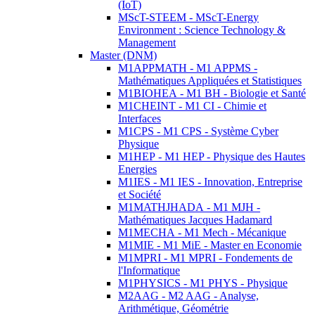
(IoT)
MScT-STEEM - MScT-Energy
Environment : Science Technology &
Management
Master (DNM)
M1APPMATH - M1 APPMS -
Mathématiques Appliquées et Statistiques
M1BIOHEA - M1 BH - Biologie et Santé
M1CHEINT - M1 CI - Chimie et
Interfaces
M1CPS - M1 CPS - Système Cyber
Physique
M1HEP - M1 HEP - Physique des Hautes
Energies
M1IES - M1 IES - Innovation, Entreprise
et Société
M1MATHJHADA - M1 MJH -
Mathématiques Jacques Hadamard
M1MECHA - M1 Mech - Mécanique
M1MIE - M1 MiE - Master en Economie
M1MPRI - M1 MPRI - Fondements de
l'Informatique
M1PHYSICS - M1 PHYS - Physique
M2AAG - M2 AAG - Analyse,
Arithmétique, Géométrie