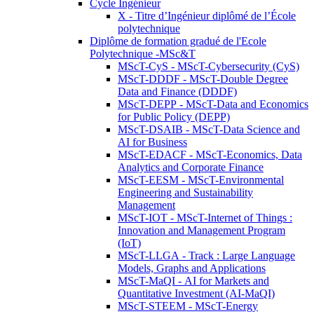
Cycle Ingénieur
X - Titre d’Ingénieur diplômé de l’École
polytechnique
Diplôme de formation gradué de l'Ecole
Polytechnique -MSc&T
MScT-CyS - MScT-Cybersecurity (CyS)
MScT-DDDF - MScT-Double Degree
Data and Finance (DDDF)
MScT-DEPP - MScT-Data and Economics
for Public Policy (DEPP)
MScT-DSAIB - MScT-Data Science and
AI for Business
MScT-EDACF - MScT-Economics, Data
Analytics and Corporate Finance
MScT-EESM - MScT-Environmental
Engineering and Sustainability
Management
MScT-IOT - MScT-Internet of Things :
Innovation and Management Program
(IoT)
MScT-LLGA - Track : Large Language
Models, Graphs and Applications
MScT-MaQI - AI for Markets and
Quantitative Investment (AI-MaQI)
MScT-STEEM - MScT-Energy