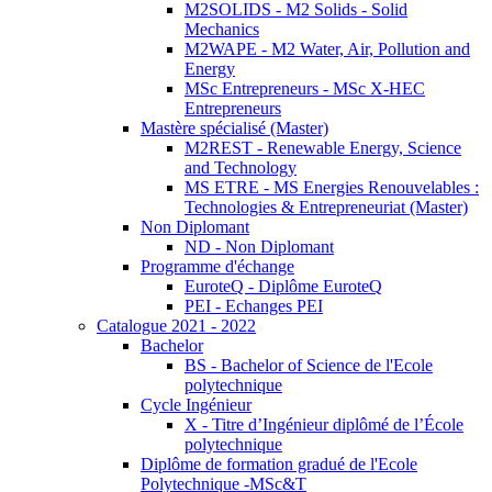
M2SOLIDS - M2 Solids - Solid
Mechanics
M2WAPE - M2 Water, Air, Pollution and
Energy
MSc Entrepreneurs - MSc X-HEC
Entrepreneurs
Mastère spécialisé (Master)
M2REST - Renewable Energy, Science
and Technology
MS ETRE - MS Energies Renouvelables :
Technologies & Entrepreneuriat (Master)
Non Diplomant
ND - Non Diplomant
Programme d'échange
EuroteQ - Diplôme EuroteQ
PEI - Echanges PEI
Catalogue 2021 - 2022
Bachelor
BS - Bachelor of Science de l'Ecole
polytechnique
Cycle Ingénieur
X - Titre d’Ingénieur diplômé de l’École
polytechnique
Diplôme de formation gradué de l'Ecole
Polytechnique -MSc&T