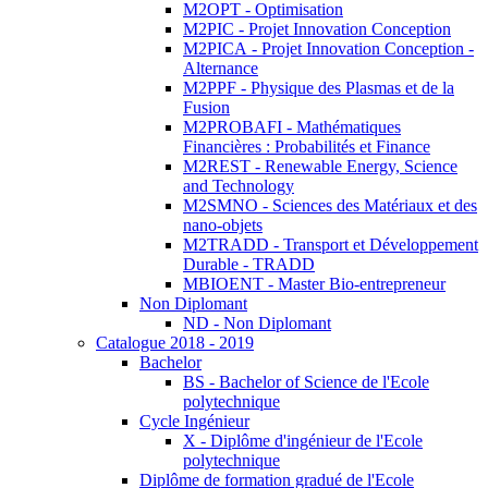
M2OPT - Optimisation
M2PIC - Projet Innovation Conception
M2PICA - Projet Innovation Conception -
Alternance
M2PPF - Physique des Plasmas et de la
Fusion
M2PROBAFI - Mathématiques
Financières : Probabilités et Finance
M2REST - Renewable Energy, Science
and Technology
M2SMNO - Sciences des Matériaux et des
nano-objets
M2TRADD - Transport et Développement
Durable - TRADD
MBIOENT - Master Bio-entrepreneur
Non Diplomant
ND - Non Diplomant
Catalogue 2018 - 2019
Bachelor
BS - Bachelor of Science de l'Ecole
polytechnique
Cycle Ingénieur
X - Diplôme d'ingénieur de l'Ecole
polytechnique
Diplôme de formation gradué de l'Ecole