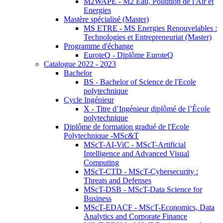
M2WAPE - M2 Eau, Pollution de l'Air et
Energies
Mastère spécialisé (Master)
MS ETRE - MS Energies Renouvelables :
Technologies et Entrepreneuriat (Master)
Programme d'échange
EuroteQ - Diplôme EuroteQ
Catalogue 2022 - 2023
Bachelor
BS - Bachelor of Science de l'Ecole
polytechnique
Cycle Ingénieur
X - Titre d’Ingénieur diplômé de l’École
polytechnique
Diplôme de formation gradué de l'Ecole
Polytechnique -MSc&T
MScT-AI-ViC - MScT-Artificial
Intelligence and Advanced Visual
Computing
MScT-CTD - MScT-Cybersecurity :
Threats and Defenses
MScT-DSB - MScT-Data Science for
Business
MScT-EDACF - MScT-Economics, Data
Analytics and Corporate Finance