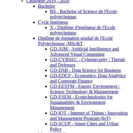
Catalogue 2019 - 2020
Bachelor
BS - Bachelor of Science de l'Ecole
polytechnique
Cycle Ingénieur
X - Diplôme d'ingénieur de l'Ecole
polytechnique
Diplôme de formation gradué de l'Ecole
Polytechnique -MSc&T
GD-AIM - Artificial Intelligence and
Advanced Visual Computing
GD-CYBSEC - Cybersecurity : Threats
and Defenses
GD-DSB - Data Science for Business
GD-EDCF - Economics, Data Analytics
and Corporate Finance
GD-EESTM - Energy Environment :
Science Technology & Management
GD-ESEM - Ecotechnologies for
Sustainability & Environment
Management
GD-IOT - Internet of Things : Innovation
and Management Program (IoT)
GD-SCUP - Smart Cities and Urban
Policy