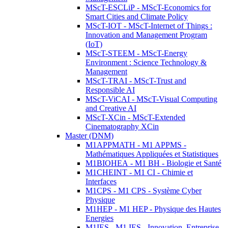
MScT-ESCLiP - MScT-Economics for
Smart Cities and Climate Policy
MScT-IOT - MScT-Internet of Things :
Innovation and Management Program
(IoT)
MScT-STEEM - MScT-Energy
Environment : Science Technology &
Management
MScT-TRAI - MScT-Trust and
Responsible AI
MScT-ViCAI - MScT-Visual Computing
and Creative AI
MScT-XCin - MScT-Extended
Cinematography XCin
Master (DNM)
M1APPMATH - M1 APPMS -
Mathématiques Appliquées et Statistiques
M1BIOHEA - M1 BH - Biologie et Santé
M1CHEINT - M1 CI - Chimie et
Interfaces
M1CPS - M1 CPS - Système Cyber
Physique
M1HEP - M1 HEP - Physique des Hautes
Energies
M1IES - M1 IES - Innovation, Entreprise