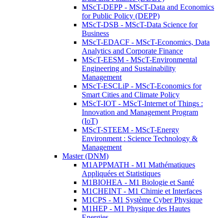
MScT-DEPP - MScT-Data and Economics
for Public Policy (DEPP)
MScT-DSB - MScT-Data Science for
Business
MScT-EDACF - MScT-Economics, Data
Analytics and Corporate Finance
MScT-EESM - MScT-Environmental
Engineering and Sustainability
Management
MScT-ESCLiP - MScT-Economics for
Smart Cities and Climate Policy
MScT-IOT - MScT-Internet of Things :
Innovation and Management Program
(IoT)
MScT-STEEM - MScT-Energy
Environment : Science Technology &
Management
Master (DNM)
M1APPMATH - M1 Mathématiques
Appliquées et Statistiques
M1BIOHEA - M1 Biologie et Santé
M1CHEINT - M1 Chimie et Interfaces
M1CPS - M1 Système Cyber Physique
M1HEP - M1 Physique des Hautes
Energies