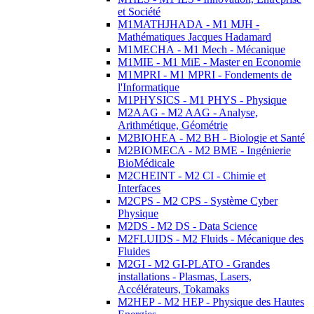
et Société
M1MATHJHADA - M1 MJH -
Mathématiques Jacques Hadamard
M1MECHA - M1 Mech - Mécanique
M1MIE - M1 MiE - Master en Economie
M1MPRI - M1 MPRI - Fondements de
l'Informatique
M1PHYSICS - M1 PHYS - Physique
M2AAG - M2 AAG - Analyse,
Arithmétique, Géométrie
M2BIOHEA - M2 BH - Biologie et Santé
M2BIOMECA - M2 BME - Ingénierie
BioMédicale
M2CHEINT - M2 CI - Chimie et
Interfaces
M2CPS - M2 CPS - Système Cyber
Physique
M2DS - M2 DS - Data Science
M2FLUIDS - M2 Fluids - Mécanique des
Fluides
M2GI - M2 GI-PLATO - Grandes
installations - Plasmas, Lasers,
Accélérateurs, Tokamaks
M2HEP - M2 HEP - Physique des Hautes