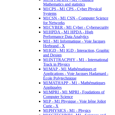
Mathematics and statistics
M1CPS - M1 CPS - Cyber Physical
Systems
M1CSN - M1 CSN - Computer Science
for Networks
M1CYBER - M1 Cyber - Cybersecurity
M1HPDA - M1 HPDA - High
Performance Data Analytics
M1I - M1 Informatique - Voie Jacques
Herbrand - X
M1IGD - M1 IGD - Interaction, Graphic
and Design
M1INTTRACPHY - M1 - International
Track in Physics
M1MAP - M1 Mathématiques et
Applications - Voie Jacques Hadamard -
École Polytechnique
M1MATHAPP - M1 - Mathématiques
Appliquées
M1MPRI - M1 MPRI - Foudations of
Computer Science
M1P - M1 Physique - Voie Irène Joliot
Curie - X
M1PHYSICS - M1 - Physics