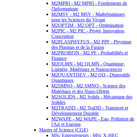
M2MPRI - M2 MPRI - Fondements de
l'Informatique
M2MSV - M2 MSV - Mathématiques
pour les Sciences du Vivant
M2OPTIM - M2 OPT - Optimisation
M2PIC - M2 PIC - Projet, Innovation,
Conception
M2PLASPHYFUS - M2 PPF - Physique
des Plasmas et de la Fusion
M2PROBFIN - M2 PF - Probabilités et
Finance
M2QLMN - M2 QLMN - Quantique,
Lumière, Matériaux et Nanosciences
M2QUANTDEV - M2 QD - Dispositifs
Quantiques
M2SMNO - M2 SMNO - Science des
Matériaux et des Nano-Objets
M2SOLIDS - M2 Solids - Mécanique des
Solides
M2TRADD - M2 TraDD - Transport et
Développement Durable
M2WAPE - M2 WAPE - Eau, Pollution de
l'Air et Energie
Master of Science (CGE)
MSc Entrepreneurs - MSc X-HEC