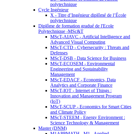
polytechnique
Cycle Ingénieur
X - Titre d’Ingénieur diplômé de l’École
polytechnique
Diplôme de formation gradué de l'Ecole
Polytechnique -MSc&T
MScT-AIAVC - Artificial Intelligence and
Advanced Visual Computing
MScT-CTD - Cybersecurity : Threats and
Defenses
MScT-DSB - Data Science for Business
MScT-ECOSEM - Environmental
Engineering and Sustainability
Management
MScT-EDACF - Economics, Data
Analytics and Corporate Finance
MScT-IOT - Internet of Things :
Innovation and Management Program
(IoT)
MScT-SCUP - Economics for Smart Cities
and Climate Policy
MScT-STEEM - Energy Environment :
Science Technology & Management
Master (DNM)
M1APPMATH - M1 - Applied