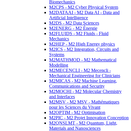
Biomechanics
M2CPS - M2 Cyber Physical System
M2DATAAI - M2 Data AI - Data and
Artificial Intelligence
M2DS - M2 Data Sciences
M2ENERG - M2 Énergie
M2FLUIDS - M2 Fluids - Fluid
Mechanics
M2HEP - M2 High Energy physics
M2ICS - M2 Integration, Circuits and
Systems
M2MATHMOD - M2 Mathematical
Modelling
M2MECENCLI - M2 Mecencli -
Mechanical Engineering for Clinicians
M2MICAS - M2 Machine Learning,
Communications and Security
M2MOCHI - M2 Molecular Chemistry
and Interfaces
M2MSV - M2 MSV - Mathématiques
pour les Sciences du Vivant
M2OPTIM - M2 Optimisation
M2PIC - M2 Projet Innovation Conception
M2QNSLMT - M2 Quantum, Light,
Materials and Nanosciences