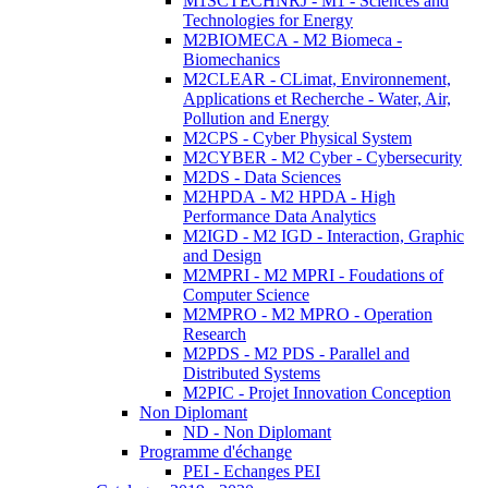
M1SCTECHNRJ - M1 - Sciences and
Technologies for Energy
M2BIOMECA - M2 Biomeca -
Biomechanics
M2CLEAR - CLimat, Environnement,
Applications et Recherche - Water, Air,
Pollution and Energy
M2CPS - Cyber Physical System
M2CYBER - M2 Cyber - Cybersecurity
M2DS - Data Sciences
M2HPDA - M2 HPDA - High
Performance Data Analytics
M2IGD - M2 IGD - Interaction, Graphic
and Design
M2MPRI - M2 MPRI - Foudations of
Computer Science
M2MPRO - M2 MPRO - Operation
Research
M2PDS - M2 PDS - Parallel and
Distributed Systems
M2PIC - Projet Innovation Conception
Non Diplomant
ND - Non Diplomant
Programme d'échange
PEI - Echanges PEI