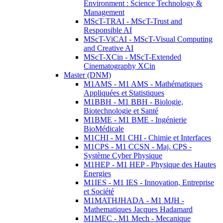
Environment : Science Technology &
Management
MScT-TRAI - MScT-Trust and
Responsible AI
MScT-ViCAI - MScT-Visual Computing
and Creative AI
MScT-XCin - MScT-Extended
Cinematography XCin
Master (DNM)
M1AMS - M1 AMS - Mathématiques
Appliquées et Statistiques
M1BBH - M1 BBH - Biologie,
Biotechnologie et Santé
M1BME - M1 BME - Ingénierie
BioMédicale
M1CHI - M1 CHI - Chimie et Interfaces
M1CPS - M1 CCSN - Maj. CPS -
Système Cyber Physique
M1HEP - M1 HEP - Physique des Hautes
Energies
M1IES - M1 IES - Innovation, Entreprise
et Société
M1MATHJHADA - M1 MJH -
Mathematiques Jacques Hadamard
M1MEC - M1 Mech - Mecanique