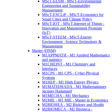
MScT-EESM - MScT-Environmental
Engineering and Sustainability
Management
MScT-ESCLiP - MScT-Economics for
Smart Cities and Climate Policy
MScT-IOT - MScT-Internet of Things :
Innovation and Management Program
(IoT)
MScT-STEEM - MScT-Energy
Environment : Science Technology &
Management
Master (DNM)
M1APPMATH - M1 Applied Mathematics
and statistics
M1CHEINT - M1 Chemistry and
Interfaces
M1CPS - M1 CPS - Cyber Physical
Systems
M1HEP - M1 High Energy Physics
M1MATHJHADA - M1 Mathematiques
Jacques Hadamard
M1MECHA - M1 Mechanics
M1MIE - M1 MIE - Master in Economics
M2BIOHEA - M2 Biology and Health
M2BIOMECA - M2 Biomeca -