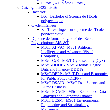
EuroteQ - Diplôme EuroteQ
Catalogue 2025 - 2026
Bachelor
BX - Bachelor of Science de l'Ecole
polytechnique
Cycle Ingénieur
X - Titre d’Ingénieur diplômé de l’École
polytechnique
Diplôme de formation gradué de l'Ecole
Polytechnique -MSc&T
MScT-AI-ViC - MScT-Artificial
Intelligence and Advanced Visual
Computing
MScT-CyS - MScT-Cybersecurity (CyS)
MScT-DDDF - MScT-Double Degree
Data and Finance (DDDF)
MScT-DEPP - MScT-Data and Economics
for Public Policy (DEPP)
MScT-DSAIB - MScT-Data Science and
AI for Business
MScT-EDACF - MScT-Economics, Data
Analytics and Corporate Finance
MScT-EESM - MScT-Environmental
Engineering and Sustainability
Management