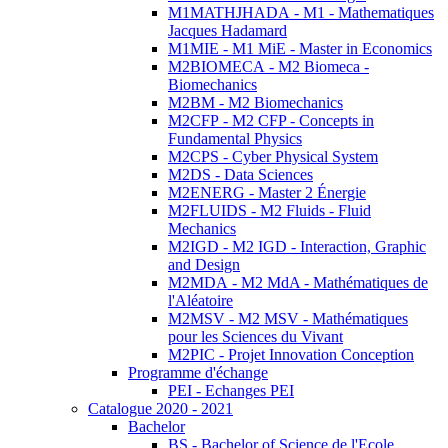
M1MATHJHADA - M1 - Mathematiques
Jacques Hadamard
M1MIE - M1 MiE - Master in Economics
M2BIOMECA - M2 Biomeca -
Biomechanics
M2BM - M2 Biomechanics
M2CFP - M2 CFP - Concepts in
Fundamental Physics
M2CPS - Cyber Physical System
M2DS - Data Sciences
M2ENERG - Master 2 Énergie
M2FLUIDS - M2 Fluids - Fluid
Mechanics
M2IGD - M2 IGD - Interaction, Graphic
and Design
M2MDA - M2 MdA - Mathématiques de
l'Aléatoire
M2MSV - M2 MSV - Mathématiques
pour les Sciences du Vivant
M2PIC - Projet Innovation Conception
Programme d'échange
PEI - Echanges PEI
Catalogue 2020 - 2021
Bachelor
BS - Bachelor of Science de l'Ecole