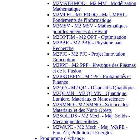
M2MATHMOD - M2 MM - Modélisation
Mathématique
M2MPRI - M2 FODQ - Maj. MPRI -
Fondements de l'Informatique
M2MSV - M2 MSV - Mathématiques
pour les Sciences du Vivant
M2OPTIM - M2 OPT - Optimisation
M2PBR - M2 PBR - Physique par
Recherche
M2PIC - M2 PIC - Projet Innovation
Conception
M2PPF - M2 PPF - Physique des Plasmas
et de la Fusion
M2PROBFIN - M2 PF - Probabilités et
Finance
M2QD - M2 QD - Dispositifs Quantiques
M2QLMN - M2 QLMN - Quantique,
Lumiere, Materiaux et Nanosciences
M2SMNO - M2 SMNO - Science des
Materiaux et des Nano-Objets
M2SOLIDS - M2 Mech - Maj. Solids -
Mecanique des Solides
M2WAPE - M2 Mech - Maj. WAPE -
Eau, Air, Pollution et Energies
Programme d'échange