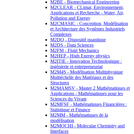
M2BE - Biomechanical Engineering
M2CLEAR - CLimat, Environnement,
Applications et Recherche - Water, Air,
Pollution and Energy
M2CMASIC - Conception, Modélisation
et Architecture des Systèmes Industriels
Complexes
M2DQ - Dispositif quantique
M2DS - Data Sciences
M2FM - Fluid Mechanics
M2HEP - High Energy physics
M2ITIE - Innovation Technologique :
ingénierie et entrepreneuriat
M2M4S - Modélisation Multiphysique
Multiéchelle des Matériaux et des
Structures
M2MAMSV - Master 2 Mathématiques et
Applications - Mathématiques pour les
Sciences du Vivant
M2MFSF - Mathématiques Financières :
Statistique et Finance
M2MM - Mathématiques de la
modélisation
M2MOCHI - Molecular Chemistry and
Interfaces