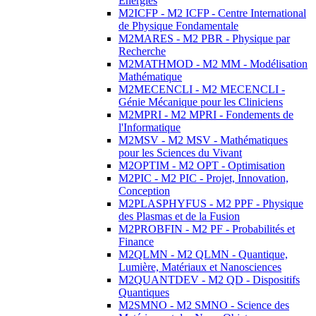
Energies
M2ICFP - M2 ICFP - Centre International
de Physique Fondamentale
M2MARES - M2 PBR - Physique par
Recherche
M2MATHMOD - M2 MM - Modélisation
Mathématique
M2MECENCLI - M2 MECENCLI -
Génie Mécanique pour les Cliniciens
M2MPRI - M2 MPRI - Fondements de
l'Informatique
M2MSV - M2 MSV - Mathématiques
pour les Sciences du Vivant
M2OPTIM - M2 OPT - Optimisation
M2PIC - M2 PIC - Projet, Innovation,
Conception
M2PLASPHYFUS - M2 PPF - Physique
des Plasmas et de la Fusion
M2PROBFIN - M2 PF - Probabilités et
Finance
M2QLMN - M2 QLMN - Quantique,
Lumière, Matériaux et Nanosciences
M2QUANTDEV - M2 QD - Dispositifs
Quantiques
M2SMNO - M2 SMNO - Science des