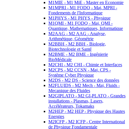
M1MIE - M1 MiE - Master en Economie
M1MPRI - M1 FODQ - Maj. MPRI -
Fondements de l'Informatique
M1PHYS - M1 PHYS - Physique
M1QMI - M1 FODQ - Maj. QMI -
Quantique, Mathematiques, Informatique
M2AAG - M2 AAG - Analyse,
Arithmétique, Géométrie
M2BBH - M2 BBH - Biologie,
Biotechnologie et Santé
M2BME - M2 BME - Ingénierie
BioMédicale
M2CHI - M2 CHI - Chimie et Interfaces
M2CPS - M2 CCSN - Maj. CPS -
Système Cyber Physique
M2DS - M2 DS - Science des données
M2FLUIDS - M2 Mech - Maj. Fluids -
Mecanique des Fluides
M2GIPLATO - M2 GI-PLATO - Grandes
installations - Plasmas, Lasers,
Accélérateurs, Tokamaks
M2HEP - M2 HEP - Physique des Hautes
Energies
M2ICFP - M2 ICFP - Centre International
de Physique Fondamentale