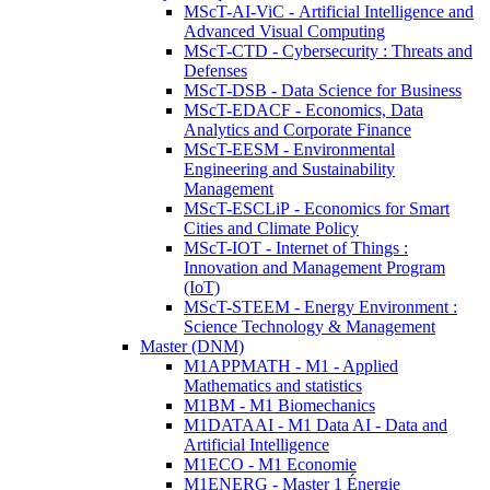
MScT-AI-ViC - Artificial Intelligence and
Advanced Visual Computing
MScT-CTD - Cybersecurity : Threats and
Defenses
MScT-DSB - Data Science for Business
MScT-EDACF - Economics, Data
Analytics and Corporate Finance
MScT-EESM - Environmental
Engineering and Sustainability
Management
MScT-ESCLiP - Economics for Smart
Cities and Climate Policy
MScT-IOT - Internet of Things :
Innovation and Management Program
(IoT)
MScT-STEEM - Energy Environment :
Science Technology & Management
Master (DNM)
M1APPMATH - M1 - Applied
Mathematics and statistics
M1BM - M1 Biomechanics
M1DATAAI - M1 Data AI - Data and
Artificial Intelligence
M1ECO - M1 Economie
M1ENERG - Master 1 Énergie