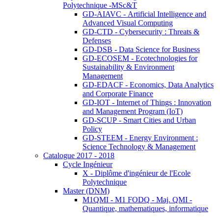
Polytechnique -MSc&T
GD-AIAVC - Artificial Intelligence and
Advanced Visual Computing
GD-CTD - Cybersecurity : Threats &
Defenses
GD-DSB - Data Science for Business
GD-ECOSEM - Ecotechnologies for
Sustainability & Environment
Management
GD-EDACF - Economics, Data Analytics
and Corporate Finance
GD-IOT - Internet of Things : Innovation
and Management Program (IoT)
GD-SCUP - Smart Cities and Urban
Policy
GD-STEEM - Energy Environment :
Science Technology & Management
Catalogue 2017 - 2018
Cycle Ingénieur
X - Diplôme d'ingénieur de l'Ecole
Polytechnique
Master (DNM)
M1QMI - M1 FODQ - Maj. QMI -
Quantique, mathematiques, informatique