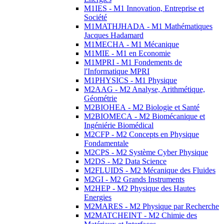
M1IES - M1 Innovation, Entreprise et
Société
M1MATHJHADA - M1 Mathématiques
Jacques Hadamard
M1MECHA - M1 Mécanique
M1MIE - M1 en Economie
M1MPRI - M1 Fondements de
l'Informatique MPRI
M1PHYSICS - M1 Physique
M2AAG - M2 Analyse, Arithmétique,
Géométrie
M2BIOHEA - M2 Biologie et Santé
M2BIOMECA - M2 Biomécanique et
Ingéniérie Biomédical
M2CFP - M2 Concepts en Physique
Fondamentale
M2CPS - M2 Système Cyber Physique
M2DS - M2 Data Science
M2FLUIDS - M2 Mécanique des Fluides
M2GI - M2 Grands Instruments
M2HEP - M2 Physique des Hautes
Energies
M2MARES - M2 Physique par Recherche
M2MATCHEINT - M2 Chimie des