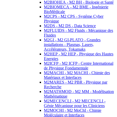
M2BIOHEA - M2 BH - Biologie et Santé
M2BIOMECA - M2 BME - Ingénierie
BioMédicale
M2CPS - M2 CPS - Système Cyber
Physique
M2DS - M2 DS - Data Science
M2FLUIDS - M2 Fluids - Mécanique des
Fluides
M2GI - M2 GI-PLATO - Grandes
installations - Plasmas, Lasers,
Accélérateurs, Tokamaks
M2HEP - M2 HEP - Physique des Hautes
Energies
M2ICFP - M2 ICFP - Centre International
de Physique Fondamentale
M2MACHI - M2 MACHI - Chimie des
Matériaux et Interfaces
M2MARES - M2 PBR - Physique par
Recherche
M2MATHMOD - M2 MM - Modélisation
Mathématique
M2MECENCLI - M2 MECENCLI -
Génie Mécanique pour les Cliniciens
M2MOCHI - M2 MoChI - Chimie
Moléculaire et Interfaces