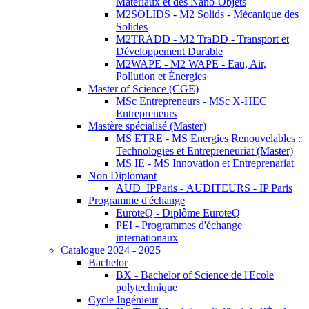
Matériaux et des Nano-Objets
M2SOLIDS - M2 Solids - Mécanique des
Solides
M2TRADD - M2 TraDD - Transport et
Développement Durable
M2WAPE - M2 WAPE - Eau, Air,
Pollution et Énergies
Master of Science (CGE)
MSc Entrepreneurs - MSc X-HEC
Entrepreneurs
Mastère spécialisé (Master)
MS ETRE - MS Energies Renouvelables :
Technologies et Entrepreneuriat (Master)
MS IE - MS Innovation et Entreprenariat
Non Diplomant
AUD_IPParis - AUDITEURS - IP Paris
Programme d'échange
EuroteQ - Diplôme EuroteQ
PEI - Programmes d'échange
internationaux
Catalogue 2024 - 2025
Bachelor
BX - Bachelor of Science de l'Ecole
polytechnique
Cycle Ingénieur