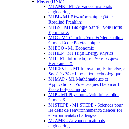
Master (DNM)
M1AME - M1 Advanced materials
engineering
M1BI - M1 Bio-informatique (Voie
Rosalind Franklin)
M1BS - M1 Biologie-Santé - Voie Boris
Ephrussi-X
M1C - M1 Chimie - Voie Fréderic Joliot-
Curie - Ecole Polytechnique
M1ECO - M1 Economie
M1HEP - M1 High Energy Physics
M1I - M1 Informatique - Voie Jacques
Herbrand - X
M1IESVIT - M1 Innovation, Entreprise, et
Société - Voie Innovation technologique
M1MAP - M1 Mathématiques et
Applications - Voie Jacques Hadamard -
École Polytechnique
M1P - M1 Physique - Voie Irène Joliot
Curie - X
M1STEPE - M1 STEPE - Sciences pour
les défis de l'environnement/Sciences for
environmentals challenges
M2AME - Advanced materials
engineering