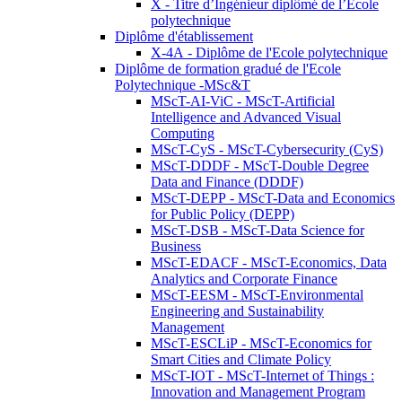
X - Titre d’Ingénieur diplômé de l’École
polytechnique
Diplôme d'établissement
X-4A - Diplôme de l'Ecole polytechnique
Diplôme de formation gradué de l'Ecole
Polytechnique -MSc&T
MScT-AI-ViC - MScT-Artificial
Intelligence and Advanced Visual
Computing
MScT-CyS - MScT-Cybersecurity (CyS)
MScT-DDDF - MScT-Double Degree
Data and Finance (DDDF)
MScT-DEPP - MScT-Data and Economics
for Public Policy (DEPP)
MScT-DSB - MScT-Data Science for
Business
MScT-EDACF - MScT-Economics, Data
Analytics and Corporate Finance
MScT-EESM - MScT-Environmental
Engineering and Sustainability
Management
MScT-ESCLiP - MScT-Economics for
Smart Cities and Climate Policy
MScT-IOT - MScT-Internet of Things :
Innovation and Management Program