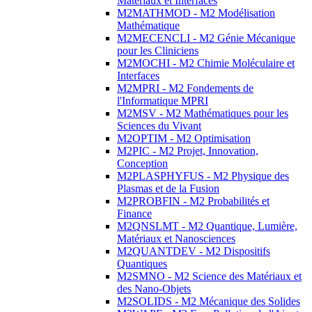
Matériaux et Interfaces
M2MATHMOD - M2 Modélisation
Mathématique
M2MECENCLI - M2 Génie Mécanique
pour les Cliniciens
M2MOCHI - M2 Chimie Moléculaire et
Interfaces
M2MPRI - M2 Fondements de
l'Informatique MPRI
M2MSV - M2 Mathématiques pour les
Sciences du Vivant
M2OPTIM - M2 Optimisation
M2PIC - M2 Projet, Innovation,
Conception
M2PLASPHYFUS - M2 Physique des
Plasmas et de la Fusion
M2PROBFIN - M2 Probabilités et
Finance
M2QNSLMT - M2 Quantique, Lumière,
Matériaux et Nanosciences
M2QUANTDEV - M2 Dispositifs
Quantiques
M2SMNO - M2 Science des Matériaux et
des Nano-Objets
M2SOLIDS - M2 Mécanique des Solides