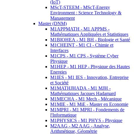
(IoT)
MScT-STEEM - MScT-Energy
Environment : Science Technology &
Management
Master (DNM)
M1APPMATH - M1 APPMS -
Mathématiques Appliquées et Statistiques
M1BIOHEA - M1 BH - Biologie et Santé
M1CHEINT - M1 CI - Chimie et
Interfaces
M1CPS - M1 CPS - Système Cyber
Physique
M1HEP - M1 HEP - Physique des Hautes
Energies
M1IES - M1 IES - Innovation, Entreprise
et Société
M1MATHJHADA - M1 MJH -
Mathématiques Jacques Hadamard
M1MECHA - M1 Mech - Mécanique
M1MIE - M1 MiE - Master en Economie
M1MPRI - M1 MPRI - Fondements de
l'Informatique
M1PHYSICS - M1 PHYS - Physique
M2AAG - M2 AAG - Analyse,
Arithmétique, Géométrie