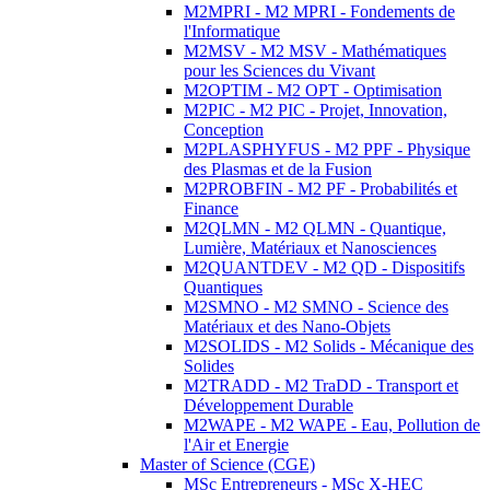
M2MPRI - M2 MPRI - Fondements de
l'Informatique
M2MSV - M2 MSV - Mathématiques
pour les Sciences du Vivant
M2OPTIM - M2 OPT - Optimisation
M2PIC - M2 PIC - Projet, Innovation,
Conception
M2PLASPHYFUS - M2 PPF - Physique
des Plasmas et de la Fusion
M2PROBFIN - M2 PF - Probabilités et
Finance
M2QLMN - M2 QLMN - Quantique,
Lumière, Matériaux et Nanosciences
M2QUANTDEV - M2 QD - Dispositifs
Quantiques
M2SMNO - M2 SMNO - Science des
Matériaux et des Nano-Objets
M2SOLIDS - M2 Solids - Mécanique des
Solides
M2TRADD - M2 TraDD - Transport et
Développement Durable
M2WAPE - M2 WAPE - Eau, Pollution de
l'Air et Energie
Master of Science (CGE)
MSc Entrepreneurs - MSc X-HEC