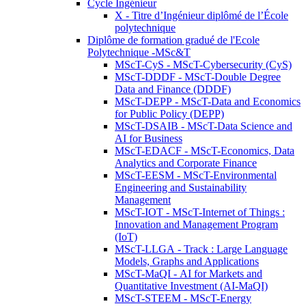
Cycle Ingénieur
X - Titre d’Ingénieur diplômé de l’École
polytechnique
Diplôme de formation gradué de l'Ecole
Polytechnique -MSc&T
MScT-CyS - MScT-Cybersecurity (CyS)
MScT-DDDF - MScT-Double Degree
Data and Finance (DDDF)
MScT-DEPP - MScT-Data and Economics
for Public Policy (DEPP)
MScT-DSAIB - MScT-Data Science and
AI for Business
MScT-EDACF - MScT-Economics, Data
Analytics and Corporate Finance
MScT-EESM - MScT-Environmental
Engineering and Sustainability
Management
MScT-IOT - MScT-Internet of Things :
Innovation and Management Program
(IoT)
MScT-LLGA - Track : Large Language
Models, Graphs and Applications
MScT-MaQI - AI for Markets and
Quantitative Investment (AI-MaQI)
MScT-STEEM - MScT-Energy