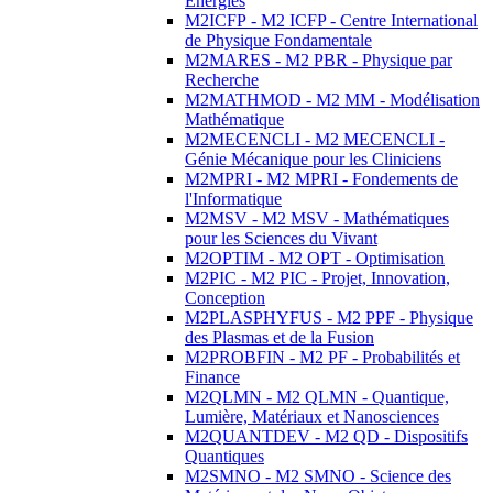
Energies
M2ICFP - M2 ICFP - Centre International
de Physique Fondamentale
M2MARES - M2 PBR - Physique par
Recherche
M2MATHMOD - M2 MM - Modélisation
Mathématique
M2MECENCLI - M2 MECENCLI -
Génie Mécanique pour les Cliniciens
M2MPRI - M2 MPRI - Fondements de
l'Informatique
M2MSV - M2 MSV - Mathématiques
pour les Sciences du Vivant
M2OPTIM - M2 OPT - Optimisation
M2PIC - M2 PIC - Projet, Innovation,
Conception
M2PLASPHYFUS - M2 PPF - Physique
des Plasmas et de la Fusion
M2PROBFIN - M2 PF - Probabilités et
Finance
M2QLMN - M2 QLMN - Quantique,
Lumière, Matériaux et Nanosciences
M2QUANTDEV - M2 QD - Dispositifs
Quantiques
M2SMNO - M2 SMNO - Science des