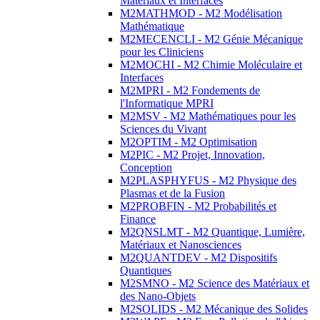
Matériaux et Interfaces
M2MATHMOD - M2 Modélisation
Mathématique
M2MECENCLI - M2 Génie Mécanique
pour les Cliniciens
M2MOCHI - M2 Chimie Moléculaire et
Interfaces
M2MPRI - M2 Fondements de
l'Informatique MPRI
M2MSV - M2 Mathématiques pour les
Sciences du Vivant
M2OPTIM - M2 Optimisation
M2PIC - M2 Projet, Innovation,
Conception
M2PLASPHYFUS - M2 Physique des
Plasmas et de la Fusion
M2PROBFIN - M2 Probabilités et
Finance
M2QNSLMT - M2 Quantique, Lumière,
Matériaux et Nanosciences
M2QUANTDEV - M2 Dispositifs
Quantiques
M2SMNO - M2 Science des Matériaux et
des Nano-Objets
M2SOLIDS - M2 Mécanique des Solides