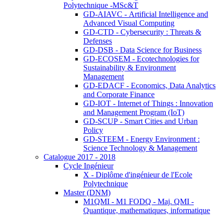
Polytechnique -MSc&T
GD-AIAVC - Artificial Intelligence and
Advanced Visual Computing
GD-CTD - Cybersecurity : Threats &
Defenses
GD-DSB - Data Science for Business
GD-ECOSEM - Ecotechnologies for
Sustainability & Environment
Management
GD-EDACF - Economics, Data Analytics
and Corporate Finance
GD-IOT - Internet of Things : Innovation
and Management Program (IoT)
GD-SCUP - Smart Cities and Urban
Policy
GD-STEEM - Energy Environment :
Science Technology & Management
Catalogue 2017 - 2018
Cycle Ingénieur
X - Diplôme d'ingénieur de l'Ecole
Polytechnique
Master (DNM)
M1QMI - M1 FODQ - Maj. QMI -
Quantique, mathematiques, informatique