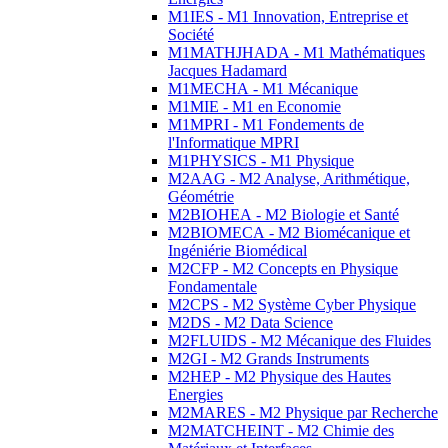
M1IES - M1 Innovation, Entreprise et
Société
M1MATHJHADA - M1 Mathématiques
Jacques Hadamard
M1MECHA - M1 Mécanique
M1MIE - M1 en Economie
M1MPRI - M1 Fondements de
l'Informatique MPRI
M1PHYSICS - M1 Physique
M2AAG - M2 Analyse, Arithmétique,
Géométrie
M2BIOHEA - M2 Biologie et Santé
M2BIOMECA - M2 Biomécanique et
Ingéniérie Biomédical
M2CFP - M2 Concepts en Physique
Fondamentale
M2CPS - M2 Système Cyber Physique
M2DS - M2 Data Science
M2FLUIDS - M2 Mécanique des Fluides
M2GI - M2 Grands Instruments
M2HEP - M2 Physique des Hautes
Energies
M2MARES - M2 Physique par Recherche
M2MATCHEINT - M2 Chimie des