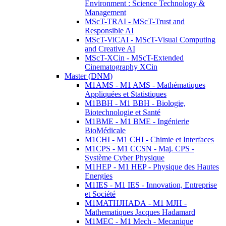
Environment : Science Technology &
Management
MScT-TRAI - MScT-Trust and
Responsible AI
MScT-ViCAI - MScT-Visual Computing
and Creative AI
MScT-XCin - MScT-Extended
Cinematography XCin
Master (DNM)
M1AMS - M1 AMS - Mathématiques
Appliquées et Statistiques
M1BBH - M1 BBH - Biologie,
Biotechnologie et Santé
M1BME - M1 BME - Ingénierie
BioMédicale
M1CHI - M1 CHI - Chimie et Interfaces
M1CPS - M1 CCSN - Maj. CPS -
Système Cyber Physique
M1HEP - M1 HEP - Physique des Hautes
Energies
M1IES - M1 IES - Innovation, Entreprise
et Société
M1MATHJHADA - M1 MJH -
Mathematiques Jacques Hadamard
M1MEC - M1 Mech - Mecanique