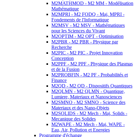
M2MATHMOD - M2 MM - Modélisation
Mathématique
M2MPRI - M2 FODQ - Maj. MPRI -
Fondements de l'Informatique
M2MSV - M2 MSV - Mathématiques
pour les Sciences du Vivant
M2OPTIM - M2 OPT - Optimisation
M2PBR - M2 PBR - Physique par
Recherche
M2PIC - M2 PIC - Projet Innovation
Conception
M2PPF - M2 PPF - Physique des Plasmas
et de la Fusion
M2PROBFIN - M2 PF - Probabilités et
Finance
M2QD - M2 QD - Dispositifs Quantiques
M2QLMN - M2 QLMN - Quantique,
Lumiere, Materiaux et Nanosciences
M2SMNO - M2 SMNO - Science des
Materiaux et des Nano-Objets
M2SOLIDS - M2 Mech - Maj. Solids -
Mecanique des Solides
M2WAPE - M2 Mech - Maj. WAPE -
Eau, Air, Pollution et Energies
Programme d'échange