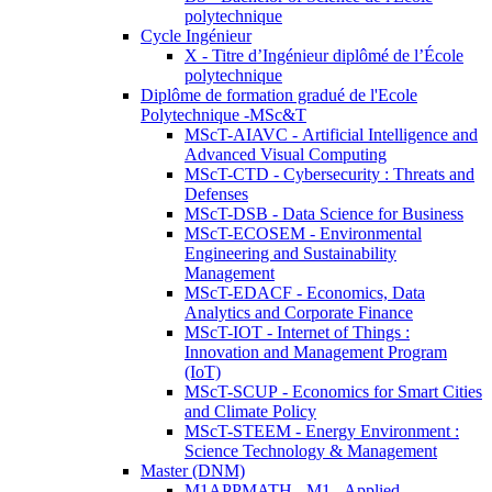
polytechnique
Cycle Ingénieur
X - Titre d’Ingénieur diplômé de l’École
polytechnique
Diplôme de formation gradué de l'Ecole
Polytechnique -MSc&T
MScT-AIAVC - Artificial Intelligence and
Advanced Visual Computing
MScT-CTD - Cybersecurity : Threats and
Defenses
MScT-DSB - Data Science for Business
MScT-ECOSEM - Environmental
Engineering and Sustainability
Management
MScT-EDACF - Economics, Data
Analytics and Corporate Finance
MScT-IOT - Internet of Things :
Innovation and Management Program
(IoT)
MScT-SCUP - Economics for Smart Cities
and Climate Policy
MScT-STEEM - Energy Environment :
Science Technology & Management
Master (DNM)
M1APPMATH - M1 - Applied