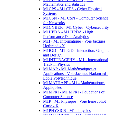
Mathematics and statistics
M1CPS - M1 CPS - Cyber Physical
Systems
M1CSN - M1 CSN - Computer Science
for Networks
M1CYBER - M1 Cyber - Cybersecurity
M1HPDA - M1 HPDA - High
Performance Data Analytics
M1I - M1 Informatique - Voie Jacques
Herbrand - X
M1IGD - M1 IGD - Interaction, Graphic
and Design
M1INTTRACPHY - M1 - International
Track in Physics
M1MAP - M1 Mathématiques et
Applications - Voie Jacques Hadamard -
École Polytechnique
M1MATHAPP - M1 - Mathématiques
Appliquées
M1MPRI - M1 MPRI - Foudations of
Computer Science
M1P - M1 Physique - Voie Irène Joliot
Curie - X
M1PHYSICS - M1 - Physics