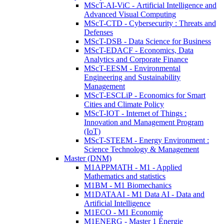
MScT-AI-ViC - Artificial Intelligence and
Advanced Visual Computing
MScT-CTD - Cybersecurity : Threats and
Defenses
MScT-DSB - Data Science for Business
MScT-EDACF - Economics, Data
Analytics and Corporate Finance
MScT-EESM - Environmental
Engineering and Sustainability
Management
MScT-ESCLiP - Economics for Smart
Cities and Climate Policy
MScT-IOT - Internet of Things :
Innovation and Management Program
(IoT)
MScT-STEEM - Energy Environment :
Science Technology & Management
Master (DNM)
M1APPMATH - M1 - Applied
Mathematics and statistics
M1BM - M1 Biomechanics
M1DATAAI - M1 Data AI - Data and
Artificial Intelligence
M1ECO - M1 Economie
M1ENERG - Master 1 Énergie