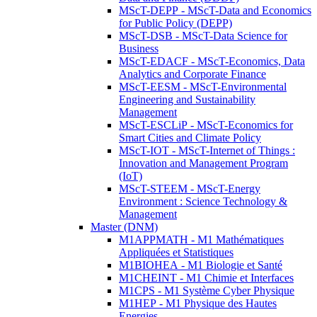
MScT-DEPP - MScT-Data and Economics
for Public Policy (DEPP)
MScT-DSB - MScT-Data Science for
Business
MScT-EDACF - MScT-Economics, Data
Analytics and Corporate Finance
MScT-EESM - MScT-Environmental
Engineering and Sustainability
Management
MScT-ESCLiP - MScT-Economics for
Smart Cities and Climate Policy
MScT-IOT - MScT-Internet of Things :
Innovation and Management Program
(IoT)
MScT-STEEM - MScT-Energy
Environment : Science Technology &
Management
Master (DNM)
M1APPMATH - M1 Mathématiques
Appliquées et Statistiques
M1BIOHEA - M1 Biologie et Santé
M1CHEINT - M1 Chimie et Interfaces
M1CPS - M1 Système Cyber Physique
M1HEP - M1 Physique des Hautes
Energies