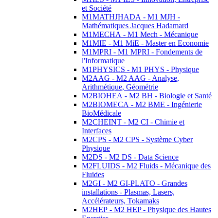
et Société
M1MATHJHADA - M1 MJH -
Mathématiques Jacques Hadamard
M1MECHA - M1 Mech - Mécanique
M1MIE - M1 MiE - Master en Economie
M1MPRI - M1 MPRI - Fondements de
l'Informatique
M1PHYSICS - M1 PHYS - Physique
M2AAG - M2 AAG - Analyse,
Arithmétique, Géométrie
M2BIOHEA - M2 BH - Biologie et Santé
M2BIOMECA - M2 BME - Ingénierie
BioMédicale
M2CHEINT - M2 CI - Chimie et
Interfaces
M2CPS - M2 CPS - Système Cyber
Physique
M2DS - M2 DS - Data Science
M2FLUIDS - M2 Fluids - Mécanique des
Fluides
M2GI - M2 GI-PLATO - Grandes
installations - Plasmas, Lasers,
Accélérateurs, Tokamaks
M2HEP - M2 HEP - Physique des Hautes