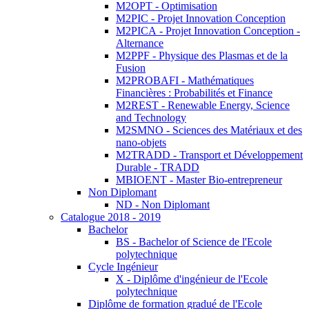
M2OPT - Optimisation
M2PIC - Projet Innovation Conception
M2PICA - Projet Innovation Conception -
Alternance
M2PPF - Physique des Plasmas et de la
Fusion
M2PROBAFI - Mathématiques
Financières : Probabilités et Finance
M2REST - Renewable Energy, Science
and Technology
M2SMNO - Sciences des Matériaux et des
nano-objets
M2TRADD - Transport et Développement
Durable - TRADD
MBIOENT - Master Bio-entrepreneur
Non Diplomant
ND - Non Diplomant
Catalogue 2018 - 2019
Bachelor
BS - Bachelor of Science de l'Ecole
polytechnique
Cycle Ingénieur
X - Diplôme d'ingénieur de l'Ecole
polytechnique
Diplôme de formation gradué de l'Ecole