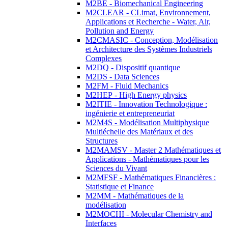
M2BE - Biomechanical Engineering
M2CLEAR - CLimat, Environnement,
Applications et Recherche - Water, Air,
Pollution and Energy
M2CMASIC - Conception, Modélisation
et Architecture des Systèmes Industriels
Complexes
M2DQ - Dispositif quantique
M2DS - Data Sciences
M2FM - Fluid Mechanics
M2HEP - High Energy physics
M2ITIE - Innovation Technologique :
ingénierie et entrepreneuriat
M2M4S - Modélisation Multiphysique
Multiéchelle des Matériaux et des
Structures
M2MAMSV - Master 2 Mathématiques et
Applications - Mathématiques pour les
Sciences du Vivant
M2MFSF - Mathématiques Financières :
Statistique et Finance
M2MM - Mathématiques de la
modélisation
M2MOCHI - Molecular Chemistry and
Interfaces