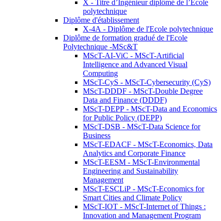
X - Titre d’Ingénieur diplômé de l’École
polytechnique
Diplôme d'établissement
X-4A - Diplôme de l'Ecole polytechnique
Diplôme de formation gradué de l'Ecole
Polytechnique -MSc&T
MScT-AI-ViC - MScT-Artificial
Intelligence and Advanced Visual
Computing
MScT-CyS - MScT-Cybersecurity (CyS)
MScT-DDDF - MScT-Double Degree
Data and Finance (DDDF)
MScT-DEPP - MScT-Data and Economics
for Public Policy (DEPP)
MScT-DSB - MScT-Data Science for
Business
MScT-EDACF - MScT-Economics, Data
Analytics and Corporate Finance
MScT-EESM - MScT-Environmental
Engineering and Sustainability
Management
MScT-ESCLiP - MScT-Economics for
Smart Cities and Climate Policy
MScT-IOT - MScT-Internet of Things :
Innovation and Management Program