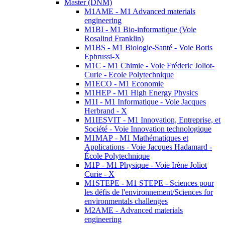
Master (DNM)
M1AME - M1 Advanced materials
engineering
M1BI - M1 Bio-informatique (Voie
Rosalind Franklin)
M1BS - M1 Biologie-Santé - Voie Boris
Ephrussi-X
M1C - M1 Chimie - Voie Fréderic Joliot-
Curie - Ecole Polytechnique
M1ECO - M1 Economie
M1HEP - M1 High Energy Physics
M1I - M1 Informatique - Voie Jacques
Herbrand - X
M1IESVIT - M1 Innovation, Entreprise, et
Société - Voie Innovation technologique
M1MAP - M1 Mathématiques et
Applications - Voie Jacques Hadamard -
École Polytechnique
M1P - M1 Physique - Voie Irène Joliot
Curie - X
M1STEPE - M1 STEPE - Sciences pour
les défis de l'environnement/Sciences for
environmentals challenges
M2AME - Advanced materials
engineering