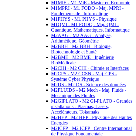
M1MIE - M1 MiE - Master en Economie
M1MPRI - M1 FODQ - Maj. MPRI -
Fondements de l'Informatique
M1PHYS - M1 PHYS - Physique
M1QMI - M1 FODQ - Maj. QMI -
Quantique, Mathematiques, Informatique
M2AAG - M2 AAG - Analyse,
Arithmétique, Géométrie
M2BBH - M2 BBH - Biologie,
Biotechnologie et Santé
M2BME - M2 BME - Ingénierie
BioMédicale
M2CHI - M2 CHI - Chimie et Interfaces
M2CPS - M2 CCSN - Maj. CPS -
Système Cyber Physique
M2DS - M2 DS - Science des données
M2FLUIDS - M2 Mech - Maj. Fluids -
Mecanique des Fluides
M2GIPLATO - M2 GI-PLATO - Grandes
installations - Plasmas, Lasers,
Accélérateurs, Tokamaks
M2HEP - M2 HEP - Physique des Hautes
Energies
M2ICFP - M2 ICFP - Centre International
de Physique Fondamentale