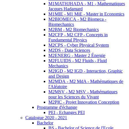
M1MATHJHADA - M1 - Mathematiques
Jacques Hadamard
M1MIE - M1 MiE - Master in Economics
M2BIOMECA - M2 Biomeca -
Biomechanics
M2BM - M2 Biomechanics
M2CFP - M2 CFP - Concepts in
Fundamental Physics
M2CPS - Cyber Physical System
M2DS - Data Sciences
M2ENERG - Master 2 Énergie
M2FLUIDS - M2 Fluids - Fluid
Mechanics
M2IGD - M2 IGD - Interaction, Graphic
and Design
M2MDA - M2 MdA - Mathématiques de
l'Aléatoire
M2MSV - M2 MSV - Mathématiques
pour les Sciences du Vivant
M2PIC - Projet Innovation Conception
Programme d'échange
PEI - Echanges PEI
Catalogue 2020 - 2021
Bachelor
BS - Bachelor of Science de l'Ecole