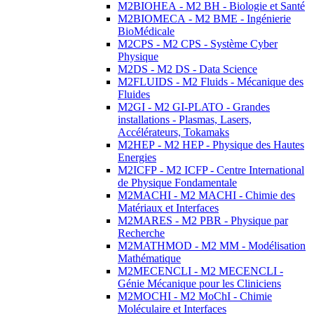
M2BIOHEA - M2 BH - Biologie et Santé
M2BIOMECA - M2 BME - Ingénierie
BioMédicale
M2CPS - M2 CPS - Système Cyber
Physique
M2DS - M2 DS - Data Science
M2FLUIDS - M2 Fluids - Mécanique des
Fluides
M2GI - M2 GI-PLATO - Grandes
installations - Plasmas, Lasers,
Accélérateurs, Tokamaks
M2HEP - M2 HEP - Physique des Hautes
Energies
M2ICFP - M2 ICFP - Centre International
de Physique Fondamentale
M2MACHI - M2 MACHI - Chimie des
Matériaux et Interfaces
M2MARES - M2 PBR - Physique par
Recherche
M2MATHMOD - M2 MM - Modélisation
Mathématique
M2MECENCLI - M2 MECENCLI -
Génie Mécanique pour les Cliniciens
M2MOCHI - M2 MoChI - Chimie
Moléculaire et Interfaces