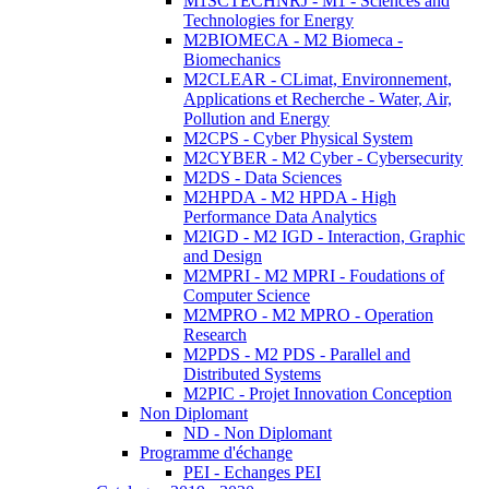
M1SCTECHNRJ - M1 - Sciences and
Technologies for Energy
M2BIOMECA - M2 Biomeca -
Biomechanics
M2CLEAR - CLimat, Environnement,
Applications et Recherche - Water, Air,
Pollution and Energy
M2CPS - Cyber Physical System
M2CYBER - M2 Cyber - Cybersecurity
M2DS - Data Sciences
M2HPDA - M2 HPDA - High
Performance Data Analytics
M2IGD - M2 IGD - Interaction, Graphic
and Design
M2MPRI - M2 MPRI - Foudations of
Computer Science
M2MPRO - M2 MPRO - Operation
Research
M2PDS - M2 PDS - Parallel and
Distributed Systems
M2PIC - Projet Innovation Conception
Non Diplomant
ND - Non Diplomant
Programme d'échange
PEI - Echanges PEI