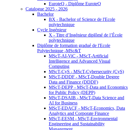
EuroteQ - Diplôme EuroteQ
Catalogue 2025 - 2026
Bachelor
BX - Bachelor of Science de l'Ecole
polytechnique
Cycle Ingénieur
X - Titre d’Ingénieur diplômé de l’École
polytechnique
Diplôme de formation gradué de l'Ecole
Polytechnique -MSc&T
MScT-AI-ViC - MScT-Artificial
Intelligence and Advanced Visual
Computing
MScT-CyS - MScT-Cybersecurity (CyS)
MScT-DDDF - MScT-Double Degree
Data and Finance (DDDF)
MScT-DEPP - MScT-Data and Economics
for Public Policy (DEPP)
MScT-DSAIB - MScT-Data Science and
AI for Business
MScT-EDACF - MScT-Economics, Data
Analytics and Corporate Finance
MScT-EESM - MScT-Environmental
Engineering and Sustainability
Management