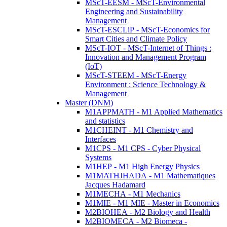
MScT-EESM - MScT-Environmental
Engineering and Sustainability
Management
MScT-ESCLiP - MScT-Economics for
Smart Cities and Climate Policy
MScT-IOT - MScT-Internet of Things :
Innovation and Management Program
(IoT)
MScT-STEEM - MScT-Energy
Environment : Science Technology &
Management
Master (DNM)
M1APPMATH - M1 Applied Mathematics
and statistics
M1CHEINT - M1 Chemistry and
Interfaces
M1CPS - M1 CPS - Cyber Physical
Systems
M1HEP - M1 High Energy Physics
M1MATHJHADA - M1 Mathematiques
Jacques Hadamard
M1MECHA - M1 Mechanics
M1MIE - M1 MIE - Master in Economics
M2BIOHEA - M2 Biology and Health
M2BIOMECA - M2 Biomeca -