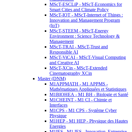
MScT-ESCLiP - MScT-Economics for
Smart Cities and Climate Policy
MScT-IOT - MScT-Internet of Things :
Innovation and Management Program
(IoT)
MScT-STEEM - MScT-Energy
Environment : Science Technology &
Management
MScT-TRAI - MScT-Trust and
Responsible AI
MScT-ViCAI - MScT-Visual Computing
and Creative AI
MScT-XCin - MScT-Extended
Cinematography XCin
Master (DNM)
M1APPMATH - M1 APPMS -
Mathématiques Appliquées et Statistiques
M1BIOHEA - M1 BH - Biologie et Santé
M1CHEINT - M1 CI - Chimie et
Interfaces
M1CPS - M1 CPS - Système Cyber
Physique
M1HEP - M1 HEP - Physique des Hautes
Energies
M1IES - M1 IES - Innovation, Entreprise