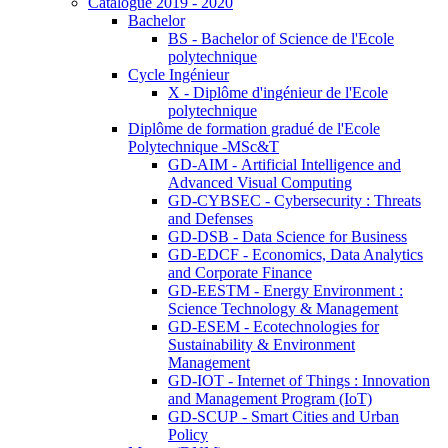
Catalogue 2019 - 2020
Bachelor
BS - Bachelor of Science de l'Ecole
polytechnique
Cycle Ingénieur
X - Diplôme d'ingénieur de l'Ecole
polytechnique
Diplôme de formation gradué de l'Ecole
Polytechnique -MSc&T
GD-AIM - Artificial Intelligence and
Advanced Visual Computing
GD-CYBSEC - Cybersecurity : Threats
and Defenses
GD-DSB - Data Science for Business
GD-EDCF - Economics, Data Analytics
and Corporate Finance
GD-EESTM - Energy Environment :
Science Technology & Management
GD-ESEM - Ecotechnologies for
Sustainability & Environment
Management
GD-IOT - Internet of Things : Innovation
and Management Program (IoT)
GD-SCUP - Smart Cities and Urban
Policy