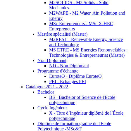
M2SOLIDS - M2 Solids - Solid
Mechanics
M2WAPE - M2 Water, Air, Pollution and
Energy
MSc Entrepreneurs - MSc X-HEC
Entrepreneurs
Mastère spécialisé (Master)
M2REST - Renewable Energy, Science
and Technology
MS ETRE - MS Energies Renouvelables :
Technologies & Entrepreneuriat (Master)
Non Diplomant
ND - Non Diplomant
Programme d'échange
EuroteQ - Diplôme EuroteQ
PEI - Echanges PEI
Catalogue 2021 - 2022
Bachelor
BS - Bachelor of Science de l'Ecole
polytechnique
Cycle Ingénieur
X - Titre d’Ingénieur diplômé de l’École
polytechnique
Diplôme de formation gradué de l'Ecole
Polytechnique -MSc&T