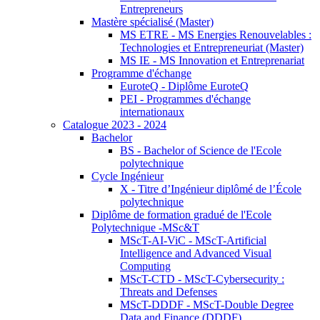
Entrepreneurs
Mastère spécialisé (Master)
MS ETRE - MS Energies Renouvelables :
Technologies et Entrepreneuriat (Master)
MS IE - MS Innovation et Entreprenariat
Programme d'échange
EuroteQ - Diplôme EuroteQ
PEI - Programmes d'échange
internationaux
Catalogue 2023 - 2024
Bachelor
BS - Bachelor of Science de l'Ecole
polytechnique
Cycle Ingénieur
X - Titre d’Ingénieur diplômé de l’École
polytechnique
Diplôme de formation gradué de l'Ecole
Polytechnique -MSc&T
MScT-AI-ViC - MScT-Artificial
Intelligence and Advanced Visual
Computing
MScT-CTD - MScT-Cybersecurity :
Threats and Defenses
MScT-DDDF - MScT-Double Degree
Data and Finance (DDDF)