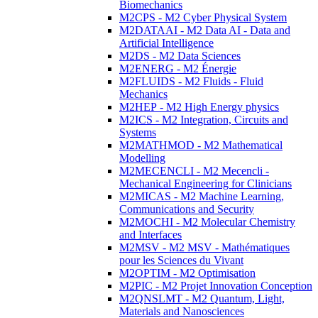
Biomechanics
M2CPS - M2 Cyber Physical System
M2DATAAI - M2 Data AI - Data and
Artificial Intelligence
M2DS - M2 Data Sciences
M2ENERG - M2 Énergie
M2FLUIDS - M2 Fluids - Fluid
Mechanics
M2HEP - M2 High Energy physics
M2ICS - M2 Integration, Circuits and
Systems
M2MATHMOD - M2 Mathematical
Modelling
M2MECENCLI - M2 Mecencli -
Mechanical Engineering for Clinicians
M2MICAS - M2 Machine Learning,
Communications and Security
M2MOCHI - M2 Molecular Chemistry
and Interfaces
M2MSV - M2 MSV - Mathématiques
pour les Sciences du Vivant
M2OPTIM - M2 Optimisation
M2PIC - M2 Projet Innovation Conception
M2QNSLMT - M2 Quantum, Light,
Materials and Nanosciences