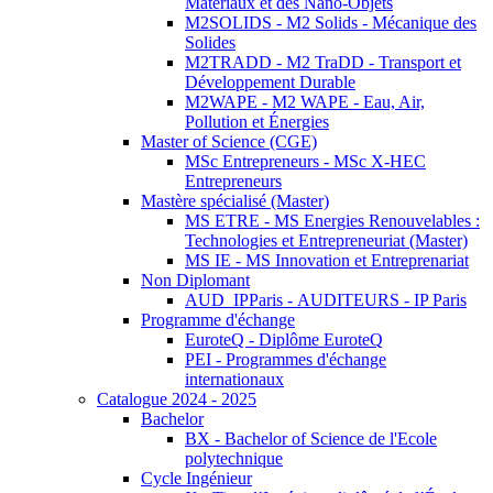
Matériaux et des Nano-Objets
M2SOLIDS - M2 Solids - Mécanique des
Solides
M2TRADD - M2 TraDD - Transport et
Développement Durable
M2WAPE - M2 WAPE - Eau, Air,
Pollution et Énergies
Master of Science (CGE)
MSc Entrepreneurs - MSc X-HEC
Entrepreneurs
Mastère spécialisé (Master)
MS ETRE - MS Energies Renouvelables :
Technologies et Entrepreneuriat (Master)
MS IE - MS Innovation et Entreprenariat
Non Diplomant
AUD_IPParis - AUDITEURS - IP Paris
Programme d'échange
EuroteQ - Diplôme EuroteQ
PEI - Programmes d'échange
internationaux
Catalogue 2024 - 2025
Bachelor
BX - Bachelor of Science de l'Ecole
polytechnique
Cycle Ingénieur