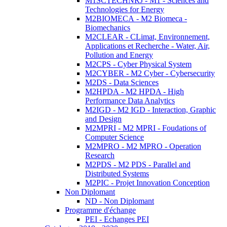
M1SCTECHNRJ - M1 - Sciences and
Technologies for Energy
M2BIOMECA - M2 Biomeca -
Biomechanics
M2CLEAR - CLimat, Environnement,
Applications et Recherche - Water, Air,
Pollution and Energy
M2CPS - Cyber Physical System
M2CYBER - M2 Cyber - Cybersecurity
M2DS - Data Sciences
M2HPDA - M2 HPDA - High
Performance Data Analytics
M2IGD - M2 IGD - Interaction, Graphic
and Design
M2MPRI - M2 MPRI - Foudations of
Computer Science
M2MPRO - M2 MPRO - Operation
Research
M2PDS - M2 PDS - Parallel and
Distributed Systems
M2PIC - Projet Innovation Conception
Non Diplomant
ND - Non Diplomant
Programme d'échange
PEI - Echanges PEI