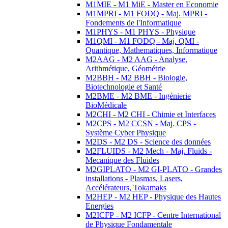
M1MIE - M1 MiE - Master en Economie
M1MPRI - M1 FODQ - Maj. MPRI -
Fondements de l'Informatique
M1PHYS - M1 PHYS - Physique
M1QMI - M1 FODQ - Maj. QMI -
Quantique, Mathematiques, Informatique
M2AAG - M2 AAG - Analyse,
Arithmétique, Géométrie
M2BBH - M2 BBH - Biologie,
Biotechnologie et Santé
M2BME - M2 BME - Ingénierie
BioMédicale
M2CHI - M2 CHI - Chimie et Interfaces
M2CPS - M2 CCSN - Maj. CPS -
Système Cyber Physique
M2DS - M2 DS - Science des données
M2FLUIDS - M2 Mech - Maj. Fluids -
Mecanique des Fluides
M2GIPLATO - M2 GI-PLATO - Grandes
installations - Plasmas, Lasers,
Accélérateurs, Tokamaks
M2HEP - M2 HEP - Physique des Hautes
Energies
M2ICFP - M2 ICFP - Centre International
de Physique Fondamentale