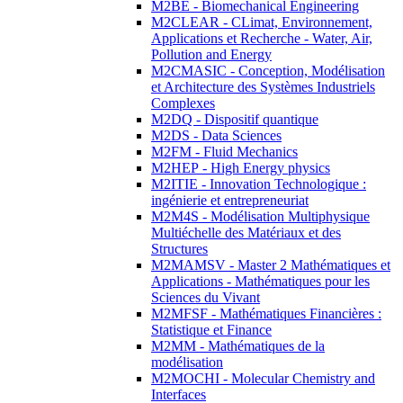
M2BE - Biomechanical Engineering
M2CLEAR - CLimat, Environnement,
Applications et Recherche - Water, Air,
Pollution and Energy
M2CMASIC - Conception, Modélisation
et Architecture des Systèmes Industriels
Complexes
M2DQ - Dispositif quantique
M2DS - Data Sciences
M2FM - Fluid Mechanics
M2HEP - High Energy physics
M2ITIE - Innovation Technologique :
ingénierie et entrepreneuriat
M2M4S - Modélisation Multiphysique
Multiéchelle des Matériaux et des
Structures
M2MAMSV - Master 2 Mathématiques et
Applications - Mathématiques pour les
Sciences du Vivant
M2MFSF - Mathématiques Financières :
Statistique et Finance
M2MM - Mathématiques de la
modélisation
M2MOCHI - Molecular Chemistry and
Interfaces