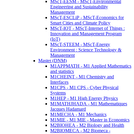
MScT-EESM - MScT-Environmental
Engineering and Sustainability
Management
MScT-ESCLiP - MScT-Economics for
Smart Cities and Climate Policy
MScT-IOT - MScT-Internet of Things :
Innovation and Management Program
(IoT)
MScT-STEEM - MScT-Energy
Environment : Science Technology &
Management
Master (DNM)
M1APPMATH - M1 Applied Mathematics
and statistics
M1CHEINT - M1 Chemistry and
Interfaces
M1CPS - M1 CPS - Cyber Physical
Systems
M1HEP - M1 High Energy Physics
M1MATHJHADA - M1 Mathematiques
Jacques Hadamard
M1MECHA - M1 Mechanics
M1MIE - M1 MIE - Master in Economics
M2BIOHEA - M2 Biology and Health
M2BIOMECA - M2 Biomeca -