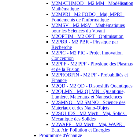
M2MATHMOD - M2 MM - Modélisation
Mathématique
M2MPRI - M2 FODQ - Maj. MPRI -
Fondements de l'Informatique
M2MSV - M2 MSV - Mathématiques
pour les Sciences du Vivant
M2OPTIM - M2 OPT - Optimisation
M2PBR - M2 PBR - Physique par
Recherche
M2PIC - M2 PIC - Projet Innovation
Conception
M2PPF - M2 PPF - Physique des Plasmas
et de la Fusion
M2PROBFIN - M2 PF - Probabilités et
Finance
M2QD - M2 QD - Dispositifs Quantiques
M2QLMN - M2 QLMN - Quantique,
Lumiere, Materiaux et Nanosciences
M2SMNO - M2 SMNO - Science des
Materiaux et des Nano-Objets
M2SOLIDS - M2 Mech - Maj. Solids -
Mecanique des Solides
M2WAPE - M2 Mech - Maj. WAPE -
Eau, Air, Pollution et Energies
Programme d'échange