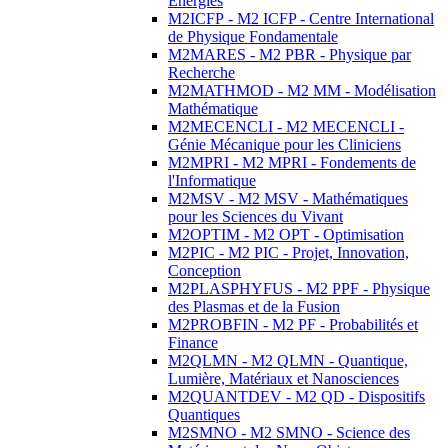
Energies
M2ICFP - M2 ICFP - Centre International
de Physique Fondamentale
M2MARES - M2 PBR - Physique par
Recherche
M2MATHMOD - M2 MM - Modélisation
Mathématique
M2MECENCLI - M2 MECENCLI -
Génie Mécanique pour les Cliniciens
M2MPRI - M2 MPRI - Fondements de
l'Informatique
M2MSV - M2 MSV - Mathématiques
pour les Sciences du Vivant
M2OPTIM - M2 OPT - Optimisation
M2PIC - M2 PIC - Projet, Innovation,
Conception
M2PLASPHYFUS - M2 PPF - Physique
des Plasmas et de la Fusion
M2PROBFIN - M2 PF - Probabilités et
Finance
M2QLMN - M2 QLMN - Quantique,
Lumière, Matériaux et Nanosciences
M2QUANTDEV - M2 QD - Dispositifs
Quantiques
M2SMNO - M2 SMNO - Science des