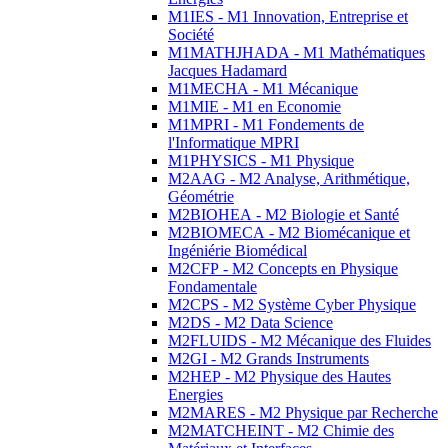
M1IES - M1 Innovation, Entreprise et
Société
M1MATHJHADA - M1 Mathématiques
Jacques Hadamard
M1MECHA - M1 Mécanique
M1MIE - M1 en Economie
M1MPRI - M1 Fondements de
l'Informatique MPRI
M1PHYSICS - M1 Physique
M2AAG - M2 Analyse, Arithmétique,
Géométrie
M2BIOHEA - M2 Biologie et Santé
M2BIOMECA - M2 Biomécanique et
Ingéniérie Biomédical
M2CFP - M2 Concepts en Physique
Fondamentale
M2CPS - M2 Système Cyber Physique
M2DS - M2 Data Science
M2FLUIDS - M2 Mécanique des Fluides
M2GI - M2 Grands Instruments
M2HEP - M2 Physique des Hautes
Energies
M2MARES - M2 Physique par Recherche
M2MATCHEINT - M2 Chimie des