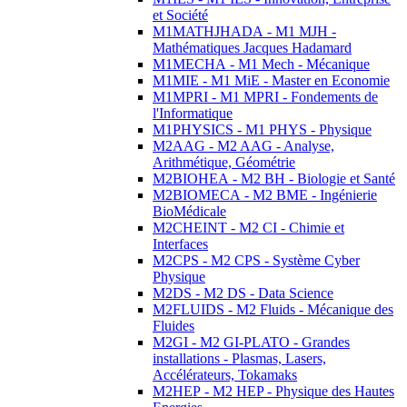
et Société
M1MATHJHADA - M1 MJH -
Mathématiques Jacques Hadamard
M1MECHA - M1 Mech - Mécanique
M1MIE - M1 MiE - Master en Economie
M1MPRI - M1 MPRI - Fondements de
l'Informatique
M1PHYSICS - M1 PHYS - Physique
M2AAG - M2 AAG - Analyse,
Arithmétique, Géométrie
M2BIOHEA - M2 BH - Biologie et Santé
M2BIOMECA - M2 BME - Ingénierie
BioMédicale
M2CHEINT - M2 CI - Chimie et
Interfaces
M2CPS - M2 CPS - Système Cyber
Physique
M2DS - M2 DS - Data Science
M2FLUIDS - M2 Fluids - Mécanique des
Fluides
M2GI - M2 GI-PLATO - Grandes
installations - Plasmas, Lasers,
Accélérateurs, Tokamaks
M2HEP - M2 HEP - Physique des Hautes