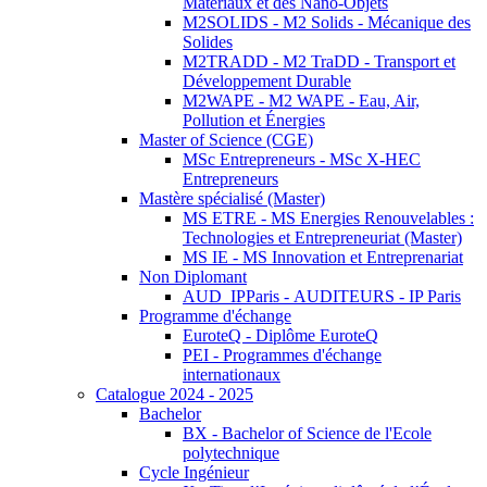
Matériaux et des Nano-Objets
M2SOLIDS - M2 Solids - Mécanique des
Solides
M2TRADD - M2 TraDD - Transport et
Développement Durable
M2WAPE - M2 WAPE - Eau, Air,
Pollution et Énergies
Master of Science (CGE)
MSc Entrepreneurs - MSc X-HEC
Entrepreneurs
Mastère spécialisé (Master)
MS ETRE - MS Energies Renouvelables :
Technologies et Entrepreneuriat (Master)
MS IE - MS Innovation et Entreprenariat
Non Diplomant
AUD_IPParis - AUDITEURS - IP Paris
Programme d'échange
EuroteQ - Diplôme EuroteQ
PEI - Programmes d'échange
internationaux
Catalogue 2024 - 2025
Bachelor
BX - Bachelor of Science de l'Ecole
polytechnique
Cycle Ingénieur