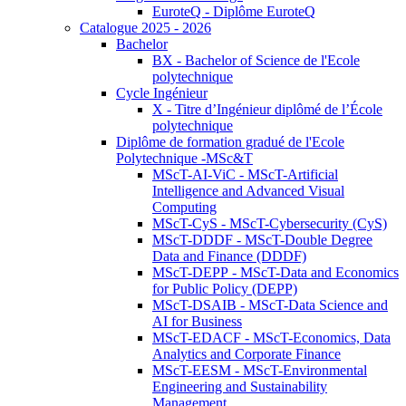
EuroteQ - Diplôme EuroteQ
Catalogue 2025 - 2026
Bachelor
BX - Bachelor of Science de l'Ecole
polytechnique
Cycle Ingénieur
X - Titre d’Ingénieur diplômé de l’École
polytechnique
Diplôme de formation gradué de l'Ecole
Polytechnique -MSc&T
MScT-AI-ViC - MScT-Artificial
Intelligence and Advanced Visual
Computing
MScT-CyS - MScT-Cybersecurity (CyS)
MScT-DDDF - MScT-Double Degree
Data and Finance (DDDF)
MScT-DEPP - MScT-Data and Economics
for Public Policy (DEPP)
MScT-DSAIB - MScT-Data Science and
AI for Business
MScT-EDACF - MScT-Economics, Data
Analytics and Corporate Finance
MScT-EESM - MScT-Environmental
Engineering and Sustainability
Management