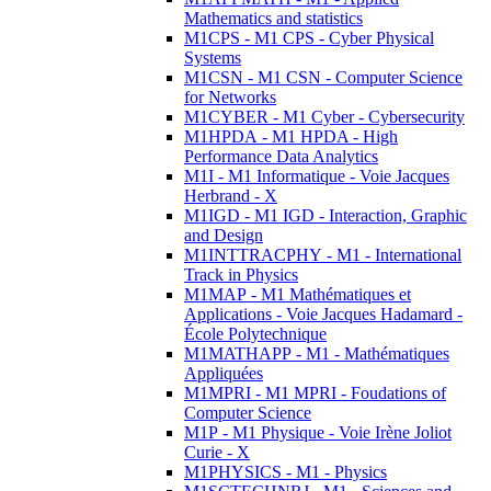
Mathematics and statistics
M1CPS - M1 CPS - Cyber Physical
Systems
M1CSN - M1 CSN - Computer Science
for Networks
M1CYBER - M1 Cyber - Cybersecurity
M1HPDA - M1 HPDA - High
Performance Data Analytics
M1I - M1 Informatique - Voie Jacques
Herbrand - X
M1IGD - M1 IGD - Interaction, Graphic
and Design
M1INTTRACPHY - M1 - International
Track in Physics
M1MAP - M1 Mathématiques et
Applications - Voie Jacques Hadamard -
École Polytechnique
M1MATHAPP - M1 - Mathématiques
Appliquées
M1MPRI - M1 MPRI - Foudations of
Computer Science
M1P - M1 Physique - Voie Irène Joliot
Curie - X
M1PHYSICS - M1 - Physics