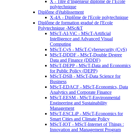
X - Titre d’Ingénieur diplômé de l’École
polytechnique
Diplôme d'établissement
X-4A - Diplôme de l'Ecole polytechnique
Diplôme de formation gradué de l'Ecole
Polytechnique -MSc&T
MScT-AI-ViC - MScT-Artificial
Intelligence and Advanced Visual
Computing
MScT-CyS - MScT-Cybersecurity (CyS)
MScT-DDDF - MScT-Double Degree
Data and Finance (DDDF)
MScT-DEPP - MScT-Data and Economics
for Public Policy (DEPP)
MScT-DSB - MScT-Data Science for
Business
MScT-EDACF - MScT-Economics, Data
Analytics and Corporate Finance
MScT-EESM - MScT-Environmental
Engineering and Sustainability
Management
MScT-ESCLiP - MScT-Economics for
Smart Cities and Climate Policy
MScT-IOT - MScT-Internet of Things :
Innovation and Management Program