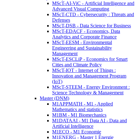
MScT-AI-ViC - Artificial Intelligence and
Advanced Visual Computing
MScT-CTD - Cybersecurity : Threats and
Defenses
MScT-DSB - Data Science for Business
MScT-EDACF - Economics, Data
Analytics and Corporate Finance
MScT-EESM - Environmental
Engineering and Sustainability
Management
MScT-ESCLiP - Economics for Smart
Cities and Climate Policy
MScT-IOT - Internet of Things :
Innovation and Management Program
(IoT)
MScT-STEEM - Energy Environment :
Science Technology & Management
Master (DNM)
M1APPMATH - M1 - Applied
Mathematics and statistics
M1BM - M1 Biomechanics
M1DATAAI - M1 Data AI - Data and
Artificial Intelligence
M1ECO - M1 Economie
M1ENERG - Master 1 Énergie