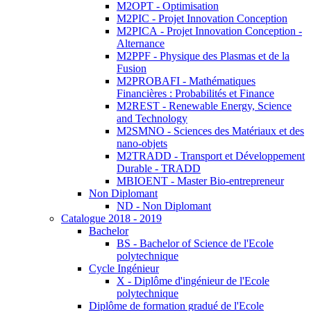
M2OPT - Optimisation
M2PIC - Projet Innovation Conception
M2PICA - Projet Innovation Conception -
Alternance
M2PPF - Physique des Plasmas et de la
Fusion
M2PROBAFI - Mathématiques
Financières : Probabilités et Finance
M2REST - Renewable Energy, Science
and Technology
M2SMNO - Sciences des Matériaux et des
nano-objets
M2TRADD - Transport et Développement
Durable - TRADD
MBIOENT - Master Bio-entrepreneur
Non Diplomant
ND - Non Diplomant
Catalogue 2018 - 2019
Bachelor
BS - Bachelor of Science de l'Ecole
polytechnique
Cycle Ingénieur
X - Diplôme d'ingénieur de l'Ecole
polytechnique
Diplôme de formation gradué de l'Ecole