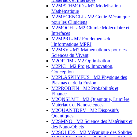
Matériaux et Interfaces
M2MATHMOD - M2 Modélisation
Mathématique
M2MECENCLI - M2 Génie Mécanique
pour les Cliniciens
M2MOCHI - M2 Chimie Moléculaire et
Interfaces
M2MPRI - M2 Fondements de
l'Informatique MPRI
M2MSV - M2 Mathématiques pour les
Sciences du Vivant
M2OPTIM - M2 Optimisation
M2PIC - M2 Projet, Innovation,
Conception
M2PLASPHYFUS - M2 Physique des
Plasmas et de la Fusion
M2PROBFIN - M2 Probabilités et
Finance
M2QNSLMT - M2 Quantique, Lumière,
Matériaux et Nanosciences
M2QUANTDEV - M2 Dispositifs
Quantiques
M2SMNO - M2 Science des Matériaux et
des Nano-Objets
M2SOLIDS - M2 Mécanique des Solides