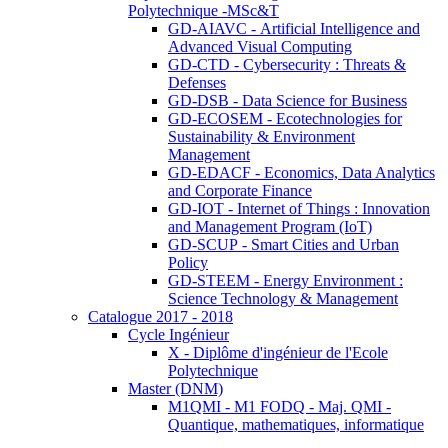
Polytechnique -MSc&T
GD-AIAVC - Artificial Intelligence and
Advanced Visual Computing
GD-CTD - Cybersecurity : Threats &
Defenses
GD-DSB - Data Science for Business
GD-ECOSEM - Ecotechnologies for
Sustainability & Environment
Management
GD-EDACF - Economics, Data Analytics
and Corporate Finance
GD-IOT - Internet of Things : Innovation
and Management Program (IoT)
GD-SCUP - Smart Cities and Urban
Policy
GD-STEEM - Energy Environment :
Science Technology & Management
Catalogue 2017 - 2018
Cycle Ingénieur
X - Diplôme d'ingénieur de l'Ecole
Polytechnique
Master (DNM)
M1QMI - M1 FODQ - Maj. QMI -
Quantique, mathematiques, informatique