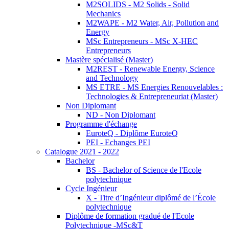
M2SOLIDS - M2 Solids - Solid
Mechanics
M2WAPE - M2 Water, Air, Pollution and
Energy
MSc Entrepreneurs - MSc X-HEC
Entrepreneurs
Mastère spécialisé (Master)
M2REST - Renewable Energy, Science
and Technology
MS ETRE - MS Energies Renouvelables :
Technologies & Entrepreneuriat (Master)
Non Diplomant
ND - Non Diplomant
Programme d'échange
EuroteQ - Diplôme EuroteQ
PEI - Echanges PEI
Catalogue 2021 - 2022
Bachelor
BS - Bachelor of Science de l'Ecole
polytechnique
Cycle Ingénieur
X - Titre d’Ingénieur diplômé de l’École
polytechnique
Diplôme de formation gradué de l'Ecole
Polytechnique -MSc&T