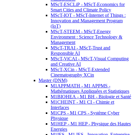
MScT-ESCLiP - MScT-Economics for
Smart Cities and Climate Policy
MScT-IOT - MScT-Internet of Things :
Innovation and Management Program
(IoT)
MScT-STEEM - MScT-Energy
Environment : Science Technology &
Management
MScT-TRAI - MScT-Trust and
Responsible AI
MScT-ViCAI - MScT-Visual Computing
and Creative AI
MScT-XCin - MScT-Extended
Cinematography XCin
Master (DNM)
M1APPMATH - M1 APPMS -
Mathématiques Appliquées et Statistiques
M1BIOHEA - M1 BH - Biologie et Santé
M1CHEINT - M1 CI - Chimie et
Interfaces
M1CPS - M1 CPS - Système Cyber
Physique
M1HEP - M1 HEP - Physique des Hautes
Energies
M1IES - M1 IES - Innovation, Entreprise