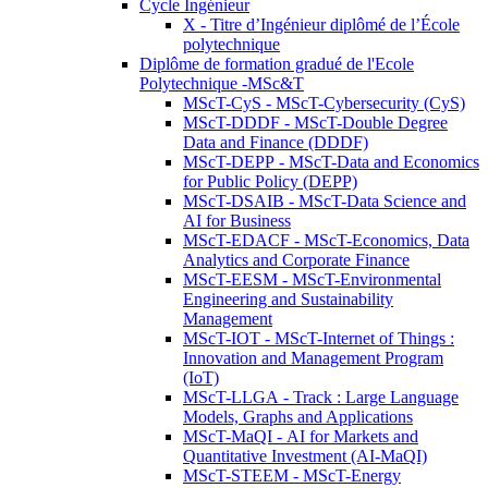
Cycle Ingénieur
X - Titre d’Ingénieur diplômé de l’École
polytechnique
Diplôme de formation gradué de l'Ecole
Polytechnique -MSc&T
MScT-CyS - MScT-Cybersecurity (CyS)
MScT-DDDF - MScT-Double Degree
Data and Finance (DDDF)
MScT-DEPP - MScT-Data and Economics
for Public Policy (DEPP)
MScT-DSAIB - MScT-Data Science and
AI for Business
MScT-EDACF - MScT-Economics, Data
Analytics and Corporate Finance
MScT-EESM - MScT-Environmental
Engineering and Sustainability
Management
MScT-IOT - MScT-Internet of Things :
Innovation and Management Program
(IoT)
MScT-LLGA - Track : Large Language
Models, Graphs and Applications
MScT-MaQI - AI for Markets and
Quantitative Investment (AI-MaQI)
MScT-STEEM - MScT-Energy