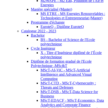
M2WAPE - M2 Eau, Pollution de l'Air et
Energies
Mastère spécialisé (Master)
MS ETRE - MS Energies Renouvelables :
Technologies et Entrepreneuriat (Master)
Programme d'échange
EuroteQ - Diplôme EuroteQ
Catalogue 2022 - 2023
Bachelor
BS - Bachelor of Science de l'Ecole
polytechnique
Cycle Ingénieur
X - Titre d’Ingénieur diplômé de l’École
polytechnique
Diplôme de formation gradué de l'Ecole
Polytechnique -MSc&T
MScT-AI-ViC - MScT-Artificial
Intelligence and Advanced Visual
Computing
MScT-CTD - MScT-Cybersecurity :
Threats and Defenses
MScT-DSB - MScT-Data Science for
Business
MScT-EDACF - MScT-Economics, Data
Analytics and Corporate Finance