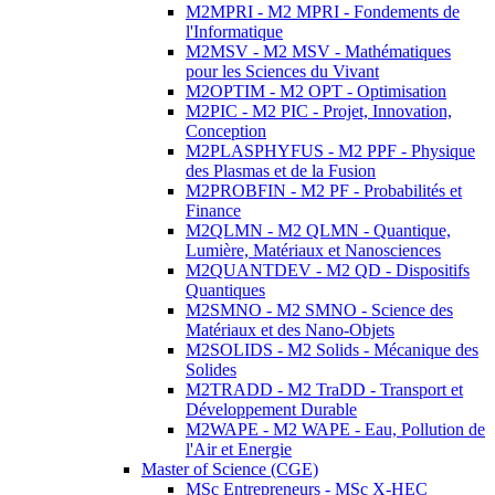
M2MPRI - M2 MPRI - Fondements de
l'Informatique
M2MSV - M2 MSV - Mathématiques
pour les Sciences du Vivant
M2OPTIM - M2 OPT - Optimisation
M2PIC - M2 PIC - Projet, Innovation,
Conception
M2PLASPHYFUS - M2 PPF - Physique
des Plasmas et de la Fusion
M2PROBFIN - M2 PF - Probabilités et
Finance
M2QLMN - M2 QLMN - Quantique,
Lumière, Matériaux et Nanosciences
M2QUANTDEV - M2 QD - Dispositifs
Quantiques
M2SMNO - M2 SMNO - Science des
Matériaux et des Nano-Objets
M2SOLIDS - M2 Solids - Mécanique des
Solides
M2TRADD - M2 TraDD - Transport et
Développement Durable
M2WAPE - M2 WAPE - Eau, Pollution de
l'Air et Energie
Master of Science (CGE)
MSc Entrepreneurs - MSc X-HEC