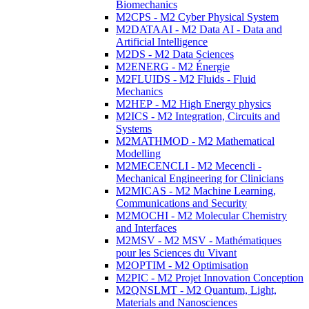
Biomechanics
M2CPS - M2 Cyber Physical System
M2DATAAI - M2 Data AI - Data and
Artificial Intelligence
M2DS - M2 Data Sciences
M2ENERG - M2 Énergie
M2FLUIDS - M2 Fluids - Fluid
Mechanics
M2HEP - M2 High Energy physics
M2ICS - M2 Integration, Circuits and
Systems
M2MATHMOD - M2 Mathematical
Modelling
M2MECENCLI - M2 Mecencli -
Mechanical Engineering for Clinicians
M2MICAS - M2 Machine Learning,
Communications and Security
M2MOCHI - M2 Molecular Chemistry
and Interfaces
M2MSV - M2 MSV - Mathématiques
pour les Sciences du Vivant
M2OPTIM - M2 Optimisation
M2PIC - M2 Projet Innovation Conception
M2QNSLMT - M2 Quantum, Light,
Materials and Nanosciences