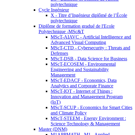
polytechnique
Cycle Ingénieur
X - Titre d’Ingénieur diplômé de l’École
polytechnique
Diplôme de formation gradué de l'Ecole
Polytechnique -MSc&T
MScT-AIAVC - Artificial Intelligence and
Advanced Visual Computing
MScT-CTD - Cybersecurity : Threats and
Defenses
MScT-DSB - Data Science for Business
MScT-ECOSEM - Environmental
Engineering and Sustainability
Management
MScT-EDACF - Economics, Data
Analytics and Corporate Finance
MScT-IOT - Internet of Things :
Innovation and Management Program
(IoT)
MScT-SCUP - Economics for Smart Cities
and Climate Policy
MScT-STEEM - Energy Environment :
Science Technology & Management
Master (DNM)
M1APPMATH - M1 - Applied