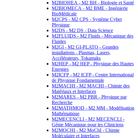
M2BIOHEA - M2 BH - Biologie et Santé
M2BIOMECA - M2 BME - Ingénierie
BioMédicale
M2CPS - M2 CPS - Système Cyber
Physique
M2DS - M2 DS - Data Science
M2FLUIDS - M2 Fluids - Mécanique des
Fluides
M2GI - M2 GI-PLATO - Grandes
installations - Plasmas, Lasers,
Accélérateurs, Tokamaks
M2HEP - M2 HEP - Physique des Hautes
Energies
M2ICFP - M2 ICFP - Centre International
de Physique Fondamentale
M2MACHI - M2 MACHI - Chimie des
Matériaux et Interfaces
M2MARES - M2 PBR - Physique par
Recherche
M2MATHMOD - M2 MM - Modélisation
Mathématique
M2MECENCLI - M2 MECENCLI -
Génie Mécanique pour les Cliniciens
M2MOCHI - M2 MoChI - Chimie
Moléculaire et Interfaces