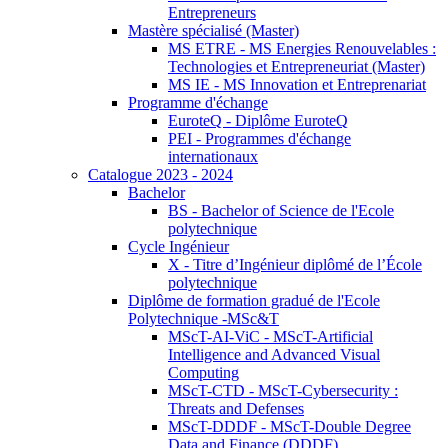
Entrepreneurs
Mastère spécialisé (Master)
MS ETRE - MS Energies Renouvelables :
Technologies et Entrepreneuriat (Master)
MS IE - MS Innovation et Entreprenariat
Programme d'échange
EuroteQ - Diplôme EuroteQ
PEI - Programmes d'échange
internationaux
Catalogue 2023 - 2024
Bachelor
BS - Bachelor of Science de l'Ecole
polytechnique
Cycle Ingénieur
X - Titre d’Ingénieur diplômé de l’École
polytechnique
Diplôme de formation gradué de l'Ecole
Polytechnique -MSc&T
MScT-AI-ViC - MScT-Artificial
Intelligence and Advanced Visual
Computing
MScT-CTD - MScT-Cybersecurity :
Threats and Defenses
MScT-DDDF - MScT-Double Degree
Data and Finance (DDDF)