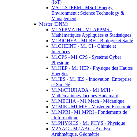
(IoT)
MScT-STEEM - MScT-Energy
Environment : Science Technology &
Management
Master (DNM)
M1APPMATH - M1 APPMS -
Mathématiques Appliquées et Statistiques
M1BIOHEA - M1 BH - Biologie et Santé
M1CHEINT - M1 CI - Chimie et
Interfaces
M1CPS - M1 CPS - Système Cyber
Physique
M1HEP - M1 HEP - Physique des Hautes
Energies
M1IES - M1 IES - Innovation, Entreprise
et Société
M1MATHJHADA - M1 MJH -
Mathématiques Jacques Hadamard
M1MECHA - M1 Mech - Mécanique
M1MIE - M1 MiE - Master en Economie
M1MPRI - M1 MPRI - Fondements de
l'Informatique
M1PHYSICS - M1 PHYS - Physique
M2AAG - M2 AAG - Analyse,
Arithmétique, Géométrie