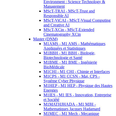
Environment : Science Technology &
Management
MScT-TRAI - MScT-Trust and
Responsible AI
MScT-ViCAI - MScT-Visual Computing
and Creative AI
MScT-XCin - MScT-Extended
Cinematography XCin
Master (DNM)
M1AMS - M1 AMS - Mathématiques
Appliquées et Statistiques
M1BBH - M1 BBH - Biologie,
Biotechnologie et Santé
M1BME - M1 BME - Ingénierie
BioMédicale
M1CHI - M1 CHI - Chimie et Interfaces
M1CPS - M1 CCSN - Maj. CPS -
Système Cyber Physique
M1HEP - M1 HEP - Physique des Hautes
Energies
M1IES - M1 IES - Innovation, Entreprise
et Société
M1MATHJHADA - M1 MJH -
Mathematiques Jacques Hadamard
M1MEC - M1 Mech - Mecanique