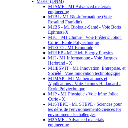
Master (DNM)
M1AME - M1 Advanced materials
engineering
M1BI - M1 Bio-informatique (Voie
Rosalind Franklin)
M1BS - M1 Biologie-Santé - Voie Boris
Ephrussi-X
M1C - M1 Chimie - Voie Fréderic Joliot-
Curie - Ecole Polytechnique
M1ECO - M1 Economie
M1HEP - M1 High Energy Physics
M1I - M1 Informatique - Voie Jacques
Herbrand - X
M1IESVIT - M1 Innovation, Entreprise, et
Société - Voie Innovation technologique
M1MAP - M1 Mathématiques et
Applications - Voie Jacques Hadamard -
École Polytechnique
M1P - M1 Physique - Voie Irène Joliot
Curie - X
M1STEPE - M1 STEPE - Sciences pour
les défis de l'environnement/Sciences for
environmentals challenges
M2AME - Advanced materials
engineering