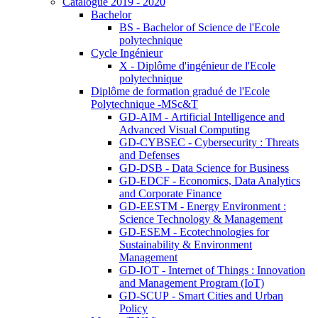
Catalogue 2019 - 2020
Bachelor
BS - Bachelor of Science de l'Ecole
polytechnique
Cycle Ingénieur
X - Diplôme d'ingénieur de l'Ecole
polytechnique
Diplôme de formation gradué de l'Ecole
Polytechnique -MSc&T
GD-AIM - Artificial Intelligence and
Advanced Visual Computing
GD-CYBSEC - Cybersecurity : Threats
and Defenses
GD-DSB - Data Science for Business
GD-EDCF - Economics, Data Analytics
and Corporate Finance
GD-EESTM - Energy Environment :
Science Technology & Management
GD-ESEM - Ecotechnologies for
Sustainability & Environment
Management
GD-IOT - Internet of Things : Innovation
and Management Program (IoT)
GD-SCUP - Smart Cities and Urban
Policy