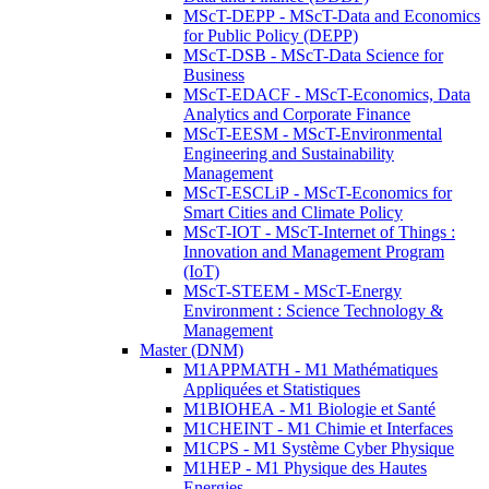
MScT-DEPP - MScT-Data and Economics
for Public Policy (DEPP)
MScT-DSB - MScT-Data Science for
Business
MScT-EDACF - MScT-Economics, Data
Analytics and Corporate Finance
MScT-EESM - MScT-Environmental
Engineering and Sustainability
Management
MScT-ESCLiP - MScT-Economics for
Smart Cities and Climate Policy
MScT-IOT - MScT-Internet of Things :
Innovation and Management Program
(IoT)
MScT-STEEM - MScT-Energy
Environment : Science Technology &
Management
Master (DNM)
M1APPMATH - M1 Mathématiques
Appliquées et Statistiques
M1BIOHEA - M1 Biologie et Santé
M1CHEINT - M1 Chimie et Interfaces
M1CPS - M1 Système Cyber Physique
M1HEP - M1 Physique des Hautes
Energies