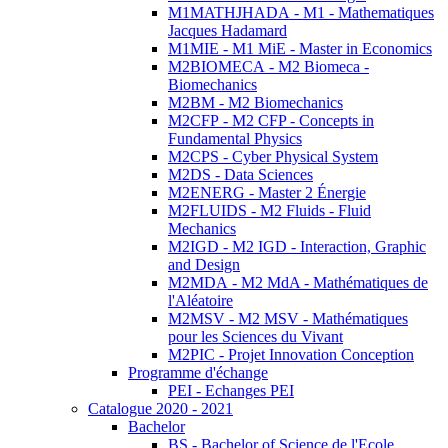
M1MATHJHADA - M1 - Mathematiques
Jacques Hadamard
M1MIE - M1 MiE - Master in Economics
M2BIOMECA - M2 Biomeca -
Biomechanics
M2BM - M2 Biomechanics
M2CFP - M2 CFP - Concepts in
Fundamental Physics
M2CPS - Cyber Physical System
M2DS - Data Sciences
M2ENERG - Master 2 Énergie
M2FLUIDS - M2 Fluids - Fluid
Mechanics
M2IGD - M2 IGD - Interaction, Graphic
and Design
M2MDA - M2 MdA - Mathématiques de
l'Aléatoire
M2MSV - M2 MSV - Mathématiques
pour les Sciences du Vivant
M2PIC - Projet Innovation Conception
Programme d'échange
PEI - Echanges PEI
Catalogue 2020 - 2021
Bachelor
BS - Bachelor of Science de l'Ecole