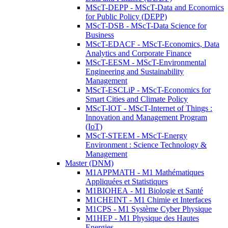
MScT-DEPP - MScT-Data and Economics
for Public Policy (DEPP)
MScT-DSB - MScT-Data Science for
Business
MScT-EDACF - MScT-Economics, Data
Analytics and Corporate Finance
MScT-EESM - MScT-Environmental
Engineering and Sustainability
Management
MScT-ESCLiP - MScT-Economics for
Smart Cities and Climate Policy
MScT-IOT - MScT-Internet of Things :
Innovation and Management Program
(IoT)
MScT-STEEM - MScT-Energy
Environment : Science Technology &
Management
Master (DNM)
M1APPMATH - M1 Mathématiques
Appliquées et Statistiques
M1BIOHEA - M1 Biologie et Santé
M1CHEINT - M1 Chimie et Interfaces
M1CPS - M1 Système Cyber Physique
M1HEP - M1 Physique des Hautes
Energies