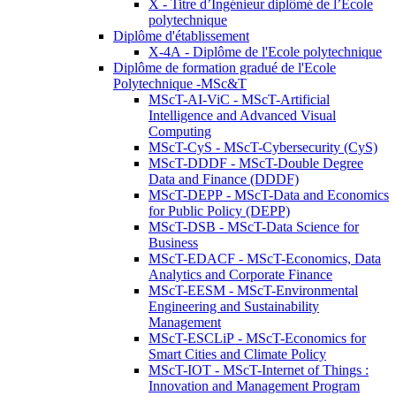
X - Titre d’Ingénieur diplômé de l’École
polytechnique
Diplôme d'établissement
X-4A - Diplôme de l'Ecole polytechnique
Diplôme de formation gradué de l'Ecole
Polytechnique -MSc&T
MScT-AI-ViC - MScT-Artificial
Intelligence and Advanced Visual
Computing
MScT-CyS - MScT-Cybersecurity (CyS)
MScT-DDDF - MScT-Double Degree
Data and Finance (DDDF)
MScT-DEPP - MScT-Data and Economics
for Public Policy (DEPP)
MScT-DSB - MScT-Data Science for
Business
MScT-EDACF - MScT-Economics, Data
Analytics and Corporate Finance
MScT-EESM - MScT-Environmental
Engineering and Sustainability
Management
MScT-ESCLiP - MScT-Economics for
Smart Cities and Climate Policy
MScT-IOT - MScT-Internet of Things :
Innovation and Management Program