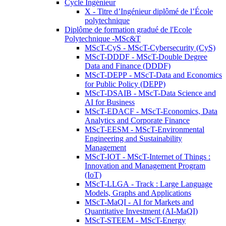
Cycle Ingénieur
X - Titre d’Ingénieur diplômé de l’École
polytechnique
Diplôme de formation gradué de l'Ecole
Polytechnique -MSc&T
MScT-CyS - MScT-Cybersecurity (CyS)
MScT-DDDF - MScT-Double Degree
Data and Finance (DDDF)
MScT-DEPP - MScT-Data and Economics
for Public Policy (DEPP)
MScT-DSAIB - MScT-Data Science and
AI for Business
MScT-EDACF - MScT-Economics, Data
Analytics and Corporate Finance
MScT-EESM - MScT-Environmental
Engineering and Sustainability
Management
MScT-IOT - MScT-Internet of Things :
Innovation and Management Program
(IoT)
MScT-LLGA - Track : Large Language
Models, Graphs and Applications
MScT-MaQI - AI for Markets and
Quantitative Investment (AI-MaQI)
MScT-STEEM - MScT-Energy