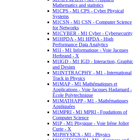
Mathematics and statistics
M1CPS - M1 CPS - Cyber Physical
Systems
M1CSN - M1 CSN - Computer Science
for Networks
M1CYBER - M1 Cyber - Cybersecurity
M1HPDA - M1 HPDA - High
Performance Data Analytics
M1I - M1 Informatique - Voie Jacques
Herbrand - X
M1IGD - M1 IGD - Interaction, Graphic
and Design
M1INTTRACPHY - M1 - International
Track in Physics
M1MAP - M1 Mathématiques et
Applications - Voie Jacques Hadamard -
École Polytechnique
M1MATHAPP - M1 - Mathématiques
Appliquées
M1MPRI - M1 MPRI - Foudations of
Computer Science
M1P - M1 Physique - Voie Irène Joliot
Curie - X
M1PHYSICS - M1 - Physics