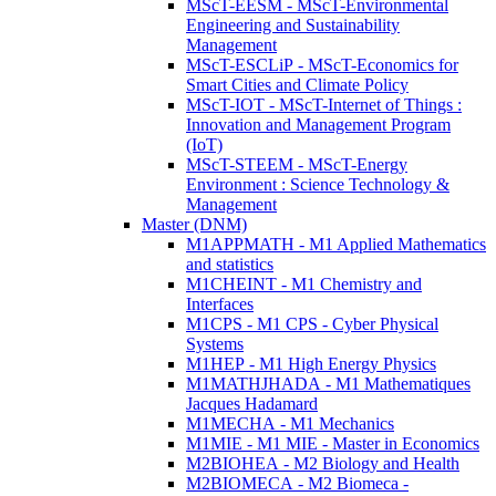
MScT-EESM - MScT-Environmental
Engineering and Sustainability
Management
MScT-ESCLiP - MScT-Economics for
Smart Cities and Climate Policy
MScT-IOT - MScT-Internet of Things :
Innovation and Management Program
(IoT)
MScT-STEEM - MScT-Energy
Environment : Science Technology &
Management
Master (DNM)
M1APPMATH - M1 Applied Mathematics
and statistics
M1CHEINT - M1 Chemistry and
Interfaces
M1CPS - M1 CPS - Cyber Physical
Systems
M1HEP - M1 High Energy Physics
M1MATHJHADA - M1 Mathematiques
Jacques Hadamard
M1MECHA - M1 Mechanics
M1MIE - M1 MIE - Master in Economics
M2BIOHEA - M2 Biology and Health
M2BIOMECA - M2 Biomeca -