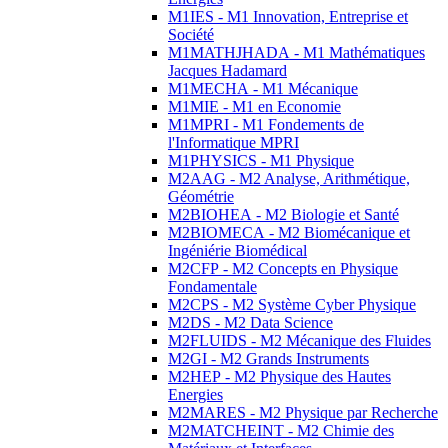
M1IES - M1 Innovation, Entreprise et
Société
M1MATHJHADA - M1 Mathématiques
Jacques Hadamard
M1MECHA - M1 Mécanique
M1MIE - M1 en Economie
M1MPRI - M1 Fondements de
l'Informatique MPRI
M1PHYSICS - M1 Physique
M2AAG - M2 Analyse, Arithmétique,
Géométrie
M2BIOHEA - M2 Biologie et Santé
M2BIOMECA - M2 Biomécanique et
Ingéniérie Biomédical
M2CFP - M2 Concepts en Physique
Fondamentale
M2CPS - M2 Système Cyber Physique
M2DS - M2 Data Science
M2FLUIDS - M2 Mécanique des Fluides
M2GI - M2 Grands Instruments
M2HEP - M2 Physique des Hautes
Energies
M2MARES - M2 Physique par Recherche
M2MATCHEINT - M2 Chimie des