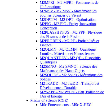
M2MPRI - M2 MPRI - Fondements de
l'Informatique
M2MSV - M2 MSV - Mathématiques
pour les Sciences du Vivant
M2OPTIM - M2 OPT - Optimisation
M2PIC - M2 PIC - Projet, Innovation,
Conception
M2PLASPHYFUS - M2 PPF - Physique
des Plasmas et de la Fusion
M2PROBFIN - M2 PF - Probabilités et
Finance
M2QLMN - M2 QLMN - Quantique,
Lumière, Matériaux et Nanosciences
M2QUANTDEV - M2 QD - Dispositifs
Quantiques
M2SMNO - M2 SMNO - Science des
Matériaux et des Nano-Objets
M2SOLIDS - M2 Solids - Mécanique des
Solides
M2TRADD - M2 TraDD - Transport et
Développement Durable
M2WAPE - M2 WAPE - Eau, Pollution de
l'Air et Energie
Master of Science (CGE)
MSc Entrepreneurs - MSc X-HEC