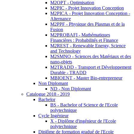
M2OPT - Optimisation
M2PIC - Projet Innovation Conception
M2PICA - Projet Innovation Conception -
Alternance
M2PPF - Physique des Plasmas et de la
Fusion
M2PROBAFI - Mathématiques
Financières : Probabilités et Finance
M2REST - Renewable Energy, Science
and Technology
M2SMNO - Sciences des Matériaux et des
nano-objets
M2TRADD - Transport et Développement
Durable - TRADD
MBIOENT - Master Bio-entrepreneur
Non Diplomant
ND - Non Diplomant
Catalogue 2018 - 2019
Bachelor
BS - Bachelor of Science de l'Ecole
polytechnique
Cycle Ingénieur
X - Diplôme d'ingénieur de l'Ecole
polytechnique
Diplôme de formation gradué de l'Ecole