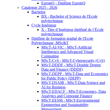
EuroteQ - Diplôme EuroteQ
Catalogue 2025 - 2026
Bachelor
BX - Bachelor of Science de l'Ecole
polytechnique
Cycle Ingénieur
X - Titre d’Ingénieur diplômé de l’École
polytechnique
Diplôme de formation gradué de l'Ecole
Polytechnique -MSc&T
MScT-AI-ViC - MScT-Artificial
Intelligence and Advanced Visual
Computing
MScT-CyS - MScT-Cybersecurity (CyS)
MScT-DDDF - MScT-Double Degree
Data and Finance (DDDF)
MScT-DEPP - MScT-Data and Economics
for Public Policy (DEPP)
MScT-DSAIB - MScT-Data Science and
AI for Business
MScT-EDACF - MScT-Economics, Data
Analytics and Corporate Finance
MScT-EESM - MScT-Environmental
Engineering and Sustainability
Management