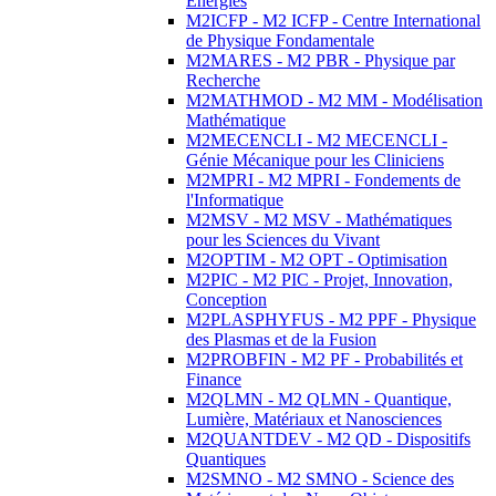
Energies
M2ICFP - M2 ICFP - Centre International
de Physique Fondamentale
M2MARES - M2 PBR - Physique par
Recherche
M2MATHMOD - M2 MM - Modélisation
Mathématique
M2MECENCLI - M2 MECENCLI -
Génie Mécanique pour les Cliniciens
M2MPRI - M2 MPRI - Fondements de
l'Informatique
M2MSV - M2 MSV - Mathématiques
pour les Sciences du Vivant
M2OPTIM - M2 OPT - Optimisation
M2PIC - M2 PIC - Projet, Innovation,
Conception
M2PLASPHYFUS - M2 PPF - Physique
des Plasmas et de la Fusion
M2PROBFIN - M2 PF - Probabilités et
Finance
M2QLMN - M2 QLMN - Quantique,
Lumière, Matériaux et Nanosciences
M2QUANTDEV - M2 QD - Dispositifs
Quantiques
M2SMNO - M2 SMNO - Science des