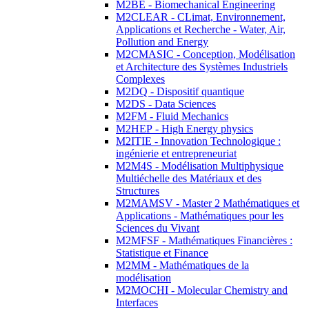
M2BE - Biomechanical Engineering
M2CLEAR - CLimat, Environnement,
Applications et Recherche - Water, Air,
Pollution and Energy
M2CMASIC - Conception, Modélisation
et Architecture des Systèmes Industriels
Complexes
M2DQ - Dispositif quantique
M2DS - Data Sciences
M2FM - Fluid Mechanics
M2HEP - High Energy physics
M2ITIE - Innovation Technologique :
ingénierie et entrepreneuriat
M2M4S - Modélisation Multiphysique
Multiéchelle des Matériaux et des
Structures
M2MAMSV - Master 2 Mathématiques et
Applications - Mathématiques pour les
Sciences du Vivant
M2MFSF - Mathématiques Financières :
Statistique et Finance
M2MM - Mathématiques de la
modélisation
M2MOCHI - Molecular Chemistry and
Interfaces