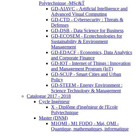
Polytechnique -MSc&T
GD-AIAVC - Artificial Intelligence and
Advanced Visual Computing
GD-CTD - Cybersecurity : Threats &
Defenses
GD-DSB - Data Science for Business
GD-ECOSEM - Ecotechnologies for
Sustainability & Environment
Management
GD-EDACF - Economics, Data Analytics
and Corporate Finance
GD-IOT - Internet of Things : Innovation
and Management Program (IoT)
GD-SCUP - Smart Cities and Urban
Policy
GD-STEEM - Energy Environment :
Science Technology & Management
Catalogue 2017 - 2018
Cycle Ingénieur
X - Diplôme d'ingénieur de l'Ecole
Polytechnique
Master (DNM)
M1QMI - M1 FODQ - Maj. QMI -
Quantique, mathematiques, informatique