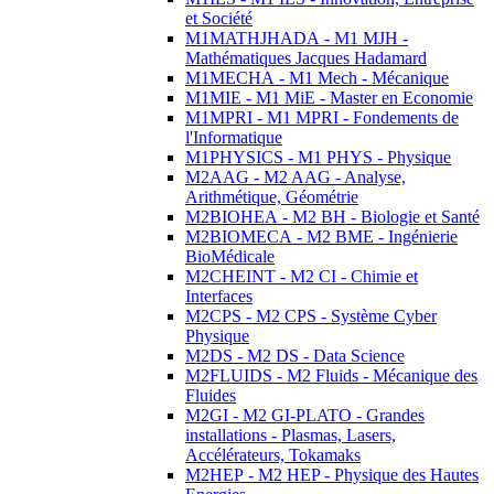
et Société
M1MATHJHADA - M1 MJH -
Mathématiques Jacques Hadamard
M1MECHA - M1 Mech - Mécanique
M1MIE - M1 MiE - Master en Economie
M1MPRI - M1 MPRI - Fondements de
l'Informatique
M1PHYSICS - M1 PHYS - Physique
M2AAG - M2 AAG - Analyse,
Arithmétique, Géométrie
M2BIOHEA - M2 BH - Biologie et Santé
M2BIOMECA - M2 BME - Ingénierie
BioMédicale
M2CHEINT - M2 CI - Chimie et
Interfaces
M2CPS - M2 CPS - Système Cyber
Physique
M2DS - M2 DS - Data Science
M2FLUIDS - M2 Fluids - Mécanique des
Fluides
M2GI - M2 GI-PLATO - Grandes
installations - Plasmas, Lasers,
Accélérateurs, Tokamaks
M2HEP - M2 HEP - Physique des Hautes