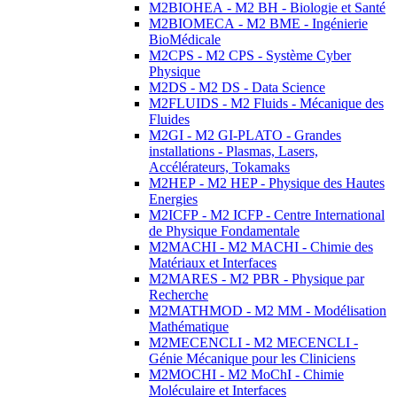
M2BIOHEA - M2 BH - Biologie et Santé
M2BIOMECA - M2 BME - Ingénierie
BioMédicale
M2CPS - M2 CPS - Système Cyber
Physique
M2DS - M2 DS - Data Science
M2FLUIDS - M2 Fluids - Mécanique des
Fluides
M2GI - M2 GI-PLATO - Grandes
installations - Plasmas, Lasers,
Accélérateurs, Tokamaks
M2HEP - M2 HEP - Physique des Hautes
Energies
M2ICFP - M2 ICFP - Centre International
de Physique Fondamentale
M2MACHI - M2 MACHI - Chimie des
Matériaux et Interfaces
M2MARES - M2 PBR - Physique par
Recherche
M2MATHMOD - M2 MM - Modélisation
Mathématique
M2MECENCLI - M2 MECENCLI -
Génie Mécanique pour les Cliniciens
M2MOCHI - M2 MoChI - Chimie
Moléculaire et Interfaces