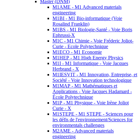
Master (DNM)
M1AME - M1 Advanced materials
engineering
M1BI - M1 Bio-informatique (Voie
Rosalind Franklin)
M1BS - M1 Biologie-Santé - Voie Boris
Ephrussi-X
M1C - M1 Chimie - Voie Fréderic Joliot-
Curie - Ecole Polytechnique
M1ECO - M1 Economie
M1HEP - M1 High Energy Physics
M1I - M1 Informatique - Voie Jacques
Herbrand - X
M1IESVIT - M1 Innovation, Entreprise, et
Société - Voie Innovation technologique
M1MAP - M1 Mathématiques et
Applications - Voie Jacques Hadamard -
École Polytechnique
M1P - M1 Physique - Voie Irène Joliot
Curie - X
M1STEPE - M1 STEPE - Sciences pour
les défis de l'environnement/Sciences for
environmentals challenges
M2AME - Advanced materials
engineering