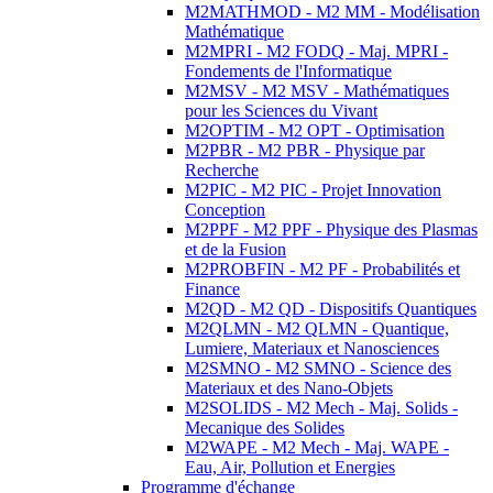
M2MATHMOD - M2 MM - Modélisation
Mathématique
M2MPRI - M2 FODQ - Maj. MPRI -
Fondements de l'Informatique
M2MSV - M2 MSV - Mathématiques
pour les Sciences du Vivant
M2OPTIM - M2 OPT - Optimisation
M2PBR - M2 PBR - Physique par
Recherche
M2PIC - M2 PIC - Projet Innovation
Conception
M2PPF - M2 PPF - Physique des Plasmas
et de la Fusion
M2PROBFIN - M2 PF - Probabilités et
Finance
M2QD - M2 QD - Dispositifs Quantiques
M2QLMN - M2 QLMN - Quantique,
Lumiere, Materiaux et Nanosciences
M2SMNO - M2 SMNO - Science des
Materiaux et des Nano-Objets
M2SOLIDS - M2 Mech - Maj. Solids -
Mecanique des Solides
M2WAPE - M2 Mech - Maj. WAPE -
Eau, Air, Pollution et Energies
Programme d'échange