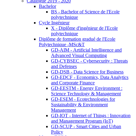
Catalogue 2019 - 2020
Bachelor
BS - Bachelor of Science de l'Ecole
polytechnique
Cycle Ingénieur
X - Diplôme d'ingénieur de l'Ecole
polytechnique
Diplôme de formation gradué de l'Ecole
Polytechnique -MSc&T
GD-AIM - Artificial Intelligence and
Advanced Visual Computing
GD-CYBSEC - Cybersecurity : Threats
and Defenses
GD-DSB - Data Science for Business
GD-EDCF - Economics, Data Analytics
and Corporate Finance
GD-EESTM - Energy Environment :
Science Technology & Management
GD-ESEM - Ecotechnologies for
Sustainability & Environment
Management
GD-IOT - Internet of Things : Innovation
and Management Program (IoT)
GD-SCUP - Smart Cities and Urban
Policy