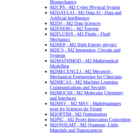
Biomechanics
M2CPS - M2 Cyber Physical System
M2DATAAI - M2 Data AI - Data and
Artificial Intelligence
M2DS - M2 Data Sciences
M2ENERG - M2 Énergie
M2FLUIDS - M2 Fluids - Fluid
Mechanics
M2HEP - M2 High Energy physics
M2ICS - M2 Integration, Circuits and
Systems
M2MATHMOD - M2 Mathematical
Modelling
M2MECENCLI - M2 Mecencli -
Mechanical Engineering for Clinicians
M2MICAS - M2 Machine Learning,
Communications and Security
M2MOCHI - M2 Molecular Chemistry
and Interfaces
M2MSV - M2 MSV - Mathématiques
pour les Sciences du Vivant
M2OPTIM - M2 Optimisation
M2PIC - M2 Projet Innovation Conception
M2QNSLMT - M2 Quantum, Light,
Materials and Nanosciences