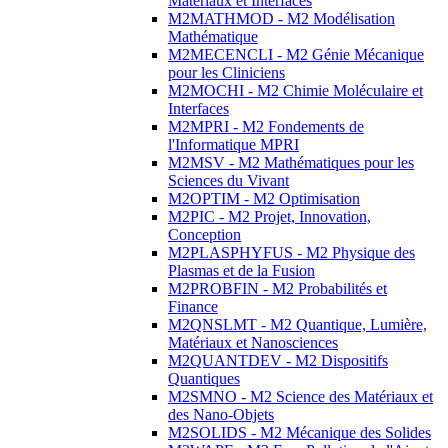
Matériaux et Interfaces
M2MATHMOD - M2 Modélisation
Mathématique
M2MECENCLI - M2 Génie Mécanique
pour les Cliniciens
M2MOCHI - M2 Chimie Moléculaire et
Interfaces
M2MPRI - M2 Fondements de
l'Informatique MPRI
M2MSV - M2 Mathématiques pour les
Sciences du Vivant
M2OPTIM - M2 Optimisation
M2PIC - M2 Projet, Innovation,
Conception
M2PLASPHYFUS - M2 Physique des
Plasmas et de la Fusion
M2PROBFIN - M2 Probabilités et
Finance
M2QNSLMT - M2 Quantique, Lumière,
Matériaux et Nanosciences
M2QUANTDEV - M2 Dispositifs
Quantiques
M2SMNO - M2 Science des Matériaux et
des Nano-Objets
M2SOLIDS - M2 Mécanique des Solides