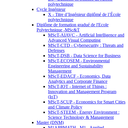
polytechnique
Cycle Ingénieur
X - Titre d’Ingénieur diplômé de l’École
polytechnique
Diplôme de formation gradué de l'Ecole
Polytechnique -MSc&T
MScT-AIAVC - Artificial Intelligence and
Advanced Visual Computing
MScT-CTD - Cybersecurity : Threats and
Defenses
MScT-DSB - Data Science for Business
MScT-ECOSEM - Environmental
Engineering and Sustainability
Management
MScT-EDACF - Economics, Data
Analytics and Corporate Finance
MScT-IOT - Internet of Things :
Innovation and Management Program
(IoT)
MScT-SCUP - Economics for Smart Cities
and Climate Policy
MScT-STEEM - Energy Environment :
Science Technology & Management
Master (DNM)
M1APPMATH - M1 - Applied