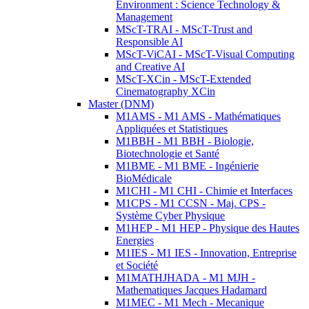
Environment : Science Technology &
Management
MScT-TRAI - MScT-Trust and
Responsible AI
MScT-ViCAI - MScT-Visual Computing
and Creative AI
MScT-XCin - MScT-Extended
Cinematography XCin
Master (DNM)
M1AMS - M1 AMS - Mathématiques
Appliquées et Statistiques
M1BBH - M1 BBH - Biologie,
Biotechnologie et Santé
M1BME - M1 BME - Ingénierie
BioMédicale
M1CHI - M1 CHI - Chimie et Interfaces
M1CPS - M1 CCSN - Maj. CPS -
Système Cyber Physique
M1HEP - M1 HEP - Physique des Hautes
Energies
M1IES - M1 IES - Innovation, Entreprise
et Société
M1MATHJHADA - M1 MJH -
Mathematiques Jacques Hadamard
M1MEC - M1 Mech - Mecanique