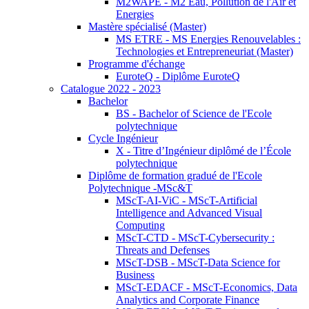
M2WAPE - M2 Eau, Pollution de l'Air et
Energies
Mastère spécialisé (Master)
MS ETRE - MS Energies Renouvelables :
Technologies et Entrepreneuriat (Master)
Programme d'échange
EuroteQ - Diplôme EuroteQ
Catalogue 2022 - 2023
Bachelor
BS - Bachelor of Science de l'Ecole
polytechnique
Cycle Ingénieur
X - Titre d’Ingénieur diplômé de l’École
polytechnique
Diplôme de formation gradué de l'Ecole
Polytechnique -MSc&T
MScT-AI-ViC - MScT-Artificial
Intelligence and Advanced Visual
Computing
MScT-CTD - MScT-Cybersecurity :
Threats and Defenses
MScT-DSB - MScT-Data Science for
Business
MScT-EDACF - MScT-Economics, Data
Analytics and Corporate Finance