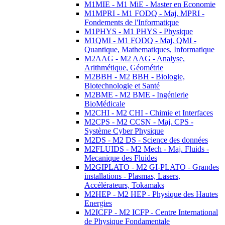
M1MIE - M1 MiE - Master en Economie
M1MPRI - M1 FODQ - Maj. MPRI -
Fondements de l'Informatique
M1PHYS - M1 PHYS - Physique
M1QMI - M1 FODQ - Maj. QMI -
Quantique, Mathematiques, Informatique
M2AAG - M2 AAG - Analyse,
Arithmétique, Géométrie
M2BBH - M2 BBH - Biologie,
Biotechnologie et Santé
M2BME - M2 BME - Ingénierie
BioMédicale
M2CHI - M2 CHI - Chimie et Interfaces
M2CPS - M2 CCSN - Maj. CPS -
Système Cyber Physique
M2DS - M2 DS - Science des données
M2FLUIDS - M2 Mech - Maj. Fluids -
Mecanique des Fluides
M2GIPLATO - M2 GI-PLATO - Grandes
installations - Plasmas, Lasers,
Accélérateurs, Tokamaks
M2HEP - M2 HEP - Physique des Hautes
Energies
M2ICFP - M2 ICFP - Centre International
de Physique Fondamentale