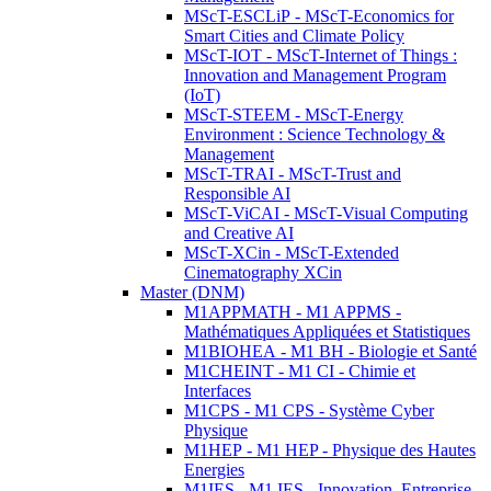
MScT-ESCLiP - MScT-Economics for
Smart Cities and Climate Policy
MScT-IOT - MScT-Internet of Things :
Innovation and Management Program
(IoT)
MScT-STEEM - MScT-Energy
Environment : Science Technology &
Management
MScT-TRAI - MScT-Trust and
Responsible AI
MScT-ViCAI - MScT-Visual Computing
and Creative AI
MScT-XCin - MScT-Extended
Cinematography XCin
Master (DNM)
M1APPMATH - M1 APPMS -
Mathématiques Appliquées et Statistiques
M1BIOHEA - M1 BH - Biologie et Santé
M1CHEINT - M1 CI - Chimie et
Interfaces
M1CPS - M1 CPS - Système Cyber
Physique
M1HEP - M1 HEP - Physique des Hautes
Energies
M1IES - M1 IES - Innovation, Entreprise