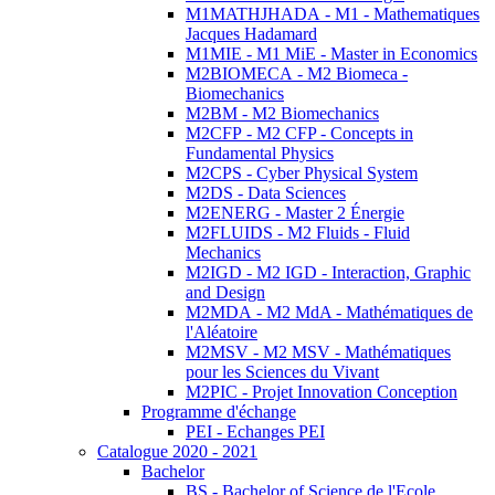
M1MATHJHADA - M1 - Mathematiques
Jacques Hadamard
M1MIE - M1 MiE - Master in Economics
M2BIOMECA - M2 Biomeca -
Biomechanics
M2BM - M2 Biomechanics
M2CFP - M2 CFP - Concepts in
Fundamental Physics
M2CPS - Cyber Physical System
M2DS - Data Sciences
M2ENERG - Master 2 Énergie
M2FLUIDS - M2 Fluids - Fluid
Mechanics
M2IGD - M2 IGD - Interaction, Graphic
and Design
M2MDA - M2 MdA - Mathématiques de
l'Aléatoire
M2MSV - M2 MSV - Mathématiques
pour les Sciences du Vivant
M2PIC - Projet Innovation Conception
Programme d'échange
PEI - Echanges PEI
Catalogue 2020 - 2021
Bachelor
BS - Bachelor of Science de l'Ecole