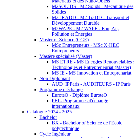
Matériaux et des Nano-Objets
M2SOLIDS - M2 Solids - Mécanique des
Solides
M2TRADD - M2 TraDD - Transport et
Développement Durable
M2WAPE - M2 WAPE - Eau, Air,
Pollution et Énergies
Master of Science (CGE)
MSc Entrepreneurs - MSc X-HEC
Entrepreneurs
Mastère spécialisé (Master)
MS ETRE - MS Energies Renouvelables :
Technologies et Entrepreneuriat (Master)
MS IE - MS Innovation et Entreprenariat
Non Diplomant
AUD_IPParis - AUDITEURS - IP Paris
Programme d'échange
EuroteQ - Diplôme EuroteQ
PEI - Programmes d'échange
internationaux
Catalogue 2024 - 2025
Bachelor
BX - Bachelor of Science de l'Ecole
polytechnique
Cycle Ingénieur