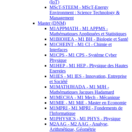
(IoT)
MScT-STEEM - MScT-Energy
Environment : Science Technology &
Management
Master (DNM)
M1APPMATH - M1 APPMS -
Mathématiques Appliquées et Statistiques
M1BIOHEA - M1 BH - Biologie et Santé
M1CHEINT - M1 CI - Chimie et
Interfaces
M1CPS - M1 CPS - Système Cyber
Physique
M1HEP - M1 HEP - Physique des Hautes
Energies
M1IES - M1 IES - Innovation, Entreprise
et Société
M1MATHJHADA - M1 MJH -
Mathématiques Jacques Hadamard
M1MECHA - M1 Mech - Mécanique
M1MIE - M1 MiE - Master en Economie
M1MPRI - M1 MPRI - Fondements de
l'Informatique
M1PHYSICS - M1 PHYS - Physique
M2AAG - M2 AAG - Analyse,
Arithmétique, Géométrie