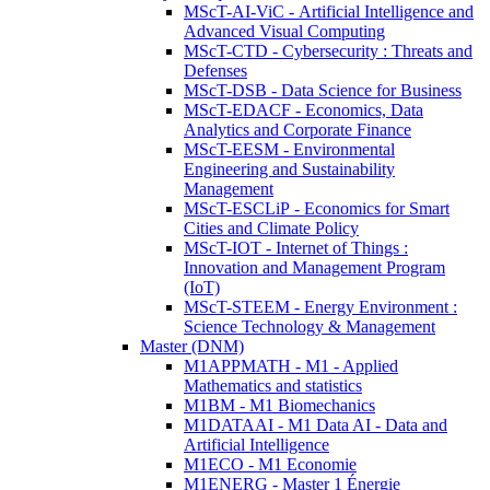
MScT-AI-ViC - Artificial Intelligence and
Advanced Visual Computing
MScT-CTD - Cybersecurity : Threats and
Defenses
MScT-DSB - Data Science for Business
MScT-EDACF - Economics, Data
Analytics and Corporate Finance
MScT-EESM - Environmental
Engineering and Sustainability
Management
MScT-ESCLiP - Economics for Smart
Cities and Climate Policy
MScT-IOT - Internet of Things :
Innovation and Management Program
(IoT)
MScT-STEEM - Energy Environment :
Science Technology & Management
Master (DNM)
M1APPMATH - M1 - Applied
Mathematics and statistics
M1BM - M1 Biomechanics
M1DATAAI - M1 Data AI - Data and
Artificial Intelligence
M1ECO - M1 Economie
M1ENERG - Master 1 Énergie