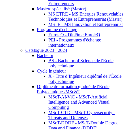
Entrepreneurs
Mastère spécialisé (Master)
MS ETRE - MS Energies Renouvelables :
Technologies et Entrepreneuriat (Master)
MS IE - MS Innovation et Entreprenariat
Programme d'échange
EuroteQ - Diplôme EuroteQ
PEI - Programmes d'échange
internationaux
Catalogue 2023 - 2024
Bachelor
BS - Bachelor of Science de l'Ecole
polytechnique
Cycle Ingénieur
X - Titre d’Ingénieur diplômé de l’École
polytechnique
Diplôme de formation gradué de l'Ecole
Polytechnique -MSc&T
MScT-AI-ViC - MScT-Artificial
Intelligence and Advanced Visual
Computing
MScT-CTD - MScT-Cybersecurity :
Threats and Defenses
MScT-DDDF - MScT-Double Degree
Data and Finance (DDDF)