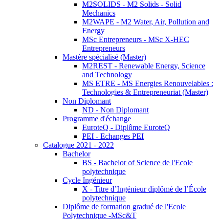
M2SOLIDS - M2 Solids - Solid
Mechanics
M2WAPE - M2 Water, Air, Pollution and
Energy
MSc Entrepreneurs - MSc X-HEC
Entrepreneurs
Mastère spécialisé (Master)
M2REST - Renewable Energy, Science
and Technology
MS ETRE - MS Energies Renouvelables :
Technologies & Entrepreneuriat (Master)
Non Diplomant
ND - Non Diplomant
Programme d'échange
EuroteQ - Diplôme EuroteQ
PEI - Echanges PEI
Catalogue 2021 - 2022
Bachelor
BS - Bachelor of Science de l'Ecole
polytechnique
Cycle Ingénieur
X - Titre d’Ingénieur diplômé de l’École
polytechnique
Diplôme de formation gradué de l'Ecole
Polytechnique -MSc&T