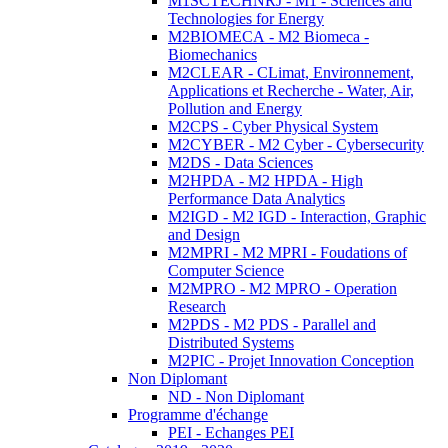
M1SCTECHNRJ - M1 - Sciences and
Technologies for Energy
M2BIOMECA - M2 Biomeca -
Biomechanics
M2CLEAR - CLimat, Environnement,
Applications et Recherche - Water, Air,
Pollution and Energy
M2CPS - Cyber Physical System
M2CYBER - M2 Cyber - Cybersecurity
M2DS - Data Sciences
M2HPDA - M2 HPDA - High
Performance Data Analytics
M2IGD - M2 IGD - Interaction, Graphic
and Design
M2MPRI - M2 MPRI - Foudations of
Computer Science
M2MPRO - M2 MPRO - Operation
Research
M2PDS - M2 PDS - Parallel and
Distributed Systems
M2PIC - Projet Innovation Conception
Non Diplomant
ND - Non Diplomant
Programme d'échange
PEI - Echanges PEI