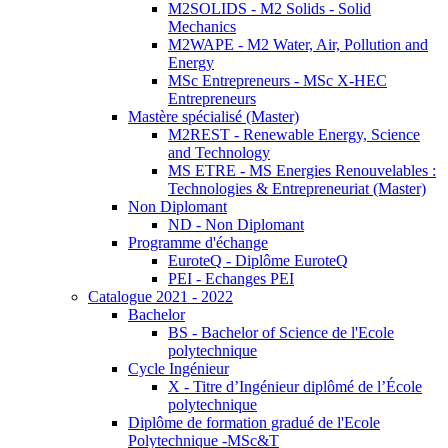
M2SOLIDS - M2 Solids - Solid
Mechanics
M2WAPE - M2 Water, Air, Pollution and
Energy
MSc Entrepreneurs - MSc X-HEC
Entrepreneurs
Mastère spécialisé (Master)
M2REST - Renewable Energy, Science
and Technology
MS ETRE - MS Energies Renouvelables :
Technologies & Entrepreneuriat (Master)
Non Diplomant
ND - Non Diplomant
Programme d'échange
EuroteQ - Diplôme EuroteQ
PEI - Echanges PEI
Catalogue 2021 - 2022
Bachelor
BS - Bachelor of Science de l'Ecole
polytechnique
Cycle Ingénieur
X - Titre d’Ingénieur diplômé de l’École
polytechnique
Diplôme de formation gradué de l'Ecole
Polytechnique -MSc&T