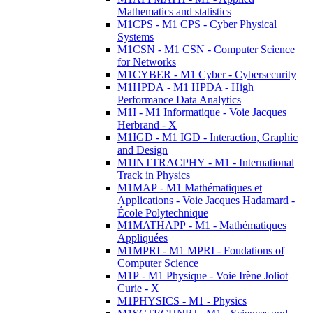
Mathematics and statistics
M1CPS - M1 CPS - Cyber Physical
Systems
M1CSN - M1 CSN - Computer Science
for Networks
M1CYBER - M1 Cyber - Cybersecurity
M1HPDA - M1 HPDA - High
Performance Data Analytics
M1I - M1 Informatique - Voie Jacques
Herbrand - X
M1IGD - M1 IGD - Interaction, Graphic
and Design
M1INTTRACPHY - M1 - International
Track in Physics
M1MAP - M1 Mathématiques et
Applications - Voie Jacques Hadamard -
École Polytechnique
M1MATHAPP - M1 - Mathématiques
Appliquées
M1MPRI - M1 MPRI - Foudations of
Computer Science
M1P - M1 Physique - Voie Irène Joliot
Curie - X
M1PHYSICS - M1 - Physics