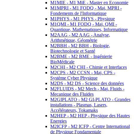
M1MIE - M1 MiE - Master en Economie
M1MPRI - M1 FODQ - Maj. MPRI -
Fondements de l'Informatique
M1PHYS - M1 PHYS - Physique
M1QMI - M1 FODQ - Maj. QMI -
Quantique, Mathematiques, Informatique
M2AAG - M2 AAG - Analyse,
Arithmétique, Géométrie
M2BBH - M2 BBH - Biologie,
Biotechnologie et Santé
M2BME - M2 BME - Ingénierie
BioMédicale
M2CHI - M2 CHI - Chimie et Interfaces
M2CPS - M2 CCSN - Maj. CPS -
Système Cyber Physique
M2DS - M2 DS - Science des données
M2FLUIDS - M2 Mech - Maj. Fluids -
Mecanique des Fluides
M2GIPLATO - M2 GI-PLATO - Grandes
installations - Plasmas, Lasers,
Accélérateurs, Tokamaks
M2HEP - M2 HEP - Physique des Hautes
Energies
M2ICFP - M2 ICFP - Centre International
de Physique Fondamentale