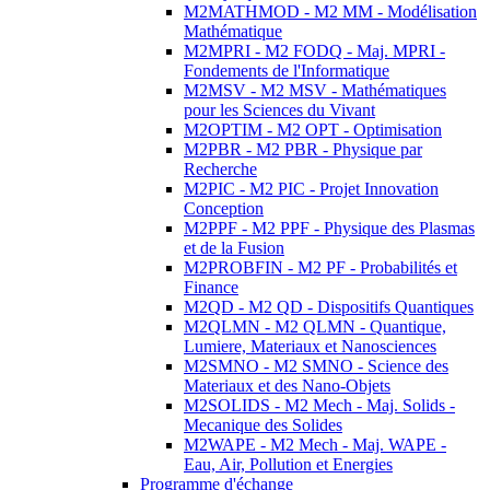
M2MATHMOD - M2 MM - Modélisation
Mathématique
M2MPRI - M2 FODQ - Maj. MPRI -
Fondements de l'Informatique
M2MSV - M2 MSV - Mathématiques
pour les Sciences du Vivant
M2OPTIM - M2 OPT - Optimisation
M2PBR - M2 PBR - Physique par
Recherche
M2PIC - M2 PIC - Projet Innovation
Conception
M2PPF - M2 PPF - Physique des Plasmas
et de la Fusion
M2PROBFIN - M2 PF - Probabilités et
Finance
M2QD - M2 QD - Dispositifs Quantiques
M2QLMN - M2 QLMN - Quantique,
Lumiere, Materiaux et Nanosciences
M2SMNO - M2 SMNO - Science des
Materiaux et des Nano-Objets
M2SOLIDS - M2 Mech - Maj. Solids -
Mecanique des Solides
M2WAPE - M2 Mech - Maj. WAPE -
Eau, Air, Pollution et Energies
Programme d'échange