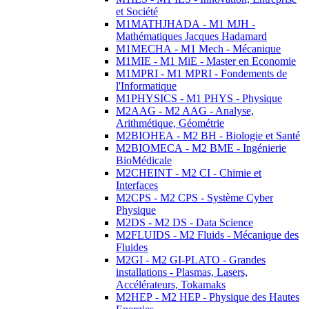
et Société
M1MATHJHADA - M1 MJH -
Mathématiques Jacques Hadamard
M1MECHA - M1 Mech - Mécanique
M1MIE - M1 MiE - Master en Economie
M1MPRI - M1 MPRI - Fondements de
l'Informatique
M1PHYSICS - M1 PHYS - Physique
M2AAG - M2 AAG - Analyse,
Arithmétique, Géométrie
M2BIOHEA - M2 BH - Biologie et Santé
M2BIOMECA - M2 BME - Ingénierie
BioMédicale
M2CHEINT - M2 CI - Chimie et
Interfaces
M2CPS - M2 CPS - Système Cyber
Physique
M2DS - M2 DS - Data Science
M2FLUIDS - M2 Fluids - Mécanique des
Fluides
M2GI - M2 GI-PLATO - Grandes
installations - Plasmas, Lasers,
Accélérateurs, Tokamaks
M2HEP - M2 HEP - Physique des Hautes