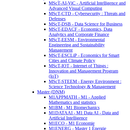
MScT-AI-ViC - Artificial Intelligence and
Advanced Visual Computing
MScT-CTD - Cybersecurity : Threats and
Defenses
MScT-DSB - Data Science for Business
MScT-EDACF - Economics, Data
Analytics and Corporate Finance
MScT-EESM - Environmental
Engineering and Sustainability
Management
MScT-ESCLiP - Economics for Smart
Cities and Climate Policy
MScT-IOT - Internet of Things :
Innovation and Management Program
(IoT)
MScT-STEEM - Energy Environment :
Science Technology & Management
Master (DNM)
M1APPMATH - M1 - Applied
Mathematics and statistics
M1BM - M1 Biomechanics
M1DATAAI - M1 Data AI - Data and
Artificial Intelligence
M1ECO - M1 Economie
M1ENERG - Master 1 Énergie