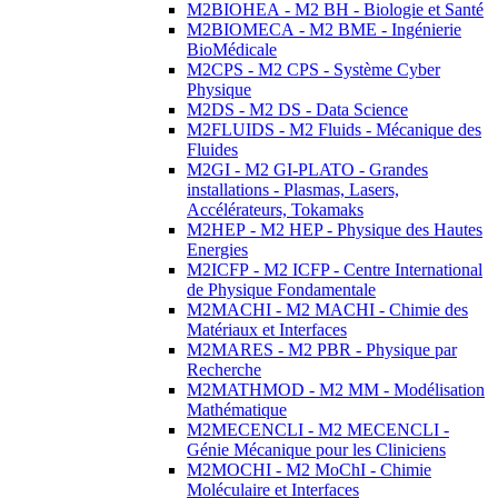
M2BIOHEA - M2 BH - Biologie et Santé
M2BIOMECA - M2 BME - Ingénierie
BioMédicale
M2CPS - M2 CPS - Système Cyber
Physique
M2DS - M2 DS - Data Science
M2FLUIDS - M2 Fluids - Mécanique des
Fluides
M2GI - M2 GI-PLATO - Grandes
installations - Plasmas, Lasers,
Accélérateurs, Tokamaks
M2HEP - M2 HEP - Physique des Hautes
Energies
M2ICFP - M2 ICFP - Centre International
de Physique Fondamentale
M2MACHI - M2 MACHI - Chimie des
Matériaux et Interfaces
M2MARES - M2 PBR - Physique par
Recherche
M2MATHMOD - M2 MM - Modélisation
Mathématique
M2MECENCLI - M2 MECENCLI -
Génie Mécanique pour les Cliniciens
M2MOCHI - M2 MoChI - Chimie
Moléculaire et Interfaces