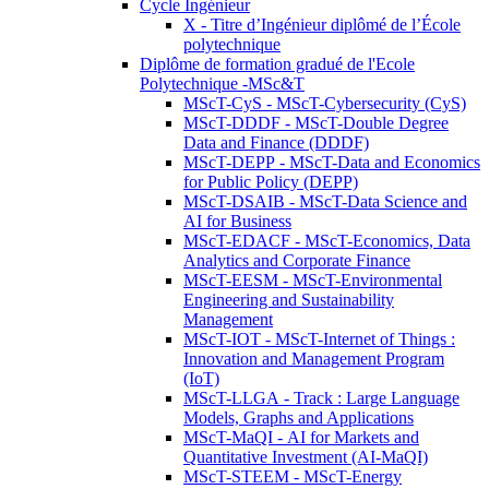
Cycle Ingénieur
X - Titre d’Ingénieur diplômé de l’École
polytechnique
Diplôme de formation gradué de l'Ecole
Polytechnique -MSc&T
MScT-CyS - MScT-Cybersecurity (CyS)
MScT-DDDF - MScT-Double Degree
Data and Finance (DDDF)
MScT-DEPP - MScT-Data and Economics
for Public Policy (DEPP)
MScT-DSAIB - MScT-Data Science and
AI for Business
MScT-EDACF - MScT-Economics, Data
Analytics and Corporate Finance
MScT-EESM - MScT-Environmental
Engineering and Sustainability
Management
MScT-IOT - MScT-Internet of Things :
Innovation and Management Program
(IoT)
MScT-LLGA - Track : Large Language
Models, Graphs and Applications
MScT-MaQI - AI for Markets and
Quantitative Investment (AI-MaQI)
MScT-STEEM - MScT-Energy