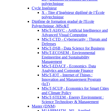
polytechnique
Cycle Ingénieur
X - Titre d’Ingénieur diplômé de l’École
polytechnique
Diplôme de formation gradué de l'Ecole
Polytechnique -MSc&T
MScT-AIAVC - Artificial Intelligence and
Advanced Visual Computing
MScT-CTD - Cybersecurity : Threats and
Defenses
MScT-DSB - Data Science for Business
MScT-ECOSEM - Environmental
Engineering and Sustainability
Management
MScT-EDACF - Economics, Data
Analytics and Corporate Finance
MScT-IOT - Internet of Things :
Innovation and Management Program
(IoT)
MScT-SCUP - Economics for Smart Cities
and Climate Policy
MScT-STEEM - Energy Environment :
Science Technology & Management
Master (DNM)
M1APPMATH - M1 - Applied