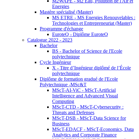
M2WAPE - M2 Eau, Pollution de l'Air et
Energies
Mastère spécialisé (Master)
MS ETRE - MS Energies Renouvelables :
Technologies et Entrepreneuriat (Master)
Programme d'échange
EuroteQ - Diplôme EuroteQ
Catalogue 2022 - 2023
Bachelor
BS - Bachelor of Science de l'Ecole
polytechnique
Cycle Ingénieur
X - Titre d’Ingénieur diplômé de l’École
polytechnique
Diplôme de formation gradué de l'Ecole
Polytechnique -MSc&T
MScT-AI-ViC - MScT-Artificial
Intelligence and Advanced Visual
Computing
MScT-CTD - MScT-Cybersecurity :
Threats and Defenses
MScT-DSB - MScT-Data Science for
Business
MScT-EDACF - MScT-Economics, Data
Analytics and Corporate Finance