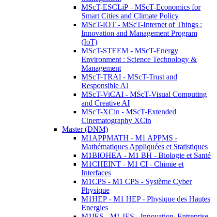
MScT-ESCLiP - MScT-Economics for
Smart Cities and Climate Policy
MScT-IOT - MScT-Internet of Things :
Innovation and Management Program
(IoT)
MScT-STEEM - MScT-Energy
Environment : Science Technology &
Management
MScT-TRAI - MScT-Trust and
Responsible AI
MScT-ViCAI - MScT-Visual Computing
and Creative AI
MScT-XCin - MScT-Extended
Cinematography XCin
Master (DNM)
M1APPMATH - M1 APPMS -
Mathématiques Appliquées et Statistiques
M1BIOHEA - M1 BH - Biologie et Santé
M1CHEINT - M1 CI - Chimie et
Interfaces
M1CPS - M1 CPS - Système Cyber
Physique
M1HEP - M1 HEP - Physique des Hautes
Energies
M1IES - M1 IES - Innovation, Entreprise