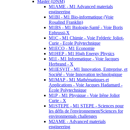
Master (DNM)
M1AME - M1 Advanced materials
engineering
M1BI - M1 Bio-informatique (Voie
Rosalind Franklin)
M1BS - M1 Biologie-Santé - Voie Boris
Ephrussi-X
M1C - M1 Chimie - Voie Fréderic Joliot-
Curie - Ecole Polytechnique
M1ECO - M1 Economie
M1HEP - M1 High Energy Physics
M1I - M1 Informatique - Voie Jacques
Herbrand - X
M1IESVIT - M1 Innovation, Entreprise, et
Société - Voie Innovation technologique
M1MAP - M1 Mathématiques et
Applications - Voie Jacques Hadamard -
École Polytechnique
M1P - M1 Physique - Voie Irène Joliot
Curie - X
M1STEPE - M1 STEPE - Sciences pour
les défis de l'environnement/Sciences for
environmentals challenges
M2AME - Advanced materials
engineering