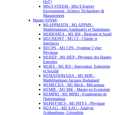
(IoT)
MScT-STEEM - MScT-Energy
Environment : Science Technology &
Management
Master (DNM)
M1APPMATH - M1 APPMS -
Mathématiques Appliquées et Statistiques
M1BIOHEA - M1 BH - Biologie et Santé
M1CHEINT - M1 CI - Chimie et
Interfaces
M1CPS - M1 CPS - Système Cyber
Physique
M1HEP - M1 HEP - Physique des Hautes
Energies
M1IES - M1 IES - Innovation, Entreprise
et Société
M1MATHJHADA - M1 MJH -
Mathématiques Jacques Hadamard
M1MECHA - M1 Mech - Mécanique
M1MIE - M1 MiE - Master en Economie
M1MPRI - M1 MPRI - Fondements de
l'Informatique
M1PHYSICS - M1 PHYS - Physique
M2AAG - M2 AAG - Analyse,
Arithmétique, Géométrie