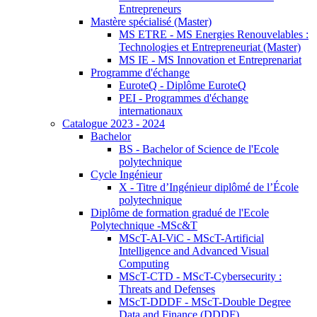
Entrepreneurs
Mastère spécialisé (Master)
MS ETRE - MS Energies Renouvelables :
Technologies et Entrepreneuriat (Master)
MS IE - MS Innovation et Entreprenariat
Programme d'échange
EuroteQ - Diplôme EuroteQ
PEI - Programmes d'échange
internationaux
Catalogue 2023 - 2024
Bachelor
BS - Bachelor of Science de l'Ecole
polytechnique
Cycle Ingénieur
X - Titre d’Ingénieur diplômé de l’École
polytechnique
Diplôme de formation gradué de l'Ecole
Polytechnique -MSc&T
MScT-AI-ViC - MScT-Artificial
Intelligence and Advanced Visual
Computing
MScT-CTD - MScT-Cybersecurity :
Threats and Defenses
MScT-DDDF - MScT-Double Degree
Data and Finance (DDDF)