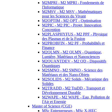
M2MPRI - M2 MPRI - Fondements de
l'Informatique
M2MSV - M2 MSV - Mathématiques
pour les Sciences du Vivant
M2OPTIM - M2 OPT - Optimisation
M2PIC - M2 PIC - Projet, Innovation,
Conception
M2PLASPHYFUS - M2 PPF - Physique
des Plasmas et de la Fusion
M2PROBFIN - M2 PF - Probabilités et
Finance
M2QLMN - M2 QLMN - Quantique,
Lumière, Matériaux et Nanosciences
M2QUANTDEV - M2 QD - Dispositifs
Quantiques
M2SMNO - M2 SMNO - Science des
Matériaux et des Nano-Objets
M2SOLIDS - M2 Solids - Mécanique des
Solides
M2TRADD - M2 TraDD - Transport et
Développement Durable
M2WAPE - M2 WAPE - Eau, Pollution de
l'Air et Energie
Master of Science (CGE)
MSc Entrepreneurs - MSc X-HEC