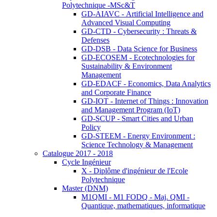
Polytechnique -MSc&T
GD-AIAVC - Artificial Intelligence and
Advanced Visual Computing
GD-CTD - Cybersecurity : Threats &
Defenses
GD-DSB - Data Science for Business
GD-ECOSEM - Ecotechnologies for
Sustainability & Environment
Management
GD-EDACF - Economics, Data Analytics
and Corporate Finance
GD-IOT - Internet of Things : Innovation
and Management Program (IoT)
GD-SCUP - Smart Cities and Urban
Policy
GD-STEEM - Energy Environment :
Science Technology & Management
Catalogue 2017 - 2018
Cycle Ingénieur
X - Diplôme d'ingénieur de l'Ecole
Polytechnique
Master (DNM)
M1QMI - M1 FODQ - Maj. QMI -
Quantique, mathematiques, informatique