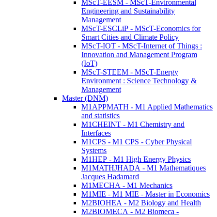
MScT-EESM - MScT-Environmental
Engineering and Sustainability
Management
MScT-ESCLiP - MScT-Economics for
Smart Cities and Climate Policy
MScT-IOT - MScT-Internet of Things :
Innovation and Management Program
(IoT)
MScT-STEEM - MScT-Energy
Environment : Science Technology &
Management
Master (DNM)
M1APPMATH - M1 Applied Mathematics
and statistics
M1CHEINT - M1 Chemistry and
Interfaces
M1CPS - M1 CPS - Cyber Physical
Systems
M1HEP - M1 High Energy Physics
M1MATHJHADA - M1 Mathematiques
Jacques Hadamard
M1MECHA - M1 Mechanics
M1MIE - M1 MIE - Master in Economics
M2BIOHEA - M2 Biology and Health
M2BIOMECA - M2 Biomeca -