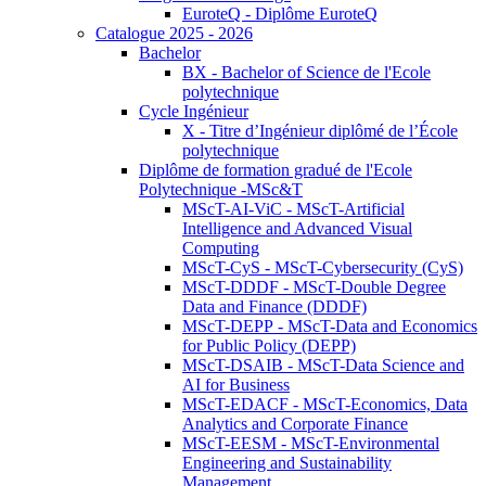
EuroteQ - Diplôme EuroteQ
Catalogue 2025 - 2026
Bachelor
BX - Bachelor of Science de l'Ecole
polytechnique
Cycle Ingénieur
X - Titre d’Ingénieur diplômé de l’École
polytechnique
Diplôme de formation gradué de l'Ecole
Polytechnique -MSc&T
MScT-AI-ViC - MScT-Artificial
Intelligence and Advanced Visual
Computing
MScT-CyS - MScT-Cybersecurity (CyS)
MScT-DDDF - MScT-Double Degree
Data and Finance (DDDF)
MScT-DEPP - MScT-Data and Economics
for Public Policy (DEPP)
MScT-DSAIB - MScT-Data Science and
AI for Business
MScT-EDACF - MScT-Economics, Data
Analytics and Corporate Finance
MScT-EESM - MScT-Environmental
Engineering and Sustainability
Management