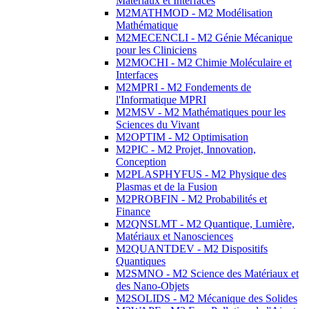
Matériaux et Interfaces
M2MATHMOD - M2 Modélisation
Mathématique
M2MECENCLI - M2 Génie Mécanique
pour les Cliniciens
M2MOCHI - M2 Chimie Moléculaire et
Interfaces
M2MPRI - M2 Fondements de
l'Informatique MPRI
M2MSV - M2 Mathématiques pour les
Sciences du Vivant
M2OPTIM - M2 Optimisation
M2PIC - M2 Projet, Innovation,
Conception
M2PLASPHYFUS - M2 Physique des
Plasmas et de la Fusion
M2PROBFIN - M2 Probabilités et
Finance
M2QNSLMT - M2 Quantique, Lumière,
Matériaux et Nanosciences
M2QUANTDEV - M2 Dispositifs
Quantiques
M2SMNO - M2 Science des Matériaux et
des Nano-Objets
M2SOLIDS - M2 Mécanique des Solides