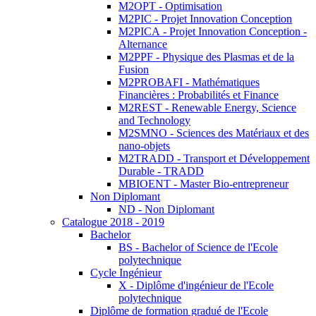
M2OPT - Optimisation
M2PIC - Projet Innovation Conception
M2PICA - Projet Innovation Conception -
Alternance
M2PPF - Physique des Plasmas et de la
Fusion
M2PROBAFI - Mathématiques
Financières : Probabilités et Finance
M2REST - Renewable Energy, Science
and Technology
M2SMNO - Sciences des Matériaux et des
nano-objets
M2TRADD - Transport et Développement
Durable - TRADD
MBIOENT - Master Bio-entrepreneur
Non Diplomant
ND - Non Diplomant
Catalogue 2018 - 2019
Bachelor
BS - Bachelor of Science de l'Ecole
polytechnique
Cycle Ingénieur
X - Diplôme d'ingénieur de l'Ecole
polytechnique
Diplôme de formation gradué de l'Ecole