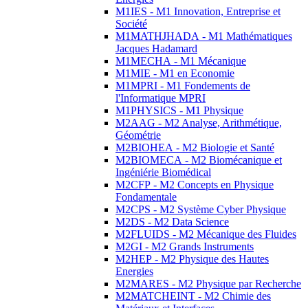
M1IES - M1 Innovation, Entreprise et
Société
M1MATHJHADA - M1 Mathématiques
Jacques Hadamard
M1MECHA - M1 Mécanique
M1MIE - M1 en Economie
M1MPRI - M1 Fondements de
l'Informatique MPRI
M1PHYSICS - M1 Physique
M2AAG - M2 Analyse, Arithmétique,
Géométrie
M2BIOHEA - M2 Biologie et Santé
M2BIOMECA - M2 Biomécanique et
Ingéniérie Biomédical
M2CFP - M2 Concepts en Physique
Fondamentale
M2CPS - M2 Système Cyber Physique
M2DS - M2 Data Science
M2FLUIDS - M2 Mécanique des Fluides
M2GI - M2 Grands Instruments
M2HEP - M2 Physique des Hautes
Energies
M2MARES - M2 Physique par Recherche
M2MATCHEINT - M2 Chimie des