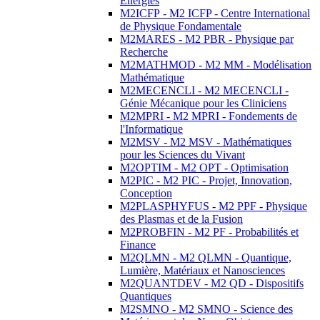
Energies
M2ICFP - M2 ICFP - Centre International
de Physique Fondamentale
M2MARES - M2 PBR - Physique par
Recherche
M2MATHMOD - M2 MM - Modélisation
Mathématique
M2MECENCLI - M2 MECENCLI -
Génie Mécanique pour les Cliniciens
M2MPRI - M2 MPRI - Fondements de
l'Informatique
M2MSV - M2 MSV - Mathématiques
pour les Sciences du Vivant
M2OPTIM - M2 OPT - Optimisation
M2PIC - M2 PIC - Projet, Innovation,
Conception
M2PLASPHYFUS - M2 PPF - Physique
des Plasmas et de la Fusion
M2PROBFIN - M2 PF - Probabilités et
Finance
M2QLMN - M2 QLMN - Quantique,
Lumière, Matériaux et Nanosciences
M2QUANTDEV - M2 QD - Dispositifs
Quantiques
M2SMNO - M2 SMNO - Science des