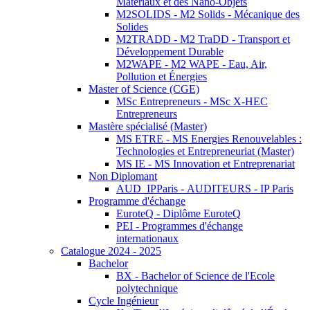
Matériaux et des Nano-Objets
M2SOLIDS - M2 Solids - Mécanique des
Solides
M2TRADD - M2 TraDD - Transport et
Développement Durable
M2WAPE - M2 WAPE - Eau, Air,
Pollution et Énergies
Master of Science (CGE)
MSc Entrepreneurs - MSc X-HEC
Entrepreneurs
Mastère spécialisé (Master)
MS ETRE - MS Energies Renouvelables :
Technologies et Entrepreneuriat (Master)
MS IE - MS Innovation et Entreprenariat
Non Diplomant
AUD_IPParis - AUDITEURS - IP Paris
Programme d'échange
EuroteQ - Diplôme EuroteQ
PEI - Programmes d'échange
internationaux
Catalogue 2024 - 2025
Bachelor
BX - Bachelor of Science de l'Ecole
polytechnique
Cycle Ingénieur