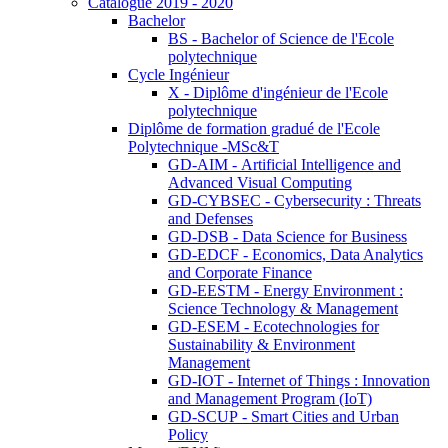
Catalogue 2019 - 2020
Bachelor
BS - Bachelor of Science de l'Ecole
polytechnique
Cycle Ingénieur
X - Diplôme d'ingénieur de l'Ecole
polytechnique
Diplôme de formation gradué de l'Ecole
Polytechnique -MSc&T
GD-AIM - Artificial Intelligence and
Advanced Visual Computing
GD-CYBSEC - Cybersecurity : Threats
and Defenses
GD-DSB - Data Science for Business
GD-EDCF - Economics, Data Analytics
and Corporate Finance
GD-EESTM - Energy Environment :
Science Technology & Management
GD-ESEM - Ecotechnologies for
Sustainability & Environment
Management
GD-IOT - Internet of Things : Innovation
and Management Program (IoT)
GD-SCUP - Smart Cities and Urban
Policy