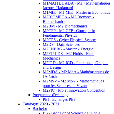
M1MATHJHADA - M1 - Mathematiques
Jacques Hadamard
M1MIE - M1 MiE - Master in Economics
M2BIOMECA - M2 Biomeca -
Biomechanics
M2BM - M2 Biomechanics
M2CFP - M2 CFP - Concepts in
Fundamental Physics
M2CPS - Cyber Physical System
M2DS - Data Sciences
M2ENERG - Master 2 Énergie
M2FLUIDS - M2 Fluids - Fluid
Mechanics
M2IGD - M2 IGD - Interaction, Graphic
and Design
M2MDA - M2 MdA - Mathématiques de
l'Aléatoire
M2MSV - M2 MSV - Mathématiques
pour les Sciences du Vivant
M2PIC - Projet Innovation Conception
Programme d'échange
PEI - Echanges PEI
Catalogue 2020 - 2021
Bachelor
BS - Bachelor of Science de l'Ecole