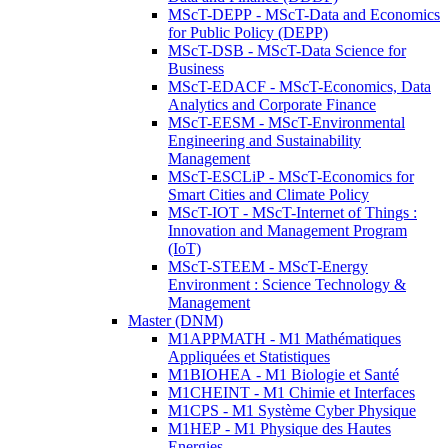
MScT-DEPP - MScT-Data and Economics
for Public Policy (DEPP)
MScT-DSB - MScT-Data Science for
Business
MScT-EDACF - MScT-Economics, Data
Analytics and Corporate Finance
MScT-EESM - MScT-Environmental
Engineering and Sustainability
Management
MScT-ESCLiP - MScT-Economics for
Smart Cities and Climate Policy
MScT-IOT - MScT-Internet of Things :
Innovation and Management Program
(IoT)
MScT-STEEM - MScT-Energy
Environment : Science Technology &
Management
Master (DNM)
M1APPMATH - M1 Mathématiques
Appliquées et Statistiques
M1BIOHEA - M1 Biologie et Santé
M1CHEINT - M1 Chimie et Interfaces
M1CPS - M1 Système Cyber Physique
M1HEP - M1 Physique des Hautes
Energies