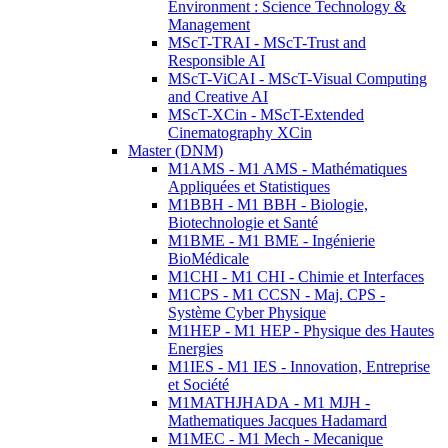
Environment : Science Technology &
Management
MScT-TRAI - MScT-Trust and
Responsible AI
MScT-ViCAI - MScT-Visual Computing
and Creative AI
MScT-XCin - MScT-Extended
Cinematography XCin
Master (DNM)
M1AMS - M1 AMS - Mathématiques
Appliquées et Statistiques
M1BBH - M1 BBH - Biologie,
Biotechnologie et Santé
M1BME - M1 BME - Ingénierie
BioMédicale
M1CHI - M1 CHI - Chimie et Interfaces
M1CPS - M1 CCSN - Maj. CPS -
Système Cyber Physique
M1HEP - M1 HEP - Physique des Hautes
Energies
M1IES - M1 IES - Innovation, Entreprise
et Société
M1MATHJHADA - M1 MJH -
Mathematiques Jacques Hadamard
M1MEC - M1 Mech - Mecanique