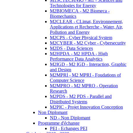
M1SCTECHNRJ - M1 - Sciences and
Technologies for Energy
M2BIOMECA - M2 Biomeca -
Biomechanics
M2CLEAR - CLimat, Environnement,
Applications et Recherche - Water, Air,
Pollution and Energy
M2CPS - Cyber Physical System
M2CYBER - M2 Cyber - Cybersecurity
M2DS - Data Sciences
M2HPDA - M2 HPDA - High
Performance Data Analytics
M2IGD - M2 IGD - Interaction, Graphic
and Design
M2MPRI - M2 MPRI - Foudations of
Computer Science
M2MPRO - M2 MPRO - Operation
Research
M2PDS - M2 PDS - Parallel and
Distributed Systems
M2PIC - Projet Innovation Conception
Non Diplomant
ND - Non Diplomant
Programme d'échange
PEI - Echanges PEI