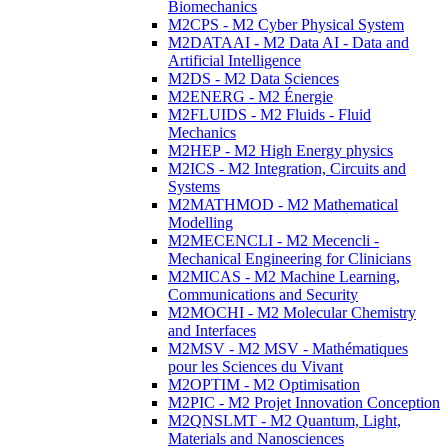
Biomechanics
M2CPS - M2 Cyber Physical System
M2DATAAI - M2 Data AI - Data and
Artificial Intelligence
M2DS - M2 Data Sciences
M2ENERG - M2 Énergie
M2FLUIDS - M2 Fluids - Fluid
Mechanics
M2HEP - M2 High Energy physics
M2ICS - M2 Integration, Circuits and
Systems
M2MATHMOD - M2 Mathematical
Modelling
M2MECENCLI - M2 Mecencli -
Mechanical Engineering for Clinicians
M2MICAS - M2 Machine Learning,
Communications and Security
M2MOCHI - M2 Molecular Chemistry
and Interfaces
M2MSV - M2 MSV - Mathématiques
pour les Sciences du Vivant
M2OPTIM - M2 Optimisation
M2PIC - M2 Projet Innovation Conception
M2QNSLMT - M2 Quantum, Light,
Materials and Nanosciences