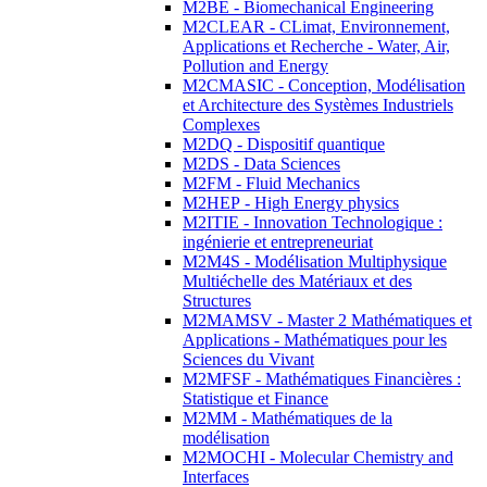
M2BE - Biomechanical Engineering
M2CLEAR - CLimat, Environnement,
Applications et Recherche - Water, Air,
Pollution and Energy
M2CMASIC - Conception, Modélisation
et Architecture des Systèmes Industriels
Complexes
M2DQ - Dispositif quantique
M2DS - Data Sciences
M2FM - Fluid Mechanics
M2HEP - High Energy physics
M2ITIE - Innovation Technologique :
ingénierie et entrepreneuriat
M2M4S - Modélisation Multiphysique
Multiéchelle des Matériaux et des
Structures
M2MAMSV - Master 2 Mathématiques et
Applications - Mathématiques pour les
Sciences du Vivant
M2MFSF - Mathématiques Financières :
Statistique et Finance
M2MM - Mathématiques de la
modélisation
M2MOCHI - Molecular Chemistry and
Interfaces