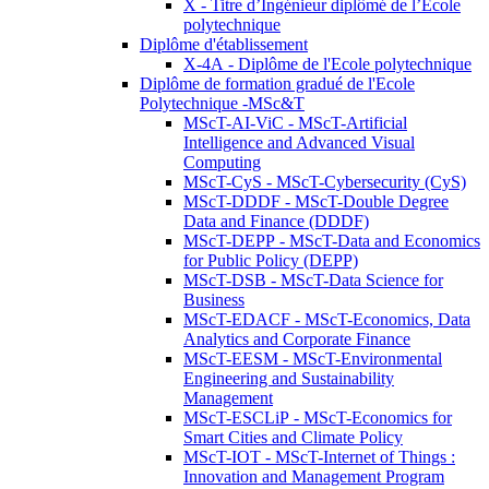
X - Titre d’Ingénieur diplômé de l’École
polytechnique
Diplôme d'établissement
X-4A - Diplôme de l'Ecole polytechnique
Diplôme de formation gradué de l'Ecole
Polytechnique -MSc&T
MScT-AI-ViC - MScT-Artificial
Intelligence and Advanced Visual
Computing
MScT-CyS - MScT-Cybersecurity (CyS)
MScT-DDDF - MScT-Double Degree
Data and Finance (DDDF)
MScT-DEPP - MScT-Data and Economics
for Public Policy (DEPP)
MScT-DSB - MScT-Data Science for
Business
MScT-EDACF - MScT-Economics, Data
Analytics and Corporate Finance
MScT-EESM - MScT-Environmental
Engineering and Sustainability
Management
MScT-ESCLiP - MScT-Economics for
Smart Cities and Climate Policy
MScT-IOT - MScT-Internet of Things :
Innovation and Management Program