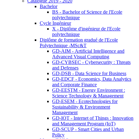
Catalogue 2019 - 2020
Bachelor
BS - Bachelor of Science de l'Ecole
polytechnique
Cycle Ingénieur
X - Diplôme d'ingénieur de l'Ecole
polytechnique
Diplôme de formation gradué de l'Ecole
Polytechnique -MSc&T
GD-AIM - Artificial Intelligence and
Advanced Visual Computing
GD-CYBSEC - Cybersecurity : Threats
and Defenses
GD-DSB - Data Science for Business
GD-EDCF - Economics, Data Analytics
and Corporate Finance
GD-EESTM - Energy Environment :
Science Technology & Management
GD-ESEM - Ecotechnologies for
Sustainability & Environment
Management
GD-IOT - Internet of Things : Innovation
and Management Program (IoT)
GD-SCUP - Smart Cities and Urban
Policy