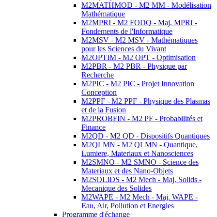
M2MATHMOD - M2 MM - Modélisation
Mathématique
M2MPRI - M2 FODQ - Maj. MPRI -
Fondements de l'Informatique
M2MSV - M2 MSV - Mathématiques
pour les Sciences du Vivant
M2OPTIM - M2 OPT - Optimisation
M2PBR - M2 PBR - Physique par
Recherche
M2PIC - M2 PIC - Projet Innovation
Conception
M2PPF - M2 PPF - Physique des Plasmas
et de la Fusion
M2PROBFIN - M2 PF - Probabilités et
Finance
M2QD - M2 QD - Dispositifs Quantiques
M2QLMN - M2 QLMN - Quantique,
Lumiere, Materiaux et Nanosciences
M2SMNO - M2 SMNO - Science des
Materiaux et des Nano-Objets
M2SOLIDS - M2 Mech - Maj. Solids -
Mecanique des Solides
M2WAPE - M2 Mech - Maj. WAPE -
Eau, Air, Pollution et Energies
Programme d'échange