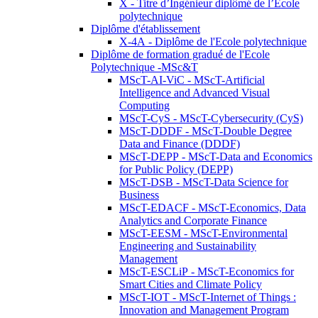
X - Titre d’Ingénieur diplômé de l’École
polytechnique
Diplôme d'établissement
X-4A - Diplôme de l'Ecole polytechnique
Diplôme de formation gradué de l'Ecole
Polytechnique -MSc&T
MScT-AI-ViC - MScT-Artificial
Intelligence and Advanced Visual
Computing
MScT-CyS - MScT-Cybersecurity (CyS)
MScT-DDDF - MScT-Double Degree
Data and Finance (DDDF)
MScT-DEPP - MScT-Data and Economics
for Public Policy (DEPP)
MScT-DSB - MScT-Data Science for
Business
MScT-EDACF - MScT-Economics, Data
Analytics and Corporate Finance
MScT-EESM - MScT-Environmental
Engineering and Sustainability
Management
MScT-ESCLiP - MScT-Economics for
Smart Cities and Climate Policy
MScT-IOT - MScT-Internet of Things :
Innovation and Management Program