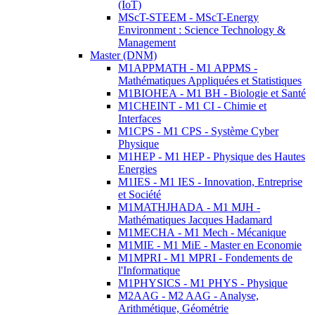
(IoT)
MScT-STEEM - MScT-Energy
Environment : Science Technology &
Management
Master (DNM)
M1APPMATH - M1 APPMS -
Mathématiques Appliquées et Statistiques
M1BIOHEA - M1 BH - Biologie et Santé
M1CHEINT - M1 CI - Chimie et
Interfaces
M1CPS - M1 CPS - Système Cyber
Physique
M1HEP - M1 HEP - Physique des Hautes
Energies
M1IES - M1 IES - Innovation, Entreprise
et Société
M1MATHJHADA - M1 MJH -
Mathématiques Jacques Hadamard
M1MECHA - M1 Mech - Mécanique
M1MIE - M1 MiE - Master en Economie
M1MPRI - M1 MPRI - Fondements de
l'Informatique
M1PHYSICS - M1 PHYS - Physique
M2AAG - M2 AAG - Analyse,
Arithmétique, Géométrie