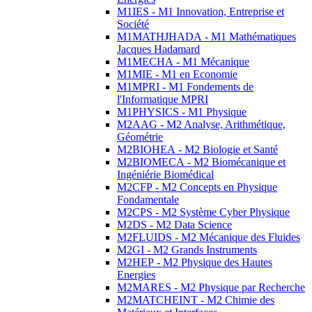
M1IES - M1 Innovation, Entreprise et
Société
M1MATHJHADA - M1 Mathématiques
Jacques Hadamard
M1MECHA - M1 Mécanique
M1MIE - M1 en Economie
M1MPRI - M1 Fondements de
l'Informatique MPRI
M1PHYSICS - M1 Physique
M2AAG - M2 Analyse, Arithmétique,
Géométrie
M2BIOHEA - M2 Biologie et Santé
M2BIOMECA - M2 Biomécanique et
Ingéniérie Biomédical
M2CFP - M2 Concepts en Physique
Fondamentale
M2CPS - M2 Système Cyber Physique
M2DS - M2 Data Science
M2FLUIDS - M2 Mécanique des Fluides
M2GI - M2 Grands Instruments
M2HEP - M2 Physique des Hautes
Energies
M2MARES - M2 Physique par Recherche
M2MATCHEINT - M2 Chimie des