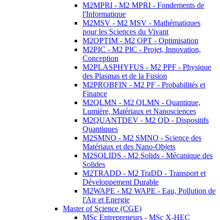
M2MPRI - M2 MPRI - Fondements de
l'Informatique
M2MSV - M2 MSV - Mathématiques
pour les Sciences du Vivant
M2OPTIM - M2 OPT - Optimisation
M2PIC - M2 PIC - Projet, Innovation,
Conception
M2PLASPHYFUS - M2 PPF - Physique
des Plasmas et de la Fusion
M2PROBFIN - M2 PF - Probabilités et
Finance
M2QLMN - M2 QLMN - Quantique,
Lumière, Matériaux et Nanosciences
M2QUANTDEV - M2 QD - Dispositifs
Quantiques
M2SMNO - M2 SMNO - Science des
Matériaux et des Nano-Objets
M2SOLIDS - M2 Solids - Mécanique des
Solides
M2TRADD - M2 TraDD - Transport et
Développement Durable
M2WAPE - M2 WAPE - Eau, Pollution de
l'Air et Energie
Master of Science (CGE)
MSc Entrepreneurs - MSc X-HEC