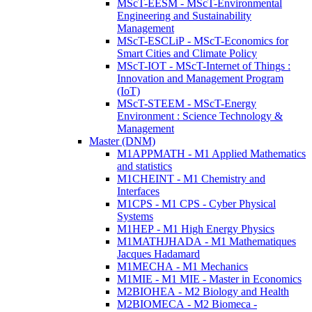
MScT-EESM - MScT-Environmental
Engineering and Sustainability
Management
MScT-ESCLiP - MScT-Economics for
Smart Cities and Climate Policy
MScT-IOT - MScT-Internet of Things :
Innovation and Management Program
(IoT)
MScT-STEEM - MScT-Energy
Environment : Science Technology &
Management
Master (DNM)
M1APPMATH - M1 Applied Mathematics
and statistics
M1CHEINT - M1 Chemistry and
Interfaces
M1CPS - M1 CPS - Cyber Physical
Systems
M1HEP - M1 High Energy Physics
M1MATHJHADA - M1 Mathematiques
Jacques Hadamard
M1MECHA - M1 Mechanics
M1MIE - M1 MIE - Master in Economics
M2BIOHEA - M2 Biology and Health
M2BIOMECA - M2 Biomeca -