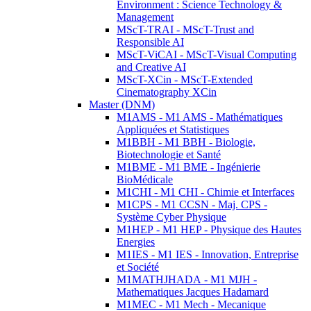
Environment : Science Technology &
Management
MScT-TRAI - MScT-Trust and
Responsible AI
MScT-ViCAI - MScT-Visual Computing
and Creative AI
MScT-XCin - MScT-Extended
Cinematography XCin
Master (DNM)
M1AMS - M1 AMS - Mathématiques
Appliquées et Statistiques
M1BBH - M1 BBH - Biologie,
Biotechnologie et Santé
M1BME - M1 BME - Ingénierie
BioMédicale
M1CHI - M1 CHI - Chimie et Interfaces
M1CPS - M1 CCSN - Maj. CPS -
Système Cyber Physique
M1HEP - M1 HEP - Physique des Hautes
Energies
M1IES - M1 IES - Innovation, Entreprise
et Société
M1MATHJHADA - M1 MJH -
Mathematiques Jacques Hadamard
M1MEC - M1 Mech - Mecanique