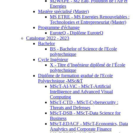
M2WAPE - M2 Eau, Pollution de l'Air et
Energies
Mastère spécialisé (Master)
MS ETRE - MS Energies Renouvelables :
Technologies et Entrepreneuriat (Master)
Programme d'échange
EuroteQ - Diplôme EuroteQ
Catalogue 2022 - 2023
Bachelor
BS - Bachelor of Science de l'Ecole
polytechnique
Cycle Ingénieur
X - Titre d’Ingénieur diplômé de l’École
polytechnique
Diplôme de formation gradué de l'Ecole
Polytechnique -MSc&T
MScT-AI-ViC - MScT-Artificial
Intelligence and Advanced Visual
Computing
MScT-CTD - MScT-Cybersecurity :
Threats and Defenses
MScT-DSB - MScT-Data Science for
Business
MScT-EDACF - MScT-Economics, Data
Analytics and Corporate Finance