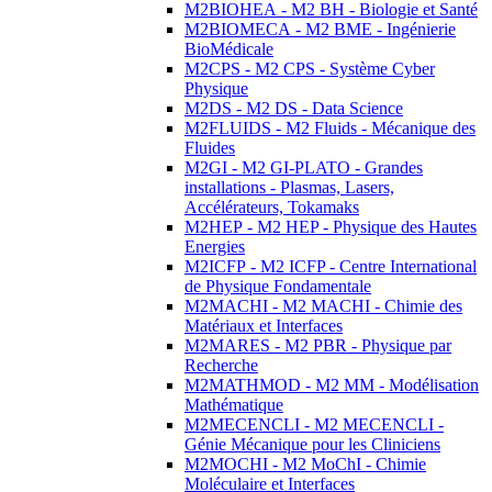
M2BIOHEA - M2 BH - Biologie et Santé
M2BIOMECA - M2 BME - Ingénierie
BioMédicale
M2CPS - M2 CPS - Système Cyber
Physique
M2DS - M2 DS - Data Science
M2FLUIDS - M2 Fluids - Mécanique des
Fluides
M2GI - M2 GI-PLATO - Grandes
installations - Plasmas, Lasers,
Accélérateurs, Tokamaks
M2HEP - M2 HEP - Physique des Hautes
Energies
M2ICFP - M2 ICFP - Centre International
de Physique Fondamentale
M2MACHI - M2 MACHI - Chimie des
Matériaux et Interfaces
M2MARES - M2 PBR - Physique par
Recherche
M2MATHMOD - M2 MM - Modélisation
Mathématique
M2MECENCLI - M2 MECENCLI -
Génie Mécanique pour les Cliniciens
M2MOCHI - M2 MoChI - Chimie
Moléculaire et Interfaces