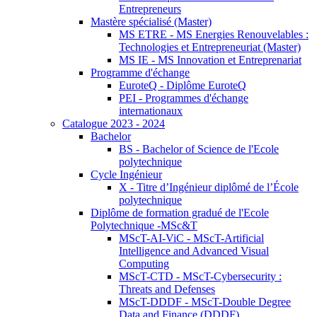
Entrepreneurs
Mastère spécialisé (Master)
MS ETRE - MS Energies Renouvelables :
Technologies et Entrepreneuriat (Master)
MS IE - MS Innovation et Entreprenariat
Programme d'échange
EuroteQ - Diplôme EuroteQ
PEI - Programmes d'échange
internationaux
Catalogue 2023 - 2024
Bachelor
BS - Bachelor of Science de l'Ecole
polytechnique
Cycle Ingénieur
X - Titre d’Ingénieur diplômé de l’École
polytechnique
Diplôme de formation gradué de l'Ecole
Polytechnique -MSc&T
MScT-AI-ViC - MScT-Artificial
Intelligence and Advanced Visual
Computing
MScT-CTD - MScT-Cybersecurity :
Threats and Defenses
MScT-DDDF - MScT-Double Degree
Data and Finance (DDDF)