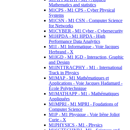
Mathematics and statistics
M1CPS - M1 CPS - Cyber Physical
Systems
M1CSN - M1 CSN - Computer Science
for Networks
M1CYBER - M1 Cyber - Cybersecurity
M1HPDA - M1 HPDA - High
Performance Data Analytics
M1I - M1 Informatique - Voie Jacques
Herbrand - X
M1IGD - M1 IGD - Interaction, Graphic
and Design
M1INTTRACPHY - M1 - International
Track in Physics
M1MAP - M1 Mathématiques et
Applications - Voie Jacques Hadamard -
École Polytechnique
M1MATHAPP - M1 - Mathématiques
Appliquées
M1MPRI - M1 MPRI - Foudations of
Computer Science
M1P - M1 Physique - Voie Irène Joliot
Curie - X
M1PHYSICS - M1 - Physics