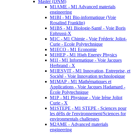
Master (DNM)
M1AME - M1 Advanced materials
engineering
M1BI - M1 Bio-informatique (Voie
Rosalind Franklin)
M1BS - M1 Biologie-Santé - Voie Boris
Ephrussi-X
M1C - M1 Chimie - Voie Fréderic Joliot-
Curie - Ecole Polytechnique
M1ECO - M1 Economie
M1HEP - M1 High Energy Physics
M1I - M1 Informatique - Voie Jacques
Herbrand - X
M1IESVIT - M1 Innovation, Entreprise, et
Société - Voie Innovation technologique
M1MAP - M1 Mathématiques et
Applications - Voie Jacques Hadamard -
École Polytechnique
M1P - M1 Physique - Voie Irène Joliot
Curie - X
M1STEPE - M1 STEPE - Sciences pour
les défis de l'environnement/Sciences for
environmentals challenges
M2AME - Advanced materials
engineering