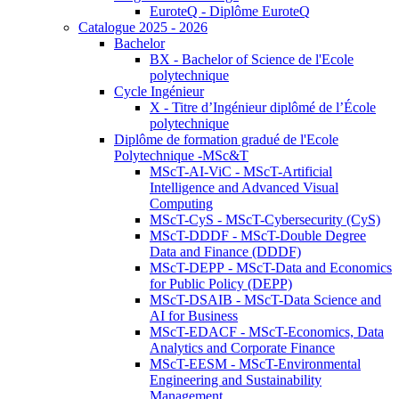
EuroteQ - Diplôme EuroteQ
Catalogue 2025 - 2026
Bachelor
BX - Bachelor of Science de l'Ecole
polytechnique
Cycle Ingénieur
X - Titre d’Ingénieur diplômé de l’École
polytechnique
Diplôme de formation gradué de l'Ecole
Polytechnique -MSc&T
MScT-AI-ViC - MScT-Artificial
Intelligence and Advanced Visual
Computing
MScT-CyS - MScT-Cybersecurity (CyS)
MScT-DDDF - MScT-Double Degree
Data and Finance (DDDF)
MScT-DEPP - MScT-Data and Economics
for Public Policy (DEPP)
MScT-DSAIB - MScT-Data Science and
AI for Business
MScT-EDACF - MScT-Economics, Data
Analytics and Corporate Finance
MScT-EESM - MScT-Environmental
Engineering and Sustainability
Management