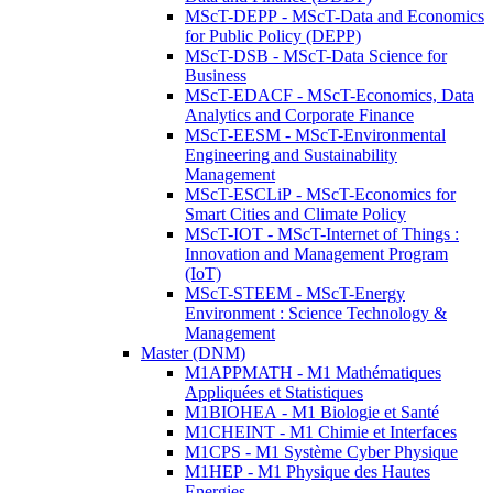
MScT-DEPP - MScT-Data and Economics
for Public Policy (DEPP)
MScT-DSB - MScT-Data Science for
Business
MScT-EDACF - MScT-Economics, Data
Analytics and Corporate Finance
MScT-EESM - MScT-Environmental
Engineering and Sustainability
Management
MScT-ESCLiP - MScT-Economics for
Smart Cities and Climate Policy
MScT-IOT - MScT-Internet of Things :
Innovation and Management Program
(IoT)
MScT-STEEM - MScT-Energy
Environment : Science Technology &
Management
Master (DNM)
M1APPMATH - M1 Mathématiques
Appliquées et Statistiques
M1BIOHEA - M1 Biologie et Santé
M1CHEINT - M1 Chimie et Interfaces
M1CPS - M1 Système Cyber Physique
M1HEP - M1 Physique des Hautes
Energies