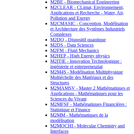
M2BE - Biomechanical Engineering
M2CLEAR - CLimat, Environnement,
Applications et Recherche - Water, Air,
Pollution and Energy
M2CMASIC - Conception, Modélisation
et Architecture des Systèmes Industriels
Complexes
M2DQ - Dispositif quantique
M2DS - Data Sciences
M2FM - Fluid Mechanics
M2HEP - High Energy physics
M2ITIE - Innovation Technologique :
ingénierie et entrepreneuriat
M2M4S - Modélisation Multiphysique
Multiéchelle des Matériaux et des
Structures
M2MAMSV - Master 2 Mathématiques et
Applications - Mathématiques pour les
Sciences du Vivant
M2MFSF - Mathématiques Financières :
Statistique et Finance
M2MM - Mathématiques de la
modélisation
M2MOCHI - Molecular Chemistry and
Interfaces