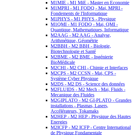
M1MIE - M1 MiE - Master en Economie
M1MPRI - M1 FODQ - Maj. MPRI -
Fondements de l'Informatique
M1PHYS - M1 PHYS - Physique
M1QMI - M1 FODQ - Maj. QMI -
Quantique, Mathematiques, Informatique
M2AAG - M2 AAG - Analyse,
Arithmétique, Géométrie
M2BBH - M2 BBH - Biologie,
Biotechnologie et Santé
M2BME - M2 BME - Ingénierie
BioMédicale
M2CHI - M2 CHI - Chimie et Interfaces
M2CPS - M2 CCSN - Maj. CPS -
Système Cyber Physique
M2DS - M2 DS - Science des données
M2FLUIDS - M2 Mech - Maj. Fluids -
Mecanique des Fluides
M2GIPLATO - M2 GI-PLATO - Grandes
installations - Plasmas, Lasers,
Accélérateurs, Tokamaks
M2HEP - M2 HEP - Physique des Hautes
Energies
M2ICFP - M2 ICFP - Centre International
de Physique Fondamentale