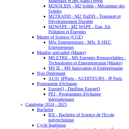
Matériaux et des Nano-Objets
M2SOLIDS - M2 Solids - Mécanique des
Solides
M2TRADD - M2 TraDD - Transport et
Développement Durable
M2WAPE - M2 WAPE - Eau, Air,
Pollution et Énergies
Master of Science (CGE)
MSc Entrepreneurs - MSc X-HEC
Entrepreneurs
Mastère spécialisé (Master)
MS ETRE - MS Energies Renouvelables :
Technologies et Entrepreneuriat (Master)
MS IE - MS Innovation et Entreprenariat
Non Diplomant
AUD_IPParis - AUDITEURS - IP Paris
Programme d'échange
EuroteQ - Diplôme EuroteQ
PEI - Programmes d'échange
internationaux
Catalogue 2024 - 2025
Bachelor
BX - Bachelor of Science de l'Ecole
polytechnique
Cycle Ingénieur