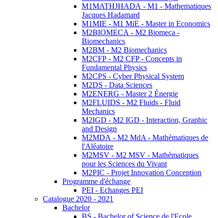
M1MATHJHADA - M1 - Mathematiques
Jacques Hadamard
M1MIE - M1 MiE - Master in Economics
M2BIOMECA - M2 Biomeca -
Biomechanics
M2BM - M2 Biomechanics
M2CFP - M2 CFP - Concepts in
Fundamental Physics
M2CPS - Cyber Physical System
M2DS - Data Sciences
M2ENERG - Master 2 Énergie
M2FLUIDS - M2 Fluids - Fluid
Mechanics
M2IGD - M2 IGD - Interaction, Graphic
and Design
M2MDA - M2 MdA - Mathématiques de
l'Aléatoire
M2MSV - M2 MSV - Mathématiques
pour les Sciences du Vivant
M2PIC - Projet Innovation Conception
Programme d'échange
PEI - Echanges PEI
Catalogue 2020 - 2021
Bachelor
BS - Bachelor of Science de l'Ecole