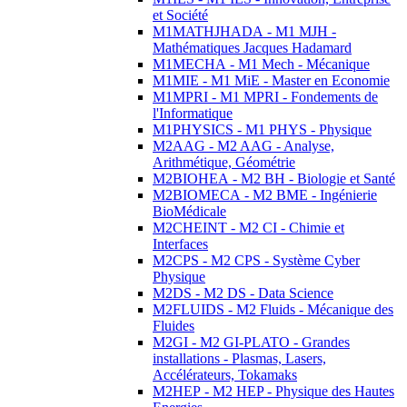
et Société
M1MATHJHADA - M1 MJH -
Mathématiques Jacques Hadamard
M1MECHA - M1 Mech - Mécanique
M1MIE - M1 MiE - Master en Economie
M1MPRI - M1 MPRI - Fondements de
l'Informatique
M1PHYSICS - M1 PHYS - Physique
M2AAG - M2 AAG - Analyse,
Arithmétique, Géométrie
M2BIOHEA - M2 BH - Biologie et Santé
M2BIOMECA - M2 BME - Ingénierie
BioMédicale
M2CHEINT - M2 CI - Chimie et
Interfaces
M2CPS - M2 CPS - Système Cyber
Physique
M2DS - M2 DS - Data Science
M2FLUIDS - M2 Fluids - Mécanique des
Fluides
M2GI - M2 GI-PLATO - Grandes
installations - Plasmas, Lasers,
Accélérateurs, Tokamaks
M2HEP - M2 HEP - Physique des Hautes