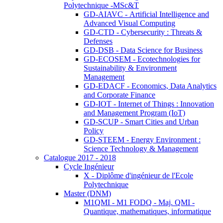
Polytechnique -MSc&T
GD-AIAVC - Artificial Intelligence and
Advanced Visual Computing
GD-CTD - Cybersecurity : Threats &
Defenses
GD-DSB - Data Science for Business
GD-ECOSEM - Ecotechnologies for
Sustainability & Environment
Management
GD-EDACF - Economics, Data Analytics
and Corporate Finance
GD-IOT - Internet of Things : Innovation
and Management Program (IoT)
GD-SCUP - Smart Cities and Urban
Policy
GD-STEEM - Energy Environment :
Science Technology & Management
Catalogue 2017 - 2018
Cycle Ingénieur
X - Diplôme d'ingénieur de l'Ecole
Polytechnique
Master (DNM)
M1QMI - M1 FODQ - Maj. QMI -
Quantique, mathematiques, informatique