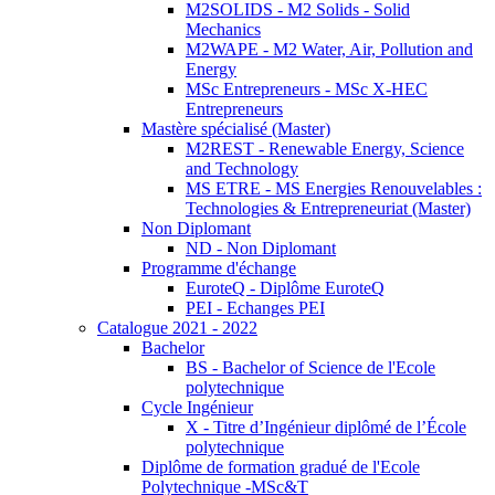
M2SOLIDS - M2 Solids - Solid
Mechanics
M2WAPE - M2 Water, Air, Pollution and
Energy
MSc Entrepreneurs - MSc X-HEC
Entrepreneurs
Mastère spécialisé (Master)
M2REST - Renewable Energy, Science
and Technology
MS ETRE - MS Energies Renouvelables :
Technologies & Entrepreneuriat (Master)
Non Diplomant
ND - Non Diplomant
Programme d'échange
EuroteQ - Diplôme EuroteQ
PEI - Echanges PEI
Catalogue 2021 - 2022
Bachelor
BS - Bachelor of Science de l'Ecole
polytechnique
Cycle Ingénieur
X - Titre d’Ingénieur diplômé de l’École
polytechnique
Diplôme de formation gradué de l'Ecole
Polytechnique -MSc&T