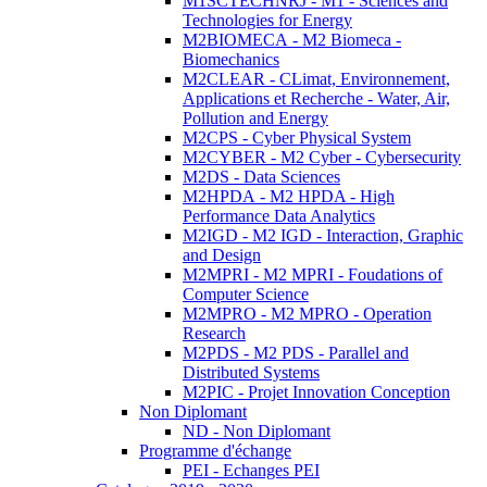
M1SCTECHNRJ - M1 - Sciences and
Technologies for Energy
M2BIOMECA - M2 Biomeca -
Biomechanics
M2CLEAR - CLimat, Environnement,
Applications et Recherche - Water, Air,
Pollution and Energy
M2CPS - Cyber Physical System
M2CYBER - M2 Cyber - Cybersecurity
M2DS - Data Sciences
M2HPDA - M2 HPDA - High
Performance Data Analytics
M2IGD - M2 IGD - Interaction, Graphic
and Design
M2MPRI - M2 MPRI - Foudations of
Computer Science
M2MPRO - M2 MPRO - Operation
Research
M2PDS - M2 PDS - Parallel and
Distributed Systems
M2PIC - Projet Innovation Conception
Non Diplomant
ND - Non Diplomant
Programme d'échange
PEI - Echanges PEI