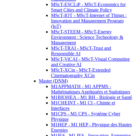
MScT-ESCLiP - MScT-Economics for
Smart Cities and Climate Policy
MScT-IOT - MScT-Internet of Things :
Innovation and Management Program
(IoT)
MScT-STEEM - MScT-Energy
Environment : Science Technology &
Management
MScT-TRAI - MScT-Trust and
Responsible AI
MScT-ViCAI - MScT-Visual Computing
and Creative AI
MScT-XCin - MScT-Extended
Cinematography XCin
Master (DNM)
M1APPMATH - M1 APPMS -
Mathématiques Appliquées et Statistiques
M1BIOHEA - M1 BH - Biologie et Santé
M1CHEINT - M1 CI - Chimie et
Interfaces
M1CPS - M1 CPS - Système Cyber
Physique
M1HEP - M1 HEP - Physique des Hautes
Energies
M1IES - M1 IES - Innovation, Entreprise