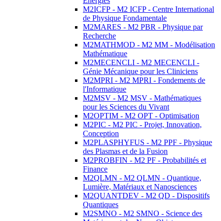
Energies
M2ICFP - M2 ICFP - Centre International
de Physique Fondamentale
M2MARES - M2 PBR - Physique par
Recherche
M2MATHMOD - M2 MM - Modélisation
Mathématique
M2MECENCLI - M2 MECENCLI -
Génie Mécanique pour les Cliniciens
M2MPRI - M2 MPRI - Fondements de
l'Informatique
M2MSV - M2 MSV - Mathématiques
pour les Sciences du Vivant
M2OPTIM - M2 OPT - Optimisation
M2PIC - M2 PIC - Projet, Innovation,
Conception
M2PLASPHYFUS - M2 PPF - Physique
des Plasmas et de la Fusion
M2PROBFIN - M2 PF - Probabilités et
Finance
M2QLMN - M2 QLMN - Quantique,
Lumière, Matériaux et Nanosciences
M2QUANTDEV - M2 QD - Dispositifs
Quantiques
M2SMNO - M2 SMNO - Science des