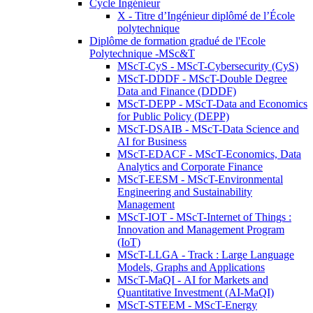
Cycle Ingénieur
X - Titre d’Ingénieur diplômé de l’École
polytechnique
Diplôme de formation gradué de l'Ecole
Polytechnique -MSc&T
MScT-CyS - MScT-Cybersecurity (CyS)
MScT-DDDF - MScT-Double Degree
Data and Finance (DDDF)
MScT-DEPP - MScT-Data and Economics
for Public Policy (DEPP)
MScT-DSAIB - MScT-Data Science and
AI for Business
MScT-EDACF - MScT-Economics, Data
Analytics and Corporate Finance
MScT-EESM - MScT-Environmental
Engineering and Sustainability
Management
MScT-IOT - MScT-Internet of Things :
Innovation and Management Program
(IoT)
MScT-LLGA - Track : Large Language
Models, Graphs and Applications
MScT-MaQI - AI for Markets and
Quantitative Investment (AI-MaQI)
MScT-STEEM - MScT-Energy