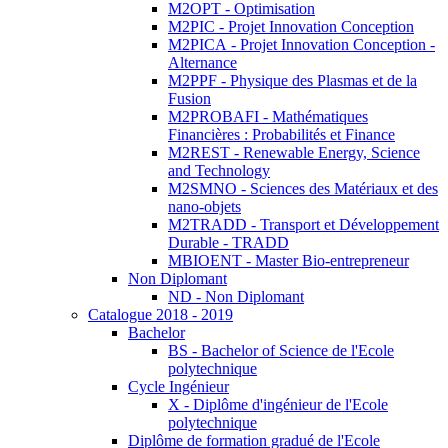
M2OPT - Optimisation
M2PIC - Projet Innovation Conception
M2PICA - Projet Innovation Conception -
Alternance
M2PPF - Physique des Plasmas et de la
Fusion
M2PROBAFI - Mathématiques
Financières : Probabilités et Finance
M2REST - Renewable Energy, Science
and Technology
M2SMNO - Sciences des Matériaux et des
nano-objets
M2TRADD - Transport et Développement
Durable - TRADD
MBIOENT - Master Bio-entrepreneur
Non Diplomant
ND - Non Diplomant
Catalogue 2018 - 2019
Bachelor
BS - Bachelor of Science de l'Ecole
polytechnique
Cycle Ingénieur
X - Diplôme d'ingénieur de l'Ecole
polytechnique
Diplôme de formation gradué de l'Ecole