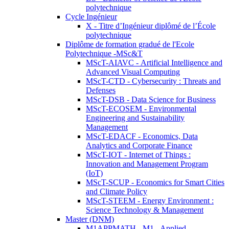
polytechnique
Cycle Ingénieur
X - Titre d’Ingénieur diplômé de l’École
polytechnique
Diplôme de formation gradué de l'Ecole
Polytechnique -MSc&T
MScT-AIAVC - Artificial Intelligence and
Advanced Visual Computing
MScT-CTD - Cybersecurity : Threats and
Defenses
MScT-DSB - Data Science for Business
MScT-ECOSEM - Environmental
Engineering and Sustainability
Management
MScT-EDACF - Economics, Data
Analytics and Corporate Finance
MScT-IOT - Internet of Things :
Innovation and Management Program
(IoT)
MScT-SCUP - Economics for Smart Cities
and Climate Policy
MScT-STEEM - Energy Environment :
Science Technology & Management
Master (DNM)
M1APPMATH - M1 - Applied