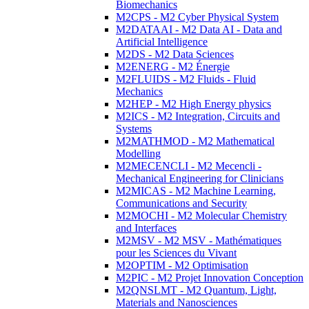
Biomechanics
M2CPS - M2 Cyber Physical System
M2DATAAI - M2 Data AI - Data and
Artificial Intelligence
M2DS - M2 Data Sciences
M2ENERG - M2 Énergie
M2FLUIDS - M2 Fluids - Fluid
Mechanics
M2HEP - M2 High Energy physics
M2ICS - M2 Integration, Circuits and
Systems
M2MATHMOD - M2 Mathematical
Modelling
M2MECENCLI - M2 Mecencli -
Mechanical Engineering for Clinicians
M2MICAS - M2 Machine Learning,
Communications and Security
M2MOCHI - M2 Molecular Chemistry
and Interfaces
M2MSV - M2 MSV - Mathématiques
pour les Sciences du Vivant
M2OPTIM - M2 Optimisation
M2PIC - M2 Projet Innovation Conception
M2QNSLMT - M2 Quantum, Light,
Materials and Nanosciences