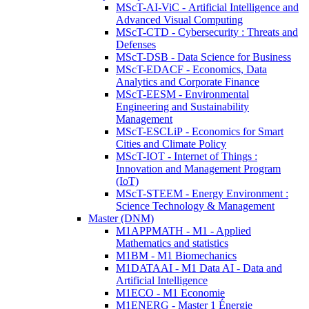
MScT-AI-ViC - Artificial Intelligence and
Advanced Visual Computing
MScT-CTD - Cybersecurity : Threats and
Defenses
MScT-DSB - Data Science for Business
MScT-EDACF - Economics, Data
Analytics and Corporate Finance
MScT-EESM - Environmental
Engineering and Sustainability
Management
MScT-ESCLiP - Economics for Smart
Cities and Climate Policy
MScT-IOT - Internet of Things :
Innovation and Management Program
(IoT)
MScT-STEEM - Energy Environment :
Science Technology & Management
Master (DNM)
M1APPMATH - M1 - Applied
Mathematics and statistics
M1BM - M1 Biomechanics
M1DATAAI - M1 Data AI - Data and
Artificial Intelligence
M1ECO - M1 Economie
M1ENERG - Master 1 Énergie