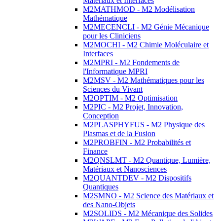
Matériaux et Interfaces
M2MATHMOD - M2 Modélisation
Mathématique
M2MECENCLI - M2 Génie Mécanique
pour les Cliniciens
M2MOCHI - M2 Chimie Moléculaire et
Interfaces
M2MPRI - M2 Fondements de
l'Informatique MPRI
M2MSV - M2 Mathématiques pour les
Sciences du Vivant
M2OPTIM - M2 Optimisation
M2PIC - M2 Projet, Innovation,
Conception
M2PLASPHYFUS - M2 Physique des
Plasmas et de la Fusion
M2PROBFIN - M2 Probabilités et
Finance
M2QNSLMT - M2 Quantique, Lumière,
Matériaux et Nanosciences
M2QUANTDEV - M2 Dispositifs
Quantiques
M2SMNO - M2 Science des Matériaux et
des Nano-Objets
M2SOLIDS - M2 Mécanique des Solides