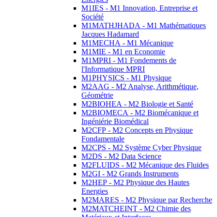
M1IES - M1 Innovation, Entreprise et
Société
M1MATHJHADA - M1 Mathématiques
Jacques Hadamard
M1MECHA - M1 Mécanique
M1MIE - M1 en Economie
M1MPRI - M1 Fondements de
l'Informatique MPRI
M1PHYSICS - M1 Physique
M2AAG - M2 Analyse, Arithmétique,
Géométrie
M2BIOHEA - M2 Biologie et Santé
M2BIOMECA - M2 Biomécanique et
Ingéniérie Biomédical
M2CFP - M2 Concepts en Physique
Fondamentale
M2CPS - M2 Système Cyber Physique
M2DS - M2 Data Science
M2FLUIDS - M2 Mécanique des Fluides
M2GI - M2 Grands Instruments
M2HEP - M2 Physique des Hautes
Energies
M2MARES - M2 Physique par Recherche
M2MATCHEINT - M2 Chimie des