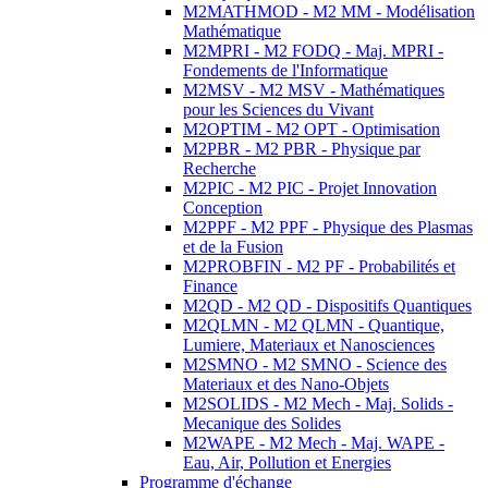
M2MATHMOD - M2 MM - Modélisation
Mathématique
M2MPRI - M2 FODQ - Maj. MPRI -
Fondements de l'Informatique
M2MSV - M2 MSV - Mathématiques
pour les Sciences du Vivant
M2OPTIM - M2 OPT - Optimisation
M2PBR - M2 PBR - Physique par
Recherche
M2PIC - M2 PIC - Projet Innovation
Conception
M2PPF - M2 PPF - Physique des Plasmas
et de la Fusion
M2PROBFIN - M2 PF - Probabilités et
Finance
M2QD - M2 QD - Dispositifs Quantiques
M2QLMN - M2 QLMN - Quantique,
Lumiere, Materiaux et Nanosciences
M2SMNO - M2 SMNO - Science des
Materiaux et des Nano-Objets
M2SOLIDS - M2 Mech - Maj. Solids -
Mecanique des Solides
M2WAPE - M2 Mech - Maj. WAPE -
Eau, Air, Pollution et Energies
Programme d'échange