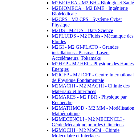
M2BIOHEA - M2 BH - Biologie et Santé
M2BIOMECA - M2 BME - Ingénierie
BioMédicale
M2CPS - M2 CPS - Système Cyber
Physique
M2DS - M2 DS - Data Science
M2FLUIDS - M2 Fluids - Mécanique des
Fluides
M2GI - M2 GI-PLATO - Grandes
installations - Plasmas, Lasers,
Accélérateurs, Tokamaks
M2HEP - M2 HEP - Physique des Hautes
Energies
M2ICFP - M2 ICFP - Centre International
de Physique Fondamentale
M2MACHI - M2 MACHI - Chimie des
Matériaux et Interfaces
M2MARES - M2 PBR - Physique par
Recherche
M2MATHMOD - M2 MM - Modélisation
Mathématique
M2MECENCLI - M2 MECENCLI -
Génie Mécanique pour les Cliniciens
M2MOCHI - M2 MoChI - Chimie
Moléculaire et Interfaces