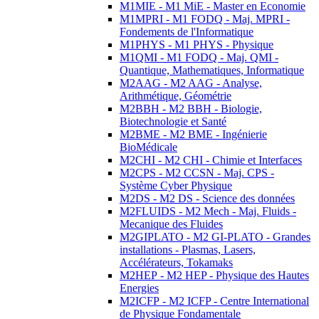
M1MIE - M1 MiE - Master en Economie
M1MPRI - M1 FODQ - Maj. MPRI -
Fondements de l'Informatique
M1PHYS - M1 PHYS - Physique
M1QMI - M1 FODQ - Maj. QMI -
Quantique, Mathematiques, Informatique
M2AAG - M2 AAG - Analyse,
Arithmétique, Géométrie
M2BBH - M2 BBH - Biologie,
Biotechnologie et Santé
M2BME - M2 BME - Ingénierie
BioMédicale
M2CHI - M2 CHI - Chimie et Interfaces
M2CPS - M2 CCSN - Maj. CPS -
Système Cyber Physique
M2DS - M2 DS - Science des données
M2FLUIDS - M2 Mech - Maj. Fluids -
Mecanique des Fluides
M2GIPLATO - M2 GI-PLATO - Grandes
installations - Plasmas, Lasers,
Accélérateurs, Tokamaks
M2HEP - M2 HEP - Physique des Hautes
Energies
M2ICFP - M2 ICFP - Centre International
de Physique Fondamentale