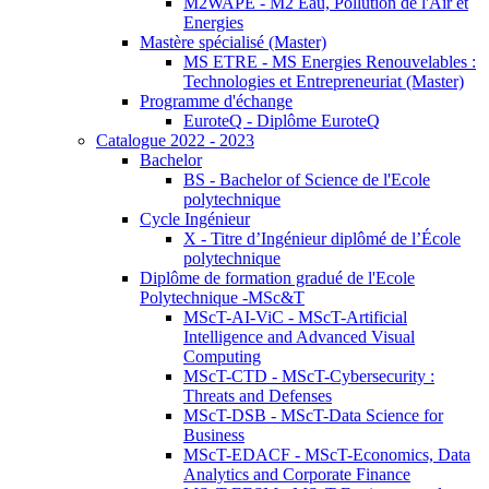
M2WAPE - M2 Eau, Pollution de l'Air et
Energies
Mastère spécialisé (Master)
MS ETRE - MS Energies Renouvelables :
Technologies et Entrepreneuriat (Master)
Programme d'échange
EuroteQ - Diplôme EuroteQ
Catalogue 2022 - 2023
Bachelor
BS - Bachelor of Science de l'Ecole
polytechnique
Cycle Ingénieur
X - Titre d’Ingénieur diplômé de l’École
polytechnique
Diplôme de formation gradué de l'Ecole
Polytechnique -MSc&T
MScT-AI-ViC - MScT-Artificial
Intelligence and Advanced Visual
Computing
MScT-CTD - MScT-Cybersecurity :
Threats and Defenses
MScT-DSB - MScT-Data Science for
Business
MScT-EDACF - MScT-Economics, Data
Analytics and Corporate Finance