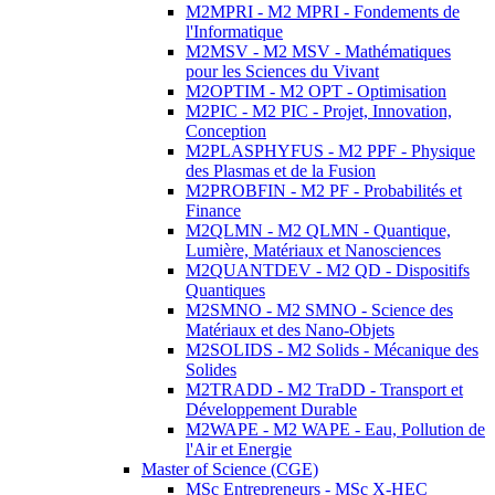
M2MPRI - M2 MPRI - Fondements de
l'Informatique
M2MSV - M2 MSV - Mathématiques
pour les Sciences du Vivant
M2OPTIM - M2 OPT - Optimisation
M2PIC - M2 PIC - Projet, Innovation,
Conception
M2PLASPHYFUS - M2 PPF - Physique
des Plasmas et de la Fusion
M2PROBFIN - M2 PF - Probabilités et
Finance
M2QLMN - M2 QLMN - Quantique,
Lumière, Matériaux et Nanosciences
M2QUANTDEV - M2 QD - Dispositifs
Quantiques
M2SMNO - M2 SMNO - Science des
Matériaux et des Nano-Objets
M2SOLIDS - M2 Solids - Mécanique des
Solides
M2TRADD - M2 TraDD - Transport et
Développement Durable
M2WAPE - M2 WAPE - Eau, Pollution de
l'Air et Energie
Master of Science (CGE)
MSc Entrepreneurs - MSc X-HEC