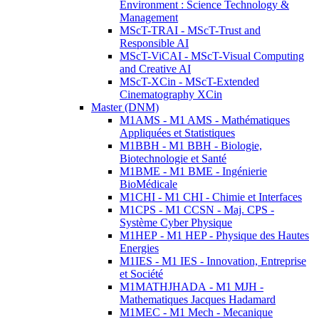
Environment : Science Technology &
Management
MScT-TRAI - MScT-Trust and
Responsible AI
MScT-ViCAI - MScT-Visual Computing
and Creative AI
MScT-XCin - MScT-Extended
Cinematography XCin
Master (DNM)
M1AMS - M1 AMS - Mathématiques
Appliquées et Statistiques
M1BBH - M1 BBH - Biologie,
Biotechnologie et Santé
M1BME - M1 BME - Ingénierie
BioMédicale
M1CHI - M1 CHI - Chimie et Interfaces
M1CPS - M1 CCSN - Maj. CPS -
Système Cyber Physique
M1HEP - M1 HEP - Physique des Hautes
Energies
M1IES - M1 IES - Innovation, Entreprise
et Société
M1MATHJHADA - M1 MJH -
Mathematiques Jacques Hadamard
M1MEC - M1 Mech - Mecanique