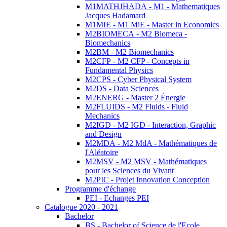
M1MATHJHADA - M1 - Mathematiques
Jacques Hadamard
M1MIE - M1 MiE - Master in Economics
M2BIOMECA - M2 Biomeca -
Biomechanics
M2BM - M2 Biomechanics
M2CFP - M2 CFP - Concepts in
Fundamental Physics
M2CPS - Cyber Physical System
M2DS - Data Sciences
M2ENERG - Master 2 Énergie
M2FLUIDS - M2 Fluids - Fluid
Mechanics
M2IGD - M2 IGD - Interaction, Graphic
and Design
M2MDA - M2 MdA - Mathématiques de
l'Aléatoire
M2MSV - M2 MSV - Mathématiques
pour les Sciences du Vivant
M2PIC - Projet Innovation Conception
Programme d'échange
PEI - Echanges PEI
Catalogue 2020 - 2021
Bachelor
BS - Bachelor of Science de l'Ecole