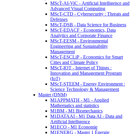
MScT-AI-ViC - Artificial Intelligence and
Advanced Visual Computing
MScT-CTD - Cybersecurity : Threats and
Defenses
MScT-DSB - Data Science for Business
MScT-EDACF - Economics, Data
Analytics and Corporate Finance
MScT-EESM - Environmental
Engineering and Sustainability
Management
MScT-ESCLiP - Economics for Smart
Cities and Climate Policy
MScT-IOT - Internet of Things :
Innovation and Management Program
(IoT)
MScT-STEEM - Energy Environment :
Science Technology & Management
Master (DNM)
M1APPMATH - M1 - Applied
Mathematics and statistics
M1BM - M1 Biomechanics
M1DATAAI - M1 Data AI - Data and
Artificial Intelligence
M1ECO - M1 Economie
M1ENERG - Master 1 Énergie