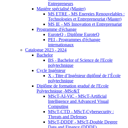
Entrepreneurs
Mastère spécialisé (Master)
MS ETRE - MS Energies Renouvelables :
Technologies et Entrepreneuriat (Master)
MS IE - MS Innovation et Entreprenariat
Programme d'échange
EuroteQ - Diplôme EuroteQ
PEI - Programmes d'échange
internationaux
Catalogue 2023 - 2024
Bachelor
BS - Bachelor of Science de l'Ecole
polytechnique
Cycle Ingénieur
X - Titre d’Ingénieur diplômé de l’École
polytechnique
Diplôme de formation gradué de l'Ecole
Polytechnique -MSc&T
MScT-AI-ViC - MScT-Artificial
Intelligence and Advanced Visual
Computing
MScT-CTD - MScT-Cybersecurity :
Threats and Defenses
MScT-DDDF - MScT-Double Degree
Data and Finance (DDDF)