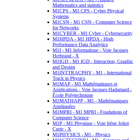
Mathematics and statistics
M1CPS - M1 CPS - Cyber Physical
Systems
M1CSN - M1 CSN - Computer Science
for Networks
M1CYBER - M1 Cyber - Cybersecurity
M1HPDA - M1 HPDA - High
Performance Data Analytics
M1I - M1 Informatique - Voie Jacques
Herbrand - X
M1IGD - M1 IGD - Interaction, Graphic
and Design
M1INTTRACPHY - M1 - International
Track in Physics
M1MAP - M1 Mathématiques et
Applications - Voie Jacques Hadamard -
École Polytechnique
M1MATHAPP - M1 - Mathématiques
Appliquées
M1MPRI - M1 MPRI - Foudations of
Computer Science
M1P - M1 Physique - Voie Irène Joliot
Curie - X
M1PHYSICS - M1 - Physics