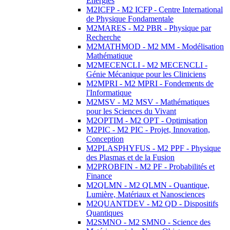
Energies
M2ICFP - M2 ICFP - Centre International
de Physique Fondamentale
M2MARES - M2 PBR - Physique par
Recherche
M2MATHMOD - M2 MM - Modélisation
Mathématique
M2MECENCLI - M2 MECENCLI -
Génie Mécanique pour les Cliniciens
M2MPRI - M2 MPRI - Fondements de
l'Informatique
M2MSV - M2 MSV - Mathématiques
pour les Sciences du Vivant
M2OPTIM - M2 OPT - Optimisation
M2PIC - M2 PIC - Projet, Innovation,
Conception
M2PLASPHYFUS - M2 PPF - Physique
des Plasmas et de la Fusion
M2PROBFIN - M2 PF - Probabilités et
Finance
M2QLMN - M2 QLMN - Quantique,
Lumière, Matériaux et Nanosciences
M2QUANTDEV - M2 QD - Dispositifs
Quantiques
M2SMNO - M2 SMNO - Science des