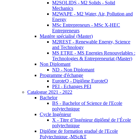
M2SOLIDS - M2 Solids - Solid
Mechanics
M2WAPE - M2 Water, Air, Pollution and
Energy
MSc Entrepreneurs - MSc X-HEC
Entrepreneurs
Mastère spécialisé (Master)
M2REST - Renewable Energy, Science
and Technology
MS ETRE - MS Energies Renouvelables :
Technologies & Entrepreneuriat (Master)
Non Diplomant
ND - Non Diplomant
Programme d'échange
EuroteQ - Diplôme EuroteQ
PEI - Echanges PEI
Catalogue 2021 - 2022
Bachelor
BS - Bachelor of Science de l'Ecole
polytechnique
Cycle Ingénieur
X - Titre d’Ingénieur diplômé de l’École
polytechnique
Diplôme de formation gradué de l'Ecole
Polytechnique -MSc&T