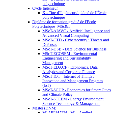
polytechnique
Cycle Ingénieur
X - Titre d’Ingénieur diplômé de l’École
polytechnique
Diplôme de formation gradué de l'Ecole
Polytechnique -MSc&T
MScT-AIAVC - Artificial Intelligence and
Advanced Visual Computing
MScT-CTD - Cybersecurity : Threats and
Defenses
MScT-DSB - Data Science for Business
MScT-ECOSEM - Environmental
Engineering and Sustainability
Management
MScT-EDACF - Economics, Data
Analytics and Corporate Finance
MScT-IOT - Internet of Things :
Innovation and Management Program
(IoT)
MScT-SCUP - Economics for Smart Cities
and Climate Policy
MScT-STEEM - Energy Environment :
Science Technology & Management
Master (DNM)
M1APPMATH - M1 - Applied