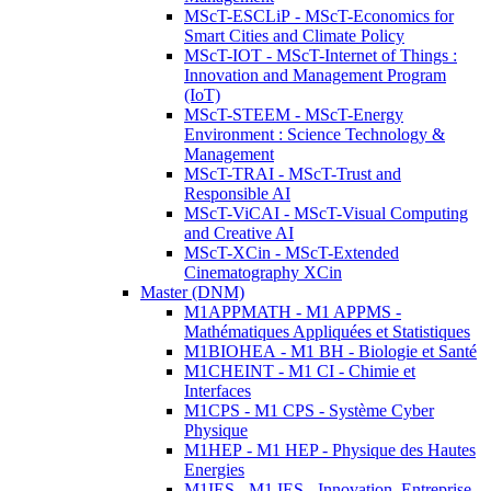
MScT-ESCLiP - MScT-Economics for
Smart Cities and Climate Policy
MScT-IOT - MScT-Internet of Things :
Innovation and Management Program
(IoT)
MScT-STEEM - MScT-Energy
Environment : Science Technology &
Management
MScT-TRAI - MScT-Trust and
Responsible AI
MScT-ViCAI - MScT-Visual Computing
and Creative AI
MScT-XCin - MScT-Extended
Cinematography XCin
Master (DNM)
M1APPMATH - M1 APPMS -
Mathématiques Appliquées et Statistiques
M1BIOHEA - M1 BH - Biologie et Santé
M1CHEINT - M1 CI - Chimie et
Interfaces
M1CPS - M1 CPS - Système Cyber
Physique
M1HEP - M1 HEP - Physique des Hautes
Energies
M1IES - M1 IES - Innovation, Entreprise