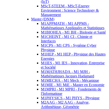
(IoT)
MScT-STEEM - MScT-Energy
Environment : Science Technology &
Management
Master (DNM)
M1APPMATH - M1 APPMS -
Mathématiques Appliquées et Statistiques
M1BIOHEA - M1 BH - Biologie et Santé
M1CHEINT - M1 CI - Chimie et
Interfaces
M1CPS - M1 CPS - Système Cyber
Physique
M1HEP - M1 HEP - Physique des Hautes
Energies
M1IES - M1 IES - Innovation, Entreprise
et Société
M1MATHJHADA - M1 MJH -
Mathématiques Jacques Hadamard
M1MECHA - M1 Mech - Mécanique
M1MIE - M1 MiE - Master en Economie
M1MPRI - M1 MPRI - Fondements de
l'Informatique
M1PHYSICS - M1 PHYS - Physique
M2AAG - M2 AAG - Analyse,
Arithmétique, Géométrie