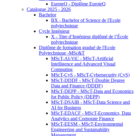
EuroteQ - Diplôme EuroteQ
Catalogue 2025 - 2026
Bachelor
BX - Bachelor of Science de l'Ecole
polytechnique
Cycle Ingénieur
X - Titre d’Ingénieur diplômé de l’École
polytechnique
Diplôme de formation gradué de l'Ecole
Polytechnique -MSc&T
MScT-AI-ViC - MScT-Artificial
Intelligence and Advanced Visual
Computing
MScT-CyS - MScT-Cybersecurity (CyS)
MScT-DDDF - MScT-Double Degree
Data and Finance (DDDF)
MScT-DEPP - MScT-Data and Economics
for Public Policy (DEPP)
MScT-DSAIB - MScT-Data Science and
AI for Business
MScT-EDACF - MScT-Economics, Data
Analytics and Corporate Finance
MScT-EESM - MScT-Environmental
Engineering and Sustainability
Management