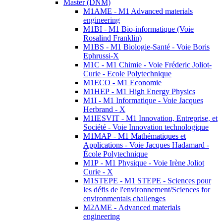
Master (DNM)
M1AME - M1 Advanced materials
engineering
M1BI - M1 Bio-informatique (Voie
Rosalind Franklin)
M1BS - M1 Biologie-Santé - Voie Boris
Ephrussi-X
M1C - M1 Chimie - Voie Fréderic Joliot-
Curie - Ecole Polytechnique
M1ECO - M1 Economie
M1HEP - M1 High Energy Physics
M1I - M1 Informatique - Voie Jacques
Herbrand - X
M1IESVIT - M1 Innovation, Entreprise, et
Société - Voie Innovation technologique
M1MAP - M1 Mathématiques et
Applications - Voie Jacques Hadamard -
École Polytechnique
M1P - M1 Physique - Voie Irène Joliot
Curie - X
M1STEPE - M1 STEPE - Sciences pour
les défis de l'environnement/Sciences for
environmentals challenges
M2AME - Advanced materials
engineering