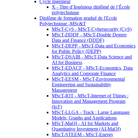
Cycle Ingénieur
X - Titre d’Ingénieur diplômé de l’École
polytechnique
Diplôme de formation gradué de l'Ecole
Polytechnique -MSc&T
MScT-CyS - MScT-Cybersecurity (CyS)
MScT-DDDF - MScT-Double Degree
Data and Finance (DDDF)
MScT-DEPP - MScT-Data and Economics
for Public Policy (DEPP)
MScT-DSAIB - MScT-Data Science and
AI for Business
MScT-EDACF - MScT-Economics, Data
Analytics and Corporate Finance
MScT-EESM - MScT-Environmental
Engineering and Sustainability
Management
MScT-IOT - MScT-Internet of Things :
Innovation and Management Program
(IoT)
MScT-LLGA - Track : Large Language
Models, Graphs and Applications
MScT-MaQI - AI for Markets and
Quantitative Investment (AI-MaQI)
MScT-STEEM - MScT-Energy