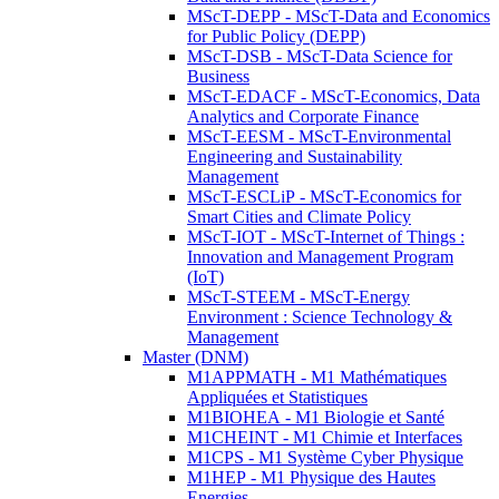
MScT-DEPP - MScT-Data and Economics
for Public Policy (DEPP)
MScT-DSB - MScT-Data Science for
Business
MScT-EDACF - MScT-Economics, Data
Analytics and Corporate Finance
MScT-EESM - MScT-Environmental
Engineering and Sustainability
Management
MScT-ESCLiP - MScT-Economics for
Smart Cities and Climate Policy
MScT-IOT - MScT-Internet of Things :
Innovation and Management Program
(IoT)
MScT-STEEM - MScT-Energy
Environment : Science Technology &
Management
Master (DNM)
M1APPMATH - M1 Mathématiques
Appliquées et Statistiques
M1BIOHEA - M1 Biologie et Santé
M1CHEINT - M1 Chimie et Interfaces
M1CPS - M1 Système Cyber Physique
M1HEP - M1 Physique des Hautes
Energies