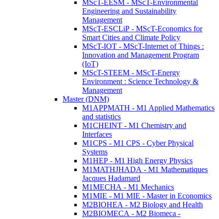
MScT-EESM - MScT-Environmental
Engineering and Sustainability
Management
MScT-ESCLiP - MScT-Economics for
Smart Cities and Climate Policy
MScT-IOT - MScT-Internet of Things :
Innovation and Management Program
(IoT)
MScT-STEEM - MScT-Energy
Environment : Science Technology &
Management
Master (DNM)
M1APPMATH - M1 Applied Mathematics
and statistics
M1CHEINT - M1 Chemistry and
Interfaces
M1CPS - M1 CPS - Cyber Physical
Systems
M1HEP - M1 High Energy Physics
M1MATHJHADA - M1 Mathematiques
Jacques Hadamard
M1MECHA - M1 Mechanics
M1MIE - M1 MIE - Master in Economics
M2BIOHEA - M2 Biology and Health
M2BIOMECA - M2 Biomeca -