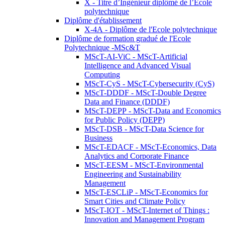
X - Titre d’Ingénieur diplômé de l’École
polytechnique
Diplôme d'établissement
X-4A - Diplôme de l'Ecole polytechnique
Diplôme de formation gradué de l'Ecole
Polytechnique -MSc&T
MScT-AI-ViC - MScT-Artificial
Intelligence and Advanced Visual
Computing
MScT-CyS - MScT-Cybersecurity (CyS)
MScT-DDDF - MScT-Double Degree
Data and Finance (DDDF)
MScT-DEPP - MScT-Data and Economics
for Public Policy (DEPP)
MScT-DSB - MScT-Data Science for
Business
MScT-EDACF - MScT-Economics, Data
Analytics and Corporate Finance
MScT-EESM - MScT-Environmental
Engineering and Sustainability
Management
MScT-ESCLiP - MScT-Economics for
Smart Cities and Climate Policy
MScT-IOT - MScT-Internet of Things :
Innovation and Management Program