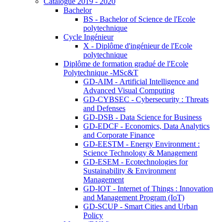
Catalogue 2019 - 2020
Bachelor
BS - Bachelor of Science de l'Ecole
polytechnique
Cycle Ingénieur
X - Diplôme d'ingénieur de l'Ecole
polytechnique
Diplôme de formation gradué de l'Ecole
Polytechnique -MSc&T
GD-AIM - Artificial Intelligence and
Advanced Visual Computing
GD-CYBSEC - Cybersecurity : Threats
and Defenses
GD-DSB - Data Science for Business
GD-EDCF - Economics, Data Analytics
and Corporate Finance
GD-EESTM - Energy Environment :
Science Technology & Management
GD-ESEM - Ecotechnologies for
Sustainability & Environment
Management
GD-IOT - Internet of Things : Innovation
and Management Program (IoT)
GD-SCUP - Smart Cities and Urban
Policy