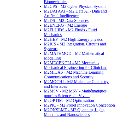
Biomechanics
M2CPS - M2 Cyber Physical System
M2DATAAI - M2 Data AI - Data and
Artificial Intelligence
M2DS - M2 Data Sciences
M2ENERG - M2 Énergie
M2FLUIDS - M2 Fluids - Fluid
Mechanics
M2HEP - M2 High Energy physics
M2ICS - M2 Integration, Circuits and
Systems
M2MATHMOD - M2 Mathematical
Modelling
M2MECENCLI - M2 Mecencli -
Mechanical Engineering for Clinicians
M2MICAS - M2 Machine Learning,
Communications and Security
M2MOCHI - M2 Molecular Chemistry
and Interfaces
M2MSV - M2 MSV - Mathématiques
pour les Sciences du Vivant
M2OPTIM - M2 Optimisation
M2PIC - M2 Projet Innovation Conception
M2QNSLMT - M2 Quantum, Light,
Materials and Nanosciences