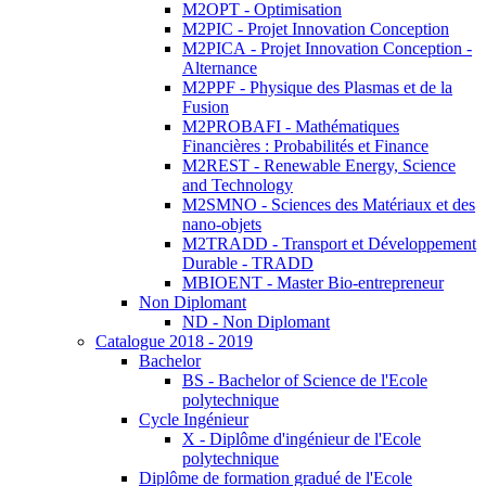
M2OPT - Optimisation
M2PIC - Projet Innovation Conception
M2PICA - Projet Innovation Conception -
Alternance
M2PPF - Physique des Plasmas et de la
Fusion
M2PROBAFI - Mathématiques
Financières : Probabilités et Finance
M2REST - Renewable Energy, Science
and Technology
M2SMNO - Sciences des Matériaux et des
nano-objets
M2TRADD - Transport et Développement
Durable - TRADD
MBIOENT - Master Bio-entrepreneur
Non Diplomant
ND - Non Diplomant
Catalogue 2018 - 2019
Bachelor
BS - Bachelor of Science de l'Ecole
polytechnique
Cycle Ingénieur
X - Diplôme d'ingénieur de l'Ecole
polytechnique
Diplôme de formation gradué de l'Ecole