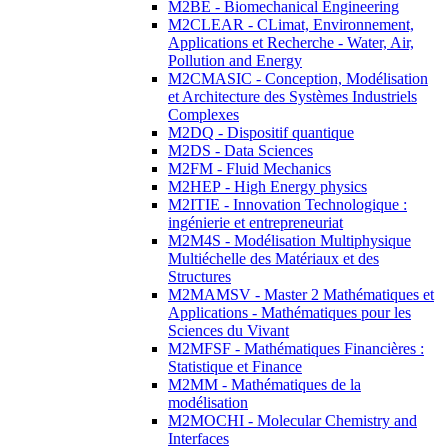
M2BE - Biomechanical Engineering
M2CLEAR - CLimat, Environnement,
Applications et Recherche - Water, Air,
Pollution and Energy
M2CMASIC - Conception, Modélisation
et Architecture des Systèmes Industriels
Complexes
M2DQ - Dispositif quantique
M2DS - Data Sciences
M2FM - Fluid Mechanics
M2HEP - High Energy physics
M2ITIE - Innovation Technologique :
ingénierie et entrepreneuriat
M2M4S - Modélisation Multiphysique
Multiéchelle des Matériaux et des
Structures
M2MAMSV - Master 2 Mathématiques et
Applications - Mathématiques pour les
Sciences du Vivant
M2MFSF - Mathématiques Financières :
Statistique et Finance
M2MM - Mathématiques de la
modélisation
M2MOCHI - Molecular Chemistry and
Interfaces