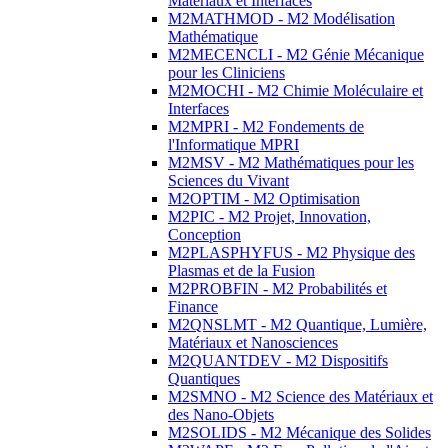
Matériaux et Interfaces
M2MATHMOD - M2 Modélisation
Mathématique
M2MECENCLI - M2 Génie Mécanique
pour les Cliniciens
M2MOCHI - M2 Chimie Moléculaire et
Interfaces
M2MPRI - M2 Fondements de
l'Informatique MPRI
M2MSV - M2 Mathématiques pour les
Sciences du Vivant
M2OPTIM - M2 Optimisation
M2PIC - M2 Projet, Innovation,
Conception
M2PLASPHYFUS - M2 Physique des
Plasmas et de la Fusion
M2PROBFIN - M2 Probabilités et
Finance
M2QNSLMT - M2 Quantique, Lumière,
Matériaux et Nanosciences
M2QUANTDEV - M2 Dispositifs
Quantiques
M2SMNO - M2 Science des Matériaux et
des Nano-Objets
M2SOLIDS - M2 Mécanique des Solides