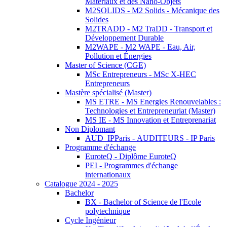
Matériaux et des Nano-Objets
M2SOLIDS - M2 Solids - Mécanique des
Solides
M2TRADD - M2 TraDD - Transport et
Développement Durable
M2WAPE - M2 WAPE - Eau, Air,
Pollution et Énergies
Master of Science (CGE)
MSc Entrepreneurs - MSc X-HEC
Entrepreneurs
Mastère spécialisé (Master)
MS ETRE - MS Energies Renouvelables :
Technologies et Entrepreneuriat (Master)
MS IE - MS Innovation et Entreprenariat
Non Diplomant
AUD_IPParis - AUDITEURS - IP Paris
Programme d'échange
EuroteQ - Diplôme EuroteQ
PEI - Programmes d'échange
internationaux
Catalogue 2024 - 2025
Bachelor
BX - Bachelor of Science de l'Ecole
polytechnique
Cycle Ingénieur