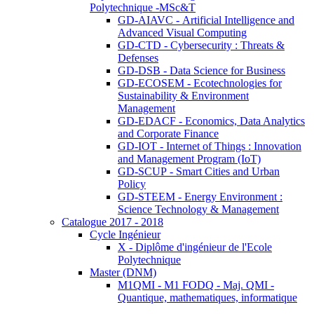
Polytechnique -MSc&T
GD-AIAVC - Artificial Intelligence and
Advanced Visual Computing
GD-CTD - Cybersecurity : Threats &
Defenses
GD-DSB - Data Science for Business
GD-ECOSEM - Ecotechnologies for
Sustainability & Environment
Management
GD-EDACF - Economics, Data Analytics
and Corporate Finance
GD-IOT - Internet of Things : Innovation
and Management Program (IoT)
GD-SCUP - Smart Cities and Urban
Policy
GD-STEEM - Energy Environment :
Science Technology & Management
Catalogue 2017 - 2018
Cycle Ingénieur
X - Diplôme d'ingénieur de l'Ecole
Polytechnique
Master (DNM)
M1QMI - M1 FODQ - Maj. QMI -
Quantique, mathematiques, informatique