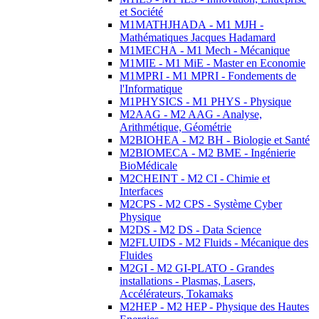
et Société
M1MATHJHADA - M1 MJH -
Mathématiques Jacques Hadamard
M1MECHA - M1 Mech - Mécanique
M1MIE - M1 MiE - Master en Economie
M1MPRI - M1 MPRI - Fondements de
l'Informatique
M1PHYSICS - M1 PHYS - Physique
M2AAG - M2 AAG - Analyse,
Arithmétique, Géométrie
M2BIOHEA - M2 BH - Biologie et Santé
M2BIOMECA - M2 BME - Ingénierie
BioMédicale
M2CHEINT - M2 CI - Chimie et
Interfaces
M2CPS - M2 CPS - Système Cyber
Physique
M2DS - M2 DS - Data Science
M2FLUIDS - M2 Fluids - Mécanique des
Fluides
M2GI - M2 GI-PLATO - Grandes
installations - Plasmas, Lasers,
Accélérateurs, Tokamaks
M2HEP - M2 HEP - Physique des Hautes