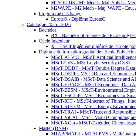
M2SOLIDS - M2 Mech - Maj. Solids - Meca
M2WAPE - M2 Mech - Maj. WAPE - Eau, Air
Programme d'échange
EuroteQ - Diplôme EuroteQ
Catalogue 2025 - 2026
Bachelor
BX - Bachelor of Science de l'Ecole polyte
Cycle Ingénieur
X - Titre d’Ingénieur diplômé de l’École po
Diplôme de formation gradué de l'Ecole Polytec
MScT-AI-ViC - MScT-Artificial Intelligen
MScT-CyS - MScT-Cybersecurity (CyS)
MScT-DDDF - MScT-Double Degree Data 
MScT-DEPP - MScT-Data and Economics fo
MScT-DSAIB - MScT-Data Science and AI 
MScT-EDACF - MScT-Economics, Data Anal
MScT-EESM - MScT-Environmental Enginee
MScT-ESCLiP - MScT-Economics for Smart 
MScT-IOT - MScT-Internet of Things : Inn
MScT-STEEM - MScT-Energy Environment 
MScT-TRAI - MScT-Trust and Responsible
MScT-ViCAI - MScT-Visual Computing and
MScT-XCin - MScT-Extended Cinematogr
Master (DNM)
M1APPMATH - M1 APPMS - Mathématiques A