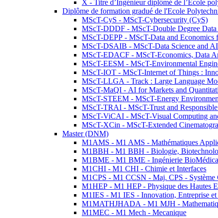
X - Titre d’Ingénieur diplômé de l’École po
Diplôme de formation gradué de l'Ecole Polytec
MScT-CyS - MScT-Cybersecurity (CyS)
MScT-DDDF - MScT-Double Degree Data 
MScT-DEPP - MScT-Data and Economics fo
MScT-DSAIB - MScT-Data Science and AI 
MScT-EDACF - MScT-Economics, Data Anal
MScT-EESM - MScT-Environmental Enginee
MScT-IOT - MScT-Internet of Things : Inn
MScT-LLGA - Track : Large Language Mode
MScT-MaQI - AI for Markets and Quantitat
MScT-STEEM - MScT-Energy Environment 
MScT-TRAI - MScT-Trust and Responsible
MScT-ViCAI - MScT-Visual Computing and
MScT-XCin - MScT-Extended Cinematogr
Master (DNM)
M1AMS - M1 AMS - Mathématiques Appliqué
M1BBH - M1 BBH - Biologie, Biotechnolog
M1BME - M1 BME - Ingénierie BioMédica
M1CHI - M1 CHI - Chimie et Interfaces
M1CPS - M1 CCSN - Maj. CPS - Système 
M1HEP - M1 HEP - Physique des Hautes E
M1IES - M1 IES - Innovation, Entreprise et
M1MATHJHADA - M1 MJH - Mathematiqu
M1MEC - M1 Mech - Mecanique