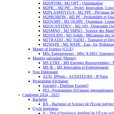
M2OPTIM - M2 OPT - Optimisation
M2PIC - M2 PIC - Projet, Innovation, Conc
M2PLASPHYFUS - M2 PPF - Physique des P
M2PROBFIN - M2 PF - Probabilités et Fin
M2QLMN - M2 QLMN - Quantique, Lumière
M2QUANTDEV - M2 QD - Dispositifs Qua
M2SMNO - M2 SMNO - Science des Matéri
M2SOLIDS - M2 Solids - Mécanique des So
M2TRADD - M2 TraDD - Transport et Dév
M2WAPE - M2 WAPE - Eau, Air, Pollution 
Master of Science (CGE)
MSc Entrepreneurs - MSc X-HEC Entrepre
Mastère spécialisé (Master)
MS ETRE - MS Energies Renouvelables : Tec
MS IE - MS Innovation et Entreprenariat
Non Diplomant
AUD_IPParis - AUDITEURS - IP Paris
Programme d'échange
EuroteQ - Diplôme EuroteQ
PEI - Programmes d'échange internationaux
Catalogue 2024 - 2025
Bachelor
BX - Bachelor of Science de l'Ecole polyte
Cycle Ingénieur
X - Titre d’Ingénieur diplômé de l’École po