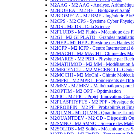
M2AAG - M2 AAG - Analyse, Arithmétique
M2BIOHEA - M2 BH - Biologie et Santé
M2BIOMECA - M2 BME - Ingénierie BioM
M2CPS - M2 CPS - Système Cyber Physiq
M2DS - M2 DS - Data Science
M2FLUIDS - M2 Fluids - Mécanique des Fl
M2GI - M2 GI-PLATO - Grandes installation
M2HEP - M2 HEP - Physique des Hautes E
M2ICFP - M2 ICFP - Centre International 
M2MACHI - M2 MACHI - Chimie des Matéri
M2MARES - M2 PBR - Physique par Rech
M2MATHMOD - M2 MM - Modélisation M
M2MECENCLI - M2 MECENCLI - Génie Méc
M2MOCHI - M2 MoChI - Chimie Moléculaire
M2MPRI - M2 MPRI - Fondements de l'Inf
M2MSV - M2 MSV - Mathématiques pour le
M2OPTIM - M2 OPT - Optimisation
M2PIC - M2 PIC - Projet, Innovation, Conc
M2PLASPHYFUS - M2 PPF - Physique des P
M2PROBFIN - M2 PF - Probabilités et Fin
M2QLMN - M2 QLMN - Quantique, Lumière
M2QUANTDEV - M2 QD - Dispositifs Qua
M2SMNO - M2 SMNO - Science des Matéri
M2SOLIDS - M2 Solids - Mécanique des So