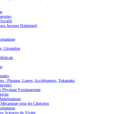
ue
nergies
 Société
es Jacques Hadamard
ormatique
, Géométrie
édicale
ue
uides
s - Plasmas, Lasers, Accélérateurs, Tokamaks
nergies
de Physique Fondamentale
erche
athématique
anique pour les Cliniciens
ormatique
s Sciences du Vivant