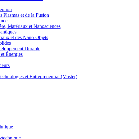
eption
lasmas et de la Fusion
ance
, Matériaux et Nanosciences
ntiques
aux et des Nano-Objets
lides
eloppement Durable
et Énergies
neurs
hnologies et Entrepreneuriat (Master)
chnique
lytechnique