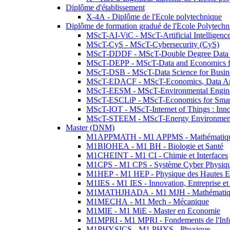
Diplôme d'établissement
X-4A - Diplôme de l'Ecole polytechnique
Diplôme de formation gradué de l'Ecole Polytec
MScT-AI-ViC - MScT-Artificial Intelligen
MScT-CyS - MScT-Cybersecurity (CyS)
MScT-DDDF - MScT-Double Degree Data 
MScT-DEPP - MScT-Data and Economics fo
MScT-DSB - MScT-Data Science for Busin
MScT-EDACF - MScT-Economics, Data Anal
MScT-EESM - MScT-Environmental Enginee
MScT-ESCLiP - MScT-Economics for Smart 
MScT-IOT - MScT-Internet of Things : Inn
MScT-STEEM - MScT-Energy Environment 
Master (DNM)
M1APPMATH - M1 APPMS - Mathématiques A
M1BIOHEA - M1 BH - Biologie et Santé
M1CHEINT - M1 CI - Chimie et Interfaces
M1CPS - M1 CPS - Système Cyber Physiq
M1HEP - M1 HEP - Physique des Hautes E
M1IES - M1 IES - Innovation, Entreprise et
M1MATHJHADA - M1 MJH - Mathématiqu
M1MECHA - M1 Mech - Mécanique
M1MIE - M1 MiE - Master en Economie
M1MPRI - M1 MPRI - Fondements de l'Inf
M1PHYSICS - M1 PHYS - Physique