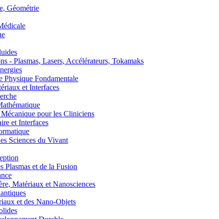
, Géométrie
édicale
ue
uides
s - Plasmas, Lasers, Accélérateurs, Tokamaks
nergies
de Physique Fondamentale
aux et Interfaces
erche
athématique
anique pour les Cliniciens
 et Interfaces
ormatique
s Sciences du Vivant
eption
lasmas et de la Fusion
ance
, Matériaux et Nanosciences
ntiques
aux et des Nano-Objets
lides