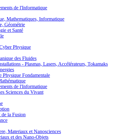
nts de l'Informatique
, Mathematiques, Informatique
, Géométrie
ie et Santé
le
Cyber Physique
nique des Fluides
lations - Plasmas, Lasers, Accélérateurs, Tokamaks
nergies
de Physique Fondamentale
athématique
nts de l'Informatique
s Sciences du Vivant
he
ption
 de la Fusion
ance
, Materiaux et Nanosciences
aux et des Nano-Objets