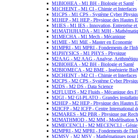
M1BIOHEA - M1 BH - Biologie et Santé
M1CHEINT - M1 CI - Chimie et Interfaces
M1CPS - M1 CPS - Système Cyber Physiq
M1HEP - M1 HEP - Physique des Hautes E
M1IES - M1 IES - Innovation, Entreprise et
M1MATHJHADA - M1 MJH - Mathématiqu
M1MECHA - M1 Mech - Mécanique
M1MIE - M1 MiE - Master en Economie
M1MPRI - M1 MPRI - Fondements de l'Inf
M1PHYSICS - M1 PHYS - Physique
M2AAG - M2 AAG - Analyse, Arithmétique
M2BIOHEA - M2 BH - Biologie et Santé
M2BIOMECA - M2 BME - Ingénierie BioM
M2CHEINT - M2 CI - Chimie et Interfaces
M2CPS - M2 CPS - Système Cyber Physiq
M2DS - M2 DS - Data Science
M2FLUIDS - M2 Fluids - Mécanique des Fl
M2GI - M2 GI-PLATO - Grandes installation
M2HEP - M2 HEP - Physique des Hautes E
M2ICFP - M2 ICFP - Centre International 
M2MARES - M2 PBR - Physique par Rech
M2MATHMOD - M2 MM - Modélisation M
M2MECENCLI - M2 MECENCLI - Génie Méc
M2MPRI - M2 MPRI - Fondements de l'Inf
M2MSV - M2 MSV - Mathématiques pour le