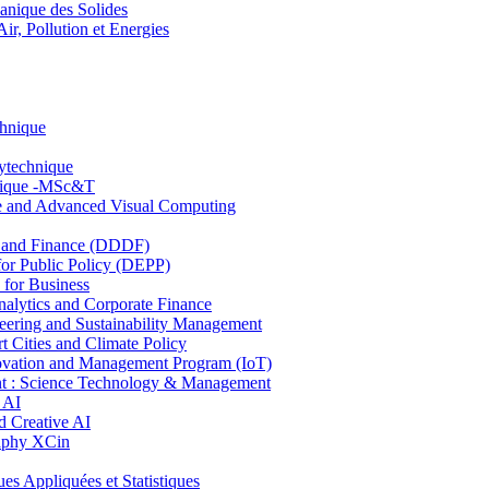
nique des Solides
, Pollution et Energies
chnique
lytechnique
hnique -MSc&T
ce and Advanced Visual Computing
and Finance (DDDF)
r Public Policy (DEPP)
for Business
ytics and Corporate Finance
ring and Sustainability Management
Cities and Climate Policy
ovation and Management Program (IoT)
: Science Technology & Management
 AI
 Creative AI
aphy XCin
ppliquées et Statistiques