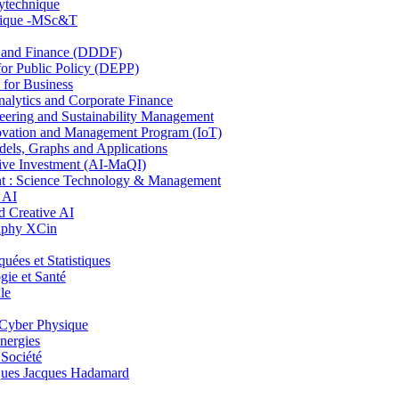
lytechnique
hnique -MSc&T
and Finance (DDDF)
r Public Policy (DEPP)
for Business
ytics and Corporate Finance
ring and Sustainability Management
ovation and Management Program (IoT)
ls, Graphs and Applications
ive Investment (AI-MaQI)
: Science Technology & Management
 AI
 Creative AI
aphy XCin
es et Statistiques
ie et Santé
le
Cyber Physique
nergies
 Société
es Jacques Hadamard