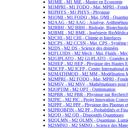
M1MIE - M1 MiE - Master en Economie
M1MPRI - M1 FODQ - Maj. MPRI - Fondeme
M1PHYS - M1 PHYS - Physique
M1QMI - M1 FODQ - Maj. QMI - Quantique
M2AAG - M2 AAG - Analyse, Arithmétique
M2BBH - M2 BBH - Biologie, Biotechnolog
M2BME - M2 BME - Ingénierie BioMédica
M2CHI - M2 CHI - Chimie et Interfaces
M2CPS - M2 CCSN - Maj. CPS - Système 
M2DS - M2 DS - Science des données
M2FLUIDS - M2 Mech - Maj. Fluids - Meca
M2GIPLATO - M2 GI-PLATO - Grandes instal
M2HEP - M2 HEP - Physique des Hautes E
M2ICFP - M2 ICFP - Centre International 
M2MATHMOD - M2 MM - Modélisation M
M2MPRI - M2 FODQ - Maj. MPRI - Fondeme
M2MSV - M2 MSV - Mathématiques pour le
M2OPTIM - M2 OPT - Optimisation
M2PBR - M2 PBR - Physique par Recherc
M2PIC - M2 PIC - Projet Innovation Conce
M2PPF - M2 PPF - Physique des Plasmas et
M2PROBFIN - M2 PF - Probabilités et Fin
M2QD - M2 QD - Dispositifs Quantiques
M2QLMN - M2 QLMN - Quantique, Lumiere
M2SMNO - M2 SMNO - Science des Materi