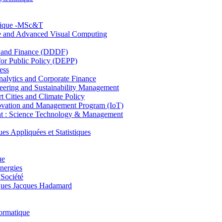
hnique -MSc&T
ce and Advanced Visual Computing
and Finance (DDDF)
r Public Policy (DEPP)
ess
ytics and Corporate Finance
ring and Sustainability Management
Cities and Climate Policy
ovation and Management Program (IoT)
: Science Technology & Management
ppliquées et Statistiques
ue
nergies
 Société
es Jacques Hadamard
ormatique