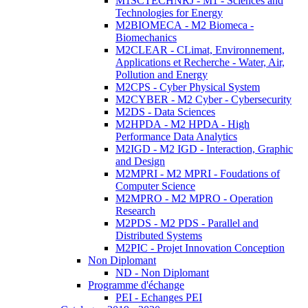
M1SCTECHNRJ - M1 - Sciences and
Technologies for Energy
M2BIOMECA - M2 Biomeca -
Biomechanics
M2CLEAR - CLimat, Environnement,
Applications et Recherche - Water, Air,
Pollution and Energy
M2CPS - Cyber Physical System
M2CYBER - M2 Cyber - Cybersecurity
M2DS - Data Sciences
M2HPDA - M2 HPDA - High
Performance Data Analytics
M2IGD - M2 IGD - Interaction, Graphic
and Design
M2MPRI - M2 MPRI - Foudations of
Computer Science
M2MPRO - M2 MPRO - Operation
Research
M2PDS - M2 PDS - Parallel and
Distributed Systems
M2PIC - Projet Innovation Conception
Non Diplomant
ND - Non Diplomant
Programme d'échange
PEI - Echanges PEI