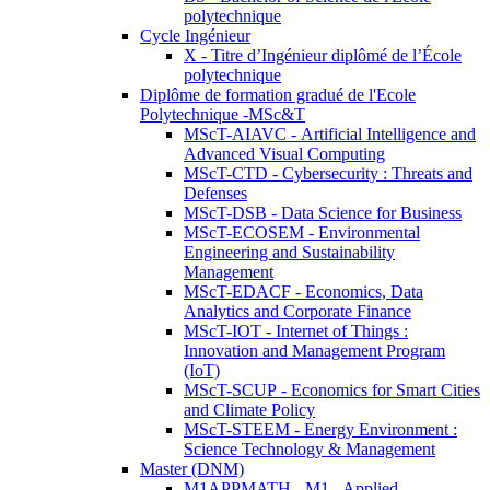
polytechnique
Cycle Ingénieur
X - Titre d’Ingénieur diplômé de l’École
polytechnique
Diplôme de formation gradué de l'Ecole
Polytechnique -MSc&T
MScT-AIAVC - Artificial Intelligence and
Advanced Visual Computing
MScT-CTD - Cybersecurity : Threats and
Defenses
MScT-DSB - Data Science for Business
MScT-ECOSEM - Environmental
Engineering and Sustainability
Management
MScT-EDACF - Economics, Data
Analytics and Corporate Finance
MScT-IOT - Internet of Things :
Innovation and Management Program
(IoT)
MScT-SCUP - Economics for Smart Cities
and Climate Policy
MScT-STEEM - Energy Environment :
Science Technology & Management
Master (DNM)
M1APPMATH - M1 - Applied