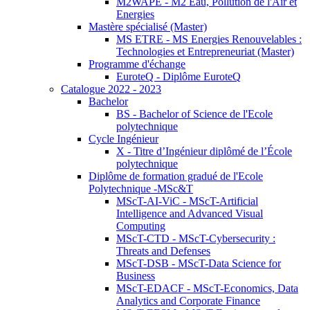
M2WAPE - M2 Eau, Pollution de l'Air et
Energies
Mastère spécialisé (Master)
MS ETRE - MS Energies Renouvelables :
Technologies et Entrepreneuriat (Master)
Programme d'échange
EuroteQ - Diplôme EuroteQ
Catalogue 2022 - 2023
Bachelor
BS - Bachelor of Science de l'Ecole
polytechnique
Cycle Ingénieur
X - Titre d’Ingénieur diplômé de l’École
polytechnique
Diplôme de formation gradué de l'Ecole
Polytechnique -MSc&T
MScT-AI-ViC - MScT-Artificial
Intelligence and Advanced Visual
Computing
MScT-CTD - MScT-Cybersecurity :
Threats and Defenses
MScT-DSB - MScT-Data Science for
Business
MScT-EDACF - MScT-Economics, Data
Analytics and Corporate Finance