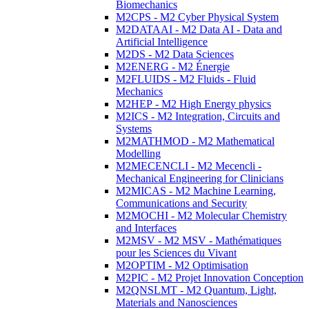
Biomechanics
M2CPS - M2 Cyber Physical System
M2DATAAI - M2 Data AI - Data and
Artificial Intelligence
M2DS - M2 Data Sciences
M2ENERG - M2 Énergie
M2FLUIDS - M2 Fluids - Fluid
Mechanics
M2HEP - M2 High Energy physics
M2ICS - M2 Integration, Circuits and
Systems
M2MATHMOD - M2 Mathematical
Modelling
M2MECENCLI - M2 Mecencli -
Mechanical Engineering for Clinicians
M2MICAS - M2 Machine Learning,
Communications and Security
M2MOCHI - M2 Molecular Chemistry
and Interfaces
M2MSV - M2 MSV - Mathématiques
pour les Sciences du Vivant
M2OPTIM - M2 Optimisation
M2PIC - M2 Projet Innovation Conception
M2QNSLMT - M2 Quantum, Light,
Materials and Nanosciences