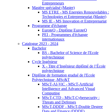
Entrepreneurs
Mastère spécialisé (Master)
MS ETRE - MS Energies Renouvelables :
Technologies et Entrepreneuriat (Master)
MS IE - MS Innovation et Entreprenariat
Programme d'échange
EuroteQ - Diplôme EuroteQ
PEI - Programmes d'échange
internationaux
Catalogue 2023 - 2024
Bachelor
BS - Bachelor of Science de l'Ecole
polytechnique
Cycle Ingénieur
X - Titre d’Ingénieur diplômé de l’École
polytechnique
Diplôme de formation gradué de l'Ecole
Polytechnique -MSc&T
MScT-AI-ViC - MScT-Artificial
Intelligence and Advanced Visual
Computing
MScT-CTD - MScT-Cybersecurity :
Threats and Defenses
MScT-DDDF - MScT-Double Degree
Data and Finance (DDDF)