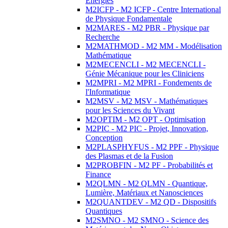
Energies
M2ICFP - M2 ICFP - Centre International
de Physique Fondamentale
M2MARES - M2 PBR - Physique par
Recherche
M2MATHMOD - M2 MM - Modélisation
Mathématique
M2MECENCLI - M2 MECENCLI -
Génie Mécanique pour les Cliniciens
M2MPRI - M2 MPRI - Fondements de
l'Informatique
M2MSV - M2 MSV - Mathématiques
pour les Sciences du Vivant
M2OPTIM - M2 OPT - Optimisation
M2PIC - M2 PIC - Projet, Innovation,
Conception
M2PLASPHYFUS - M2 PPF - Physique
des Plasmas et de la Fusion
M2PROBFIN - M2 PF - Probabilités et
Finance
M2QLMN - M2 QLMN - Quantique,
Lumière, Matériaux et Nanosciences
M2QUANTDEV - M2 QD - Dispositifs
Quantiques
M2SMNO - M2 SMNO - Science des