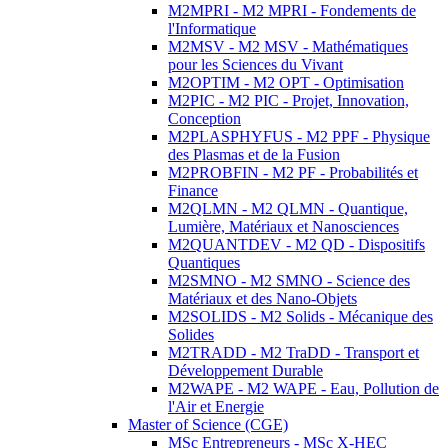
M2MPRI - M2 MPRI - Fondements de
l'Informatique
M2MSV - M2 MSV - Mathématiques
pour les Sciences du Vivant
M2OPTIM - M2 OPT - Optimisation
M2PIC - M2 PIC - Projet, Innovation,
Conception
M2PLASPHYFUS - M2 PPF - Physique
des Plasmas et de la Fusion
M2PROBFIN - M2 PF - Probabilités et
Finance
M2QLMN - M2 QLMN - Quantique,
Lumière, Matériaux et Nanosciences
M2QUANTDEV - M2 QD - Dispositifs
Quantiques
M2SMNO - M2 SMNO - Science des
Matériaux et des Nano-Objets
M2SOLIDS - M2 Solids - Mécanique des
Solides
M2TRADD - M2 TraDD - Transport et
Développement Durable
M2WAPE - M2 WAPE - Eau, Pollution de
l'Air et Energie
Master of Science (CGE)
MSc Entrepreneurs - MSc X-HEC