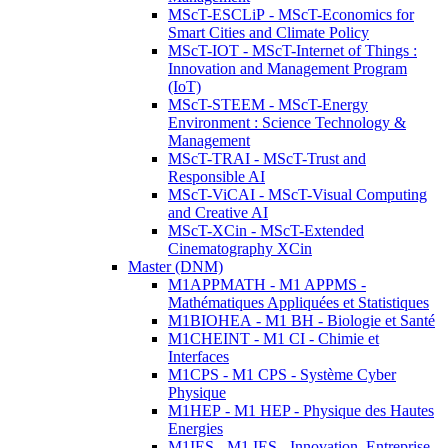
MScT-ESCLiP - MScT-Economics for
Smart Cities and Climate Policy
MScT-IOT - MScT-Internet of Things :
Innovation and Management Program
(IoT)
MScT-STEEM - MScT-Energy
Environment : Science Technology &
Management
MScT-TRAI - MScT-Trust and
Responsible AI
MScT-ViCAI - MScT-Visual Computing
and Creative AI
MScT-XCin - MScT-Extended
Cinematography XCin
Master (DNM)
M1APPMATH - M1 APPMS -
Mathématiques Appliquées et Statistiques
M1BIOHEA - M1 BH - Biologie et Santé
M1CHEINT - M1 CI - Chimie et
Interfaces
M1CPS - M1 CPS - Système Cyber
Physique
M1HEP - M1 HEP - Physique des Hautes
Energies
M1IES - M1 IES - Innovation, Entreprise