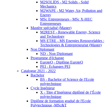
M2SOLIDS - M2 Solids - Solid
Mechanics
M2WAPE - M2 Water, Air, Pollution and
Energy
MSc Entrepreneurs - MSc X-HEC
Entrepreneurs
Mastère spécialisé (Master)
M2REST - Renewable Energy, Science
and Technology
MS ETRE - MS Energies Renouvelables :
Technologies & Entrepreneuriat (Master)
Non Diplomant
ND - Non Diplomant
Programme d'échange
EuroteQ - Diplôme EuroteQ
PEI - Echanges PEI
Catalogue 2021 - 2022
Bachelor
BS - Bachelor of Science de l'Ecole
polytechnique
Cycle Ingénieur
X - Titre d’Ingénieur diplômé de l’École
polytechnique
Diplôme de formation gradué de l'Ecole
Polytechnique -MSc&T