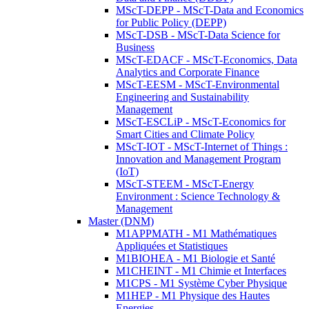
MScT-DEPP - MScT-Data and Economics
for Public Policy (DEPP)
MScT-DSB - MScT-Data Science for
Business
MScT-EDACF - MScT-Economics, Data
Analytics and Corporate Finance
MScT-EESM - MScT-Environmental
Engineering and Sustainability
Management
MScT-ESCLiP - MScT-Economics for
Smart Cities and Climate Policy
MScT-IOT - MScT-Internet of Things :
Innovation and Management Program
(IoT)
MScT-STEEM - MScT-Energy
Environment : Science Technology &
Management
Master (DNM)
M1APPMATH - M1 Mathématiques
Appliquées et Statistiques
M1BIOHEA - M1 Biologie et Santé
M1CHEINT - M1 Chimie et Interfaces
M1CPS - M1 Système Cyber Physique
M1HEP - M1 Physique des Hautes
Energies