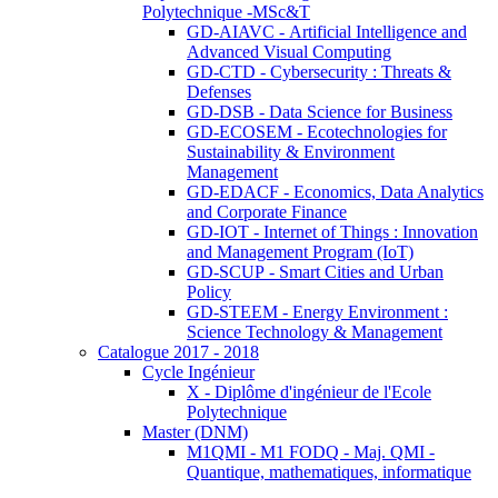
Polytechnique -MSc&T
GD-AIAVC - Artificial Intelligence and
Advanced Visual Computing
GD-CTD - Cybersecurity : Threats &
Defenses
GD-DSB - Data Science for Business
GD-ECOSEM - Ecotechnologies for
Sustainability & Environment
Management
GD-EDACF - Economics, Data Analytics
and Corporate Finance
GD-IOT - Internet of Things : Innovation
and Management Program (IoT)
GD-SCUP - Smart Cities and Urban
Policy
GD-STEEM - Energy Environment :
Science Technology & Management
Catalogue 2017 - 2018
Cycle Ingénieur
X - Diplôme d'ingénieur de l'Ecole
Polytechnique
Master (DNM)
M1QMI - M1 FODQ - Maj. QMI -
Quantique, mathematiques, informatique