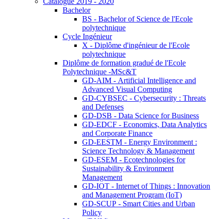
Catalogue 2019 - 2020
Bachelor
BS - Bachelor of Science de l'Ecole
polytechnique
Cycle Ingénieur
X - Diplôme d'ingénieur de l'Ecole
polytechnique
Diplôme de formation gradué de l'Ecole
Polytechnique -MSc&T
GD-AIM - Artificial Intelligence and
Advanced Visual Computing
GD-CYBSEC - Cybersecurity : Threats
and Defenses
GD-DSB - Data Science for Business
GD-EDCF - Economics, Data Analytics
and Corporate Finance
GD-EESTM - Energy Environment :
Science Technology & Management
GD-ESEM - Ecotechnologies for
Sustainability & Environment
Management
GD-IOT - Internet of Things : Innovation
and Management Program (IoT)
GD-SCUP - Smart Cities and Urban
Policy