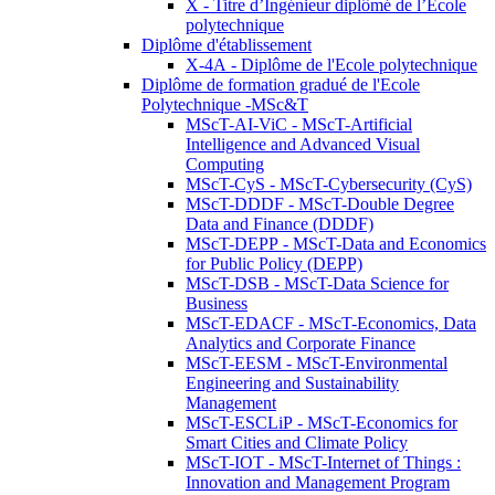
X - Titre d’Ingénieur diplômé de l’École
polytechnique
Diplôme d'établissement
X-4A - Diplôme de l'Ecole polytechnique
Diplôme de formation gradué de l'Ecole
Polytechnique -MSc&T
MScT-AI-ViC - MScT-Artificial
Intelligence and Advanced Visual
Computing
MScT-CyS - MScT-Cybersecurity (CyS)
MScT-DDDF - MScT-Double Degree
Data and Finance (DDDF)
MScT-DEPP - MScT-Data and Economics
for Public Policy (DEPP)
MScT-DSB - MScT-Data Science for
Business
MScT-EDACF - MScT-Economics, Data
Analytics and Corporate Finance
MScT-EESM - MScT-Environmental
Engineering and Sustainability
Management
MScT-ESCLiP - MScT-Economics for
Smart Cities and Climate Policy
MScT-IOT - MScT-Internet of Things :
Innovation and Management Program