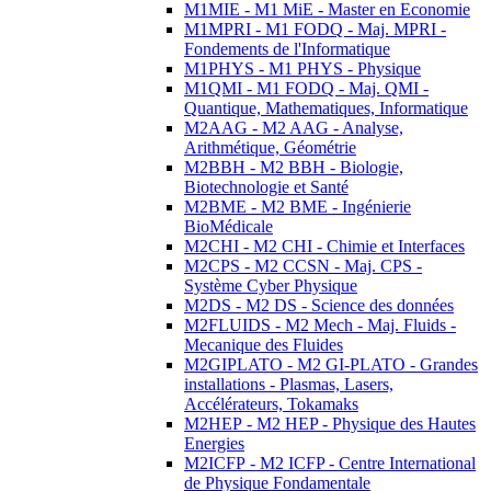
M1MIE - M1 MiE - Master en Economie
M1MPRI - M1 FODQ - Maj. MPRI -
Fondements de l'Informatique
M1PHYS - M1 PHYS - Physique
M1QMI - M1 FODQ - Maj. QMI -
Quantique, Mathematiques, Informatique
M2AAG - M2 AAG - Analyse,
Arithmétique, Géométrie
M2BBH - M2 BBH - Biologie,
Biotechnologie et Santé
M2BME - M2 BME - Ingénierie
BioMédicale
M2CHI - M2 CHI - Chimie et Interfaces
M2CPS - M2 CCSN - Maj. CPS -
Système Cyber Physique
M2DS - M2 DS - Science des données
M2FLUIDS - M2 Mech - Maj. Fluids -
Mecanique des Fluides
M2GIPLATO - M2 GI-PLATO - Grandes
installations - Plasmas, Lasers,
Accélérateurs, Tokamaks
M2HEP - M2 HEP - Physique des Hautes
Energies
M2ICFP - M2 ICFP - Centre International
de Physique Fondamentale