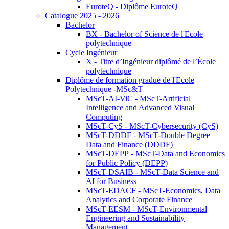
EuroteQ - Diplôme EuroteQ
Catalogue 2025 - 2026
Bachelor
BX - Bachelor of Science de l'Ecole
polytechnique
Cycle Ingénieur
X - Titre d’Ingénieur diplômé de l’École
polytechnique
Diplôme de formation gradué de l'Ecole
Polytechnique -MSc&T
MScT-AI-ViC - MScT-Artificial
Intelligence and Advanced Visual
Computing
MScT-CyS - MScT-Cybersecurity (CyS)
MScT-DDDF - MScT-Double Degree
Data and Finance (DDDF)
MScT-DEPP - MScT-Data and Economics
for Public Policy (DEPP)
MScT-DSAIB - MScT-Data Science and
AI for Business
MScT-EDACF - MScT-Economics, Data
Analytics and Corporate Finance
MScT-EESM - MScT-Environmental
Engineering and Sustainability
Management