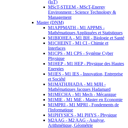
(IoT)
MScT-STEEM - MScT-Energy
Environment : Science Technology &
Management
Master (DNM)
M1APPMATH - M1 APPMS -
Mathématiques Appliquées et Statistiques
M1BIOHEA - M1 BH - Biologie et Santé
M1CHEINT - M1 CI - Chimie et
Interfaces
M1CPS - M1 CPS - Système Cyber
Physique
M1HEP - M1 HEP - Physique des Hautes
Energies
M1IES - M1 IES - Innovation, Entreprise
et Société
M1MATHJHADA - M1 MJH -
Mathématiques Jacques Hadamard
M1MECHA - M1 Mech - Mécanique
M1MIE - M1 MiE - Master en Economie
M1MPRI - M1 MPRI - Fondements de
l'Informatique
M1PHYSICS - M1 PHYS - Physique
M2AAG - M2 AAG - Analyse,
Arithmétique, Géométrie