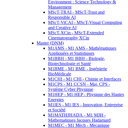
Environment : Science Technology &
Management
MScT-TRAI - MScT-Trust and
Responsible AI
MScT-ViCAI - MScT-Visual Computing
and Creative AI
MScT-XCin - MScT-Extended
Cinematography XCin
Master (DNM)
M1AMS - M1 AMS - Mathématiques
Appliquées et Statistiques
M1BBH - M1 BBH - Biologie,
Biotechnologie et Santé
M1BME - M1 BME - Ingénierie
BioMédicale
M1CHI - M1 CHI - Chimie et Interfaces
M1CPS - M1 CCSN - Maj. CPS -
Système Cyber Physique
M1HEP - M1 HEP - Physique des Hautes
Energies
M1IES - M1 IES - Innovation, Entreprise
et Société
M1MATHJHADA - M1 MJH -
Mathematiques Jacques Hadamard
M1MEC - M1 Mech - Mecanique