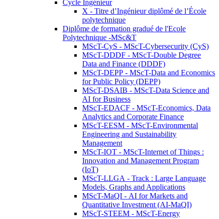
Cycle Ingénieur
X - Titre d’Ingénieur diplômé de l’École
polytechnique
Diplôme de formation gradué de l'Ecole
Polytechnique -MSc&T
MScT-CyS - MScT-Cybersecurity (CyS)
MScT-DDDF - MScT-Double Degree
Data and Finance (DDDF)
MScT-DEPP - MScT-Data and Economics
for Public Policy (DEPP)
MScT-DSAIB - MScT-Data Science and
AI for Business
MScT-EDACF - MScT-Economics, Data
Analytics and Corporate Finance
MScT-EESM - MScT-Environmental
Engineering and Sustainability
Management
MScT-IOT - MScT-Internet of Things :
Innovation and Management Program
(IoT)
MScT-LLGA - Track : Large Language
Models, Graphs and Applications
MScT-MaQI - AI for Markets and
Quantitative Investment (AI-MaQI)
MScT-STEEM - MScT-Energy