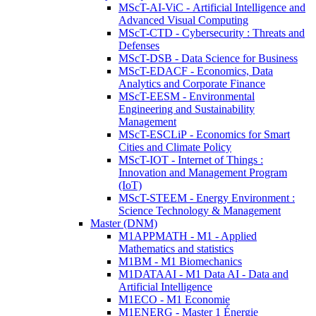
MScT-AI-ViC - Artificial Intelligence and
Advanced Visual Computing
MScT-CTD - Cybersecurity : Threats and
Defenses
MScT-DSB - Data Science for Business
MScT-EDACF - Economics, Data
Analytics and Corporate Finance
MScT-EESM - Environmental
Engineering and Sustainability
Management
MScT-ESCLiP - Economics for Smart
Cities and Climate Policy
MScT-IOT - Internet of Things :
Innovation and Management Program
(IoT)
MScT-STEEM - Energy Environment :
Science Technology & Management
Master (DNM)
M1APPMATH - M1 - Applied
Mathematics and statistics
M1BM - M1 Biomechanics
M1DATAAI - M1 Data AI - Data and
Artificial Intelligence
M1ECO - M1 Economie
M1ENERG - Master 1 Énergie