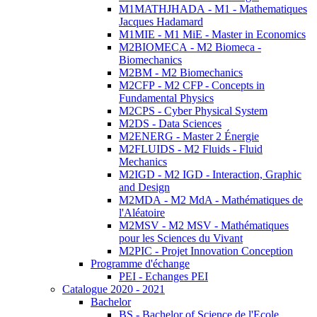
M1MATHJHADA - M1 - Mathematiques
Jacques Hadamard
M1MIE - M1 MiE - Master in Economics
M2BIOMECA - M2 Biomeca -
Biomechanics
M2BM - M2 Biomechanics
M2CFP - M2 CFP - Concepts in
Fundamental Physics
M2CPS - Cyber Physical System
M2DS - Data Sciences
M2ENERG - Master 2 Énergie
M2FLUIDS - M2 Fluids - Fluid
Mechanics
M2IGD - M2 IGD - Interaction, Graphic
and Design
M2MDA - M2 MdA - Mathématiques de
l'Aléatoire
M2MSV - M2 MSV - Mathématiques
pour les Sciences du Vivant
M2PIC - Projet Innovation Conception
Programme d'échange
PEI - Echanges PEI
Catalogue 2020 - 2021
Bachelor
BS - Bachelor of Science de l'Ecole