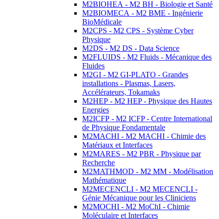
M2BIOHEA - M2 BH - Biologie et Santé
M2BIOMECA - M2 BME - Ingénierie
BioMédicale
M2CPS - M2 CPS - Système Cyber
Physique
M2DS - M2 DS - Data Science
M2FLUIDS - M2 Fluids - Mécanique des
Fluides
M2GI - M2 GI-PLATO - Grandes
installations - Plasmas, Lasers,
Accélérateurs, Tokamaks
M2HEP - M2 HEP - Physique des Hautes
Energies
M2ICFP - M2 ICFP - Centre International
de Physique Fondamentale
M2MACHI - M2 MACHI - Chimie des
Matériaux et Interfaces
M2MARES - M2 PBR - Physique par
Recherche
M2MATHMOD - M2 MM - Modélisation
Mathématique
M2MECENCLI - M2 MECENCLI -
Génie Mécanique pour les Cliniciens
M2MOCHI - M2 MoChI - Chimie
Moléculaire et Interfaces