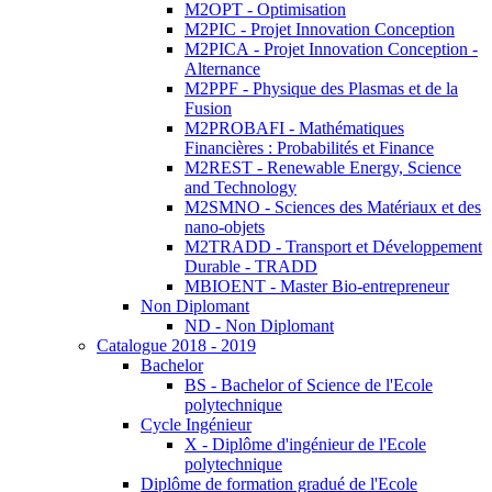
M2OPT - Optimisation
M2PIC - Projet Innovation Conception
M2PICA - Projet Innovation Conception -
Alternance
M2PPF - Physique des Plasmas et de la
Fusion
M2PROBAFI - Mathématiques
Financières : Probabilités et Finance
M2REST - Renewable Energy, Science
and Technology
M2SMNO - Sciences des Matériaux et des
nano-objets
M2TRADD - Transport et Développement
Durable - TRADD
MBIOENT - Master Bio-entrepreneur
Non Diplomant
ND - Non Diplomant
Catalogue 2018 - 2019
Bachelor
BS - Bachelor of Science de l'Ecole
polytechnique
Cycle Ingénieur
X - Diplôme d'ingénieur de l'Ecole
polytechnique
Diplôme de formation gradué de l'Ecole