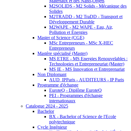
Matériaux et des Nano-Objets
M2SOLIDS - M2 Solids - Mécanique des
Solides
M2TRADD - M2 TraDD - Transport et
Développement Durable
M2WAPE - M2 WAPE - Eau, Air,
Pollution et Énergies
Master of Science (CGE)
MSc Entrepreneurs - MSc X-HEC
Entrepreneurs
Mastère spécialisé (Master)
MS ETRE - MS Energies Renouvelables :
Technologies et Entrepreneuriat (Master)
MS IE - MS Innovation et Entreprenariat
Non Diplomant
AUD_IPParis - AUDITEURS - IP Paris
Programme d'échange
EuroteQ - Diplôme EuroteQ
PEI - Programmes d'échange
internationaux
Catalogue 2024 - 2025
Bachelor
BX - Bachelor of Science de l'Ecole
polytechnique
Cycle Ingénieur