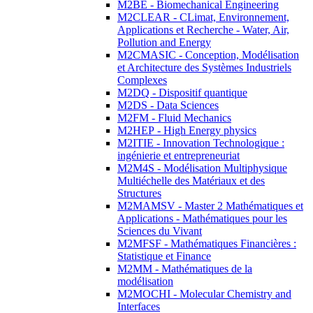
M2BE - Biomechanical Engineering
M2CLEAR - CLimat, Environnement,
Applications et Recherche - Water, Air,
Pollution and Energy
M2CMASIC - Conception, Modélisation
et Architecture des Systèmes Industriels
Complexes
M2DQ - Dispositif quantique
M2DS - Data Sciences
M2FM - Fluid Mechanics
M2HEP - High Energy physics
M2ITIE - Innovation Technologique :
ingénierie et entrepreneuriat
M2M4S - Modélisation Multiphysique
Multiéchelle des Matériaux et des
Structures
M2MAMSV - Master 2 Mathématiques et
Applications - Mathématiques pour les
Sciences du Vivant
M2MFSF - Mathématiques Financières :
Statistique et Finance
M2MM - Mathématiques de la
modélisation
M2MOCHI - Molecular Chemistry and
Interfaces