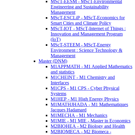
MScT-EESM - MScT-Environmental
Engineering and Sustainability
Management
MScT-ESCLiP - MScT-Economics for
Smart Cities and Climate Policy
MScT-IOT - MScT-Internet of Things :
Innovation and Management Program
(IoT)
MScT-STEEM - MScT-Energy
Environment : Science Technology &
Management
Master (DNM)
M1APPMATH - M1 Applied Mathematics
and statistics
M1CHEINT - M1 Chemistry and
Interfaces
M1CPS - M1 CPS - Cyber Physical
Systems
M1HEP - M1 High Energy Physics
M1MATHJHADA - M1 Mathematiques
Jacques Hadamard
M1MECHA - M1 Mechanics
M1MIE - M1 MIE - Master in Economics
M2BIOHEA - M2 Biology and Health
M2BIOMECA - M2 Biomeca -