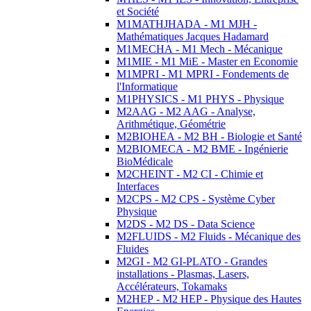
et Société
M1MATHJHADA - M1 MJH -
Mathématiques Jacques Hadamard
M1MECHA - M1 Mech - Mécanique
M1MIE - M1 MiE - Master en Economie
M1MPRI - M1 MPRI - Fondements de
l'Informatique
M1PHYSICS - M1 PHYS - Physique
M2AAG - M2 AAG - Analyse,
Arithmétique, Géométrie
M2BIOHEA - M2 BH - Biologie et Santé
M2BIOMECA - M2 BME - Ingénierie
BioMédicale
M2CHEINT - M2 CI - Chimie et
Interfaces
M2CPS - M2 CPS - Système Cyber
Physique
M2DS - M2 DS - Data Science
M2FLUIDS - M2 Fluids - Mécanique des
Fluides
M2GI - M2 GI-PLATO - Grandes
installations - Plasmas, Lasers,
Accélérateurs, Tokamaks
M2HEP - M2 HEP - Physique des Hautes