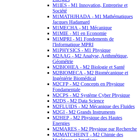
M1IES - M1 Innovation, Entreprise et
Société
M1MATHJHADA - M1 Mathématiques
Jacques Hadamard
M1MECHA - M1 Mécanique
M1MIE - M1 en Economie
M1MPRI - M1 Fondements de
l'Informatique MPRI
M1PHYSICS - M1 Physique
M2AAG - M2 Analyse, Arithmétique,
Géométrie
M2BIOHEA - M2 Biologie et Santé
M2BIOMECA - M2 Biomécanique et
Ingéniérie Biomédical
M2CFP - M2 Concepts en Physique
Fondamentale
M2CPS - M2 Système Cyber Physique
M2DS - M2 Data Science
M2FLUIDS - M2 Mécanique des Fluides
M2GI - M2 Grands Instruments
M2HEP - M2 Physique des Hautes
Energies
M2MARES - M2 Physique par Recherche
M2MATCHEINT - M2 Chimie des