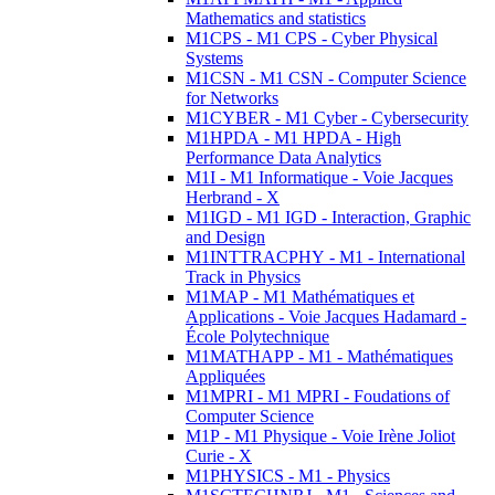
Mathematics and statistics
M1CPS - M1 CPS - Cyber Physical
Systems
M1CSN - M1 CSN - Computer Science
for Networks
M1CYBER - M1 Cyber - Cybersecurity
M1HPDA - M1 HPDA - High
Performance Data Analytics
M1I - M1 Informatique - Voie Jacques
Herbrand - X
M1IGD - M1 IGD - Interaction, Graphic
and Design
M1INTTRACPHY - M1 - International
Track in Physics
M1MAP - M1 Mathématiques et
Applications - Voie Jacques Hadamard -
École Polytechnique
M1MATHAPP - M1 - Mathématiques
Appliquées
M1MPRI - M1 MPRI - Foudations of
Computer Science
M1P - M1 Physique - Voie Irène Joliot
Curie - X
M1PHYSICS - M1 - Physics