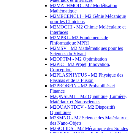
Matériaux et Interfaces
M2MATHMOD - M2 Modélisation
Mathématique
M2MECENCLI - M2 Génie Mécanique
pour les Cliniciens
M2MOCHI - M2 Chimie Moléculaire et
Interfaces
M2MPRI - M2 Fondements de
l'Informatique MPRI
M2MSV - M2 Mathématiques pour les
Sciences du Vivant
M2OPTIM - M2 Optimisation
M2PIC - M2 Projet, Innovation,
Conception
M2PLASPHYFUS - M2 Physique des
Plasmas et de la Fusion
M2PROBFIN - M2 Probabilités et
Finance
M2QNSLMT - M2 Quantique, Lumière,
Matériaux et Nanosciences
M2QUANTDEV - M2 Dispositifs
Quantiques
M2SMNO - M2 Science des Matériaux et
des Nano-Objets
M2SOLIDS - M2 Mécanique des Solides