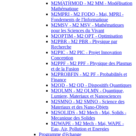
M2MATHMOD - M2 MM - Modélisation
Mathématique
M2MPRI - M2 FODQ - Maj. MPRI -
Fondements de l'Informatique
M2MSV - M2 MSV - Mathématiques
pour les Sciences du Vivant
M2OPTIM - M2 OPT - Optimisation
M2PBR - M2 PBR - Physique par
Recherche
M2PIC - M2 PIC - Projet Innovation
Conception
M2PPF - M2 PPF - Physique des Plasmas
et de la Fusion
M2PROBFIN - M2 PF - Probabilités et
Finance
M2QD - M2 QD - Dispositifs Quantiques
M2QLMN - M2 QLMN - Quantique,
Lumiere, Materiaux et Nanosciences
M2SMNO - M2 SMNO - Science des
Materiaux et des Nano-Objets
M2SOLIDS - M2 Mech - Maj. Solids -
Mecanique des Solides
M2WAPE - M2 Mech - Maj. WAPE -
Eau, Air, Pollution et Energies
Programme d'échange