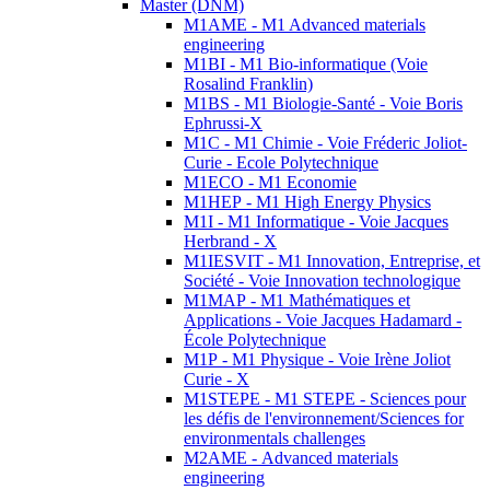
Master (DNM)
M1AME - M1 Advanced materials
engineering
M1BI - M1 Bio-informatique (Voie
Rosalind Franklin)
M1BS - M1 Biologie-Santé - Voie Boris
Ephrussi-X
M1C - M1 Chimie - Voie Fréderic Joliot-
Curie - Ecole Polytechnique
M1ECO - M1 Economie
M1HEP - M1 High Energy Physics
M1I - M1 Informatique - Voie Jacques
Herbrand - X
M1IESVIT - M1 Innovation, Entreprise, et
Société - Voie Innovation technologique
M1MAP - M1 Mathématiques et
Applications - Voie Jacques Hadamard -
École Polytechnique
M1P - M1 Physique - Voie Irène Joliot
Curie - X
M1STEPE - M1 STEPE - Sciences pour
les défis de l'environnement/Sciences for
environmentals challenges
M2AME - Advanced materials
engineering