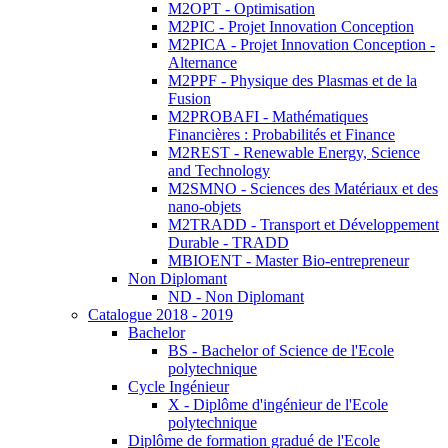
M2OPT - Optimisation
M2PIC - Projet Innovation Conception
M2PICA - Projet Innovation Conception -
Alternance
M2PPF - Physique des Plasmas et de la
Fusion
M2PROBAFI - Mathématiques
Financières : Probabilités et Finance
M2REST - Renewable Energy, Science
and Technology
M2SMNO - Sciences des Matériaux et des
nano-objets
M2TRADD - Transport et Développement
Durable - TRADD
MBIOENT - Master Bio-entrepreneur
Non Diplomant
ND - Non Diplomant
Catalogue 2018 - 2019
Bachelor
BS - Bachelor of Science de l'Ecole
polytechnique
Cycle Ingénieur
X - Diplôme d'ingénieur de l'Ecole
polytechnique
Diplôme de formation gradué de l'Ecole