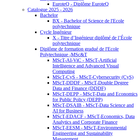
EuroteQ - Diplôme EuroteQ
Catalogue 2025 - 2026
Bachelor
BX - Bachelor of Science de l'Ecole
polytechnique
Cycle Ingénieur
X - Titre d’Ingénieur diplômé de l’École
polytechnique
Diplôme de formation gradué de l'Ecole
Polytechnique -MSc&T
MScT-AI-ViC - MScT-Artificial
Intelligence and Advanced Visual
Computing
MScT-CyS - MScT-Cybersecurity (CyS)
MScT-DDDF - MScT-Double Degree
Data and Finance (DDDF)
MScT-DEPP - MScT-Data and Economics
for Public Policy (DEPP)
MScT-DSAIB - MScT-Data Science and
AI for Business
MScT-EDACF - MScT-Economics, Data
Analytics and Corporate Finance
MScT-EESM - MScT-Environmental
Engineering and Sustainability
Management