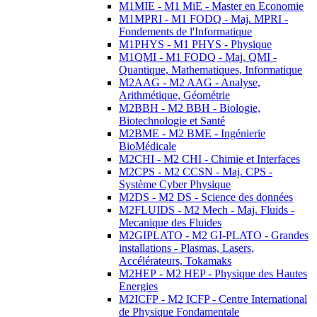
M1MIE - M1 MiE - Master en Economie
M1MPRI - M1 FODQ - Maj. MPRI -
Fondements de l'Informatique
M1PHYS - M1 PHYS - Physique
M1QMI - M1 FODQ - Maj. QMI -
Quantique, Mathematiques, Informatique
M2AAG - M2 AAG - Analyse,
Arithmétique, Géométrie
M2BBH - M2 BBH - Biologie,
Biotechnologie et Santé
M2BME - M2 BME - Ingénierie
BioMédicale
M2CHI - M2 CHI - Chimie et Interfaces
M2CPS - M2 CCSN - Maj. CPS -
Système Cyber Physique
M2DS - M2 DS - Science des données
M2FLUIDS - M2 Mech - Maj. Fluids -
Mecanique des Fluides
M2GIPLATO - M2 GI-PLATO - Grandes
installations - Plasmas, Lasers,
Accélérateurs, Tokamaks
M2HEP - M2 HEP - Physique des Hautes
Energies
M2ICFP - M2 ICFP - Centre International
de Physique Fondamentale