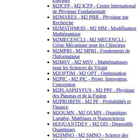
Energies
M2ICFP - M2 ICFP - Centre International
de Physique Fondamentale
M2MARES - M2 PBR - Physique par
Recherche
M2MATHMOD - M2 MM - Modélisation
Mathématique
M2MECENCLI - M2 MECENCLI -
Génie Mécanique pour les Cliniciens
M2MPRI - M2 MPRI - Fondements de
l'Informatique
M2MSV - M2 MSV - Mathématiques
pour les Sciences du Vivant
M2OPTIM - M2 OPT - Optimisation
M2PIC - M2 PIC - Projet, Innovation,
Conception
M2PLASPHYFUS - M2 PPF - Physique
des Plasmas et de la Fusion
M2PROBFIN - M2 PF - Probabilités et
Finance
M2QLMN - M2 QLMN - Quantique,
Lumière, Matériaux et Nanosciences
M2QUANTDEV - M2 QD - Dispositifs
Quantiques
M2SMNO - M2 SMNO - Science des