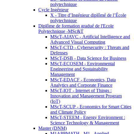
polytechnique
Cycle Ingénieur
X - Titre d’Ingénieur diplômé de l’École
polytechnique
Diplôme de formation gradué de l'Ecole
Polytechnique -MSc&T
MScT-AIAVC - Artificial Intelligence and
Advanced Visual Computing
MScT-CTD - Cybersecurity : Threats and
Defenses
MScT-DSB - Data Science for Business
MScT-ECOSEM - Environmental
Engineering and Sustainability
Management
MScT-EDACF - Economics, Data
Analytics and Corporate Finance
MScT-IOT - Internet of Things :
Innovation and Management Program
(IoT)
MScT-SCUP - Economics for Smart Cities
and Climate Policy
MScT-STEEM - Energy Environment :
Science Technology & Management
Master (DNM)
M1APPMATH - M1 - Applied