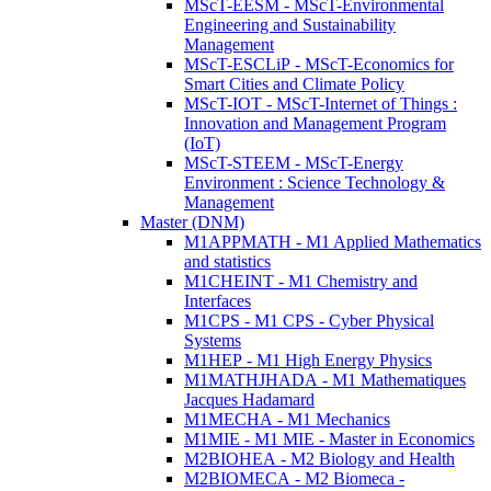
MScT-EESM - MScT-Environmental
Engineering and Sustainability
Management
MScT-ESCLiP - MScT-Economics for
Smart Cities and Climate Policy
MScT-IOT - MScT-Internet of Things :
Innovation and Management Program
(IoT)
MScT-STEEM - MScT-Energy
Environment : Science Technology &
Management
Master (DNM)
M1APPMATH - M1 Applied Mathematics
and statistics
M1CHEINT - M1 Chemistry and
Interfaces
M1CPS - M1 CPS - Cyber Physical
Systems
M1HEP - M1 High Energy Physics
M1MATHJHADA - M1 Mathematiques
Jacques Hadamard
M1MECHA - M1 Mechanics
M1MIE - M1 MIE - Master in Economics
M2BIOHEA - M2 Biology and Health
M2BIOMECA - M2 Biomeca -