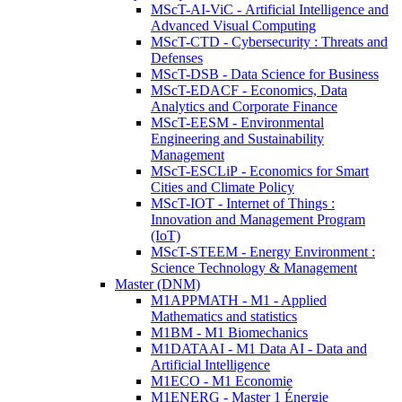
MScT-AI-ViC - Artificial Intelligence and
Advanced Visual Computing
MScT-CTD - Cybersecurity : Threats and
Defenses
MScT-DSB - Data Science for Business
MScT-EDACF - Economics, Data
Analytics and Corporate Finance
MScT-EESM - Environmental
Engineering and Sustainability
Management
MScT-ESCLiP - Economics for Smart
Cities and Climate Policy
MScT-IOT - Internet of Things :
Innovation and Management Program
(IoT)
MScT-STEEM - Energy Environment :
Science Technology & Management
Master (DNM)
M1APPMATH - M1 - Applied
Mathematics and statistics
M1BM - M1 Biomechanics
M1DATAAI - M1 Data AI - Data and
Artificial Intelligence
M1ECO - M1 Economie
M1ENERG - Master 1 Énergie