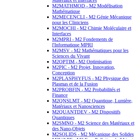
Matériaux et Interfaces
M2MATHMOD - M2 Modélisation
Mathématique
M2MECENCLI - M2 Génie Mécanique
pour les Cliniciens
M2MOCHI - M2 Chimie Moléculaire et
Interfaces
M2MPRI - M2 Fondements de
l'Informatique MPRI
M2MSV - M2 Mathématiques pour les
Sciences du Vivant
M2OPTIM - M2 Optimisation
M2PIC - M2 Projet, Innovation,
Conception
M2PLASPHYFUS - M2 Physique des
Plasmas et de la Fusion
M2PROBFIN - M2 Probabilités et
Finance
M2QNSLMT - M2 Quantique, Lumière,
Matériaux et Nanosciences
M2QUANTDEV - M2 Dispositifs
Quantiques
M2SMNO - M2 Science des Matériaux et
des Nano-Objets
M2SOLIDS - M2 Mécanique des Solides