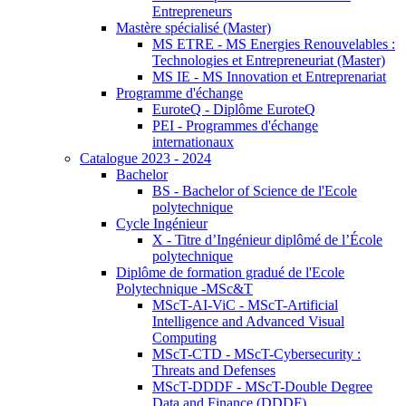
Entrepreneurs
Mastère spécialisé (Master)
MS ETRE - MS Energies Renouvelables :
Technologies et Entrepreneuriat (Master)
MS IE - MS Innovation et Entreprenariat
Programme d'échange
EuroteQ - Diplôme EuroteQ
PEI - Programmes d'échange
internationaux
Catalogue 2023 - 2024
Bachelor
BS - Bachelor of Science de l'Ecole
polytechnique
Cycle Ingénieur
X - Titre d’Ingénieur diplômé de l’École
polytechnique
Diplôme de formation gradué de l'Ecole
Polytechnique -MSc&T
MScT-AI-ViC - MScT-Artificial
Intelligence and Advanced Visual
Computing
MScT-CTD - MScT-Cybersecurity :
Threats and Defenses
MScT-DDDF - MScT-Double Degree
Data and Finance (DDDF)