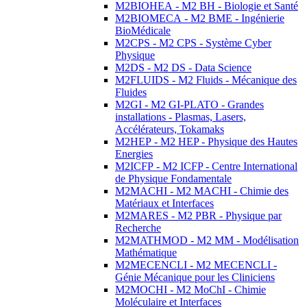
M2BIOHEA - M2 BH - Biologie et Santé
M2BIOMECA - M2 BME - Ingénierie
BioMédicale
M2CPS - M2 CPS - Système Cyber
Physique
M2DS - M2 DS - Data Science
M2FLUIDS - M2 Fluids - Mécanique des
Fluides
M2GI - M2 GI-PLATO - Grandes
installations - Plasmas, Lasers,
Accélérateurs, Tokamaks
M2HEP - M2 HEP - Physique des Hautes
Energies
M2ICFP - M2 ICFP - Centre International
de Physique Fondamentale
M2MACHI - M2 MACHI - Chimie des
Matériaux et Interfaces
M2MARES - M2 PBR - Physique par
Recherche
M2MATHMOD - M2 MM - Modélisation
Mathématique
M2MECENCLI - M2 MECENCLI -
Génie Mécanique pour les Cliniciens
M2MOCHI - M2 MoChI - Chimie
Moléculaire et Interfaces