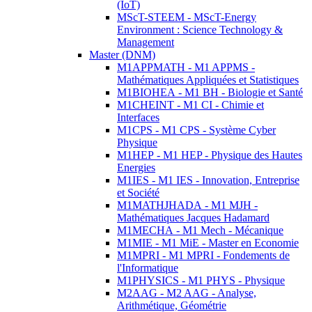
(IoT)
MScT-STEEM - MScT-Energy
Environment : Science Technology &
Management
Master (DNM)
M1APPMATH - M1 APPMS -
Mathématiques Appliquées et Statistiques
M1BIOHEA - M1 BH - Biologie et Santé
M1CHEINT - M1 CI - Chimie et
Interfaces
M1CPS - M1 CPS - Système Cyber
Physique
M1HEP - M1 HEP - Physique des Hautes
Energies
M1IES - M1 IES - Innovation, Entreprise
et Société
M1MATHJHADA - M1 MJH -
Mathématiques Jacques Hadamard
M1MECHA - M1 Mech - Mécanique
M1MIE - M1 MiE - Master en Economie
M1MPRI - M1 MPRI - Fondements de
l'Informatique
M1PHYSICS - M1 PHYS - Physique
M2AAG - M2 AAG - Analyse,
Arithmétique, Géométrie