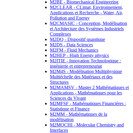
M2BE - Biomechanical Engineering
M2CLEAR - CLimat, Environnement,
Applications et Recherche - Water, Air,
Pollution and Energy
M2CMASIC - Conception, Modélisation
et Architecture des Systèmes Industriels
Complexes
M2DQ - Dispositif quantique
M2DS - Data Sciences
M2FM - Fluid Mechanics
M2HEP - High Energy physics
M2ITIE - Innovation Technologique :
ingénierie et entrepreneuriat
M2M4S - Modélisation Multiphysique
Multiéchelle des Matériaux et des
Structures
M2MAMSV - Master 2 Mathématiques et
Applications - Mathématiques pour les
Sciences du Vivant
M2MFSF - Mathématiques Financières :
Statistique et Finance
M2MM - Mathématiques de la
modélisation
M2MOCHI - Molecular Chemistry and
Interfaces