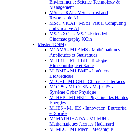
Environment : Science Technology &
Management
MScT-TRAI - MScT-Trust and
Responsible AI
MScT-ViCAI - MScT-Visual Computing
and Creative AI
MScT-XCin - MScT-Extended
Cinematography XCin
Master (DNM)
M1AMS - M1 AMS - Mathématiques
Appliquées et Statistiques
M1BBH - M1 BBH - Biologie,
Biotechnologie et Santé
M1BME - M1 BME - Ingénierie
BioMédicale
M1CHI - M1 CHI - Chimie et Interfaces
M1CPS - M1 CCSN - Maj. CPS -
Système Cyber Physique
M1HEP - M1 HEP - Physique des Hautes
Energies
M1IES - M1 IES - Innovation, Entreprise
et Société
M1MATHJHADA - M1 MJH -
Mathematiques Jacques Hadamard
M1MEC - M1 Mech - Mecanique