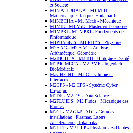
et Société
M1MATHJHADA - M1 MJH -
Mathématiques Jacques Hadamard
M1MECHA - M1 Mech - Mécanique
M1MIE - M1 MiE - Master en Economie
M1MPRI - M1 MPRI - Fondements de
l'Informatique
M1PHYSICS - M1 PHYS - Physique
M2AAG - M2 AAG - Analyse,
Arithmétique, Géométrie
M2BIOHEA - M2 BH - Biologie et Santé
M2BIOMECA - M2 BME - Ingénierie
BioMédicale
M2CHEINT - M2 CI - Chimie et
Interfaces
M2CPS - M2 CPS - Système Cyber
Physique
M2DS - M2 DS - Data Science
M2FLUIDS - M2 Fluids - Mécanique des
Fluides
M2GI - M2 GI-PLATO - Grandes
installations - Plasmas, Lasers,
Accélérateurs, Tokamaks
M2HEP - M2 HEP - Physique des Hautes