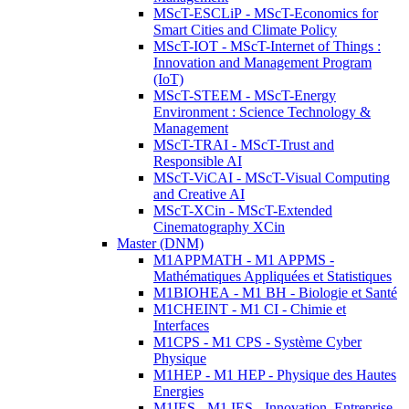
MScT-ESCLiP - MScT-Economics for
Smart Cities and Climate Policy
MScT-IOT - MScT-Internet of Things :
Innovation and Management Program
(IoT)
MScT-STEEM - MScT-Energy
Environment : Science Technology &
Management
MScT-TRAI - MScT-Trust and
Responsible AI
MScT-ViCAI - MScT-Visual Computing
and Creative AI
MScT-XCin - MScT-Extended
Cinematography XCin
Master (DNM)
M1APPMATH - M1 APPMS -
Mathématiques Appliquées et Statistiques
M1BIOHEA - M1 BH - Biologie et Santé
M1CHEINT - M1 CI - Chimie et
Interfaces
M1CPS - M1 CPS - Système Cyber
Physique
M1HEP - M1 HEP - Physique des Hautes
Energies
M1IES - M1 IES - Innovation, Entreprise