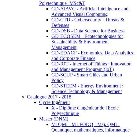
Polytechnique -MSc&T
GD-AIAVC - Artificial Intelligence and
Advanced Visual Computing
GD-CTD - Cybersecurity : Threats &
Defenses
GD-DSB - Data Science for Business
GD-ECOSEM - Ecotechnologies for
Sustainability & Environment
Management
GD-EDACF - Economics, Data Analytics
and Corporate Finance
GD-IOT - Internet of Things : Innovation
and Management Program (IoT)
GD-SCUP - Smart Cities and Urban
Policy
GD-STEEM - Energy Environment :
Science Technology & Management
Catalogue 2017 - 2018
Cycle Ingénieur
X - Diplôme d'ingénieur de l'Ecole
Polytechnique
Master (DNM)
M1QMI - M1 FODQ - Maj. QMI -
Quantique, mathematiques, informatique