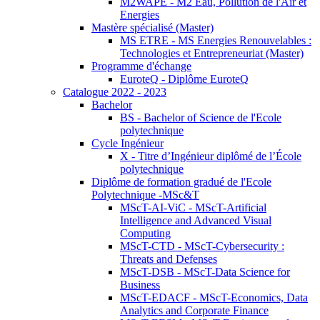
M2WAPE - M2 Eau, Pollution de l'Air et
Energies
Mastère spécialisé (Master)
MS ETRE - MS Energies Renouvelables :
Technologies et Entrepreneuriat (Master)
Programme d'échange
EuroteQ - Diplôme EuroteQ
Catalogue 2022 - 2023
Bachelor
BS - Bachelor of Science de l'Ecole
polytechnique
Cycle Ingénieur
X - Titre d’Ingénieur diplômé de l’École
polytechnique
Diplôme de formation gradué de l'Ecole
Polytechnique -MSc&T
MScT-AI-ViC - MScT-Artificial
Intelligence and Advanced Visual
Computing
MScT-CTD - MScT-Cybersecurity :
Threats and Defenses
MScT-DSB - MScT-Data Science for
Business
MScT-EDACF - MScT-Economics, Data
Analytics and Corporate Finance