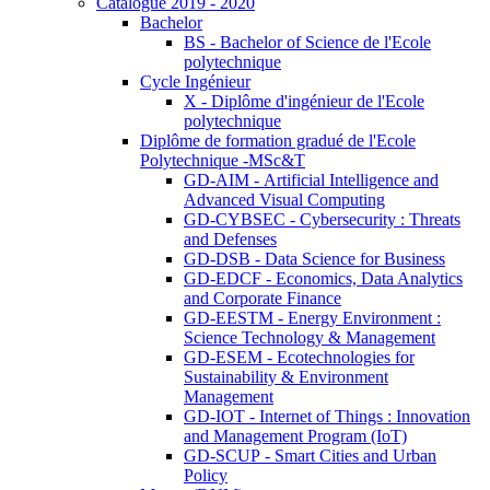
Catalogue 2019 - 2020
Bachelor
BS - Bachelor of Science de l'Ecole
polytechnique
Cycle Ingénieur
X - Diplôme d'ingénieur de l'Ecole
polytechnique
Diplôme de formation gradué de l'Ecole
Polytechnique -MSc&T
GD-AIM - Artificial Intelligence and
Advanced Visual Computing
GD-CYBSEC - Cybersecurity : Threats
and Defenses
GD-DSB - Data Science for Business
GD-EDCF - Economics, Data Analytics
and Corporate Finance
GD-EESTM - Energy Environment :
Science Technology & Management
GD-ESEM - Ecotechnologies for
Sustainability & Environment
Management
GD-IOT - Internet of Things : Innovation
and Management Program (IoT)
GD-SCUP - Smart Cities and Urban
Policy