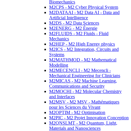
Biomechanics
M2CPS - M2 Cyber Physical System
M2DATAAI - M2 Data AI - Data and
Artificial Intelligence
M2DS - M2 Data Sciences
M2ENERG - M2 Énergie
M2FLUIDS - M2 Fluids - Fluid
Mechanics
M2HEP - M2 High Energy physics
M2ICS - M2 Integration, Circuits and
Systems
M2MATHMOD - M2 Mathematical
Modelling
M2MECENCLI - M2 Mecencli -
Mechanical Engineering for Clinicians
M2MICAS - M2 Machine Learning,
Communications and Security
M2MOCHI - M2 Molecular Chemistry
and Interfaces
M2MSV - M2 MSV - Mathématiques
pour les Sciences du Vivant
M2OPTIM - M2 Optimisation
M2PIC - M2 Projet Innovation Conception
M2QNSLMT - M2 Quantum, Light,
Materials and Nanosciences