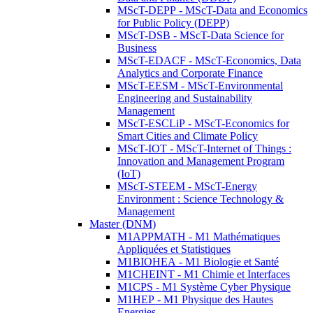
MScT-DEPP - MScT-Data and Economics
for Public Policy (DEPP)
MScT-DSB - MScT-Data Science for
Business
MScT-EDACF - MScT-Economics, Data
Analytics and Corporate Finance
MScT-EESM - MScT-Environmental
Engineering and Sustainability
Management
MScT-ESCLiP - MScT-Economics for
Smart Cities and Climate Policy
MScT-IOT - MScT-Internet of Things :
Innovation and Management Program
(IoT)
MScT-STEEM - MScT-Energy
Environment : Science Technology &
Management
Master (DNM)
M1APPMATH - M1 Mathématiques
Appliquées et Statistiques
M1BIOHEA - M1 Biologie et Santé
M1CHEINT - M1 Chimie et Interfaces
M1CPS - M1 Système Cyber Physique
M1HEP - M1 Physique des Hautes
Energies