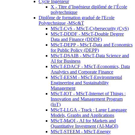
Cycle Ingénieur
X - Titre d’Ingénieur diplômé de l’École
polytechnique
Diplôme de formation gradué de l'Ecole
Polytechnique -MSc&T
MScT-CyS - MScT-Cybersecurity (CyS)
MScT-DDDF - MScT-Double Degree
Data and Finance (DDDF)
MScT-DEPP - MScT-Data and Economics
for Public Policy (DEPP)
MScT-DSAIB - MScT-Data Science and
AI for Business
MScT-EDACF - MScT-Economics, Data
Analytics and Corporate Finance
MScT-EESM - MScT-Environmental
Engineering and Sustainability
Management
MScT-IOT - MScT-Internet of Things :
Innovation and Management Program
(IoT)
MScT-LLGA - Track : Large Language
Models, Graphs and Applications
MScT-MaQI - AI for Markets and
Quantitative Investment (AI-MaQI)
MScT-STEEM - MScT-Energy