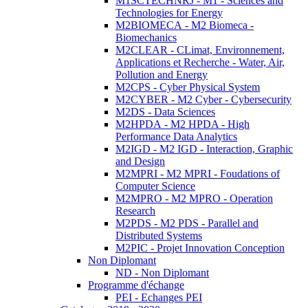
M1SCTECHNRJ - M1 - Sciences and
Technologies for Energy
M2BIOMECA - M2 Biomeca -
Biomechanics
M2CLEAR - CLimat, Environnement,
Applications et Recherche - Water, Air,
Pollution and Energy
M2CPS - Cyber Physical System
M2CYBER - M2 Cyber - Cybersecurity
M2DS - Data Sciences
M2HPDA - M2 HPDA - High
Performance Data Analytics
M2IGD - M2 IGD - Interaction, Graphic
and Design
M2MPRI - M2 MPRI - Foudations of
Computer Science
M2MPRO - M2 MPRO - Operation
Research
M2PDS - M2 PDS - Parallel and
Distributed Systems
M2PIC - Projet Innovation Conception
Non Diplomant
ND - Non Diplomant
Programme d'échange
PEI - Echanges PEI