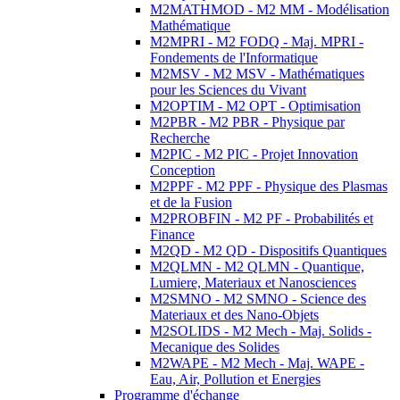
M2MATHMOD - M2 MM - Modélisation
Mathématique
M2MPRI - M2 FODQ - Maj. MPRI -
Fondements de l'Informatique
M2MSV - M2 MSV - Mathématiques
pour les Sciences du Vivant
M2OPTIM - M2 OPT - Optimisation
M2PBR - M2 PBR - Physique par
Recherche
M2PIC - M2 PIC - Projet Innovation
Conception
M2PPF - M2 PPF - Physique des Plasmas
et de la Fusion
M2PROBFIN - M2 PF - Probabilités et
Finance
M2QD - M2 QD - Dispositifs Quantiques
M2QLMN - M2 QLMN - Quantique,
Lumiere, Materiaux et Nanosciences
M2SMNO - M2 SMNO - Science des
Materiaux et des Nano-Objets
M2SOLIDS - M2 Mech - Maj. Solids -
Mecanique des Solides
M2WAPE - M2 Mech - Maj. WAPE -
Eau, Air, Pollution et Energies
Programme d'échange