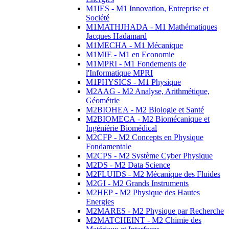
M1IES - M1 Innovation, Entreprise et
Société
M1MATHJHADA - M1 Mathématiques
Jacques Hadamard
M1MECHA - M1 Mécanique
M1MIE - M1 en Economie
M1MPRI - M1 Fondements de
l'Informatique MPRI
M1PHYSICS - M1 Physique
M2AAG - M2 Analyse, Arithmétique,
Géométrie
M2BIOHEA - M2 Biologie et Santé
M2BIOMECA - M2 Biomécanique et
Ingéniérie Biomédical
M2CFP - M2 Concepts en Physique
Fondamentale
M2CPS - M2 Système Cyber Physique
M2DS - M2 Data Science
M2FLUIDS - M2 Mécanique des Fluides
M2GI - M2 Grands Instruments
M2HEP - M2 Physique des Hautes
Energies
M2MARES - M2 Physique par Recherche
M2MATCHEINT - M2 Chimie des