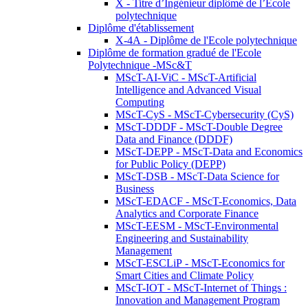
X - Titre d’Ingénieur diplômé de l’École
polytechnique
Diplôme d'établissement
X-4A - Diplôme de l'Ecole polytechnique
Diplôme de formation gradué de l'Ecole
Polytechnique -MSc&T
MScT-AI-ViC - MScT-Artificial
Intelligence and Advanced Visual
Computing
MScT-CyS - MScT-Cybersecurity (CyS)
MScT-DDDF - MScT-Double Degree
Data and Finance (DDDF)
MScT-DEPP - MScT-Data and Economics
for Public Policy (DEPP)
MScT-DSB - MScT-Data Science for
Business
MScT-EDACF - MScT-Economics, Data
Analytics and Corporate Finance
MScT-EESM - MScT-Environmental
Engineering and Sustainability
Management
MScT-ESCLiP - MScT-Economics for
Smart Cities and Climate Policy
MScT-IOT - MScT-Internet of Things :
Innovation and Management Program