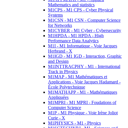
Mathematics and statistics
M1CPS - M1 CPS - Cyber Physical
Systems
M1CSN - M1 CSN - Computer Science
for Networks
M1CYBER - M1 Cyber - Cybersecurity
M1HPDA - M1 HPDA - High
Performance Data Analytics
M1I - M1 Informatique - Voie Jacques
Herbrand - X
M1IGD - M1 IGD - Interaction, Graphic
and Design
M1INTTRACPHY - M1 - International
Track in Physics
M1MAP - M1 Mathématiques et
Applications - Voie Jacques Hadamard -
École Polytechnique
M1MATHAPP - M1 - Mathématiques
Appliquées
M1MPRI - M1 MPRI - Foudations of
Computer Science
M1P - M1 Physique - Voie Irène Joliot
Curie - X
M1PHYSICS - M1 - Physics