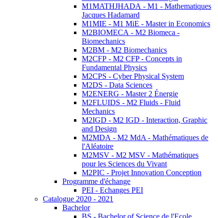
M1MATHJHADA - M1 - Mathematiques
Jacques Hadamard
M1MIE - M1 MiE - Master in Economics
M2BIOMECA - M2 Biomeca -
Biomechanics
M2BM - M2 Biomechanics
M2CFP - M2 CFP - Concepts in
Fundamental Physics
M2CPS - Cyber Physical System
M2DS - Data Sciences
M2ENERG - Master 2 Énergie
M2FLUIDS - M2 Fluids - Fluid
Mechanics
M2IGD - M2 IGD - Interaction, Graphic
and Design
M2MDA - M2 MdA - Mathématiques de
l'Aléatoire
M2MSV - M2 MSV - Mathématiques
pour les Sciences du Vivant
M2PIC - Projet Innovation Conception
Programme d'échange
PEI - Echanges PEI
Catalogue 2020 - 2021
Bachelor
BS - Bachelor of Science de l'Ecole