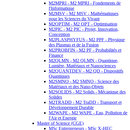
M2MPRI - M2 MPRI - Fondements de
l'Informatique
M2MSV - M2 MSV - Mathématiques
pour les Sciences du Vivant
M2OPTIM - M2 OPT - Optimisation
M2PIC - M2 PIC - Projet, Innovation,
Conception
M2PLASPHYFUS - M2 PPF - Physique
des Plasmas et de la Fusion
M2PROBFIN - M2 PF - Probabilités et
Finance
M2QLMN - M2 QLMN - Quantique,
Lumière, Matériaux et Nanosciences
M2QUANTDEV - M2 QD - Dispositifs
Quantiques
M2SMNO - M2 SMNO - Science des
Matériaux et des Nano-Objets
M2SOLIDS - M2 Solids - Mécanique des
Solides
M2TRADD - M2 TraDD - Transport et
Développement Durable
M2WAPE - M2 WAPE - Eau, Pollution de
l'Air et Energie
Master of Science (CGE)
MSc Entrepreneurs - MSc X-HEC