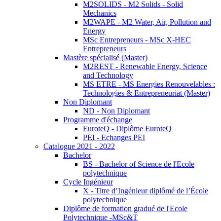
M2SOLIDS - M2 Solids - Solid
Mechanics
M2WAPE - M2 Water, Air, Pollution and
Energy
MSc Entrepreneurs - MSc X-HEC
Entrepreneurs
Mastère spécialisé (Master)
M2REST - Renewable Energy, Science
and Technology
MS ETRE - MS Energies Renouvelables :
Technologies & Entrepreneuriat (Master)
Non Diplomant
ND - Non Diplomant
Programme d'échange
EuroteQ - Diplôme EuroteQ
PEI - Echanges PEI
Catalogue 2021 - 2022
Bachelor
BS - Bachelor of Science de l'Ecole
polytechnique
Cycle Ingénieur
X - Titre d’Ingénieur diplômé de l’École
polytechnique
Diplôme de formation gradué de l'Ecole
Polytechnique -MSc&T