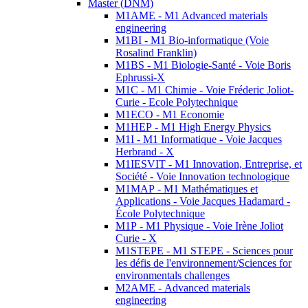
Master (DNM)
M1AME - M1 Advanced materials
engineering
M1BI - M1 Bio-informatique (Voie
Rosalind Franklin)
M1BS - M1 Biologie-Santé - Voie Boris
Ephrussi-X
M1C - M1 Chimie - Voie Fréderic Joliot-
Curie - Ecole Polytechnique
M1ECO - M1 Economie
M1HEP - M1 High Energy Physics
M1I - M1 Informatique - Voie Jacques
Herbrand - X
M1IESVIT - M1 Innovation, Entreprise, et
Société - Voie Innovation technologique
M1MAP - M1 Mathématiques et
Applications - Voie Jacques Hadamard -
École Polytechnique
M1P - M1 Physique - Voie Irène Joliot
Curie - X
M1STEPE - M1 STEPE - Sciences pour
les défis de l'environnement/Sciences for
environmentals challenges
M2AME - Advanced materials
engineering