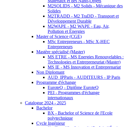
Matériaux et des Nano-Objets
M2SOLIDS - M2 Solids - Mécanique des
Solides
M2TRADD - M2 TraDD - Transport et
Développement Durable
M2WAPE - M2 WAPE - Eau, Air,
Pollution et Énergies
Master of Science (CGE)
MSc Entrepreneurs - MSc X-HEC
Entrepreneurs
Mastère spécialisé (Master)
MS ETRE - MS Energies Renouvelables :
Technologies et Entrepreneuriat (Master)
MS IE - MS Innovation et Entreprenariat
Non Diplomant
AUD_IPParis - AUDITEURS - IP Paris
Programme d'échange
EuroteQ - Diplôme EuroteQ
PEI - Programmes d'échange
internationaux
Catalogue 2024 - 2025
Bachelor
BX - Bachelor of Science de l'Ecole
polytechnique
Cycle Ingénieur