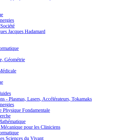
ue
nergies
 Société
es Jacques Hadamard
ormatique
, Géométrie
édicale
ue
uides
s - Plasmas, Lasers, Accélérateurs, Tokamaks
nergies
de Physique Fondamentale
erche
athématique
anique pour les Cliniciens
ormatique
s Sciences du Vivant