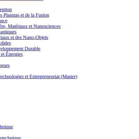
eption
lasmas et de la Fusion
ance
, Matériaux et Nanosciences
ntiques
aux et des Nano-Objets
lides
eloppement Durable
et Énergies
neurs
hnologies et Entrepreneuriat (Master)
chnique
lytechnique