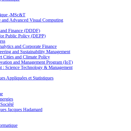
hnique -MSc&T
ce and Advanced Visual Computing
and Finance (DDDF)
r Public Policy (DEPP)
ess
ytics and Corporate Finance
ring and Sustainability Management
Cities and Climate Policy
ovation and Management Program (IoT)
: Science Technology & Management
ppliquées et Statistiques
ue
nergies
 Société
es Jacques Hadamard
ormatique