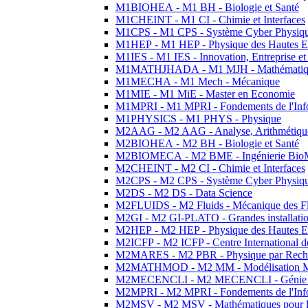
M1BIOHEA - M1 BH - Biologie et Santé
M1CHEINT - M1 CI - Chimie et Interfaces
M1CPS - M1 CPS - Système Cyber Physiq
M1HEP - M1 HEP - Physique des Hautes E
M1IES - M1 IES - Innovation, Entreprise et
M1MATHJHADA - M1 MJH - Mathématiqu
M1MECHA - M1 Mech - Mécanique
M1MIE - M1 MiE - Master en Economie
M1MPRI - M1 MPRI - Fondements de l'Inf
M1PHYSICS - M1 PHYS - Physique
M2AAG - M2 AAG - Analyse, Arithmétique
M2BIOHEA - M2 BH - Biologie et Santé
M2BIOMECA - M2 BME - Ingénierie BioM
M2CHEINT - M2 CI - Chimie et Interfaces
M2CPS - M2 CPS - Système Cyber Physiq
M2DS - M2 DS - Data Science
M2FLUIDS - M2 Fluids - Mécanique des Fl
M2GI - M2 GI-PLATO - Grandes installation
M2HEP - M2 HEP - Physique des Hautes E
M2ICFP - M2 ICFP - Centre International 
M2MARES - M2 PBR - Physique par Rech
M2MATHMOD - M2 MM - Modélisation M
M2MECENCLI - M2 MECENCLI - Génie Méc
M2MPRI - M2 MPRI - Fondements de l'Inf
M2MSV - M2 MSV - Mathématiques pour le