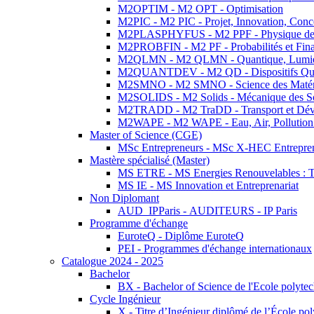
M2OPTIM - M2 OPT - Optimisation
M2PIC - M2 PIC - Projet, Innovation, Conc
M2PLASPHYFUS - M2 PPF - Physique des P
M2PROBFIN - M2 PF - Probabilités et Fin
M2QLMN - M2 QLMN - Quantique, Lumière
M2QUANTDEV - M2 QD - Dispositifs Qua
M2SMNO - M2 SMNO - Science des Matéri
M2SOLIDS - M2 Solids - Mécanique des So
M2TRADD - M2 TraDD - Transport et Dév
M2WAPE - M2 WAPE - Eau, Air, Pollution 
Master of Science (CGE)
MSc Entrepreneurs - MSc X-HEC Entrepre
Mastère spécialisé (Master)
MS ETRE - MS Energies Renouvelables : Tec
MS IE - MS Innovation et Entreprenariat
Non Diplomant
AUD_IPParis - AUDITEURS - IP Paris
Programme d'échange
EuroteQ - Diplôme EuroteQ
PEI - Programmes d'échange internationaux
Catalogue 2024 - 2025
Bachelor
BX - Bachelor of Science de l'Ecole polyte
Cycle Ingénieur
X - Titre d’Ingénieur diplômé de l’École po