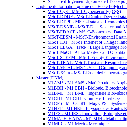
X - Titre d’Ingénieur diplômé de l’École po
Diplôme de formation gradué de l'Ecole Polytec
MScT-CyS - MScT-Cybersecurity (CyS)
MScT-DDDF - MScT-Double Degree Data 
MScT-DEPP - MScT-Data and Economics fo
MScT-DSAIB - MScT-Data Science and AI 
MScT-EDACF - MScT-Economics, Data Anal
MScT-EESM - MScT-Environmental Enginee
MScT-IOT - MScT-Internet of Things : Inn
MScT-LLGA - Track : Large Language Mode
MScT-MaQI - AI for Markets and Quantitat
MScT-STEEM - MScT-Energy Environment 
MScT-TRAI - MScT-Trust and Responsible
MScT-ViCAI - MScT-Visual Computing and
MScT-XCin - MScT-Extended Cinematogr
Master (DNM)
M1AMS - M1 AMS - Mathématiques Appliqué
M1BBH - M1 BBH - Biologie, Biotechnolog
M1BME - M1 BME - Ingénierie BioMédica
M1CHI - M1 CHI - Chimie et Interfaces
M1CPS - M1 CCSN - Maj. CPS - Système 
M1HEP - M1 HEP - Physique des Hautes E
M1IES - M1 IES - Innovation, Entreprise et
M1MATHJHADA - M1 MJH - Mathematiqu
M1MEC - M1 Mech - Mecanique