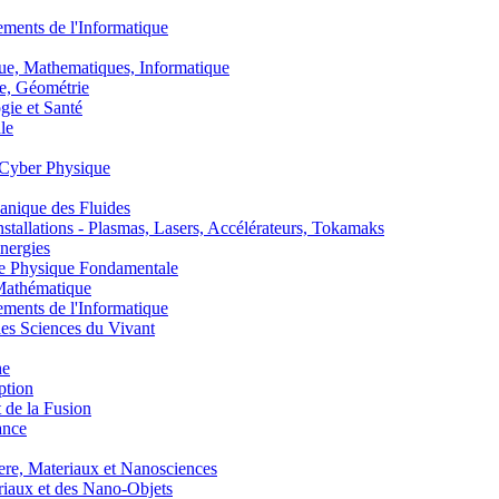
nts de l'Informatique
, Mathematiques, Informatique
, Géométrie
ie et Santé
le
Cyber Physique
nique des Fluides
lations - Plasmas, Lasers, Accélérateurs, Tokamaks
nergies
de Physique Fondamentale
athématique
nts de l'Informatique
s Sciences du Vivant
he
ption
 de la Fusion
ance
, Materiaux et Nanosciences
aux et des Nano-Objets