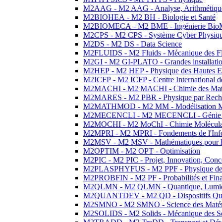
M2AAG - M2 AAG - Analyse, Arithmétique
M2BIOHEA - M2 BH - Biologie et Santé
M2BIOMECA - M2 BME - Ingénierie BioM
M2CPS - M2 CPS - Système Cyber Physiq
M2DS - M2 DS - Data Science
M2FLUIDS - M2 Fluids - Mécanique des Fl
M2GI - M2 GI-PLATO - Grandes installation
M2HEP - M2 HEP - Physique des Hautes E
M2ICFP - M2 ICFP - Centre International 
M2MACHI - M2 MACHI - Chimie des Matéri
M2MARES - M2 PBR - Physique par Rech
M2MATHMOD - M2 MM - Modélisation M
M2MECENCLI - M2 MECENCLI - Génie Méc
M2MOCHI - M2 MoChI - Chimie Moléculaire
M2MPRI - M2 MPRI - Fondements de l'Inf
M2MSV - M2 MSV - Mathématiques pour le
M2OPTIM - M2 OPT - Optimisation
M2PIC - M2 PIC - Projet, Innovation, Conc
M2PLASPHYFUS - M2 PPF - Physique des P
M2PROBFIN - M2 PF - Probabilités et Fin
M2QLMN - M2 QLMN - Quantique, Lumière
M2QUANTDEV - M2 QD - Dispositifs Qua
M2SMNO - M2 SMNO - Science des Matéri
M2SOLIDS - M2 Solids - Mécanique des So