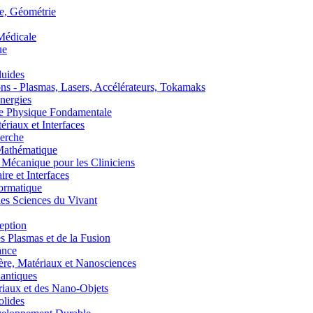
, Géométrie
édicale
ue
uides
s - Plasmas, Lasers, Accélérateurs, Tokamaks
nergies
de Physique Fondamentale
aux et Interfaces
erche
athématique
anique pour les Cliniciens
 et Interfaces
ormatique
s Sciences du Vivant
eption
lasmas et de la Fusion
ance
, Matériaux et Nanosciences
ntiques
aux et des Nano-Objets
lides