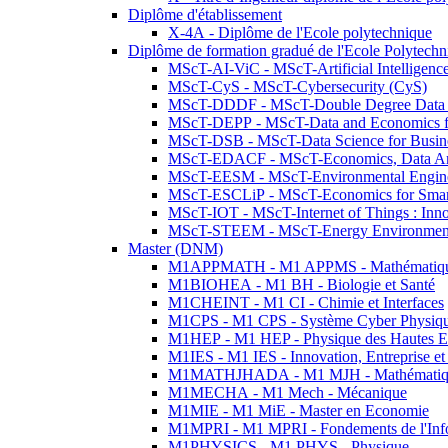
Diplôme d'établissement
X-4A - Diplôme de l'Ecole polytechnique
Diplôme de formation gradué de l'Ecole Polytec
MScT-AI-ViC - MScT-Artificial Intelligen
MScT-CyS - MScT-Cybersecurity (CyS)
MScT-DDDF - MScT-Double Degree Data 
MScT-DEPP - MScT-Data and Economics fo
MScT-DSB - MScT-Data Science for Busin
MScT-EDACF - MScT-Economics, Data Anal
MScT-EESM - MScT-Environmental Enginee
MScT-ESCLiP - MScT-Economics for Smart 
MScT-IOT - MScT-Internet of Things : Inn
MScT-STEEM - MScT-Energy Environment 
Master (DNM)
M1APPMATH - M1 APPMS - Mathématiques A
M1BIOHEA - M1 BH - Biologie et Santé
M1CHEINT - M1 CI - Chimie et Interfaces
M1CPS - M1 CPS - Système Cyber Physiq
M1HEP - M1 HEP - Physique des Hautes E
M1IES - M1 IES - Innovation, Entreprise et
M1MATHJHADA - M1 MJH - Mathématiqu
M1MECHA - M1 Mech - Mécanique
M1MIE - M1 MiE - Master en Economie
M1MPRI - M1 MPRI - Fondements de l'Inf
M1PHYSICS - M1 PHYS - Physique