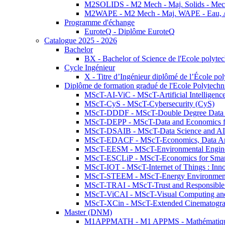
M2SOLIDS - M2 Mech - Maj. Solids - Meca
M2WAPE - M2 Mech - Maj. WAPE - Eau, Air
Programme d'échange
EuroteQ - Diplôme EuroteQ
Catalogue 2025 - 2026
Bachelor
BX - Bachelor of Science de l'Ecole polyte
Cycle Ingénieur
X - Titre d’Ingénieur diplômé de l’École po
Diplôme de formation gradué de l'Ecole Polytec
MScT-AI-ViC - MScT-Artificial Intelligen
MScT-CyS - MScT-Cybersecurity (CyS)
MScT-DDDF - MScT-Double Degree Data 
MScT-DEPP - MScT-Data and Economics fo
MScT-DSAIB - MScT-Data Science and AI 
MScT-EDACF - MScT-Economics, Data Anal
MScT-EESM - MScT-Environmental Enginee
MScT-ESCLiP - MScT-Economics for Smart 
MScT-IOT - MScT-Internet of Things : Inn
MScT-STEEM - MScT-Energy Environment 
MScT-TRAI - MScT-Trust and Responsible
MScT-ViCAI - MScT-Visual Computing and
MScT-XCin - MScT-Extended Cinematogr
Master (DNM)
M1APPMATH - M1 APPMS - Mathématiques A