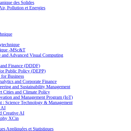
nique des Solides
, Pollution et Energies
chnique
lytechnique
hnique -MSc&T
ce and Advanced Visual Computing
and Finance (DDDF)
r Public Policy (DEPP)
for Business
ytics and Corporate Finance
ring and Sustainability Management
Cities and Climate Policy
ovation and Management Program (IoT)
: Science Technology & Management
 AI
 Creative AI
aphy XCin
ppliquées et Statistiques