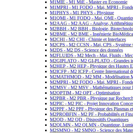
M1MIE - M1 MiE - Master en Economie
M1MPRI - M1 FODQ - Maj. MPRI - Fondeme
M1PHYS - M1 PHYS - Physique
M1QMI - M1 FODQ - Maj. QMI - Quantique
M2AAG - M2 AAG - Analyse, Arithmétique
M2BBH - M2 BBH - Biologie, Biotechnolog
M2BME - M2 BME - Ingénierie BioMédica
M2CHI - M2 CHI - Chimie et Interfaces
M2CPS - M2 CCSN - Maj. CPS - Système 
M2DS - M2 DS - Science des données
M2FLUIDS - M2 Mech - Maj. Fluids - Meca
M2GIPLATO - M2 GI-PLATO - Grandes instal
M2HEP - M2 HEP - Physique des Hautes E
M2ICFP - M2 ICFP - Centre International 
M2MATHMOD - M2 MM - Modélisation M
M2MPRI - M2 FODQ - Maj. MPRI - Fondeme
M2MSV - M2 MSV - Mathématiques pour le
M2OPTIM - M2 OPT - Optimisation
M2PBR - M2 PBR - Physique par Recherc
M2PIC - M2 PIC - Projet Innovation Conce
M2PPF - M2 PPF - Physique des Plasmas et
M2PROBFIN - M2 PF - Probabilités et Fin
M2QD - M2 QD - Dispositifs Quantiques
M2QLMN - M2 QLMN - Quantique, Lumiere
M2SMNO - M2 SMNO - Science des Materi