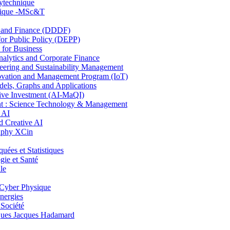
lytechnique
hnique -MSc&T
and Finance (DDDF)
r Public Policy (DEPP)
for Business
ytics and Corporate Finance
ring and Sustainability Management
ovation and Management Program (IoT)
ls, Graphs and Applications
ive Investment (AI-MaQI)
: Science Technology & Management
 AI
 Creative AI
aphy XCin
es et Statistiques
ie et Santé
le
Cyber Physique
nergies
 Société
es Jacques Hadamard