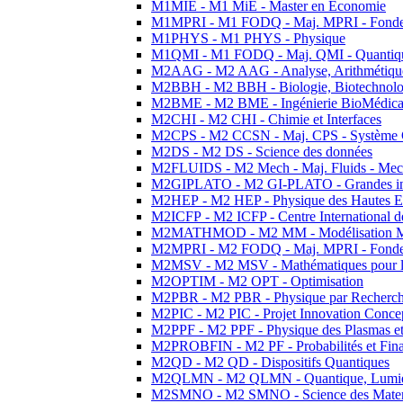
M1MIE - M1 MiE - Master en Economie
M1MPRI - M1 FODQ - Maj. MPRI - Fondeme
M1PHYS - M1 PHYS - Physique
M1QMI - M1 FODQ - Maj. QMI - Quantique
M2AAG - M2 AAG - Analyse, Arithmétique
M2BBH - M2 BBH - Biologie, Biotechnolog
M2BME - M2 BME - Ingénierie BioMédica
M2CHI - M2 CHI - Chimie et Interfaces
M2CPS - M2 CCSN - Maj. CPS - Système 
M2DS - M2 DS - Science des données
M2FLUIDS - M2 Mech - Maj. Fluids - Meca
M2GIPLATO - M2 GI-PLATO - Grandes instal
M2HEP - M2 HEP - Physique des Hautes E
M2ICFP - M2 ICFP - Centre International 
M2MATHMOD - M2 MM - Modélisation M
M2MPRI - M2 FODQ - Maj. MPRI - Fondeme
M2MSV - M2 MSV - Mathématiques pour le
M2OPTIM - M2 OPT - Optimisation
M2PBR - M2 PBR - Physique par Recherc
M2PIC - M2 PIC - Projet Innovation Conce
M2PPF - M2 PPF - Physique des Plasmas et
M2PROBFIN - M2 PF - Probabilités et Fin
M2QD - M2 QD - Dispositifs Quantiques
M2QLMN - M2 QLMN - Quantique, Lumiere
M2SMNO - M2 SMNO - Science des Materi