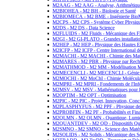
M2AAG - M2 AAG - Analyse, Arithmétique
M2BIOHEA - M2 BH - Biologie et Santé
M2BIOMECA - M2 BME - Ingénierie BioM
M2CPS - M2 CPS - Système Cyber Physiq
M2DS - M2 DS - Data Science
M2FLUIDS - M2 Fluids - Mécanique des Fl
M2GI - M2 GI-PLATO - Grandes installation
M2HEP - M2 HEP - Physique des Hautes E
M2ICFP - M2 ICFP - Centre International 
M2MACHI - M2 MACHI - Chimie des Matéri
M2MARES - M2 PBR - Physique par Rech
M2MATHMOD - M2 MM - Modélisation M
M2MECENCLI - M2 MECENCLI - Génie Méc
M2MOCHI - M2 MoChI - Chimie Moléculaire
M2MPRI - M2 MPRI - Fondements de l'Inf
M2MSV - M2 MSV - Mathématiques pour le
M2OPTIM - M2 OPT - Optimisation
M2PIC - M2 PIC - Projet, Innovation, Conc
M2PLASPHYFUS - M2 PPF - Physique des P
M2PROBFIN - M2 PF - Probabilités et Fin
M2QLMN - M2 QLMN - Quantique, Lumière
M2QUANTDEV - M2 QD - Dispositifs Qua
M2SMNO - M2 SMNO - Science des Matéri
M2SOLIDS - M2 Solids - Mécanique des So