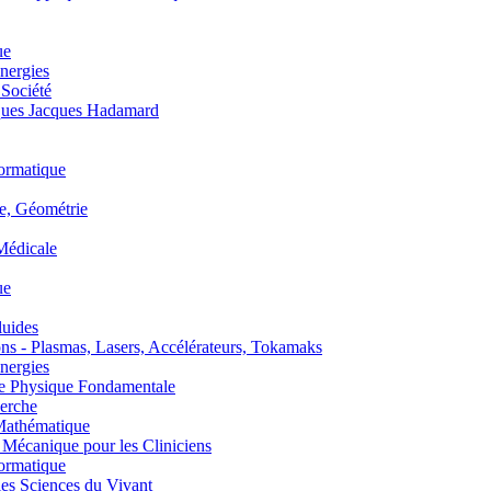
ue
nergies
 Société
es Jacques Hadamard
ormatique
, Géométrie
édicale
ue
uides
s - Plasmas, Lasers, Accélérateurs, Tokamaks
nergies
de Physique Fondamentale
erche
athématique
anique pour les Cliniciens
ormatique
s Sciences du Vivant