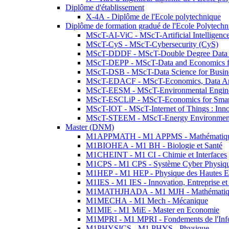
Diplôme d'établissement
X-4A - Diplôme de l'Ecole polytechnique
Diplôme de formation gradué de l'Ecole Polytec
MScT-AI-ViC - MScT-Artificial Intelligen
MScT-CyS - MScT-Cybersecurity (CyS)
MScT-DDDF - MScT-Double Degree Data 
MScT-DEPP - MScT-Data and Economics fo
MScT-DSB - MScT-Data Science for Busin
MScT-EDACF - MScT-Economics, Data Anal
MScT-EESM - MScT-Environmental Enginee
MScT-ESCLiP - MScT-Economics for Smart 
MScT-IOT - MScT-Internet of Things : Inn
MScT-STEEM - MScT-Energy Environment 
Master (DNM)
M1APPMATH - M1 APPMS - Mathématiques A
M1BIOHEA - M1 BH - Biologie et Santé
M1CHEINT - M1 CI - Chimie et Interfaces
M1CPS - M1 CPS - Système Cyber Physiq
M1HEP - M1 HEP - Physique des Hautes E
M1IES - M1 IES - Innovation, Entreprise et
M1MATHJHADA - M1 MJH - Mathématiqu
M1MECHA - M1 Mech - Mécanique
M1MIE - M1 MiE - Master en Economie
M1MPRI - M1 MPRI - Fondements de l'Inf
M1PHYSICS - M1 PHYS - Physique