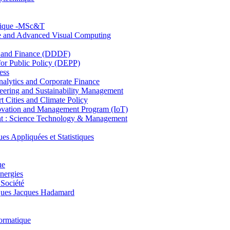
hnique -MSc&T
ce and Advanced Visual Computing
and Finance (DDDF)
r Public Policy (DEPP)
ess
ytics and Corporate Finance
ring and Sustainability Management
Cities and Climate Policy
ovation and Management Program (IoT)
: Science Technology & Management
ppliquées et Statistiques
ue
nergies
 Société
es Jacques Hadamard
ormatique