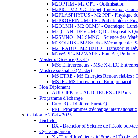
M2OPTIM - M2 OPT - Optimisation
M2PIC - M2 PIC - Projet, Innovation, Conc
M2PLASPHYFUS - M2 PPF - Physique des P
M2PROBFIN - M2 PF - Probabilités et Fin
M2QLMN - M2 QLMN - Quantique, Lumière
M2QUANTDEV - M2 QD - Dispositifs Qua
M2SMNO - M2 SMNO - Science des Matéri
M2SOLIDS - M2 Solids - Mécanique des So
M2TRADD - M2 TraDD - Transport et Dév
M2WAPE - M2 WAPE - Eau, Air, Pollution 
Master of Science (CGE)
MSc Entrepreneurs - MSc X-HEC Entrepre
Mastère spécialisé (Master)
MS ETRE - MS Energies Renouvelables : Tec
MS IE - MS Innovation et Entreprenariat
Non Diplomant
AUD_IPParis - AUDITEURS - IP Paris
Programme d'échange
EuroteQ - Diplôme EuroteQ
PEI - Programmes d'échange internationaux
Catalogue 2024 - 2025
Bachelor
BX - Bachelor of Science de l'Ecole polyte
Cycle Ingénieur
X - Titre d’Ingénieur diplômé de l’École po