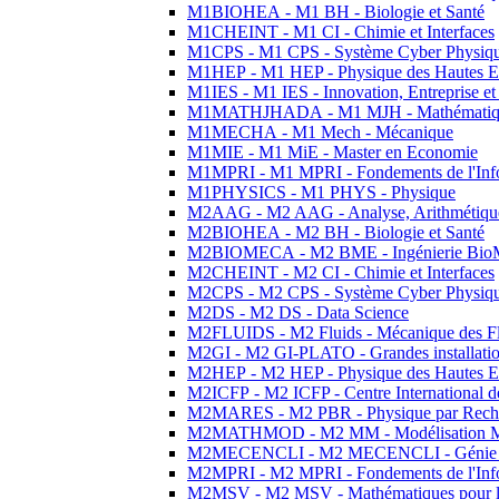
M1BIOHEA - M1 BH - Biologie et Santé
M1CHEINT - M1 CI - Chimie et Interfaces
M1CPS - M1 CPS - Système Cyber Physiq
M1HEP - M1 HEP - Physique des Hautes E
M1IES - M1 IES - Innovation, Entreprise et
M1MATHJHADA - M1 MJH - Mathématiqu
M1MECHA - M1 Mech - Mécanique
M1MIE - M1 MiE - Master en Economie
M1MPRI - M1 MPRI - Fondements de l'Inf
M1PHYSICS - M1 PHYS - Physique
M2AAG - M2 AAG - Analyse, Arithmétique
M2BIOHEA - M2 BH - Biologie et Santé
M2BIOMECA - M2 BME - Ingénierie BioM
M2CHEINT - M2 CI - Chimie et Interfaces
M2CPS - M2 CPS - Système Cyber Physiq
M2DS - M2 DS - Data Science
M2FLUIDS - M2 Fluids - Mécanique des Fl
M2GI - M2 GI-PLATO - Grandes installation
M2HEP - M2 HEP - Physique des Hautes E
M2ICFP - M2 ICFP - Centre International 
M2MARES - M2 PBR - Physique par Rech
M2MATHMOD - M2 MM - Modélisation M
M2MECENCLI - M2 MECENCLI - Génie Méc
M2MPRI - M2 MPRI - Fondements de l'Inf
M2MSV - M2 MSV - Mathématiques pour le