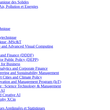
nique des Solides
, Pollution et Energies
chnique
lytechnique
hnique -MSc&T
ce and Advanced Visual Computing
and Finance (DDDF)
r Public Policy (DEPP)
for Business
ytics and Corporate Finance
ring and Sustainability Management
Cities and Climate Policy
ovation and Management Program (IoT)
: Science Technology & Management
 AI
 Creative AI
aphy XCin
ppliquées et Statistiques