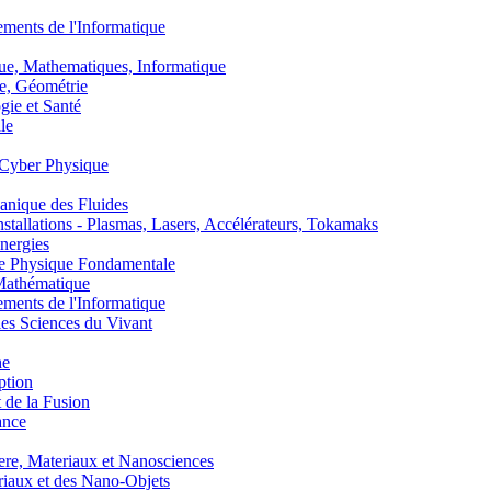
nts de l'Informatique
, Mathematiques, Informatique
, Géométrie
ie et Santé
le
Cyber Physique
nique des Fluides
lations - Plasmas, Lasers, Accélérateurs, Tokamaks
nergies
de Physique Fondamentale
athématique
nts de l'Informatique
s Sciences du Vivant
he
ption
 de la Fusion
ance
, Materiaux et Nanosciences
aux et des Nano-Objets