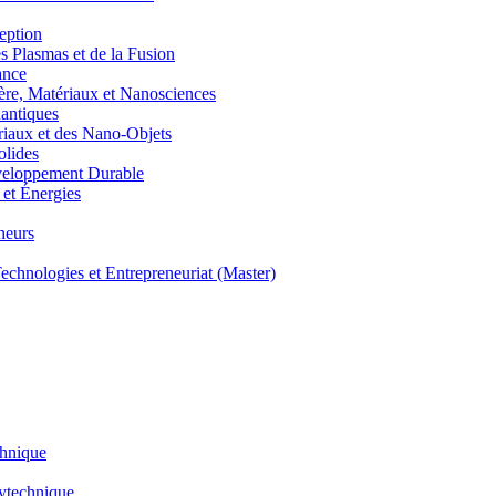
eption
lasmas et de la Fusion
ance
, Matériaux et Nanosciences
ntiques
aux et des Nano-Objets
lides
eloppement Durable
et Énergies
neurs
hnologies et Entrepreneuriat (Master)
chnique
lytechnique