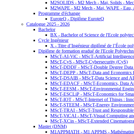
M2SOLIDS - M2 Mech - Maj. Solids - Meca
M2WAPE - M2 Mech - Maj. WAPE - Eau, Air
Programme d'échange
EuroteQ - Diplôme EuroteQ
Catalogue 2025 - 2026
Bachelor
BX - Bachelor of Science de l'Ecole polyte
Cycle Ingénieur
X - Titre d’Ingénieur diplômé de l’École po
Diplôme de formation gradué de l'Ecole Polytec
MScT-AI-ViC - MScT-Artificial Intelligen
MScT-CyS - MScT-Cybersecurity (CyS)
MScT-DDDF - MScT-Double Degree Data 
MScT-DEPP - MScT-Data and Economics fo
MScT-DSAIB - MScT-Data Science and AI 
MScT-EDACF - MScT-Economics, Data Anal
MScT-EESM - MScT-Environmental Enginee
MScT-ESCLiP - MScT-Economics for Smart 
MScT-IOT - MScT-Internet of Things : Inn
MScT-STEEM - MScT-Energy Environment 
MScT-TRAI - MScT-Trust and Responsible
MScT-ViCAI - MScT-Visual Computing and
MScT-XCin - MScT-Extended Cinematogr
Master (DNM)
M1APPMATH - M1 APPMS - Mathématiques A