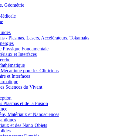
, Géométrie
édicale
ue
uides
s - Plasmas, Lasers, Accélérateurs, Tokamaks
nergies
de Physique Fondamentale
aux et Interfaces
erche
athématique
anique pour les Cliniciens
 et Interfaces
ormatique
s Sciences du Vivant
eption
lasmas et de la Fusion
ance
, Matériaux et Nanosciences
ntiques
aux et des Nano-Objets
lides