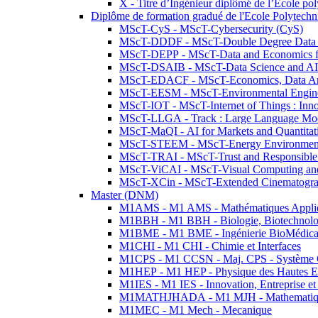
X - Titre d’Ingénieur diplômé de l’École po
Diplôme de formation gradué de l'Ecole Polytec
MScT-CyS - MScT-Cybersecurity (CyS)
MScT-DDDF - MScT-Double Degree Data 
MScT-DEPP - MScT-Data and Economics fo
MScT-DSAIB - MScT-Data Science and AI 
MScT-EDACF - MScT-Economics, Data Anal
MScT-EESM - MScT-Environmental Enginee
MScT-IOT - MScT-Internet of Things : Inn
MScT-LLGA - Track : Large Language Mode
MScT-MaQI - AI for Markets and Quantitat
MScT-STEEM - MScT-Energy Environment 
MScT-TRAI - MScT-Trust and Responsible
MScT-ViCAI - MScT-Visual Computing and
MScT-XCin - MScT-Extended Cinematogr
Master (DNM)
M1AMS - M1 AMS - Mathématiques Appliqué
M1BBH - M1 BBH - Biologie, Biotechnolog
M1BME - M1 BME - Ingénierie BioMédica
M1CHI - M1 CHI - Chimie et Interfaces
M1CPS - M1 CCSN - Maj. CPS - Système 
M1HEP - M1 HEP - Physique des Hautes E
M1IES - M1 IES - Innovation, Entreprise et
M1MATHJHADA - M1 MJH - Mathematiqu
M1MEC - M1 Mech - Mecanique