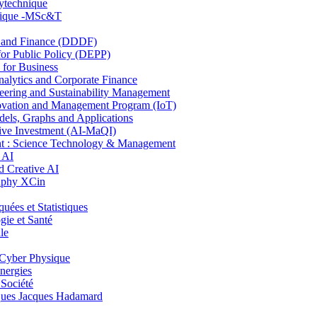
lytechnique
hnique -MSc&T
and Finance (DDDF)
r Public Policy (DEPP)
for Business
ytics and Corporate Finance
ring and Sustainability Management
ovation and Management Program (IoT)
ls, Graphs and Applications
ive Investment (AI-MaQI)
: Science Technology & Management
 AI
 Creative AI
aphy XCin
es et Statistiques
ie et Santé
le
Cyber Physique
nergies
 Société
es Jacques Hadamard