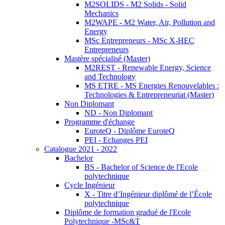
M2SOLIDS - M2 Solids - Solid
Mechanics
M2WAPE - M2 Water, Air, Pollution and
Energy
MSc Entrepreneurs - MSc X-HEC
Entrepreneurs
Mastère spécialisé (Master)
M2REST - Renewable Energy, Science
and Technology
MS ETRE - MS Energies Renouvelables :
Technologies & Entrepreneuriat (Master)
Non Diplomant
ND - Non Diplomant
Programme d'échange
EuroteQ - Diplôme EuroteQ
PEI - Echanges PEI
Catalogue 2021 - 2022
Bachelor
BS - Bachelor of Science de l'Ecole
polytechnique
Cycle Ingénieur
X - Titre d’Ingénieur diplômé de l’École
polytechnique
Diplôme de formation gradué de l'Ecole
Polytechnique -MSc&T