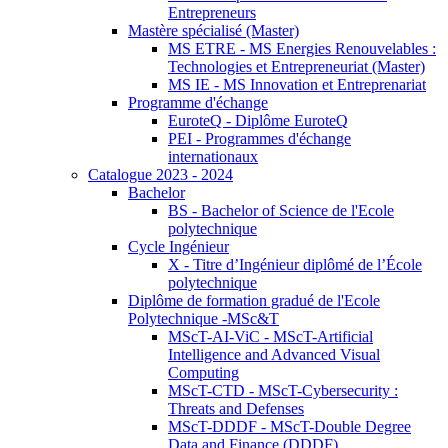
Entrepreneurs
Mastère spécialisé (Master)
MS ETRE - MS Energies Renouvelables :
Technologies et Entrepreneuriat (Master)
MS IE - MS Innovation et Entreprenariat
Programme d'échange
EuroteQ - Diplôme EuroteQ
PEI - Programmes d'échange
internationaux
Catalogue 2023 - 2024
Bachelor
BS - Bachelor of Science de l'Ecole
polytechnique
Cycle Ingénieur
X - Titre d’Ingénieur diplômé de l’École
polytechnique
Diplôme de formation gradué de l'Ecole
Polytechnique -MSc&T
MScT-AI-ViC - MScT-Artificial
Intelligence and Advanced Visual
Computing
MScT-CTD - MScT-Cybersecurity :
Threats and Defenses
MScT-DDDF - MScT-Double Degree
Data and Finance (DDDF)