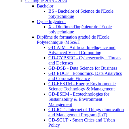
Catalogue 2019 - 2020
Bachelor
BS - Bachelor of Science de l'Ecole
polytechnique
Cycle Ingénieur
X - Diplôme d'ingénieur de l'Ecole
polytechnique
Diplôme de formation gradué de l'Ecole
Polytechnique -MSc&T
GD-AIM - Artificial Intelligence and
Advanced Visual Computing
GD-CYBSEC - Cybersecurity : Threats
and Defenses
GD-DSB - Data Science for Business
GD-EDCF - Economics, Data Analytics
and Corporate Finance
GD-EESTM - Energy Environment :
Science Technology & Management
GD-ESEM - Ecotechnologies for
Sustainability & Environment
Management
GD-IOT - Internet of Things : Innovation
and Management Program (IoT)
GD-SCUP - Smart Cities and Urban
Policy