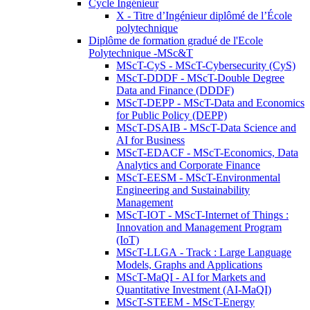
Cycle Ingénieur
X - Titre d’Ingénieur diplômé de l’École
polytechnique
Diplôme de formation gradué de l'Ecole
Polytechnique -MSc&T
MScT-CyS - MScT-Cybersecurity (CyS)
MScT-DDDF - MScT-Double Degree
Data and Finance (DDDF)
MScT-DEPP - MScT-Data and Economics
for Public Policy (DEPP)
MScT-DSAIB - MScT-Data Science and
AI for Business
MScT-EDACF - MScT-Economics, Data
Analytics and Corporate Finance
MScT-EESM - MScT-Environmental
Engineering and Sustainability
Management
MScT-IOT - MScT-Internet of Things :
Innovation and Management Program
(IoT)
MScT-LLGA - Track : Large Language
Models, Graphs and Applications
MScT-MaQI - AI for Markets and
Quantitative Investment (AI-MaQI)
MScT-STEEM - MScT-Energy