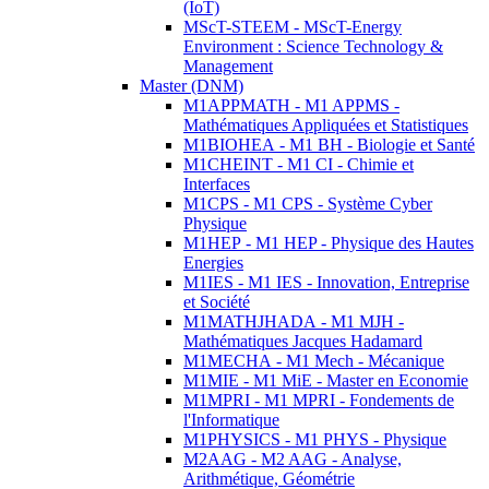
(IoT)
MScT-STEEM - MScT-Energy
Environment : Science Technology &
Management
Master (DNM)
M1APPMATH - M1 APPMS -
Mathématiques Appliquées et Statistiques
M1BIOHEA - M1 BH - Biologie et Santé
M1CHEINT - M1 CI - Chimie et
Interfaces
M1CPS - M1 CPS - Système Cyber
Physique
M1HEP - M1 HEP - Physique des Hautes
Energies
M1IES - M1 IES - Innovation, Entreprise
et Société
M1MATHJHADA - M1 MJH -
Mathématiques Jacques Hadamard
M1MECHA - M1 Mech - Mécanique
M1MIE - M1 MiE - Master en Economie
M1MPRI - M1 MPRI - Fondements de
l'Informatique
M1PHYSICS - M1 PHYS - Physique
M2AAG - M2 AAG - Analyse,
Arithmétique, Géométrie