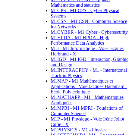
Mathematics and statistics
M1CPS - M1 CPS - Cyber Physical
Systems
M1CSN - M1 CSN - Computer Science
for Networks
M1CYBER - M1 Cyber - Cybersecurity
M1HPDA - M1 HPDA - High
Performance Data Analytics
M1I - M1 Informatique - Voie Jacques
Herbrand - X
M1IGD - M1 IGD - Interaction, Graphic
and Design
M1INTTRACPHY - M1 - International
Track in Physics
M1MAP - M1 Mathématiques et
Applications - Voie Jacques Hadamard -
École Polytechnique
M1MATHAPP - M1 - Mathématiques
Appliquées
M1MPRI - M1 MPRI - Foudations of
Computer Science
M1P - M1 Physique - Voie Irène Joliot
Curie - X
M1PHYSICS - M1 - Physics