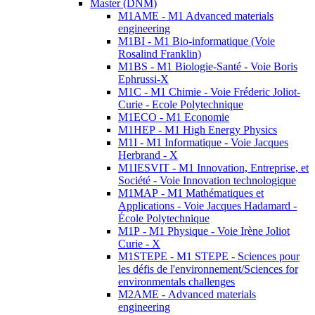
Master (DNM)
M1AME - M1 Advanced materials
engineering
M1BI - M1 Bio-informatique (Voie
Rosalind Franklin)
M1BS - M1 Biologie-Santé - Voie Boris
Ephrussi-X
M1C - M1 Chimie - Voie Fréderic Joliot-
Curie - Ecole Polytechnique
M1ECO - M1 Economie
M1HEP - M1 High Energy Physics
M1I - M1 Informatique - Voie Jacques
Herbrand - X
M1IESVIT - M1 Innovation, Entreprise, et
Société - Voie Innovation technologique
M1MAP - M1 Mathématiques et
Applications - Voie Jacques Hadamard -
École Polytechnique
M1P - M1 Physique - Voie Irène Joliot
Curie - X
M1STEPE - M1 STEPE - Sciences pour
les défis de l'environnement/Sciences for
environmentals challenges
M2AME - Advanced materials
engineering