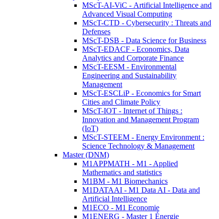
MScT-AI-ViC - Artificial Intelligence and
Advanced Visual Computing
MScT-CTD - Cybersecurity : Threats and
Defenses
MScT-DSB - Data Science for Business
MScT-EDACF - Economics, Data
Analytics and Corporate Finance
MScT-EESM - Environmental
Engineering and Sustainability
Management
MScT-ESCLiP - Economics for Smart
Cities and Climate Policy
MScT-IOT - Internet of Things :
Innovation and Management Program
(IoT)
MScT-STEEM - Energy Environment :
Science Technology & Management
Master (DNM)
M1APPMATH - M1 - Applied
Mathematics and statistics
M1BM - M1 Biomechanics
M1DATAAI - M1 Data AI - Data and
Artificial Intelligence
M1ECO - M1 Economie
M1ENERG - Master 1 Énergie