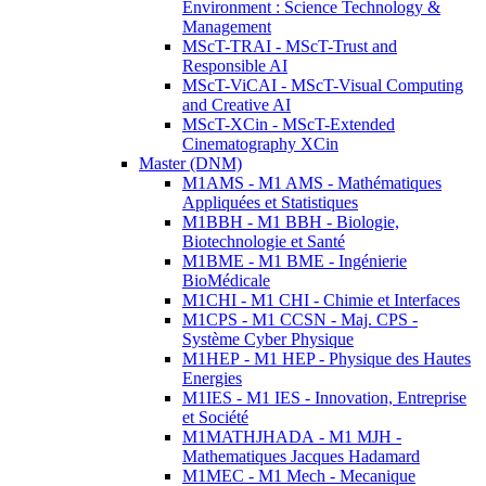
Environment : Science Technology &
Management
MScT-TRAI - MScT-Trust and
Responsible AI
MScT-ViCAI - MScT-Visual Computing
and Creative AI
MScT-XCin - MScT-Extended
Cinematography XCin
Master (DNM)
M1AMS - M1 AMS - Mathématiques
Appliquées et Statistiques
M1BBH - M1 BBH - Biologie,
Biotechnologie et Santé
M1BME - M1 BME - Ingénierie
BioMédicale
M1CHI - M1 CHI - Chimie et Interfaces
M1CPS - M1 CCSN - Maj. CPS -
Système Cyber Physique
M1HEP - M1 HEP - Physique des Hautes
Energies
M1IES - M1 IES - Innovation, Entreprise
et Société
M1MATHJHADA - M1 MJH -
Mathematiques Jacques Hadamard
M1MEC - M1 Mech - Mecanique