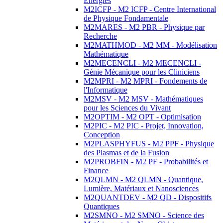
Energies
M2ICFP - M2 ICFP - Centre International
de Physique Fondamentale
M2MARES - M2 PBR - Physique par
Recherche
M2MATHMOD - M2 MM - Modélisation
Mathématique
M2MECENCLI - M2 MECENCLI -
Génie Mécanique pour les Cliniciens
M2MPRI - M2 MPRI - Fondements de
l'Informatique
M2MSV - M2 MSV - Mathématiques
pour les Sciences du Vivant
M2OPTIM - M2 OPT - Optimisation
M2PIC - M2 PIC - Projet, Innovation,
Conception
M2PLASPHYFUS - M2 PPF - Physique
des Plasmas et de la Fusion
M2PROBFIN - M2 PF - Probabilités et
Finance
M2QLMN - M2 QLMN - Quantique,
Lumière, Matériaux et Nanosciences
M2QUANTDEV - M2 QD - Dispositifs
Quantiques
M2SMNO - M2 SMNO - Science des