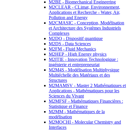
M2BE - Biomechanical Engineering
M2CLEAR - CLimat, Environnement,
Applications et Recherche - Water, Air,
Pollution and Energy
M2CMASIC - Conception, Modélisation
et Architecture des Systèmes Industriels
Complexes
M2DQ - Dispositif quantique
M2DS - Data Sciences
M2FM - Fluid Mechanics
M2HEP - High Energy physics
M2ITIE - Innovation Technologique :
ingénierie et entrepreneuriat
M2M4S - Modélisation Multiphysique
Multiéchelle des Matériaux et des
Structures
M2MAMSV - Master 2 Mathématiques et
Applications - Mathématiques pour les
Sciences du Vivant
M2MFSF - Mathématiques Financières :
Statistique et Finance
M2MM - Mathématiques de la
modélisation
M2MOCHI - Molecular Chemistry and
Interfaces