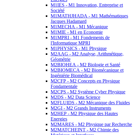
M1IES - M1 Innovation, Entreprise et
Société
M1MATHJHADA - M1 Mathématiques
Jacques Hadamard
M1MECHA - M1 Mécanique
M1MIE - M1 en Economie
M1MPRI - M1 Fondements de
l'Informatique MPRI
M1PHYSICS - M1 Physique
M2AAG - M2 Analyse, Arithmétique,
Géométrie
M2BIOHEA - M2 Biologie et Santé
M2BIOMECA - M2 Biomécanique et
Ingéniérie Biomédical
M2CFP - M2 Concepts en Physique
Fondamentale
M2CPS - M2 Système Cyber Physique
M2DS - M2 Data Science
M2FLUIDS - M2 Mécanique des Fluides
M2GI - M2 Grands Instruments
M2HEP - M2 Physique des Hautes
Energies
M2MARES - M2 Physique par Recherche
M2MATCHEINT - M2 Chimie des