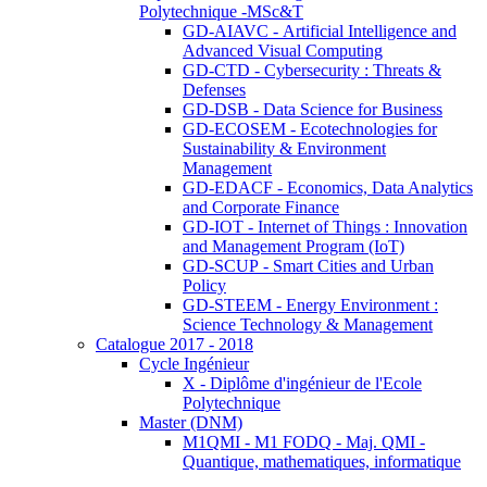
Polytechnique -MSc&T
GD-AIAVC - Artificial Intelligence and
Advanced Visual Computing
GD-CTD - Cybersecurity : Threats &
Defenses
GD-DSB - Data Science for Business
GD-ECOSEM - Ecotechnologies for
Sustainability & Environment
Management
GD-EDACF - Economics, Data Analytics
and Corporate Finance
GD-IOT - Internet of Things : Innovation
and Management Program (IoT)
GD-SCUP - Smart Cities and Urban
Policy
GD-STEEM - Energy Environment :
Science Technology & Management
Catalogue 2017 - 2018
Cycle Ingénieur
X - Diplôme d'ingénieur de l'Ecole
Polytechnique
Master (DNM)
M1QMI - M1 FODQ - Maj. QMI -
Quantique, mathematiques, informatique