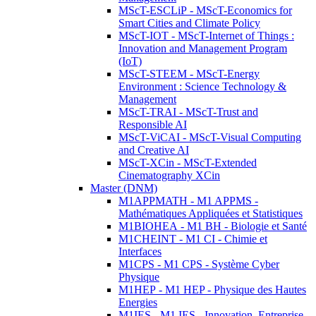
MScT-ESCLiP - MScT-Economics for
Smart Cities and Climate Policy
MScT-IOT - MScT-Internet of Things :
Innovation and Management Program
(IoT)
MScT-STEEM - MScT-Energy
Environment : Science Technology &
Management
MScT-TRAI - MScT-Trust and
Responsible AI
MScT-ViCAI - MScT-Visual Computing
and Creative AI
MScT-XCin - MScT-Extended
Cinematography XCin
Master (DNM)
M1APPMATH - M1 APPMS -
Mathématiques Appliquées et Statistiques
M1BIOHEA - M1 BH - Biologie et Santé
M1CHEINT - M1 CI - Chimie et
Interfaces
M1CPS - M1 CPS - Système Cyber
Physique
M1HEP - M1 HEP - Physique des Hautes
Energies
M1IES - M1 IES - Innovation, Entreprise