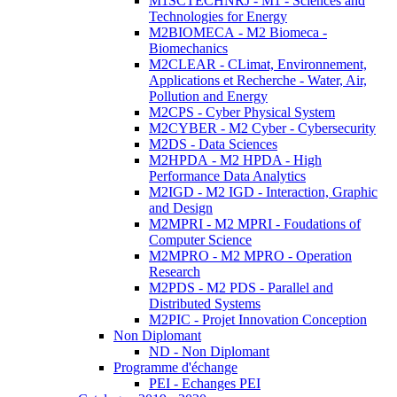
M1SCTECHNRJ - M1 - Sciences and
Technologies for Energy
M2BIOMECA - M2 Biomeca -
Biomechanics
M2CLEAR - CLimat, Environnement,
Applications et Recherche - Water, Air,
Pollution and Energy
M2CPS - Cyber Physical System
M2CYBER - M2 Cyber - Cybersecurity
M2DS - Data Sciences
M2HPDA - M2 HPDA - High
Performance Data Analytics
M2IGD - M2 IGD - Interaction, Graphic
and Design
M2MPRI - M2 MPRI - Foudations of
Computer Science
M2MPRO - M2 MPRO - Operation
Research
M2PDS - M2 PDS - Parallel and
Distributed Systems
M2PIC - Projet Innovation Conception
Non Diplomant
ND - Non Diplomant
Programme d'échange
PEI - Echanges PEI