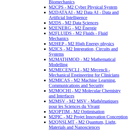
Biomechanics
M2CPS - M2 Cyber Physical System
M2DATAAI - M2 Data AI - Data and
Artificial Intelligence
M2DS - M2 Data Sciences
M2ENERG - M2 Énergie
M2FLUIDS - M2 Fluids - Fluid
Mechanics
M2HEP - M2 High Energy physics
M2ICS - M2 Integration, Circuits and
Systems
M2MATHMOD - M2 Mathematical
Modelling
M2MECENCLI - M2 Mecencli -
Mechanical Engineering for Clinicians
M2MICAS - M2 Machine Learning,
Communications and Security
M2MOCHI - M2 Molecular Chemistry
and Interfaces
M2MSV - M2 MSV - Mathématiques
pour les Sciences du Vivant
M2OPTIM - M2 Optimisation
M2PIC - M2 Projet Innovation Conception
M2QNSLMT - M2 Quantum, Light,
Materials and Nanosciences