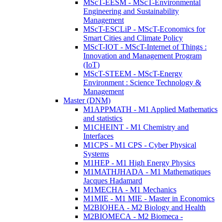
MScT-EESM - MScT-Environmental
Engineering and Sustainability
Management
MScT-ESCLiP - MScT-Economics for
Smart Cities and Climate Policy
MScT-IOT - MScT-Internet of Things :
Innovation and Management Program
(IoT)
MScT-STEEM - MScT-Energy
Environment : Science Technology &
Management
Master (DNM)
M1APPMATH - M1 Applied Mathematics
and statistics
M1CHEINT - M1 Chemistry and
Interfaces
M1CPS - M1 CPS - Cyber Physical
Systems
M1HEP - M1 High Energy Physics
M1MATHJHADA - M1 Mathematiques
Jacques Hadamard
M1MECHA - M1 Mechanics
M1MIE - M1 MIE - Master in Economics
M2BIOHEA - M2 Biology and Health
M2BIOMECA - M2 Biomeca -