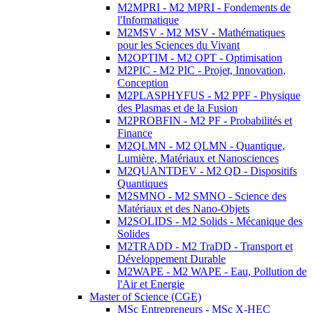
M2MPRI - M2 MPRI - Fondements de
l'Informatique
M2MSV - M2 MSV - Mathématiques
pour les Sciences du Vivant
M2OPTIM - M2 OPT - Optimisation
M2PIC - M2 PIC - Projet, Innovation,
Conception
M2PLASPHYFUS - M2 PPF - Physique
des Plasmas et de la Fusion
M2PROBFIN - M2 PF - Probabilités et
Finance
M2QLMN - M2 QLMN - Quantique,
Lumière, Matériaux et Nanosciences
M2QUANTDEV - M2 QD - Dispositifs
Quantiques
M2SMNO - M2 SMNO - Science des
Matériaux et des Nano-Objets
M2SOLIDS - M2 Solids - Mécanique des
Solides
M2TRADD - M2 TraDD - Transport et
Développement Durable
M2WAPE - M2 WAPE - Eau, Pollution de
l'Air et Energie
Master of Science (CGE)
MSc Entrepreneurs - MSc X-HEC