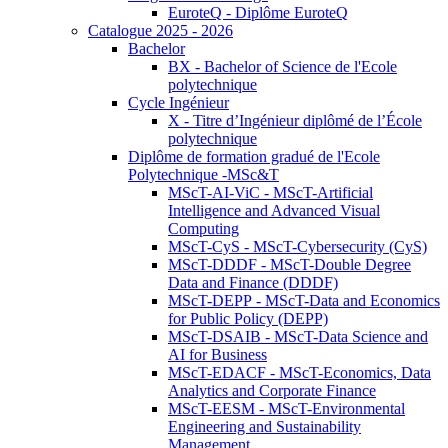
EuroteQ - Diplôme EuroteQ
Catalogue 2025 - 2026
Bachelor
BX - Bachelor of Science de l'Ecole
polytechnique
Cycle Ingénieur
X - Titre d’Ingénieur diplômé de l’École
polytechnique
Diplôme de formation gradué de l'Ecole
Polytechnique -MSc&T
MScT-AI-ViC - MScT-Artificial
Intelligence and Advanced Visual
Computing
MScT-CyS - MScT-Cybersecurity (CyS)
MScT-DDDF - MScT-Double Degree
Data and Finance (DDDF)
MScT-DEPP - MScT-Data and Economics
for Public Policy (DEPP)
MScT-DSAIB - MScT-Data Science and
AI for Business
MScT-EDACF - MScT-Economics, Data
Analytics and Corporate Finance
MScT-EESM - MScT-Environmental
Engineering and Sustainability
Management