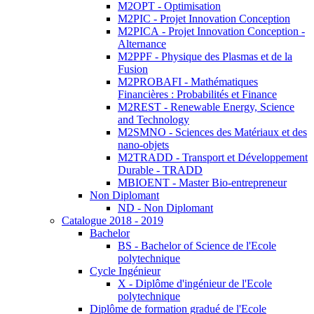
M2OPT - Optimisation
M2PIC - Projet Innovation Conception
M2PICA - Projet Innovation Conception -
Alternance
M2PPF - Physique des Plasmas et de la
Fusion
M2PROBAFI - Mathématiques
Financières : Probabilités et Finance
M2REST - Renewable Energy, Science
and Technology
M2SMNO - Sciences des Matériaux et des
nano-objets
M2TRADD - Transport et Développement
Durable - TRADD
MBIOENT - Master Bio-entrepreneur
Non Diplomant
ND - Non Diplomant
Catalogue 2018 - 2019
Bachelor
BS - Bachelor of Science de l'Ecole
polytechnique
Cycle Ingénieur
X - Diplôme d'ingénieur de l'Ecole
polytechnique
Diplôme de formation gradué de l'Ecole