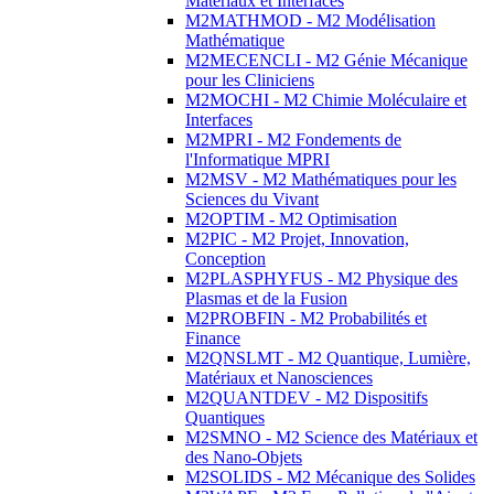
Matériaux et Interfaces
M2MATHMOD - M2 Modélisation
Mathématique
M2MECENCLI - M2 Génie Mécanique
pour les Cliniciens
M2MOCHI - M2 Chimie Moléculaire et
Interfaces
M2MPRI - M2 Fondements de
l'Informatique MPRI
M2MSV - M2 Mathématiques pour les
Sciences du Vivant
M2OPTIM - M2 Optimisation
M2PIC - M2 Projet, Innovation,
Conception
M2PLASPHYFUS - M2 Physique des
Plasmas et de la Fusion
M2PROBFIN - M2 Probabilités et
Finance
M2QNSLMT - M2 Quantique, Lumière,
Matériaux et Nanosciences
M2QUANTDEV - M2 Dispositifs
Quantiques
M2SMNO - M2 Science des Matériaux et
des Nano-Objets
M2SOLIDS - M2 Mécanique des Solides