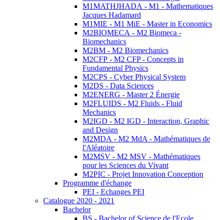
M1MATHJHADA - M1 - Mathematiques
Jacques Hadamard
M1MIE - M1 MiE - Master in Economics
M2BIOMECA - M2 Biomeca -
Biomechanics
M2BM - M2 Biomechanics
M2CFP - M2 CFP - Concepts in
Fundamental Physics
M2CPS - Cyber Physical System
M2DS - Data Sciences
M2ENERG - Master 2 Énergie
M2FLUIDS - M2 Fluids - Fluid
Mechanics
M2IGD - M2 IGD - Interaction, Graphic
and Design
M2MDA - M2 MdA - Mathématiques de
l'Aléatoire
M2MSV - M2 MSV - Mathématiques
pour les Sciences du Vivant
M2PIC - Projet Innovation Conception
Programme d'échange
PEI - Echanges PEI
Catalogue 2020 - 2021
Bachelor
BS - Bachelor of Science de l'Ecole