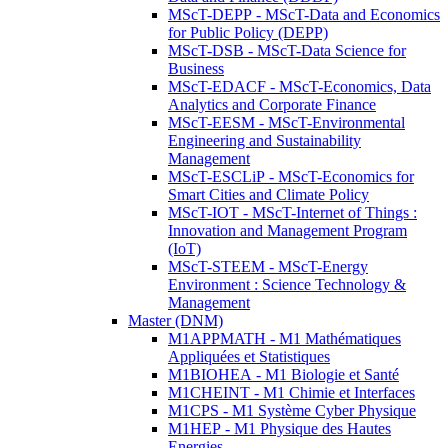
MScT-DEPP - MScT-Data and Economics
for Public Policy (DEPP)
MScT-DSB - MScT-Data Science for
Business
MScT-EDACF - MScT-Economics, Data
Analytics and Corporate Finance
MScT-EESM - MScT-Environmental
Engineering and Sustainability
Management
MScT-ESCLiP - MScT-Economics for
Smart Cities and Climate Policy
MScT-IOT - MScT-Internet of Things :
Innovation and Management Program
(IoT)
MScT-STEEM - MScT-Energy
Environment : Science Technology &
Management
Master (DNM)
M1APPMATH - M1 Mathématiques
Appliquées et Statistiques
M1BIOHEA - M1 Biologie et Santé
M1CHEINT - M1 Chimie et Interfaces
M1CPS - M1 Système Cyber Physique
M1HEP - M1 Physique des Hautes
Energies