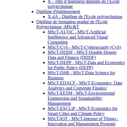
X - Titre d’Ingénieur diplômé de l’École
polytechnique
Diplôme d'établissement
X-4A - Diplôme de l'Ecole polytechnique
Diplôme de formation gradué de l'Ecole
Polytechnique -MSc&T
MScT-AI-ViC - MScT-Artificial
Intelligence and Advanced Visual
Computing
MScT-CyS - MScT-Cybersecurity (CyS)
MScT-DDDF - MScT-Double Degree
Data and Finance (DDDF)
MScT-DEPP - MScT-Data and Economics
for Public Policy (DEPP)
MScT-DSB - MScT-Data Science for
Business
MScT-EDACF - MScT-Economics, Data
Analytics and Corporate Finance
MScT-EESM - MScT-Environmental
Engineering and Sustainability
Management
MScT-ESCLiP - MScT-Economics for
Smart Cities and Climate Policy
MScT-IOT - MScT-Internet of Things :
Innovation and Management Program