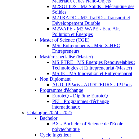
Matériaux et des Nano-Objets
M2SOLIDS - M2 Solids - Mécanique des
Solides
M2TRADD - M2 TraDD - Transport et
Développement Durable
M2WAPE - M2 WAPE - Eau, Air,
Pollution et Énergies
Master of Science (CGE)
MSc Entrepreneurs - MSc X-HEC
Entrepreneurs
Mastère spécialisé (Master)
MS ETRE - MS Energies Renouvelables :
Technologies et Entrepreneuriat (Master)
MS IE - MS Innovation et Entreprenariat
Non Diplomant
AUD_IPParis - AUDITEURS - IP Paris
Programme d'échange
EuroteQ - Diplôme EuroteQ
PEI - Programmes d'échange
internationaux
Catalogue 2024 - 2025
Bachelor
BX - Bachelor of Science de l'Ecole
polytechnique
Cycle Ingénieur