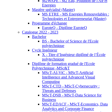
M2WAPE - M2 Eau, Pollution de l'Air et
Energies
Mastère spécialisé (Master)
MS ETRE - MS Energies Renouvelables :
Technologies et Entrepreneuriat (Master)
Programme d'échange
EuroteQ - Diplôme EuroteQ
Catalogue 2022 - 2023
Bachelor
BS - Bachelor of Science de l'Ecole
polytechnique
Cycle Ingénieur
X - Titre d’Ingénieur diplômé de l’École
polytechnique
Diplôme de formation gradué de l'Ecole
Polytechnique -MSc&T
MScT-AI-ViC - MScT-Artificial
Intelligence and Advanced Visual
Computing
MScT-CTD - MScT-Cybersecurity :
Threats and Defenses
MScT-DSB - MScT-Data Science for
Business
MScT-EDACF - MScT-Economics, Data
Analytics and Corporate Finance