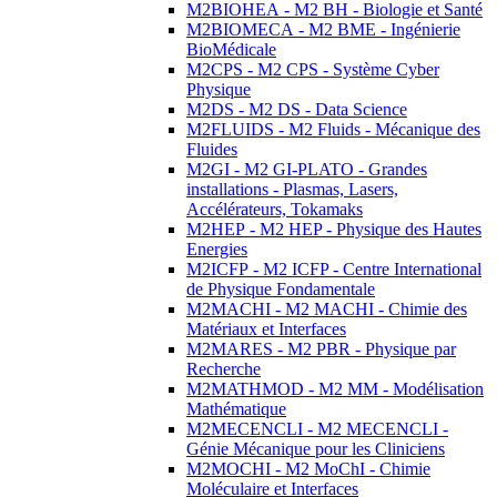
M2BIOHEA - M2 BH - Biologie et Santé
M2BIOMECA - M2 BME - Ingénierie
BioMédicale
M2CPS - M2 CPS - Système Cyber
Physique
M2DS - M2 DS - Data Science
M2FLUIDS - M2 Fluids - Mécanique des
Fluides
M2GI - M2 GI-PLATO - Grandes
installations - Plasmas, Lasers,
Accélérateurs, Tokamaks
M2HEP - M2 HEP - Physique des Hautes
Energies
M2ICFP - M2 ICFP - Centre International
de Physique Fondamentale
M2MACHI - M2 MACHI - Chimie des
Matériaux et Interfaces
M2MARES - M2 PBR - Physique par
Recherche
M2MATHMOD - M2 MM - Modélisation
Mathématique
M2MECENCLI - M2 MECENCLI -
Génie Mécanique pour les Cliniciens
M2MOCHI - M2 MoChI - Chimie
Moléculaire et Interfaces