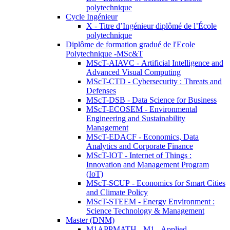
polytechnique
Cycle Ingénieur
X - Titre d’Ingénieur diplômé de l’École
polytechnique
Diplôme de formation gradué de l'Ecole
Polytechnique -MSc&T
MScT-AIAVC - Artificial Intelligence and
Advanced Visual Computing
MScT-CTD - Cybersecurity : Threats and
Defenses
MScT-DSB - Data Science for Business
MScT-ECOSEM - Environmental
Engineering and Sustainability
Management
MScT-EDACF - Economics, Data
Analytics and Corporate Finance
MScT-IOT - Internet of Things :
Innovation and Management Program
(IoT)
MScT-SCUP - Economics for Smart Cities
and Climate Policy
MScT-STEEM - Energy Environment :
Science Technology & Management
Master (DNM)
M1APPMATH - M1 - Applied