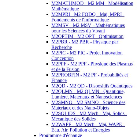
M2MATHMOD - M2 MM - Modélisation
Mathématique
M2MPRI - M2 FODQ - Maj. MPRI -
Fondements de l'Informatique
M2MSV - M2 MSV - Mathématiques
pour les Sciences du Vivant
M2OPTIM - M2 OPT - Optimisation
M2PBR - M2 PBR - Physique par
Recherche
M2PIC - M2 PIC - Projet Innovation
Conception
M2PPF - M2 PPF - Physique des Plasmas
et de la Fusion
M2PROBFIN - M2 PF - Probabilités et
Finance
M2QD - M2 QD - Dispositifs Quantiques
M2QLMN - M2 QLMN - Quantique,
Lumiere, Materiaux et Nanosciences
M2SMNO - M2 SMNO - Science des
Materiaux et des Nano-Objets
M2SOLIDS - M2 Mech - Maj. Solids -
Mecanique des Solides
M2WAPE - M2 Mech - Maj. WAPE -
Eau, Air, Pollution et Energies
Programme d'échange