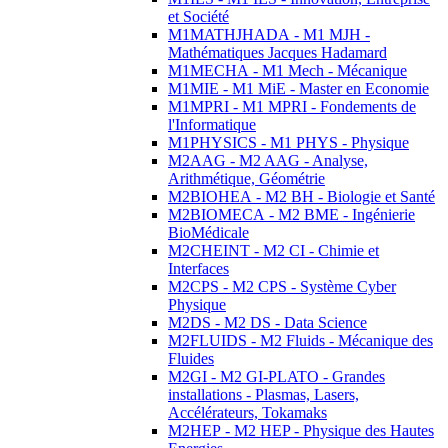
et Société
M1MATHJHADA - M1 MJH -
Mathématiques Jacques Hadamard
M1MECHA - M1 Mech - Mécanique
M1MIE - M1 MiE - Master en Economie
M1MPRI - M1 MPRI - Fondements de
l'Informatique
M1PHYSICS - M1 PHYS - Physique
M2AAG - M2 AAG - Analyse,
Arithmétique, Géométrie
M2BIOHEA - M2 BH - Biologie et Santé
M2BIOMECA - M2 BME - Ingénierie
BioMédicale
M2CHEINT - M2 CI - Chimie et
Interfaces
M2CPS - M2 CPS - Système Cyber
Physique
M2DS - M2 DS - Data Science
M2FLUIDS - M2 Fluids - Mécanique des
Fluides
M2GI - M2 GI-PLATO - Grandes
installations - Plasmas, Lasers,
Accélérateurs, Tokamaks
M2HEP - M2 HEP - Physique des Hautes