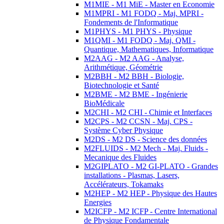
M1MIE - M1 MiE - Master en Economie
M1MPRI - M1 FODQ - Maj. MPRI -
Fondements de l'Informatique
M1PHYS - M1 PHYS - Physique
M1QMI - M1 FODQ - Maj. QMI -
Quantique, Mathematiques, Informatique
M2AAG - M2 AAG - Analyse,
Arithmétique, Géométrie
M2BBH - M2 BBH - Biologie,
Biotechnologie et Santé
M2BME - M2 BME - Ingénierie
BioMédicale
M2CHI - M2 CHI - Chimie et Interfaces
M2CPS - M2 CCSN - Maj. CPS -
Système Cyber Physique
M2DS - M2 DS - Science des données
M2FLUIDS - M2 Mech - Maj. Fluids -
Mecanique des Fluides
M2GIPLATO - M2 GI-PLATO - Grandes
installations - Plasmas, Lasers,
Accélérateurs, Tokamaks
M2HEP - M2 HEP - Physique des Hautes
Energies
M2ICFP - M2 ICFP - Centre International
de Physique Fondamentale