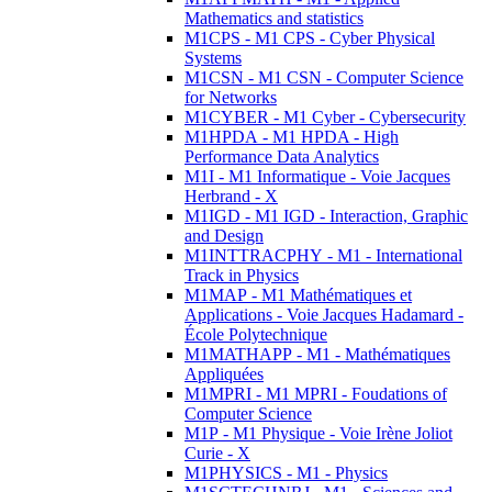
Mathematics and statistics
M1CPS - M1 CPS - Cyber Physical
Systems
M1CSN - M1 CSN - Computer Science
for Networks
M1CYBER - M1 Cyber - Cybersecurity
M1HPDA - M1 HPDA - High
Performance Data Analytics
M1I - M1 Informatique - Voie Jacques
Herbrand - X
M1IGD - M1 IGD - Interaction, Graphic
and Design
M1INTTRACPHY - M1 - International
Track in Physics
M1MAP - M1 Mathématiques et
Applications - Voie Jacques Hadamard -
École Polytechnique
M1MATHAPP - M1 - Mathématiques
Appliquées
M1MPRI - M1 MPRI - Foudations of
Computer Science
M1P - M1 Physique - Voie Irène Joliot
Curie - X
M1PHYSICS - M1 - Physics