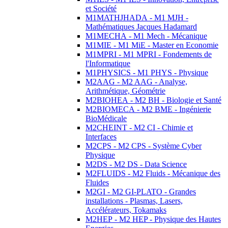
et Société
M1MATHJHADA - M1 MJH -
Mathématiques Jacques Hadamard
M1MECHA - M1 Mech - Mécanique
M1MIE - M1 MiE - Master en Economie
M1MPRI - M1 MPRI - Fondements de
l'Informatique
M1PHYSICS - M1 PHYS - Physique
M2AAG - M2 AAG - Analyse,
Arithmétique, Géométrie
M2BIOHEA - M2 BH - Biologie et Santé
M2BIOMECA - M2 BME - Ingénierie
BioMédicale
M2CHEINT - M2 CI - Chimie et
Interfaces
M2CPS - M2 CPS - Système Cyber
Physique
M2DS - M2 DS - Data Science
M2FLUIDS - M2 Fluids - Mécanique des
Fluides
M2GI - M2 GI-PLATO - Grandes
installations - Plasmas, Lasers,
Accélérateurs, Tokamaks
M2HEP - M2 HEP - Physique des Hautes