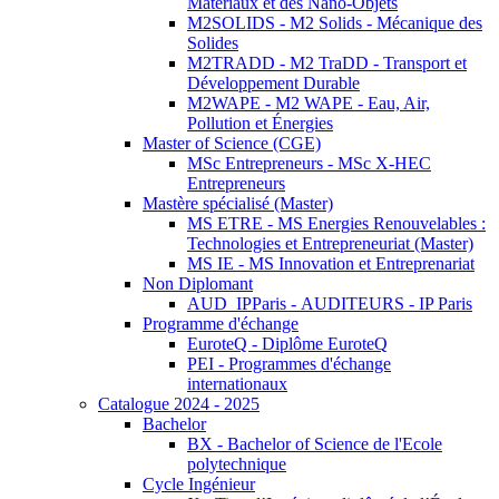
Matériaux et des Nano-Objets
M2SOLIDS - M2 Solids - Mécanique des
Solides
M2TRADD - M2 TraDD - Transport et
Développement Durable
M2WAPE - M2 WAPE - Eau, Air,
Pollution et Énergies
Master of Science (CGE)
MSc Entrepreneurs - MSc X-HEC
Entrepreneurs
Mastère spécialisé (Master)
MS ETRE - MS Energies Renouvelables :
Technologies et Entrepreneuriat (Master)
MS IE - MS Innovation et Entreprenariat
Non Diplomant
AUD_IPParis - AUDITEURS - IP Paris
Programme d'échange
EuroteQ - Diplôme EuroteQ
PEI - Programmes d'échange
internationaux
Catalogue 2024 - 2025
Bachelor
BX - Bachelor of Science de l'Ecole
polytechnique
Cycle Ingénieur