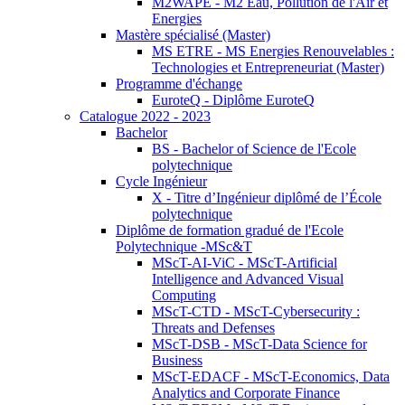
M2WAPE - M2 Eau, Pollution de l'Air et
Energies
Mastère spécialisé (Master)
MS ETRE - MS Energies Renouvelables :
Technologies et Entrepreneuriat (Master)
Programme d'échange
EuroteQ - Diplôme EuroteQ
Catalogue 2022 - 2023
Bachelor
BS - Bachelor of Science de l'Ecole
polytechnique
Cycle Ingénieur
X - Titre d’Ingénieur diplômé de l’École
polytechnique
Diplôme de formation gradué de l'Ecole
Polytechnique -MSc&T
MScT-AI-ViC - MScT-Artificial
Intelligence and Advanced Visual
Computing
MScT-CTD - MScT-Cybersecurity :
Threats and Defenses
MScT-DSB - MScT-Data Science for
Business
MScT-EDACF - MScT-Economics, Data
Analytics and Corporate Finance