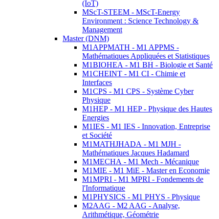
(IoT)
MScT-STEEM - MScT-Energy
Environment : Science Technology &
Management
Master (DNM)
M1APPMATH - M1 APPMS -
Mathématiques Appliquées et Statistiques
M1BIOHEA - M1 BH - Biologie et Santé
M1CHEINT - M1 CI - Chimie et
Interfaces
M1CPS - M1 CPS - Système Cyber
Physique
M1HEP - M1 HEP - Physique des Hautes
Energies
M1IES - M1 IES - Innovation, Entreprise
et Société
M1MATHJHADA - M1 MJH -
Mathématiques Jacques Hadamard
M1MECHA - M1 Mech - Mécanique
M1MIE - M1 MiE - Master en Economie
M1MPRI - M1 MPRI - Fondements de
l'Informatique
M1PHYSICS - M1 PHYS - Physique
M2AAG - M2 AAG - Analyse,
Arithmétique, Géométrie