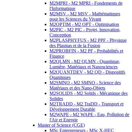
M2MPRI - M2 MPRI - Fondements de
l'Informatique
M2MSV - M2 MSV - Mathématiques
pour les Sciences du Vivant
M2OPTIM - M2 OPT - Optimisation
M2PIC - M2 PIC - Projet, Innovation,
Conception
M2PLASPHYFUS - M2 PPF - Physique
des Plasmas et de la Fusion
M2PROBFIN - M2 PF - Probabilités et
Finance
M2QLMN - M2 QLMN - Quantique,
Lumière, Matériaux et Nanosciences
M2QUANTDEV - M2 QD - Dispositifs
Quantiques
M2SMNO - M2 SMNO - Science des
Matériaux et des Nano-Objets
M2SOLIDS - M2 Solids - Mécanique des
Solides
M2TRADD - M2 TraDD - Transport et
Développement Durable
M2WAPE - M2 WAPE - Eau, Pollution de
l'Air et Energie
Master of Science (CGE)
MSc Entrepreneurs - MSc X-HEC