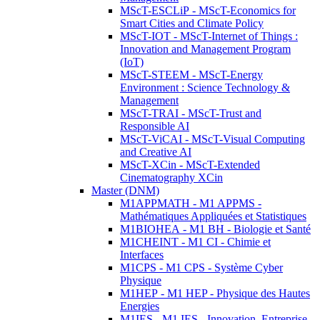
MScT-ESCLiP - MScT-Economics for
Smart Cities and Climate Policy
MScT-IOT - MScT-Internet of Things :
Innovation and Management Program
(IoT)
MScT-STEEM - MScT-Energy
Environment : Science Technology &
Management
MScT-TRAI - MScT-Trust and
Responsible AI
MScT-ViCAI - MScT-Visual Computing
and Creative AI
MScT-XCin - MScT-Extended
Cinematography XCin
Master (DNM)
M1APPMATH - M1 APPMS -
Mathématiques Appliquées et Statistiques
M1BIOHEA - M1 BH - Biologie et Santé
M1CHEINT - M1 CI - Chimie et
Interfaces
M1CPS - M1 CPS - Système Cyber
Physique
M1HEP - M1 HEP - Physique des Hautes
Energies
M1IES - M1 IES - Innovation, Entreprise