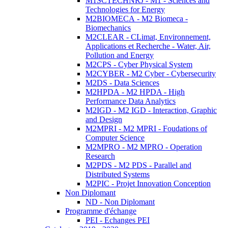
M1SCTECHNRJ - M1 - Sciences and
Technologies for Energy
M2BIOMECA - M2 Biomeca -
Biomechanics
M2CLEAR - CLimat, Environnement,
Applications et Recherche - Water, Air,
Pollution and Energy
M2CPS - Cyber Physical System
M2CYBER - M2 Cyber - Cybersecurity
M2DS - Data Sciences
M2HPDA - M2 HPDA - High
Performance Data Analytics
M2IGD - M2 IGD - Interaction, Graphic
and Design
M2MPRI - M2 MPRI - Foudations of
Computer Science
M2MPRO - M2 MPRO - Operation
Research
M2PDS - M2 PDS - Parallel and
Distributed Systems
M2PIC - Projet Innovation Conception
Non Diplomant
ND - Non Diplomant
Programme d'échange
PEI - Echanges PEI