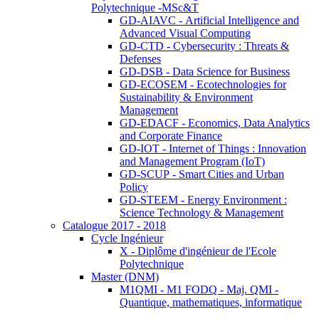
Polytechnique -MSc&T
GD-AIAVC - Artificial Intelligence and
Advanced Visual Computing
GD-CTD - Cybersecurity : Threats &
Defenses
GD-DSB - Data Science for Business
GD-ECOSEM - Ecotechnologies for
Sustainability & Environment
Management
GD-EDACF - Economics, Data Analytics
and Corporate Finance
GD-IOT - Internet of Things : Innovation
and Management Program (IoT)
GD-SCUP - Smart Cities and Urban
Policy
GD-STEEM - Energy Environment :
Science Technology & Management
Catalogue 2017 - 2018
Cycle Ingénieur
X - Diplôme d'ingénieur de l'Ecole
Polytechnique
Master (DNM)
M1QMI - M1 FODQ - Maj. QMI -
Quantique, mathematiques, informatique