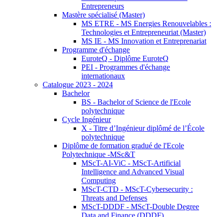
Entrepreneurs
Mastère spécialisé (Master)
MS ETRE - MS Energies Renouvelables :
Technologies et Entrepreneuriat (Master)
MS IE - MS Innovation et Entreprenariat
Programme d'échange
EuroteQ - Diplôme EuroteQ
PEI - Programmes d'échange
internationaux
Catalogue 2023 - 2024
Bachelor
BS - Bachelor of Science de l'Ecole
polytechnique
Cycle Ingénieur
X - Titre d’Ingénieur diplômé de l’École
polytechnique
Diplôme de formation gradué de l'Ecole
Polytechnique -MSc&T
MScT-AI-ViC - MScT-Artificial
Intelligence and Advanced Visual
Computing
MScT-CTD - MScT-Cybersecurity :
Threats and Defenses
MScT-DDDF - MScT-Double Degree
Data and Finance (DDDF)