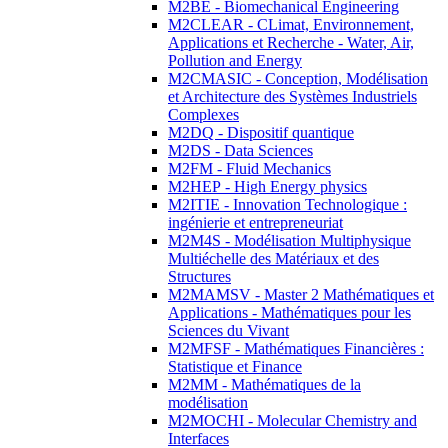
M2BE - Biomechanical Engineering
M2CLEAR - CLimat, Environnement,
Applications et Recherche - Water, Air,
Pollution and Energy
M2CMASIC - Conception, Modélisation
et Architecture des Systèmes Industriels
Complexes
M2DQ - Dispositif quantique
M2DS - Data Sciences
M2FM - Fluid Mechanics
M2HEP - High Energy physics
M2ITIE - Innovation Technologique :
ingénierie et entrepreneuriat
M2M4S - Modélisation Multiphysique
Multiéchelle des Matériaux et des
Structures
M2MAMSV - Master 2 Mathématiques et
Applications - Mathématiques pour les
Sciences du Vivant
M2MFSF - Mathématiques Financières :
Statistique et Finance
M2MM - Mathématiques de la
modélisation
M2MOCHI - Molecular Chemistry and
Interfaces