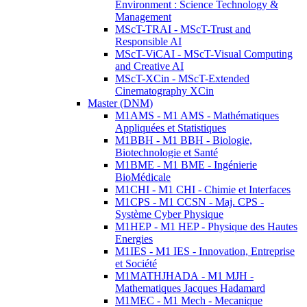
Environment : Science Technology &
Management
MScT-TRAI - MScT-Trust and
Responsible AI
MScT-ViCAI - MScT-Visual Computing
and Creative AI
MScT-XCin - MScT-Extended
Cinematography XCin
Master (DNM)
M1AMS - M1 AMS - Mathématiques
Appliquées et Statistiques
M1BBH - M1 BBH - Biologie,
Biotechnologie et Santé
M1BME - M1 BME - Ingénierie
BioMédicale
M1CHI - M1 CHI - Chimie et Interfaces
M1CPS - M1 CCSN - Maj. CPS -
Système Cyber Physique
M1HEP - M1 HEP - Physique des Hautes
Energies
M1IES - M1 IES - Innovation, Entreprise
et Société
M1MATHJHADA - M1 MJH -
Mathematiques Jacques Hadamard
M1MEC - M1 Mech - Mecanique