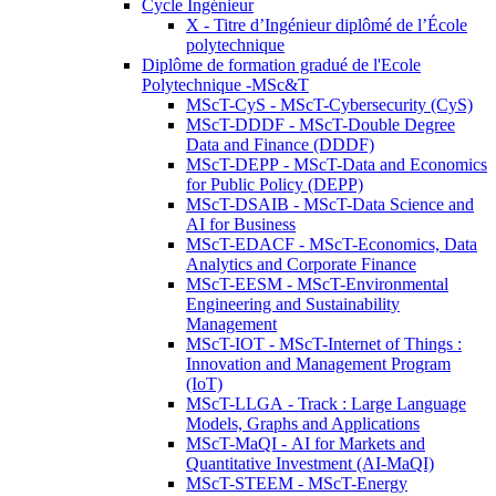
Cycle Ingénieur
X - Titre d’Ingénieur diplômé de l’École
polytechnique
Diplôme de formation gradué de l'Ecole
Polytechnique -MSc&T
MScT-CyS - MScT-Cybersecurity (CyS)
MScT-DDDF - MScT-Double Degree
Data and Finance (DDDF)
MScT-DEPP - MScT-Data and Economics
for Public Policy (DEPP)
MScT-DSAIB - MScT-Data Science and
AI for Business
MScT-EDACF - MScT-Economics, Data
Analytics and Corporate Finance
MScT-EESM - MScT-Environmental
Engineering and Sustainability
Management
MScT-IOT - MScT-Internet of Things :
Innovation and Management Program
(IoT)
MScT-LLGA - Track : Large Language
Models, Graphs and Applications
MScT-MaQI - AI for Markets and
Quantitative Investment (AI-MaQI)
MScT-STEEM - MScT-Energy