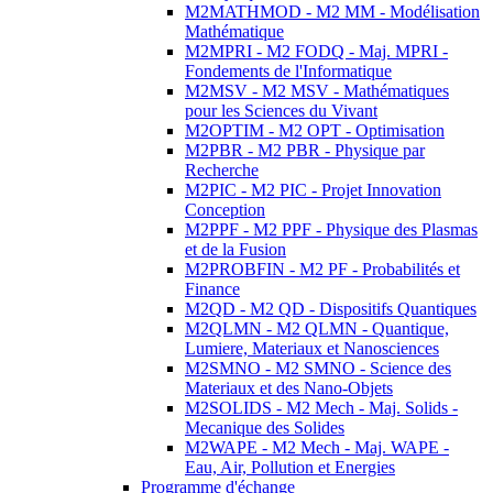
M2MATHMOD - M2 MM - Modélisation
Mathématique
M2MPRI - M2 FODQ - Maj. MPRI -
Fondements de l'Informatique
M2MSV - M2 MSV - Mathématiques
pour les Sciences du Vivant
M2OPTIM - M2 OPT - Optimisation
M2PBR - M2 PBR - Physique par
Recherche
M2PIC - M2 PIC - Projet Innovation
Conception
M2PPF - M2 PPF - Physique des Plasmas
et de la Fusion
M2PROBFIN - M2 PF - Probabilités et
Finance
M2QD - M2 QD - Dispositifs Quantiques
M2QLMN - M2 QLMN - Quantique,
Lumiere, Materiaux et Nanosciences
M2SMNO - M2 SMNO - Science des
Materiaux et des Nano-Objets
M2SOLIDS - M2 Mech - Maj. Solids -
Mecanique des Solides
M2WAPE - M2 Mech - Maj. WAPE -
Eau, Air, Pollution et Energies
Programme d'échange