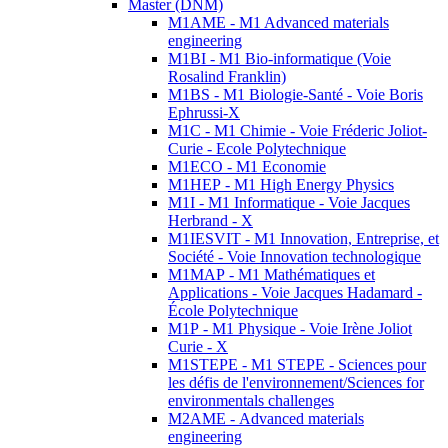
Master (DNM)
M1AME - M1 Advanced materials
engineering
M1BI - M1 Bio-informatique (Voie
Rosalind Franklin)
M1BS - M1 Biologie-Santé - Voie Boris
Ephrussi-X
M1C - M1 Chimie - Voie Fréderic Joliot-
Curie - Ecole Polytechnique
M1ECO - M1 Economie
M1HEP - M1 High Energy Physics
M1I - M1 Informatique - Voie Jacques
Herbrand - X
M1IESVIT - M1 Innovation, Entreprise, et
Société - Voie Innovation technologique
M1MAP - M1 Mathématiques et
Applications - Voie Jacques Hadamard -
École Polytechnique
M1P - M1 Physique - Voie Irène Joliot
Curie - X
M1STEPE - M1 STEPE - Sciences pour
les défis de l'environnement/Sciences for
environmentals challenges
M2AME - Advanced materials
engineering