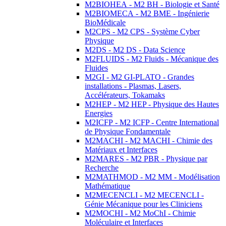
M2BIOHEA - M2 BH - Biologie et Santé
M2BIOMECA - M2 BME - Ingénierie
BioMédicale
M2CPS - M2 CPS - Système Cyber
Physique
M2DS - M2 DS - Data Science
M2FLUIDS - M2 Fluids - Mécanique des
Fluides
M2GI - M2 GI-PLATO - Grandes
installations - Plasmas, Lasers,
Accélérateurs, Tokamaks
M2HEP - M2 HEP - Physique des Hautes
Energies
M2ICFP - M2 ICFP - Centre International
de Physique Fondamentale
M2MACHI - M2 MACHI - Chimie des
Matériaux et Interfaces
M2MARES - M2 PBR - Physique par
Recherche
M2MATHMOD - M2 MM - Modélisation
Mathématique
M2MECENCLI - M2 MECENCLI -
Génie Mécanique pour les Cliniciens
M2MOCHI - M2 MoChI - Chimie
Moléculaire et Interfaces