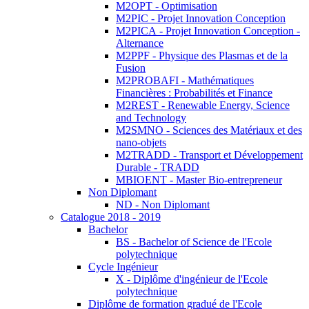
M2OPT - Optimisation
M2PIC - Projet Innovation Conception
M2PICA - Projet Innovation Conception -
Alternance
M2PPF - Physique des Plasmas et de la
Fusion
M2PROBAFI - Mathématiques
Financières : Probabilités et Finance
M2REST - Renewable Energy, Science
and Technology
M2SMNO - Sciences des Matériaux et des
nano-objets
M2TRADD - Transport et Développement
Durable - TRADD
MBIOENT - Master Bio-entrepreneur
Non Diplomant
ND - Non Diplomant
Catalogue 2018 - 2019
Bachelor
BS - Bachelor of Science de l'Ecole
polytechnique
Cycle Ingénieur
X - Diplôme d'ingénieur de l'Ecole
polytechnique
Diplôme de formation gradué de l'Ecole