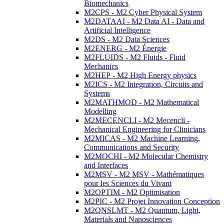
Biomechanics
M2CPS - M2 Cyber Physical System
M2DATAAI - M2 Data AI - Data and
Artificial Intelligence
M2DS - M2 Data Sciences
M2ENERG - M2 Énergie
M2FLUIDS - M2 Fluids - Fluid
Mechanics
M2HEP - M2 High Energy physics
M2ICS - M2 Integration, Circuits and
Systems
M2MATHMOD - M2 Mathematical
Modelling
M2MECENCLI - M2 Mecencli -
Mechanical Engineering for Clinicians
M2MICAS - M2 Machine Learning,
Communications and Security
M2MOCHI - M2 Molecular Chemistry
and Interfaces
M2MSV - M2 MSV - Mathématiques
pour les Sciences du Vivant
M2OPTIM - M2 Optimisation
M2PIC - M2 Projet Innovation Conception
M2QNSLMT - M2 Quantum, Light,
Materials and Nanosciences