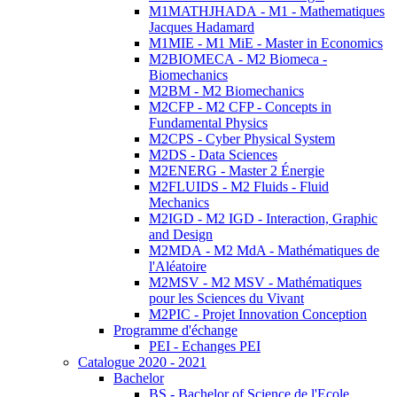
M1MATHJHADA - M1 - Mathematiques
Jacques Hadamard
M1MIE - M1 MiE - Master in Economics
M2BIOMECA - M2 Biomeca -
Biomechanics
M2BM - M2 Biomechanics
M2CFP - M2 CFP - Concepts in
Fundamental Physics
M2CPS - Cyber Physical System
M2DS - Data Sciences
M2ENERG - Master 2 Énergie
M2FLUIDS - M2 Fluids - Fluid
Mechanics
M2IGD - M2 IGD - Interaction, Graphic
and Design
M2MDA - M2 MdA - Mathématiques de
l'Aléatoire
M2MSV - M2 MSV - Mathématiques
pour les Sciences du Vivant
M2PIC - Projet Innovation Conception
Programme d'échange
PEI - Echanges PEI
Catalogue 2020 - 2021
Bachelor
BS - Bachelor of Science de l'Ecole