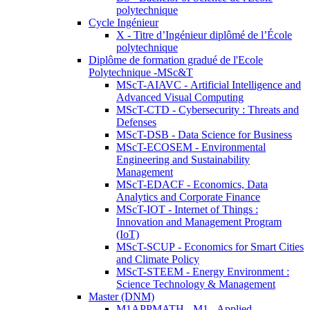
polytechnique
Cycle Ingénieur
X - Titre d’Ingénieur diplômé de l’École
polytechnique
Diplôme de formation gradué de l'Ecole
Polytechnique -MSc&T
MScT-AIAVC - Artificial Intelligence and
Advanced Visual Computing
MScT-CTD - Cybersecurity : Threats and
Defenses
MScT-DSB - Data Science for Business
MScT-ECOSEM - Environmental
Engineering and Sustainability
Management
MScT-EDACF - Economics, Data
Analytics and Corporate Finance
MScT-IOT - Internet of Things :
Innovation and Management Program
(IoT)
MScT-SCUP - Economics for Smart Cities
and Climate Policy
MScT-STEEM - Energy Environment :
Science Technology & Management
Master (DNM)
M1APPMATH - M1 - Applied