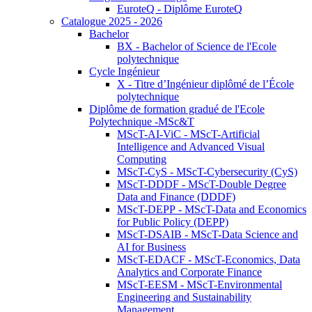
EuroteQ - Diplôme EuroteQ
Catalogue 2025 - 2026
Bachelor
BX - Bachelor of Science de l'Ecole
polytechnique
Cycle Ingénieur
X - Titre d’Ingénieur diplômé de l’École
polytechnique
Diplôme de formation gradué de l'Ecole
Polytechnique -MSc&T
MScT-AI-ViC - MScT-Artificial
Intelligence and Advanced Visual
Computing
MScT-CyS - MScT-Cybersecurity (CyS)
MScT-DDDF - MScT-Double Degree
Data and Finance (DDDF)
MScT-DEPP - MScT-Data and Economics
for Public Policy (DEPP)
MScT-DSAIB - MScT-Data Science and
AI for Business
MScT-EDACF - MScT-Economics, Data
Analytics and Corporate Finance
MScT-EESM - MScT-Environmental
Engineering and Sustainability
Management