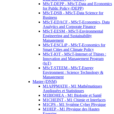
MScT-DEPP - MScT-Data and Economics
for Public Policy (DEPP)
MScT-DSB - MScT-Data Science for
Business
MScT-EDACF - MScT-Economics, Data
Analytics and Corporate Finance
MScT-EESM - MScT-Environmental
Engineering and Sustainability
Management
MScT-ESCLiP - MScT-Economics for
Smart Cities and Climate Policy
MScT-IOT - MScT-Internet of Things :
Innovation and Management Program
(IoT)
MScT-STEEM - MScT-Energy
Environment : Science Technology &
Management
Master (DNM)
M1APPMATH - M1 Mathématiques
Appliquées et Statistiques
M1BIOHEA - M1 Biologie et Santé
M1CHEINT - M1 Chimie et Interfaces
M1CPS - M1 Système Cyber Physique
M1HEP - M1 Physique des Hautes
Energies