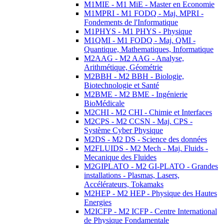
M1MIE - M1 MiE - Master en Economie
M1MPRI - M1 FODQ - Maj. MPRI -
Fondements de l'Informatique
M1PHYS - M1 PHYS - Physique
M1QMI - M1 FODQ - Maj. QMI -
Quantique, Mathematiques, Informatique
M2AAG - M2 AAG - Analyse,
Arithmétique, Géométrie
M2BBH - M2 BBH - Biologie,
Biotechnologie et Santé
M2BME - M2 BME - Ingénierie
BioMédicale
M2CHI - M2 CHI - Chimie et Interfaces
M2CPS - M2 CCSN - Maj. CPS -
Système Cyber Physique
M2DS - M2 DS - Science des données
M2FLUIDS - M2 Mech - Maj. Fluids -
Mecanique des Fluides
M2GIPLATO - M2 GI-PLATO - Grandes
installations - Plasmas, Lasers,
Accélérateurs, Tokamaks
M2HEP - M2 HEP - Physique des Hautes
Energies
M2ICFP - M2 ICFP - Centre International
de Physique Fondamentale