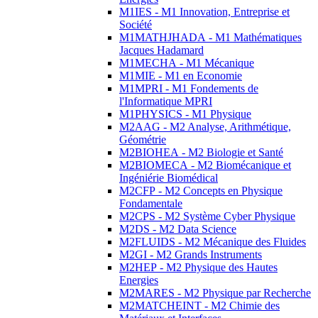
M1IES - M1 Innovation, Entreprise et
Société
M1MATHJHADA - M1 Mathématiques
Jacques Hadamard
M1MECHA - M1 Mécanique
M1MIE - M1 en Economie
M1MPRI - M1 Fondements de
l'Informatique MPRI
M1PHYSICS - M1 Physique
M2AAG - M2 Analyse, Arithmétique,
Géométrie
M2BIOHEA - M2 Biologie et Santé
M2BIOMECA - M2 Biomécanique et
Ingéniérie Biomédical
M2CFP - M2 Concepts en Physique
Fondamentale
M2CPS - M2 Système Cyber Physique
M2DS - M2 Data Science
M2FLUIDS - M2 Mécanique des Fluides
M2GI - M2 Grands Instruments
M2HEP - M2 Physique des Hautes
Energies
M2MARES - M2 Physique par Recherche
M2MATCHEINT - M2 Chimie des