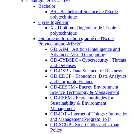
Catalogue 2019 - 2020
Bachelor
BS - Bachelor of Science de l'Ecole
polytechnique
Cycle Ingénieur
X - Diplôme d'ingénieur de l'Ecole
polytechnique
Diplôme de formation gradué de l'Ecole
Polytechnique -MSc&T
GD-AIM - Artificial Intelligence and
Advanced Visual Computing
GD-CYBSEC - Cybersecurity : Threats
and Defenses
GD-DSB - Data Science for Business
GD-EDCF - Economics, Data Analytics
and Corporate Finance
GD-EESTM - Energy Environment :
Science Technology & Management
GD-ESEM - Ecotechnologies for
Sustainability & Environment
Management
GD-IOT - Internet of Things : Innovation
and Management Program (IoT)
GD-SCUP - Smart Cities and Urban
Policy