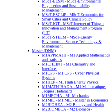
MScT-EESM - MScT-Environmental
Engineering and Sustainability
Management
MScT-ESCLiP - MScT-Economics for
Smart Cities and Climate Policy
MScT-IOT - MScT-Internet of Things :
Innovation and Management Program
(IoT)
MScT-STEEM - MScT-Energy
Environment : Science Technology &
Management
Master (DNM)
M1APPMATH - M1 Applied Mathematics
and statistics
M1CHEINT - M1 Chemistry and
Interfaces
M1CPS - M1 CPS - Cyber Physical
Systems
M1HEP - M1 High Energy Physics
M1MATHJHADA - M1 Mathematiques
Jacques Hadamard
M1MECHA - M1 Mechanics
M1MIE - M1 MIE - Master in Economics
M2BIOHEA - M2 Biology and Health
M2BIOMECA - M2 Biomeca -