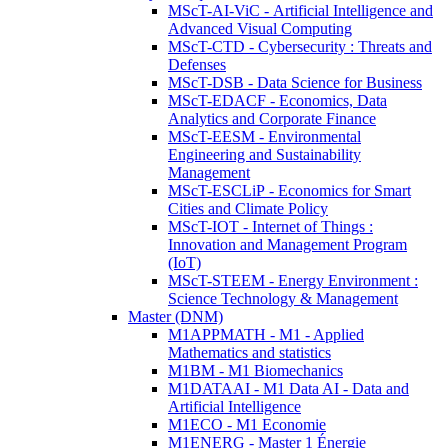
MScT-AI-ViC - Artificial Intelligence and
Advanced Visual Computing
MScT-CTD - Cybersecurity : Threats and
Defenses
MScT-DSB - Data Science for Business
MScT-EDACF - Economics, Data
Analytics and Corporate Finance
MScT-EESM - Environmental
Engineering and Sustainability
Management
MScT-ESCLiP - Economics for Smart
Cities and Climate Policy
MScT-IOT - Internet of Things :
Innovation and Management Program
(IoT)
MScT-STEEM - Energy Environment :
Science Technology & Management
Master (DNM)
M1APPMATH - M1 - Applied
Mathematics and statistics
M1BM - M1 Biomechanics
M1DATAAI - M1 Data AI - Data and
Artificial Intelligence
M1ECO - M1 Economie
M1ENERG - Master 1 Énergie