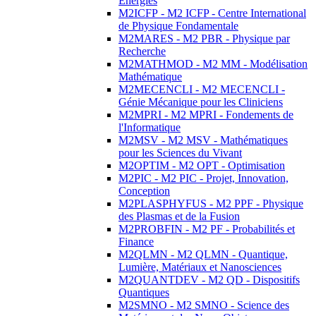
Energies
M2ICFP - M2 ICFP - Centre International
de Physique Fondamentale
M2MARES - M2 PBR - Physique par
Recherche
M2MATHMOD - M2 MM - Modélisation
Mathématique
M2MECENCLI - M2 MECENCLI -
Génie Mécanique pour les Cliniciens
M2MPRI - M2 MPRI - Fondements de
l'Informatique
M2MSV - M2 MSV - Mathématiques
pour les Sciences du Vivant
M2OPTIM - M2 OPT - Optimisation
M2PIC - M2 PIC - Projet, Innovation,
Conception
M2PLASPHYFUS - M2 PPF - Physique
des Plasmas et de la Fusion
M2PROBFIN - M2 PF - Probabilités et
Finance
M2QLMN - M2 QLMN - Quantique,
Lumière, Matériaux et Nanosciences
M2QUANTDEV - M2 QD - Dispositifs
Quantiques
M2SMNO - M2 SMNO - Science des