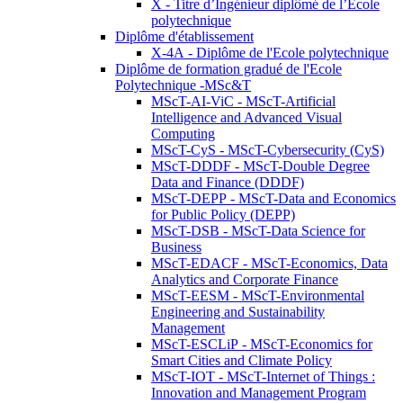
X - Titre d’Ingénieur diplômé de l’École
polytechnique
Diplôme d'établissement
X-4A - Diplôme de l'Ecole polytechnique
Diplôme de formation gradué de l'Ecole
Polytechnique -MSc&T
MScT-AI-ViC - MScT-Artificial
Intelligence and Advanced Visual
Computing
MScT-CyS - MScT-Cybersecurity (CyS)
MScT-DDDF - MScT-Double Degree
Data and Finance (DDDF)
MScT-DEPP - MScT-Data and Economics
for Public Policy (DEPP)
MScT-DSB - MScT-Data Science for
Business
MScT-EDACF - MScT-Economics, Data
Analytics and Corporate Finance
MScT-EESM - MScT-Environmental
Engineering and Sustainability
Management
MScT-ESCLiP - MScT-Economics for
Smart Cities and Climate Policy
MScT-IOT - MScT-Internet of Things :
Innovation and Management Program