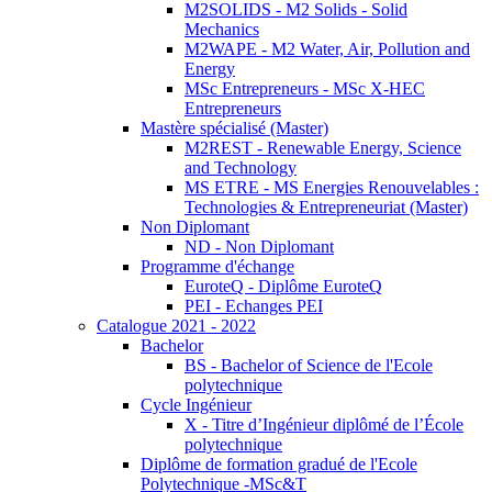
M2SOLIDS - M2 Solids - Solid
Mechanics
M2WAPE - M2 Water, Air, Pollution and
Energy
MSc Entrepreneurs - MSc X-HEC
Entrepreneurs
Mastère spécialisé (Master)
M2REST - Renewable Energy, Science
and Technology
MS ETRE - MS Energies Renouvelables :
Technologies & Entrepreneuriat (Master)
Non Diplomant
ND - Non Diplomant
Programme d'échange
EuroteQ - Diplôme EuroteQ
PEI - Echanges PEI
Catalogue 2021 - 2022
Bachelor
BS - Bachelor of Science de l'Ecole
polytechnique
Cycle Ingénieur
X - Titre d’Ingénieur diplômé de l’École
polytechnique
Diplôme de formation gradué de l'Ecole
Polytechnique -MSc&T