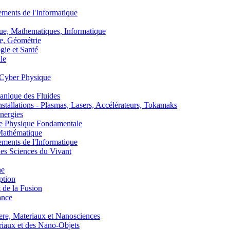
nts de l'Informatique
, Mathematiques, Informatique
, Géométrie
ie et Santé
le
Cyber Physique
nique des Fluides
lations - Plasmas, Lasers, Accélérateurs, Tokamaks
nergies
de Physique Fondamentale
athématique
nts de l'Informatique
s Sciences du Vivant
he
ption
 de la Fusion
ance
, Materiaux et Nanosciences
aux et des Nano-Objets