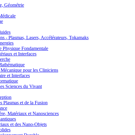
, Géométrie
édicale
ue
uides
s - Plasmas, Lasers, Accélérateurs, Tokamaks
nergies
de Physique Fondamentale
aux et Interfaces
erche
athématique
anique pour les Cliniciens
 et Interfaces
ormatique
s Sciences du Vivant
eption
lasmas et de la Fusion
ance
, Matériaux et Nanosciences
ntiques
aux et des Nano-Objets
lides