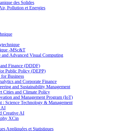
nique des Solides
, Pollution et Energies
chnique
lytechnique
hnique -MSc&T
ce and Advanced Visual Computing
and Finance (DDDF)
r Public Policy (DEPP)
for Business
ytics and Corporate Finance
ring and Sustainability Management
Cities and Climate Policy
ovation and Management Program (IoT)
: Science Technology & Management
 AI
 Creative AI
aphy XCin
ppliquées et Statistiques