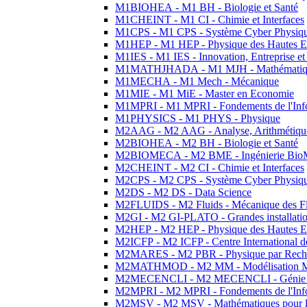
M1BIOHEA - M1 BH - Biologie et Santé
M1CHEINT - M1 CI - Chimie et Interfaces
M1CPS - M1 CPS - Système Cyber Physiq
M1HEP - M1 HEP - Physique des Hautes E
M1IES - M1 IES - Innovation, Entreprise et
M1MATHJHADA - M1 MJH - Mathématiqu
M1MECHA - M1 Mech - Mécanique
M1MIE - M1 MiE - Master en Economie
M1MPRI - M1 MPRI - Fondements de l'Inf
M1PHYSICS - M1 PHYS - Physique
M2AAG - M2 AAG - Analyse, Arithmétique
M2BIOHEA - M2 BH - Biologie et Santé
M2BIOMECA - M2 BME - Ingénierie BioM
M2CHEINT - M2 CI - Chimie et Interfaces
M2CPS - M2 CPS - Système Cyber Physiq
M2DS - M2 DS - Data Science
M2FLUIDS - M2 Fluids - Mécanique des Fl
M2GI - M2 GI-PLATO - Grandes installation
M2HEP - M2 HEP - Physique des Hautes E
M2ICFP - M2 ICFP - Centre International 
M2MARES - M2 PBR - Physique par Rech
M2MATHMOD - M2 MM - Modélisation M
M2MECENCLI - M2 MECENCLI - Génie Méc
M2MPRI - M2 MPRI - Fondements de l'Inf
M2MSV - M2 MSV - Mathématiques pour le