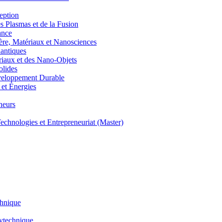
eption
lasmas et de la Fusion
ance
, Matériaux et Nanosciences
ntiques
aux et des Nano-Objets
lides
eloppement Durable
et Énergies
neurs
hnologies et Entrepreneuriat (Master)
chnique
lytechnique