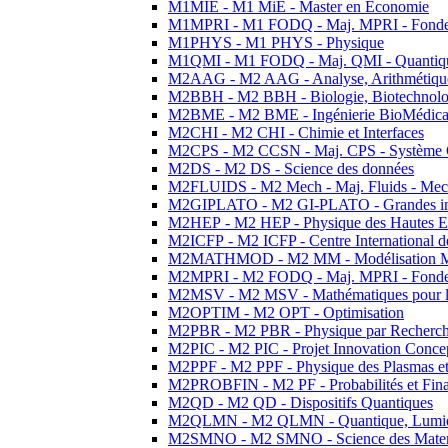
M1MIE - M1 MiE - Master en Economie
M1MPRI - M1 FODQ - Maj. MPRI - Fondeme
M1PHYS - M1 PHYS - Physique
M1QMI - M1 FODQ - Maj. QMI - Quantique
M2AAG - M2 AAG - Analyse, Arithmétique
M2BBH - M2 BBH - Biologie, Biotechnolog
M2BME - M2 BME - Ingénierie BioMédica
M2CHI - M2 CHI - Chimie et Interfaces
M2CPS - M2 CCSN - Maj. CPS - Système 
M2DS - M2 DS - Science des données
M2FLUIDS - M2 Mech - Maj. Fluids - Meca
M2GIPLATO - M2 GI-PLATO - Grandes instal
M2HEP - M2 HEP - Physique des Hautes E
M2ICFP - M2 ICFP - Centre International 
M2MATHMOD - M2 MM - Modélisation M
M2MPRI - M2 FODQ - Maj. MPRI - Fondeme
M2MSV - M2 MSV - Mathématiques pour le
M2OPTIM - M2 OPT - Optimisation
M2PBR - M2 PBR - Physique par Recherc
M2PIC - M2 PIC - Projet Innovation Conce
M2PPF - M2 PPF - Physique des Plasmas et
M2PROBFIN - M2 PF - Probabilités et Fin
M2QD - M2 QD - Dispositifs Quantiques
M2QLMN - M2 QLMN - Quantique, Lumiere
M2SMNO - M2 SMNO - Science des Materi