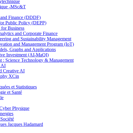
lytechnique
hnique -MSc&T
and Finance (DDDF)
r Public Policy (DEPP)
for Business
ytics and Corporate Finance
ring and Sustainability Management
ovation and Management Program (IoT)
ls, Graphs and Applications
ive Investment (AI-MaQI)
: Science Technology & Management
 AI
 Creative AI
aphy XCin
es et Statistiques
ie et Santé
le
Cyber Physique
nergies
 Société
es Jacques Hadamard