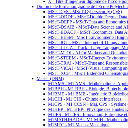
X - Titre d’Ingénieur diplômé de l’École po
Diplôme de formation gradué de l'Ecole Polytec
MScT-CyS - MScT-Cybersecurity (CyS)
MScT-DDDF - MScT-Double Degree Data 
MScT-DEPP - MScT-Data and Economics fo
MScT-DSAIB - MScT-Data Science and AI 
MScT-EDACF - MScT-Economics, Data Anal
MScT-EESM - MScT-Environmental Enginee
MScT-IOT - MScT-Internet of Things : Inn
MScT-LLGA - Track : Large Language Mode
MScT-MaQI - AI for Markets and Quantitat
MScT-STEEM - MScT-Energy Environment 
MScT-TRAI - MScT-Trust and Responsible
MScT-ViCAI - MScT-Visual Computing and
MScT-XCin - MScT-Extended Cinematogr
Master (DNM)
M1AMS - M1 AMS - Mathématiques Appliqué
M1BBH - M1 BBH - Biologie, Biotechnolog
M1BME - M1 BME - Ingénierie BioMédica
M1CHI - M1 CHI - Chimie et Interfaces
M1CPS - M1 CCSN - Maj. CPS - Système 
M1HEP - M1 HEP - Physique des Hautes E
M1IES - M1 IES - Innovation, Entreprise et
M1MATHJHADA - M1 MJH - Mathematiqu
M1MEC - M1 Mech - Mecanique