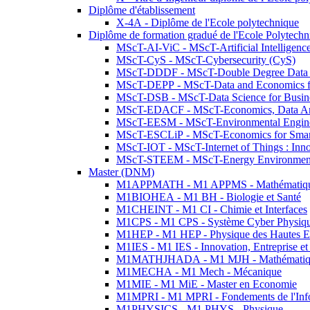
Diplôme d'établissement
X-4A - Diplôme de l'Ecole polytechnique
Diplôme de formation gradué de l'Ecole Polytec
MScT-AI-ViC - MScT-Artificial Intelligen
MScT-CyS - MScT-Cybersecurity (CyS)
MScT-DDDF - MScT-Double Degree Data 
MScT-DEPP - MScT-Data and Economics fo
MScT-DSB - MScT-Data Science for Busin
MScT-EDACF - MScT-Economics, Data Anal
MScT-EESM - MScT-Environmental Enginee
MScT-ESCLiP - MScT-Economics for Smart 
MScT-IOT - MScT-Internet of Things : Inn
MScT-STEEM - MScT-Energy Environment 
Master (DNM)
M1APPMATH - M1 APPMS - Mathématiques A
M1BIOHEA - M1 BH - Biologie et Santé
M1CHEINT - M1 CI - Chimie et Interfaces
M1CPS - M1 CPS - Système Cyber Physiq
M1HEP - M1 HEP - Physique des Hautes E
M1IES - M1 IES - Innovation, Entreprise et
M1MATHJHADA - M1 MJH - Mathématiqu
M1MECHA - M1 Mech - Mécanique
M1MIE - M1 MiE - Master en Economie
M1MPRI - M1 MPRI - Fondements de l'Inf
M1PHYSICS - M1 PHYS - Physique