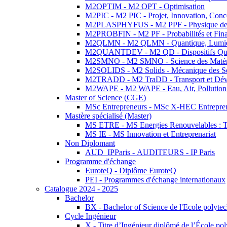
M2OPTIM - M2 OPT - Optimisation
M2PIC - M2 PIC - Projet, Innovation, Conc
M2PLASPHYFUS - M2 PPF - Physique des P
M2PROBFIN - M2 PF - Probabilités et Fin
M2QLMN - M2 QLMN - Quantique, Lumière
M2QUANTDEV - M2 QD - Dispositifs Qua
M2SMNO - M2 SMNO - Science des Matéri
M2SOLIDS - M2 Solids - Mécanique des So
M2TRADD - M2 TraDD - Transport et Dév
M2WAPE - M2 WAPE - Eau, Air, Pollution 
Master of Science (CGE)
MSc Entrepreneurs - MSc X-HEC Entrepre
Mastère spécialisé (Master)
MS ETRE - MS Energies Renouvelables : Tec
MS IE - MS Innovation et Entreprenariat
Non Diplomant
AUD_IPParis - AUDITEURS - IP Paris
Programme d'échange
EuroteQ - Diplôme EuroteQ
PEI - Programmes d'échange internationaux
Catalogue 2024 - 2025
Bachelor
BX - Bachelor of Science de l'Ecole polyte
Cycle Ingénieur
X - Titre d’Ingénieur diplômé de l’École po