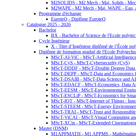
M2SOLIDS - M2 Mech - Maj. Solids - Meca
M2WAPE - M2 Mech - Maj. WAPE - Eau, Air
Programme d'échange
EuroteQ - Diplôme EuroteQ
Catalogue 2025 - 2026
Bachelor
BX - Bachelor of Science de l'Ecole polyte
Cycle Ingénieur
X - Titre d’Ingénieur diplômé de l’École po
Diplôme de formation gradué de l'Ecole Polytec
MScT-AI-ViC - MScT-Artificial Intelligen
MScT-CyS - MScT-Cybersecurity (CyS)
MScT-DDDF - MScT-Double Degree Data 
MScT-DEPP - MScT-Data and Economics fo
MScT-DSAIB - MScT-Data Science and AI 
MScT-EDACF - MScT-Economics, Data Anal
MScT-EESM - MScT-Environmental Enginee
MScT-ESCLiP - MScT-Economics for Smart 
MScT-IOT - MScT-Internet of Things : Inn
MScT-STEEM - MScT-Energy Environment 
MScT-TRAI - MScT-Trust and Responsible
MScT-ViCAI - MScT-Visual Computing and
MScT-XCin - MScT-Extended Cinematogr
Master (DNM)
M1APPMATH - M1 APPMS - Mathématiques A