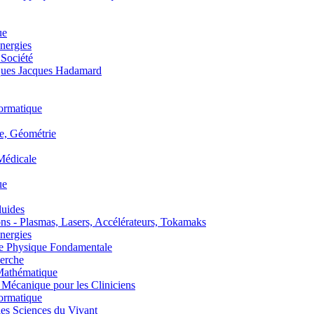
ue
nergies
 Société
es Jacques Hadamard
ormatique
, Géométrie
édicale
ue
uides
s - Plasmas, Lasers, Accélérateurs, Tokamaks
nergies
de Physique Fondamentale
erche
athématique
anique pour les Cliniciens
ormatique
s Sciences du Vivant