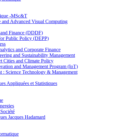
hnique -MSc&T
ce and Advanced Visual Computing
and Finance (DDDF)
r Public Policy (DEPP)
ess
ytics and Corporate Finance
ring and Sustainability Management
Cities and Climate Policy
ovation and Management Program (IoT)
: Science Technology & Management
ppliquées et Statistiques
ue
nergies
 Société
es Jacques Hadamard
ormatique