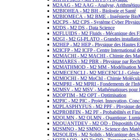
M2AAG - M2 AAG - Analyse, Arithmétique
M2BIOHEA - M2 BH - Biologie et Santé
M2BIOMECA - M2 BME - Ingénierie BioM
M2CPS - M2 CPS - Système Cyber Physiq
M2DS - M2 DS - Data Science
M2FLUIDS - M2 Fluids - Mécanique des Fl
M2GI - M2 GI-PLATO - Grandes installation
M2HEP - M2 HEP - Physique des Hautes E
M2ICFP - M2 ICFP - Centre International 
M2MACHI - M2 MACHI - Chimie des Matéri
M2MARES - M2 PBR - Physique par Rech
M2MATHMOD - M2 MM - Modélisation M
M2MECENCLI - M2 MECENCLI - Génie Méc
M2MOCHI - M2 MoChI - Chimie Moléculaire
M2MPRI - M2 MPRI - Fondements de l'Inf
M2MSV - M2 MSV - Mathématiques pour le
M2OPTIM - M2 OPT - Optimisation
M2PIC - M2 PIC - Projet, Innovation, Conc
M2PLASPHYFUS - M2 PPF - Physique des P
M2PROBFIN - M2 PF - Probabilités et Fin
M2QLMN - M2 QLMN - Quantique, Lumière
M2QUANTDEV - M2 QD - Dispositifs Qua
M2SMNO - M2 SMNO - Science des Matéri
M2SOLIDS - M2 Solids - Mécanique des So