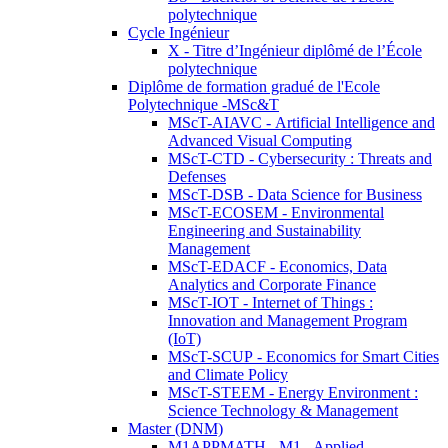
polytechnique
Cycle Ingénieur
X - Titre d’Ingénieur diplômé de l’École
polytechnique
Diplôme de formation gradué de l'Ecole
Polytechnique -MSc&T
MScT-AIAVC - Artificial Intelligence and
Advanced Visual Computing
MScT-CTD - Cybersecurity : Threats and
Defenses
MScT-DSB - Data Science for Business
MScT-ECOSEM - Environmental
Engineering and Sustainability
Management
MScT-EDACF - Economics, Data
Analytics and Corporate Finance
MScT-IOT - Internet of Things :
Innovation and Management Program
(IoT)
MScT-SCUP - Economics for Smart Cities
and Climate Policy
MScT-STEEM - Energy Environment :
Science Technology & Management
Master (DNM)
M1APPMATH - M1 - Applied