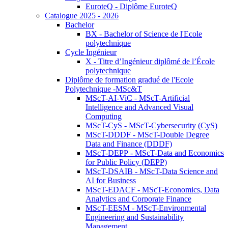
EuroteQ - Diplôme EuroteQ
Catalogue 2025 - 2026
Bachelor
BX - Bachelor of Science de l'Ecole
polytechnique
Cycle Ingénieur
X - Titre d’Ingénieur diplômé de l’École
polytechnique
Diplôme de formation gradué de l'Ecole
Polytechnique -MSc&T
MScT-AI-ViC - MScT-Artificial
Intelligence and Advanced Visual
Computing
MScT-CyS - MScT-Cybersecurity (CyS)
MScT-DDDF - MScT-Double Degree
Data and Finance (DDDF)
MScT-DEPP - MScT-Data and Economics
for Public Policy (DEPP)
MScT-DSAIB - MScT-Data Science and
AI for Business
MScT-EDACF - MScT-Economics, Data
Analytics and Corporate Finance
MScT-EESM - MScT-Environmental
Engineering and Sustainability
Management