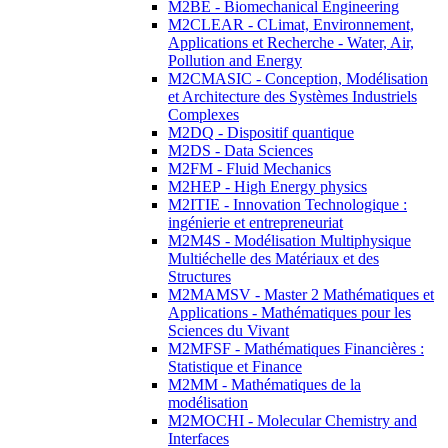
M2BE - Biomechanical Engineering
M2CLEAR - CLimat, Environnement,
Applications et Recherche - Water, Air,
Pollution and Energy
M2CMASIC - Conception, Modélisation
et Architecture des Systèmes Industriels
Complexes
M2DQ - Dispositif quantique
M2DS - Data Sciences
M2FM - Fluid Mechanics
M2HEP - High Energy physics
M2ITIE - Innovation Technologique :
ingénierie et entrepreneuriat
M2M4S - Modélisation Multiphysique
Multiéchelle des Matériaux et des
Structures
M2MAMSV - Master 2 Mathématiques et
Applications - Mathématiques pour les
Sciences du Vivant
M2MFSF - Mathématiques Financières :
Statistique et Finance
M2MM - Mathématiques de la
modélisation
M2MOCHI - Molecular Chemistry and
Interfaces