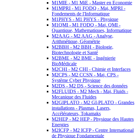
M1MIE - M1 MiE - Master en Economie
M1MPRI - M1 FODQ - Maj. MPRI -
Fondements de l'Informatique
M1PHYS - M1 PHYS - Physique
M1QMI - M1 FODQ - Maj. QMI -
Quantique, Mathematiques, Informatique
M2AAG - M2 AAG - Analyse,
Arithmétique, Géométrie
M2BBH - M2 BBH - Biologie,
Biotechnologie et Santé
M2BME - M2 BME - Ingénierie
BioMédicale
M2CHI - M2 CHI - Chimie et Interfaces
M2CPS - M2 CCSN - Maj. CPS -
Système Cyber Physique
M2DS - M2 DS - Science des données
M2FLUIDS - M2 Mech - Maj. Fluids -
Mecanique des Fluides
M2GIPLATO - M2 GI-PLATO - Grandes
installations - Plasmas, Lasers,
Accélérateurs, Tokamaks
M2HEP - M2 HEP - Physique des Hautes
Energies
M2ICFP - M2 ICFP - Centre International
de Physique Fondamentale