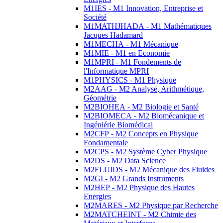
M1IES - M1 Innovation, Entreprise et
Société
M1MATHJHADA - M1 Mathématiques
Jacques Hadamard
M1MECHA - M1 Mécanique
M1MIE - M1 en Economie
M1MPRI - M1 Fondements de
l'Informatique MPRI
M1PHYSICS - M1 Physique
M2AAG - M2 Analyse, Arithmétique,
Géométrie
M2BIOHEA - M2 Biologie et Santé
M2BIOMECA - M2 Biomécanique et
Ingéniérie Biomédical
M2CFP - M2 Concepts en Physique
Fondamentale
M2CPS - M2 Système Cyber Physique
M2DS - M2 Data Science
M2FLUIDS - M2 Mécanique des Fluides
M2GI - M2 Grands Instruments
M2HEP - M2 Physique des Hautes
Energies
M2MARES - M2 Physique par Recherche
M2MATCHEINT - M2 Chimie des