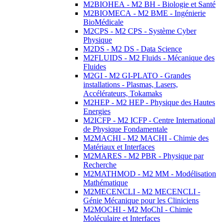
M2BIOHEA - M2 BH - Biologie et Santé
M2BIOMECA - M2 BME - Ingénierie
BioMédicale
M2CPS - M2 CPS - Système Cyber
Physique
M2DS - M2 DS - Data Science
M2FLUIDS - M2 Fluids - Mécanique des
Fluides
M2GI - M2 GI-PLATO - Grandes
installations - Plasmas, Lasers,
Accélérateurs, Tokamaks
M2HEP - M2 HEP - Physique des Hautes
Energies
M2ICFP - M2 ICFP - Centre International
de Physique Fondamentale
M2MACHI - M2 MACHI - Chimie des
Matériaux et Interfaces
M2MARES - M2 PBR - Physique par
Recherche
M2MATHMOD - M2 MM - Modélisation
Mathématique
M2MECENCLI - M2 MECENCLI -
Génie Mécanique pour les Cliniciens
M2MOCHI - M2 MoChI - Chimie
Moléculaire et Interfaces