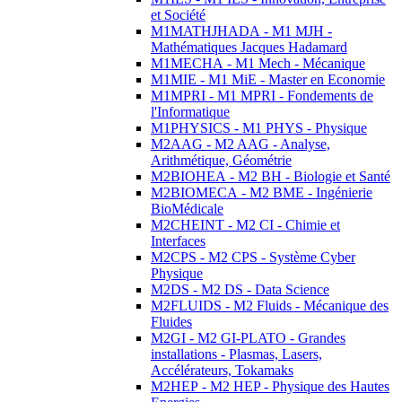
et Société
M1MATHJHADA - M1 MJH -
Mathématiques Jacques Hadamard
M1MECHA - M1 Mech - Mécanique
M1MIE - M1 MiE - Master en Economie
M1MPRI - M1 MPRI - Fondements de
l'Informatique
M1PHYSICS - M1 PHYS - Physique
M2AAG - M2 AAG - Analyse,
Arithmétique, Géométrie
M2BIOHEA - M2 BH - Biologie et Santé
M2BIOMECA - M2 BME - Ingénierie
BioMédicale
M2CHEINT - M2 CI - Chimie et
Interfaces
M2CPS - M2 CPS - Système Cyber
Physique
M2DS - M2 DS - Data Science
M2FLUIDS - M2 Fluids - Mécanique des
Fluides
M2GI - M2 GI-PLATO - Grandes
installations - Plasmas, Lasers,
Accélérateurs, Tokamaks
M2HEP - M2 HEP - Physique des Hautes