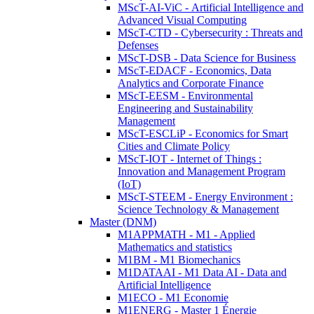
MScT-AI-ViC - Artificial Intelligence and
Advanced Visual Computing
MScT-CTD - Cybersecurity : Threats and
Defenses
MScT-DSB - Data Science for Business
MScT-EDACF - Economics, Data
Analytics and Corporate Finance
MScT-EESM - Environmental
Engineering and Sustainability
Management
MScT-ESCLiP - Economics for Smart
Cities and Climate Policy
MScT-IOT - Internet of Things :
Innovation and Management Program
(IoT)
MScT-STEEM - Energy Environment :
Science Technology & Management
Master (DNM)
M1APPMATH - M1 - Applied
Mathematics and statistics
M1BM - M1 Biomechanics
M1DATAAI - M1 Data AI - Data and
Artificial Intelligence
M1ECO - M1 Economie
M1ENERG - Master 1 Énergie