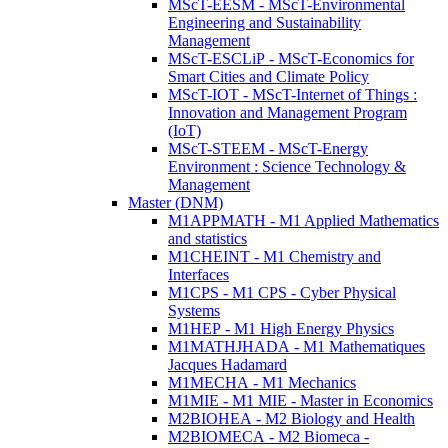
MScT-EESM - MScT-Environmental
Engineering and Sustainability
Management
MScT-ESCLiP - MScT-Economics for
Smart Cities and Climate Policy
MScT-IOT - MScT-Internet of Things :
Innovation and Management Program
(IoT)
MScT-STEEM - MScT-Energy
Environment : Science Technology &
Management
Master (DNM)
M1APPMATH - M1 Applied Mathematics
and statistics
M1CHEINT - M1 Chemistry and
Interfaces
M1CPS - M1 CPS - Cyber Physical
Systems
M1HEP - M1 High Energy Physics
M1MATHJHADA - M1 Mathematiques
Jacques Hadamard
M1MECHA - M1 Mechanics
M1MIE - M1 MIE - Master in Economics
M2BIOHEA - M2 Biology and Health
M2BIOMECA - M2 Biomeca -