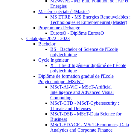
M2WAPE - M2 Eau, Pollution de l'Air et
Energies
Mastère spécialisé (Master)
MS ETRE - MS Energies Renouvelables :
Technologies et Entrepreneuriat (Master)
Programme d'échange
EuroteQ - Diplôme EuroteQ
Catalogue 2022 - 2023
Bachelor
BS - Bachelor of Science de l'Ecole
polytechnique
Cycle Ingénieur
X - Titre d’Ingénieur diplômé de l’École
polytechnique
Diplôme de formation gradué de l'Ecole
Polytechnique -MSc&T
MScT-AI-ViC - MScT-Artificial
Intelligence and Advanced Visual
Computing
MScT-CTD - MScT-Cybersecurity :
Threats and Defenses
MScT-DSB - MScT-Data Science for
Business
MScT-EDACF - MScT-Economics, Data
Analytics and Corporate Finance