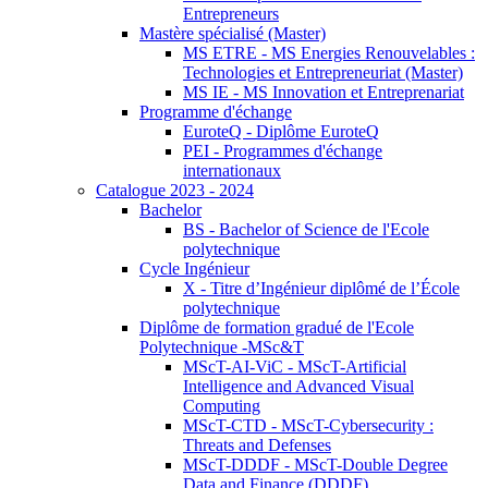
Entrepreneurs
Mastère spécialisé (Master)
MS ETRE - MS Energies Renouvelables :
Technologies et Entrepreneuriat (Master)
MS IE - MS Innovation et Entreprenariat
Programme d'échange
EuroteQ - Diplôme EuroteQ
PEI - Programmes d'échange
internationaux
Catalogue 2023 - 2024
Bachelor
BS - Bachelor of Science de l'Ecole
polytechnique
Cycle Ingénieur
X - Titre d’Ingénieur diplômé de l’École
polytechnique
Diplôme de formation gradué de l'Ecole
Polytechnique -MSc&T
MScT-AI-ViC - MScT-Artificial
Intelligence and Advanced Visual
Computing
MScT-CTD - MScT-Cybersecurity :
Threats and Defenses
MScT-DDDF - MScT-Double Degree
Data and Finance (DDDF)