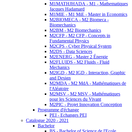
M1MATHJHADA - M1 - Mathematiques
Jacques Hadamard
M1MIE - M1 MiE - Master in Economics
M2BIOMECA - M2 Biomeca -
Biomechanics
M2BM - M2 Biomechanics
M2CFP - M2 CFP - Concepts in
Fundamental Physics
M2CPS - Cyber Physical System
M2DS - Data Sciences
M2ENERG - Master 2 Énergie
M2FLUIDS - M2 Fluids - Fluid
Mechanics
M2IGD - M2 IGD - Interaction, Graphic
and Design
M2MDA - M2 MdA - Mathématiques de
l'Aléatoire
M2MSV - M2 MSV - Mathématiques
pour les Sciences du Vivant
M2PIC - Projet Innovation Conception
Programme d'échange
PEI - Echanges PEI
Catalogue 2020 - 2021
Bachelor
BS - Bachelor of Science de l'Ecole