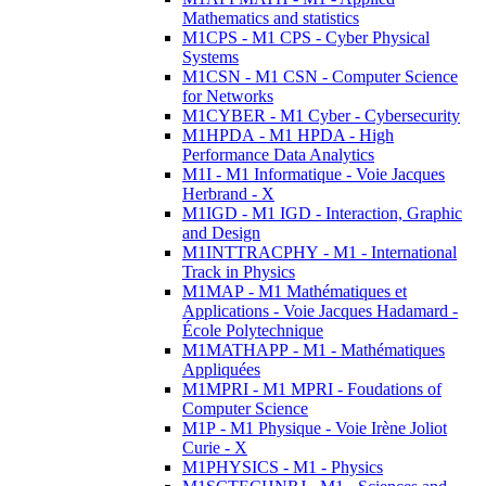
Mathematics and statistics
M1CPS - M1 CPS - Cyber Physical
Systems
M1CSN - M1 CSN - Computer Science
for Networks
M1CYBER - M1 Cyber - Cybersecurity
M1HPDA - M1 HPDA - High
Performance Data Analytics
M1I - M1 Informatique - Voie Jacques
Herbrand - X
M1IGD - M1 IGD - Interaction, Graphic
and Design
M1INTTRACPHY - M1 - International
Track in Physics
M1MAP - M1 Mathématiques et
Applications - Voie Jacques Hadamard -
École Polytechnique
M1MATHAPP - M1 - Mathématiques
Appliquées
M1MPRI - M1 MPRI - Foudations of
Computer Science
M1P - M1 Physique - Voie Irène Joliot
Curie - X
M1PHYSICS - M1 - Physics