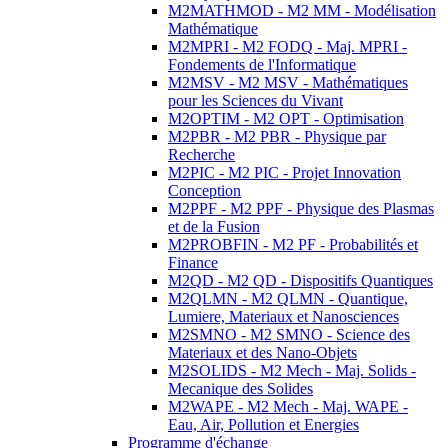
M2MATHMOD - M2 MM - Modélisation
Mathématique
M2MPRI - M2 FODQ - Maj. MPRI -
Fondements de l'Informatique
M2MSV - M2 MSV - Mathématiques
pour les Sciences du Vivant
M2OPTIM - M2 OPT - Optimisation
M2PBR - M2 PBR - Physique par
Recherche
M2PIC - M2 PIC - Projet Innovation
Conception
M2PPF - M2 PPF - Physique des Plasmas
et de la Fusion
M2PROBFIN - M2 PF - Probabilités et
Finance
M2QD - M2 QD - Dispositifs Quantiques
M2QLMN - M2 QLMN - Quantique,
Lumiere, Materiaux et Nanosciences
M2SMNO - M2 SMNO - Science des
Materiaux et des Nano-Objets
M2SOLIDS - M2 Mech - Maj. Solids -
Mecanique des Solides
M2WAPE - M2 Mech - Maj. WAPE -
Eau, Air, Pollution et Energies
Programme d'échange