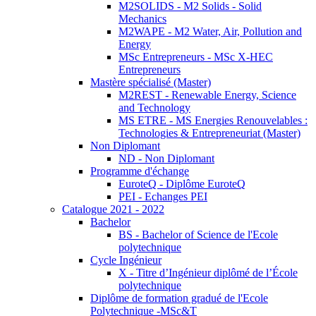
M2SOLIDS - M2 Solids - Solid
Mechanics
M2WAPE - M2 Water, Air, Pollution and
Energy
MSc Entrepreneurs - MSc X-HEC
Entrepreneurs
Mastère spécialisé (Master)
M2REST - Renewable Energy, Science
and Technology
MS ETRE - MS Energies Renouvelables :
Technologies & Entrepreneuriat (Master)
Non Diplomant
ND - Non Diplomant
Programme d'échange
EuroteQ - Diplôme EuroteQ
PEI - Echanges PEI
Catalogue 2021 - 2022
Bachelor
BS - Bachelor of Science de l'Ecole
polytechnique
Cycle Ingénieur
X - Titre d’Ingénieur diplômé de l’École
polytechnique
Diplôme de formation gradué de l'Ecole
Polytechnique -MSc&T