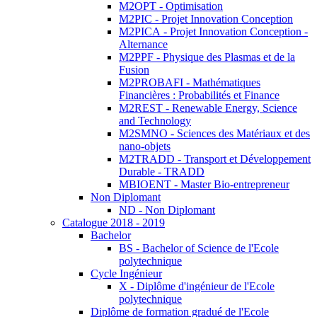
M2OPT - Optimisation
M2PIC - Projet Innovation Conception
M2PICA - Projet Innovation Conception -
Alternance
M2PPF - Physique des Plasmas et de la
Fusion
M2PROBAFI - Mathématiques
Financières : Probabilités et Finance
M2REST - Renewable Energy, Science
and Technology
M2SMNO - Sciences des Matériaux et des
nano-objets
M2TRADD - Transport et Développement
Durable - TRADD
MBIOENT - Master Bio-entrepreneur
Non Diplomant
ND - Non Diplomant
Catalogue 2018 - 2019
Bachelor
BS - Bachelor of Science de l'Ecole
polytechnique
Cycle Ingénieur
X - Diplôme d'ingénieur de l'Ecole
polytechnique
Diplôme de formation gradué de l'Ecole