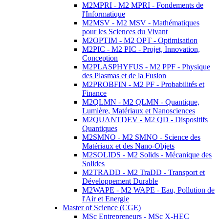
M2MPRI - M2 MPRI - Fondements de
l'Informatique
M2MSV - M2 MSV - Mathématiques
pour les Sciences du Vivant
M2OPTIM - M2 OPT - Optimisation
M2PIC - M2 PIC - Projet, Innovation,
Conception
M2PLASPHYFUS - M2 PPF - Physique
des Plasmas et de la Fusion
M2PROBFIN - M2 PF - Probabilités et
Finance
M2QLMN - M2 QLMN - Quantique,
Lumière, Matériaux et Nanosciences
M2QUANTDEV - M2 QD - Dispositifs
Quantiques
M2SMNO - M2 SMNO - Science des
Matériaux et des Nano-Objets
M2SOLIDS - M2 Solids - Mécanique des
Solides
M2TRADD - M2 TraDD - Transport et
Développement Durable
M2WAPE - M2 WAPE - Eau, Pollution de
l'Air et Energie
Master of Science (CGE)
MSc Entrepreneurs - MSc X-HEC