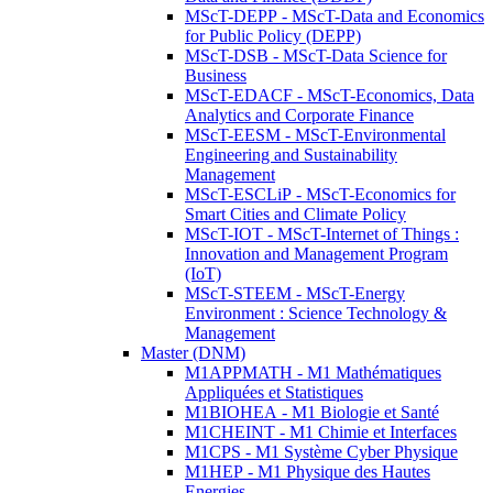
MScT-DEPP - MScT-Data and Economics
for Public Policy (DEPP)
MScT-DSB - MScT-Data Science for
Business
MScT-EDACF - MScT-Economics, Data
Analytics and Corporate Finance
MScT-EESM - MScT-Environmental
Engineering and Sustainability
Management
MScT-ESCLiP - MScT-Economics for
Smart Cities and Climate Policy
MScT-IOT - MScT-Internet of Things :
Innovation and Management Program
(IoT)
MScT-STEEM - MScT-Energy
Environment : Science Technology &
Management
Master (DNM)
M1APPMATH - M1 Mathématiques
Appliquées et Statistiques
M1BIOHEA - M1 Biologie et Santé
M1CHEINT - M1 Chimie et Interfaces
M1CPS - M1 Système Cyber Physique
M1HEP - M1 Physique des Hautes
Energies