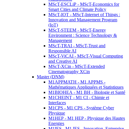
MScT-ESCLiP - MScT-Economics for
Smart Cities and Climate Policy
MScT-IOT - MScT-Internet of Things :
Innovation and Management Program
(IoT)
MScT-STEEM - MScT-Energy
Environment : Science Technology &
Management
MScT-TRAI - MScT-Trust and
Responsible AI
MScT-ViCAI - MScT-Visual Computing
and Creative AI
MScT-XCin - MScT-Extended
Cinematography XCin
Master (DNM)
M1APPMATH - M1 APPMS -
Mathématiques Appliquées et Statistiques
M1BIOHEA - M1 BH - Biologie et Santé
M1CHEINT - M1 CI - Chimie et
Interfaces
M1CPS - M1 CPS - Système Cyber
Physique
M1HEP - M1 HEP - Physique des Hautes
Energies
M1IES - M1 IES - Innovation, Entreprise