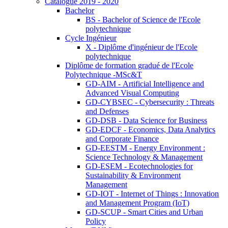
Catalogue 2019 - 2020
Bachelor
BS - Bachelor of Science de l'Ecole
polytechnique
Cycle Ingénieur
X - Diplôme d'ingénieur de l'Ecole
polytechnique
Diplôme de formation gradué de l'Ecole
Polytechnique -MSc&T
GD-AIM - Artificial Intelligence and
Advanced Visual Computing
GD-CYBSEC - Cybersecurity : Threats
and Defenses
GD-DSB - Data Science for Business
GD-EDCF - Economics, Data Analytics
and Corporate Finance
GD-EESTM - Energy Environment :
Science Technology & Management
GD-ESEM - Ecotechnologies for
Sustainability & Environment
Management
GD-IOT - Internet of Things : Innovation
and Management Program (IoT)
GD-SCUP - Smart Cities and Urban
Policy