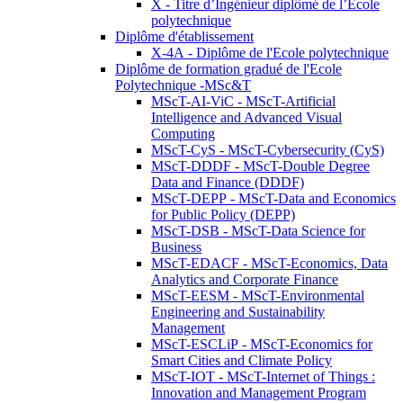
X - Titre d’Ingénieur diplômé de l’École
polytechnique
Diplôme d'établissement
X-4A - Diplôme de l'Ecole polytechnique
Diplôme de formation gradué de l'Ecole
Polytechnique -MSc&T
MScT-AI-ViC - MScT-Artificial
Intelligence and Advanced Visual
Computing
MScT-CyS - MScT-Cybersecurity (CyS)
MScT-DDDF - MScT-Double Degree
Data and Finance (DDDF)
MScT-DEPP - MScT-Data and Economics
for Public Policy (DEPP)
MScT-DSB - MScT-Data Science for
Business
MScT-EDACF - MScT-Economics, Data
Analytics and Corporate Finance
MScT-EESM - MScT-Environmental
Engineering and Sustainability
Management
MScT-ESCLiP - MScT-Economics for
Smart Cities and Climate Policy
MScT-IOT - MScT-Internet of Things :
Innovation and Management Program