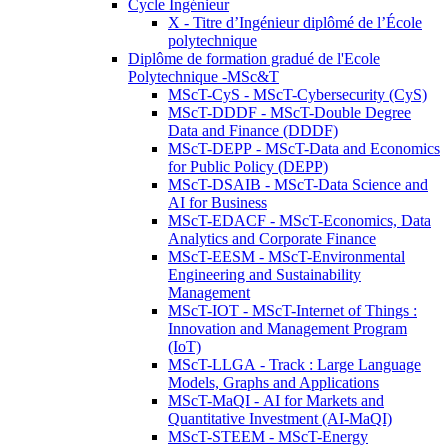
Cycle Ingénieur
X - Titre d’Ingénieur diplômé de l’École
polytechnique
Diplôme de formation gradué de l'Ecole
Polytechnique -MSc&T
MScT-CyS - MScT-Cybersecurity (CyS)
MScT-DDDF - MScT-Double Degree
Data and Finance (DDDF)
MScT-DEPP - MScT-Data and Economics
for Public Policy (DEPP)
MScT-DSAIB - MScT-Data Science and
AI for Business
MScT-EDACF - MScT-Economics, Data
Analytics and Corporate Finance
MScT-EESM - MScT-Environmental
Engineering and Sustainability
Management
MScT-IOT - MScT-Internet of Things :
Innovation and Management Program
(IoT)
MScT-LLGA - Track : Large Language
Models, Graphs and Applications
MScT-MaQI - AI for Markets and
Quantitative Investment (AI-MaQI)
MScT-STEEM - MScT-Energy