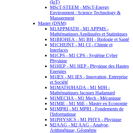
(IoT)
MScT-STEEM - MScT-Energy
Environment : Science Technology &
Management
Master (DNM)
M1APPMATH - M1 APPMS -
Mathématiques Appliquées et Statistiques
M1BIOHEA - M1 BH - Biologie et Santé
M1CHEINT - M1 CI - Chimie et
Interfaces
M1CPS - M1 CPS - Système Cyber
Physique
M1HEP - M1 HEP - Physique des Hautes
Energies
M1IES - M1 IES - Innovation, Entreprise
et Société
M1MATHJHADA - M1 MJH -
Mathématiques Jacques Hadamard
M1MECHA - M1 Mech - Mécanique
M1MIE - M1 MiE - Master en Economie
M1MPRI - M1 MPRI - Fondements de
l'Informatique
M1PHYSICS - M1 PHYS - Physique
M2AAG - M2 AAG - Analyse,
Arithmétique, Géométrie