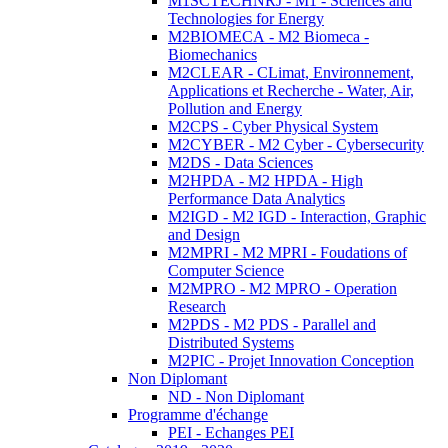
M1SCTECHNRJ - M1 - Sciences and
Technologies for Energy
M2BIOMECA - M2 Biomeca -
Biomechanics
M2CLEAR - CLimat, Environnement,
Applications et Recherche - Water, Air,
Pollution and Energy
M2CPS - Cyber Physical System
M2CYBER - M2 Cyber - Cybersecurity
M2DS - Data Sciences
M2HPDA - M2 HPDA - High
Performance Data Analytics
M2IGD - M2 IGD - Interaction, Graphic
and Design
M2MPRI - M2 MPRI - Foudations of
Computer Science
M2MPRO - M2 MPRO - Operation
Research
M2PDS - M2 PDS - Parallel and
Distributed Systems
M2PIC - Projet Innovation Conception
Non Diplomant
ND - Non Diplomant
Programme d'échange
PEI - Echanges PEI