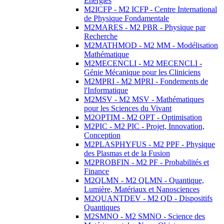
Energies
M2ICFP - M2 ICFP - Centre International
de Physique Fondamentale
M2MARES - M2 PBR - Physique par
Recherche
M2MATHMOD - M2 MM - Modélisation
Mathématique
M2MECENCLI - M2 MECENCLI -
Génie Mécanique pour les Cliniciens
M2MPRI - M2 MPRI - Fondements de
l'Informatique
M2MSV - M2 MSV - Mathématiques
pour les Sciences du Vivant
M2OPTIM - M2 OPT - Optimisation
M2PIC - M2 PIC - Projet, Innovation,
Conception
M2PLASPHYFUS - M2 PPF - Physique
des Plasmas et de la Fusion
M2PROBFIN - M2 PF - Probabilités et
Finance
M2QLMN - M2 QLMN - Quantique,
Lumière, Matériaux et Nanosciences
M2QUANTDEV - M2 QD - Dispositifs
Quantiques
M2SMNO - M2 SMNO - Science des