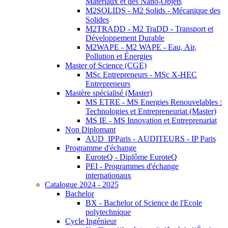
Matériaux et des Nano-Objets
M2SOLIDS - M2 Solids - Mécanique des
Solides
M2TRADD - M2 TraDD - Transport et
Développement Durable
M2WAPE - M2 WAPE - Eau, Air,
Pollution et Énergies
Master of Science (CGE)
MSc Entrepreneurs - MSc X-HEC
Entrepreneurs
Mastère spécialisé (Master)
MS ETRE - MS Energies Renouvelables :
Technologies et Entrepreneuriat (Master)
MS IE - MS Innovation et Entreprenariat
Non Diplomant
AUD_IPParis - AUDITEURS - IP Paris
Programme d'échange
EuroteQ - Diplôme EuroteQ
PEI - Programmes d'échange
internationaux
Catalogue 2024 - 2025
Bachelor
BX - Bachelor of Science de l'Ecole
polytechnique
Cycle Ingénieur