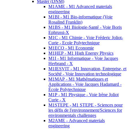
Master (DNM)
M1AME - M1 Advanced materials
engineering
M1BI - M1 Bio-informatique (Voie
Rosalind Franklin)
M1BS - M1 Biologie-Santé - Voie Boris
Ephrussi-X
M1C - M1 Chimie - Voie Fréderic Joliot-
Curie - Ecole Polytechnique
M1ECO - M1 Economie
M1HEP - M1 High Energy Physics
M1I - M1 Informatique - Voie Jacques
Herbrand - X
M1IESVIT - M1 Innovation, Entreprise, et
Société - Voie Innovation technologique
M1MAP - M1 Mathématiques et
Applications - Voie Jacques Hadamard -
École Polytechnique
M1P - M1 Physique - Voie Irène Joliot
Curie - X
M1STEPE - M1 STEPE - Sciences pour
les défis de l'environnement/Sciences for
environmentals challenges
M2AME - Advanced materials
engineering