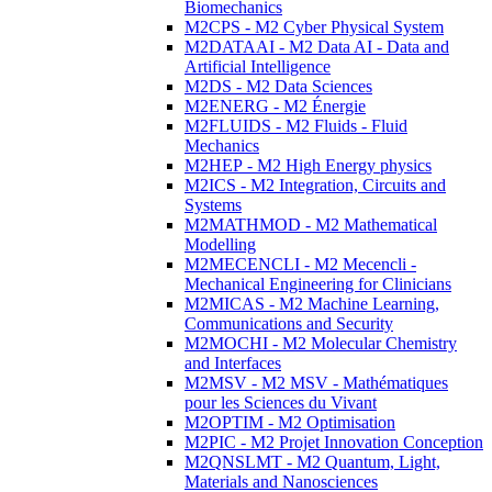
Biomechanics
M2CPS - M2 Cyber Physical System
M2DATAAI - M2 Data AI - Data and
Artificial Intelligence
M2DS - M2 Data Sciences
M2ENERG - M2 Énergie
M2FLUIDS - M2 Fluids - Fluid
Mechanics
M2HEP - M2 High Energy physics
M2ICS - M2 Integration, Circuits and
Systems
M2MATHMOD - M2 Mathematical
Modelling
M2MECENCLI - M2 Mecencli -
Mechanical Engineering for Clinicians
M2MICAS - M2 Machine Learning,
Communications and Security
M2MOCHI - M2 Molecular Chemistry
and Interfaces
M2MSV - M2 MSV - Mathématiques
pour les Sciences du Vivant
M2OPTIM - M2 Optimisation
M2PIC - M2 Projet Innovation Conception
M2QNSLMT - M2 Quantum, Light,
Materials and Nanosciences