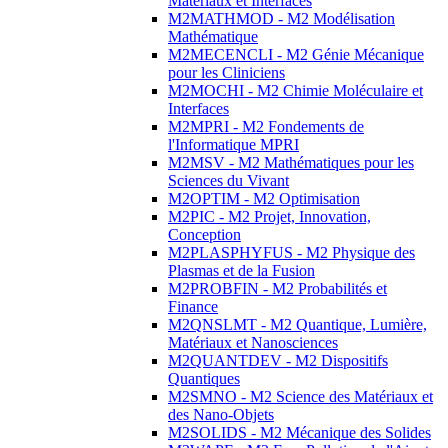
Matériaux et Interfaces
M2MATHMOD - M2 Modélisation
Mathématique
M2MECENCLI - M2 Génie Mécanique
pour les Cliniciens
M2MOCHI - M2 Chimie Moléculaire et
Interfaces
M2MPRI - M2 Fondements de
l'Informatique MPRI
M2MSV - M2 Mathématiques pour les
Sciences du Vivant
M2OPTIM - M2 Optimisation
M2PIC - M2 Projet, Innovation,
Conception
M2PLASPHYFUS - M2 Physique des
Plasmas et de la Fusion
M2PROBFIN - M2 Probabilités et
Finance
M2QNSLMT - M2 Quantique, Lumière,
Matériaux et Nanosciences
M2QUANTDEV - M2 Dispositifs
Quantiques
M2SMNO - M2 Science des Matériaux et
des Nano-Objets
M2SOLIDS - M2 Mécanique des Solides