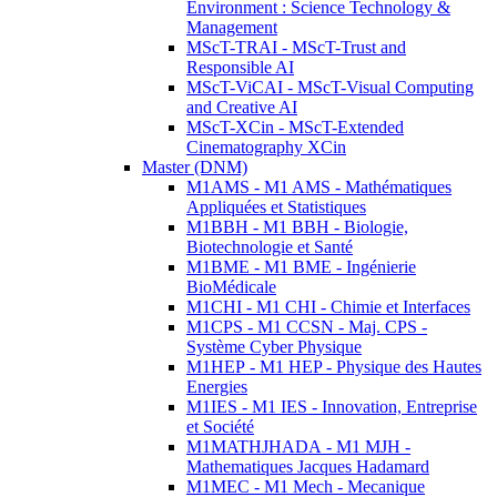
Environment : Science Technology &
Management
MScT-TRAI - MScT-Trust and
Responsible AI
MScT-ViCAI - MScT-Visual Computing
and Creative AI
MScT-XCin - MScT-Extended
Cinematography XCin
Master (DNM)
M1AMS - M1 AMS - Mathématiques
Appliquées et Statistiques
M1BBH - M1 BBH - Biologie,
Biotechnologie et Santé
M1BME - M1 BME - Ingénierie
BioMédicale
M1CHI - M1 CHI - Chimie et Interfaces
M1CPS - M1 CCSN - Maj. CPS -
Système Cyber Physique
M1HEP - M1 HEP - Physique des Hautes
Energies
M1IES - M1 IES - Innovation, Entreprise
et Société
M1MATHJHADA - M1 MJH -
Mathematiques Jacques Hadamard
M1MEC - M1 Mech - Mecanique