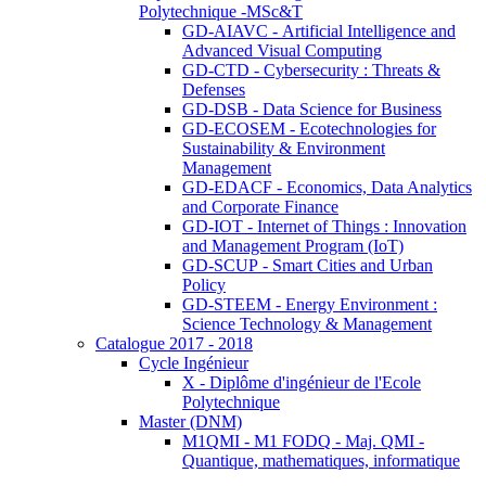
Polytechnique -MSc&T
GD-AIAVC - Artificial Intelligence and
Advanced Visual Computing
GD-CTD - Cybersecurity : Threats &
Defenses
GD-DSB - Data Science for Business
GD-ECOSEM - Ecotechnologies for
Sustainability & Environment
Management
GD-EDACF - Economics, Data Analytics
and Corporate Finance
GD-IOT - Internet of Things : Innovation
and Management Program (IoT)
GD-SCUP - Smart Cities and Urban
Policy
GD-STEEM - Energy Environment :
Science Technology & Management
Catalogue 2017 - 2018
Cycle Ingénieur
X - Diplôme d'ingénieur de l'Ecole
Polytechnique
Master (DNM)
M1QMI - M1 FODQ - Maj. QMI -
Quantique, mathematiques, informatique