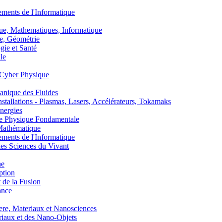
nts de l'Informatique
, Mathematiques, Informatique
, Géométrie
ie et Santé
le
Cyber Physique
nique des Fluides
lations - Plasmas, Lasers, Accélérateurs, Tokamaks
nergies
de Physique Fondamentale
athématique
nts de l'Informatique
s Sciences du Vivant
he
ption
 de la Fusion
ance
, Materiaux et Nanosciences
aux et des Nano-Objets