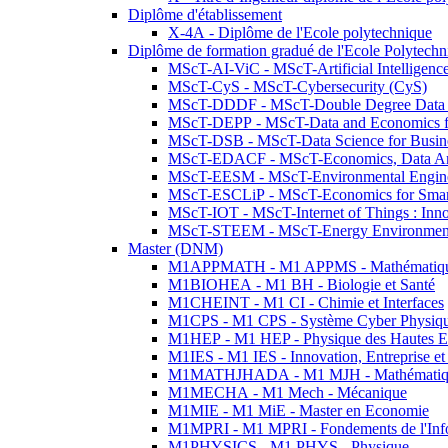
Diplôme d'établissement
X-4A - Diplôme de l'Ecole polytechnique
Diplôme de formation gradué de l'Ecole Polytec
MScT-AI-ViC - MScT-Artificial Intelligen
MScT-CyS - MScT-Cybersecurity (CyS)
MScT-DDDF - MScT-Double Degree Data 
MScT-DEPP - MScT-Data and Economics fo
MScT-DSB - MScT-Data Science for Busin
MScT-EDACF - MScT-Economics, Data Anal
MScT-EESM - MScT-Environmental Enginee
MScT-ESCLiP - MScT-Economics for Smart 
MScT-IOT - MScT-Internet of Things : Inn
MScT-STEEM - MScT-Energy Environment 
Master (DNM)
M1APPMATH - M1 APPMS - Mathématiques A
M1BIOHEA - M1 BH - Biologie et Santé
M1CHEINT - M1 CI - Chimie et Interfaces
M1CPS - M1 CPS - Système Cyber Physiq
M1HEP - M1 HEP - Physique des Hautes E
M1IES - M1 IES - Innovation, Entreprise et
M1MATHJHADA - M1 MJH - Mathématiqu
M1MECHA - M1 Mech - Mécanique
M1MIE - M1 MiE - Master en Economie
M1MPRI - M1 MPRI - Fondements de l'Inf
M1PHYSICS - M1 PHYS - Physique