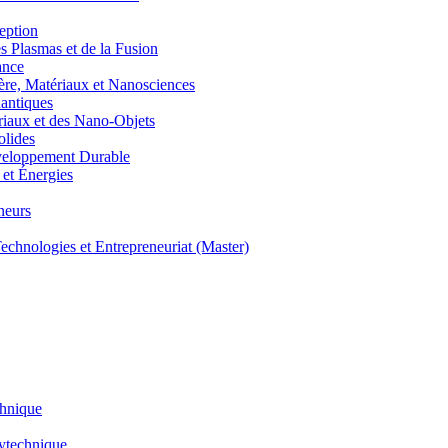
eption
lasmas et de la Fusion
ance
, Matériaux et Nanosciences
ntiques
aux et des Nano-Objets
lides
eloppement Durable
et Énergies
neurs
hnologies et Entrepreneuriat (Master)
chnique
lytechnique