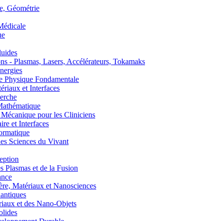
, Géométrie
édicale
ue
uides
s - Plasmas, Lasers, Accélérateurs, Tokamaks
nergies
de Physique Fondamentale
aux et Interfaces
erche
athématique
anique pour les Cliniciens
 et Interfaces
ormatique
s Sciences du Vivant
eption
lasmas et de la Fusion
ance
, Matériaux et Nanosciences
ntiques
aux et des Nano-Objets
lides