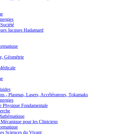
ue
nergies
 Société
es Jacques Hadamard
ormatique
, Géométrie
édicale
ue
uides
s - Plasmas, Lasers, Accélérateurs, Tokamaks
nergies
de Physique Fondamentale
erche
athématique
anique pour les Cliniciens
ormatique
s Sciences du Vivant