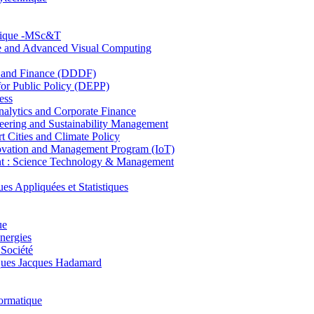
hnique -MSc&T
ce and Advanced Visual Computing
and Finance (DDDF)
r Public Policy (DEPP)
ess
ytics and Corporate Finance
ring and Sustainability Management
Cities and Climate Policy
ovation and Management Program (IoT)
: Science Technology & Management
ppliquées et Statistiques
ue
nergies
 Société
es Jacques Hadamard
ormatique