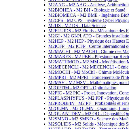
M2AAG - M2 AAG - Analyse, Arithmétique
M2BIOHEA - M2 BH - Biologie et Santé
M2BIOMECA - M2 BME - Ingénierie BioM
M2CPS - M2 CPS - Système Cyber Physiq
M2DS - M2 DS - Data Science
M2FLUIDS - M2 Fluids - Mécanique des Fl
M2GI - M2 GI-PLATO - Grandes installation
M2HEP - M2 HEP - Physique des Hautes E
M2ICFP - M2 ICFP - Centre International 
M2MACHI - M2 MACHI - Chimie des Matéri
M2MARES - M2 PBR - Physique par Rech
M2MATHMOD - M2 MM - Modélisation M
M2MECENCLI - M2 MECENCLI - Génie Méc
M2MOCHI - M2 MoChI - Chimie Moléculaire
M2MPRI - M2 MPRI - Fondements de l'Inf
M2MSV - M2 MSV - Mathématiques pour le
M2OPTIM - M2 OPT - Optimisation
M2PIC - M2 PIC - Projet, Innovation, Conc
M2PLASPHYFUS - M2 PPF - Physique des P
M2PROBFIN - M2 PF - Probabilités et Fin
M2QLMN - M2 QLMN - Quantique, Lumière
M2QUANTDEV - M2 QD - Dispositifs Qua
M2SMNO - M2 SMNO - Science des Matéri
M2SOLIDS - M2 Solids - Mécanique des So