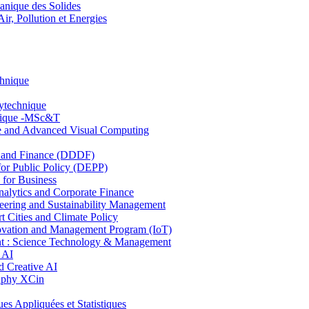
nique des Solides
, Pollution et Energies
chnique
lytechnique
hnique -MSc&T
ce and Advanced Visual Computing
and Finance (DDDF)
r Public Policy (DEPP)
for Business
ytics and Corporate Finance
ring and Sustainability Management
Cities and Climate Policy
ovation and Management Program (IoT)
: Science Technology & Management
 AI
 Creative AI
aphy XCin
ppliquées et Statistiques