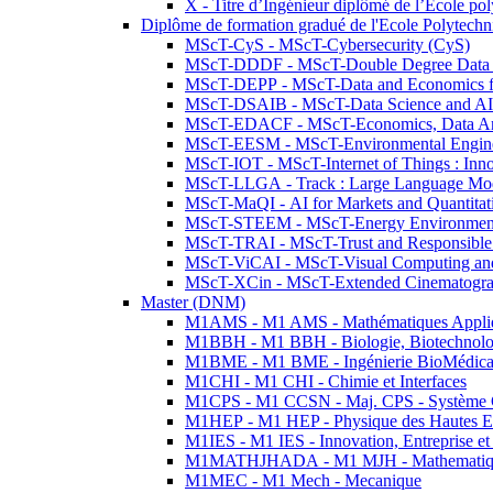
X - Titre d’Ingénieur diplômé de l’École po
Diplôme de formation gradué de l'Ecole Polytec
MScT-CyS - MScT-Cybersecurity (CyS)
MScT-DDDF - MScT-Double Degree Data 
MScT-DEPP - MScT-Data and Economics fo
MScT-DSAIB - MScT-Data Science and AI 
MScT-EDACF - MScT-Economics, Data Anal
MScT-EESM - MScT-Environmental Enginee
MScT-IOT - MScT-Internet of Things : Inn
MScT-LLGA - Track : Large Language Mode
MScT-MaQI - AI for Markets and Quantitat
MScT-STEEM - MScT-Energy Environment 
MScT-TRAI - MScT-Trust and Responsible
MScT-ViCAI - MScT-Visual Computing and
MScT-XCin - MScT-Extended Cinematogr
Master (DNM)
M1AMS - M1 AMS - Mathématiques Appliqué
M1BBH - M1 BBH - Biologie, Biotechnolog
M1BME - M1 BME - Ingénierie BioMédica
M1CHI - M1 CHI - Chimie et Interfaces
M1CPS - M1 CCSN - Maj. CPS - Système 
M1HEP - M1 HEP - Physique des Hautes E
M1IES - M1 IES - Innovation, Entreprise et
M1MATHJHADA - M1 MJH - Mathematiqu
M1MEC - M1 Mech - Mecanique