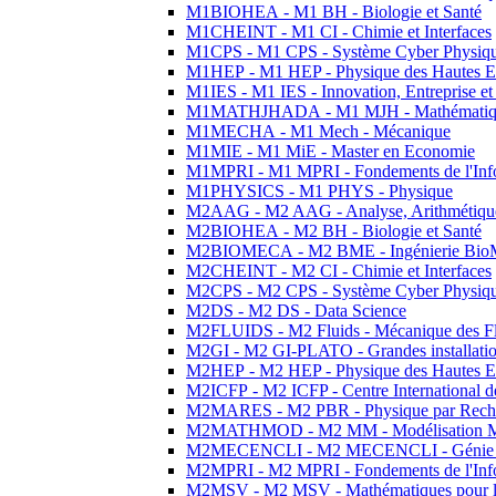
M1BIOHEA - M1 BH - Biologie et Santé
M1CHEINT - M1 CI - Chimie et Interfaces
M1CPS - M1 CPS - Système Cyber Physiq
M1HEP - M1 HEP - Physique des Hautes E
M1IES - M1 IES - Innovation, Entreprise et
M1MATHJHADA - M1 MJH - Mathématiqu
M1MECHA - M1 Mech - Mécanique
M1MIE - M1 MiE - Master en Economie
M1MPRI - M1 MPRI - Fondements de l'Inf
M1PHYSICS - M1 PHYS - Physique
M2AAG - M2 AAG - Analyse, Arithmétique
M2BIOHEA - M2 BH - Biologie et Santé
M2BIOMECA - M2 BME - Ingénierie BioM
M2CHEINT - M2 CI - Chimie et Interfaces
M2CPS - M2 CPS - Système Cyber Physiq
M2DS - M2 DS - Data Science
M2FLUIDS - M2 Fluids - Mécanique des Fl
M2GI - M2 GI-PLATO - Grandes installation
M2HEP - M2 HEP - Physique des Hautes E
M2ICFP - M2 ICFP - Centre International 
M2MARES - M2 PBR - Physique par Rech
M2MATHMOD - M2 MM - Modélisation M
M2MECENCLI - M2 MECENCLI - Génie Méc
M2MPRI - M2 MPRI - Fondements de l'Inf
M2MSV - M2 MSV - Mathématiques pour le