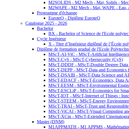
M2SOLIDS - M2 Mech - Maj. Solids - Meca
M2WAPE - M2 Mech - Maj. WAPE - Eau, Air
Programme d'échange
EuroteQ - Diplôme EuroteQ
Catalogue 2025 - 2026
Bachelor
BX - Bachelor of Science de l'Ecole polyte
Cycle Ingénieur
X - Titre d’Ingénieur diplômé de l’École po
Diplôme de formation gradué de l'Ecole Polytec
MScT-AI-ViC - MScT-Artificial Intelligen
MScT-CyS - MScT-Cybersecurity (CyS)
MScT-DDDF - MScT-Double Degree Data 
MScT-DEPP - MScT-Data and Economics fo
MScT-DSAIB - MScT-Data Science and AI 
MScT-EDACF - MScT-Economics, Data Anal
MScT-EESM - MScT-Environmental Enginee
MScT-ESCLiP - MScT-Economics for Smart 
MScT-IOT - MScT-Internet of Things : Inn
MScT-STEEM - MScT-Energy Environment 
MScT-TRAI - MScT-Trust and Responsible
MScT-ViCAI - MScT-Visual Computing and
MScT-XCin - MScT-Extended Cinematogr
Master (DNM)
M1APPMATH - M1 APPMS - Mathématiques A