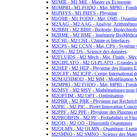
M1MIE - M1 MiE - Master en Economie
M1MPRI - M1 FODQ - Maj. MPRI - Fondeme
M1PHYS - M1 PHYS - Physique
M1QMI - M1 FODQ - Maj. QMI - Quantique
M2AAG - M2 AAG - Analyse, Arithmétique
M2BBH - M2 BBH - Biologie, Biotechnolog
M2BME - M2 BME - Ingénierie BioMédica
M2CHI - M2 CHI - Chimie et Interfaces
M2CPS - M2 CCSN - Maj. CPS - Système 
M2DS - M2 DS - Science des données
M2FLUIDS - M2 Mech - Maj. Fluids - Meca
M2GIPLATO - M2 GI-PLATO - Grandes instal
M2HEP - M2 HEP - Physique des Hautes E
M2ICFP - M2 ICFP - Centre International 
M2MATHMOD - M2 MM - Modélisation M
M2MPRI - M2 FODQ - Maj. MPRI - Fondeme
M2MSV - M2 MSV - Mathématiques pour le
M2OPTIM - M2 OPT - Optimisation
M2PBR - M2 PBR - Physique par Recherc
M2PIC - M2 PIC - Projet Innovation Conce
M2PPF - M2 PPF - Physique des Plasmas et
M2PROBFIN - M2 PF - Probabilités et Fin
M2QD - M2 QD - Dispositifs Quantiques
M2QLMN - M2 QLMN - Quantique, Lumiere
M2SMNO - M2 SMNO - Science des Materi