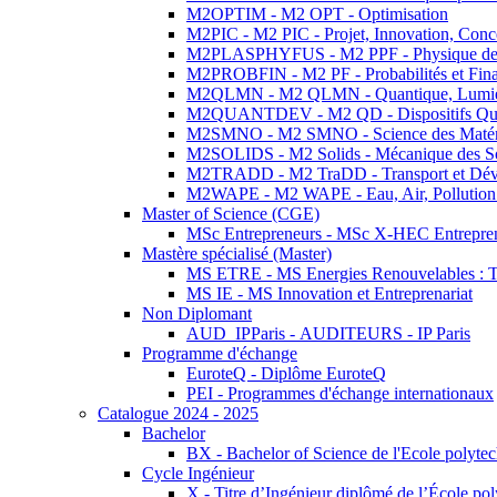
M2OPTIM - M2 OPT - Optimisation
M2PIC - M2 PIC - Projet, Innovation, Conc
M2PLASPHYFUS - M2 PPF - Physique des P
M2PROBFIN - M2 PF - Probabilités et Fin
M2QLMN - M2 QLMN - Quantique, Lumière
M2QUANTDEV - M2 QD - Dispositifs Qua
M2SMNO - M2 SMNO - Science des Matéri
M2SOLIDS - M2 Solids - Mécanique des So
M2TRADD - M2 TraDD - Transport et Dév
M2WAPE - M2 WAPE - Eau, Air, Pollution 
Master of Science (CGE)
MSc Entrepreneurs - MSc X-HEC Entrepre
Mastère spécialisé (Master)
MS ETRE - MS Energies Renouvelables : Tec
MS IE - MS Innovation et Entreprenariat
Non Diplomant
AUD_IPParis - AUDITEURS - IP Paris
Programme d'échange
EuroteQ - Diplôme EuroteQ
PEI - Programmes d'échange internationaux
Catalogue 2024 - 2025
Bachelor
BX - Bachelor of Science de l'Ecole polyte
Cycle Ingénieur
X - Titre d’Ingénieur diplômé de l’École po