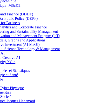
lytechnique
hnique -MSc&T
and Finance (DDDF)
r Public Policy (DEPP)
for Business
ytics and Corporate Finance
ring and Sustainability Management
ovation and Management Program (IoT)
ls, Graphs and Applications
ive Investment (AI-MaQI)
: Science Technology & Management
 AI
 Creative AI
aphy XCin
es et Statistiques
ie et Santé
le
Cyber Physique
nergies
 Société
es Jacques Hadamard