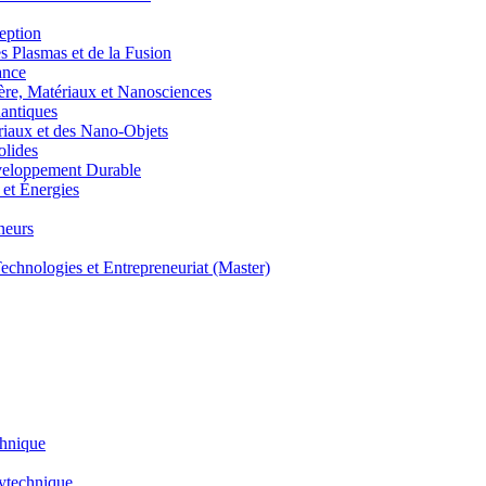
eption
lasmas et de la Fusion
ance
, Matériaux et Nanosciences
ntiques
aux et des Nano-Objets
lides
eloppement Durable
et Énergies
neurs
hnologies et Entrepreneuriat (Master)
chnique
lytechnique