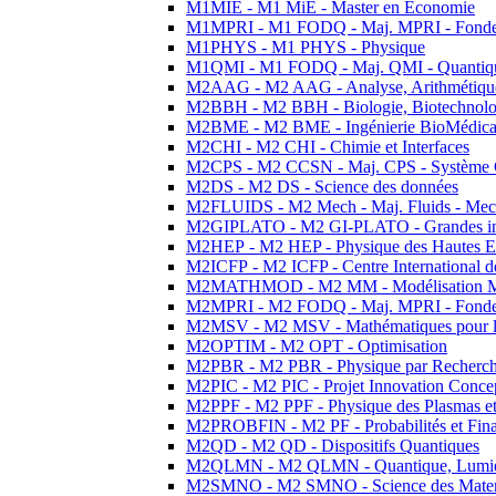
M1MIE - M1 MiE - Master en Economie
M1MPRI - M1 FODQ - Maj. MPRI - Fondeme
M1PHYS - M1 PHYS - Physique
M1QMI - M1 FODQ - Maj. QMI - Quantique
M2AAG - M2 AAG - Analyse, Arithmétique
M2BBH - M2 BBH - Biologie, Biotechnolog
M2BME - M2 BME - Ingénierie BioMédica
M2CHI - M2 CHI - Chimie et Interfaces
M2CPS - M2 CCSN - Maj. CPS - Système 
M2DS - M2 DS - Science des données
M2FLUIDS - M2 Mech - Maj. Fluids - Meca
M2GIPLATO - M2 GI-PLATO - Grandes instal
M2HEP - M2 HEP - Physique des Hautes E
M2ICFP - M2 ICFP - Centre International 
M2MATHMOD - M2 MM - Modélisation M
M2MPRI - M2 FODQ - Maj. MPRI - Fondeme
M2MSV - M2 MSV - Mathématiques pour le
M2OPTIM - M2 OPT - Optimisation
M2PBR - M2 PBR - Physique par Recherc
M2PIC - M2 PIC - Projet Innovation Conce
M2PPF - M2 PPF - Physique des Plasmas et
M2PROBFIN - M2 PF - Probabilités et Fin
M2QD - M2 QD - Dispositifs Quantiques
M2QLMN - M2 QLMN - Quantique, Lumiere
M2SMNO - M2 SMNO - Science des Materi