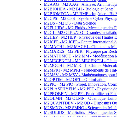
M2AAG - M2 AAG - Analyse, Arithmétique
M2BIOHEA - M2 BH - Biologie et Santé
M2BIOMECA - M2 BME - Ingénierie BioM
M2CPS - M2 CPS - Système Cyber Physiq
M2DS - M2 DS - Data Science
M2FLUIDS - M2 Fluids - Mécanique des Fl
M2GI - M2 GI-PLATO - Grandes installation
M2HEP - M2 HEP - Physique des Hautes E
M2ICFP - M2 ICFP - Centre International 
M2MACHI - M2 MACHI - Chimie des Matéri
M2MARES - M2 PBR - Physique par Rech
M2MATHMOD - M2 MM - Modélisation M
M2MECENCLI - M2 MECENCLI - Génie Méc
M2MOCHI - M2 MoChI - Chimie Moléculaire
M2MPRI - M2 MPRI - Fondements de l'Inf
M2MSV - M2 MSV - Mathématiques pour le
M2OPTIM - M2 OPT - Optimisation
M2PIC - M2 PIC - Projet, Innovation, Conc
M2PLASPHYFUS - M2 PPF - Physique des P
M2PROBFIN - M2 PF - Probabilités et Fin
M2QLMN - M2 QLMN - Quantique, Lumière
M2QUANTDEV - M2 QD - Dispositifs Qua
M2SMNO - M2 SMNO - Science des Matéri
M2SOLIDS - M2 Solids - Mécanique des So