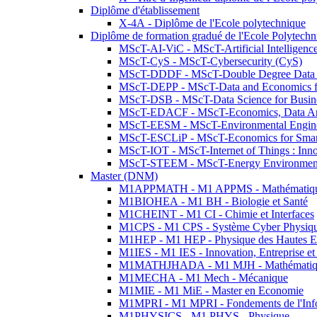
Diplôme d'établissement
X-4A - Diplôme de l'Ecole polytechnique
Diplôme de formation gradué de l'Ecole Polytec
MScT-AI-ViC - MScT-Artificial Intelligen
MScT-CyS - MScT-Cybersecurity (CyS)
MScT-DDDF - MScT-Double Degree Data 
MScT-DEPP - MScT-Data and Economics fo
MScT-DSB - MScT-Data Science for Busin
MScT-EDACF - MScT-Economics, Data Anal
MScT-EESM - MScT-Environmental Enginee
MScT-ESCLiP - MScT-Economics for Smart 
MScT-IOT - MScT-Internet of Things : Inn
MScT-STEEM - MScT-Energy Environment 
Master (DNM)
M1APPMATH - M1 APPMS - Mathématiques A
M1BIOHEA - M1 BH - Biologie et Santé
M1CHEINT - M1 CI - Chimie et Interfaces
M1CPS - M1 CPS - Système Cyber Physiq
M1HEP - M1 HEP - Physique des Hautes E
M1IES - M1 IES - Innovation, Entreprise et
M1MATHJHADA - M1 MJH - Mathématiqu
M1MECHA - M1 Mech - Mécanique
M1MIE - M1 MiE - Master en Economie
M1MPRI - M1 MPRI - Fondements de l'Inf
M1PHYSICS - M1 PHYS - Physique