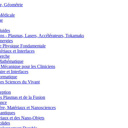
, Géométrie
édicale
ue
uides
s - Plasmas, Lasers, Accélérateurs, Tokamaks
nergies
de Physique Fondamentale
aux et Interfaces
erche
athématique
anique pour les Cliniciens
 et Interfaces
ormatique
s Sciences du Vivant
eption
lasmas et de la Fusion
ance
, Matériaux et Nanosciences
ntiques
aux et des Nano-Objets
lides