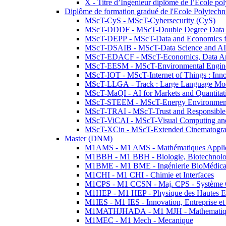
X - Titre d’Ingénieur diplômé de l’École po
Diplôme de formation gradué de l'Ecole Polytec
MScT-CyS - MScT-Cybersecurity (CyS)
MScT-DDDF - MScT-Double Degree Data 
MScT-DEPP - MScT-Data and Economics fo
MScT-DSAIB - MScT-Data Science and AI 
MScT-EDACF - MScT-Economics, Data Anal
MScT-EESM - MScT-Environmental Enginee
MScT-IOT - MScT-Internet of Things : Inn
MScT-LLGA - Track : Large Language Mode
MScT-MaQI - AI for Markets and Quantitat
MScT-STEEM - MScT-Energy Environment 
MScT-TRAI - MScT-Trust and Responsible
MScT-ViCAI - MScT-Visual Computing and
MScT-XCin - MScT-Extended Cinematogr
Master (DNM)
M1AMS - M1 AMS - Mathématiques Appliqué
M1BBH - M1 BBH - Biologie, Biotechnolog
M1BME - M1 BME - Ingénierie BioMédica
M1CHI - M1 CHI - Chimie et Interfaces
M1CPS - M1 CCSN - Maj. CPS - Système 
M1HEP - M1 HEP - Physique des Hautes E
M1IES - M1 IES - Innovation, Entreprise et
M1MATHJHADA - M1 MJH - Mathematiqu
M1MEC - M1 Mech - Mecanique