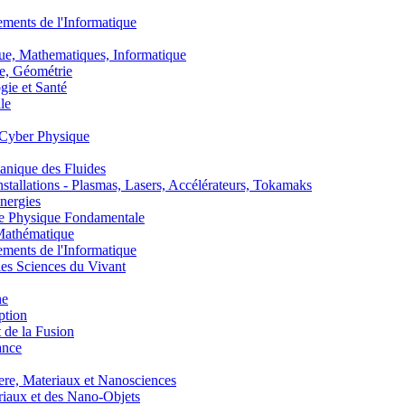
nts de l'Informatique
, Mathematiques, Informatique
, Géométrie
ie et Santé
le
Cyber Physique
nique des Fluides
lations - Plasmas, Lasers, Accélérateurs, Tokamaks
nergies
de Physique Fondamentale
athématique
nts de l'Informatique
s Sciences du Vivant
he
ption
 de la Fusion
ance
, Materiaux et Nanosciences
aux et des Nano-Objets