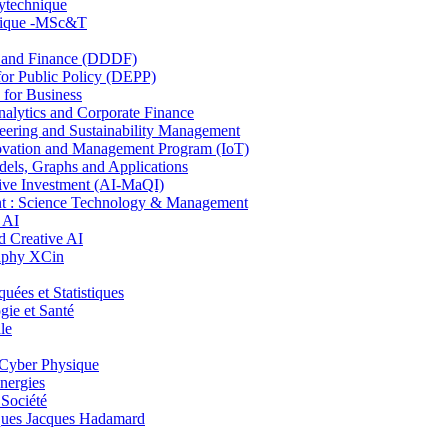
lytechnique
hnique -MSc&T
and Finance (DDDF)
r Public Policy (DEPP)
for Business
ytics and Corporate Finance
ring and Sustainability Management
ovation and Management Program (IoT)
ls, Graphs and Applications
ive Investment (AI-MaQI)
: Science Technology & Management
 AI
 Creative AI
aphy XCin
es et Statistiques
ie et Santé
le
Cyber Physique
nergies
 Société
es Jacques Hadamard