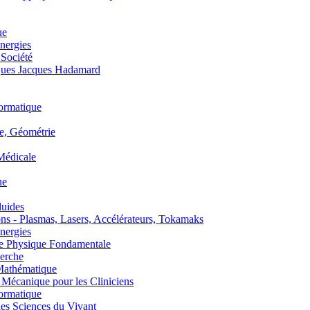
ue
nergies
 Société
es Jacques Hadamard
ormatique
, Géométrie
édicale
ue
uides
s - Plasmas, Lasers, Accélérateurs, Tokamaks
nergies
de Physique Fondamentale
erche
athématique
anique pour les Cliniciens
ormatique
s Sciences du Vivant