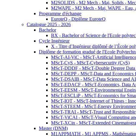
M2SOLIDS - M2 Mech - Maj. Solids - Meca
M2WAPE - M2 Mech - Maj. WAPE - Eau, Air
Programme d'échange
EuroteQ - Diplôme EuroteQ
Catalogue 2025 - 2026
Bachelor
BX - Bachelor of Science de l'Ecole polyte
Cycle Ingénieur
X - Titre d’Ingénieur diplômé de l’École po
Diplôme de formation gradué de l'Ecole Polytec
MScT-AI-ViC - MScT-Artificial Intelligen
MScT-CyS - MScT-Cybersecurity (CyS)
MScT-DDDF - MScT-Double Degree Data 
MScT-DEPP - MScT-Data and Economics fo
MScT-DSAIB - MScT-Data Science and AI 
MScT-EDACF - MScT-Economics, Data Anal
MScT-EESM - MScT-Environmental Enginee
MScT-ESCLiP - MScT-Economics for Smart 
MScT-IOT - MScT-Internet of Things : Inn
MScT-STEEM - MScT-Energy Environment 
MScT-TRAI - MScT-Trust and Responsible
MScT-ViCAI - MScT-Visual Computing and
MScT-XCin - MScT-Extended Cinematogr
Master (DNM)
M1APPMATH - M1 APPMS - Mathématiques A