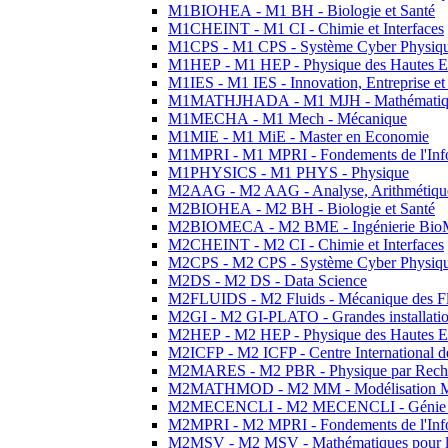
M1BIOHEA - M1 BH - Biologie et Santé
M1CHEINT - M1 CI - Chimie et Interfaces
M1CPS - M1 CPS - Système Cyber Physiq
M1HEP - M1 HEP - Physique des Hautes E
M1IES - M1 IES - Innovation, Entreprise et
M1MATHJHADA - M1 MJH - Mathématiqu
M1MECHA - M1 Mech - Mécanique
M1MIE - M1 MiE - Master en Economie
M1MPRI - M1 MPRI - Fondements de l'Inf
M1PHYSICS - M1 PHYS - Physique
M2AAG - M2 AAG - Analyse, Arithmétique
M2BIOHEA - M2 BH - Biologie et Santé
M2BIOMECA - M2 BME - Ingénierie BioM
M2CHEINT - M2 CI - Chimie et Interfaces
M2CPS - M2 CPS - Système Cyber Physiq
M2DS - M2 DS - Data Science
M2FLUIDS - M2 Fluids - Mécanique des Fl
M2GI - M2 GI-PLATO - Grandes installation
M2HEP - M2 HEP - Physique des Hautes E
M2ICFP - M2 ICFP - Centre International 
M2MARES - M2 PBR - Physique par Rech
M2MATHMOD - M2 MM - Modélisation M
M2MECENCLI - M2 MECENCLI - Génie Méc
M2MPRI - M2 MPRI - Fondements de l'Inf
M2MSV - M2 MSV - Mathématiques pour le