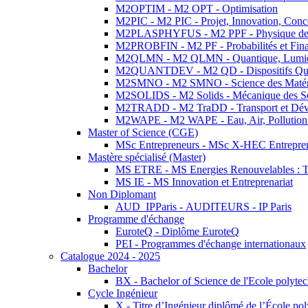
M2OPTIM - M2 OPT - Optimisation
M2PIC - M2 PIC - Projet, Innovation, Conc
M2PLASPHYFUS - M2 PPF - Physique des P
M2PROBFIN - M2 PF - Probabilités et Fin
M2QLMN - M2 QLMN - Quantique, Lumière
M2QUANTDEV - M2 QD - Dispositifs Qua
M2SMNO - M2 SMNO - Science des Matéri
M2SOLIDS - M2 Solids - Mécanique des So
M2TRADD - M2 TraDD - Transport et Dév
M2WAPE - M2 WAPE - Eau, Air, Pollution 
Master of Science (CGE)
MSc Entrepreneurs - MSc X-HEC Entrepre
Mastère spécialisé (Master)
MS ETRE - MS Energies Renouvelables : Tec
MS IE - MS Innovation et Entreprenariat
Non Diplomant
AUD_IPParis - AUDITEURS - IP Paris
Programme d'échange
EuroteQ - Diplôme EuroteQ
PEI - Programmes d'échange internationaux
Catalogue 2024 - 2025
Bachelor
BX - Bachelor of Science de l'Ecole polyte
Cycle Ingénieur
X - Titre d’Ingénieur diplômé de l’École po