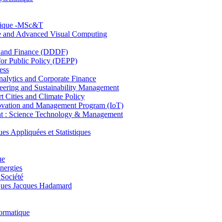
hnique -MSc&T
ce and Advanced Visual Computing
and Finance (DDDF)
r Public Policy (DEPP)
ess
ytics and Corporate Finance
ring and Sustainability Management
Cities and Climate Policy
ovation and Management Program (IoT)
: Science Technology & Management
ppliquées et Statistiques
ue
nergies
 Société
es Jacques Hadamard
ormatique