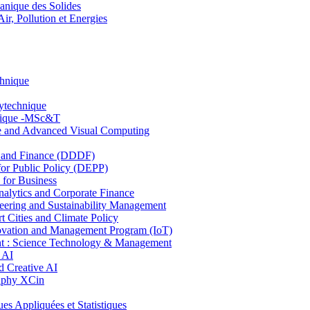
nique des Solides
, Pollution et Energies
chnique
lytechnique
hnique -MSc&T
ce and Advanced Visual Computing
and Finance (DDDF)
r Public Policy (DEPP)
for Business
ytics and Corporate Finance
ring and Sustainability Management
Cities and Climate Policy
ovation and Management Program (IoT)
: Science Technology & Management
 AI
 Creative AI
aphy XCin
ppliquées et Statistiques