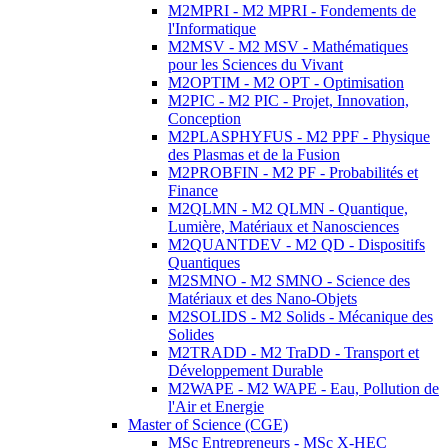
M2MPRI - M2 MPRI - Fondements de
l'Informatique
M2MSV - M2 MSV - Mathématiques
pour les Sciences du Vivant
M2OPTIM - M2 OPT - Optimisation
M2PIC - M2 PIC - Projet, Innovation,
Conception
M2PLASPHYFUS - M2 PPF - Physique
des Plasmas et de la Fusion
M2PROBFIN - M2 PF - Probabilités et
Finance
M2QLMN - M2 QLMN - Quantique,
Lumière, Matériaux et Nanosciences
M2QUANTDEV - M2 QD - Dispositifs
Quantiques
M2SMNO - M2 SMNO - Science des
Matériaux et des Nano-Objets
M2SOLIDS - M2 Solids - Mécanique des
Solides
M2TRADD - M2 TraDD - Transport et
Développement Durable
M2WAPE - M2 WAPE - Eau, Pollution de
l'Air et Energie
Master of Science (CGE)
MSc Entrepreneurs - MSc X-HEC