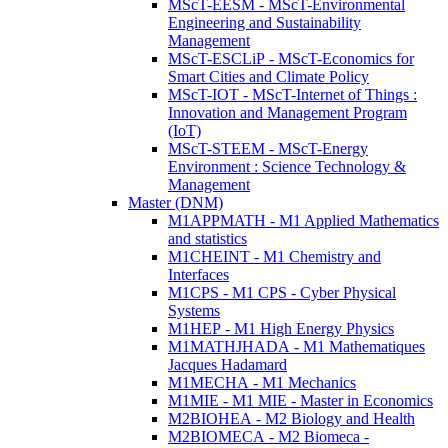
MScT-EESM - MScT-Environmental
Engineering and Sustainability
Management
MScT-ESCLiP - MScT-Economics for
Smart Cities and Climate Policy
MScT-IOT - MScT-Internet of Things :
Innovation and Management Program
(IoT)
MScT-STEEM - MScT-Energy
Environment : Science Technology &
Management
Master (DNM)
M1APPMATH - M1 Applied Mathematics
and statistics
M1CHEINT - M1 Chemistry and
Interfaces
M1CPS - M1 CPS - Cyber Physical
Systems
M1HEP - M1 High Energy Physics
M1MATHJHADA - M1 Mathematiques
Jacques Hadamard
M1MECHA - M1 Mechanics
M1MIE - M1 MIE - Master in Economics
M2BIOHEA - M2 Biology and Health
M2BIOMECA - M2 Biomeca -