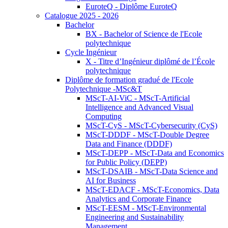
EuroteQ - Diplôme EuroteQ
Catalogue 2025 - 2026
Bachelor
BX - Bachelor of Science de l'Ecole
polytechnique
Cycle Ingénieur
X - Titre d’Ingénieur diplômé de l’École
polytechnique
Diplôme de formation gradué de l'Ecole
Polytechnique -MSc&T
MScT-AI-ViC - MScT-Artificial
Intelligence and Advanced Visual
Computing
MScT-CyS - MScT-Cybersecurity (CyS)
MScT-DDDF - MScT-Double Degree
Data and Finance (DDDF)
MScT-DEPP - MScT-Data and Economics
for Public Policy (DEPP)
MScT-DSAIB - MScT-Data Science and
AI for Business
MScT-EDACF - MScT-Economics, Data
Analytics and Corporate Finance
MScT-EESM - MScT-Environmental
Engineering and Sustainability
Management