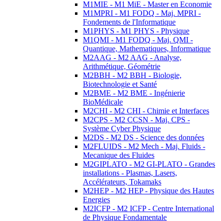
M1MIE - M1 MiE - Master en Economie
M1MPRI - M1 FODQ - Maj. MPRI -
Fondements de l'Informatique
M1PHYS - M1 PHYS - Physique
M1QMI - M1 FODQ - Maj. QMI -
Quantique, Mathematiques, Informatique
M2AAG - M2 AAG - Analyse,
Arithmétique, Géométrie
M2BBH - M2 BBH - Biologie,
Biotechnologie et Santé
M2BME - M2 BME - Ingénierie
BioMédicale
M2CHI - M2 CHI - Chimie et Interfaces
M2CPS - M2 CCSN - Maj. CPS -
Système Cyber Physique
M2DS - M2 DS - Science des données
M2FLUIDS - M2 Mech - Maj. Fluids -
Mecanique des Fluides
M2GIPLATO - M2 GI-PLATO - Grandes
installations - Plasmas, Lasers,
Accélérateurs, Tokamaks
M2HEP - M2 HEP - Physique des Hautes
Energies
M2ICFP - M2 ICFP - Centre International
de Physique Fondamentale