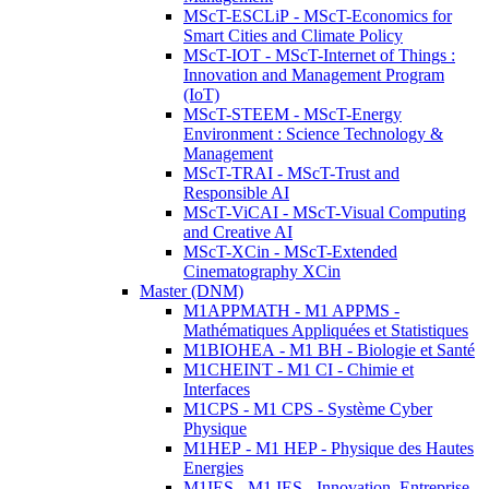
MScT-ESCLiP - MScT-Economics for
Smart Cities and Climate Policy
MScT-IOT - MScT-Internet of Things :
Innovation and Management Program
(IoT)
MScT-STEEM - MScT-Energy
Environment : Science Technology &
Management
MScT-TRAI - MScT-Trust and
Responsible AI
MScT-ViCAI - MScT-Visual Computing
and Creative AI
MScT-XCin - MScT-Extended
Cinematography XCin
Master (DNM)
M1APPMATH - M1 APPMS -
Mathématiques Appliquées et Statistiques
M1BIOHEA - M1 BH - Biologie et Santé
M1CHEINT - M1 CI - Chimie et
Interfaces
M1CPS - M1 CPS - Système Cyber
Physique
M1HEP - M1 HEP - Physique des Hautes
Energies
M1IES - M1 IES - Innovation, Entreprise