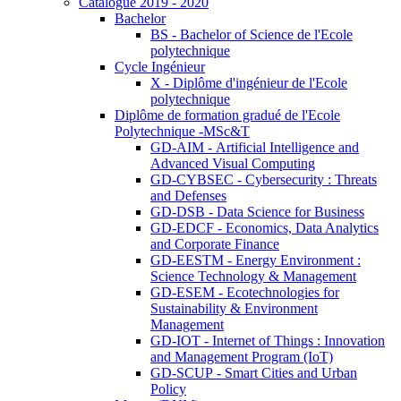
Catalogue 2019 - 2020
Bachelor
BS - Bachelor of Science de l'Ecole
polytechnique
Cycle Ingénieur
X - Diplôme d'ingénieur de l'Ecole
polytechnique
Diplôme de formation gradué de l'Ecole
Polytechnique -MSc&T
GD-AIM - Artificial Intelligence and
Advanced Visual Computing
GD-CYBSEC - Cybersecurity : Threats
and Defenses
GD-DSB - Data Science for Business
GD-EDCF - Economics, Data Analytics
and Corporate Finance
GD-EESTM - Energy Environment :
Science Technology & Management
GD-ESEM - Ecotechnologies for
Sustainability & Environment
Management
GD-IOT - Internet of Things : Innovation
and Management Program (IoT)
GD-SCUP - Smart Cities and Urban
Policy