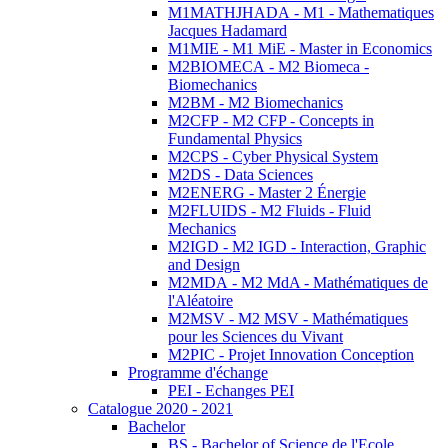
M1MATHJHADA - M1 - Mathematiques
Jacques Hadamard
M1MIE - M1 MiE - Master in Economics
M2BIOMECA - M2 Biomeca -
Biomechanics
M2BM - M2 Biomechanics
M2CFP - M2 CFP - Concepts in
Fundamental Physics
M2CPS - Cyber Physical System
M2DS - Data Sciences
M2ENERG - Master 2 Énergie
M2FLUIDS - M2 Fluids - Fluid
Mechanics
M2IGD - M2 IGD - Interaction, Graphic
and Design
M2MDA - M2 MdA - Mathématiques de
l'Aléatoire
M2MSV - M2 MSV - Mathématiques
pour les Sciences du Vivant
M2PIC - Projet Innovation Conception
Programme d'échange
PEI - Echanges PEI
Catalogue 2020 - 2021
Bachelor
BS - Bachelor of Science de l'Ecole