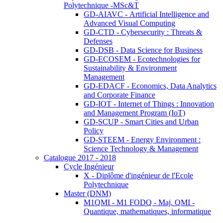
Polytechnique -MSc&T
GD-AIAVC - Artificial Intelligence and
Advanced Visual Computing
GD-CTD - Cybersecurity : Threats &
Defenses
GD-DSB - Data Science for Business
GD-ECOSEM - Ecotechnologies for
Sustainability & Environment
Management
GD-EDACF - Economics, Data Analytics
and Corporate Finance
GD-IOT - Internet of Things : Innovation
and Management Program (IoT)
GD-SCUP - Smart Cities and Urban
Policy
GD-STEEM - Energy Environment :
Science Technology & Management
Catalogue 2017 - 2018
Cycle Ingénieur
X - Diplôme d'ingénieur de l'Ecole
Polytechnique
Master (DNM)
M1QMI - M1 FODQ - Maj. QMI -
Quantique, mathematiques, informatique