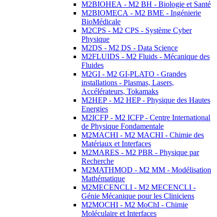
M2BIOHEA - M2 BH - Biologie et Santé
M2BIOMECA - M2 BME - Ingénierie
BioMédicale
M2CPS - M2 CPS - Système Cyber
Physique
M2DS - M2 DS - Data Science
M2FLUIDS - M2 Fluids - Mécanique des
Fluides
M2GI - M2 GI-PLATO - Grandes
installations - Plasmas, Lasers,
Accélérateurs, Tokamaks
M2HEP - M2 HEP - Physique des Hautes
Energies
M2ICFP - M2 ICFP - Centre International
de Physique Fondamentale
M2MACHI - M2 MACHI - Chimie des
Matériaux et Interfaces
M2MARES - M2 PBR - Physique par
Recherche
M2MATHMOD - M2 MM - Modélisation
Mathématique
M2MECENCLI - M2 MECENCLI -
Génie Mécanique pour les Cliniciens
M2MOCHI - M2 MoChI - Chimie
Moléculaire et Interfaces