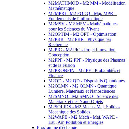
M2MATHMOD - M2 MM - Modélisation
Mathématique
M2MPRI - M2 FODQ - Maj. MPRI -
Fondements de l'Informatique
M2MSV - M2 MSV - Mathématiques
pour les Sciences du Vivant
M2OPTIM - M2 OPT - Optimisation
M2PBR - M2 PBR - Physique par
Recherche
M2PIC - M2 PIC - Projet Innovation
Conception
M2PPF - M2 PPF - Physique des Plasmas
et de la Fusion
M2PROBFIN - M2 PF - Probabilités et
Finance
M2QD - M2 QD - Dispositifs Quantiques
M2QLMN - M2 QLMN - Quantique,
Lumiere, Materiaux et Nanosciences
M2SMNO - M2 SMNO - Science des
Materiaux et des Nano-Objets
M2SOLIDS - M2 Mech - Maj. Solids -
Mecanique des Solides
M2WAPE - M2 Mech - Maj. WAPE -
Eau, Air, Pollution et Energies
Programme d'échange