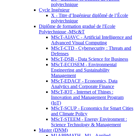
polytechnique
Cycle Ingénieur
X - Titre d’Ingénieur diplômé de l’École
polytechnique
Diplôme de formation gradué de l'Ecole
Polytechnique -MSc&T
MScT-AIAVC - Artificial Intelligence and
Advanced Visual Computing
MScT-CTD - Cybersecurity : Threats and
Defenses
MScT-DSB - Data Science for Business
MScT-ECOSEM - Environmental
Engineering and Sustainability
Management
MScT-EDACF - Economics, Data
Analytics and Corporate Finance
MScT-IOT - Internet of Things :
Innovation and Management Program
(IoT)
MScT-SCUP - Economics for Smart Cities
and Climate Policy
MScT-STEEM - Energy Environment :
Science Technology & Management
Master (DNM)
M1APPMATH - M1 - Applied