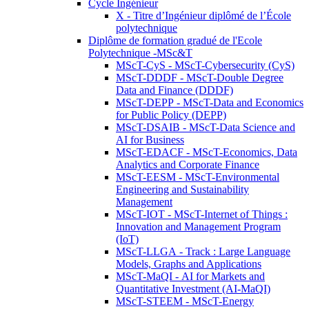
Cycle Ingénieur
X - Titre d’Ingénieur diplômé de l’École
polytechnique
Diplôme de formation gradué de l'Ecole
Polytechnique -MSc&T
MScT-CyS - MScT-Cybersecurity (CyS)
MScT-DDDF - MScT-Double Degree
Data and Finance (DDDF)
MScT-DEPP - MScT-Data and Economics
for Public Policy (DEPP)
MScT-DSAIB - MScT-Data Science and
AI for Business
MScT-EDACF - MScT-Economics, Data
Analytics and Corporate Finance
MScT-EESM - MScT-Environmental
Engineering and Sustainability
Management
MScT-IOT - MScT-Internet of Things :
Innovation and Management Program
(IoT)
MScT-LLGA - Track : Large Language
Models, Graphs and Applications
MScT-MaQI - AI for Markets and
Quantitative Investment (AI-MaQI)
MScT-STEEM - MScT-Energy