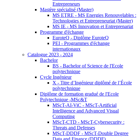
Entrepreneurs
Mastère spécialisé (Master)
MS ETRE - MS Energies Renouvelables :
Technologies et Entrepreneuriat (Master)
MS IE - MS Innovation et Entreprenariat
Programme d'échange
EuroteQ - Diplôme EuroteQ
PEI - Programmes d'échange
internationaux
Catalogue 2023 - 2024
Bachelor
BS - Bachelor of Science de l'Ecole
polytechnique
Cycle Ingénieur
X - Titre d’Ingénieur diplômé de l’École
polytechnique
Diplôme de formation gradué de l'Ecole
Polytechnique -MSc&T
MScT-AI-ViC - MScT-Artificial
Intelligence and Advanced Visual
Computing
MScT-CTD - MScT-Cybersecurity :
Threats and Defenses
MScT-DDDF - MScT-Double Degree
Data and Finance (DDDF)