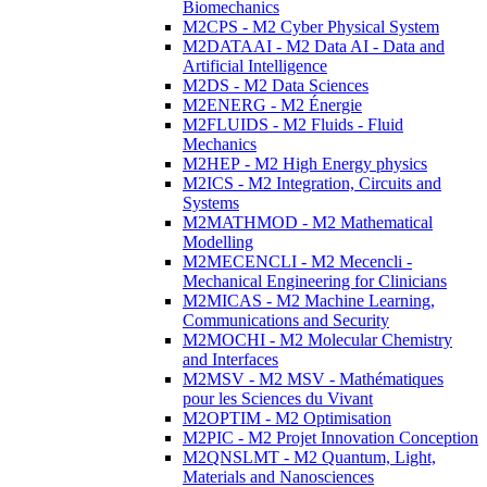
Biomechanics
M2CPS - M2 Cyber Physical System
M2DATAAI - M2 Data AI - Data and
Artificial Intelligence
M2DS - M2 Data Sciences
M2ENERG - M2 Énergie
M2FLUIDS - M2 Fluids - Fluid
Mechanics
M2HEP - M2 High Energy physics
M2ICS - M2 Integration, Circuits and
Systems
M2MATHMOD - M2 Mathematical
Modelling
M2MECENCLI - M2 Mecencli -
Mechanical Engineering for Clinicians
M2MICAS - M2 Machine Learning,
Communications and Security
M2MOCHI - M2 Molecular Chemistry
and Interfaces
M2MSV - M2 MSV - Mathématiques
pour les Sciences du Vivant
M2OPTIM - M2 Optimisation
M2PIC - M2 Projet Innovation Conception
M2QNSLMT - M2 Quantum, Light,
Materials and Nanosciences