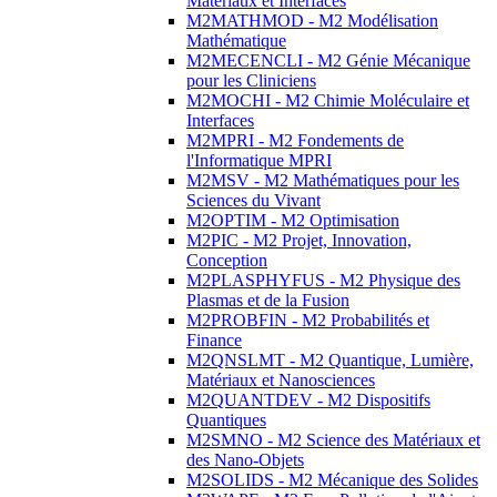
Matériaux et Interfaces
M2MATHMOD - M2 Modélisation
Mathématique
M2MECENCLI - M2 Génie Mécanique
pour les Cliniciens
M2MOCHI - M2 Chimie Moléculaire et
Interfaces
M2MPRI - M2 Fondements de
l'Informatique MPRI
M2MSV - M2 Mathématiques pour les
Sciences du Vivant
M2OPTIM - M2 Optimisation
M2PIC - M2 Projet, Innovation,
Conception
M2PLASPHYFUS - M2 Physique des
Plasmas et de la Fusion
M2PROBFIN - M2 Probabilités et
Finance
M2QNSLMT - M2 Quantique, Lumière,
Matériaux et Nanosciences
M2QUANTDEV - M2 Dispositifs
Quantiques
M2SMNO - M2 Science des Matériaux et
des Nano-Objets
M2SOLIDS - M2 Mécanique des Solides