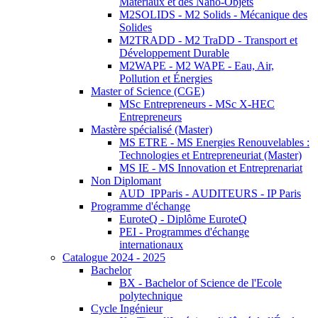
Matériaux et des Nano-Objets
M2SOLIDS - M2 Solids - Mécanique des
Solides
M2TRADD - M2 TraDD - Transport et
Développement Durable
M2WAPE - M2 WAPE - Eau, Air,
Pollution et Énergies
Master of Science (CGE)
MSc Entrepreneurs - MSc X-HEC
Entrepreneurs
Mastère spécialisé (Master)
MS ETRE - MS Energies Renouvelables :
Technologies et Entrepreneuriat (Master)
MS IE - MS Innovation et Entreprenariat
Non Diplomant
AUD_IPParis - AUDITEURS - IP Paris
Programme d'échange
EuroteQ - Diplôme EuroteQ
PEI - Programmes d'échange
internationaux
Catalogue 2024 - 2025
Bachelor
BX - Bachelor of Science de l'Ecole
polytechnique
Cycle Ingénieur