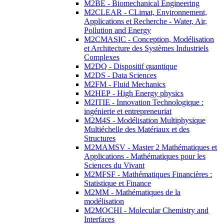
M2BE - Biomechanical Engineering
M2CLEAR - CLimat, Environnement,
Applications et Recherche - Water, Air,
Pollution and Energy
M2CMASIC - Conception, Modélisation
et Architecture des Systèmes Industriels
Complexes
M2DQ - Dispositif quantique
M2DS - Data Sciences
M2FM - Fluid Mechanics
M2HEP - High Energy physics
M2ITIE - Innovation Technologique :
ingénierie et entrepreneuriat
M2M4S - Modélisation Multiphysique
Multiéchelle des Matériaux et des
Structures
M2MAMSV - Master 2 Mathématiques et
Applications - Mathématiques pour les
Sciences du Vivant
M2MFSF - Mathématiques Financières :
Statistique et Finance
M2MM - Mathématiques de la
modélisation
M2MOCHI - Molecular Chemistry and
Interfaces