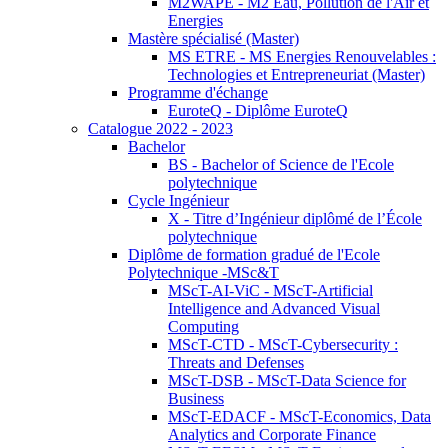
M2WAPE - M2 Eau, Pollution de l'Air et
Energies
Mastère spécialisé (Master)
MS ETRE - MS Energies Renouvelables :
Technologies et Entrepreneuriat (Master)
Programme d'échange
EuroteQ - Diplôme EuroteQ
Catalogue 2022 - 2023
Bachelor
BS - Bachelor of Science de l'Ecole
polytechnique
Cycle Ingénieur
X - Titre d’Ingénieur diplômé de l’École
polytechnique
Diplôme de formation gradué de l'Ecole
Polytechnique -MSc&T
MScT-AI-ViC - MScT-Artificial
Intelligence and Advanced Visual
Computing
MScT-CTD - MScT-Cybersecurity :
Threats and Defenses
MScT-DSB - MScT-Data Science for
Business
MScT-EDACF - MScT-Economics, Data
Analytics and Corporate Finance