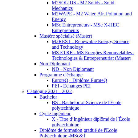
M2SOLIDS - M2 Solids - Solid
Mechanics
M2WAPE - M2 Water, Air, Pollution and
Energy
MSc Entrepreneurs - MSc X-HEC
Entrepreneurs
Mastère spécialisé (Master)
M2REST - Renewable Energy, Science
and Technology
MS ETRE - MS Energies Renouvelables :
Technologies & Entrepreneuriat (Master)
Non Diplomant
ND - Non Diplomant
Programme d'échange
EuroteQ - Diplôme EuroteQ
PEI - Echanges PEI
Catalogue 2021 - 2022
Bachelor
BS - Bachelor of Science de l'Ecole
polytechnique
Cycle Ingénieur
X - Titre d’Ingénieur diplômé de l’École
polytechnique
Diplôme de formation gradué de l'Ecole
Polytechnique -MSc&T