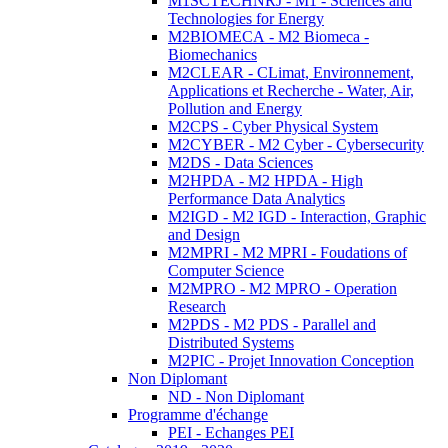
M1SCTECHNRJ - M1 - Sciences and
Technologies for Energy
M2BIOMECA - M2 Biomeca -
Biomechanics
M2CLEAR - CLimat, Environnement,
Applications et Recherche - Water, Air,
Pollution and Energy
M2CPS - Cyber Physical System
M2CYBER - M2 Cyber - Cybersecurity
M2DS - Data Sciences
M2HPDA - M2 HPDA - High
Performance Data Analytics
M2IGD - M2 IGD - Interaction, Graphic
and Design
M2MPRI - M2 MPRI - Foudations of
Computer Science
M2MPRO - M2 MPRO - Operation
Research
M2PDS - M2 PDS - Parallel and
Distributed Systems
M2PIC - Projet Innovation Conception
Non Diplomant
ND - Non Diplomant
Programme d'échange
PEI - Echanges PEI