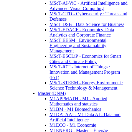
MScT-AI-ViC - Artificial Intelligence and
Advanced Visual Computing
MScT-CTD - Cybersecurity : Threats and
Defenses
MScT-DSB - Data Science for Business
MScT-EDACF - Economics, Data
Analytics and Corporate Finance
MScT-EESM - Environmental
Engineering and Sustainability
Management
MScT-ESCLiP - Economics for Smart
Cities and Climate Policy
MScT-IOT - Internet of Things :
Innovation and Management Program
(IoT)
MScT-STEEM - Energy Environment :
Science Technology & Management
Master (DNM)
M1APPMATH - M1 - Applied
Mathematics and statistics
M1BM - M1 Biomechanics
M1DATAAI - M1 Data AI - Data and
Artificial Intelligence
M1ECO - M1 Economie
M1ENERG - Master 1 Énergie