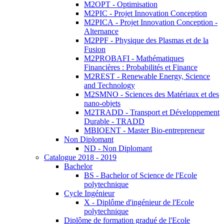
M2OPT - Optimisation
M2PIC - Projet Innovation Conception
M2PICA - Projet Innovation Conception -
Alternance
M2PPF - Physique des Plasmas et de la
Fusion
M2PROBAFI - Mathématiques
Financières : Probabilités et Finance
M2REST - Renewable Energy, Science
and Technology
M2SMNO - Sciences des Matériaux et des
nano-objets
M2TRADD - Transport et Développement
Durable - TRADD
MBIOENT - Master Bio-entrepreneur
Non Diplomant
ND - Non Diplomant
Catalogue 2018 - 2019
Bachelor
BS - Bachelor of Science de l'Ecole
polytechnique
Cycle Ingénieur
X - Diplôme d'ingénieur de l'Ecole
polytechnique
Diplôme de formation gradué de l'Ecole