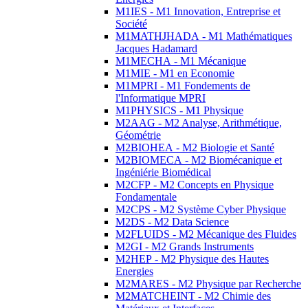
M1IES - M1 Innovation, Entreprise et
Société
M1MATHJHADA - M1 Mathématiques
Jacques Hadamard
M1MECHA - M1 Mécanique
M1MIE - M1 en Economie
M1MPRI - M1 Fondements de
l'Informatique MPRI
M1PHYSICS - M1 Physique
M2AAG - M2 Analyse, Arithmétique,
Géométrie
M2BIOHEA - M2 Biologie et Santé
M2BIOMECA - M2 Biomécanique et
Ingéniérie Biomédical
M2CFP - M2 Concepts en Physique
Fondamentale
M2CPS - M2 Système Cyber Physique
M2DS - M2 Data Science
M2FLUIDS - M2 Mécanique des Fluides
M2GI - M2 Grands Instruments
M2HEP - M2 Physique des Hautes
Energies
M2MARES - M2 Physique par Recherche
M2MATCHEINT - M2 Chimie des