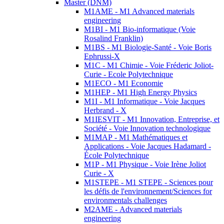
Master (DNM)
M1AME - M1 Advanced materials
engineering
M1BI - M1 Bio-informatique (Voie
Rosalind Franklin)
M1BS - M1 Biologie-Santé - Voie Boris
Ephrussi-X
M1C - M1 Chimie - Voie Fréderic Joliot-
Curie - Ecole Polytechnique
M1ECO - M1 Economie
M1HEP - M1 High Energy Physics
M1I - M1 Informatique - Voie Jacques
Herbrand - X
M1IESVIT - M1 Innovation, Entreprise, et
Société - Voie Innovation technologique
M1MAP - M1 Mathématiques et
Applications - Voie Jacques Hadamard -
École Polytechnique
M1P - M1 Physique - Voie Irène Joliot
Curie - X
M1STEPE - M1 STEPE - Sciences pour
les défis de l'environnement/Sciences for
environmentals challenges
M2AME - Advanced materials
engineering