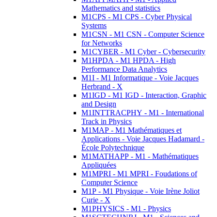
Mathematics and statistics
M1CPS - M1 CPS - Cyber Physical
Systems
M1CSN - M1 CSN - Computer Science
for Networks
M1CYBER - M1 Cyber - Cybersecurity
M1HPDA - M1 HPDA - High
Performance Data Analytics
M1I - M1 Informatique - Voie Jacques
Herbrand - X
M1IGD - M1 IGD - Interaction, Graphic
and Design
M1INTTRACPHY - M1 - International
Track in Physics
M1MAP - M1 Mathématiques et
Applications - Voie Jacques Hadamard -
École Polytechnique
M1MATHAPP - M1 - Mathématiques
Appliquées
M1MPRI - M1 MPRI - Foudations of
Computer Science
M1P - M1 Physique - Voie Irène Joliot
Curie - X
M1PHYSICS - M1 - Physics