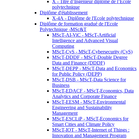
X - Titre d’Ingénieur diplômé de l’École
polytechnique
Diplôme d'établissement
X-4A - Diplôme de l'Ecole polytechnique
Diplôme de formation gradué de l'Ecole
Polytechnique -MSc&T
MScT-AI-ViC - MScT-Artificial
Intelligence and Advanced Visual
Computing
MScT-CyS - MScT-Cybersecurity (CyS)
MScT-DDDF - MScT-Double Degree
Data and Finance (DDDF)
MScT-DEPP - MScT-Data and Economics
for Public Policy (DEPP)
MScT-DSB - MScT-Data Science for
Business
MScT-EDACF - MScT-Economics, Data
Analytics and Corporate Finance
MScT-EESM - MScT-Environmental
Engineering and Sustainability
Management
MScT-ESCLiP - MScT-Economics for
Smart Cities and Climate Policy
MScT-IOT - MScT-Internet of Things :
Innovation and Management Program