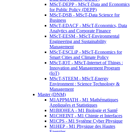
MScT-DEPP - MScT-Data and Economics
for Public Policy (DEPP)
MScT-DSB - MScT-Data Science for
Business
MScT-EDACF - MScT-Economics, Data
Analytics and Corporate Finance
MScT-EESM - MScT-Environmental
Engineering and Sustainability
Management
MScT-ESCLiP - MScT-Economics for
Smart Cities and Climate Policy
MScT-IOT - MScT-Internet of Things :
Innovation and Management Program
(IoT)
MScT-STEEM - MScT-Energy
Environment : Science Technology &
Management
Master (DNM)
M1APPMATH - M1 Mathématiques
Appliquées et Statistiques
M1BIOHEA - M1 Biologie et Santé
M1CHEINT - M1 Chimie et Interfaces
M1CPS - M1 Système Cyber Physique
M1HEP - M1 Physique des Hautes
Energies