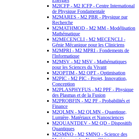
Energies
M2ICFP - M2 ICFP - Centre International
de Physique Fondamentale
M2MARES - M2 PBR - Physique par
Recherche
M2MATHMOD - M2 MM - Modélisation
Mathématique
M2MECENCLI - M2 MECENCLI -
Génie Mécanique pour les Cliniciens
M2MPRI - M2 MPRI - Fondements de
l'Informatique
M2MSV - M2 MSV - Mathématiques
pour les Sciences du Vivant
M2OPTIM - M2 OPT - Optimisation
M2PIC - M2 PIC - Projet, Innovation,
Conception
M2PLASPHYFUS - M2 PPF - Physique
des Plasmas et de la Fusion
M2PROBFIN - M2 PF - Probabilités et
Finance
M2QLMN - M2 QLMN - Quantique,
Lumière, Matériaux et Nanosciences
M2QUANTDEV - M2 QD - Dispositifs
Quantiques
M2SMNO - M2 SMNO - Science des