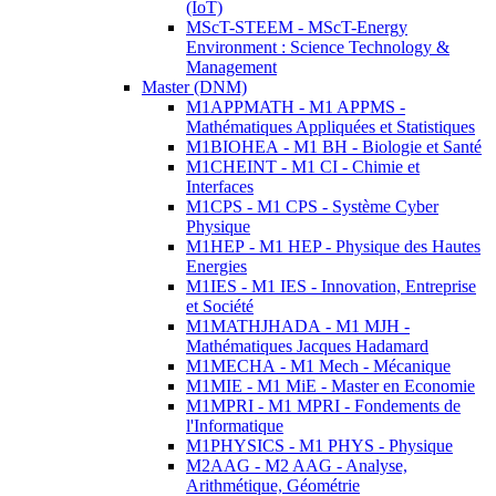
(IoT)
MScT-STEEM - MScT-Energy
Environment : Science Technology &
Management
Master (DNM)
M1APPMATH - M1 APPMS -
Mathématiques Appliquées et Statistiques
M1BIOHEA - M1 BH - Biologie et Santé
M1CHEINT - M1 CI - Chimie et
Interfaces
M1CPS - M1 CPS - Système Cyber
Physique
M1HEP - M1 HEP - Physique des Hautes
Energies
M1IES - M1 IES - Innovation, Entreprise
et Société
M1MATHJHADA - M1 MJH -
Mathématiques Jacques Hadamard
M1MECHA - M1 Mech - Mécanique
M1MIE - M1 MiE - Master en Economie
M1MPRI - M1 MPRI - Fondements de
l'Informatique
M1PHYSICS - M1 PHYS - Physique
M2AAG - M2 AAG - Analyse,
Arithmétique, Géométrie