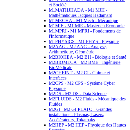
et Société
M1MATHJHADA - M1 MJH -
Mathématiques Jacques Hadamard
M1MECHA - M1 Mech - Mécanique
M1MIE - M1 MiE - Master en Economie
M1MPRI - M1 MPRI - Fondements de
l'Informatique
M1PHYSICS - M1 PHYS - Physique
M2AAG - M2 AAG - Analyse,
Arithmétique, Géométrie
M2BIOHEA - M2 BH - Biologie et Santé
M2BIOMECA - M2 BME - Ingénierie
BioMédicale
M2CHEINT - M2 CI - Chimie et
Interfaces
M2CPS - M2 CPS - Système Cyber
Physique
M2DS - M2 DS - Data Science
M2FLUIDS - M2 Fluids - Mécanique des
Fluides
M2GI - M2 GI-PLATO - Grandes
installations - Plasmas, Lasers,
Accélérateurs, Tokamaks
M2HEP - M2 HEP - Physique des Hautes