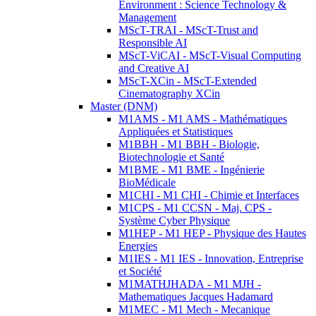
Environment : Science Technology &
Management
MScT-TRAI - MScT-Trust and
Responsible AI
MScT-ViCAI - MScT-Visual Computing
and Creative AI
MScT-XCin - MScT-Extended
Cinematography XCin
Master (DNM)
M1AMS - M1 AMS - Mathématiques
Appliquées et Statistiques
M1BBH - M1 BBH - Biologie,
Biotechnologie et Santé
M1BME - M1 BME - Ingénierie
BioMédicale
M1CHI - M1 CHI - Chimie et Interfaces
M1CPS - M1 CCSN - Maj. CPS -
Système Cyber Physique
M1HEP - M1 HEP - Physique des Hautes
Energies
M1IES - M1 IES - Innovation, Entreprise
et Société
M1MATHJHADA - M1 MJH -
Mathematiques Jacques Hadamard
M1MEC - M1 Mech - Mecanique