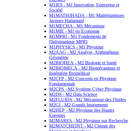
M1IES - M1 Innovation, Entreprise et
Société
M1MATHJHADA - M1 Mathématiques
Jacques Hadamard
M1MECHA - M1 Mécanique
M1MIE - M1 en Economie
M1MPRI - M1 Fondements de
l'Informatique MPRI
M1PHYSICS - M1 Physique
M2AAG - M2 Analyse, Arithmétique,
Géométrie
M2BIOHEA - M2 Biologie et Santé
M2BIOMECA - M2 Biomécanique et
Ingéniérie Biomédical
M2CFP - M2 Concepts en Physique
Fondamentale
M2CPS - M2 Système Cyber Physique
M2DS - M2 Data Science
M2FLUIDS - M2 Mécanique des Fluides
M2GI - M2 Grands Instruments
M2HEP - M2 Physique des Hautes
Energies
M2MARES - M2 Physique par Recherche
M2MATCHEINT - M2 Chimie des