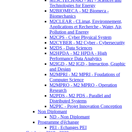
M1SCTECHNRJ - M1 - Sciences and
Technologies for Energy
M2BIOMECA - M2 Biomeca -
Biomechanics
M2CLEAR - CLimat, Environnement,
Applications et Recherche - Water, Air,
Pollution and Energy
M2CPS - Cyber Physical System
M2CYBER - M2 Cyber - Cybersecurity
M2DS - Data Sciences
M2HPDA - M2 HPDA - High
Performance Data Analytics
M2IGD - M2 IGD - Interaction, Graphic
and Design
M2MPRI - M2 MPRI - Foudations of
Computer Science
M2MPRO - M2 MPRO - Operation
Research
M2PDS - M2 PDS - Parallel and
Distributed Systems
M2PIC - Projet Innovation Conception
Non Diplomant
ND - Non Diplomant
Programme d'échange
PEI - Echanges PEI