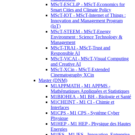
MScT-ESCLiP - MScT-Economics for
Smart Cities and Climate Policy
MScT-IOT - MScT-Internet of Things :
Innovation and Management Program
(IoT)
MScT-STEEM - MScT-Energy
Environment : Science Technology &
Management
MScT-TRAI - MScT-Trust and
Responsible AI
MScT-ViCAI - MScT-Visual Computing
and Creative AI
MScT-XCin - MScT-Extended
Cinematography XCin
Master (DNM)
M1APPMATH - M1 APPMS -
Mathématiques Appliquées et Statistiques
M1BIOHEA - M1 BH - Biologie et Santé
M1CHEINT - M1 CI - Chimie et
Interfaces
M1CPS - M1 CPS - Système Cyber
Physique
M1HEP - M1 HEP - Physique des Hautes
Energies
M1IES - M1 IES - Innovation, Entreprise