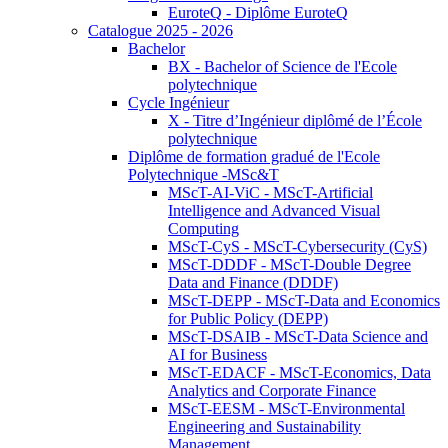
EuroteQ - Diplôme EuroteQ
Catalogue 2025 - 2026
Bachelor
BX - Bachelor of Science de l'Ecole
polytechnique
Cycle Ingénieur
X - Titre d’Ingénieur diplômé de l’École
polytechnique
Diplôme de formation gradué de l'Ecole
Polytechnique -MSc&T
MScT-AI-ViC - MScT-Artificial
Intelligence and Advanced Visual
Computing
MScT-CyS - MScT-Cybersecurity (CyS)
MScT-DDDF - MScT-Double Degree
Data and Finance (DDDF)
MScT-DEPP - MScT-Data and Economics
for Public Policy (DEPP)
MScT-DSAIB - MScT-Data Science and
AI for Business
MScT-EDACF - MScT-Economics, Data
Analytics and Corporate Finance
MScT-EESM - MScT-Environmental
Engineering and Sustainability
Management