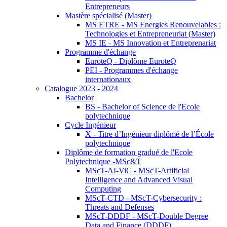
Entrepreneurs
Mastère spécialisé (Master)
MS ETRE - MS Energies Renouvelables :
Technologies et Entrepreneuriat (Master)
MS IE - MS Innovation et Entreprenariat
Programme d'échange
EuroteQ - Diplôme EuroteQ
PEI - Programmes d'échange
internationaux
Catalogue 2023 - 2024
Bachelor
BS - Bachelor of Science de l'Ecole
polytechnique
Cycle Ingénieur
X - Titre d’Ingénieur diplômé de l’École
polytechnique
Diplôme de formation gradué de l'Ecole
Polytechnique -MSc&T
MScT-AI-ViC - MScT-Artificial
Intelligence and Advanced Visual
Computing
MScT-CTD - MScT-Cybersecurity :
Threats and Defenses
MScT-DDDF - MScT-Double Degree
Data and Finance (DDDF)