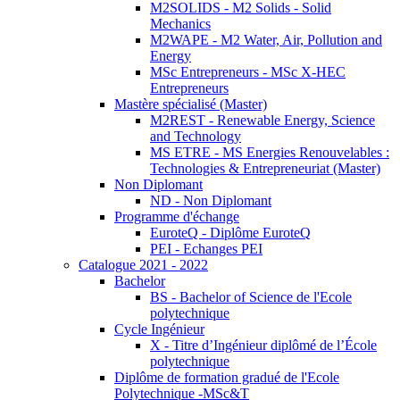
M2SOLIDS - M2 Solids - Solid
Mechanics
M2WAPE - M2 Water, Air, Pollution and
Energy
MSc Entrepreneurs - MSc X-HEC
Entrepreneurs
Mastère spécialisé (Master)
M2REST - Renewable Energy, Science
and Technology
MS ETRE - MS Energies Renouvelables :
Technologies & Entrepreneuriat (Master)
Non Diplomant
ND - Non Diplomant
Programme d'échange
EuroteQ - Diplôme EuroteQ
PEI - Echanges PEI
Catalogue 2021 - 2022
Bachelor
BS - Bachelor of Science de l'Ecole
polytechnique
Cycle Ingénieur
X - Titre d’Ingénieur diplômé de l’École
polytechnique
Diplôme de formation gradué de l'Ecole
Polytechnique -MSc&T