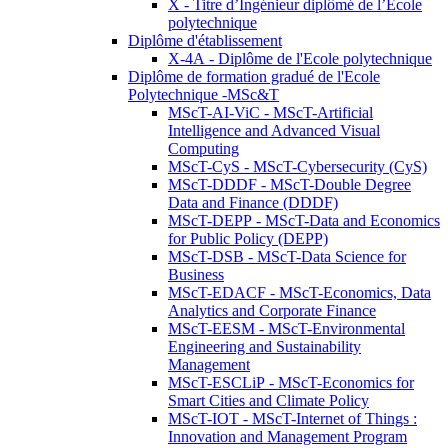
X - Titre d’Ingénieur diplômé de l’École
polytechnique
Diplôme d'établissement
X-4A - Diplôme de l'Ecole polytechnique
Diplôme de formation gradué de l'Ecole
Polytechnique -MSc&T
MScT-AI-ViC - MScT-Artificial
Intelligence and Advanced Visual
Computing
MScT-CyS - MScT-Cybersecurity (CyS)
MScT-DDDF - MScT-Double Degree
Data and Finance (DDDF)
MScT-DEPP - MScT-Data and Economics
for Public Policy (DEPP)
MScT-DSB - MScT-Data Science for
Business
MScT-EDACF - MScT-Economics, Data
Analytics and Corporate Finance
MScT-EESM - MScT-Environmental
Engineering and Sustainability
Management
MScT-ESCLiP - MScT-Economics for
Smart Cities and Climate Policy
MScT-IOT - MScT-Internet of Things :
Innovation and Management Program