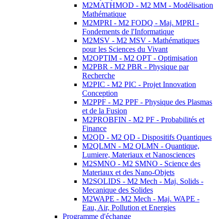
M2MATHMOD - M2 MM - Modélisation
Mathématique
M2MPRI - M2 FODQ - Maj. MPRI -
Fondements de l'Informatique
M2MSV - M2 MSV - Mathématiques
pour les Sciences du Vivant
M2OPTIM - M2 OPT - Optimisation
M2PBR - M2 PBR - Physique par
Recherche
M2PIC - M2 PIC - Projet Innovation
Conception
M2PPF - M2 PPF - Physique des Plasmas
et de la Fusion
M2PROBFIN - M2 PF - Probabilités et
Finance
M2QD - M2 QD - Dispositifs Quantiques
M2QLMN - M2 QLMN - Quantique,
Lumiere, Materiaux et Nanosciences
M2SMNO - M2 SMNO - Science des
Materiaux et des Nano-Objets
M2SOLIDS - M2 Mech - Maj. Solids -
Mecanique des Solides
M2WAPE - M2 Mech - Maj. WAPE -
Eau, Air, Pollution et Energies
Programme d'échange