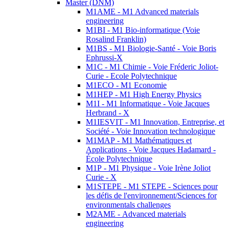
Master (DNM)
M1AME - M1 Advanced materials
engineering
M1BI - M1 Bio-informatique (Voie
Rosalind Franklin)
M1BS - M1 Biologie-Santé - Voie Boris
Ephrussi-X
M1C - M1 Chimie - Voie Fréderic Joliot-
Curie - Ecole Polytechnique
M1ECO - M1 Economie
M1HEP - M1 High Energy Physics
M1I - M1 Informatique - Voie Jacques
Herbrand - X
M1IESVIT - M1 Innovation, Entreprise, et
Société - Voie Innovation technologique
M1MAP - M1 Mathématiques et
Applications - Voie Jacques Hadamard -
École Polytechnique
M1P - M1 Physique - Voie Irène Joliot
Curie - X
M1STEPE - M1 STEPE - Sciences pour
les défis de l'environnement/Sciences for
environmentals challenges
M2AME - Advanced materials
engineering