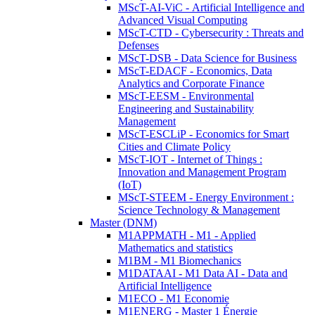
MScT-AI-ViC - Artificial Intelligence and
Advanced Visual Computing
MScT-CTD - Cybersecurity : Threats and
Defenses
MScT-DSB - Data Science for Business
MScT-EDACF - Economics, Data
Analytics and Corporate Finance
MScT-EESM - Environmental
Engineering and Sustainability
Management
MScT-ESCLiP - Economics for Smart
Cities and Climate Policy
MScT-IOT - Internet of Things :
Innovation and Management Program
(IoT)
MScT-STEEM - Energy Environment :
Science Technology & Management
Master (DNM)
M1APPMATH - M1 - Applied
Mathematics and statistics
M1BM - M1 Biomechanics
M1DATAAI - M1 Data AI - Data and
Artificial Intelligence
M1ECO - M1 Economie
M1ENERG - Master 1 Énergie