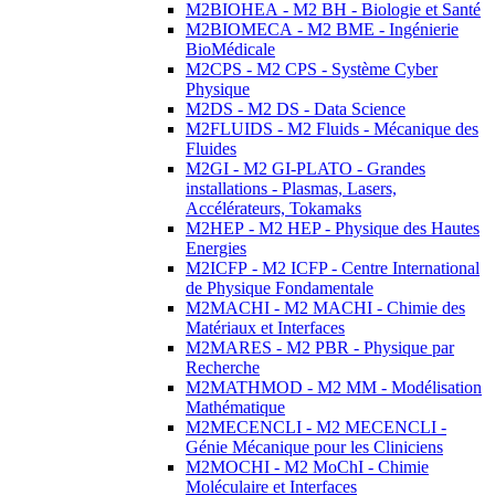
M2BIOHEA - M2 BH - Biologie et Santé
M2BIOMECA - M2 BME - Ingénierie
BioMédicale
M2CPS - M2 CPS - Système Cyber
Physique
M2DS - M2 DS - Data Science
M2FLUIDS - M2 Fluids - Mécanique des
Fluides
M2GI - M2 GI-PLATO - Grandes
installations - Plasmas, Lasers,
Accélérateurs, Tokamaks
M2HEP - M2 HEP - Physique des Hautes
Energies
M2ICFP - M2 ICFP - Centre International
de Physique Fondamentale
M2MACHI - M2 MACHI - Chimie des
Matériaux et Interfaces
M2MARES - M2 PBR - Physique par
Recherche
M2MATHMOD - M2 MM - Modélisation
Mathématique
M2MECENCLI - M2 MECENCLI -
Génie Mécanique pour les Cliniciens
M2MOCHI - M2 MoChI - Chimie
Moléculaire et Interfaces