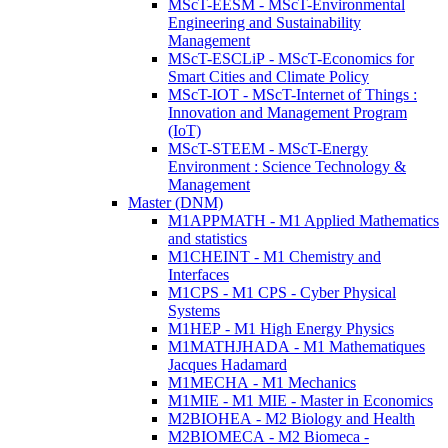
MScT-EESM - MScT-Environmental
Engineering and Sustainability
Management
MScT-ESCLiP - MScT-Economics for
Smart Cities and Climate Policy
MScT-IOT - MScT-Internet of Things :
Innovation and Management Program
(IoT)
MScT-STEEM - MScT-Energy
Environment : Science Technology &
Management
Master (DNM)
M1APPMATH - M1 Applied Mathematics
and statistics
M1CHEINT - M1 Chemistry and
Interfaces
M1CPS - M1 CPS - Cyber Physical
Systems
M1HEP - M1 High Energy Physics
M1MATHJHADA - M1 Mathematiques
Jacques Hadamard
M1MECHA - M1 Mechanics
M1MIE - M1 MIE - Master in Economics
M2BIOHEA - M2 Biology and Health
M2BIOMECA - M2 Biomeca -