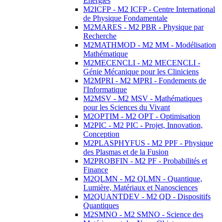
Energies
M2ICFP - M2 ICFP - Centre International
de Physique Fondamentale
M2MARES - M2 PBR - Physique par
Recherche
M2MATHMOD - M2 MM - Modélisation
Mathématique
M2MECENCLI - M2 MECENCLI -
Génie Mécanique pour les Cliniciens
M2MPRI - M2 MPRI - Fondements de
l'Informatique
M2MSV - M2 MSV - Mathématiques
pour les Sciences du Vivant
M2OPTIM - M2 OPT - Optimisation
M2PIC - M2 PIC - Projet, Innovation,
Conception
M2PLASPHYFUS - M2 PPF - Physique
des Plasmas et de la Fusion
M2PROBFIN - M2 PF - Probabilités et
Finance
M2QLMN - M2 QLMN - Quantique,
Lumière, Matériaux et Nanosciences
M2QUANTDEV - M2 QD - Dispositifs
Quantiques
M2SMNO - M2 SMNO - Science des