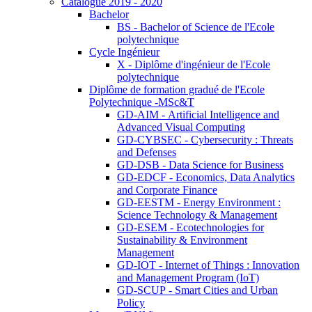
Catalogue 2019 - 2020
Bachelor
BS - Bachelor of Science de l'Ecole
polytechnique
Cycle Ingénieur
X - Diplôme d'ingénieur de l'Ecole
polytechnique
Diplôme de formation gradué de l'Ecole
Polytechnique -MSc&T
GD-AIM - Artificial Intelligence and
Advanced Visual Computing
GD-CYBSEC - Cybersecurity : Threats
and Defenses
GD-DSB - Data Science for Business
GD-EDCF - Economics, Data Analytics
and Corporate Finance
GD-EESTM - Energy Environment :
Science Technology & Management
GD-ESEM - Ecotechnologies for
Sustainability & Environment
Management
GD-IOT - Internet of Things : Innovation
and Management Program (IoT)
GD-SCUP - Smart Cities and Urban
Policy