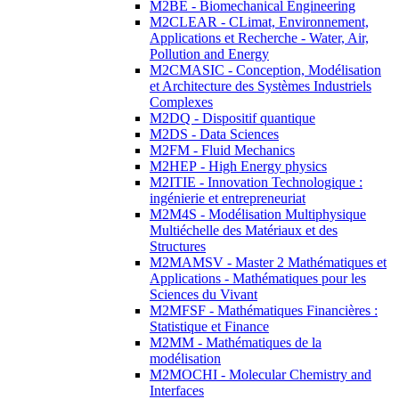
M2BE - Biomechanical Engineering
M2CLEAR - CLimat, Environnement,
Applications et Recherche - Water, Air,
Pollution and Energy
M2CMASIC - Conception, Modélisation
et Architecture des Systèmes Industriels
Complexes
M2DQ - Dispositif quantique
M2DS - Data Sciences
M2FM - Fluid Mechanics
M2HEP - High Energy physics
M2ITIE - Innovation Technologique :
ingénierie et entrepreneuriat
M2M4S - Modélisation Multiphysique
Multiéchelle des Matériaux et des
Structures
M2MAMSV - Master 2 Mathématiques et
Applications - Mathématiques pour les
Sciences du Vivant
M2MFSF - Mathématiques Financières :
Statistique et Finance
M2MM - Mathématiques de la
modélisation
M2MOCHI - Molecular Chemistry and
Interfaces