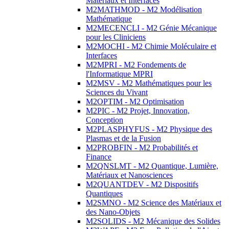
Matériaux et Interfaces
M2MATHMOD - M2 Modélisation
Mathématique
M2MECENCLI - M2 Génie Mécanique
pour les Cliniciens
M2MOCHI - M2 Chimie Moléculaire et
Interfaces
M2MPRI - M2 Fondements de
l'Informatique MPRI
M2MSV - M2 Mathématiques pour les
Sciences du Vivant
M2OPTIM - M2 Optimisation
M2PIC - M2 Projet, Innovation,
Conception
M2PLASPHYFUS - M2 Physique des
Plasmas et de la Fusion
M2PROBFIN - M2 Probabilités et
Finance
M2QNSLMT - M2 Quantique, Lumière,
Matériaux et Nanosciences
M2QUANTDEV - M2 Dispositifs
Quantiques
M2SMNO - M2 Science des Matériaux et
des Nano-Objets
M2SOLIDS - M2 Mécanique des Solides