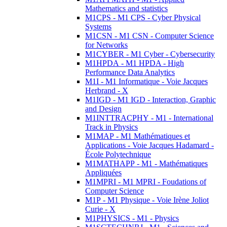
Mathematics and statistics
M1CPS - M1 CPS - Cyber Physical
Systems
M1CSN - M1 CSN - Computer Science
for Networks
M1CYBER - M1 Cyber - Cybersecurity
M1HPDA - M1 HPDA - High
Performance Data Analytics
M1I - M1 Informatique - Voie Jacques
Herbrand - X
M1IGD - M1 IGD - Interaction, Graphic
and Design
M1INTTRACPHY - M1 - International
Track in Physics
M1MAP - M1 Mathématiques et
Applications - Voie Jacques Hadamard -
École Polytechnique
M1MATHAPP - M1 - Mathématiques
Appliquées
M1MPRI - M1 MPRI - Foudations of
Computer Science
M1P - M1 Physique - Voie Irène Joliot
Curie - X
M1PHYSICS - M1 - Physics