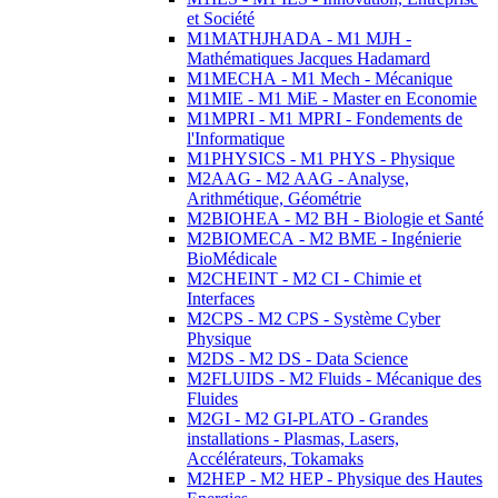
et Société
M1MATHJHADA - M1 MJH -
Mathématiques Jacques Hadamard
M1MECHA - M1 Mech - Mécanique
M1MIE - M1 MiE - Master en Economie
M1MPRI - M1 MPRI - Fondements de
l'Informatique
M1PHYSICS - M1 PHYS - Physique
M2AAG - M2 AAG - Analyse,
Arithmétique, Géométrie
M2BIOHEA - M2 BH - Biologie et Santé
M2BIOMECA - M2 BME - Ingénierie
BioMédicale
M2CHEINT - M2 CI - Chimie et
Interfaces
M2CPS - M2 CPS - Système Cyber
Physique
M2DS - M2 DS - Data Science
M2FLUIDS - M2 Fluids - Mécanique des
Fluides
M2GI - M2 GI-PLATO - Grandes
installations - Plasmas, Lasers,
Accélérateurs, Tokamaks
M2HEP - M2 HEP - Physique des Hautes