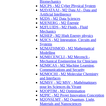
Biomechanics
M2CPS - M2 Cyber Physical System
M2DATAAI - M2 Data AI - Data and
Artificial Intelligence
M2DS - M2 Data Sciences
M2ENERG - M2 Énergie
M2FLUIDS - M2 Fluids - Fluid
Mechanics
M2HEP - M2 High Energy physics
M2ICS - M2 Integration, Circuits and
Systems
M2MATHMOD - M2 Mathematical
Modelling
M2MECENCLI - M2 Mecencli -
Mechanical Engineering for Clinicians
M2MICAS - M2 Machine Learning,
Communications and Security
M2MOCHI - M2 Molecular Chemistry
and Interfaces
M2MSV - M2 MSV - Mathématiques
pour les Sciences du Vivant
M2OPTIM - M2 Optimisation
M2PIC - M2 Projet Innovation Conception
M2QNSLMT - M2 Quantum, Light,
Materials and Nanosciences