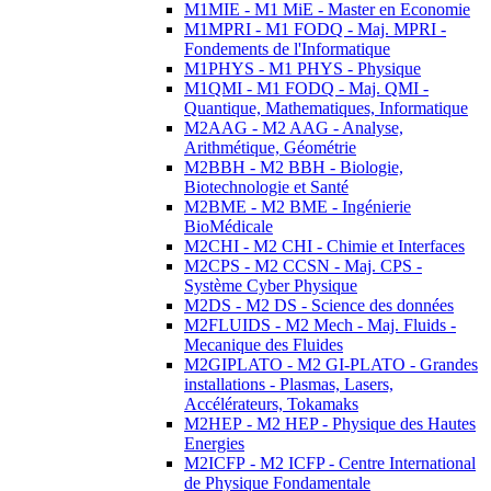
M1MIE - M1 MiE - Master en Economie
M1MPRI - M1 FODQ - Maj. MPRI -
Fondements de l'Informatique
M1PHYS - M1 PHYS - Physique
M1QMI - M1 FODQ - Maj. QMI -
Quantique, Mathematiques, Informatique
M2AAG - M2 AAG - Analyse,
Arithmétique, Géométrie
M2BBH - M2 BBH - Biologie,
Biotechnologie et Santé
M2BME - M2 BME - Ingénierie
BioMédicale
M2CHI - M2 CHI - Chimie et Interfaces
M2CPS - M2 CCSN - Maj. CPS -
Système Cyber Physique
M2DS - M2 DS - Science des données
M2FLUIDS - M2 Mech - Maj. Fluids -
Mecanique des Fluides
M2GIPLATO - M2 GI-PLATO - Grandes
installations - Plasmas, Lasers,
Accélérateurs, Tokamaks
M2HEP - M2 HEP - Physique des Hautes
Energies
M2ICFP - M2 ICFP - Centre International
de Physique Fondamentale