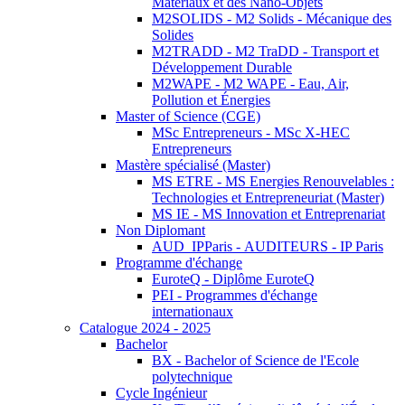
Matériaux et des Nano-Objets
M2SOLIDS - M2 Solids - Mécanique des
Solides
M2TRADD - M2 TraDD - Transport et
Développement Durable
M2WAPE - M2 WAPE - Eau, Air,
Pollution et Énergies
Master of Science (CGE)
MSc Entrepreneurs - MSc X-HEC
Entrepreneurs
Mastère spécialisé (Master)
MS ETRE - MS Energies Renouvelables :
Technologies et Entrepreneuriat (Master)
MS IE - MS Innovation et Entreprenariat
Non Diplomant
AUD_IPParis - AUDITEURS - IP Paris
Programme d'échange
EuroteQ - Diplôme EuroteQ
PEI - Programmes d'échange
internationaux
Catalogue 2024 - 2025
Bachelor
BX - Bachelor of Science de l'Ecole
polytechnique
Cycle Ingénieur