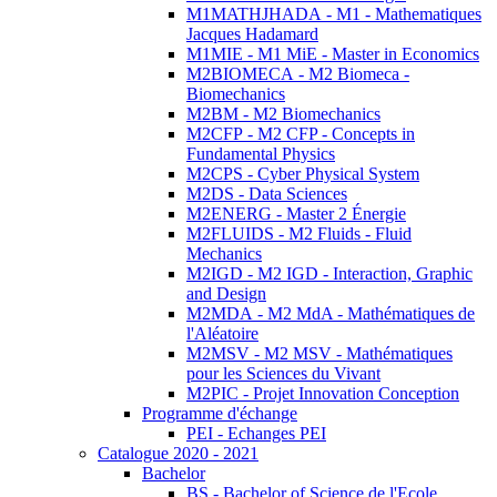
M1MATHJHADA - M1 - Mathematiques
Jacques Hadamard
M1MIE - M1 MiE - Master in Economics
M2BIOMECA - M2 Biomeca -
Biomechanics
M2BM - M2 Biomechanics
M2CFP - M2 CFP - Concepts in
Fundamental Physics
M2CPS - Cyber Physical System
M2DS - Data Sciences
M2ENERG - Master 2 Énergie
M2FLUIDS - M2 Fluids - Fluid
Mechanics
M2IGD - M2 IGD - Interaction, Graphic
and Design
M2MDA - M2 MdA - Mathématiques de
l'Aléatoire
M2MSV - M2 MSV - Mathématiques
pour les Sciences du Vivant
M2PIC - Projet Innovation Conception
Programme d'échange
PEI - Echanges PEI
Catalogue 2020 - 2021
Bachelor
BS - Bachelor of Science de l'Ecole