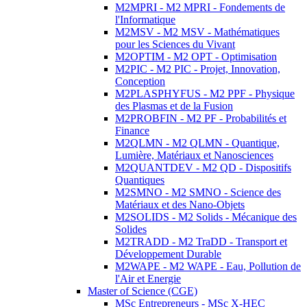
M2MPRI - M2 MPRI - Fondements de
l'Informatique
M2MSV - M2 MSV - Mathématiques
pour les Sciences du Vivant
M2OPTIM - M2 OPT - Optimisation
M2PIC - M2 PIC - Projet, Innovation,
Conception
M2PLASPHYFUS - M2 PPF - Physique
des Plasmas et de la Fusion
M2PROBFIN - M2 PF - Probabilités et
Finance
M2QLMN - M2 QLMN - Quantique,
Lumière, Matériaux et Nanosciences
M2QUANTDEV - M2 QD - Dispositifs
Quantiques
M2SMNO - M2 SMNO - Science des
Matériaux et des Nano-Objets
M2SOLIDS - M2 Solids - Mécanique des
Solides
M2TRADD - M2 TraDD - Transport et
Développement Durable
M2WAPE - M2 WAPE - Eau, Pollution de
l'Air et Energie
Master of Science (CGE)
MSc Entrepreneurs - MSc X-HEC