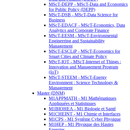
MScT-DEPP - MScT-Data and Economics
for Public Policy (DEPP)
MScT-DSB - MScT-Data Science for
Business
MScT-EDACF - MScT-Economics, Data
Analytics and Corporate Finance
MScT-EESM - MScT-Environmental
Engineering and Sustainability
Management
MScT-ESCLiP - MScT-Economics for
Smart Cities and Climate Policy
MScT-IOT - MScT-Internet of Things :
Innovation and Management Program
(IoT)
MScT-STEEM - MScT-Energy
Environment : Science Technology &
Management
Master (DNM)
M1APPMATH - M1 Mathématiques
Appliquées et Statistiques
M1BIOHEA - M1 Biologie et Santé
M1CHEINT - M1 Chimie et Interfaces
M1CPS - M1 Système Cyber Physique
M1HEP - M1 Physique des Hautes
Energies