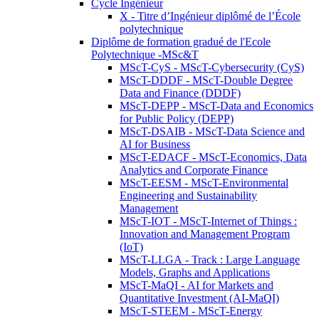
Cycle Ingénieur
X - Titre d’Ingénieur diplômé de l’École
polytechnique
Diplôme de formation gradué de l'Ecole
Polytechnique -MSc&T
MScT-CyS - MScT-Cybersecurity (CyS)
MScT-DDDF - MScT-Double Degree
Data and Finance (DDDF)
MScT-DEPP - MScT-Data and Economics
for Public Policy (DEPP)
MScT-DSAIB - MScT-Data Science and
AI for Business
MScT-EDACF - MScT-Economics, Data
Analytics and Corporate Finance
MScT-EESM - MScT-Environmental
Engineering and Sustainability
Management
MScT-IOT - MScT-Internet of Things :
Innovation and Management Program
(IoT)
MScT-LLGA - Track : Large Language
Models, Graphs and Applications
MScT-MaQI - AI for Markets and
Quantitative Investment (AI-MaQI)
MScT-STEEM - MScT-Energy