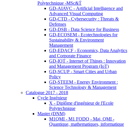
Polytechnique -MSc&T
GD-AIAVC - Artificial Intelligence and
Advanced Visual Computing
GD-CTD - Cybersecurity : Threats &
Defenses
GD-DSB - Data Science for Business
GD-ECOSEM - Ecotechnologies for
Sustainability & Environment
Management
GD-EDACF - Economics, Data Analytics
and Corporate Finance
GD-IOT - Internet of Things : Innovation
and Management Program (IoT)
GD-SCUP - Smart Cities and Urban
Policy
GD-STEEM - Energy Environment :
Science Technology & Management
Catalogue 2017 - 2018
Cycle Ingénieur
X - Diplôme d'ingénieur de l'Ecole
Polytechnique
Master (DNM)
M1QMI - M1 FODQ - Maj. QMI -
Quantique, mathematiques, informatique