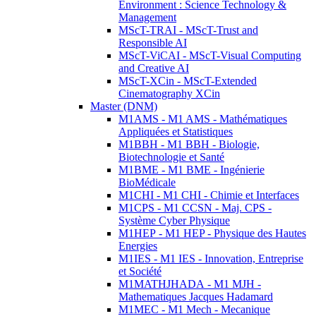
Environment : Science Technology &
Management
MScT-TRAI - MScT-Trust and
Responsible AI
MScT-ViCAI - MScT-Visual Computing
and Creative AI
MScT-XCin - MScT-Extended
Cinematography XCin
Master (DNM)
M1AMS - M1 AMS - Mathématiques
Appliquées et Statistiques
M1BBH - M1 BBH - Biologie,
Biotechnologie et Santé
M1BME - M1 BME - Ingénierie
BioMédicale
M1CHI - M1 CHI - Chimie et Interfaces
M1CPS - M1 CCSN - Maj. CPS -
Système Cyber Physique
M1HEP - M1 HEP - Physique des Hautes
Energies
M1IES - M1 IES - Innovation, Entreprise
et Société
M1MATHJHADA - M1 MJH -
Mathematiques Jacques Hadamard
M1MEC - M1 Mech - Mecanique