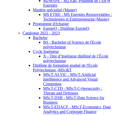
M2WAPE - M2 Eau, Pollution de l'Air et
Energies
Mastère spécialisé (Master)
MS ETRE - MS Energies Renouvelables :
Technologies et Entrepreneuriat (Master)
Programme d'échange
EuroteQ - Diplôme EuroteQ
Catalogue 2022 - 2023
Bachelor
BS - Bachelor of Science de l'Ecole
polytechnique
Cycle Ingénieur
X - Titre d’Ingénieur diplômé de l’École
polytechnique
Diplôme de formation gradué de l'Ecole
Polytechnique -MSc&T
MScT-AI-ViC - MScT-Artificial
Intelligence and Advanced Visual
Computing
MScT-CTD - MScT-Cybersecurity :
Threats and Defenses
MScT-DSB - MScT-Data Science for
Business
MScT-EDACF - MScT-Economics, Data
Analytics and Corporate Finance