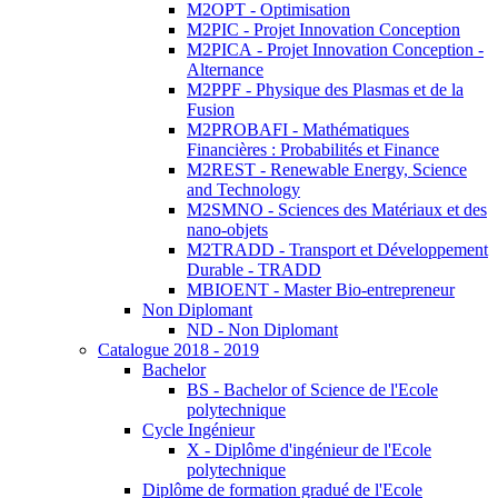
M2OPT - Optimisation
M2PIC - Projet Innovation Conception
M2PICA - Projet Innovation Conception -
Alternance
M2PPF - Physique des Plasmas et de la
Fusion
M2PROBAFI - Mathématiques
Financières : Probabilités et Finance
M2REST - Renewable Energy, Science
and Technology
M2SMNO - Sciences des Matériaux et des
nano-objets
M2TRADD - Transport et Développement
Durable - TRADD
MBIOENT - Master Bio-entrepreneur
Non Diplomant
ND - Non Diplomant
Catalogue 2018 - 2019
Bachelor
BS - Bachelor of Science de l'Ecole
polytechnique
Cycle Ingénieur
X - Diplôme d'ingénieur de l'Ecole
polytechnique
Diplôme de formation gradué de l'Ecole