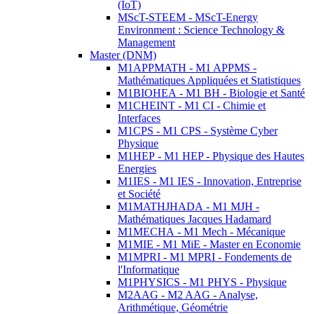
(IoT)
MScT-STEEM - MScT-Energy
Environment : Science Technology &
Management
Master (DNM)
M1APPMATH - M1 APPMS -
Mathématiques Appliquées et Statistiques
M1BIOHEA - M1 BH - Biologie et Santé
M1CHEINT - M1 CI - Chimie et
Interfaces
M1CPS - M1 CPS - Système Cyber
Physique
M1HEP - M1 HEP - Physique des Hautes
Energies
M1IES - M1 IES - Innovation, Entreprise
et Société
M1MATHJHADA - M1 MJH -
Mathématiques Jacques Hadamard
M1MECHA - M1 Mech - Mécanique
M1MIE - M1 MiE - Master en Economie
M1MPRI - M1 MPRI - Fondements de
l'Informatique
M1PHYSICS - M1 PHYS - Physique
M2AAG - M2 AAG - Analyse,
Arithmétique, Géométrie