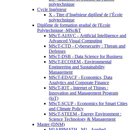
polytechnique
Cycle Ingénieur
X - Titre d’Ingénieur diplômé de l’École
polytechnique
Diplôme de formation gradué de l'Ecole
Polytechnique -MSc&T
MScT-AIAVC - Artificial Intelligence and
Advanced Visual Computing
MScT-CTD - Cybersecurity : Threats and
Defenses
MScT-DSB - Data Science for Business
MScT-ECOSEM - Environmental
Engineering and Sustainability
Management
MScT-EDACF - Economics, Data
Analytics and Corporate Finance
MScT-IOT - Internet of Things :
Innovation and Management Program
(IoT)
MScT-SCUP - Economics for Smart Cities
and Climate Policy
MScT-STEEM - Energy Environment :
Science Technology & Management
Master (DNM)
M1APPMATH - M1 - Applied