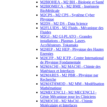
M2BIOHEA - M2 BH - Biologie et Santé
M2BIOMECA - M2 BME - Ingénierie
BioMédicale
M2CPS - M2 CPS - Système Cyber
Physique
M2DS - M2 DS - Data Science
M2FLUIDS - M2 Fluids - Mécanique des
Fluides
M2GI - M2 GI-PLATO - Grandes
installations - Plasmas, Lasers,
Accélérateurs, Tokamaks
M2HEP - M2 HEP - Physique des Hautes
Energies
M2ICFP - M2 ICFP - Centre International
de Physique Fondamentale
M2MACHI - M2 MACHI - Chimie des
Matériaux et Interfaces
M2MARES - M2 PBR - Physique par
Recherche
M2MATHMOD - M2 MM - Modélisation
Mathématique
M2MECENCLI - M2 MECENCLI -
Génie Mécanique pour les Cliniciens
M2MOCHI - M2 MoChI - Chimie
Moléculaire et Interfaces