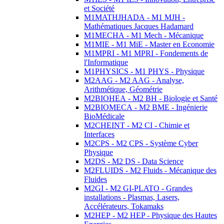
et Société
M1MATHJHADA - M1 MJH -
Mathématiques Jacques Hadamard
M1MECHA - M1 Mech - Mécanique
M1MIE - M1 MiE - Master en Economie
M1MPRI - M1 MPRI - Fondements de
l'Informatique
M1PHYSICS - M1 PHYS - Physique
M2AAG - M2 AAG - Analyse,
Arithmétique, Géométrie
M2BIOHEA - M2 BH - Biologie et Santé
M2BIOMECA - M2 BME - Ingénierie
BioMédicale
M2CHEINT - M2 CI - Chimie et
Interfaces
M2CPS - M2 CPS - Système Cyber
Physique
M2DS - M2 DS - Data Science
M2FLUIDS - M2 Fluids - Mécanique des
Fluides
M2GI - M2 GI-PLATO - Grandes
installations - Plasmas, Lasers,
Accélérateurs, Tokamaks
M2HEP - M2 HEP - Physique des Hautes