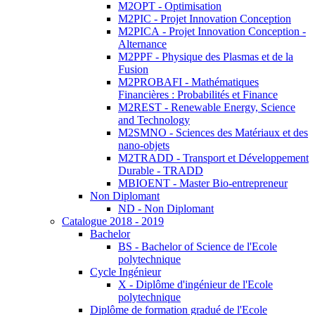
M2OPT - Optimisation
M2PIC - Projet Innovation Conception
M2PICA - Projet Innovation Conception -
Alternance
M2PPF - Physique des Plasmas et de la
Fusion
M2PROBAFI - Mathématiques
Financières : Probabilités et Finance
M2REST - Renewable Energy, Science
and Technology
M2SMNO - Sciences des Matériaux et des
nano-objets
M2TRADD - Transport et Développement
Durable - TRADD
MBIOENT - Master Bio-entrepreneur
Non Diplomant
ND - Non Diplomant
Catalogue 2018 - 2019
Bachelor
BS - Bachelor of Science de l'Ecole
polytechnique
Cycle Ingénieur
X - Diplôme d'ingénieur de l'Ecole
polytechnique
Diplôme de formation gradué de l'Ecole