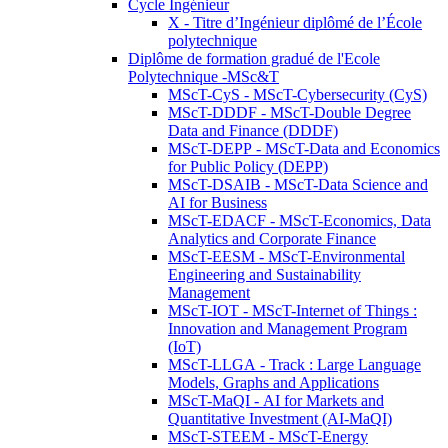
Cycle Ingénieur
X - Titre d’Ingénieur diplômé de l’École
polytechnique
Diplôme de formation gradué de l'Ecole
Polytechnique -MSc&T
MScT-CyS - MScT-Cybersecurity (CyS)
MScT-DDDF - MScT-Double Degree
Data and Finance (DDDF)
MScT-DEPP - MScT-Data and Economics
for Public Policy (DEPP)
MScT-DSAIB - MScT-Data Science and
AI for Business
MScT-EDACF - MScT-Economics, Data
Analytics and Corporate Finance
MScT-EESM - MScT-Environmental
Engineering and Sustainability
Management
MScT-IOT - MScT-Internet of Things :
Innovation and Management Program
(IoT)
MScT-LLGA - Track : Large Language
Models, Graphs and Applications
MScT-MaQI - AI for Markets and
Quantitative Investment (AI-MaQI)
MScT-STEEM - MScT-Energy