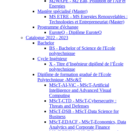
M2WAPE - M2 Eau, Pollution de l'Air et
Energies
Mastère spécialisé (Master)
MS ETRE - MS Energies Renouvelables :
Technologies et Entrepreneuriat (Master)
Programme d'échange
EuroteQ - Diplôme EuroteQ
Catalogue 2022 - 2023
Bachelor
BS - Bachelor of Science de l'Ecole
polytechnique
Cycle Ingénieur
X - Titre d’Ingénieur diplômé de l’École
polytechnique
Diplôme de formation gradué de l'Ecole
Polytechnique -MSc&T
MScT-AI-ViC - MScT-Artificial
Intelligence and Advanced Visual
Computing
MScT-CTD - MScT-Cybersecurity :
Threats and Defenses
MScT-DSB - MScT-Data Science for
Business
MScT-EDACF - MScT-Economics, Data
Analytics and Corporate Finance