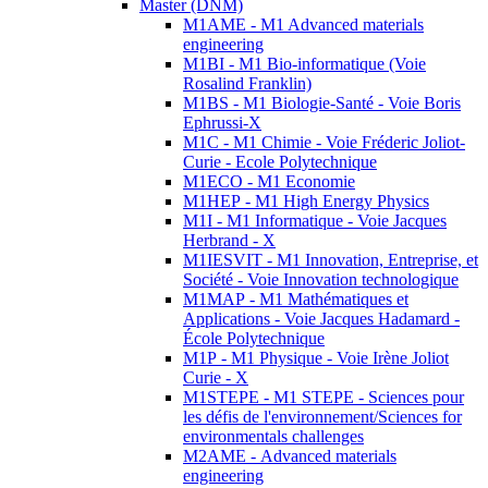
Master (DNM)
M1AME - M1 Advanced materials
engineering
M1BI - M1 Bio-informatique (Voie
Rosalind Franklin)
M1BS - M1 Biologie-Santé - Voie Boris
Ephrussi-X
M1C - M1 Chimie - Voie Fréderic Joliot-
Curie - Ecole Polytechnique
M1ECO - M1 Economie
M1HEP - M1 High Energy Physics
M1I - M1 Informatique - Voie Jacques
Herbrand - X
M1IESVIT - M1 Innovation, Entreprise, et
Société - Voie Innovation technologique
M1MAP - M1 Mathématiques et
Applications - Voie Jacques Hadamard -
École Polytechnique
M1P - M1 Physique - Voie Irène Joliot
Curie - X
M1STEPE - M1 STEPE - Sciences pour
les défis de l'environnement/Sciences for
environmentals challenges
M2AME - Advanced materials
engineering