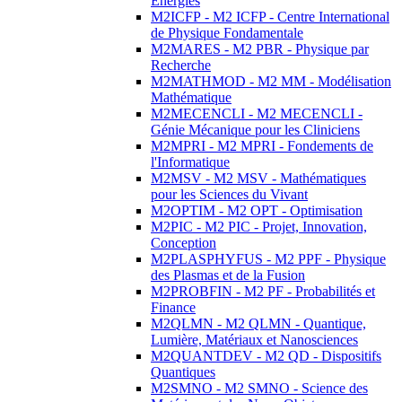
Energies
M2ICFP - M2 ICFP - Centre International
de Physique Fondamentale
M2MARES - M2 PBR - Physique par
Recherche
M2MATHMOD - M2 MM - Modélisation
Mathématique
M2MECENCLI - M2 MECENCLI -
Génie Mécanique pour les Cliniciens
M2MPRI - M2 MPRI - Fondements de
l'Informatique
M2MSV - M2 MSV - Mathématiques
pour les Sciences du Vivant
M2OPTIM - M2 OPT - Optimisation
M2PIC - M2 PIC - Projet, Innovation,
Conception
M2PLASPHYFUS - M2 PPF - Physique
des Plasmas et de la Fusion
M2PROBFIN - M2 PF - Probabilités et
Finance
M2QLMN - M2 QLMN - Quantique,
Lumière, Matériaux et Nanosciences
M2QUANTDEV - M2 QD - Dispositifs
Quantiques
M2SMNO - M2 SMNO - Science des