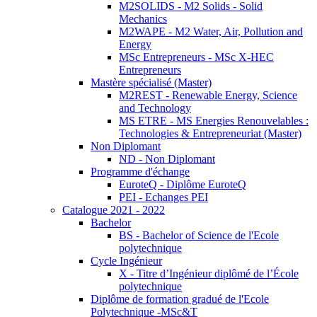
M2SOLIDS - M2 Solids - Solid
Mechanics
M2WAPE - M2 Water, Air, Pollution and
Energy
MSc Entrepreneurs - MSc X-HEC
Entrepreneurs
Mastère spécialisé (Master)
M2REST - Renewable Energy, Science
and Technology
MS ETRE - MS Energies Renouvelables :
Technologies & Entrepreneuriat (Master)
Non Diplomant
ND - Non Diplomant
Programme d'échange
EuroteQ - Diplôme EuroteQ
PEI - Echanges PEI
Catalogue 2021 - 2022
Bachelor
BS - Bachelor of Science de l'Ecole
polytechnique
Cycle Ingénieur
X - Titre d’Ingénieur diplômé de l’École
polytechnique
Diplôme de formation gradué de l'Ecole
Polytechnique -MSc&T