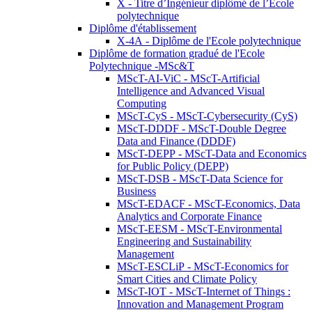
X - Titre d’Ingénieur diplômé de l’École
polytechnique
Diplôme d'établissement
X-4A - Diplôme de l'Ecole polytechnique
Diplôme de formation gradué de l'Ecole
Polytechnique -MSc&T
MScT-AI-ViC - MScT-Artificial
Intelligence and Advanced Visual
Computing
MScT-CyS - MScT-Cybersecurity (CyS)
MScT-DDDF - MScT-Double Degree
Data and Finance (DDDF)
MScT-DEPP - MScT-Data and Economics
for Public Policy (DEPP)
MScT-DSB - MScT-Data Science for
Business
MScT-EDACF - MScT-Economics, Data
Analytics and Corporate Finance
MScT-EESM - MScT-Environmental
Engineering and Sustainability
Management
MScT-ESCLiP - MScT-Economics for
Smart Cities and Climate Policy
MScT-IOT - MScT-Internet of Things :
Innovation and Management Program