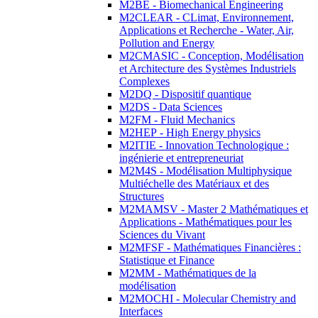
M2BE - Biomechanical Engineering
M2CLEAR - CLimat, Environnement,
Applications et Recherche - Water, Air,
Pollution and Energy
M2CMASIC - Conception, Modélisation
et Architecture des Systèmes Industriels
Complexes
M2DQ - Dispositif quantique
M2DS - Data Sciences
M2FM - Fluid Mechanics
M2HEP - High Energy physics
M2ITIE - Innovation Technologique :
ingénierie et entrepreneuriat
M2M4S - Modélisation Multiphysique
Multiéchelle des Matériaux et des
Structures
M2MAMSV - Master 2 Mathématiques et
Applications - Mathématiques pour les
Sciences du Vivant
M2MFSF - Mathématiques Financières :
Statistique et Finance
M2MM - Mathématiques de la
modélisation
M2MOCHI - Molecular Chemistry and
Interfaces