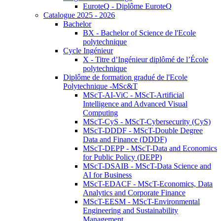
EuroteQ - Diplôme EuroteQ
Catalogue 2025 - 2026
Bachelor
BX - Bachelor of Science de l'Ecole
polytechnique
Cycle Ingénieur
X - Titre d’Ingénieur diplômé de l’École
polytechnique
Diplôme de formation gradué de l'Ecole
Polytechnique -MSc&T
MScT-AI-ViC - MScT-Artificial
Intelligence and Advanced Visual
Computing
MScT-CyS - MScT-Cybersecurity (CyS)
MScT-DDDF - MScT-Double Degree
Data and Finance (DDDF)
MScT-DEPP - MScT-Data and Economics
for Public Policy (DEPP)
MScT-DSAIB - MScT-Data Science and
AI for Business
MScT-EDACF - MScT-Economics, Data
Analytics and Corporate Finance
MScT-EESM - MScT-Environmental
Engineering and Sustainability
Management