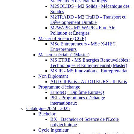
Matériaux et des Nano-Objets
M2SOLIDS - M2 Solids - Mécanique des
Solides
M2TRADD - M2 TraDD - Transport et
Développement Durable
M2WAPE - M2 WAPE - Eau, Air,
Pollution et Énergies
Master of Science (CGE)
MSc Entrepreneurs - MSc X-HEC
Entrepreneurs
Mastère spécialisé (Master)
MS ETRE - MS Energies Renouvelables :
Technologies et Entrepreneuriat (Master)
MS IE - MS Innovation et Entreprenariat
Non Diplomant
AUD_IPParis - AUDITEURS - IP Paris
Programme d'échange
EuroteQ - Diplôme EuroteQ
PEI - Programmes d'échange
internationaux
Catalogue 2024 - 2025
Bachelor
BX - Bachelor of Science de l'Ecole
polytechnique
Cycle Ingénieur