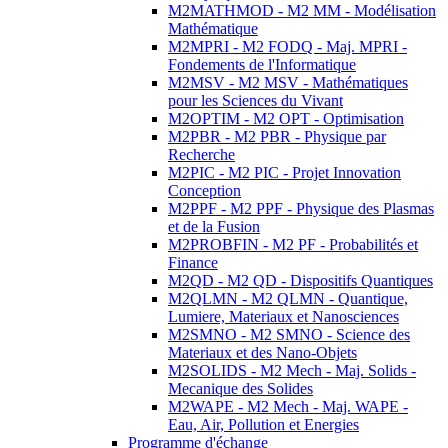
M2MATHMOD - M2 MM - Modélisation
Mathématique
M2MPRI - M2 FODQ - Maj. MPRI -
Fondements de l'Informatique
M2MSV - M2 MSV - Mathématiques
pour les Sciences du Vivant
M2OPTIM - M2 OPT - Optimisation
M2PBR - M2 PBR - Physique par
Recherche
M2PIC - M2 PIC - Projet Innovation
Conception
M2PPF - M2 PPF - Physique des Plasmas
et de la Fusion
M2PROBFIN - M2 PF - Probabilités et
Finance
M2QD - M2 QD - Dispositifs Quantiques
M2QLMN - M2 QLMN - Quantique,
Lumiere, Materiaux et Nanosciences
M2SMNO - M2 SMNO - Science des
Materiaux et des Nano-Objets
M2SOLIDS - M2 Mech - Maj. Solids -
Mecanique des Solides
M2WAPE - M2 Mech - Maj. WAPE -
Eau, Air, Pollution et Energies
Programme d'échange