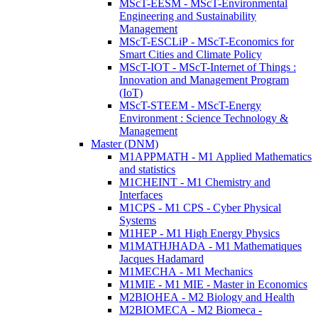
MScT-EESM - MScT-Environmental
Engineering and Sustainability
Management
MScT-ESCLiP - MScT-Economics for
Smart Cities and Climate Policy
MScT-IOT - MScT-Internet of Things :
Innovation and Management Program
(IoT)
MScT-STEEM - MScT-Energy
Environment : Science Technology &
Management
Master (DNM)
M1APPMATH - M1 Applied Mathematics
and statistics
M1CHEINT - M1 Chemistry and
Interfaces
M1CPS - M1 CPS - Cyber Physical
Systems
M1HEP - M1 High Energy Physics
M1MATHJHADA - M1 Mathematiques
Jacques Hadamard
M1MECHA - M1 Mechanics
M1MIE - M1 MIE - Master in Economics
M2BIOHEA - M2 Biology and Health
M2BIOMECA - M2 Biomeca -