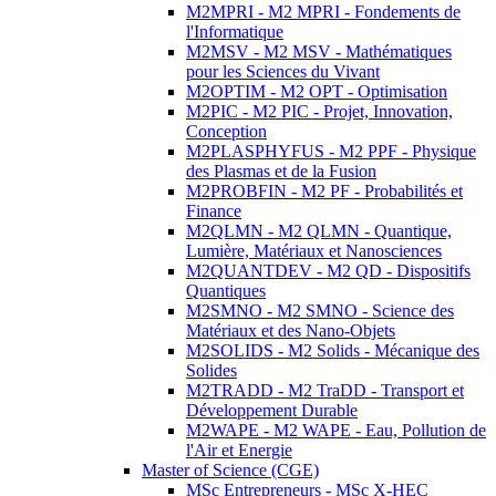
M2MPRI - M2 MPRI - Fondements de
l'Informatique
M2MSV - M2 MSV - Mathématiques
pour les Sciences du Vivant
M2OPTIM - M2 OPT - Optimisation
M2PIC - M2 PIC - Projet, Innovation,
Conception
M2PLASPHYFUS - M2 PPF - Physique
des Plasmas et de la Fusion
M2PROBFIN - M2 PF - Probabilités et
Finance
M2QLMN - M2 QLMN - Quantique,
Lumière, Matériaux et Nanosciences
M2QUANTDEV - M2 QD - Dispositifs
Quantiques
M2SMNO - M2 SMNO - Science des
Matériaux et des Nano-Objets
M2SOLIDS - M2 Solids - Mécanique des
Solides
M2TRADD - M2 TraDD - Transport et
Développement Durable
M2WAPE - M2 WAPE - Eau, Pollution de
l'Air et Energie
Master of Science (CGE)
MSc Entrepreneurs - MSc X-HEC