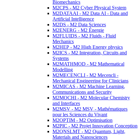
Biomechanics
M2CPS - M2 Cyber Physical System
M2DATAAI - M2 Data AI - Data and
Artificial Intelligence
M2DS - M2 Data Sciences
M2ENERG - M2 Énergie
M2FLUIDS - M2 Fluids - Fluid
Mechanics
M2HEP - M2 High Energy physics
M2ICS - M2 Integration, Circuits and
Systems
M2MATHMOD - M2 Mathematical
Modelling
M2MECENCLI - M2 Mecencli -
Mechanical Engineering for Clinicians
M2MICAS - M2 Machine Learning,
Communications and Security
M2MOCHI - M2 Molecular Chemistry
and Interfaces
M2MSV - M2 MSV - Mathématiques
pour les Sciences du Vivant
M2OPTIM - M2 Optimisation
M2PIC - M2 Projet Innovation Conception
M2QNSLMT - M2 Quantum, Light,
Materials and Nanosciences