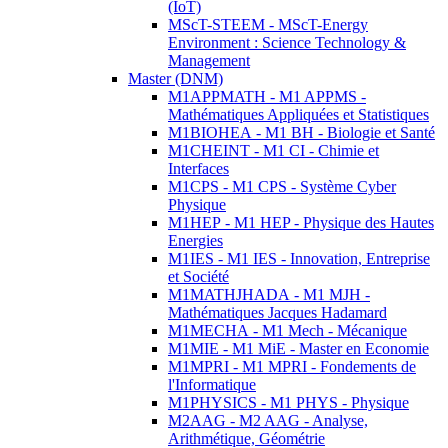
(IoT)
MScT-STEEM - MScT-Energy
Environment : Science Technology &
Management
Master (DNM)
M1APPMATH - M1 APPMS -
Mathématiques Appliquées et Statistiques
M1BIOHEA - M1 BH - Biologie et Santé
M1CHEINT - M1 CI - Chimie et
Interfaces
M1CPS - M1 CPS - Système Cyber
Physique
M1HEP - M1 HEP - Physique des Hautes
Energies
M1IES - M1 IES - Innovation, Entreprise
et Société
M1MATHJHADA - M1 MJH -
Mathématiques Jacques Hadamard
M1MECHA - M1 Mech - Mécanique
M1MIE - M1 MiE - Master en Economie
M1MPRI - M1 MPRI - Fondements de
l'Informatique
M1PHYSICS - M1 PHYS - Physique
M2AAG - M2 AAG - Analyse,
Arithmétique, Géométrie