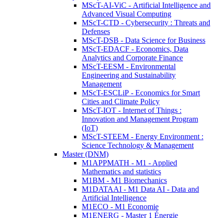
MScT-AI-ViC - Artificial Intelligence and
Advanced Visual Computing
MScT-CTD - Cybersecurity : Threats and
Defenses
MScT-DSB - Data Science for Business
MScT-EDACF - Economics, Data
Analytics and Corporate Finance
MScT-EESM - Environmental
Engineering and Sustainability
Management
MScT-ESCLiP - Economics for Smart
Cities and Climate Policy
MScT-IOT - Internet of Things :
Innovation and Management Program
(IoT)
MScT-STEEM - Energy Environment :
Science Technology & Management
Master (DNM)
M1APPMATH - M1 - Applied
Mathematics and statistics
M1BM - M1 Biomechanics
M1DATAAI - M1 Data AI - Data and
Artificial Intelligence
M1ECO - M1 Economie
M1ENERG - Master 1 Énergie