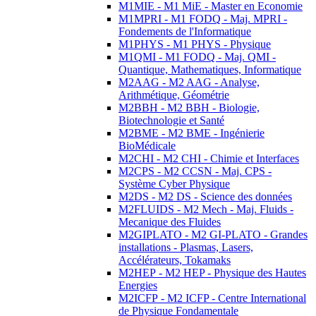
M1MIE - M1 MiE - Master en Economie
M1MPRI - M1 FODQ - Maj. MPRI -
Fondements de l'Informatique
M1PHYS - M1 PHYS - Physique
M1QMI - M1 FODQ - Maj. QMI -
Quantique, Mathematiques, Informatique
M2AAG - M2 AAG - Analyse,
Arithmétique, Géométrie
M2BBH - M2 BBH - Biologie,
Biotechnologie et Santé
M2BME - M2 BME - Ingénierie
BioMédicale
M2CHI - M2 CHI - Chimie et Interfaces
M2CPS - M2 CCSN - Maj. CPS -
Système Cyber Physique
M2DS - M2 DS - Science des données
M2FLUIDS - M2 Mech - Maj. Fluids -
Mecanique des Fluides
M2GIPLATO - M2 GI-PLATO - Grandes
installations - Plasmas, Lasers,
Accélérateurs, Tokamaks
M2HEP - M2 HEP - Physique des Hautes
Energies
M2ICFP - M2 ICFP - Centre International
de Physique Fondamentale