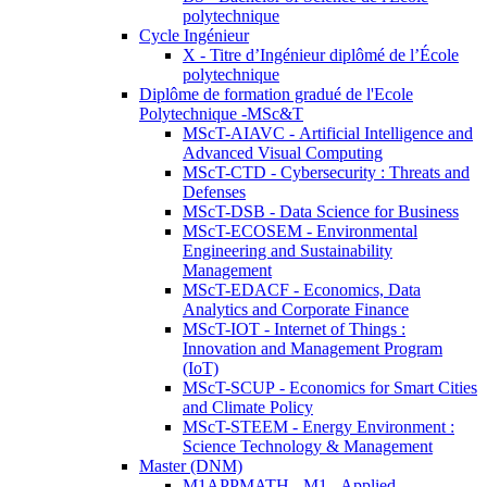
polytechnique
Cycle Ingénieur
X - Titre d’Ingénieur diplômé de l’École
polytechnique
Diplôme de formation gradué de l'Ecole
Polytechnique -MSc&T
MScT-AIAVC - Artificial Intelligence and
Advanced Visual Computing
MScT-CTD - Cybersecurity : Threats and
Defenses
MScT-DSB - Data Science for Business
MScT-ECOSEM - Environmental
Engineering and Sustainability
Management
MScT-EDACF - Economics, Data
Analytics and Corporate Finance
MScT-IOT - Internet of Things :
Innovation and Management Program
(IoT)
MScT-SCUP - Economics for Smart Cities
and Climate Policy
MScT-STEEM - Energy Environment :
Science Technology & Management
Master (DNM)
M1APPMATH - M1 - Applied