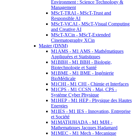
Environment : Science Technology &
Management
MScT-TRAI - MScT-Trust and
Responsible AI
MScT-ViCAI - MScT-Visual Computing
and Creative AI
MScT-XCin - MScT-Extended
Cinematography XCin
Master (DNM)
M1AMS - M1 AMS - Mathématiques
Appliquées et Statistiques
M1BBH - M1 BBH - Biologie,
Biotechnologie et Santé
M1BME - M1 BME - Ingénierie
BioMédicale
M1CHI - M1 CHI - Chimie et Interfaces
M1CPS - M1 CCSN - Maj. CPS -
Système Cyber Physique
M1HEP - M1 HEP - Physique des Hautes
Energies
M1IES - M1 IES - Innovation, Entreprise
et Société
M1MATHJHADA - M1 MJH -
Mathematiques Jacques Hadamard
M1MEC - M1 Mech - Mecanique