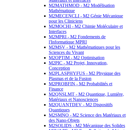
Matériaux et Interfaces
M2MATHMOD - M2 Modélisation
Mathématique
M2MECENCLI - M2 Génie Mécanique
pour les Cliniciens
M2MOCHI - M2 Chimie Moléculaire et
Interfaces
M2MPRI - M2 Fondements de
l'Informatique MPRI
M2MSV - M2 Mathématiques pour les
Sciences du Vivant
M2OPTIM - M2 Optimisation
M2PIC - M2 Projet, Innovation,
Conception
M2PLASPHYFUS - M2 Physique des
Plasmas et de la Fusion
M2PROBFIN - M2 Probabilités et
Finance
M2QNSLMT - M2 Quantique, Lumière,
Matériaux et Nanosciences
M2QUANTDEV - M2 Dispositifs
Quantiques
M2SMNO - M2 Science des Matériaux et
des Nano-Objets
M2SOLIDS - M2 Mécanique des Solides