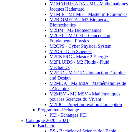
M1MATHJHADA - M1 - Mathematiques
Jacques Hadamard
M1MIE - M1 MiE - Master in Economics
M2BIOMECA - M2 Biomeca -
Biomechanics
M2BM - M2 Biomechanics
M2CFP - M2 CFP - Concepts in
Fundamental Physics
M2CPS - Cyber Physical System
M2DS - Data Sciences
M2ENERG - Master 2 Énergie
M2FLUIDS - M2 Fluids - Fluid
Mechanics
M2IGD - M2 IGD - Interaction, Graphic
and Design
M2MDA - M2 MdA - Mathématiques de
l'Aléatoire
M2MSV - M2 MSV - Mathématiques
pour les Sciences du Vivant
M2PIC - Projet Innovation Conception
Programme d'échange
PEI - Echanges PEI
Catalogue 2020 - 2021
Bachelor
BS - Bachelor of Science de l'Ecole