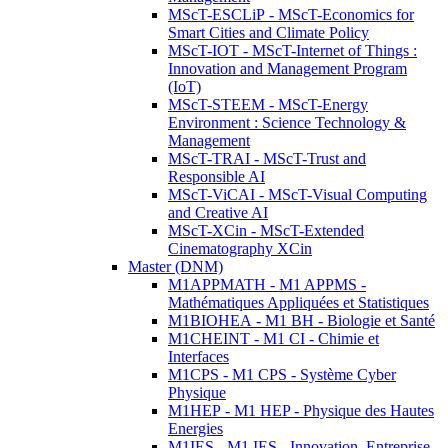
MScT-ESCLiP - MScT-Economics for
Smart Cities and Climate Policy
MScT-IOT - MScT-Internet of Things :
Innovation and Management Program
(IoT)
MScT-STEEM - MScT-Energy
Environment : Science Technology &
Management
MScT-TRAI - MScT-Trust and
Responsible AI
MScT-ViCAI - MScT-Visual Computing
and Creative AI
MScT-XCin - MScT-Extended
Cinematography XCin
Master (DNM)
M1APPMATH - M1 APPMS -
Mathématiques Appliquées et Statistiques
M1BIOHEA - M1 BH - Biologie et Santé
M1CHEINT - M1 CI - Chimie et
Interfaces
M1CPS - M1 CPS - Système Cyber
Physique
M1HEP - M1 HEP - Physique des Hautes
Energies
M1IES - M1 IES - Innovation, Entreprise