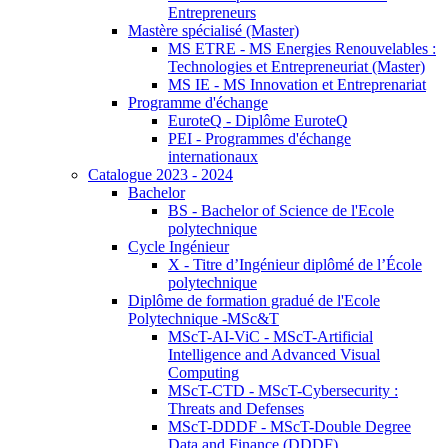
Entrepreneurs
Mastère spécialisé (Master)
MS ETRE - MS Energies Renouvelables :
Technologies et Entrepreneuriat (Master)
MS IE - MS Innovation et Entreprenariat
Programme d'échange
EuroteQ - Diplôme EuroteQ
PEI - Programmes d'échange
internationaux
Catalogue 2023 - 2024
Bachelor
BS - Bachelor of Science de l'Ecole
polytechnique
Cycle Ingénieur
X - Titre d’Ingénieur diplômé de l’École
polytechnique
Diplôme de formation gradué de l'Ecole
Polytechnique -MSc&T
MScT-AI-ViC - MScT-Artificial
Intelligence and Advanced Visual
Computing
MScT-CTD - MScT-Cybersecurity :
Threats and Defenses
MScT-DDDF - MScT-Double Degree
Data and Finance (DDDF)