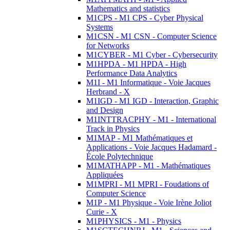
Mathematics and statistics
M1CPS - M1 CPS - Cyber Physical
Systems
M1CSN - M1 CSN - Computer Science
for Networks
M1CYBER - M1 Cyber - Cybersecurity
M1HPDA - M1 HPDA - High
Performance Data Analytics
M1I - M1 Informatique - Voie Jacques
Herbrand - X
M1IGD - M1 IGD - Interaction, Graphic
and Design
M1INTTRACPHY - M1 - International
Track in Physics
M1MAP - M1 Mathématiques et
Applications - Voie Jacques Hadamard -
École Polytechnique
M1MATHAPP - M1 - Mathématiques
Appliquées
M1MPRI - M1 MPRI - Foudations of
Computer Science
M1P - M1 Physique - Voie Irène Joliot
Curie - X
M1PHYSICS - M1 - Physics