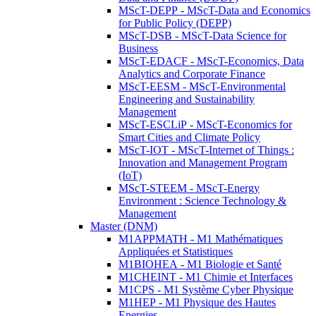
MScT-DEPP - MScT-Data and Economics
for Public Policy (DEPP)
MScT-DSB - MScT-Data Science for
Business
MScT-EDACF - MScT-Economics, Data
Analytics and Corporate Finance
MScT-EESM - MScT-Environmental
Engineering and Sustainability
Management
MScT-ESCLiP - MScT-Economics for
Smart Cities and Climate Policy
MScT-IOT - MScT-Internet of Things :
Innovation and Management Program
(IoT)
MScT-STEEM - MScT-Energy
Environment : Science Technology &
Management
Master (DNM)
M1APPMATH - M1 Mathématiques
Appliquées et Statistiques
M1BIOHEA - M1 Biologie et Santé
M1CHEINT - M1 Chimie et Interfaces
M1CPS - M1 Système Cyber Physique
M1HEP - M1 Physique des Hautes
Energies