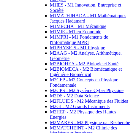
M1IES - M1 Innovation, Entreprise et
Société
M1MATHJHADA - M1 Mathématiques
Jacques Hadamard
M1MECHA - M1 Mécanique
M1MIE - M1 en Economie
M1MPRI - M1 Fondements de
l'Informatique MPRI
M1PHYSICS - M1 Physique
M2AAG - M2 Analyse, Arithmétique,
Géométrie
M2BIOHEA - M2 Biologie et Santé
M2BIOMECA - M2 Biomécanique et
Ingéniérie Biomédical
M2CFP - M2 Concepts en Physique
Fondamentale
M2CPS - M2 Système Cyber Physique
M2DS - M2 Data Science
M2FLUIDS - M2 Mécanique des Fluides
M2GI - M2 Grands Instruments
M2HEP - M2 Physique des Hautes
Energies
M2MARES - M2 Physique par Recherche
M2MATCHEINT - M2 Chimie des