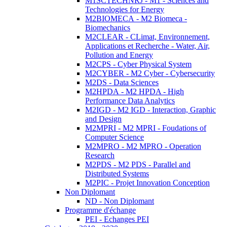
M1SCTECHNRJ - M1 - Sciences and
Technologies for Energy
M2BIOMECA - M2 Biomeca -
Biomechanics
M2CLEAR - CLimat, Environnement,
Applications et Recherche - Water, Air,
Pollution and Energy
M2CPS - Cyber Physical System
M2CYBER - M2 Cyber - Cybersecurity
M2DS - Data Sciences
M2HPDA - M2 HPDA - High
Performance Data Analytics
M2IGD - M2 IGD - Interaction, Graphic
and Design
M2MPRI - M2 MPRI - Foudations of
Computer Science
M2MPRO - M2 MPRO - Operation
Research
M2PDS - M2 PDS - Parallel and
Distributed Systems
M2PIC - Projet Innovation Conception
Non Diplomant
ND - Non Diplomant
Programme d'échange
PEI - Echanges PEI