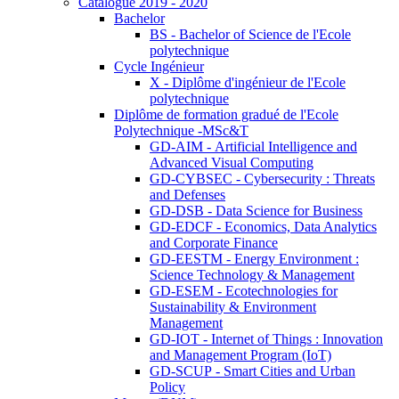
Catalogue 2019 - 2020
Bachelor
BS - Bachelor of Science de l'Ecole
polytechnique
Cycle Ingénieur
X - Diplôme d'ingénieur de l'Ecole
polytechnique
Diplôme de formation gradué de l'Ecole
Polytechnique -MSc&T
GD-AIM - Artificial Intelligence and
Advanced Visual Computing
GD-CYBSEC - Cybersecurity : Threats
and Defenses
GD-DSB - Data Science for Business
GD-EDCF - Economics, Data Analytics
and Corporate Finance
GD-EESTM - Energy Environment :
Science Technology & Management
GD-ESEM - Ecotechnologies for
Sustainability & Environment
Management
GD-IOT - Internet of Things : Innovation
and Management Program (IoT)
GD-SCUP - Smart Cities and Urban
Policy