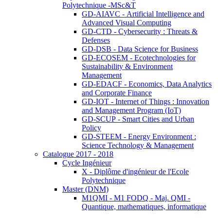
Polytechnique -MSc&T
GD-AIAVC - Artificial Intelligence and
Advanced Visual Computing
GD-CTD - Cybersecurity : Threats &
Defenses
GD-DSB - Data Science for Business
GD-ECOSEM - Ecotechnologies for
Sustainability & Environment
Management
GD-EDACF - Economics, Data Analytics
and Corporate Finance
GD-IOT - Internet of Things : Innovation
and Management Program (IoT)
GD-SCUP - Smart Cities and Urban
Policy
GD-STEEM - Energy Environment :
Science Technology & Management
Catalogue 2017 - 2018
Cycle Ingénieur
X - Diplôme d'ingénieur de l'Ecole
Polytechnique
Master (DNM)
M1QMI - M1 FODQ - Maj. QMI -
Quantique, mathematiques, informatique