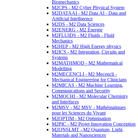
Biomechanics
M2CPS - M2 Cyber Physical System
M2DATAAI - M2 Data AI - Data and
Artificial Intelligence
M2DS - M2 Data Sciences
M2ENERG - M2 Énergie
M2FLUIDS - M2 Fluids - Fluid
Mechanics
M2HEP - M2 High Energy physics
M2ICS - M2 Integration, Circuits and
Systems
M2MATHMOD - M2 Mathematical
Modelling
M2MECENCLI - M2 Mecencli -
Mechanical Engineering for Clinicians
M2MICAS - M2 Machine Learning,
Communications and Security
M2MOCHI - M2 Molecular Chemistry
and Interfaces
M2MSV - M2 MSV - Mathématiques
pour les Sciences du Vivant
M2OPTIM - M2 Optimisation
M2PIC - M2 Projet Innovation Conception
M2QNSLMT - M2 Quantum, Light,
Materials and Nanosciences