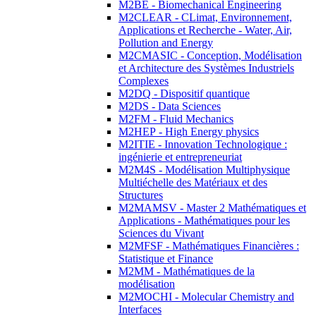
M2BE - Biomechanical Engineering
M2CLEAR - CLimat, Environnement,
Applications et Recherche - Water, Air,
Pollution and Energy
M2CMASIC - Conception, Modélisation
et Architecture des Systèmes Industriels
Complexes
M2DQ - Dispositif quantique
M2DS - Data Sciences
M2FM - Fluid Mechanics
M2HEP - High Energy physics
M2ITIE - Innovation Technologique :
ingénierie et entrepreneuriat
M2M4S - Modélisation Multiphysique
Multiéchelle des Matériaux et des
Structures
M2MAMSV - Master 2 Mathématiques et
Applications - Mathématiques pour les
Sciences du Vivant
M2MFSF - Mathématiques Financières :
Statistique et Finance
M2MM - Mathématiques de la
modélisation
M2MOCHI - Molecular Chemistry and
Interfaces