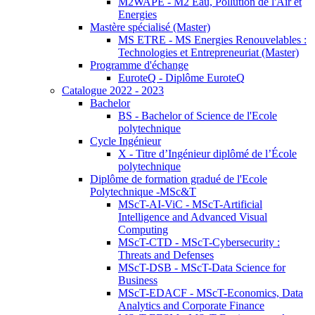
M2WAPE - M2 Eau, Pollution de l'Air et
Energies
Mastère spécialisé (Master)
MS ETRE - MS Energies Renouvelables :
Technologies et Entrepreneuriat (Master)
Programme d'échange
EuroteQ - Diplôme EuroteQ
Catalogue 2022 - 2023
Bachelor
BS - Bachelor of Science de l'Ecole
polytechnique
Cycle Ingénieur
X - Titre d’Ingénieur diplômé de l’École
polytechnique
Diplôme de formation gradué de l'Ecole
Polytechnique -MSc&T
MScT-AI-ViC - MScT-Artificial
Intelligence and Advanced Visual
Computing
MScT-CTD - MScT-Cybersecurity :
Threats and Defenses
MScT-DSB - MScT-Data Science for
Business
MScT-EDACF - MScT-Economics, Data
Analytics and Corporate Finance