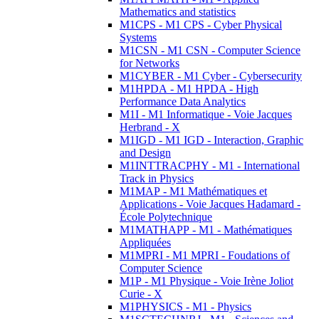
Mathematics and statistics
M1CPS - M1 CPS - Cyber Physical
Systems
M1CSN - M1 CSN - Computer Science
for Networks
M1CYBER - M1 Cyber - Cybersecurity
M1HPDA - M1 HPDA - High
Performance Data Analytics
M1I - M1 Informatique - Voie Jacques
Herbrand - X
M1IGD - M1 IGD - Interaction, Graphic
and Design
M1INTTRACPHY - M1 - International
Track in Physics
M1MAP - M1 Mathématiques et
Applications - Voie Jacques Hadamard -
École Polytechnique
M1MATHAPP - M1 - Mathématiques
Appliquées
M1MPRI - M1 MPRI - Foudations of
Computer Science
M1P - M1 Physique - Voie Irène Joliot
Curie - X
M1PHYSICS - M1 - Physics