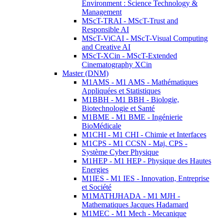
Environment : Science Technology &
Management
MScT-TRAI - MScT-Trust and
Responsible AI
MScT-ViCAI - MScT-Visual Computing
and Creative AI
MScT-XCin - MScT-Extended
Cinematography XCin
Master (DNM)
M1AMS - M1 AMS - Mathématiques
Appliquées et Statistiques
M1BBH - M1 BBH - Biologie,
Biotechnologie et Santé
M1BME - M1 BME - Ingénierie
BioMédicale
M1CHI - M1 CHI - Chimie et Interfaces
M1CPS - M1 CCSN - Maj. CPS -
Système Cyber Physique
M1HEP - M1 HEP - Physique des Hautes
Energies
M1IES - M1 IES - Innovation, Entreprise
et Société
M1MATHJHADA - M1 MJH -
Mathematiques Jacques Hadamard
M1MEC - M1 Mech - Mecanique