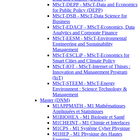
MScT-DEPP - MScT-Data and Economics
for Public Policy (DEPP)
MScT-DSB - MScT-Data Science for
Business
MScT-EDACF - MScT-Economics, Data
Analytics and Corporate Finance
MScT-EESM - MScT-Environmental
Engineering and Sustainability
Management
MScT-ESCLiP - MScT-Economics for
Smart Cities and Climate Policy
MScT-IOT - MScT-Internet of Things :
Innovation and Management Program
(IoT)
MScT-STEEM - MScT-Energy
Environment : Science Technology &
Management
Master (DNM)
M1APPMATH - M1 Mathématiques
Appliquées et Statistiques
M1BIOHEA - M1 Biologie et Santé
M1CHEINT - M1 Chimie et Interfaces
M1CPS - M1 Système Cyber Physique
M1HEP - M1 Physique des Hautes
Energies