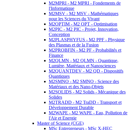
M2MPRI - M2 MPRI - Fondements de
l'Informatique
M2MSV - M2 MSV - Mathématiques
pour les Sciences du Vivant
M2OPTIM - M2 OPT - Optimisation
M2PIC - M2 PIC - Projet, Innovation,
Conception
M2PLASPHYFUS - M2 PPF - Physique
des Plasmas et de la Fusion
M2PROBFIN - M2 PF - Probabilités et
Finance
M2QLMN - M2 QLMN - Quantique,
Lumière, Matériaux et Nanosciences
M2QUANTDEV - M2 QD - Dispositifs
Quantiques
M2SMNO - M2 SMNO - Science des
Matériaux et des Nano-Objets
M2SOLIDS - M2 Solids - Mécanique des
Solides
M2TRADD - M2 TraDD - Transport et
Développement Durable
M2WAPE - M2 WAPE - Eau, Pollution de
l'Air et Energie
Master of Science (CGE)
MSc Entrepreneurs - MSc X-HEC