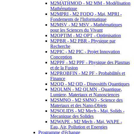
M2MATHMOD - M2 MM - Modélisation
Mathématique
M2MPRI - M2 FODQ - Maj. MPRI -
Fondements de l'Informatique
M2MSV - M2 MSV - Mathématiques
pour les Sciences du Vivant
M2OPTIM - M2 OPT - Optimisation
M2PBR - M2 PBR - Physique par
Recherche
M2PIC - M2 PIC - Projet Innovation
Conception
M2PPF - M2 PPF - Physique des Plasmas
et de la Fusion
M2PROBFIN - M2 PF - Probabilités et
Finance
M2QD - M2 QD - Dispositifs Quantiques
M2QLMN - M2 QLMN - Quantique,
Lumiere, Materiaux et Nanosciences
M2SMNO - M2 SMNO - Science des
Materiaux et des Nano-Objets
M2SOLIDS - M2 Mech - Maj. Solids -
Mecanique des Solides
M2WAPE - M2 Mech - Maj. WAPE -
Eau, Air, Pollution et Energies
Programme d'échange