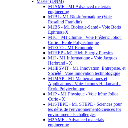
Master (DNM)
M1AME - M1 Advanced materials
engineering
M1BI - M1 Bio-informatique (Voie
Rosalind Franklin)
M1BS - M1 Biologie-Santé - Voie Boris
Ephrussi-X
M1C - M1 Chimie - Voie Fréderic Joliot-
Curie - Ecole Polytechnique
M1ECO - M1 Economie
M1HEP - M1 High Energy Physics
M1I - M1 Informatique - Voie Jacques
Herbrand - X
M1IESVIT - M1 Innovation, Entreprise, et
Société - Voie Innovation technologique
M1MAP - M1 Mathématiques et
Applications - Voie Jacques Hadamard -
École Polytechnique
M1P - M1 Physique - Voie Irène Joliot
Curie - X
M1STEPE - M1 STEPE - Sciences pour
les défis de l'environnement/Sciences for
environmentals challenges
M2AME - Advanced materials
engineering