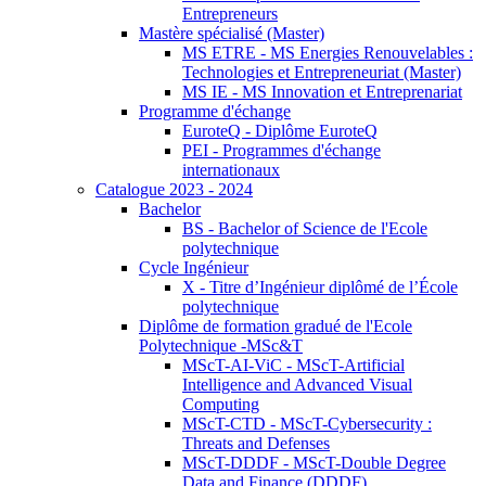
Entrepreneurs
Mastère spécialisé (Master)
MS ETRE - MS Energies Renouvelables :
Technologies et Entrepreneuriat (Master)
MS IE - MS Innovation et Entreprenariat
Programme d'échange
EuroteQ - Diplôme EuroteQ
PEI - Programmes d'échange
internationaux
Catalogue 2023 - 2024
Bachelor
BS - Bachelor of Science de l'Ecole
polytechnique
Cycle Ingénieur
X - Titre d’Ingénieur diplômé de l’École
polytechnique
Diplôme de formation gradué de l'Ecole
Polytechnique -MSc&T
MScT-AI-ViC - MScT-Artificial
Intelligence and Advanced Visual
Computing
MScT-CTD - MScT-Cybersecurity :
Threats and Defenses
MScT-DDDF - MScT-Double Degree
Data and Finance (DDDF)