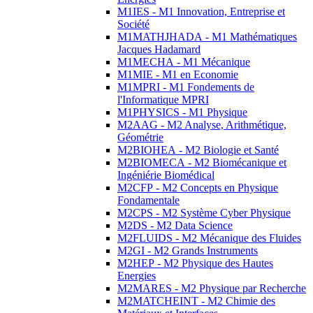
M1IES - M1 Innovation, Entreprise et
Société
M1MATHJHADA - M1 Mathématiques
Jacques Hadamard
M1MECHA - M1 Mécanique
M1MIE - M1 en Economie
M1MPRI - M1 Fondements de
l'Informatique MPRI
M1PHYSICS - M1 Physique
M2AAG - M2 Analyse, Arithmétique,
Géométrie
M2BIOHEA - M2 Biologie et Santé
M2BIOMECA - M2 Biomécanique et
Ingéniérie Biomédical
M2CFP - M2 Concepts en Physique
Fondamentale
M2CPS - M2 Système Cyber Physique
M2DS - M2 Data Science
M2FLUIDS - M2 Mécanique des Fluides
M2GI - M2 Grands Instruments
M2HEP - M2 Physique des Hautes
Energies
M2MARES - M2 Physique par Recherche
M2MATCHEINT - M2 Chimie des