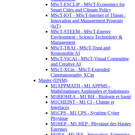
MScT-ESCLiP - MScT-Economics for
Smart Cities and Climate Policy
MScT-IOT - MScT-Internet of Things :
Innovation and Management Program
(IoT)
MScT-STEEM - MScT-Energy
Environment : Science Technology &
Management
MScT-TRAI - MScT-Trust and
Responsible AI
MScT-ViCAI - MScT-Visual Computing
and Creative AI
MScT-XCin - MScT-Extended
Cinematography XCin
Master (DNM)
M1APPMATH - M1 APPMS -
Mathématiques Appliquées et Statistiques
M1BIOHEA - M1 BH - Biologie et Santé
M1CHEINT - M1 CI - Chimie et
Interfaces
M1CPS - M1 CPS - Système Cyber
Physique
M1HEP - M1 HEP - Physique des Hautes
Energies
M1IES - M1 IES - Innovation, Entreprise