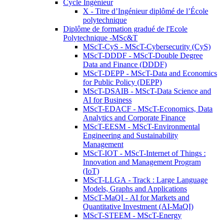
Cycle Ingénieur
X - Titre d’Ingénieur diplômé de l’École
polytechnique
Diplôme de formation gradué de l'Ecole
Polytechnique -MSc&T
MScT-CyS - MScT-Cybersecurity (CyS)
MScT-DDDF - MScT-Double Degree
Data and Finance (DDDF)
MScT-DEPP - MScT-Data and Economics
for Public Policy (DEPP)
MScT-DSAIB - MScT-Data Science and
AI for Business
MScT-EDACF - MScT-Economics, Data
Analytics and Corporate Finance
MScT-EESM - MScT-Environmental
Engineering and Sustainability
Management
MScT-IOT - MScT-Internet of Things :
Innovation and Management Program
(IoT)
MScT-LLGA - Track : Large Language
Models, Graphs and Applications
MScT-MaQI - AI for Markets and
Quantitative Investment (AI-MaQI)
MScT-STEEM - MScT-Energy