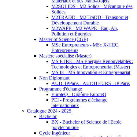
Matériaux et des Nano-Objets
M2SOLIDS - M2 Solids - Mécanique des
Solides
M2TRADD - M2 TraDD - Transport et
Développement Durable
M2WAPE - M2 WAPE - Eau, Air,
Pollution et Énergies
Master of Science (CGE)
MSc Entrepreneurs - MSc X-HEC
Entrepreneurs
Mastère spécialisé (Master)
MS ETRE - MS Energies Renouvelables :
Technologies et Entrepreneuriat (Master)
MS IE - MS Innovation et Entreprenariat
Non Diplomant
AUD_IPParis - AUDITEURS - IP Paris
Programme d'échange
EuroteQ - Diplôme EuroteQ
PEI - Programmes d'échange
internationaux
Catalogue 2024 - 2025
Bachelor
BX - Bachelor of Science de l'Ecole
polytechnique
Cycle Ingénieur