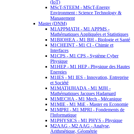
(IoT)
MScT-STEEM - MScT-Energy
Environment : Science Technology &
Management
Master (DNM)
M1APPMATH - M1 APPMS -
Mathématiques Appliquées et Statistiques
M1BIOHEA - M1 BH - Biologie et Santé
M1CHEINT - M1 CI - Chimie et
Interfaces
M1CPS - M1 CPS - Système Cyber
Physique
M1HEP - M1 HEP - Physique des Hautes
Energies
M1IES - M1 IES - Innovation, Entreprise
et Société
M1MATHJHADA - M1 MJH -
Mathématiques Jacques Hadamard
M1MECHA - M1 Mech - Mécanique
M1MIE - M1 MiE - Master en Economie
M1MPRI - M1 MPRI - Fondements de
l'Informatique
M1PHYSICS - M1 PHYS - Physique
M2AAG - M2 AAG - Analyse,
Arithmétique, Géométrie