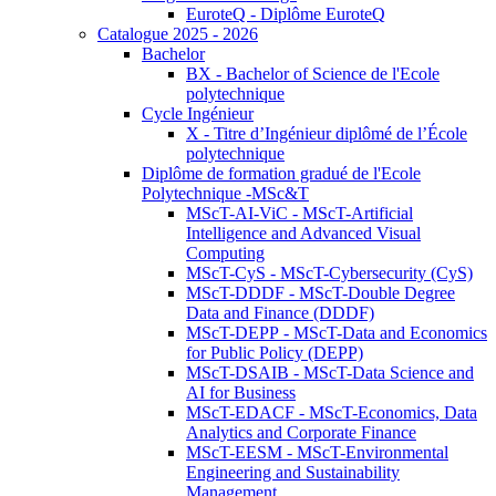
EuroteQ - Diplôme EuroteQ
Catalogue 2025 - 2026
Bachelor
BX - Bachelor of Science de l'Ecole
polytechnique
Cycle Ingénieur
X - Titre d’Ingénieur diplômé de l’École
polytechnique
Diplôme de formation gradué de l'Ecole
Polytechnique -MSc&T
MScT-AI-ViC - MScT-Artificial
Intelligence and Advanced Visual
Computing
MScT-CyS - MScT-Cybersecurity (CyS)
MScT-DDDF - MScT-Double Degree
Data and Finance (DDDF)
MScT-DEPP - MScT-Data and Economics
for Public Policy (DEPP)
MScT-DSAIB - MScT-Data Science and
AI for Business
MScT-EDACF - MScT-Economics, Data
Analytics and Corporate Finance
MScT-EESM - MScT-Environmental
Engineering and Sustainability
Management