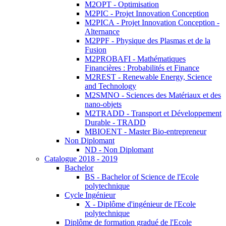
M2OPT - Optimisation
M2PIC - Projet Innovation Conception
M2PICA - Projet Innovation Conception -
Alternance
M2PPF - Physique des Plasmas et de la
Fusion
M2PROBAFI - Mathématiques
Financières : Probabilités et Finance
M2REST - Renewable Energy, Science
and Technology
M2SMNO - Sciences des Matériaux et des
nano-objets
M2TRADD - Transport et Développement
Durable - TRADD
MBIOENT - Master Bio-entrepreneur
Non Diplomant
ND - Non Diplomant
Catalogue 2018 - 2019
Bachelor
BS - Bachelor of Science de l'Ecole
polytechnique
Cycle Ingénieur
X - Diplôme d'ingénieur de l'Ecole
polytechnique
Diplôme de formation gradué de l'Ecole