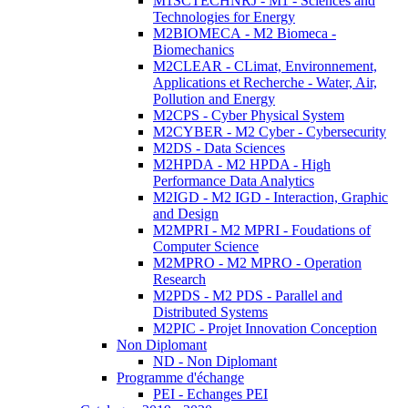
M1SCTECHNRJ - M1 - Sciences and
Technologies for Energy
M2BIOMECA - M2 Biomeca -
Biomechanics
M2CLEAR - CLimat, Environnement,
Applications et Recherche - Water, Air,
Pollution and Energy
M2CPS - Cyber Physical System
M2CYBER - M2 Cyber - Cybersecurity
M2DS - Data Sciences
M2HPDA - M2 HPDA - High
Performance Data Analytics
M2IGD - M2 IGD - Interaction, Graphic
and Design
M2MPRI - M2 MPRI - Foudations of
Computer Science
M2MPRO - M2 MPRO - Operation
Research
M2PDS - M2 PDS - Parallel and
Distributed Systems
M2PIC - Projet Innovation Conception
Non Diplomant
ND - Non Diplomant
Programme d'échange
PEI - Echanges PEI