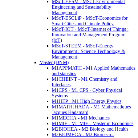
MScT-EESM - MScT-Environmental
Engineering and Sustainability
Management
MScT-ESCLiP - MScT-Economics for
Smart Cities and Climate Policy
MScT-IOT - MScT-Internet of Things :
Innovation and Management Program
(IoT)
MScT-STEEM - MScT-Energy
Environment : Science Technology &
Management
Master (DNM)
M1APPMATH - M1 Applied Mathematics
and statistics
M1CHEINT - M1 Chemistry and
Interfaces
M1CPS - M1 CPS - Cyber Physical
Systems
M1HEP - M1 High Energy Physics
M1MATHJHADA - M1 Mathematiques
Jacques Hadamard
M1MECHA - M1 Mechanics
M1MIE - M1 MIE - Master in Economics
M2BIOHEA - M2 Biology and Health
M2BIOMECA - M2 Biomeca -