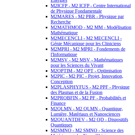
Energies
M2ICFP - M2 ICFP - Centre International
de Physique Fondamentale
M2MARES - M2 PBR - Physique par
Recherche
M2MATHMOD - M2 MM - Modélisation
Mathématique
M2MECENCLI - M2 MECENCLI -
Génie Mécanique pour les Cliniciens
M2MPRI - M2 MPRI - Fondements de
l'Informatique
M2MSV - M2 MSV - Mathématiques
pour les Sciences du Vivant
M2OPTIM - M2 OPT - Optimisation
M2PIC - M2 PIC - Projet, Innovation,
Conception
M2PLASPHYFUS - M2 PPF - Physique
des Plasmas et de la Fusion
M2PROBFIN - M2 PF - Probabilités et
Finance
M2QLMN - M2 QLMN - Quantique,
Lumière, Matériaux et Nanosciences
M2QUANTDEV - M2 QD - Dispositifs
Quantiques
M2SMNO - M2 SMNO - Science des