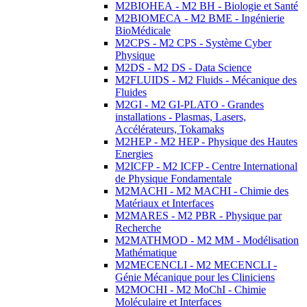
M2BIOHEA - M2 BH - Biologie et Santé
M2BIOMECA - M2 BME - Ingénierie
BioMédicale
M2CPS - M2 CPS - Système Cyber
Physique
M2DS - M2 DS - Data Science
M2FLUIDS - M2 Fluids - Mécanique des
Fluides
M2GI - M2 GI-PLATO - Grandes
installations - Plasmas, Lasers,
Accélérateurs, Tokamaks
M2HEP - M2 HEP - Physique des Hautes
Energies
M2ICFP - M2 ICFP - Centre International
de Physique Fondamentale
M2MACHI - M2 MACHI - Chimie des
Matériaux et Interfaces
M2MARES - M2 PBR - Physique par
Recherche
M2MATHMOD - M2 MM - Modélisation
Mathématique
M2MECENCLI - M2 MECENCLI -
Génie Mécanique pour les Cliniciens
M2MOCHI - M2 MoChI - Chimie
Moléculaire et Interfaces