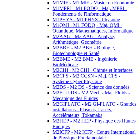
M1MIE - M1 MiE - Master en Economie
M1MPRI - M1 FODQ - Maj. MPRI -
Fondements de l'Informatique
M1PHYS - M1 PHYS - Physique
M1QMI - M1 FODQ - Maj. QMI -
Quantique, Mathematiques, Informatique
M2AAG - M2 AAG - Analyse,
Arithmétique, Géométrie
M2BBH - M2 BBH - Biologie,
Biotechnologie et Santé
M2BME - M2 BME - Ingénierie
BioMédicale
M2CHI - M2 CHI - Chimie et Interfaces
M2CPS - M2 CCSN - Maj. CPS -
Système Cyber Physique
M2DS - M2 DS - Science des données
M2FLUIDS - M2 Mech - Maj. Fluids -
Mecanique des Fluides
M2GIPLATO - M2 GI-PLATO - Grandes
installations - Plasmas, Lasers,
Accélérateurs, Tokamaks
M2HEP - M2 HEP - Physique des Hautes
Energies
M2ICFP - M2 ICFP - Centre International
de Physique Fondamentale