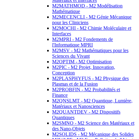
Matériaux et Interfaces
M2MATHMOD - M2 Modélisation
Mathématique
M2MECENCLI - M2 Génie Mécanique
pour les Cliniciens
M2MOCHI - M2 Chimie Moléculaire et
Interfaces
M2MPRI - M2 Fondements de
l'Informatique MPRI
M2MSV - M2 Mathématiques pour les
Sciences du Vivant
M2OPTIM - M2 Optimisation
M2PIC - M2 Projet, Innovation,
Conception
M2PLASPHYFUS - M2 Physique des
Plasmas et de la Fusion
M2PROBFIN - M2 Probabilités et
Finance
M2QNSLMT - M2 Quantique, Lumière,
Matériaux et Nanosciences
M2QUANTDEV - M2 Dispositifs
Quantiques
M2SMNO - M2 Science des Matériaux et
des Nano-Objets
M2SOLIDS - M2 Mécanique des Solides