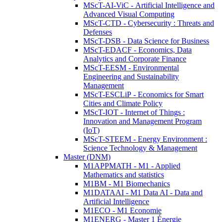
MScT-AI-ViC - Artificial Intelligence and
Advanced Visual Computing
MScT-CTD - Cybersecurity : Threats and
Defenses
MScT-DSB - Data Science for Business
MScT-EDACF - Economics, Data
Analytics and Corporate Finance
MScT-EESM - Environmental
Engineering and Sustainability
Management
MScT-ESCLiP - Economics for Smart
Cities and Climate Policy
MScT-IOT - Internet of Things :
Innovation and Management Program
(IoT)
MScT-STEEM - Energy Environment :
Science Technology & Management
Master (DNM)
M1APPMATH - M1 - Applied
Mathematics and statistics
M1BM - M1 Biomechanics
M1DATAAI - M1 Data AI - Data and
Artificial Intelligence
M1ECO - M1 Economie
M1ENERG - Master 1 Énergie