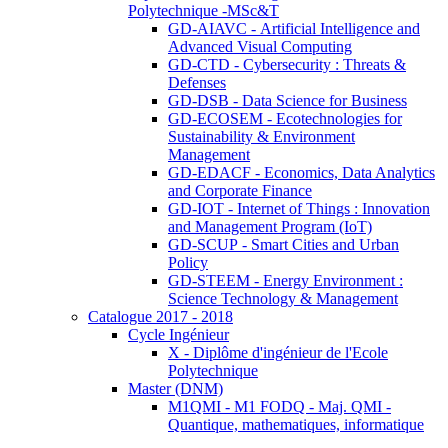
Polytechnique -MSc&T
GD-AIAVC - Artificial Intelligence and
Advanced Visual Computing
GD-CTD - Cybersecurity : Threats &
Defenses
GD-DSB - Data Science for Business
GD-ECOSEM - Ecotechnologies for
Sustainability & Environment
Management
GD-EDACF - Economics, Data Analytics
and Corporate Finance
GD-IOT - Internet of Things : Innovation
and Management Program (IoT)
GD-SCUP - Smart Cities and Urban
Policy
GD-STEEM - Energy Environment :
Science Technology & Management
Catalogue 2017 - 2018
Cycle Ingénieur
X - Diplôme d'ingénieur de l'Ecole
Polytechnique
Master (DNM)
M1QMI - M1 FODQ - Maj. QMI -
Quantique, mathematiques, informatique