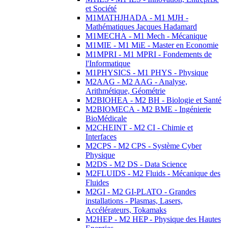
et Société
M1MATHJHADA - M1 MJH -
Mathématiques Jacques Hadamard
M1MECHA - M1 Mech - Mécanique
M1MIE - M1 MiE - Master en Economie
M1MPRI - M1 MPRI - Fondements de
l'Informatique
M1PHYSICS - M1 PHYS - Physique
M2AAG - M2 AAG - Analyse,
Arithmétique, Géométrie
M2BIOHEA - M2 BH - Biologie et Santé
M2BIOMECA - M2 BME - Ingénierie
BioMédicale
M2CHEINT - M2 CI - Chimie et
Interfaces
M2CPS - M2 CPS - Système Cyber
Physique
M2DS - M2 DS - Data Science
M2FLUIDS - M2 Fluids - Mécanique des
Fluides
M2GI - M2 GI-PLATO - Grandes
installations - Plasmas, Lasers,
Accélérateurs, Tokamaks
M2HEP - M2 HEP - Physique des Hautes