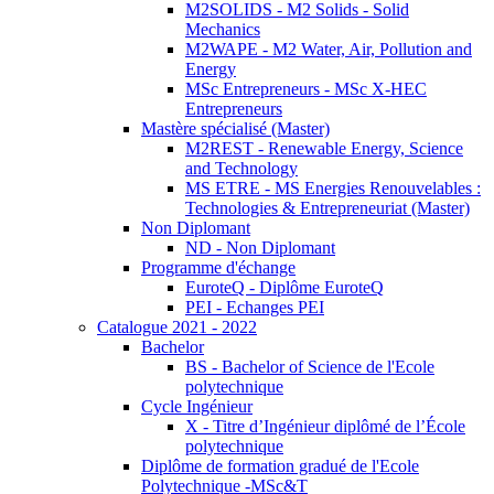
M2SOLIDS - M2 Solids - Solid
Mechanics
M2WAPE - M2 Water, Air, Pollution and
Energy
MSc Entrepreneurs - MSc X-HEC
Entrepreneurs
Mastère spécialisé (Master)
M2REST - Renewable Energy, Science
and Technology
MS ETRE - MS Energies Renouvelables :
Technologies & Entrepreneuriat (Master)
Non Diplomant
ND - Non Diplomant
Programme d'échange
EuroteQ - Diplôme EuroteQ
PEI - Echanges PEI
Catalogue 2021 - 2022
Bachelor
BS - Bachelor of Science de l'Ecole
polytechnique
Cycle Ingénieur
X - Titre d’Ingénieur diplômé de l’École
polytechnique
Diplôme de formation gradué de l'Ecole
Polytechnique -MSc&T