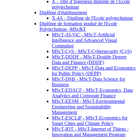
X - Titre d’Ingénieur diplômé de l’École
polytechnique
Diplôme d'établissement
X-4A - Diplôme de l'Ecole polytechnique
Diplôme de formation gradué de l'Ecole
Polytechnique -MSc&T
MScT-AI-ViC - MScT-Artificial
Intelligence and Advanced Visual
Computing
MScT-CyS - MScT-Cybersecurity (CyS)
MScT-DDDF - MScT-Double Degree
Data and Finance (DDDF)
MScT-DEPP - MScT-Data and Economics
for Public Policy (DEPP)
MScT-DSB - MScT-Data Science for
Business
MScT-EDACF - MScT-Economics, Data
Analytics and Corporate Finance
MScT-EESM - MScT-Environmental
Engineering and Sustainability
Management
MScT-ESCLiP - MScT-Economics for
Smart Cities and Climate Policy
MScT-IOT - MScT-Internet of Things :
Innovation and Management Program