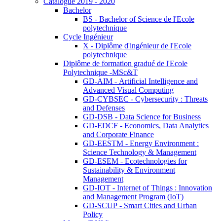
Catalogue 2019 - 2020
Bachelor
BS - Bachelor of Science de l'Ecole
polytechnique
Cycle Ingénieur
X - Diplôme d'ingénieur de l'Ecole
polytechnique
Diplôme de formation gradué de l'Ecole
Polytechnique -MSc&T
GD-AIM - Artificial Intelligence and
Advanced Visual Computing
GD-CYBSEC - Cybersecurity : Threats
and Defenses
GD-DSB - Data Science for Business
GD-EDCF - Economics, Data Analytics
and Corporate Finance
GD-EESTM - Energy Environment :
Science Technology & Management
GD-ESEM - Ecotechnologies for
Sustainability & Environment
Management
GD-IOT - Internet of Things : Innovation
and Management Program (IoT)
GD-SCUP - Smart Cities and Urban
Policy