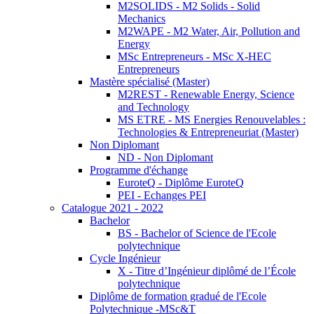
M2SOLIDS - M2 Solids - Solid
Mechanics
M2WAPE - M2 Water, Air, Pollution and
Energy
MSc Entrepreneurs - MSc X-HEC
Entrepreneurs
Mastère spécialisé (Master)
M2REST - Renewable Energy, Science
and Technology
MS ETRE - MS Energies Renouvelables :
Technologies & Entrepreneuriat (Master)
Non Diplomant
ND - Non Diplomant
Programme d'échange
EuroteQ - Diplôme EuroteQ
PEI - Echanges PEI
Catalogue 2021 - 2022
Bachelor
BS - Bachelor of Science de l'Ecole
polytechnique
Cycle Ingénieur
X - Titre d’Ingénieur diplômé de l’École
polytechnique
Diplôme de formation gradué de l'Ecole
Polytechnique -MSc&T