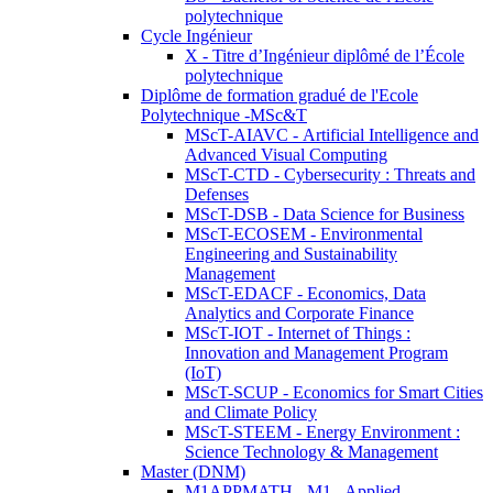
polytechnique
Cycle Ingénieur
X - Titre d’Ingénieur diplômé de l’École
polytechnique
Diplôme de formation gradué de l'Ecole
Polytechnique -MSc&T
MScT-AIAVC - Artificial Intelligence and
Advanced Visual Computing
MScT-CTD - Cybersecurity : Threats and
Defenses
MScT-DSB - Data Science for Business
MScT-ECOSEM - Environmental
Engineering and Sustainability
Management
MScT-EDACF - Economics, Data
Analytics and Corporate Finance
MScT-IOT - Internet of Things :
Innovation and Management Program
(IoT)
MScT-SCUP - Economics for Smart Cities
and Climate Policy
MScT-STEEM - Energy Environment :
Science Technology & Management
Master (DNM)
M1APPMATH - M1 - Applied