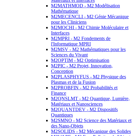
Matériaux et Interfaces
M2MATHMOD - M2 Modélisation
Mathématique
M2MECENCLI - M2 Génie Mécanique
pour les Cliniciens
M2MOCHI - M2 Chimie Moléculaire et
Interfaces
M2MPRI - M2 Fondements de
l'Informatique MPRI
M2MSV - M2 Mathématiques pour les
Sciences du Vivant
M2OPTIM - M2 Optimisation
M2PIC - M2 Projet, Innovation,
Conception
M2PLASPHYFUS - M2 Physique des
Plasmas et de la Fusion
M2PROBFIN - M2 Probabilités et
Finance
M2QNSLMT - M2 Quantique, Lumière,
Matériaux et Nanosciences
M2QUANTDEV - M2 Dispositifs
Quantiques
M2SMNO - M2 Science des Matériaux et
des Nano-Objets
M2SOLIDS - M2 Mécanique des Solides