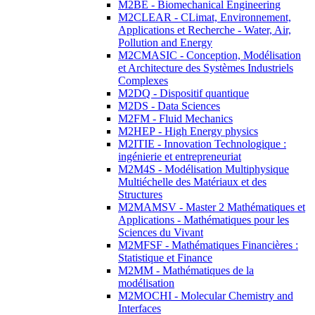
M2BE - Biomechanical Engineering
M2CLEAR - CLimat, Environnement,
Applications et Recherche - Water, Air,
Pollution and Energy
M2CMASIC - Conception, Modélisation
et Architecture des Systèmes Industriels
Complexes
M2DQ - Dispositif quantique
M2DS - Data Sciences
M2FM - Fluid Mechanics
M2HEP - High Energy physics
M2ITIE - Innovation Technologique :
ingénierie et entrepreneuriat
M2M4S - Modélisation Multiphysique
Multiéchelle des Matériaux et des
Structures
M2MAMSV - Master 2 Mathématiques et
Applications - Mathématiques pour les
Sciences du Vivant
M2MFSF - Mathématiques Financières :
Statistique et Finance
M2MM - Mathématiques de la
modélisation
M2MOCHI - Molecular Chemistry and
Interfaces