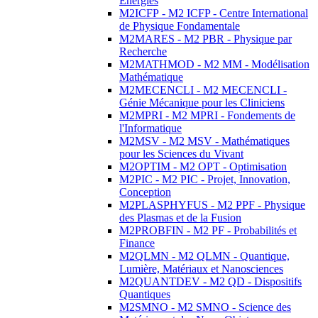
Energies
M2ICFP - M2 ICFP - Centre International
de Physique Fondamentale
M2MARES - M2 PBR - Physique par
Recherche
M2MATHMOD - M2 MM - Modélisation
Mathématique
M2MECENCLI - M2 MECENCLI -
Génie Mécanique pour les Cliniciens
M2MPRI - M2 MPRI - Fondements de
l'Informatique
M2MSV - M2 MSV - Mathématiques
pour les Sciences du Vivant
M2OPTIM - M2 OPT - Optimisation
M2PIC - M2 PIC - Projet, Innovation,
Conception
M2PLASPHYFUS - M2 PPF - Physique
des Plasmas et de la Fusion
M2PROBFIN - M2 PF - Probabilités et
Finance
M2QLMN - M2 QLMN - Quantique,
Lumière, Matériaux et Nanosciences
M2QUANTDEV - M2 QD - Dispositifs
Quantiques
M2SMNO - M2 SMNO - Science des