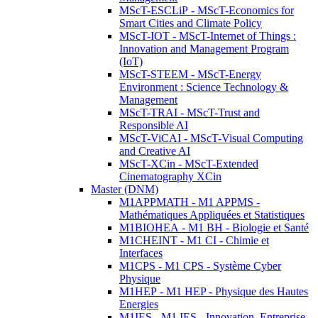
MScT-ESCLiP - MScT-Economics for
Smart Cities and Climate Policy
MScT-IOT - MScT-Internet of Things :
Innovation and Management Program
(IoT)
MScT-STEEM - MScT-Energy
Environment : Science Technology &
Management
MScT-TRAI - MScT-Trust and
Responsible AI
MScT-ViCAI - MScT-Visual Computing
and Creative AI
MScT-XCin - MScT-Extended
Cinematography XCin
Master (DNM)
M1APPMATH - M1 APPMS -
Mathématiques Appliquées et Statistiques
M1BIOHEA - M1 BH - Biologie et Santé
M1CHEINT - M1 CI - Chimie et
Interfaces
M1CPS - M1 CPS - Système Cyber
Physique
M1HEP - M1 HEP - Physique des Hautes
Energies
M1IES - M1 IES - Innovation, Entreprise