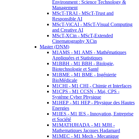
Environment : Science Technology &
Management
MScT-TRAI - MScT-Trust and
Responsible AI
MScT-ViCAI - MScT-Visual Computing
and Creative AI
MScT-XCin - MScT-Extended
Cinematography XCin
Master (DNM)
M1AMS - M1 AMS - Mathématiques
Appliquées et Statistiques
M1BBH - M1 BBH - Biologie,
Biotechnologie et Santé
M1BME - M1 BME - Ingénierie
BioMédicale
M1CHI - M1 CHI - Chimie et Interfaces
M1CPS - M1 CCSN - Maj. CPS -
Système Cyber Physique
M1HEP - M1 HEP - Physique des Hautes
Energies
M1IES - M1 IES - Innovation, Entreprise
et Société
M1MATHJHADA - M1 MJH -
Mathematiques Jacques Hadamard
M1MEC - M1 Mech - Mecanique