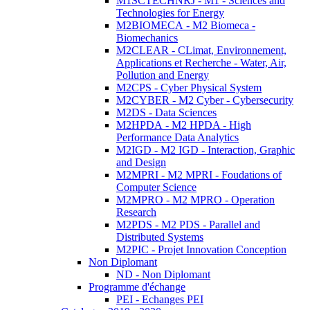
M1SCTECHNRJ - M1 - Sciences and
Technologies for Energy
M2BIOMECA - M2 Biomeca -
Biomechanics
M2CLEAR - CLimat, Environnement,
Applications et Recherche - Water, Air,
Pollution and Energy
M2CPS - Cyber Physical System
M2CYBER - M2 Cyber - Cybersecurity
M2DS - Data Sciences
M2HPDA - M2 HPDA - High
Performance Data Analytics
M2IGD - M2 IGD - Interaction, Graphic
and Design
M2MPRI - M2 MPRI - Foudations of
Computer Science
M2MPRO - M2 MPRO - Operation
Research
M2PDS - M2 PDS - Parallel and
Distributed Systems
M2PIC - Projet Innovation Conception
Non Diplomant
ND - Non Diplomant
Programme d'échange
PEI - Echanges PEI