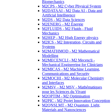
Biomechanics
M2CPS - M2 Cyber Physical System
M2DATAAI - M2 Data AI - Data and
Artificial Intelligence
M2DS - M2 Data Sciences
M2ENERG - M2 Énergie
M2FLUIDS - M2 Fluids - Fluid
Mechanics
M2HEP - M2 High Energy physics
M2ICS - M2 Integration, Circuits and
Systems
M2MATHMOD - M2 Mathematical
Modelling
M2MECENCLI - M2 Mecencli -
Mechanical Engineering for Clinicians
M2MICAS - M2 Machine Learning,
Communications and Security
M2MOCHI - M2 Molecular Chemistry
and Interfaces
M2MSV - M2 MSV - Mathématiques
pour les Sciences du Vivant
M2OPTIM - M2 Optimisation
M2PIC - M2 Projet Innovation Conception
M2QNSLMT - M2 Quantum, Light,
Materials and Nanosciences