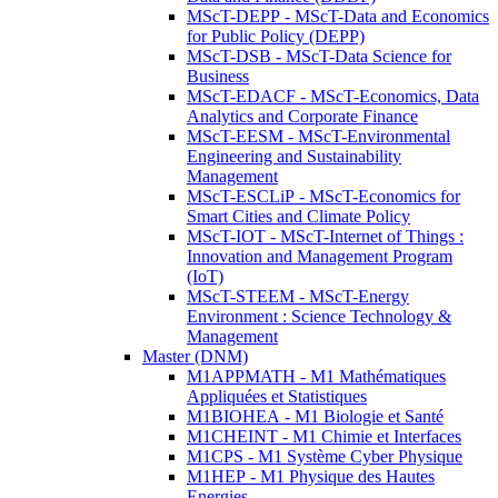
MScT-DEPP - MScT-Data and Economics
for Public Policy (DEPP)
MScT-DSB - MScT-Data Science for
Business
MScT-EDACF - MScT-Economics, Data
Analytics and Corporate Finance
MScT-EESM - MScT-Environmental
Engineering and Sustainability
Management
MScT-ESCLiP - MScT-Economics for
Smart Cities and Climate Policy
MScT-IOT - MScT-Internet of Things :
Innovation and Management Program
(IoT)
MScT-STEEM - MScT-Energy
Environment : Science Technology &
Management
Master (DNM)
M1APPMATH - M1 Mathématiques
Appliquées et Statistiques
M1BIOHEA - M1 Biologie et Santé
M1CHEINT - M1 Chimie et Interfaces
M1CPS - M1 Système Cyber Physique
M1HEP - M1 Physique des Hautes
Energies