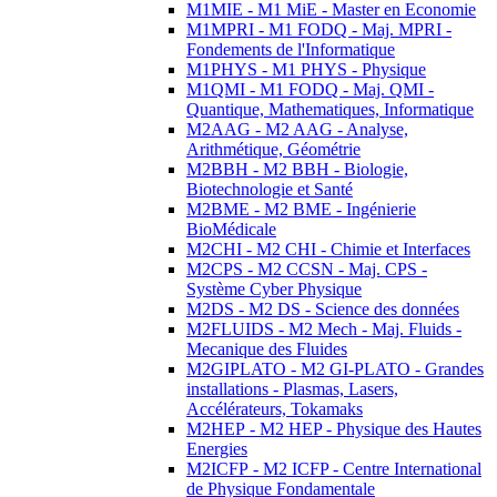
M1MIE - M1 MiE - Master en Economie
M1MPRI - M1 FODQ - Maj. MPRI -
Fondements de l'Informatique
M1PHYS - M1 PHYS - Physique
M1QMI - M1 FODQ - Maj. QMI -
Quantique, Mathematiques, Informatique
M2AAG - M2 AAG - Analyse,
Arithmétique, Géométrie
M2BBH - M2 BBH - Biologie,
Biotechnologie et Santé
M2BME - M2 BME - Ingénierie
BioMédicale
M2CHI - M2 CHI - Chimie et Interfaces
M2CPS - M2 CCSN - Maj. CPS -
Système Cyber Physique
M2DS - M2 DS - Science des données
M2FLUIDS - M2 Mech - Maj. Fluids -
Mecanique des Fluides
M2GIPLATO - M2 GI-PLATO - Grandes
installations - Plasmas, Lasers,
Accélérateurs, Tokamaks
M2HEP - M2 HEP - Physique des Hautes
Energies
M2ICFP - M2 ICFP - Centre International
de Physique Fondamentale