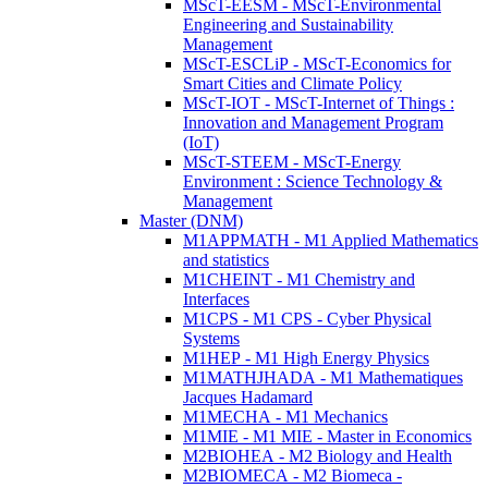
MScT-EESM - MScT-Environmental
Engineering and Sustainability
Management
MScT-ESCLiP - MScT-Economics for
Smart Cities and Climate Policy
MScT-IOT - MScT-Internet of Things :
Innovation and Management Program
(IoT)
MScT-STEEM - MScT-Energy
Environment : Science Technology &
Management
Master (DNM)
M1APPMATH - M1 Applied Mathematics
and statistics
M1CHEINT - M1 Chemistry and
Interfaces
M1CPS - M1 CPS - Cyber Physical
Systems
M1HEP - M1 High Energy Physics
M1MATHJHADA - M1 Mathematiques
Jacques Hadamard
M1MECHA - M1 Mechanics
M1MIE - M1 MIE - Master in Economics
M2BIOHEA - M2 Biology and Health
M2BIOMECA - M2 Biomeca -