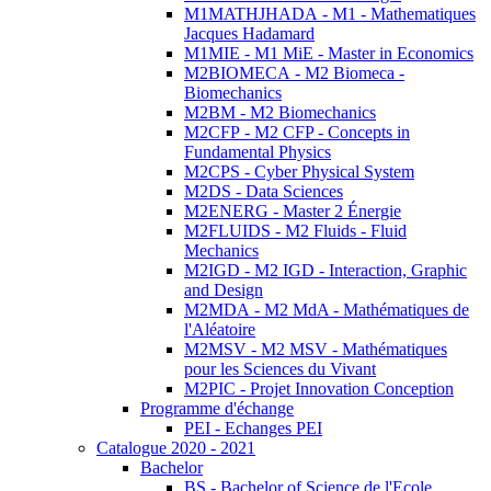
M1MATHJHADA - M1 - Mathematiques
Jacques Hadamard
M1MIE - M1 MiE - Master in Economics
M2BIOMECA - M2 Biomeca -
Biomechanics
M2BM - M2 Biomechanics
M2CFP - M2 CFP - Concepts in
Fundamental Physics
M2CPS - Cyber Physical System
M2DS - Data Sciences
M2ENERG - Master 2 Énergie
M2FLUIDS - M2 Fluids - Fluid
Mechanics
M2IGD - M2 IGD - Interaction, Graphic
and Design
M2MDA - M2 MdA - Mathématiques de
l'Aléatoire
M2MSV - M2 MSV - Mathématiques
pour les Sciences du Vivant
M2PIC - Projet Innovation Conception
Programme d'échange
PEI - Echanges PEI
Catalogue 2020 - 2021
Bachelor
BS - Bachelor of Science de l'Ecole