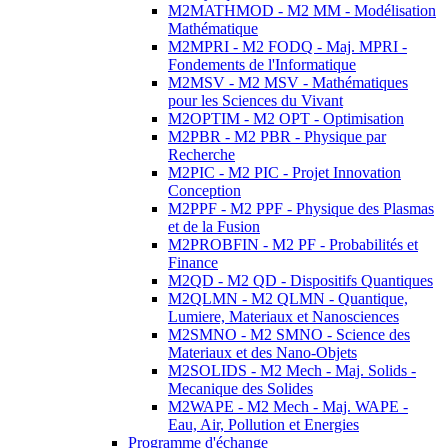
M2MATHMOD - M2 MM - Modélisation
Mathématique
M2MPRI - M2 FODQ - Maj. MPRI -
Fondements de l'Informatique
M2MSV - M2 MSV - Mathématiques
pour les Sciences du Vivant
M2OPTIM - M2 OPT - Optimisation
M2PBR - M2 PBR - Physique par
Recherche
M2PIC - M2 PIC - Projet Innovation
Conception
M2PPF - M2 PPF - Physique des Plasmas
et de la Fusion
M2PROBFIN - M2 PF - Probabilités et
Finance
M2QD - M2 QD - Dispositifs Quantiques
M2QLMN - M2 QLMN - Quantique,
Lumiere, Materiaux et Nanosciences
M2SMNO - M2 SMNO - Science des
Materiaux et des Nano-Objets
M2SOLIDS - M2 Mech - Maj. Solids -
Mecanique des Solides
M2WAPE - M2 Mech - Maj. WAPE -
Eau, Air, Pollution et Energies
Programme d'échange