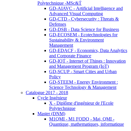
Polytechnique -MSc&T
GD-AIAVC - Artificial Intelligence and
Advanced Visual Computing
GD-CTD - Cybersecurity : Threats &
Defenses
GD-DSB - Data Science for Business
GD-ECOSEM - Ecotechnologies for
Sustainability & Environment
Management
GD-EDACF - Economics, Data Analytics
and Corporate Finance
GD-IOT - Internet of Things : Innovation
and Management Program (IoT)
GD-SCUP - Smart Cities and Urban
Policy
GD-STEEM - Energy Environment :
Science Technology & Management
Catalogue 2017 - 2018
Cycle Ingénieur
X - Diplôme d'ingénieur de l'Ecole
Polytechnique
Master (DNM)
M1QMI - M1 FODQ - Maj. QMI -
Quantique, mathematiques, informatique