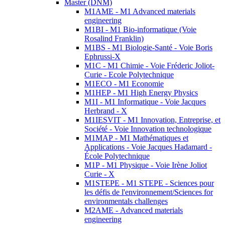
Master (DNM)
M1AME - M1 Advanced materials
engineering
M1BI - M1 Bio-informatique (Voie
Rosalind Franklin)
M1BS - M1 Biologie-Santé - Voie Boris
Ephrussi-X
M1C - M1 Chimie - Voie Fréderic Joliot-
Curie - Ecole Polytechnique
M1ECO - M1 Economie
M1HEP - M1 High Energy Physics
M1I - M1 Informatique - Voie Jacques
Herbrand - X
M1IESVIT - M1 Innovation, Entreprise, et
Société - Voie Innovation technologique
M1MAP - M1 Mathématiques et
Applications - Voie Jacques Hadamard -
École Polytechnique
M1P - M1 Physique - Voie Irène Joliot
Curie - X
M1STEPE - M1 STEPE - Sciences pour
les défis de l'environnement/Sciences for
environmentals challenges
M2AME - Advanced materials
engineering