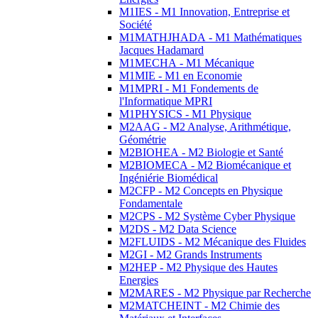
M1IES - M1 Innovation, Entreprise et
Société
M1MATHJHADA - M1 Mathématiques
Jacques Hadamard
M1MECHA - M1 Mécanique
M1MIE - M1 en Economie
M1MPRI - M1 Fondements de
l'Informatique MPRI
M1PHYSICS - M1 Physique
M2AAG - M2 Analyse, Arithmétique,
Géométrie
M2BIOHEA - M2 Biologie et Santé
M2BIOMECA - M2 Biomécanique et
Ingéniérie Biomédical
M2CFP - M2 Concepts en Physique
Fondamentale
M2CPS - M2 Système Cyber Physique
M2DS - M2 Data Science
M2FLUIDS - M2 Mécanique des Fluides
M2GI - M2 Grands Instruments
M2HEP - M2 Physique des Hautes
Energies
M2MARES - M2 Physique par Recherche
M2MATCHEINT - M2 Chimie des