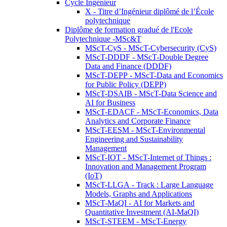
Cycle Ingénieur
X - Titre d’Ingénieur diplômé de l’École
polytechnique
Diplôme de formation gradué de l'Ecole
Polytechnique -MSc&T
MScT-CyS - MScT-Cybersecurity (CyS)
MScT-DDDF - MScT-Double Degree
Data and Finance (DDDF)
MScT-DEPP - MScT-Data and Economics
for Public Policy (DEPP)
MScT-DSAIB - MScT-Data Science and
AI for Business
MScT-EDACF - MScT-Economics, Data
Analytics and Corporate Finance
MScT-EESM - MScT-Environmental
Engineering and Sustainability
Management
MScT-IOT - MScT-Internet of Things :
Innovation and Management Program
(IoT)
MScT-LLGA - Track : Large Language
Models, Graphs and Applications
MScT-MaQI - AI for Markets and
Quantitative Investment (AI-MaQI)
MScT-STEEM - MScT-Energy