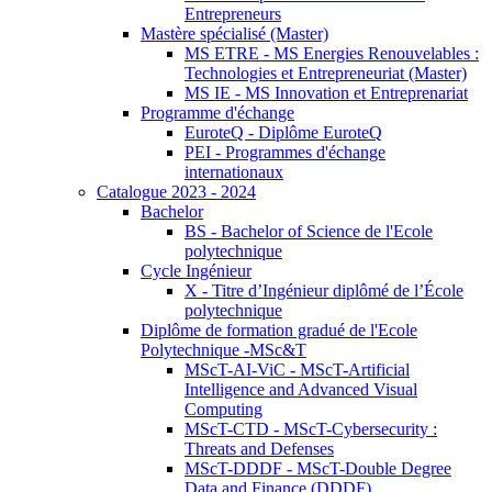
Entrepreneurs
Mastère spécialisé (Master)
MS ETRE - MS Energies Renouvelables :
Technologies et Entrepreneuriat (Master)
MS IE - MS Innovation et Entreprenariat
Programme d'échange
EuroteQ - Diplôme EuroteQ
PEI - Programmes d'échange
internationaux
Catalogue 2023 - 2024
Bachelor
BS - Bachelor of Science de l'Ecole
polytechnique
Cycle Ingénieur
X - Titre d’Ingénieur diplômé de l’École
polytechnique
Diplôme de formation gradué de l'Ecole
Polytechnique -MSc&T
MScT-AI-ViC - MScT-Artificial
Intelligence and Advanced Visual
Computing
MScT-CTD - MScT-Cybersecurity :
Threats and Defenses
MScT-DDDF - MScT-Double Degree
Data and Finance (DDDF)