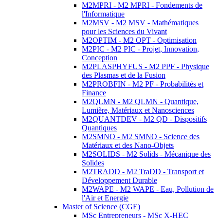
M2MPRI - M2 MPRI - Fondements de
l'Informatique
M2MSV - M2 MSV - Mathématiques
pour les Sciences du Vivant
M2OPTIM - M2 OPT - Optimisation
M2PIC - M2 PIC - Projet, Innovation,
Conception
M2PLASPHYFUS - M2 PPF - Physique
des Plasmas et de la Fusion
M2PROBFIN - M2 PF - Probabilités et
Finance
M2QLMN - M2 QLMN - Quantique,
Lumière, Matériaux et Nanosciences
M2QUANTDEV - M2 QD - Dispositifs
Quantiques
M2SMNO - M2 SMNO - Science des
Matériaux et des Nano-Objets
M2SOLIDS - M2 Solids - Mécanique des
Solides
M2TRADD - M2 TraDD - Transport et
Développement Durable
M2WAPE - M2 WAPE - Eau, Pollution de
l'Air et Energie
Master of Science (CGE)
MSc Entrepreneurs - MSc X-HEC