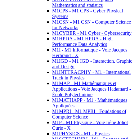
Mathematics and statistics
M1CPS - M1 CPS - Cyber Physical
Systems
M1CSN - M1 CSN - Computer Science
for Networks
M1CYBER - M1 Cyber - Cybersecurity
M1HPDA - M1 HPDA - High
Performance Data Analytics
M1I - M1 Informatique - Voie Jacques
Herbrand - X
M1IGD - M1 IGD - Interaction, Graphic
and Design
M1INTTRACPHY - M1 - International
Track in Physics
M1MAP - M1 Mathématiques et
Applications - Voie Jacques Hadamard -
École Polytechnique
M1MATHAPP - M1 - Mathématiques
Appliquées
M1MPRI - M1 MPRI - Foudations of
Computer Science
M1P - M1 Physique - Voie Irène Joliot
Curie - X
M1PHYSICS - M1 - Physics