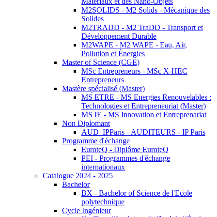
Matériaux et des Nano-Objets
M2SOLIDS - M2 Solids - Mécanique des
Solides
M2TRADD - M2 TraDD - Transport et
Développement Durable
M2WAPE - M2 WAPE - Eau, Air,
Pollution et Énergies
Master of Science (CGE)
MSc Entrepreneurs - MSc X-HEC
Entrepreneurs
Mastère spécialisé (Master)
MS ETRE - MS Energies Renouvelables :
Technologies et Entrepreneuriat (Master)
MS IE - MS Innovation et Entreprenariat
Non Diplomant
AUD_IPParis - AUDITEURS - IP Paris
Programme d'échange
EuroteQ - Diplôme EuroteQ
PEI - Programmes d'échange
internationaux
Catalogue 2024 - 2025
Bachelor
BX - Bachelor of Science de l'Ecole
polytechnique
Cycle Ingénieur