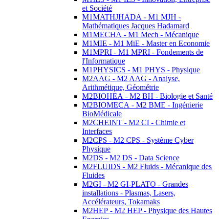
et Société
M1MATHJHADA - M1 MJH -
Mathématiques Jacques Hadamard
M1MECHA - M1 Mech - Mécanique
M1MIE - M1 MiE - Master en Economie
M1MPRI - M1 MPRI - Fondements de
l'Informatique
M1PHYSICS - M1 PHYS - Physique
M2AAG - M2 AAG - Analyse,
Arithmétique, Géométrie
M2BIOHEA - M2 BH - Biologie et Santé
M2BIOMECA - M2 BME - Ingénierie
BioMédicale
M2CHEINT - M2 CI - Chimie et
Interfaces
M2CPS - M2 CPS - Système Cyber
Physique
M2DS - M2 DS - Data Science
M2FLUIDS - M2 Fluids - Mécanique des
Fluides
M2GI - M2 GI-PLATO - Grandes
installations - Plasmas, Lasers,
Accélérateurs, Tokamaks
M2HEP - M2 HEP - Physique des Hautes