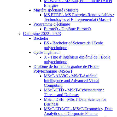
M2WAPE - M2 Eau, Pollution de l'Air et
Energies
Mastère spécialisé (Master)
MS ETRE - MS Energies Renouvelables :
Technologies et Entrepreneuriat (Master)
Programme d'échange
EuroteQ - Diplôme EuroteQ
Catalogue 2022 - 2023
Bachelor
BS - Bachelor of Science de l'Ecole
polytechnique
Cycle Ingénieur
X - Titre d’Ingénieur diplômé de l’École
polytechnique
Diplôme de formation gradué de l'Ecole
Polytechnique -MSc&T
MScT-AI-ViC - MScT-Artificial
Intelligence and Advanced Visual
Computing
MScT-CTD - MScT-Cybersecurity :
Threats and Defenses
MScT-DSB - MScT-Data Science for
Business
MScT-EDACF - MScT-Economics, Data
Analytics and Corporate Finance