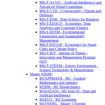
MScT-AI-ViC - Artificial Intelligence and
Advanced Visual Computing
MScT-CTD - Cybersecurity : Threats and
Defenses
MScT-DSB - Data Science for Business
MScT-EDACF - Economics, Data
Analytics and Corporate Finance
MScT-EESM - Environmental
Engineering and Sustainability
Management
MScT-ESCLiP - Economics for Smart
Cities and Climate Policy
MScT-IOT - Internet of Things :
Innovation and Management Program
(IoT)
MScT-STEEM - Energy Environment :
Science Technology & Management
Master (DNM)
M1APPMATH - M1 - Applied
Mathematics and statistics
M1BM - M1 Biomechanics
M1DATAAI - M1 Data AI - Data and
Artificial Intelligence
M1ECO - M1 Economie
M1ENERG - Master 1 Énergie