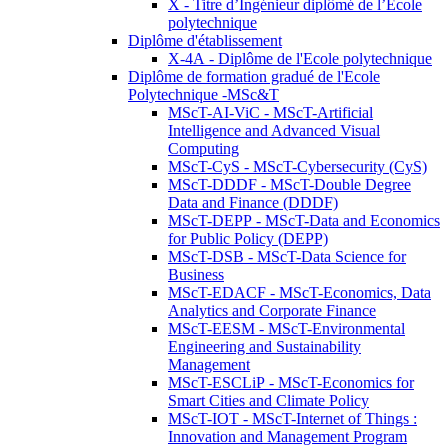
X - Titre d’Ingénieur diplômé de l’École
polytechnique
Diplôme d'établissement
X-4A - Diplôme de l'Ecole polytechnique
Diplôme de formation gradué de l'Ecole
Polytechnique -MSc&T
MScT-AI-ViC - MScT-Artificial
Intelligence and Advanced Visual
Computing
MScT-CyS - MScT-Cybersecurity (CyS)
MScT-DDDF - MScT-Double Degree
Data and Finance (DDDF)
MScT-DEPP - MScT-Data and Economics
for Public Policy (DEPP)
MScT-DSB - MScT-Data Science for
Business
MScT-EDACF - MScT-Economics, Data
Analytics and Corporate Finance
MScT-EESM - MScT-Environmental
Engineering and Sustainability
Management
MScT-ESCLiP - MScT-Economics for
Smart Cities and Climate Policy
MScT-IOT - MScT-Internet of Things :
Innovation and Management Program