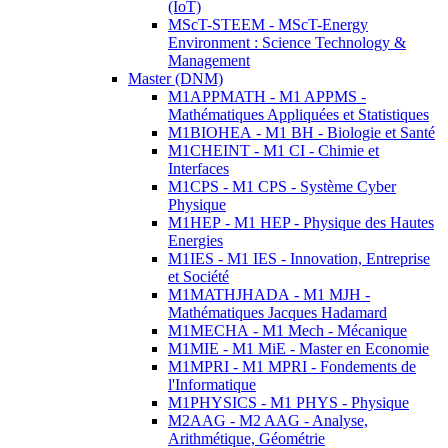
(IoT)
MScT-STEEM - MScT-Energy
Environment : Science Technology &
Management
Master (DNM)
M1APPMATH - M1 APPMS -
Mathématiques Appliquées et Statistiques
M1BIOHEA - M1 BH - Biologie et Santé
M1CHEINT - M1 CI - Chimie et
Interfaces
M1CPS - M1 CPS - Système Cyber
Physique
M1HEP - M1 HEP - Physique des Hautes
Energies
M1IES - M1 IES - Innovation, Entreprise
et Société
M1MATHJHADA - M1 MJH -
Mathématiques Jacques Hadamard
M1MECHA - M1 Mech - Mécanique
M1MIE - M1 MiE - Master en Economie
M1MPRI - M1 MPRI - Fondements de
l'Informatique
M1PHYSICS - M1 PHYS - Physique
M2AAG - M2 AAG - Analyse,
Arithmétique, Géométrie