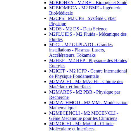
M2BIOHEA - M2 BH - Biologie et Santé
M2BIOMECA - M2 BME - Ingénierie
BioMédicale
M2CPS - M2 CPS - Système Cyber
Physique
M2DS - M2 DS - Data Science
M2FLUIDS - M2 Fluids - Mécanique des
Fluides
M2GI - M2 GI-PLATO - Grandes
installations - Plasmas, Lasers,
Accélérateurs, Tokamaks
M2HEP - M2 HEP - Physique des Hautes
Energies
M2ICFP - M2 ICFP - Centre International
de Physique Fondamentale
M2MACHI - M2 MACHI - Chimie des
Matériaux et Interfaces
M2MARES - M2 PBR - Physique par
Recherche
M2MATHMOD - M2 MM - Modélisation
Mathématique
M2MECENCLI - M2 MECENCLI -
Génie Mécanique pour les Cliniciens
M2MOCHI - M2 MoChI - Chimie
Moléculaire et Interfaces