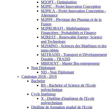
M2OPT - Optimisation
M2PIC - Projet Innovation Conception
M2PICA - Projet Innovation Conception -
Alternance
M2PPF - Physique des Plasmas et de la
Fusion
M2PROBAFI - Mathématiques
Financières : Probabilités et Finance
M2REST - Renewable Energy, Science
and Technology
M2SMNO - Sciences des Matériaux et des
nano-objets
M2TRADD - Transport et Développement
Durable - TRADD
MBIOENT - Master Bio-entrepreneur
Non Diplomant
ND - Non Diplomant
Catalogue 2018 - 2019
Bachelor
BS - Bachelor of Science de l'Ecole
polytechnique
Cycle Ingénieur
X - Diplôme d'ingénieur de l'Ecole
polytechnique
Diplôme de formation gradué de l'Ecole