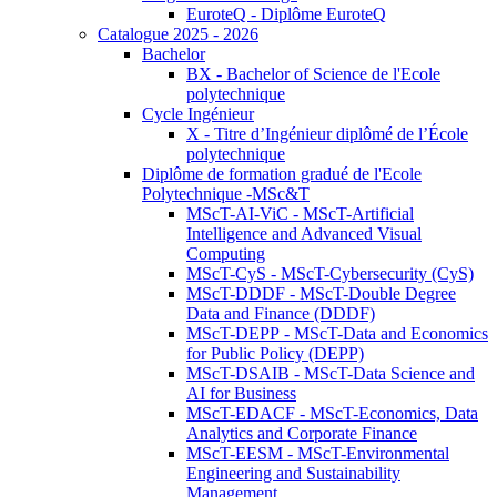
EuroteQ - Diplôme EuroteQ
Catalogue 2025 - 2026
Bachelor
BX - Bachelor of Science de l'Ecole
polytechnique
Cycle Ingénieur
X - Titre d’Ingénieur diplômé de l’École
polytechnique
Diplôme de formation gradué de l'Ecole
Polytechnique -MSc&T
MScT-AI-ViC - MScT-Artificial
Intelligence and Advanced Visual
Computing
MScT-CyS - MScT-Cybersecurity (CyS)
MScT-DDDF - MScT-Double Degree
Data and Finance (DDDF)
MScT-DEPP - MScT-Data and Economics
for Public Policy (DEPP)
MScT-DSAIB - MScT-Data Science and
AI for Business
MScT-EDACF - MScT-Economics, Data
Analytics and Corporate Finance
MScT-EESM - MScT-Environmental
Engineering and Sustainability
Management