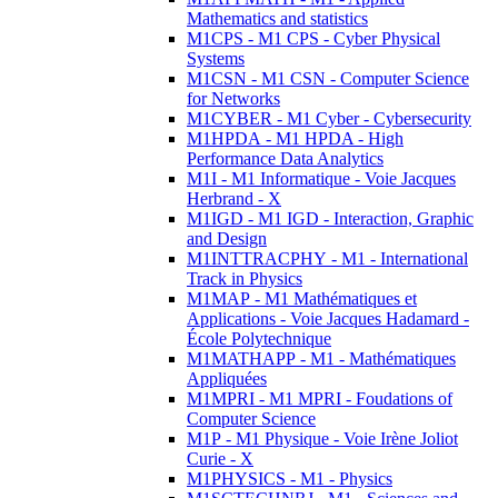
Mathematics and statistics
M1CPS - M1 CPS - Cyber Physical
Systems
M1CSN - M1 CSN - Computer Science
for Networks
M1CYBER - M1 Cyber - Cybersecurity
M1HPDA - M1 HPDA - High
Performance Data Analytics
M1I - M1 Informatique - Voie Jacques
Herbrand - X
M1IGD - M1 IGD - Interaction, Graphic
and Design
M1INTTRACPHY - M1 - International
Track in Physics
M1MAP - M1 Mathématiques et
Applications - Voie Jacques Hadamard -
École Polytechnique
M1MATHAPP - M1 - Mathématiques
Appliquées
M1MPRI - M1 MPRI - Foudations of
Computer Science
M1P - M1 Physique - Voie Irène Joliot
Curie - X
M1PHYSICS - M1 - Physics