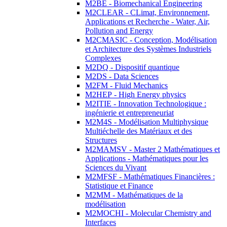
M2BE - Biomechanical Engineering
M2CLEAR - CLimat, Environnement,
Applications et Recherche - Water, Air,
Pollution and Energy
M2CMASIC - Conception, Modélisation
et Architecture des Systèmes Industriels
Complexes
M2DQ - Dispositif quantique
M2DS - Data Sciences
M2FM - Fluid Mechanics
M2HEP - High Energy physics
M2ITIE - Innovation Technologique :
ingénierie et entrepreneuriat
M2M4S - Modélisation Multiphysique
Multiéchelle des Matériaux et des
Structures
M2MAMSV - Master 2 Mathématiques et
Applications - Mathématiques pour les
Sciences du Vivant
M2MFSF - Mathématiques Financières :
Statistique et Finance
M2MM - Mathématiques de la
modélisation
M2MOCHI - Molecular Chemistry and
Interfaces