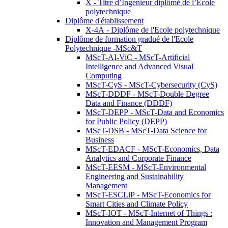
X - Titre d’Ingénieur diplômé de l’École
polytechnique
Diplôme d'établissement
X-4A - Diplôme de l'Ecole polytechnique
Diplôme de formation gradué de l'Ecole
Polytechnique -MSc&T
MScT-AI-ViC - MScT-Artificial
Intelligence and Advanced Visual
Computing
MScT-CyS - MScT-Cybersecurity (CyS)
MScT-DDDF - MScT-Double Degree
Data and Finance (DDDF)
MScT-DEPP - MScT-Data and Economics
for Public Policy (DEPP)
MScT-DSB - MScT-Data Science for
Business
MScT-EDACF - MScT-Economics, Data
Analytics and Corporate Finance
MScT-EESM - MScT-Environmental
Engineering and Sustainability
Management
MScT-ESCLiP - MScT-Economics for
Smart Cities and Climate Policy
MScT-IOT - MScT-Internet of Things :
Innovation and Management Program