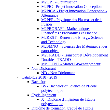
M2OPT - Optimisation
M2PIC - Projet Innovation Conception
M2PICA - Projet Innovation Conception -
Alternance
M2PPF - Physique des Plasmas et de la
Fusion
M2PROBAFI - Mathématiques
Financières : Probabilités et Finance
M2REST - Renewable Energy, Science
and Technology
M2SMNO - Sciences des Matériaux et des
nano-objets
M2TRADD - Transport et Développement
Durable - TRADD
MBIOENT - Master Bio-entrepreneur
Non Diplomant
ND - Non Diplomant
Catalogue 2018 - 2019
Bachelor
BS - Bachelor of Science de l'Ecole
polytechnique
Cycle Ingénieur
X - Diplôme d'ingénieur de l'Ecole
polytechnique
Diplôme de formation gradué de l'Ecole