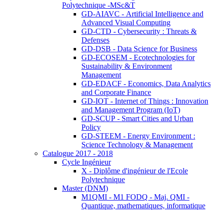
Polytechnique -MSc&T
GD-AIAVC - Artificial Intelligence and
Advanced Visual Computing
GD-CTD - Cybersecurity : Threats &
Defenses
GD-DSB - Data Science for Business
GD-ECOSEM - Ecotechnologies for
Sustainability & Environment
Management
GD-EDACF - Economics, Data Analytics
and Corporate Finance
GD-IOT - Internet of Things : Innovation
and Management Program (IoT)
GD-SCUP - Smart Cities and Urban
Policy
GD-STEEM - Energy Environment :
Science Technology & Management
Catalogue 2017 - 2018
Cycle Ingénieur
X - Diplôme d'ingénieur de l'Ecole
Polytechnique
Master (DNM)
M1QMI - M1 FODQ - Maj. QMI -
Quantique, mathematiques, informatique