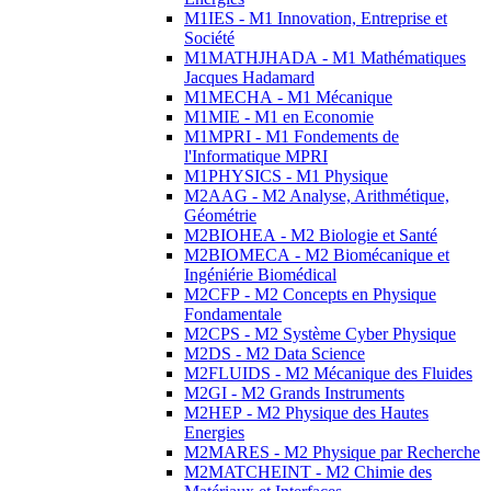
M1IES - M1 Innovation, Entreprise et
Société
M1MATHJHADA - M1 Mathématiques
Jacques Hadamard
M1MECHA - M1 Mécanique
M1MIE - M1 en Economie
M1MPRI - M1 Fondements de
l'Informatique MPRI
M1PHYSICS - M1 Physique
M2AAG - M2 Analyse, Arithmétique,
Géométrie
M2BIOHEA - M2 Biologie et Santé
M2BIOMECA - M2 Biomécanique et
Ingéniérie Biomédical
M2CFP - M2 Concepts en Physique
Fondamentale
M2CPS - M2 Système Cyber Physique
M2DS - M2 Data Science
M2FLUIDS - M2 Mécanique des Fluides
M2GI - M2 Grands Instruments
M2HEP - M2 Physique des Hautes
Energies
M2MARES - M2 Physique par Recherche
M2MATCHEINT - M2 Chimie des