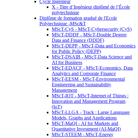
Cycle Ingénieur
X - Titre d’Ingénieur diplômé de l’École
polytechnique
Diplôme de formation gradué de l'Ecole
Polytechnique -MSc&T
MScT-CyS - MScT-Cybersecurity (CyS)
MScT-DDDF - MScT-Double Degree
Data and Finance (DDDF)
MScT-DEPP - MScT-Data and Economics
for Public Policy (DEPP)
MScT-DSAIB - MScT-Data Science and
AI for Business
MScT-EDACF - MScT-Economics, Data
Analytics and Corporate Finance
MScT-EESM - MScT-Environmental
Engineering and Sustainability
Management
MScT-IOT - MScT-Internet of Things :
Innovation and Management Program
(IoT)
MScT-LLGA - Track : Large Language
Models, Graphs and Applications
MScT-MaQI - AI for Markets and
Quantitative Investment (AI-MaQI)
MScT-STEEM - MScT-Energy