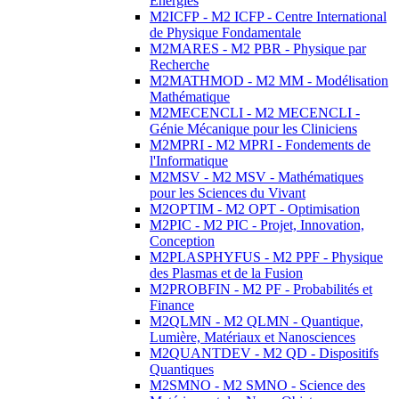
Energies
M2ICFP - M2 ICFP - Centre International
de Physique Fondamentale
M2MARES - M2 PBR - Physique par
Recherche
M2MATHMOD - M2 MM - Modélisation
Mathématique
M2MECENCLI - M2 MECENCLI -
Génie Mécanique pour les Cliniciens
M2MPRI - M2 MPRI - Fondements de
l'Informatique
M2MSV - M2 MSV - Mathématiques
pour les Sciences du Vivant
M2OPTIM - M2 OPT - Optimisation
M2PIC - M2 PIC - Projet, Innovation,
Conception
M2PLASPHYFUS - M2 PPF - Physique
des Plasmas et de la Fusion
M2PROBFIN - M2 PF - Probabilités et
Finance
M2QLMN - M2 QLMN - Quantique,
Lumière, Matériaux et Nanosciences
M2QUANTDEV - M2 QD - Dispositifs
Quantiques
M2SMNO - M2 SMNO - Science des