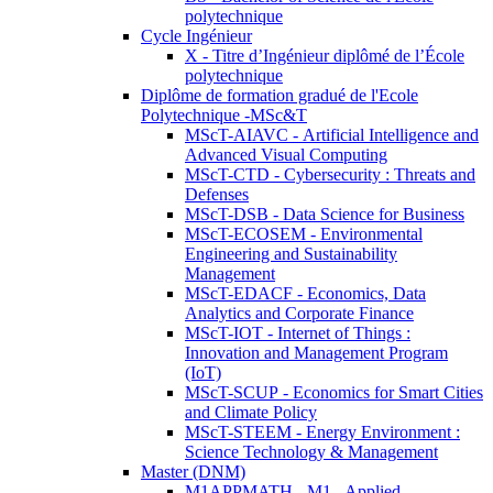
polytechnique
Cycle Ingénieur
X - Titre d’Ingénieur diplômé de l’École
polytechnique
Diplôme de formation gradué de l'Ecole
Polytechnique -MSc&T
MScT-AIAVC - Artificial Intelligence and
Advanced Visual Computing
MScT-CTD - Cybersecurity : Threats and
Defenses
MScT-DSB - Data Science for Business
MScT-ECOSEM - Environmental
Engineering and Sustainability
Management
MScT-EDACF - Economics, Data
Analytics and Corporate Finance
MScT-IOT - Internet of Things :
Innovation and Management Program
(IoT)
MScT-SCUP - Economics for Smart Cities
and Climate Policy
MScT-STEEM - Energy Environment :
Science Technology & Management
Master (DNM)
M1APPMATH - M1 - Applied