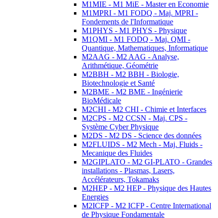
M1MIE - M1 MiE - Master en Economie
M1MPRI - M1 FODQ - Maj. MPRI -
Fondements de l'Informatique
M1PHYS - M1 PHYS - Physique
M1QMI - M1 FODQ - Maj. QMI -
Quantique, Mathematiques, Informatique
M2AAG - M2 AAG - Analyse,
Arithmétique, Géométrie
M2BBH - M2 BBH - Biologie,
Biotechnologie et Santé
M2BME - M2 BME - Ingénierie
BioMédicale
M2CHI - M2 CHI - Chimie et Interfaces
M2CPS - M2 CCSN - Maj. CPS -
Système Cyber Physique
M2DS - M2 DS - Science des données
M2FLUIDS - M2 Mech - Maj. Fluids -
Mecanique des Fluides
M2GIPLATO - M2 GI-PLATO - Grandes
installations - Plasmas, Lasers,
Accélérateurs, Tokamaks
M2HEP - M2 HEP - Physique des Hautes
Energies
M2ICFP - M2 ICFP - Centre International
de Physique Fondamentale