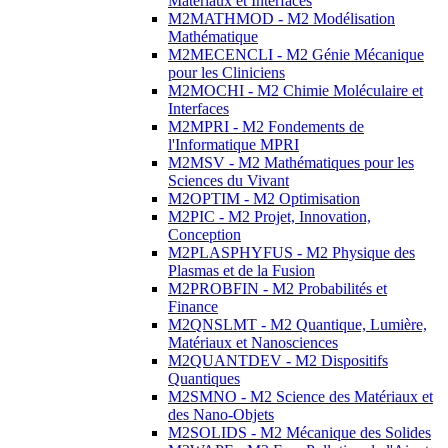
Matériaux et Interfaces
M2MATHMOD - M2 Modélisation
Mathématique
M2MECENCLI - M2 Génie Mécanique
pour les Cliniciens
M2MOCHI - M2 Chimie Moléculaire et
Interfaces
M2MPRI - M2 Fondements de
l'Informatique MPRI
M2MSV - M2 Mathématiques pour les
Sciences du Vivant
M2OPTIM - M2 Optimisation
M2PIC - M2 Projet, Innovation,
Conception
M2PLASPHYFUS - M2 Physique des
Plasmas et de la Fusion
M2PROBFIN - M2 Probabilités et
Finance
M2QNSLMT - M2 Quantique, Lumière,
Matériaux et Nanosciences
M2QUANTDEV - M2 Dispositifs
Quantiques
M2SMNO - M2 Science des Matériaux et
des Nano-Objets
M2SOLIDS - M2 Mécanique des Solides