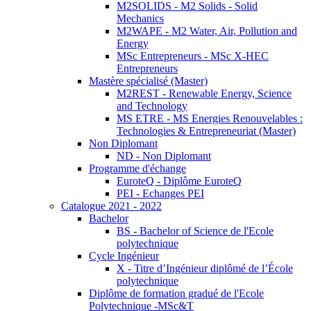
M2SOLIDS - M2 Solids - Solid
Mechanics
M2WAPE - M2 Water, Air, Pollution and
Energy
MSc Entrepreneurs - MSc X-HEC
Entrepreneurs
Mastère spécialisé (Master)
M2REST - Renewable Energy, Science
and Technology
MS ETRE - MS Energies Renouvelables :
Technologies & Entrepreneuriat (Master)
Non Diplomant
ND - Non Diplomant
Programme d'échange
EuroteQ - Diplôme EuroteQ
PEI - Echanges PEI
Catalogue 2021 - 2022
Bachelor
BS - Bachelor of Science de l'Ecole
polytechnique
Cycle Ingénieur
X - Titre d’Ingénieur diplômé de l’École
polytechnique
Diplôme de formation gradué de l'Ecole
Polytechnique -MSc&T