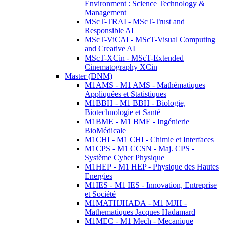
Environment : Science Technology &
Management
MScT-TRAI - MScT-Trust and
Responsible AI
MScT-ViCAI - MScT-Visual Computing
and Creative AI
MScT-XCin - MScT-Extended
Cinematography XCin
Master (DNM)
M1AMS - M1 AMS - Mathématiques
Appliquées et Statistiques
M1BBH - M1 BBH - Biologie,
Biotechnologie et Santé
M1BME - M1 BME - Ingénierie
BioMédicale
M1CHI - M1 CHI - Chimie et Interfaces
M1CPS - M1 CCSN - Maj. CPS -
Système Cyber Physique
M1HEP - M1 HEP - Physique des Hautes
Energies
M1IES - M1 IES - Innovation, Entreprise
et Société
M1MATHJHADA - M1 MJH -
Mathematiques Jacques Hadamard
M1MEC - M1 Mech - Mecanique