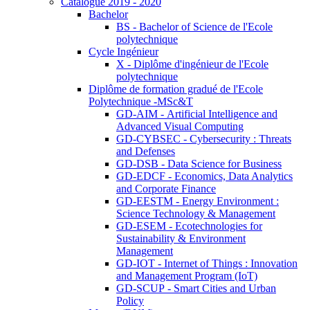
Catalogue 2019 - 2020
Bachelor
BS - Bachelor of Science de l'Ecole
polytechnique
Cycle Ingénieur
X - Diplôme d'ingénieur de l'Ecole
polytechnique
Diplôme de formation gradué de l'Ecole
Polytechnique -MSc&T
GD-AIM - Artificial Intelligence and
Advanced Visual Computing
GD-CYBSEC - Cybersecurity : Threats
and Defenses
GD-DSB - Data Science for Business
GD-EDCF - Economics, Data Analytics
and Corporate Finance
GD-EESTM - Energy Environment :
Science Technology & Management
GD-ESEM - Ecotechnologies for
Sustainability & Environment
Management
GD-IOT - Internet of Things : Innovation
and Management Program (IoT)
GD-SCUP - Smart Cities and Urban
Policy