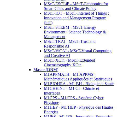
MScT-ESCLiP - MScT-Economics for
Smart Cities and Climate Policy
MScT-IOT - MScT-Internet of Things :
Innovation and Management Program
(IoT)
MScT-STEEM - MScT-Energy
Environment : Science Technology &
Management
MScT-TRAI - MScT-Trust and
Responsible AI
MScT-ViCAI - MScT-Visual Computing
and Creative AI
MScT-XCin - MScT-Extended
Cinematography XCin
Master (DNM)
M1APPMATH - M1 APPMS -
Mathématiques Appliquées et Statistiques
M1BIOHEA - M1 BH - Biologie et Santé
M1CHEINT - M1 CI - Chimie et
Interfaces
M1CPS - M1 CPS - Système Cyber
Physique
M1HEP - M1 HEP - Physique des Hautes
Energies
M1IES - M1 IES - Innovation, Entreprise