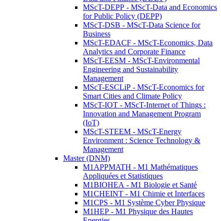
MScT-DEPP - MScT-Data and Economics
for Public Policy (DEPP)
MScT-DSB - MScT-Data Science for
Business
MScT-EDACF - MScT-Economics, Data
Analytics and Corporate Finance
MScT-EESM - MScT-Environmental
Engineering and Sustainability
Management
MScT-ESCLiP - MScT-Economics for
Smart Cities and Climate Policy
MScT-IOT - MScT-Internet of Things :
Innovation and Management Program
(IoT)
MScT-STEEM - MScT-Energy
Environment : Science Technology &
Management
Master (DNM)
M1APPMATH - M1 Mathématiques
Appliquées et Statistiques
M1BIOHEA - M1 Biologie et Santé
M1CHEINT - M1 Chimie et Interfaces
M1CPS - M1 Système Cyber Physique
M1HEP - M1 Physique des Hautes
Energies