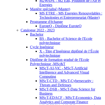
M2WAPE - M2 Eau, Pollution de l'Air et
Energies
Mastère spécialisé (Master)
MS ETRE - MS Energies Renouvelables :
Technologies et Entrepreneuriat (Master)
Programme d'échange
EuroteQ - Diplôme EuroteQ
Catalogue 2022 - 2023
Bachelor
BS - Bachelor of Science de l'Ecole
polytechnique
Cycle Ingénieur
X - Titre d’Ingénieur diplômé de l’École
polytechnique
Diplôme de formation gradué de l'Ecole
Polytechnique -MSc&T
MScT-AI-ViC - MScT-Artificial
Intelligence and Advanced Visual
Computing
MScT-CTD - MScT-Cybersecurity :
Threats and Defenses
MScT-DSB - MScT-Data Science for
Business
MScT-EDACF - MScT-Economics, Data
Analytics and Corporate Finance