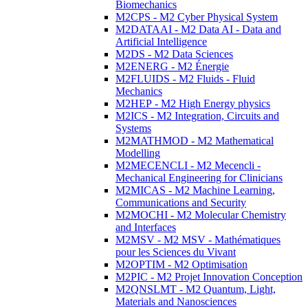
Biomechanics
M2CPS - M2 Cyber Physical System
M2DATAAI - M2 Data AI - Data and
Artificial Intelligence
M2DS - M2 Data Sciences
M2ENERG - M2 Énergie
M2FLUIDS - M2 Fluids - Fluid
Mechanics
M2HEP - M2 High Energy physics
M2ICS - M2 Integration, Circuits and
Systems
M2MATHMOD - M2 Mathematical
Modelling
M2MECENCLI - M2 Mecencli -
Mechanical Engineering for Clinicians
M2MICAS - M2 Machine Learning,
Communications and Security
M2MOCHI - M2 Molecular Chemistry
and Interfaces
M2MSV - M2 MSV - Mathématiques
pour les Sciences du Vivant
M2OPTIM - M2 Optimisation
M2PIC - M2 Projet Innovation Conception
M2QNSLMT - M2 Quantum, Light,
Materials and Nanosciences