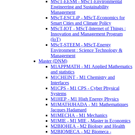
MScT-EESM - MScT-Environmental
Engineering and Sustainability
Management
MScT-ESCLiP - MScT-Economics for
Smart Cities and Climate Policy
MScT-IOT - MScT-Internet of Things :
Innovation and Management Program
(IoT)
MScT-STEEM - MScT-Energy
Environment : Science Technology &
Management
Master (DNM)
M1APPMATH - M1 Applied Mathematics
and statistics
M1CHEINT - M1 Chemistry and
Interfaces
M1CPS - M1 CPS - Cyber Physical
Systems
M1HEP - M1 High Energy Physics
M1MATHJHADA - M1 Mathematiques
Jacques Hadamard
M1MECHA - M1 Mechanics
M1MIE - M1 MIE - Master in Economics
M2BIOHEA - M2 Biology and Health
M2BIOMECA - M2 Biomeca -