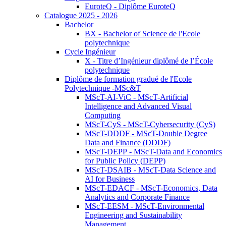
EuroteQ - Diplôme EuroteQ
Catalogue 2025 - 2026
Bachelor
BX - Bachelor of Science de l'Ecole
polytechnique
Cycle Ingénieur
X - Titre d’Ingénieur diplômé de l’École
polytechnique
Diplôme de formation gradué de l'Ecole
Polytechnique -MSc&T
MScT-AI-ViC - MScT-Artificial
Intelligence and Advanced Visual
Computing
MScT-CyS - MScT-Cybersecurity (CyS)
MScT-DDDF - MScT-Double Degree
Data and Finance (DDDF)
MScT-DEPP - MScT-Data and Economics
for Public Policy (DEPP)
MScT-DSAIB - MScT-Data Science and
AI for Business
MScT-EDACF - MScT-Economics, Data
Analytics and Corporate Finance
MScT-EESM - MScT-Environmental
Engineering and Sustainability
Management