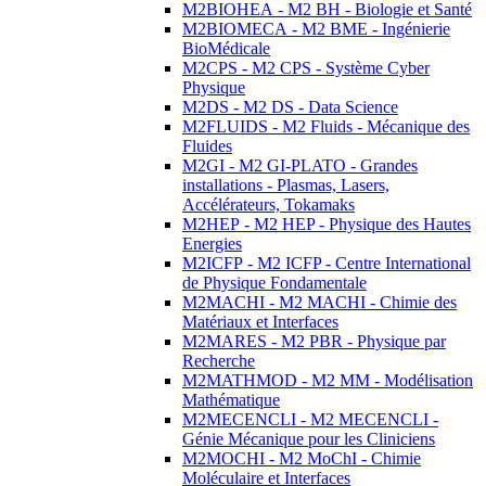
M2BIOHEA - M2 BH - Biologie et Santé
M2BIOMECA - M2 BME - Ingénierie
BioMédicale
M2CPS - M2 CPS - Système Cyber
Physique
M2DS - M2 DS - Data Science
M2FLUIDS - M2 Fluids - Mécanique des
Fluides
M2GI - M2 GI-PLATO - Grandes
installations - Plasmas, Lasers,
Accélérateurs, Tokamaks
M2HEP - M2 HEP - Physique des Hautes
Energies
M2ICFP - M2 ICFP - Centre International
de Physique Fondamentale
M2MACHI - M2 MACHI - Chimie des
Matériaux et Interfaces
M2MARES - M2 PBR - Physique par
Recherche
M2MATHMOD - M2 MM - Modélisation
Mathématique
M2MECENCLI - M2 MECENCLI -
Génie Mécanique pour les Cliniciens
M2MOCHI - M2 MoChI - Chimie
Moléculaire et Interfaces