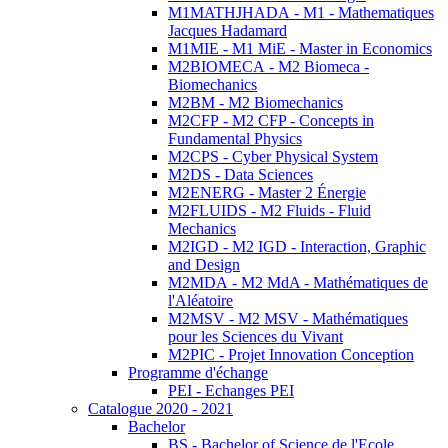
M1MATHJHADA - M1 - Mathematiques
Jacques Hadamard
M1MIE - M1 MiE - Master in Economics
M2BIOMECA - M2 Biomeca -
Biomechanics
M2BM - M2 Biomechanics
M2CFP - M2 CFP - Concepts in
Fundamental Physics
M2CPS - Cyber Physical System
M2DS - Data Sciences
M2ENERG - Master 2 Énergie
M2FLUIDS - M2 Fluids - Fluid
Mechanics
M2IGD - M2 IGD - Interaction, Graphic
and Design
M2MDA - M2 MdA - Mathématiques de
l'Aléatoire
M2MSV - M2 MSV - Mathématiques
pour les Sciences du Vivant
M2PIC - Projet Innovation Conception
Programme d'échange
PEI - Echanges PEI
Catalogue 2020 - 2021
Bachelor
BS - Bachelor of Science de l'Ecole