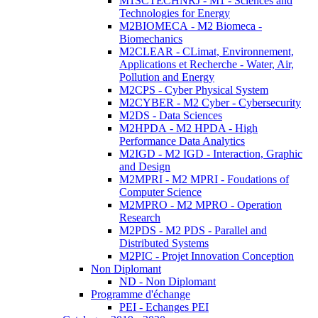
M1SCTECHNRJ - M1 - Sciences and
Technologies for Energy
M2BIOMECA - M2 Biomeca -
Biomechanics
M2CLEAR - CLimat, Environnement,
Applications et Recherche - Water, Air,
Pollution and Energy
M2CPS - Cyber Physical System
M2CYBER - M2 Cyber - Cybersecurity
M2DS - Data Sciences
M2HPDA - M2 HPDA - High
Performance Data Analytics
M2IGD - M2 IGD - Interaction, Graphic
and Design
M2MPRI - M2 MPRI - Foudations of
Computer Science
M2MPRO - M2 MPRO - Operation
Research
M2PDS - M2 PDS - Parallel and
Distributed Systems
M2PIC - Projet Innovation Conception
Non Diplomant
ND - Non Diplomant
Programme d'échange
PEI - Echanges PEI