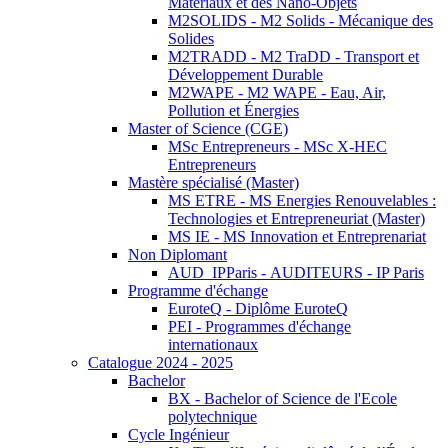
Matériaux et des Nano-Objets
M2SOLIDS - M2 Solids - Mécanique des
Solides
M2TRADD - M2 TraDD - Transport et
Développement Durable
M2WAPE - M2 WAPE - Eau, Air,
Pollution et Énergies
Master of Science (CGE)
MSc Entrepreneurs - MSc X-HEC
Entrepreneurs
Mastère spécialisé (Master)
MS ETRE - MS Energies Renouvelables :
Technologies et Entrepreneuriat (Master)
MS IE - MS Innovation et Entreprenariat
Non Diplomant
AUD_IPParis - AUDITEURS - IP Paris
Programme d'échange
EuroteQ - Diplôme EuroteQ
PEI - Programmes d'échange
internationaux
Catalogue 2024 - 2025
Bachelor
BX - Bachelor of Science de l'Ecole
polytechnique
Cycle Ingénieur