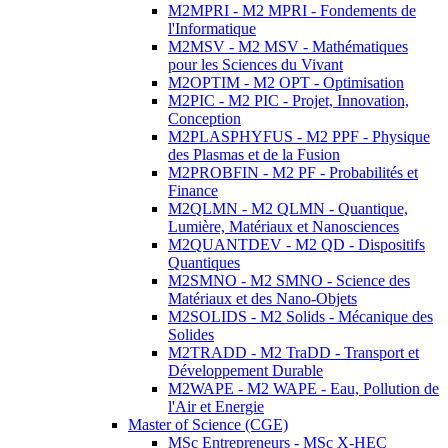
M2MPRI - M2 MPRI - Fondements de
l'Informatique
M2MSV - M2 MSV - Mathématiques
pour les Sciences du Vivant
M2OPTIM - M2 OPT - Optimisation
M2PIC - M2 PIC - Projet, Innovation,
Conception
M2PLASPHYFUS - M2 PPF - Physique
des Plasmas et de la Fusion
M2PROBFIN - M2 PF - Probabilités et
Finance
M2QLMN - M2 QLMN - Quantique,
Lumière, Matériaux et Nanosciences
M2QUANTDEV - M2 QD - Dispositifs
Quantiques
M2SMNO - M2 SMNO - Science des
Matériaux et des Nano-Objets
M2SOLIDS - M2 Solids - Mécanique des
Solides
M2TRADD - M2 TraDD - Transport et
Développement Durable
M2WAPE - M2 WAPE - Eau, Pollution de
l'Air et Energie
Master of Science (CGE)
MSc Entrepreneurs - MSc X-HEC