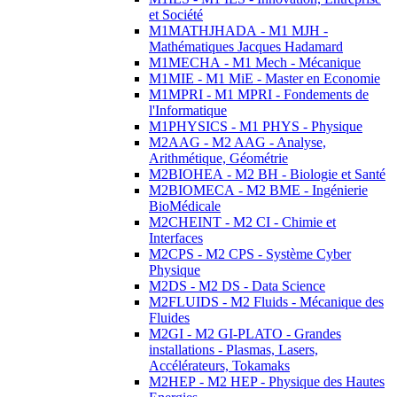
et Société
M1MATHJHADA - M1 MJH -
Mathématiques Jacques Hadamard
M1MECHA - M1 Mech - Mécanique
M1MIE - M1 MiE - Master en Economie
M1MPRI - M1 MPRI - Fondements de
l'Informatique
M1PHYSICS - M1 PHYS - Physique
M2AAG - M2 AAG - Analyse,
Arithmétique, Géométrie
M2BIOHEA - M2 BH - Biologie et Santé
M2BIOMECA - M2 BME - Ingénierie
BioMédicale
M2CHEINT - M2 CI - Chimie et
Interfaces
M2CPS - M2 CPS - Système Cyber
Physique
M2DS - M2 DS - Data Science
M2FLUIDS - M2 Fluids - Mécanique des
Fluides
M2GI - M2 GI-PLATO - Grandes
installations - Plasmas, Lasers,
Accélérateurs, Tokamaks
M2HEP - M2 HEP - Physique des Hautes