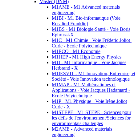
Master (DNM)
M1AME - M1 Advanced materials
engineering
M1BI - M1 Bio-informatique (Voie
Rosalind Franklin)
M1BS - M1 Biologie-Santé - Voie Boris
Ephrussi-X
M1C - M1 Chimie - Voie Fréderic Joliot-
Curie - Ecole Polytechnique
M1ECO - M1 Economie
M1HEP - M1 High Energy Physics
M1I - M1 Informatique - Voie Jacques
Herbrand - X
M1IESVIT - M1 Innovation, Entreprise, et
Société - Voie Innovation technologique
M1MAP - M1 Mathématiques et
Applications - Voie Jacques Hadamard -
École Polytechnique
M1P - M1 Physique - Voie Irène Joliot
Curie - X
M1STEPE - M1 STEPE - Sciences pour
les défis de l'environnement/Sciences for
environmentals challenges
M2AME - Advanced materials
engineering