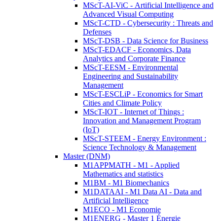
MScT-AI-ViC - Artificial Intelligence and
Advanced Visual Computing
MScT-CTD - Cybersecurity : Threats and
Defenses
MScT-DSB - Data Science for Business
MScT-EDACF - Economics, Data
Analytics and Corporate Finance
MScT-EESM - Environmental
Engineering and Sustainability
Management
MScT-ESCLiP - Economics for Smart
Cities and Climate Policy
MScT-IOT - Internet of Things :
Innovation and Management Program
(IoT)
MScT-STEEM - Energy Environment :
Science Technology & Management
Master (DNM)
M1APPMATH - M1 - Applied
Mathematics and statistics
M1BM - M1 Biomechanics
M1DATAAI - M1 Data AI - Data and
Artificial Intelligence
M1ECO - M1 Economie
M1ENERG - Master 1 Énergie