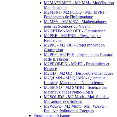
M2MATHMOD - M2 MM - Modélisation
Mathématique
M2MPRI - M2 FODQ - Maj. MPRI -
Fondements de l'Informatique
M2MSV - M2 MSV - Mathématiques
pour les Sciences du Vivant
M2OPTIM - M2 OPT - Optimisation
M2PBR - M2 PBR - Physique par
Recherche
M2PIC - M2 PIC - Projet Innovation
Conception
M2PPF - M2 PPF - Physique des Plasmas
et de la Fusion
M2PROBFIN - M2 PF - Probabilités et
Finance
M2QD - M2 QD - Dispositifs Quantiques
M2QLMN - M2 QLMN - Quantique,
Lumiere, Materiaux et Nanosciences
M2SMNO - M2 SMNO - Science des
Materiaux et des Nano-Objets
M2SOLIDS - M2 Mech - Maj. Solids -
Mecanique des Solides
M2WAPE - M2 Mech - Maj. WAPE -
Eau, Air, Pollution et Energies
Programme d'échange