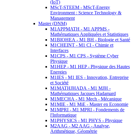
(IoT)
MScT-STEEM - MScT-Energy
Environment : Science Technology &
Management
Master (DNM)
M1APPMATH - M1 APPMS -
Mathématiques Appliquées et Statistiques
M1BIOHEA - M1 BH - Biologie et Santé
M1CHEINT - M1 CI - Chimie et
Interfaces
M1CPS - M1 CPS - Système Cyber
Physique
M1HEP - M1 HEP - Physique des Hautes
Energies
M1IES - M1 IES - Innovation, Entreprise
et Société
M1MATHJHADA - M1 MJH -
Mathématiques Jacques Hadamard
M1MECHA - M1 Mech - Mécanique
M1MIE - M1 MiE - Master en Economie
M1MPRI - M1 MPRI - Fondements de
l'Informatique
M1PHYSICS - M1 PHYS - Physique
M2AAG - M2 AAG - Analyse,
Arithmétique, Géométrie