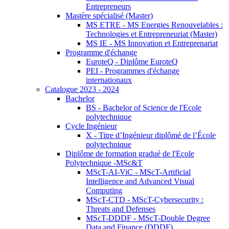
Entrepreneurs
Mastère spécialisé (Master)
MS ETRE - MS Energies Renouvelables :
Technologies et Entrepreneuriat (Master)
MS IE - MS Innovation et Entreprenariat
Programme d'échange
EuroteQ - Diplôme EuroteQ
PEI - Programmes d'échange
internationaux
Catalogue 2023 - 2024
Bachelor
BS - Bachelor of Science de l'Ecole
polytechnique
Cycle Ingénieur
X - Titre d’Ingénieur diplômé de l’École
polytechnique
Diplôme de formation gradué de l'Ecole
Polytechnique -MSc&T
MScT-AI-ViC - MScT-Artificial
Intelligence and Advanced Visual
Computing
MScT-CTD - MScT-Cybersecurity :
Threats and Defenses
MScT-DDDF - MScT-Double Degree
Data and Finance (DDDF)