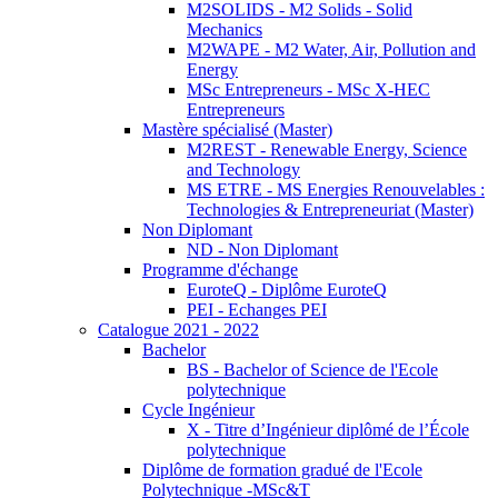
M2SOLIDS - M2 Solids - Solid
Mechanics
M2WAPE - M2 Water, Air, Pollution and
Energy
MSc Entrepreneurs - MSc X-HEC
Entrepreneurs
Mastère spécialisé (Master)
M2REST - Renewable Energy, Science
and Technology
MS ETRE - MS Energies Renouvelables :
Technologies & Entrepreneuriat (Master)
Non Diplomant
ND - Non Diplomant
Programme d'échange
EuroteQ - Diplôme EuroteQ
PEI - Echanges PEI
Catalogue 2021 - 2022
Bachelor
BS - Bachelor of Science de l'Ecole
polytechnique
Cycle Ingénieur
X - Titre d’Ingénieur diplômé de l’École
polytechnique
Diplôme de formation gradué de l'Ecole
Polytechnique -MSc&T