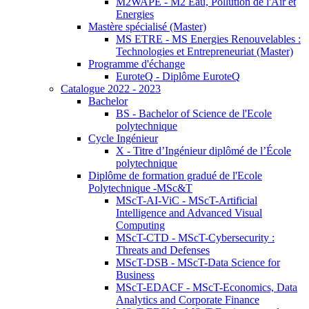
M2WAPE - M2 Eau, Pollution de l'Air et
Energies
Mastère spécialisé (Master)
MS ETRE - MS Energies Renouvelables :
Technologies et Entrepreneuriat (Master)
Programme d'échange
EuroteQ - Diplôme EuroteQ
Catalogue 2022 - 2023
Bachelor
BS - Bachelor of Science de l'Ecole
polytechnique
Cycle Ingénieur
X - Titre d’Ingénieur diplômé de l’École
polytechnique
Diplôme de formation gradué de l'Ecole
Polytechnique -MSc&T
MScT-AI-ViC - MScT-Artificial
Intelligence and Advanced Visual
Computing
MScT-CTD - MScT-Cybersecurity :
Threats and Defenses
MScT-DSB - MScT-Data Science for
Business
MScT-EDACF - MScT-Economics, Data
Analytics and Corporate Finance