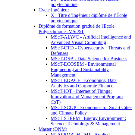
polytechnique
Cycle Ingénieur
X - Titre d’Ingénieur diplômé de l’École
polytechnique
Diplôme de formation gradué de l'Ecole
Polytechnique -MSc&T
MScT-AIAVC - Artificial Intelligence and
Advanced Visual Computing
MScT-CTD - Cybersecurity : Threats and
Defenses
MScT-DSB - Data Science for Business
MScT-ECOSEM - Environmental
Engineering and Sustainability
Management
MScT-EDACF - Economics, Data
Analytics and Corporate Finance
MScT-IOT - Internet of Things :
Innovation and Management Program
(IoT)
MScT-SCUP - Economics for Smart Cities
and Climate Policy
MScT-STEEM - Energy Environment :
Science Technology & Management
Master (DNM)
M1APPMATH - M1 - Applied