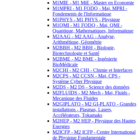
M1MIE - M1 MiE - Master en Economie
M1MPRI - M1 FODQ - Maj. MPRI -
Fondements de l'Informatique
M1PHYS - M1 PHYS - Physique
M1QMI - M1 FODQ - Maj. QMI -
Quantique, Mathematiques, Informatique
M2AAG - M2 AAG - Analyse,
Arithmétique, Géométrie
M2BBH - M2 BBH - Biologie,
Biotechnologie et Santé
M2BME - M2 BME - Ingénierie
BioMédicale
M2CHI - M2 CHI - Chimie et Interfaces
M2CPS - M2 CCSN - Maj. CPS -
Système Cyber Physique
M2DS - M2 DS - Science des données
M2FLUIDS - M2 Mech - Maj. Fluids -
Mecanique des Fluides
M2GIPLATO - M2 GI-PLATO - Grandes
installations - Plasmas, Lasers,
Accélérateurs, Tokamaks
M2HEP - M2 HEP - Physique des Hautes
Energies
M2ICFP - M2 ICFP - Centre International
de Physique Fondamentale