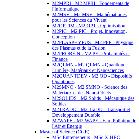
M2MPRI - M2 MPRI - Fondements de
l'Informatique
M2MSV - M2 MSV - Mathématiques
pour les Sciences du Vivant
M2OPTIM - M2 OPT - Optimisation
M2PIC - M2 PIC - Projet, Innovation,
Conception
M2PLASPHYFUS - M2 PPF - Physique
des Plasmas et de la Fusion
M2PROBFIN - M2 PF - Probabilités et
Finance
M2QLMN - M2 QLMN - Quantique,
Lumière, Matériaux et Nanosciences
M2QUANTDEV - M2 QD - Dispositifs
Quantiques
M2SMNO - M2 SMNO - Science des
Matériaux et des Nano-Objets
M2SOLIDS - M2 Solids - Mécanique des
Solides
M2TRADD - M2 TraDD - Transport et
Développement Durable
M2WAPE - M2 WAPE - Eau, Pollution de
l'Air et Energie
Master of Science (CGE)
MSc Entrepreneurs - MSc X-HEC