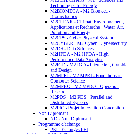
M1SCTECHNRJ - M1 - Sciences and
Technologies for Energy
M2BIOMECA - M2 Biomeca -
Biomechanics
M2CLEAR - CLimat, Environnement,
Applications et Recherche - Water, Air,
Pollution and Energy
M2CPS - Cyber Physical System
M2CYBER - M2 Cyber - Cybersecurity
M2DS - Data Sciences
M2HPDA - M2 HPDA - High
Performance Data Analytics
M2IGD - M2 IGD - Interaction, Graphic
and Design
M2MPRI - M2 MPRI - Foudations of
Computer Science
M2MPRO - M2 MPRO - Operation
Research
M2PDS - M2 PDS - Parallel and
Distributed Systems
M2PIC - Projet Innovation Conception
Non Diplomant
ND - Non Diplomant
Programme d'échange
PEI - Echanges PEI