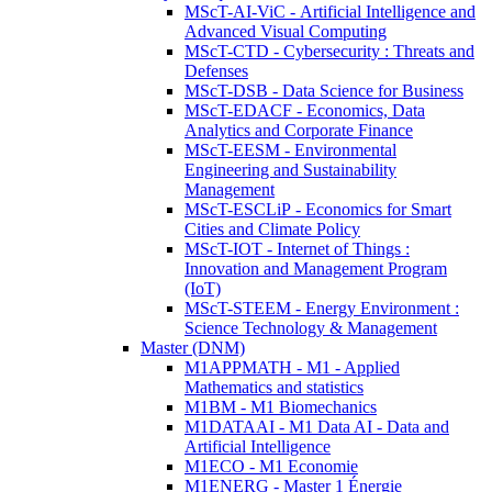
MScT-AI-ViC - Artificial Intelligence and
Advanced Visual Computing
MScT-CTD - Cybersecurity : Threats and
Defenses
MScT-DSB - Data Science for Business
MScT-EDACF - Economics, Data
Analytics and Corporate Finance
MScT-EESM - Environmental
Engineering and Sustainability
Management
MScT-ESCLiP - Economics for Smart
Cities and Climate Policy
MScT-IOT - Internet of Things :
Innovation and Management Program
(IoT)
MScT-STEEM - Energy Environment :
Science Technology & Management
Master (DNM)
M1APPMATH - M1 - Applied
Mathematics and statistics
M1BM - M1 Biomechanics
M1DATAAI - M1 Data AI - Data and
Artificial Intelligence
M1ECO - M1 Economie
M1ENERG - Master 1 Énergie