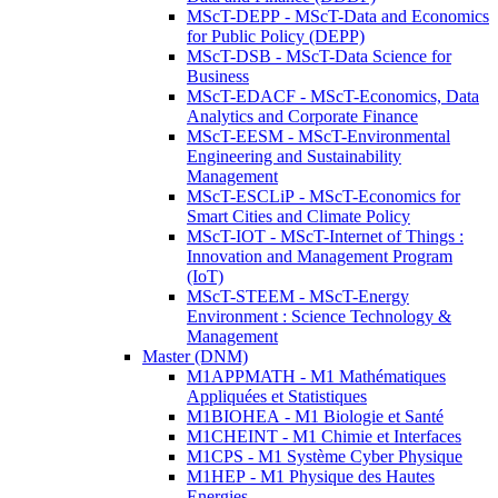
MScT-DEPP - MScT-Data and Economics
for Public Policy (DEPP)
MScT-DSB - MScT-Data Science for
Business
MScT-EDACF - MScT-Economics, Data
Analytics and Corporate Finance
MScT-EESM - MScT-Environmental
Engineering and Sustainability
Management
MScT-ESCLiP - MScT-Economics for
Smart Cities and Climate Policy
MScT-IOT - MScT-Internet of Things :
Innovation and Management Program
(IoT)
MScT-STEEM - MScT-Energy
Environment : Science Technology &
Management
Master (DNM)
M1APPMATH - M1 Mathématiques
Appliquées et Statistiques
M1BIOHEA - M1 Biologie et Santé
M1CHEINT - M1 Chimie et Interfaces
M1CPS - M1 Système Cyber Physique
M1HEP - M1 Physique des Hautes
Energies