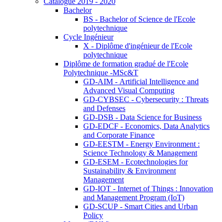
Catalogue 2019 - 2020
Bachelor
BS - Bachelor of Science de l'Ecole
polytechnique
Cycle Ingénieur
X - Diplôme d'ingénieur de l'Ecole
polytechnique
Diplôme de formation gradué de l'Ecole
Polytechnique -MSc&T
GD-AIM - Artificial Intelligence and
Advanced Visual Computing
GD-CYBSEC - Cybersecurity : Threats
and Defenses
GD-DSB - Data Science for Business
GD-EDCF - Economics, Data Analytics
and Corporate Finance
GD-EESTM - Energy Environment :
Science Technology & Management
GD-ESEM - Ecotechnologies for
Sustainability & Environment
Management
GD-IOT - Internet of Things : Innovation
and Management Program (IoT)
GD-SCUP - Smart Cities and Urban
Policy