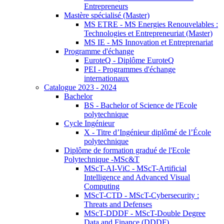
Entrepreneurs
Mastère spécialisé (Master)
MS ETRE - MS Energies Renouvelables :
Technologies et Entrepreneuriat (Master)
MS IE - MS Innovation et Entreprenariat
Programme d'échange
EuroteQ - Diplôme EuroteQ
PEI - Programmes d'échange
internationaux
Catalogue 2023 - 2024
Bachelor
BS - Bachelor of Science de l'Ecole
polytechnique
Cycle Ingénieur
X - Titre d’Ingénieur diplômé de l’École
polytechnique
Diplôme de formation gradué de l'Ecole
Polytechnique -MSc&T
MScT-AI-ViC - MScT-Artificial
Intelligence and Advanced Visual
Computing
MScT-CTD - MScT-Cybersecurity :
Threats and Defenses
MScT-DDDF - MScT-Double Degree
Data and Finance (DDDF)