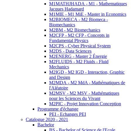
M1MATHJHADA - M1 - Mathematiques
Jacques Hadamard
M1MIE - M1 MiE - Master in Economics
M2BIOMECA - M2 Biomeca -
Biomechanics
M2BM - M2 Biomechanics
M2CFP - M2 CFP - Concepts in
Fundamental Physics
M2CPS - Cyber Physical System
M2DS - Data Sciences
M2ENERG - Master 2 Énergie
M2FLUIDS - M2 Fluids - Fluid
Mechanics
M2IGD - M2 IGD - Interaction, Graphic
and Design
M2MDA - M2 MdA - Mathématiques de
l'Aléatoire
M2MSV - M2 MSV - Mathématiques
pour les Sciences du Vivant
M2PIC - Projet Innovation Conception
Programme d'échange
PEI - Echanges PEI
Catalogue 2020 - 2021
Bachelor
BS - Bachelor of Science de l'Ecole