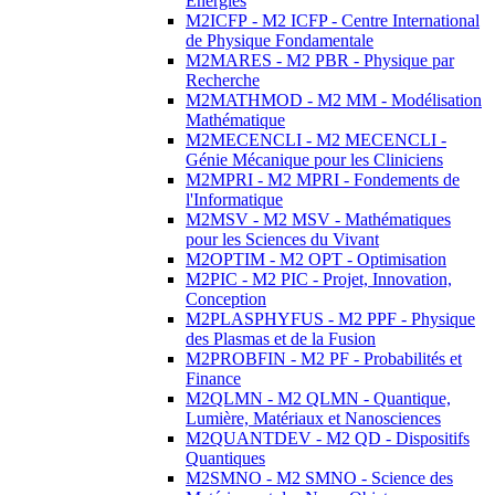
Energies
M2ICFP - M2 ICFP - Centre International
de Physique Fondamentale
M2MARES - M2 PBR - Physique par
Recherche
M2MATHMOD - M2 MM - Modélisation
Mathématique
M2MECENCLI - M2 MECENCLI -
Génie Mécanique pour les Cliniciens
M2MPRI - M2 MPRI - Fondements de
l'Informatique
M2MSV - M2 MSV - Mathématiques
pour les Sciences du Vivant
M2OPTIM - M2 OPT - Optimisation
M2PIC - M2 PIC - Projet, Innovation,
Conception
M2PLASPHYFUS - M2 PPF - Physique
des Plasmas et de la Fusion
M2PROBFIN - M2 PF - Probabilités et
Finance
M2QLMN - M2 QLMN - Quantique,
Lumière, Matériaux et Nanosciences
M2QUANTDEV - M2 QD - Dispositifs
Quantiques
M2SMNO - M2 SMNO - Science des