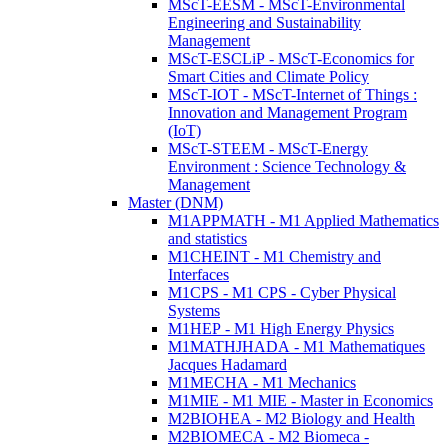
MScT-EESM - MScT-Environmental
Engineering and Sustainability
Management
MScT-ESCLiP - MScT-Economics for
Smart Cities and Climate Policy
MScT-IOT - MScT-Internet of Things :
Innovation and Management Program
(IoT)
MScT-STEEM - MScT-Energy
Environment : Science Technology &
Management
Master (DNM)
M1APPMATH - M1 Applied Mathematics
and statistics
M1CHEINT - M1 Chemistry and
Interfaces
M1CPS - M1 CPS - Cyber Physical
Systems
M1HEP - M1 High Energy Physics
M1MATHJHADA - M1 Mathematiques
Jacques Hadamard
M1MECHA - M1 Mechanics
M1MIE - M1 MIE - Master in Economics
M2BIOHEA - M2 Biology and Health
M2BIOMECA - M2 Biomeca -