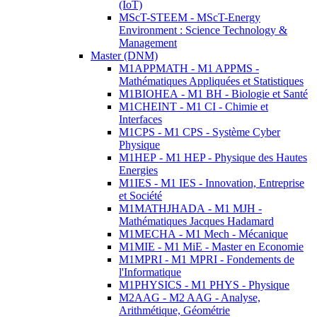
(IoT)
MScT-STEEM - MScT-Energy
Environment : Science Technology &
Management
Master (DNM)
M1APPMATH - M1 APPMS -
Mathématiques Appliquées et Statistiques
M1BIOHEA - M1 BH - Biologie et Santé
M1CHEINT - M1 CI - Chimie et
Interfaces
M1CPS - M1 CPS - Système Cyber
Physique
M1HEP - M1 HEP - Physique des Hautes
Energies
M1IES - M1 IES - Innovation, Entreprise
et Société
M1MATHJHADA - M1 MJH -
Mathématiques Jacques Hadamard
M1MECHA - M1 Mech - Mécanique
M1MIE - M1 MiE - Master en Economie
M1MPRI - M1 MPRI - Fondements de
l'Informatique
M1PHYSICS - M1 PHYS - Physique
M2AAG - M2 AAG - Analyse,
Arithmétique, Géométrie