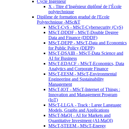
Cycle Ingénieur
X - Titre d’Ingénieur diplômé de l’École
polytechnique
Diplôme de formation gradué de l'Ecole
Polytechnique -MSc&T
MScT-CyS - MScT-Cybersecurity (CyS)
MScT-DDDF - MScT-Double Degree
Data and Finance (DDDF)
MScT-DEPP - MScT-Data and Economics
for Public Policy (DEPP)
MScT-DSAIB - MScT-Data Science and
AI for Business
MScT-EDACF - MScT-Economics, Data
Analytics and Corporate Finance
MScT-EESM - MScT-Environmental
Engineering and Sustainability
Management
MScT-IOT - MScT-Internet of Things :
Innovation and Management Program
(IoT)
MScT-LLGA - Track : Large Language
Models, Graphs and Applications
MScT-MaQI - AI for Markets and
Quantitative Investment (AI-MaQI)
MScT-STEEM - MScT-Energy