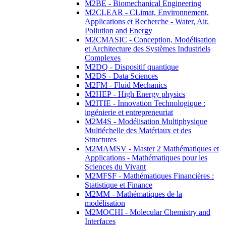
M2BE - Biomechanical Engineering
M2CLEAR - CLimat, Environnement,
Applications et Recherche - Water, Air,
Pollution and Energy
M2CMASIC - Conception, Modélisation
et Architecture des Systèmes Industriels
Complexes
M2DQ - Dispositif quantique
M2DS - Data Sciences
M2FM - Fluid Mechanics
M2HEP - High Energy physics
M2ITIE - Innovation Technologique :
ingénierie et entrepreneuriat
M2M4S - Modélisation Multiphysique
Multiéchelle des Matériaux et des
Structures
M2MAMSV - Master 2 Mathématiques et
Applications - Mathématiques pour les
Sciences du Vivant
M2MFSF - Mathématiques Financières :
Statistique et Finance
M2MM - Mathématiques de la
modélisation
M2MOCHI - Molecular Chemistry and
Interfaces