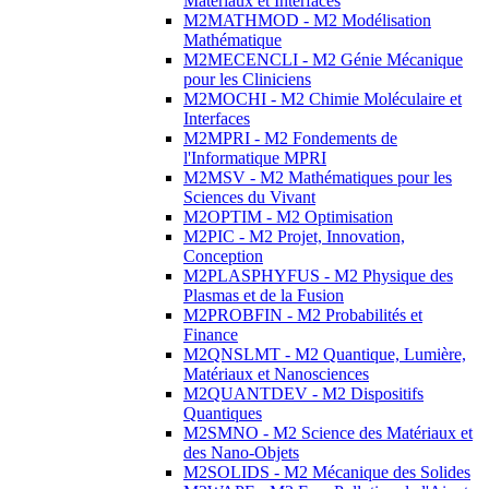
Matériaux et Interfaces
M2MATHMOD - M2 Modélisation
Mathématique
M2MECENCLI - M2 Génie Mécanique
pour les Cliniciens
M2MOCHI - M2 Chimie Moléculaire et
Interfaces
M2MPRI - M2 Fondements de
l'Informatique MPRI
M2MSV - M2 Mathématiques pour les
Sciences du Vivant
M2OPTIM - M2 Optimisation
M2PIC - M2 Projet, Innovation,
Conception
M2PLASPHYFUS - M2 Physique des
Plasmas et de la Fusion
M2PROBFIN - M2 Probabilités et
Finance
M2QNSLMT - M2 Quantique, Lumière,
Matériaux et Nanosciences
M2QUANTDEV - M2 Dispositifs
Quantiques
M2SMNO - M2 Science des Matériaux et
des Nano-Objets
M2SOLIDS - M2 Mécanique des Solides