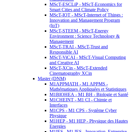
MScT-ESCLiP - MScT-Economics for
Smart Cities and Climate Policy
MScT-IOT - MScT-Internet of Things :
Innovation and Management Program
(IoT)
MScT-STEEM - MScT-Energy
Environment : Science Technology &
Management
MScT-TRAI - MScT-Trust and
Responsible AI
MScT-ViCAI - MScT-Visual Computing
and Creative AI
MScT-XCin - MScT-Extended
Cinematography XCin
Master (DNM)
M1APPMATH - M1 APPMS -
Mathématiques Appliquées et Statistiques
M1BIOHEA - M1 BH - Biologie et Santé
M1CHEINT - M1 CI - Chimie et
Interfaces
M1CPS - M1 CPS - Système Cyber
Physique
M1HEP - M1 HEP - Physique des Hautes
Energies
M1IES - M1 IES - Innovation, Entreprise