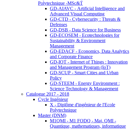
Polytechnique -MSc&T
GD-AIAVC - Artificial Intelligence and
Advanced Visual Computing
GD-CTD - Cybersecurity : Threats &
Defenses
GD-DSB - Data Science for Business
GD-ECOSEM - Ecotechnologies for
Sustainability & Environment
Management
GD-EDACF - Economics, Data Analytics
and Corporate Finance
GD-IOT - Internet of Things : Innovation
and Management Program (IoT)
GD-SCUP - Smart Cities and Urban
Policy
GD-STEEM - Energy Environment :
Science Technology & Management
Catalogue 2017 - 2018
Cycle Ingénieur
X - Diplôme d'ingénieur de l'Ecole
Polytechnique
Master (DNM)
M1QMI - M1 FODQ - Maj. QMI -
Quantique, mathematiques, informatique