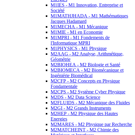
M1IES - M1 Innovation, Entreprise et
Société
M1MATHJHADA - M1 Mathématiques
Jacques Hadamard
M1MECHA - M1 Mécanique
M1MIE - M1 en Economie
M1MPRI - M1 Fondements de
l'Informatique MPRI
M1PHYSICS - M1 Physique
M2AAG - M2 Analyse, Arithmétique,
Géométrie
M2BIOHEA - M2 Biologie et Santé
M2BIOMECA - M2 Biomécanique et
Ingéniérie Biomédical
M2CFP - M2 Concepts en Physique
Fondamentale
M2CPS - M2 Système Cyber Physique
M2DS - M2 Data Science
M2FLUIDS - M2 Mécanique des Fluides
M2GI - M2 Grands Instruments
M2HEP - M2 Physique des Hautes
Energies
M2MARES - M2 Physique par Recherche
M2MATCHEINT - M2 Chimie des