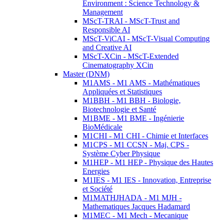
Environment : Science Technology &
Management
MScT-TRAI - MScT-Trust and
Responsible AI
MScT-ViCAI - MScT-Visual Computing
and Creative AI
MScT-XCin - MScT-Extended
Cinematography XCin
Master (DNM)
M1AMS - M1 AMS - Mathématiques
Appliquées et Statistiques
M1BBH - M1 BBH - Biologie,
Biotechnologie et Santé
M1BME - M1 BME - Ingénierie
BioMédicale
M1CHI - M1 CHI - Chimie et Interfaces
M1CPS - M1 CCSN - Maj. CPS -
Système Cyber Physique
M1HEP - M1 HEP - Physique des Hautes
Energies
M1IES - M1 IES - Innovation, Entreprise
et Société
M1MATHJHADA - M1 MJH -
Mathematiques Jacques Hadamard
M1MEC - M1 Mech - Mecanique