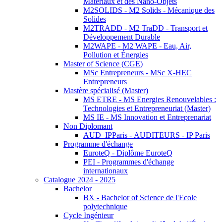
Matériaux et des Nano-Objets
M2SOLIDS - M2 Solids - Mécanique des
Solides
M2TRADD - M2 TraDD - Transport et
Développement Durable
M2WAPE - M2 WAPE - Eau, Air,
Pollution et Énergies
Master of Science (CGE)
MSc Entrepreneurs - MSc X-HEC
Entrepreneurs
Mastère spécialisé (Master)
MS ETRE - MS Energies Renouvelables :
Technologies et Entrepreneuriat (Master)
MS IE - MS Innovation et Entreprenariat
Non Diplomant
AUD_IPParis - AUDITEURS - IP Paris
Programme d'échange
EuroteQ - Diplôme EuroteQ
PEI - Programmes d'échange
internationaux
Catalogue 2024 - 2025
Bachelor
BX - Bachelor of Science de l'Ecole
polytechnique
Cycle Ingénieur