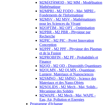
M2MATHMOD - M2 MM - Modélisation
Mathématique
M2MPRI - M2 FODQ - Maj. MPRI -
Fondements de l'Informatique
M2MSV - M2 MSV - Mathématiques
pour les Sciences du Vivant
M2OPTIM - M2 OPT - Optimisation
M2PBR - M2 PBR - Physique par
Recherche
M2PIC - M2 PIC - Projet Innovation
Conception
M2PPF - M2 PPF - Physique des Plasmas
et de la Fusion
M2PROBFIN - M2 PF - Probabilités et
Finance
M2QD - M2 QD - Dispositifs Quantiques
M2QLMN - M2 QLMN - Quantique,
Lumiere, Materiaux et Nanosciences
M2SMNO - M2 SMNO - Science des
Materiaux et des Nano-Objets
M2SOLIDS - M2 Mech - Maj. Solids -
Mecanique des Solides
M2WAPE - M2 Mech - Maj. WAPE -
Eau, Air, Pollution et Energies
Programme d'échange