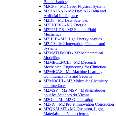
Biomechanics
M2CPS - M2 Cyber Physical System
M2DATAAI - M2 Data AI - Data and
Artificial Intelligence
M2DS - M2 Data Sciences
M2ENERG - M2 Énergie
M2FLUIDS - M2 Fluids - Fluid
Mechanics
M2HEP - M2 High Energy physics
M2ICS - M2 Integration, Circuits and
Systems
M2MATHMOD - M2 Mathematical
Modelling
M2MECENCLI - M2 Mecencli -
Mechanical Engineering for Clinicians
M2MICAS - M2 Machine Learning,
Communications and Security
M2MOCHI - M2 Molecular Chemistry
and Interfaces
M2MSV - M2 MSV - Mathématiques
pour les Sciences du Vivant
M2OPTIM - M2 Optimisation
M2PIC - M2 Projet Innovation Conception
M2QNSLMT - M2 Quantum, Light,
Materials and Nanosciences