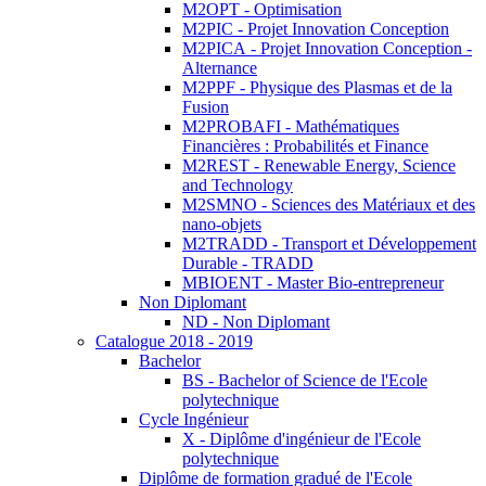
M2OPT - Optimisation
M2PIC - Projet Innovation Conception
M2PICA - Projet Innovation Conception -
Alternance
M2PPF - Physique des Plasmas et de la
Fusion
M2PROBAFI - Mathématiques
Financières : Probabilités et Finance
M2REST - Renewable Energy, Science
and Technology
M2SMNO - Sciences des Matériaux et des
nano-objets
M2TRADD - Transport et Développement
Durable - TRADD
MBIOENT - Master Bio-entrepreneur
Non Diplomant
ND - Non Diplomant
Catalogue 2018 - 2019
Bachelor
BS - Bachelor of Science de l'Ecole
polytechnique
Cycle Ingénieur
X - Diplôme d'ingénieur de l'Ecole
polytechnique
Diplôme de formation gradué de l'Ecole