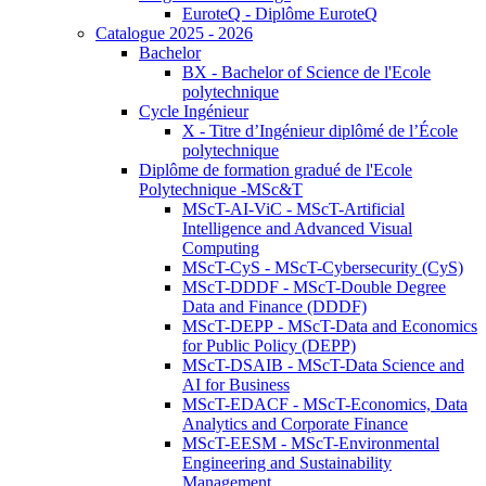
EuroteQ - Diplôme EuroteQ
Catalogue 2025 - 2026
Bachelor
BX - Bachelor of Science de l'Ecole
polytechnique
Cycle Ingénieur
X - Titre d’Ingénieur diplômé de l’École
polytechnique
Diplôme de formation gradué de l'Ecole
Polytechnique -MSc&T
MScT-AI-ViC - MScT-Artificial
Intelligence and Advanced Visual
Computing
MScT-CyS - MScT-Cybersecurity (CyS)
MScT-DDDF - MScT-Double Degree
Data and Finance (DDDF)
MScT-DEPP - MScT-Data and Economics
for Public Policy (DEPP)
MScT-DSAIB - MScT-Data Science and
AI for Business
MScT-EDACF - MScT-Economics, Data
Analytics and Corporate Finance
MScT-EESM - MScT-Environmental
Engineering and Sustainability
Management