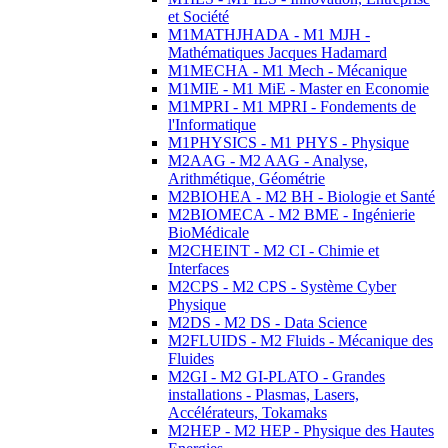
et Société
M1MATHJHADA - M1 MJH -
Mathématiques Jacques Hadamard
M1MECHA - M1 Mech - Mécanique
M1MIE - M1 MiE - Master en Economie
M1MPRI - M1 MPRI - Fondements de
l'Informatique
M1PHYSICS - M1 PHYS - Physique
M2AAG - M2 AAG - Analyse,
Arithmétique, Géométrie
M2BIOHEA - M2 BH - Biologie et Santé
M2BIOMECA - M2 BME - Ingénierie
BioMédicale
M2CHEINT - M2 CI - Chimie et
Interfaces
M2CPS - M2 CPS - Système Cyber
Physique
M2DS - M2 DS - Data Science
M2FLUIDS - M2 Fluids - Mécanique des
Fluides
M2GI - M2 GI-PLATO - Grandes
installations - Plasmas, Lasers,
Accélérateurs, Tokamaks
M2HEP - M2 HEP - Physique des Hautes