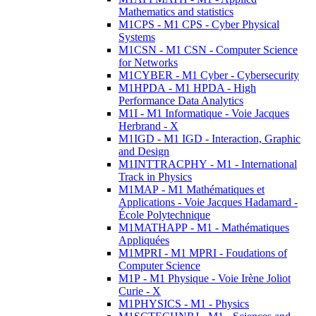
Mathematics and statistics
M1CPS - M1 CPS - Cyber Physical
Systems
M1CSN - M1 CSN - Computer Science
for Networks
M1CYBER - M1 Cyber - Cybersecurity
M1HPDA - M1 HPDA - High
Performance Data Analytics
M1I - M1 Informatique - Voie Jacques
Herbrand - X
M1IGD - M1 IGD - Interaction, Graphic
and Design
M1INTTRACPHY - M1 - International
Track in Physics
M1MAP - M1 Mathématiques et
Applications - Voie Jacques Hadamard -
École Polytechnique
M1MATHAPP - M1 - Mathématiques
Appliquées
M1MPRI - M1 MPRI - Foudations of
Computer Science
M1P - M1 Physique - Voie Irène Joliot
Curie - X
M1PHYSICS - M1 - Physics