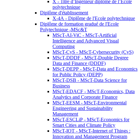
X - Titre d’Ingénieur diplômé de l’École
polytechnique
Diplôme d'établissement
X-4A - Diplôme de l'Ecole polytechnique
Diplôme de formation gradué de l'Ecole
Polytechnique -MSc&T
MScT-AI-ViC - MScT-Artificial
Intelligence and Advanced Visual
Computing
MScT-CyS - MScT-Cybersecurity (CyS)
MScT-DDDF - MScT-Double Degree
Data and Finance (DDDF)
MScT-DEPP - MScT-Data and Economics
for Public Policy (DEPP)
MScT-DSB - MScT-Data Science for
Business
MScT-EDACF - MScT-Economics, Data
Analytics and Corporate Finance
MScT-EESM - MScT-Environmental
Engineering and Sustainability
Management
MScT-ESCLiP - MScT-Economics for
Smart Cities and Climate Policy
MScT-IOT - MScT-Internet of Things :
Innovation and Management Program