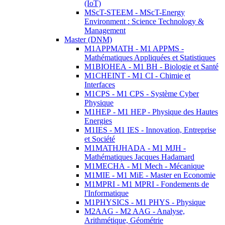
(IoT)
MScT-STEEM - MScT-Energy
Environment : Science Technology &
Management
Master (DNM)
M1APPMATH - M1 APPMS -
Mathématiques Appliquées et Statistiques
M1BIOHEA - M1 BH - Biologie et Santé
M1CHEINT - M1 CI - Chimie et
Interfaces
M1CPS - M1 CPS - Système Cyber
Physique
M1HEP - M1 HEP - Physique des Hautes
Energies
M1IES - M1 IES - Innovation, Entreprise
et Société
M1MATHJHADA - M1 MJH -
Mathématiques Jacques Hadamard
M1MECHA - M1 Mech - Mécanique
M1MIE - M1 MiE - Master en Economie
M1MPRI - M1 MPRI - Fondements de
l'Informatique
M1PHYSICS - M1 PHYS - Physique
M2AAG - M2 AAG - Analyse,
Arithmétique, Géométrie