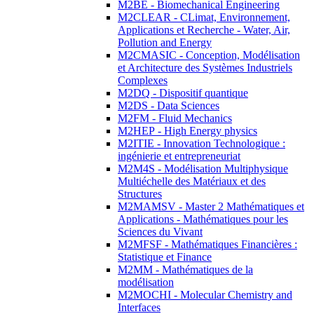
M2BE - Biomechanical Engineering
M2CLEAR - CLimat, Environnement,
Applications et Recherche - Water, Air,
Pollution and Energy
M2CMASIC - Conception, Modélisation
et Architecture des Systèmes Industriels
Complexes
M2DQ - Dispositif quantique
M2DS - Data Sciences
M2FM - Fluid Mechanics
M2HEP - High Energy physics
M2ITIE - Innovation Technologique :
ingénierie et entrepreneuriat
M2M4S - Modélisation Multiphysique
Multiéchelle des Matériaux et des
Structures
M2MAMSV - Master 2 Mathématiques et
Applications - Mathématiques pour les
Sciences du Vivant
M2MFSF - Mathématiques Financières :
Statistique et Finance
M2MM - Mathématiques de la
modélisation
M2MOCHI - Molecular Chemistry and
Interfaces