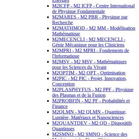
Energies
M2ICFP - M2 ICFP - Centre International
de Physique Fondamentale
M2MARES - M2 PBR - Physique par
Recherche
M2MATHMOD - M2 MM - Modélisation
Mathématique
M2MECENCLI - M2 MECENCLI -
Génie Mécanique pour les Cliniciens
M2MPRI - M2 MPRI - Fondements de
l'Informatique
M2MSV - M2 MSV - Mathématiques
pour les Sciences du Vivant
M2OPTIM - M2 OPT - Optimisation
M2PIC - M2 PIC - Projet, Innovation,
Conception
M2PLASPHYFUS - M2 PPF - Physique
des Plasmas et de la Fusion
M2PROBFIN - M2 PF - Probabilités et
Finance
M2QLMN - M2 QLMN - Quantique,
Lumière, Matériaux et Nanosciences
M2QUANTDEV - M2 QD - Dispositifs
Quantiques
M2SMNO - M2 SMNO - Science des