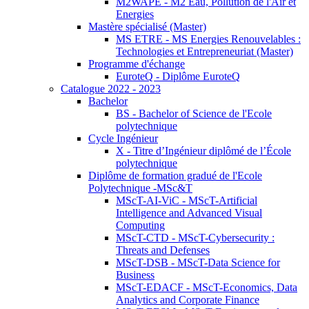
M2WAPE - M2 Eau, Pollution de l'Air et
Energies
Mastère spécialisé (Master)
MS ETRE - MS Energies Renouvelables :
Technologies et Entrepreneuriat (Master)
Programme d'échange
EuroteQ - Diplôme EuroteQ
Catalogue 2022 - 2023
Bachelor
BS - Bachelor of Science de l'Ecole
polytechnique
Cycle Ingénieur
X - Titre d’Ingénieur diplômé de l’École
polytechnique
Diplôme de formation gradué de l'Ecole
Polytechnique -MSc&T
MScT-AI-ViC - MScT-Artificial
Intelligence and Advanced Visual
Computing
MScT-CTD - MScT-Cybersecurity :
Threats and Defenses
MScT-DSB - MScT-Data Science for
Business
MScT-EDACF - MScT-Economics, Data
Analytics and Corporate Finance