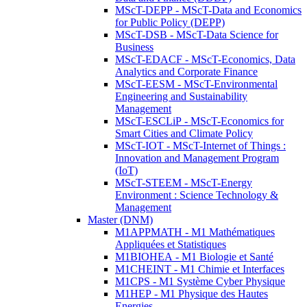
MScT-DEPP - MScT-Data and Economics
for Public Policy (DEPP)
MScT-DSB - MScT-Data Science for
Business
MScT-EDACF - MScT-Economics, Data
Analytics and Corporate Finance
MScT-EESM - MScT-Environmental
Engineering and Sustainability
Management
MScT-ESCLiP - MScT-Economics for
Smart Cities and Climate Policy
MScT-IOT - MScT-Internet of Things :
Innovation and Management Program
(IoT)
MScT-STEEM - MScT-Energy
Environment : Science Technology &
Management
Master (DNM)
M1APPMATH - M1 Mathématiques
Appliquées et Statistiques
M1BIOHEA - M1 Biologie et Santé
M1CHEINT - M1 Chimie et Interfaces
M1CPS - M1 Système Cyber Physique
M1HEP - M1 Physique des Hautes
Energies