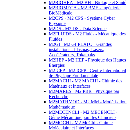
M2BIOHEA - M2 BH - Biologie et Santé
M2BIOMECA - M2 BME - Ingénierie
BioMédicale
M2CPS - M2 CPS - Système Cyber
Physique
M2DS - M2 DS - Data Science
M2FLUIDS - M2 Fluids - Mécanique des
Fluides
M2GI - M2 GI-PLATO - Grandes
installations - Plasmas, Lasers,
Accélérateurs, Tokamaks
M2HEP - M2 HEP - Physique des Hautes
Energies
M2ICFP - M2 ICFP - Centre International
de Physique Fondamentale
M2MACHI - M2 MACHI - Chimie des
Matériaux et Interfaces
M2MARES - M2 PBR - Physique par
Recherche
M2MATHMOD - M2 MM - Modélisation
Mathématique
M2MECENCLI - M2 MECENCLI -
Génie Mécanique pour les Cliniciens
M2MOCHI - M2 MoChI - Chimie
Moléculaire et Interfaces