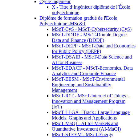
Cycle Ingénieur
X - Titre d’Ingénieur diplômé de l’École
polytechnique
Diplôme de formation gradué de l'Ecole
Polytechnique -MSc&T
MScT-CyS - MScT-Cybersecurity (CyS)
MScT-DDDF - MScT-Double Degree
Data and Finance (DDDF)
MScT-DEPP - MScT-Data and Economics
for Public Policy (DEPP)
MScT-DSAIB - MScT-Data Science and
AI for Business
MScT-EDACF - MScT-Economics, Data
Analytics and Corporate Finance
MScT-EESM - MScT-Environmental
Engineering and Sustainability
Management
MScT-IOT - MScT-Internet of Things :
Innovation and Management Program
(IoT)
MScT-LLGA - Track : Large Language
Models, Graphs and Applications
MScT-MaQI - AI for Markets and
Quantitative Investment (AI-MaQI)
MScT-STEEM - MScT-Energy