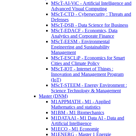
MScT-AI-ViC - Artificial Intelligence and
Advanced Visual Computing
MScT-CTD - Cybersecurity : Threats and
Defenses
MScT-DSB - Data Science for Business
MScT-EDACF - Economics, Data
Analytics and Corporate Finance
MScT-EESM - Environmental
Engineering and Sustainability
Management
MScT-ESCLiP - Economics for Smart
Cities and Climate Policy
MScT-IOT - Internet of Things :
Innovation and Management Program
(IoT)
MScT-STEEM - Energy Environment :
Science Technology & Management
Master (DNM)
M1APPMATH - M1 - Applied
Mathematics and statistics
M1BM - M1 Biomechanics
M1DATAAI - M1 Data AI - Data and
Artificial Intelligence
M1ECO - M1 Economie
M1ENERG - Master 1 Énergie