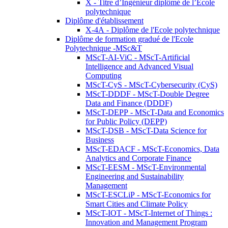
X - Titre d’Ingénieur diplômé de l’École
polytechnique
Diplôme d'établissement
X-4A - Diplôme de l'Ecole polytechnique
Diplôme de formation gradué de l'Ecole
Polytechnique -MSc&T
MScT-AI-ViC - MScT-Artificial
Intelligence and Advanced Visual
Computing
MScT-CyS - MScT-Cybersecurity (CyS)
MScT-DDDF - MScT-Double Degree
Data and Finance (DDDF)
MScT-DEPP - MScT-Data and Economics
for Public Policy (DEPP)
MScT-DSB - MScT-Data Science for
Business
MScT-EDACF - MScT-Economics, Data
Analytics and Corporate Finance
MScT-EESM - MScT-Environmental
Engineering and Sustainability
Management
MScT-ESCLiP - MScT-Economics for
Smart Cities and Climate Policy
MScT-IOT - MScT-Internet of Things :
Innovation and Management Program