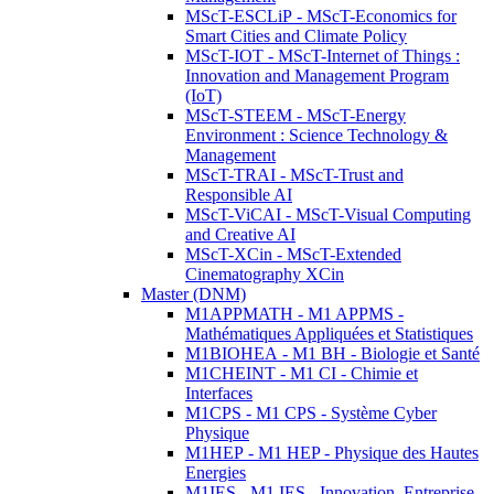
MScT-ESCLiP - MScT-Economics for
Smart Cities and Climate Policy
MScT-IOT - MScT-Internet of Things :
Innovation and Management Program
(IoT)
MScT-STEEM - MScT-Energy
Environment : Science Technology &
Management
MScT-TRAI - MScT-Trust and
Responsible AI
MScT-ViCAI - MScT-Visual Computing
and Creative AI
MScT-XCin - MScT-Extended
Cinematography XCin
Master (DNM)
M1APPMATH - M1 APPMS -
Mathématiques Appliquées et Statistiques
M1BIOHEA - M1 BH - Biologie et Santé
M1CHEINT - M1 CI - Chimie et
Interfaces
M1CPS - M1 CPS - Système Cyber
Physique
M1HEP - M1 HEP - Physique des Hautes
Energies
M1IES - M1 IES - Innovation, Entreprise