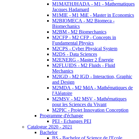
M1MATHJHADA - M1 - Mathematiques
Jacques Hadamard
M1MIE - M1 MiE - Master in Economics
M2BIOMECA - M2 Biomeca -
Biomechanics
M2BM - M2 Biomechanics
M2CFP - M2 CFP - Concepts in
Fundamental Physics
M2CPS - Cyber Physical System
M2DS - Data Sciences
M2ENERG - Master 2 Énergie
M2FLUIDS - M2 Fluids - Fluid
Mechanics
M2IGD - M2 IGD - Interaction, Graphic
and Design
M2MDA - M2 MdA - Mathématiques de
l'Aléatoire
M2MSV - M2 MSV - Mathématiques
pour les Sciences du Vivant
M2PIC - Projet Innovation Conception
Programme d'échange
PEI - Echanges PEI
Catalogue 2020 - 2021
Bachelor
BS - Bachelor of Science de l'Ecole