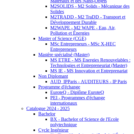
Matériaux et des Nano-Objets
M2SOLIDS - M2 Solids - Mécanique des
Solides
M2TRADD - M2 TraDD - Transport et
Développement Durable
M2WAPE - M2 WAPE - Eau, Air,
Pollution et Énergies
Master of Science (CGE)
MSc Entrepreneurs - MSc X-HEC
Entrepreneurs
Mastère spécialisé (Master)
MS ETRE - MS Energies Renouvelables :
Technologies et Entrepreneuriat (Master)
MS IE - MS Innovation et Entreprenariat
Non Diplomant
AUD_IPParis - AUDITEURS - IP Paris
Programme d'échange
EuroteQ - Diplôme EuroteQ
PEI - Programmes d'échange
internationaux
Catalogue 2024 - 2025
Bachelor
BX - Bachelor of Science de l'Ecole
polytechnique
Cycle Ingénieur