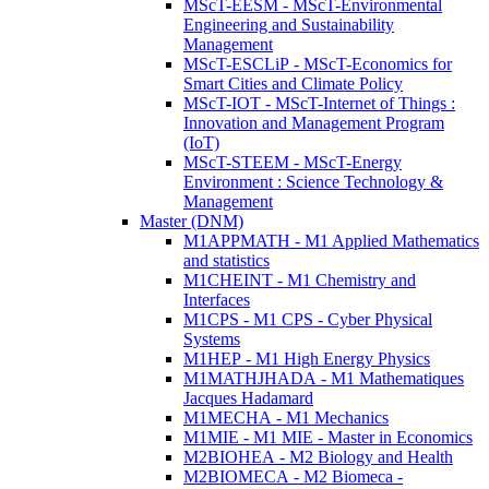
MScT-EESM - MScT-Environmental
Engineering and Sustainability
Management
MScT-ESCLiP - MScT-Economics for
Smart Cities and Climate Policy
MScT-IOT - MScT-Internet of Things :
Innovation and Management Program
(IoT)
MScT-STEEM - MScT-Energy
Environment : Science Technology &
Management
Master (DNM)
M1APPMATH - M1 Applied Mathematics
and statistics
M1CHEINT - M1 Chemistry and
Interfaces
M1CPS - M1 CPS - Cyber Physical
Systems
M1HEP - M1 High Energy Physics
M1MATHJHADA - M1 Mathematiques
Jacques Hadamard
M1MECHA - M1 Mechanics
M1MIE - M1 MIE - Master in Economics
M2BIOHEA - M2 Biology and Health
M2BIOMECA - M2 Biomeca -