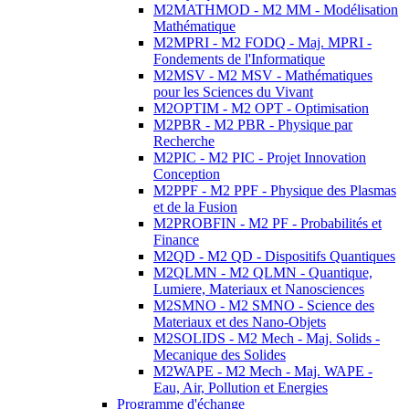
M2MATHMOD - M2 MM - Modélisation
Mathématique
M2MPRI - M2 FODQ - Maj. MPRI -
Fondements de l'Informatique
M2MSV - M2 MSV - Mathématiques
pour les Sciences du Vivant
M2OPTIM - M2 OPT - Optimisation
M2PBR - M2 PBR - Physique par
Recherche
M2PIC - M2 PIC - Projet Innovation
Conception
M2PPF - M2 PPF - Physique des Plasmas
et de la Fusion
M2PROBFIN - M2 PF - Probabilités et
Finance
M2QD - M2 QD - Dispositifs Quantiques
M2QLMN - M2 QLMN - Quantique,
Lumiere, Materiaux et Nanosciences
M2SMNO - M2 SMNO - Science des
Materiaux et des Nano-Objets
M2SOLIDS - M2 Mech - Maj. Solids -
Mecanique des Solides
M2WAPE - M2 Mech - Maj. WAPE -
Eau, Air, Pollution et Energies
Programme d'échange