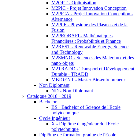
M2OPT - Optimisation
M2PIC - Projet Innovation Conception
M2PICA - Projet Innovation Conception -
Alternance
M2PPF - Physique des Plasmas et de la
Fusion
M2PROBAFI - Mathématiques
Financières : Probabilités et Finance
M2REST - Renewable Energy, Science
and Technology
M2SMNO - Sciences des Matériaux et des
nano-objets
M2TRADD - Transport et Développement
Durable - TRADD
MBIOENT - Master Bio-entrepreneur
Non Diplomant
ND - Non Diplomant
Catalogue 2018 - 2019
Bachelor
BS - Bachelor of Science de l'Ecole
polytechnique
Cycle Ingénieur
X - Diplôme d'ingénieur de l'Ecole
polytechnique
Diplôme de formation gradué de l'Ecole