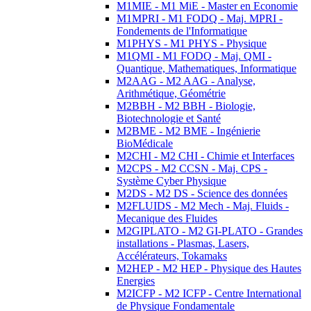
M1MIE - M1 MiE - Master en Economie
M1MPRI - M1 FODQ - Maj. MPRI -
Fondements de l'Informatique
M1PHYS - M1 PHYS - Physique
M1QMI - M1 FODQ - Maj. QMI -
Quantique, Mathematiques, Informatique
M2AAG - M2 AAG - Analyse,
Arithmétique, Géométrie
M2BBH - M2 BBH - Biologie,
Biotechnologie et Santé
M2BME - M2 BME - Ingénierie
BioMédicale
M2CHI - M2 CHI - Chimie et Interfaces
M2CPS - M2 CCSN - Maj. CPS -
Système Cyber Physique
M2DS - M2 DS - Science des données
M2FLUIDS - M2 Mech - Maj. Fluids -
Mecanique des Fluides
M2GIPLATO - M2 GI-PLATO - Grandes
installations - Plasmas, Lasers,
Accélérateurs, Tokamaks
M2HEP - M2 HEP - Physique des Hautes
Energies
M2ICFP - M2 ICFP - Centre International
de Physique Fondamentale