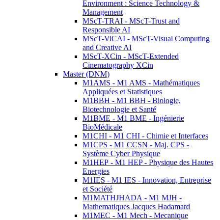
Environment : Science Technology &
Management
MScT-TRAI - MScT-Trust and
Responsible AI
MScT-ViCAI - MScT-Visual Computing
and Creative AI
MScT-XCin - MScT-Extended
Cinematography XCin
Master (DNM)
M1AMS - M1 AMS - Mathématiques
Appliquées et Statistiques
M1BBH - M1 BBH - Biologie,
Biotechnologie et Santé
M1BME - M1 BME - Ingénierie
BioMédicale
M1CHI - M1 CHI - Chimie et Interfaces
M1CPS - M1 CCSN - Maj. CPS -
Système Cyber Physique
M1HEP - M1 HEP - Physique des Hautes
Energies
M1IES - M1 IES - Innovation, Entreprise
et Société
M1MATHJHADA - M1 MJH -
Mathematiques Jacques Hadamard
M1MEC - M1 Mech - Mecanique