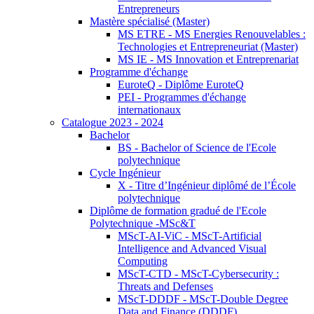
Entrepreneurs
Mastère spécialisé (Master)
MS ETRE - MS Energies Renouvelables :
Technologies et Entrepreneuriat (Master)
MS IE - MS Innovation et Entreprenariat
Programme d'échange
EuroteQ - Diplôme EuroteQ
PEI - Programmes d'échange
internationaux
Catalogue 2023 - 2024
Bachelor
BS - Bachelor of Science de l'Ecole
polytechnique
Cycle Ingénieur
X - Titre d’Ingénieur diplômé de l’École
polytechnique
Diplôme de formation gradué de l'Ecole
Polytechnique -MSc&T
MScT-AI-ViC - MScT-Artificial
Intelligence and Advanced Visual
Computing
MScT-CTD - MScT-Cybersecurity :
Threats and Defenses
MScT-DDDF - MScT-Double Degree
Data and Finance (DDDF)