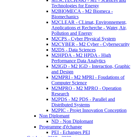
M1SCTECHNRJ - M1 - Sciences and
Technologies for Energy
M2BIOMECA - M2 Biomeca -
Biomechanics
M2CLEAR - CLimat, Environnement,
Applications et Recherche - Water, Air,
Pollution and Energy
M2CPS - Cyber Physical System
M2CYBER - M2 Cyber - Cybersecurity
M2DS - Data Sciences
M2HPDA - M2 HPDA - High
Performance Data Analytics
M2IGD - M2 IGD - Interaction, Graphic
and Design
M2MPRI - M2 MPRI - Foudations of
Computer Science
M2MPRO - M2 MPRO - Operation
Research
M2PDS - M2 PDS - Parallel and
Distributed Systems
M2PIC - Projet Innovation Conception
Non Diplomant
ND - Non Diplomant
Programme d'échange
PEI - Echanges PEI