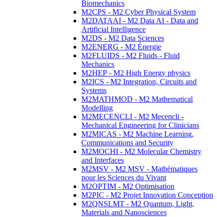
Biomechanics
M2CPS - M2 Cyber Physical System
M2DATAAI - M2 Data AI - Data and
Artificial Intelligence
M2DS - M2 Data Sciences
M2ENERG - M2 Énergie
M2FLUIDS - M2 Fluids - Fluid
Mechanics
M2HEP - M2 High Energy physics
M2ICS - M2 Integration, Circuits and
Systems
M2MATHMOD - M2 Mathematical
Modelling
M2MECENCLI - M2 Mecencli -
Mechanical Engineering for Clinicians
M2MICAS - M2 Machine Learning,
Communications and Security
M2MOCHI - M2 Molecular Chemistry
and Interfaces
M2MSV - M2 MSV - Mathématiques
pour les Sciences du Vivant
M2OPTIM - M2 Optimisation
M2PIC - M2 Projet Innovation Conception
M2QNSLMT - M2 Quantum, Light,
Materials and Nanosciences