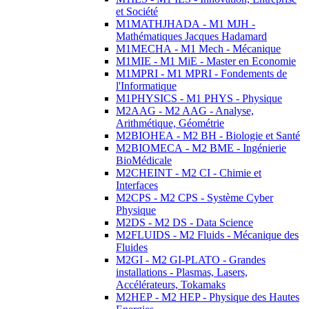
et Société
M1MATHJHADA - M1 MJH -
Mathématiques Jacques Hadamard
M1MECHA - M1 Mech - Mécanique
M1MIE - M1 MiE - Master en Economie
M1MPRI - M1 MPRI - Fondements de
l'Informatique
M1PHYSICS - M1 PHYS - Physique
M2AAG - M2 AAG - Analyse,
Arithmétique, Géométrie
M2BIOHEA - M2 BH - Biologie et Santé
M2BIOMECA - M2 BME - Ingénierie
BioMédicale
M2CHEINT - M2 CI - Chimie et
Interfaces
M2CPS - M2 CPS - Système Cyber
Physique
M2DS - M2 DS - Data Science
M2FLUIDS - M2 Fluids - Mécanique des
Fluides
M2GI - M2 GI-PLATO - Grandes
installations - Plasmas, Lasers,
Accélérateurs, Tokamaks
M2HEP - M2 HEP - Physique des Hautes