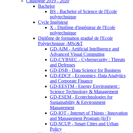
Catalogue 2019 - 2020
Bachelor
BS - Bachelor of Science de l'Ecole
polytechnique
Cycle Ingénieur
X - Diplôme d'ingénieur de l'Ecole
polytechnique
Diplôme de formation gradué de l'Ecole
Polytechnique -MSc&T
GD-AIM - Artificial Intelligence and
Advanced Visual Computing
GD-CYBSEC - Cybersecurity : Threats
and Defenses
GD-DSB - Data Science for Business
GD-EDCF - Economics, Data Analytics
and Corporate Finance
GD-EESTM - Energy Environment :
Science Technology & Management
GD-ESEM - Ecotechnologies for
Sustainability & Environment
Management
GD-IOT - Internet of Things : Innovation
and Management Program (IoT)
GD-SCUP - Smart Cities and Urban
Policy