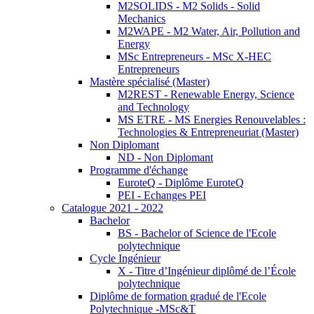
M2SOLIDS - M2 Solids - Solid
Mechanics
M2WAPE - M2 Water, Air, Pollution and
Energy
MSc Entrepreneurs - MSc X-HEC
Entrepreneurs
Mastère spécialisé (Master)
M2REST - Renewable Energy, Science
and Technology
MS ETRE - MS Energies Renouvelables :
Technologies & Entrepreneuriat (Master)
Non Diplomant
ND - Non Diplomant
Programme d'échange
EuroteQ - Diplôme EuroteQ
PEI - Echanges PEI
Catalogue 2021 - 2022
Bachelor
BS - Bachelor of Science de l'Ecole
polytechnique
Cycle Ingénieur
X - Titre d’Ingénieur diplômé de l’École
polytechnique
Diplôme de formation gradué de l'Ecole
Polytechnique -MSc&T