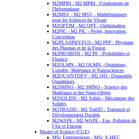
M2MPRI - M2 MPRI - Fondements de
l'Informatique
M2MSV - M2 MSV - Mathématiques
pour les Sciences du Vivant
M2OPTIM - M2 OPT - Optimisation
M2PIC - M2 PIC - Projet, Innovation,
Conception
M2PLASPHYFUS - M2 PPF - Physique
des Plasmas et de la Fusion
M2PROBFIN - M2 PF - Probabilités et
Finance
M2QLMN - M2 QLMN - Quantique,
Lumière, Matériaux et Nanosciences
M2QUANTDEV - M2 QD - Dispositifs
Quantiques
M2SMNO - M2 SMNO - Science des
Matériaux et des Nano-Objets
M2SOLIDS - M2 Solids - Mécanique des
Solides
M2TRADD - M2 TraDD - Transport et
Développement Durable
M2WAPE - M2 WAPE - Eau, Pollution de
l'Air et Energie
Master of Science (CGE)
MSc Entrepreneurs - MSc X-HEC