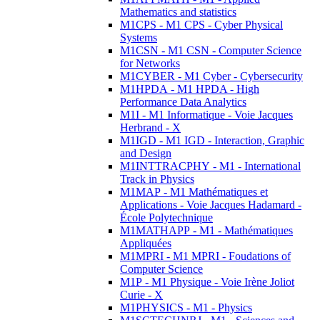
Mathematics and statistics
M1CPS - M1 CPS - Cyber Physical
Systems
M1CSN - M1 CSN - Computer Science
for Networks
M1CYBER - M1 Cyber - Cybersecurity
M1HPDA - M1 HPDA - High
Performance Data Analytics
M1I - M1 Informatique - Voie Jacques
Herbrand - X
M1IGD - M1 IGD - Interaction, Graphic
and Design
M1INTTRACPHY - M1 - International
Track in Physics
M1MAP - M1 Mathématiques et
Applications - Voie Jacques Hadamard -
École Polytechnique
M1MATHAPP - M1 - Mathématiques
Appliquées
M1MPRI - M1 MPRI - Foudations of
Computer Science
M1P - M1 Physique - Voie Irène Joliot
Curie - X
M1PHYSICS - M1 - Physics