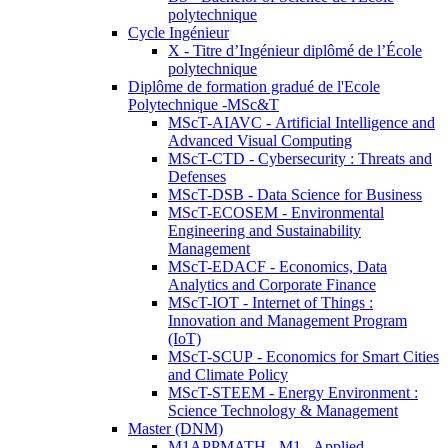
polytechnique
Cycle Ingénieur
X - Titre d’Ingénieur diplômé de l’École
polytechnique
Diplôme de formation gradué de l'Ecole
Polytechnique -MSc&T
MScT-AIAVC - Artificial Intelligence and
Advanced Visual Computing
MScT-CTD - Cybersecurity : Threats and
Defenses
MScT-DSB - Data Science for Business
MScT-ECOSEM - Environmental
Engineering and Sustainability
Management
MScT-EDACF - Economics, Data
Analytics and Corporate Finance
MScT-IOT - Internet of Things :
Innovation and Management Program
(IoT)
MScT-SCUP - Economics for Smart Cities
and Climate Policy
MScT-STEEM - Energy Environment :
Science Technology & Management
Master (DNM)
M1APPMATH - M1 - Applied