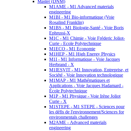
Master (DNM)
M1AME - M1 Advanced materials
engineering
M1BI - M1 Bio-informatique (Voie
Rosalind Franklin)
M1BS - M1 Biologie-Santé - Voie Boris
Ephrussi-X
M1C - M1 Chimie - Voie Fréderic Joliot-
Curie - Ecole Polytechnique
M1ECO - M1 Economie
M1HEP - M1 High Energy Physics
M1I - M1 Informatique - Voie Jacques
Herbrand - X
M1IESVIT - M1 Innovation, Entreprise, et
Société - Voie Innovation technologique
M1MAP - M1 Mathématiques et
Applications - Voie Jacques Hadamard -
École Polytechnique
M1P - M1 Physique - Voie Irène Joliot
Curie - X
M1STEPE - M1 STEPE - Sciences pour
les défis de l'environnement/Sciences for
environmentals challenges
M2AME - Advanced materials
engineering