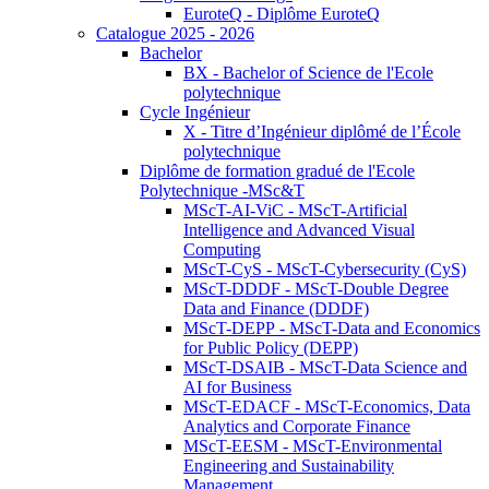
EuroteQ - Diplôme EuroteQ
Catalogue 2025 - 2026
Bachelor
BX - Bachelor of Science de l'Ecole
polytechnique
Cycle Ingénieur
X - Titre d’Ingénieur diplômé de l’École
polytechnique
Diplôme de formation gradué de l'Ecole
Polytechnique -MSc&T
MScT-AI-ViC - MScT-Artificial
Intelligence and Advanced Visual
Computing
MScT-CyS - MScT-Cybersecurity (CyS)
MScT-DDDF - MScT-Double Degree
Data and Finance (DDDF)
MScT-DEPP - MScT-Data and Economics
for Public Policy (DEPP)
MScT-DSAIB - MScT-Data Science and
AI for Business
MScT-EDACF - MScT-Economics, Data
Analytics and Corporate Finance
MScT-EESM - MScT-Environmental
Engineering and Sustainability
Management