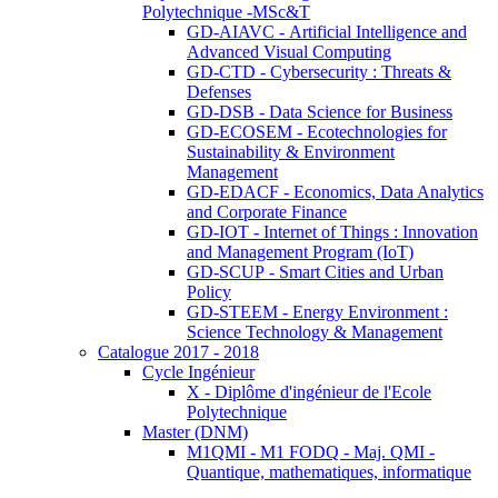
Polytechnique -MSc&T
GD-AIAVC - Artificial Intelligence and
Advanced Visual Computing
GD-CTD - Cybersecurity : Threats &
Defenses
GD-DSB - Data Science for Business
GD-ECOSEM - Ecotechnologies for
Sustainability & Environment
Management
GD-EDACF - Economics, Data Analytics
and Corporate Finance
GD-IOT - Internet of Things : Innovation
and Management Program (IoT)
GD-SCUP - Smart Cities and Urban
Policy
GD-STEEM - Energy Environment :
Science Technology & Management
Catalogue 2017 - 2018
Cycle Ingénieur
X - Diplôme d'ingénieur de l'Ecole
Polytechnique
Master (DNM)
M1QMI - M1 FODQ - Maj. QMI -
Quantique, mathematiques, informatique