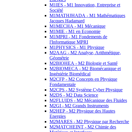
M1IES - M1 Innovation, Entreprise et
Société
M1MATHJHADA - M1 Mathématiques
Jacques Hadamard
M1MECHA - M1 Mécanique
M1MIE - M1 en Economie
M1MPRI - M1 Fondements de
l'Informatique MPRI
M1PHYSICS - M1 Physique
M2AAG - M2 Analyse, Arithmétique,
Géométrie
M2BIOHEA - M2 Biologie et Santé
M2BIOMECA - M2 Biomécanique et
Ingéniérie Biomédical
M2CFP - M2 Concepts en Physique
Fondamentale
M2CPS - M2 Système Cyber Physique
M2DS - M2 Data Science
M2FLUIDS - M2 Mécanique des Fluides
M2GI - M2 Grands Instruments
M2HEP - M2 Physique des Hautes
Energies
M2MARES - M2 Physique par Recherche
M2MATCHEINT - M2 Chimie des