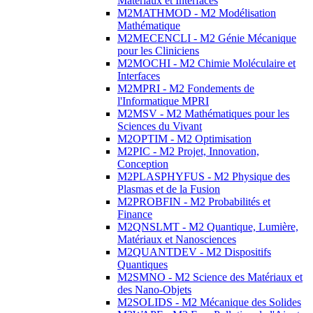
Matériaux et Interfaces
M2MATHMOD - M2 Modélisation
Mathématique
M2MECENCLI - M2 Génie Mécanique
pour les Cliniciens
M2MOCHI - M2 Chimie Moléculaire et
Interfaces
M2MPRI - M2 Fondements de
l'Informatique MPRI
M2MSV - M2 Mathématiques pour les
Sciences du Vivant
M2OPTIM - M2 Optimisation
M2PIC - M2 Projet, Innovation,
Conception
M2PLASPHYFUS - M2 Physique des
Plasmas et de la Fusion
M2PROBFIN - M2 Probabilités et
Finance
M2QNSLMT - M2 Quantique, Lumière,
Matériaux et Nanosciences
M2QUANTDEV - M2 Dispositifs
Quantiques
M2SMNO - M2 Science des Matériaux et
des Nano-Objets
M2SOLIDS - M2 Mécanique des Solides