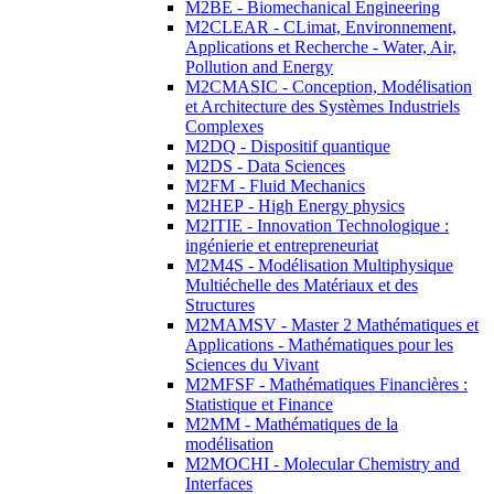
M2BE - Biomechanical Engineering
M2CLEAR - CLimat, Environnement,
Applications et Recherche - Water, Air,
Pollution and Energy
M2CMASIC - Conception, Modélisation
et Architecture des Systèmes Industriels
Complexes
M2DQ - Dispositif quantique
M2DS - Data Sciences
M2FM - Fluid Mechanics
M2HEP - High Energy physics
M2ITIE - Innovation Technologique :
ingénierie et entrepreneuriat
M2M4S - Modélisation Multiphysique
Multiéchelle des Matériaux et des
Structures
M2MAMSV - Master 2 Mathématiques et
Applications - Mathématiques pour les
Sciences du Vivant
M2MFSF - Mathématiques Financières :
Statistique et Finance
M2MM - Mathématiques de la
modélisation
M2MOCHI - Molecular Chemistry and
Interfaces