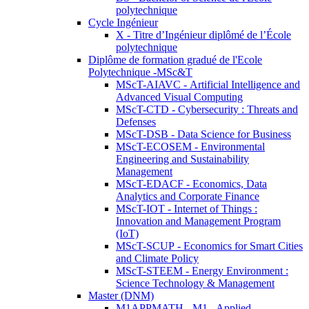
polytechnique
Cycle Ingénieur
X - Titre d’Ingénieur diplômé de l’École
polytechnique
Diplôme de formation gradué de l'Ecole
Polytechnique -MSc&T
MScT-AIAVC - Artificial Intelligence and
Advanced Visual Computing
MScT-CTD - Cybersecurity : Threats and
Defenses
MScT-DSB - Data Science for Business
MScT-ECOSEM - Environmental
Engineering and Sustainability
Management
MScT-EDACF - Economics, Data
Analytics and Corporate Finance
MScT-IOT - Internet of Things :
Innovation and Management Program
(IoT)
MScT-SCUP - Economics for Smart Cities
and Climate Policy
MScT-STEEM - Energy Environment :
Science Technology & Management
Master (DNM)
M1APPMATH - M1 - Applied