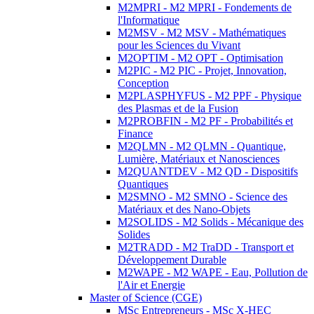
M2MPRI - M2 MPRI - Fondements de
l'Informatique
M2MSV - M2 MSV - Mathématiques
pour les Sciences du Vivant
M2OPTIM - M2 OPT - Optimisation
M2PIC - M2 PIC - Projet, Innovation,
Conception
M2PLASPHYFUS - M2 PPF - Physique
des Plasmas et de la Fusion
M2PROBFIN - M2 PF - Probabilités et
Finance
M2QLMN - M2 QLMN - Quantique,
Lumière, Matériaux et Nanosciences
M2QUANTDEV - M2 QD - Dispositifs
Quantiques
M2SMNO - M2 SMNO - Science des
Matériaux et des Nano-Objets
M2SOLIDS - M2 Solids - Mécanique des
Solides
M2TRADD - M2 TraDD - Transport et
Développement Durable
M2WAPE - M2 WAPE - Eau, Pollution de
l'Air et Energie
Master of Science (CGE)
MSc Entrepreneurs - MSc X-HEC