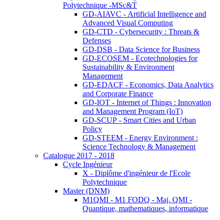
Polytechnique -MSc&T
GD-AIAVC - Artificial Intelligence and
Advanced Visual Computing
GD-CTD - Cybersecurity : Threats &
Defenses
GD-DSB - Data Science for Business
GD-ECOSEM - Ecotechnologies for
Sustainability & Environment
Management
GD-EDACF - Economics, Data Analytics
and Corporate Finance
GD-IOT - Internet of Things : Innovation
and Management Program (IoT)
GD-SCUP - Smart Cities and Urban
Policy
GD-STEEM - Energy Environment :
Science Technology & Management
Catalogue 2017 - 2018
Cycle Ingénieur
X - Diplôme d'ingénieur de l'Ecole
Polytechnique
Master (DNM)
M1QMI - M1 FODQ - Maj. QMI -
Quantique, mathematiques, informatique