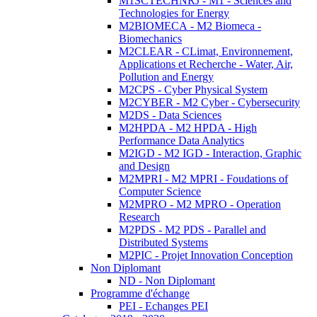
M1SCTECHNRJ - M1 - Sciences and
Technologies for Energy
M2BIOMECA - M2 Biomeca -
Biomechanics
M2CLEAR - CLimat, Environnement,
Applications et Recherche - Water, Air,
Pollution and Energy
M2CPS - Cyber Physical System
M2CYBER - M2 Cyber - Cybersecurity
M2DS - Data Sciences
M2HPDA - M2 HPDA - High
Performance Data Analytics
M2IGD - M2 IGD - Interaction, Graphic
and Design
M2MPRI - M2 MPRI - Foudations of
Computer Science
M2MPRO - M2 MPRO - Operation
Research
M2PDS - M2 PDS - Parallel and
Distributed Systems
M2PIC - Projet Innovation Conception
Non Diplomant
ND - Non Diplomant
Programme d'échange
PEI - Echanges PEI