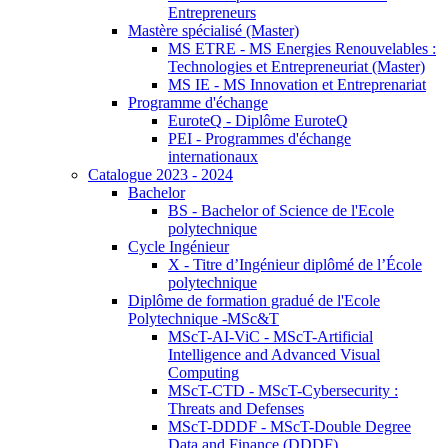
Entrepreneurs
Mastère spécialisé (Master)
MS ETRE - MS Energies Renouvelables :
Technologies et Entrepreneuriat (Master)
MS IE - MS Innovation et Entreprenariat
Programme d'échange
EuroteQ - Diplôme EuroteQ
PEI - Programmes d'échange
internationaux
Catalogue 2023 - 2024
Bachelor
BS - Bachelor of Science de l'Ecole
polytechnique
Cycle Ingénieur
X - Titre d’Ingénieur diplômé de l’École
polytechnique
Diplôme de formation gradué de l'Ecole
Polytechnique -MSc&T
MScT-AI-ViC - MScT-Artificial
Intelligence and Advanced Visual
Computing
MScT-CTD - MScT-Cybersecurity :
Threats and Defenses
MScT-DDDF - MScT-Double Degree
Data and Finance (DDDF)