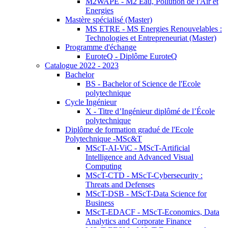
M2WAPE - M2 Eau, Pollution de l'Air et
Energies
Mastère spécialisé (Master)
MS ETRE - MS Energies Renouvelables :
Technologies et Entrepreneuriat (Master)
Programme d'échange
EuroteQ - Diplôme EuroteQ
Catalogue 2022 - 2023
Bachelor
BS - Bachelor of Science de l'Ecole
polytechnique
Cycle Ingénieur
X - Titre d’Ingénieur diplômé de l’École
polytechnique
Diplôme de formation gradué de l'Ecole
Polytechnique -MSc&T
MScT-AI-ViC - MScT-Artificial
Intelligence and Advanced Visual
Computing
MScT-CTD - MScT-Cybersecurity :
Threats and Defenses
MScT-DSB - MScT-Data Science for
Business
MScT-EDACF - MScT-Economics, Data
Analytics and Corporate Finance