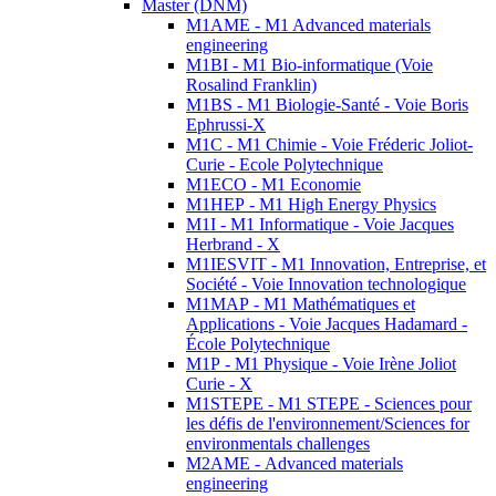
Master (DNM)
M1AME - M1 Advanced materials
engineering
M1BI - M1 Bio-informatique (Voie
Rosalind Franklin)
M1BS - M1 Biologie-Santé - Voie Boris
Ephrussi-X
M1C - M1 Chimie - Voie Fréderic Joliot-
Curie - Ecole Polytechnique
M1ECO - M1 Economie
M1HEP - M1 High Energy Physics
M1I - M1 Informatique - Voie Jacques
Herbrand - X
M1IESVIT - M1 Innovation, Entreprise, et
Société - Voie Innovation technologique
M1MAP - M1 Mathématiques et
Applications - Voie Jacques Hadamard -
École Polytechnique
M1P - M1 Physique - Voie Irène Joliot
Curie - X
M1STEPE - M1 STEPE - Sciences pour
les défis de l'environnement/Sciences for
environmentals challenges
M2AME - Advanced materials
engineering