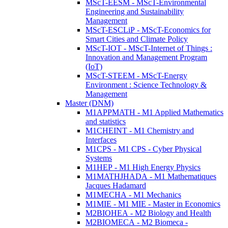
MScT-EESM - MScT-Environmental
Engineering and Sustainability
Management
MScT-ESCLiP - MScT-Economics for
Smart Cities and Climate Policy
MScT-IOT - MScT-Internet of Things :
Innovation and Management Program
(IoT)
MScT-STEEM - MScT-Energy
Environment : Science Technology &
Management
Master (DNM)
M1APPMATH - M1 Applied Mathematics
and statistics
M1CHEINT - M1 Chemistry and
Interfaces
M1CPS - M1 CPS - Cyber Physical
Systems
M1HEP - M1 High Energy Physics
M1MATHJHADA - M1 Mathematiques
Jacques Hadamard
M1MECHA - M1 Mechanics
M1MIE - M1 MIE - Master in Economics
M2BIOHEA - M2 Biology and Health
M2BIOMECA - M2 Biomeca -