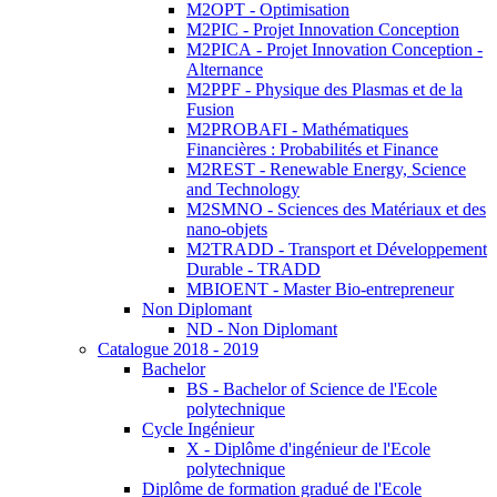
M2OPT - Optimisation
M2PIC - Projet Innovation Conception
M2PICA - Projet Innovation Conception -
Alternance
M2PPF - Physique des Plasmas et de la
Fusion
M2PROBAFI - Mathématiques
Financières : Probabilités et Finance
M2REST - Renewable Energy, Science
and Technology
M2SMNO - Sciences des Matériaux et des
nano-objets
M2TRADD - Transport et Développement
Durable - TRADD
MBIOENT - Master Bio-entrepreneur
Non Diplomant
ND - Non Diplomant
Catalogue 2018 - 2019
Bachelor
BS - Bachelor of Science de l'Ecole
polytechnique
Cycle Ingénieur
X - Diplôme d'ingénieur de l'Ecole
polytechnique
Diplôme de formation gradué de l'Ecole