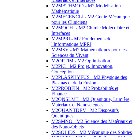
Matériaux et Interfaces
M2MATHMOD - M2 Modélisation
Mathématique
M2MECENCLI - M2 Génie Mécanique
pour les Cliniciens
M2MOCHI - M2 Chimie Moléculaire et
Interfaces
M2MPRI - M2 Fondements de
l'Informatique MPRI
M2MSV - M2 Mathématiques pour les
Sciences du Vivant
M2OPTIM - M2 Optimisation
M2PIC - M2 Projet, Innovation,
Conception
M2PLASPHYFUS - M2 Physique des
Plasmas et de la Fusion
M2PROBFIN - M2 Probabilités et
Finance
M2QNSLMT - M2 Quantique, Lumière,
Matériaux et Nanosciences
M2QUANTDEV - M2 Dispositifs
Quantiques
M2SMNO - M2 Science des Matériaux et
des Nano-Objets
M2SOLIDS - M2 Mécanique des Solides