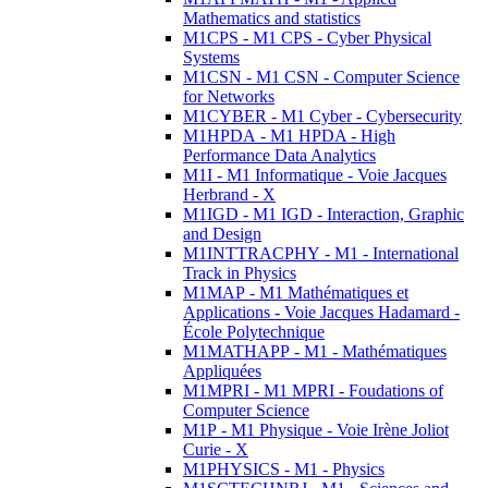
Mathematics and statistics
M1CPS - M1 CPS - Cyber Physical
Systems
M1CSN - M1 CSN - Computer Science
for Networks
M1CYBER - M1 Cyber - Cybersecurity
M1HPDA - M1 HPDA - High
Performance Data Analytics
M1I - M1 Informatique - Voie Jacques
Herbrand - X
M1IGD - M1 IGD - Interaction, Graphic
and Design
M1INTTRACPHY - M1 - International
Track in Physics
M1MAP - M1 Mathématiques et
Applications - Voie Jacques Hadamard -
École Polytechnique
M1MATHAPP - M1 - Mathématiques
Appliquées
M1MPRI - M1 MPRI - Foudations of
Computer Science
M1P - M1 Physique - Voie Irène Joliot
Curie - X
M1PHYSICS - M1 - Physics