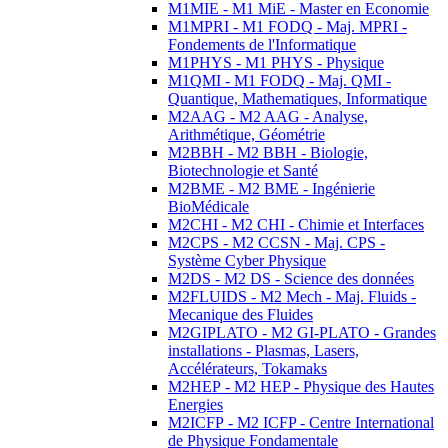
M1MIE - M1 MiE - Master en Economie
M1MPRI - M1 FODQ - Maj. MPRI -
Fondements de l'Informatique
M1PHYS - M1 PHYS - Physique
M1QMI - M1 FODQ - Maj. QMI -
Quantique, Mathematiques, Informatique
M2AAG - M2 AAG - Analyse,
Arithmétique, Géométrie
M2BBH - M2 BBH - Biologie,
Biotechnologie et Santé
M2BME - M2 BME - Ingénierie
BioMédicale
M2CHI - M2 CHI - Chimie et Interfaces
M2CPS - M2 CCSN - Maj. CPS -
Système Cyber Physique
M2DS - M2 DS - Science des données
M2FLUIDS - M2 Mech - Maj. Fluids -
Mecanique des Fluides
M2GIPLATO - M2 GI-PLATO - Grandes
installations - Plasmas, Lasers,
Accélérateurs, Tokamaks
M2HEP - M2 HEP - Physique des Hautes
Energies
M2ICFP - M2 ICFP - Centre International
de Physique Fondamentale