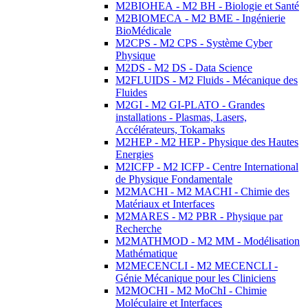
M2BIOHEA - M2 BH - Biologie et Santé
M2BIOMECA - M2 BME - Ingénierie
BioMédicale
M2CPS - M2 CPS - Système Cyber
Physique
M2DS - M2 DS - Data Science
M2FLUIDS - M2 Fluids - Mécanique des
Fluides
M2GI - M2 GI-PLATO - Grandes
installations - Plasmas, Lasers,
Accélérateurs, Tokamaks
M2HEP - M2 HEP - Physique des Hautes
Energies
M2ICFP - M2 ICFP - Centre International
de Physique Fondamentale
M2MACHI - M2 MACHI - Chimie des
Matériaux et Interfaces
M2MARES - M2 PBR - Physique par
Recherche
M2MATHMOD - M2 MM - Modélisation
Mathématique
M2MECENCLI - M2 MECENCLI -
Génie Mécanique pour les Cliniciens
M2MOCHI - M2 MoChI - Chimie
Moléculaire et Interfaces