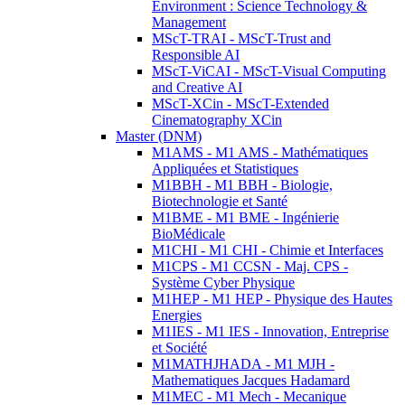
Environment : Science Technology &
Management
MScT-TRAI - MScT-Trust and
Responsible AI
MScT-ViCAI - MScT-Visual Computing
and Creative AI
MScT-XCin - MScT-Extended
Cinematography XCin
Master (DNM)
M1AMS - M1 AMS - Mathématiques
Appliquées et Statistiques
M1BBH - M1 BBH - Biologie,
Biotechnologie et Santé
M1BME - M1 BME - Ingénierie
BioMédicale
M1CHI - M1 CHI - Chimie et Interfaces
M1CPS - M1 CCSN - Maj. CPS -
Système Cyber Physique
M1HEP - M1 HEP - Physique des Hautes
Energies
M1IES - M1 IES - Innovation, Entreprise
et Société
M1MATHJHADA - M1 MJH -
Mathematiques Jacques Hadamard
M1MEC - M1 Mech - Mecanique