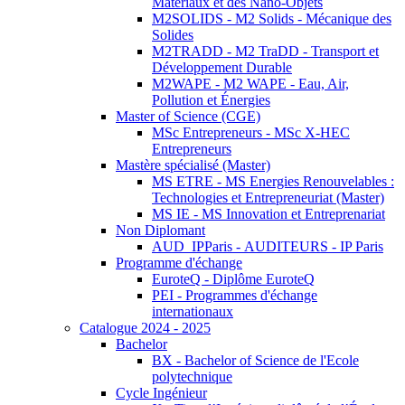
Matériaux et des Nano-Objets
M2SOLIDS - M2 Solids - Mécanique des
Solides
M2TRADD - M2 TraDD - Transport et
Développement Durable
M2WAPE - M2 WAPE - Eau, Air,
Pollution et Énergies
Master of Science (CGE)
MSc Entrepreneurs - MSc X-HEC
Entrepreneurs
Mastère spécialisé (Master)
MS ETRE - MS Energies Renouvelables :
Technologies et Entrepreneuriat (Master)
MS IE - MS Innovation et Entreprenariat
Non Diplomant
AUD_IPParis - AUDITEURS - IP Paris
Programme d'échange
EuroteQ - Diplôme EuroteQ
PEI - Programmes d'échange
internationaux
Catalogue 2024 - 2025
Bachelor
BX - Bachelor of Science de l'Ecole
polytechnique
Cycle Ingénieur