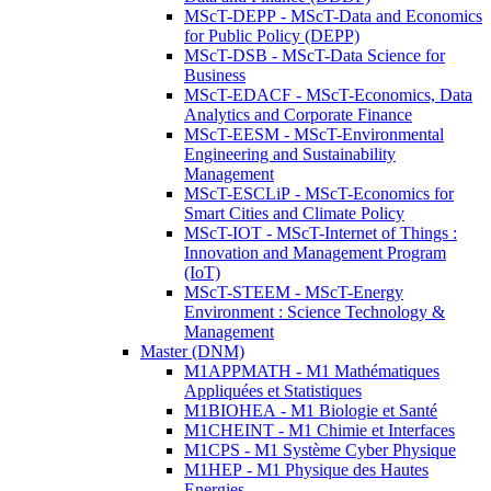
MScT-DEPP - MScT-Data and Economics
for Public Policy (DEPP)
MScT-DSB - MScT-Data Science for
Business
MScT-EDACF - MScT-Economics, Data
Analytics and Corporate Finance
MScT-EESM - MScT-Environmental
Engineering and Sustainability
Management
MScT-ESCLiP - MScT-Economics for
Smart Cities and Climate Policy
MScT-IOT - MScT-Internet of Things :
Innovation and Management Program
(IoT)
MScT-STEEM - MScT-Energy
Environment : Science Technology &
Management
Master (DNM)
M1APPMATH - M1 Mathématiques
Appliquées et Statistiques
M1BIOHEA - M1 Biologie et Santé
M1CHEINT - M1 Chimie et Interfaces
M1CPS - M1 Système Cyber Physique
M1HEP - M1 Physique des Hautes
Energies