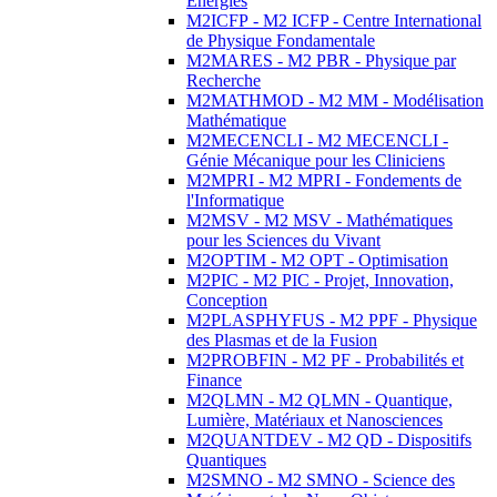
Energies
M2ICFP - M2 ICFP - Centre International
de Physique Fondamentale
M2MARES - M2 PBR - Physique par
Recherche
M2MATHMOD - M2 MM - Modélisation
Mathématique
M2MECENCLI - M2 MECENCLI -
Génie Mécanique pour les Cliniciens
M2MPRI - M2 MPRI - Fondements de
l'Informatique
M2MSV - M2 MSV - Mathématiques
pour les Sciences du Vivant
M2OPTIM - M2 OPT - Optimisation
M2PIC - M2 PIC - Projet, Innovation,
Conception
M2PLASPHYFUS - M2 PPF - Physique
des Plasmas et de la Fusion
M2PROBFIN - M2 PF - Probabilités et
Finance
M2QLMN - M2 QLMN - Quantique,
Lumière, Matériaux et Nanosciences
M2QUANTDEV - M2 QD - Dispositifs
Quantiques
M2SMNO - M2 SMNO - Science des