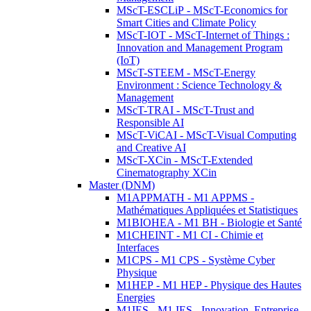
MScT-ESCLiP - MScT-Economics for
Smart Cities and Climate Policy
MScT-IOT - MScT-Internet of Things :
Innovation and Management Program
(IoT)
MScT-STEEM - MScT-Energy
Environment : Science Technology &
Management
MScT-TRAI - MScT-Trust and
Responsible AI
MScT-ViCAI - MScT-Visual Computing
and Creative AI
MScT-XCin - MScT-Extended
Cinematography XCin
Master (DNM)
M1APPMATH - M1 APPMS -
Mathématiques Appliquées et Statistiques
M1BIOHEA - M1 BH - Biologie et Santé
M1CHEINT - M1 CI - Chimie et
Interfaces
M1CPS - M1 CPS - Système Cyber
Physique
M1HEP - M1 HEP - Physique des Hautes
Energies
M1IES - M1 IES - Innovation, Entreprise