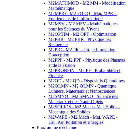
M2MATHMOD - M2 MM - Modélisation
Mathématique
M2MPRI - M2 FODQ - Maj. MPRI -
Fondements de l'Informatique
M2MSV - M2 MSV - Mathématiques
pour les Sciences du Vivant
M2OPTIM - M2 OPT - Optimisation
M2PBR - M2 PBR - Physique par
Recherche
M2PIC - M2 PIC - Projet Innovation
Conception
M2PPF - M2 PPF - Physique des Plasmas
et de la Fusion
M2PROBFIN - M2 PF - Probabilités et
Finance
M2QD - M2 QD - Dispositifs Quantiques
M2QLMN - M2 QLMN - Quantique,
Lumiere, Materiaux et Nanosciences
M2SMNO - M2 SMNO - Science des
Materiaux et des Nano-Objets
M2SOLIDS - M2 Mech - Maj. Solids -
Mecanique des Solides
M2WAPE - M2 Mech - Maj. WAPE -
Eau, Air, Pollution et Energies
Programme d'échange