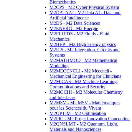
Biomechanics
M2CPS - M2 Cyber Physical System
M2DATAAI - M2 Data AI - Data and
Artificial Intelligence
M2DS - M2 Data Sciences
M2ENERG - M2 Énergie
M2FLUIDS - M2 Fluids - Fluid
Mechanics
M2HEP - M2 High Energy physics
M2ICS - M2 Integration, Circuits and
Systems
M2MATHMOD - M2 Mathematical
Modelling
M2MECENCLI - M2 Mecencli -
Mechanical Engineering for Clinicians
M2MICAS - M2 Machine Learning,
Communications and Security
M2MOCHI - M2 Molecular Chemistry
and Interfaces
M2MSV - M2 MSV - Mathématiques
pour les Sciences du Vivant
M2OPTIM - M2 Optimisation
M2PIC - M2 Projet Innovation Conception
M2QNSLMT - M2 Quantum, Light,
Materials and Nanosciences