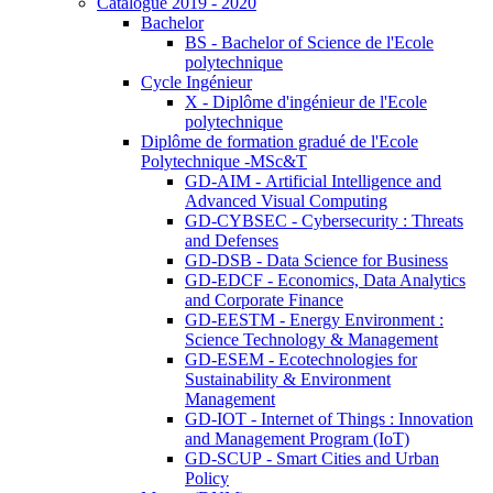
Catalogue 2019 - 2020
Bachelor
BS - Bachelor of Science de l'Ecole
polytechnique
Cycle Ingénieur
X - Diplôme d'ingénieur de l'Ecole
polytechnique
Diplôme de formation gradué de l'Ecole
Polytechnique -MSc&T
GD-AIM - Artificial Intelligence and
Advanced Visual Computing
GD-CYBSEC - Cybersecurity : Threats
and Defenses
GD-DSB - Data Science for Business
GD-EDCF - Economics, Data Analytics
and Corporate Finance
GD-EESTM - Energy Environment :
Science Technology & Management
GD-ESEM - Ecotechnologies for
Sustainability & Environment
Management
GD-IOT - Internet of Things : Innovation
and Management Program (IoT)
GD-SCUP - Smart Cities and Urban
Policy