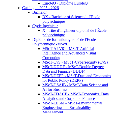
EuroteQ - Diplôme EuroteQ
Catalogue 2025 - 2026
Bachelor
BX - Bachelor of Science de l'Ecole
polytechnique
Cycle Ingénieur
X - Titre d’Ingénieur diplômé de l’École
polytechnique
Diplôme de formation gradué de l'Ecole
Polytechnique -MSc&T
MScT-AI-ViC - MScT-Artificial
Intelligence and Advanced Visual
Computing
MScT-CyS - MScT-Cybersecurity (CyS)
MScT-DDDF - MScT-Double Degree
Data and Finance (DDDF)
MScT-DEPP - MScT-Data and Economics
for Public Policy (DEPP)
MScT-DSAIB - MScT-Data Science and
AI for Business
MScT-EDACF - MScT-Economics, Data
Analytics and Corporate Finance
MScT-EESM - MScT-Environmental
Engineering and Sustainability
Management