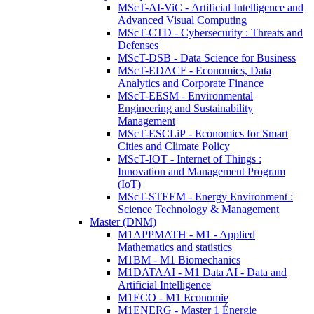
MScT-AI-ViC - Artificial Intelligence and
Advanced Visual Computing
MScT-CTD - Cybersecurity : Threats and
Defenses
MScT-DSB - Data Science for Business
MScT-EDACF - Economics, Data
Analytics and Corporate Finance
MScT-EESM - Environmental
Engineering and Sustainability
Management
MScT-ESCLiP - Economics for Smart
Cities and Climate Policy
MScT-IOT - Internet of Things :
Innovation and Management Program
(IoT)
MScT-STEEM - Energy Environment :
Science Technology & Management
Master (DNM)
M1APPMATH - M1 - Applied
Mathematics and statistics
M1BM - M1 Biomechanics
M1DATAAI - M1 Data AI - Data and
Artificial Intelligence
M1ECO - M1 Economie
M1ENERG - Master 1 Énergie