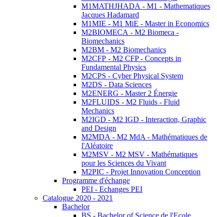
M1MATHJHADA - M1 - Mathematiques
Jacques Hadamard
M1MIE - M1 MiE - Master in Economics
M2BIOMECA - M2 Biomeca -
Biomechanics
M2BM - M2 Biomechanics
M2CFP - M2 CFP - Concepts in
Fundamental Physics
M2CPS - Cyber Physical System
M2DS - Data Sciences
M2ENERG - Master 2 Énergie
M2FLUIDS - M2 Fluids - Fluid
Mechanics
M2IGD - M2 IGD - Interaction, Graphic
and Design
M2MDA - M2 MdA - Mathématiques de
l'Aléatoire
M2MSV - M2 MSV - Mathématiques
pour les Sciences du Vivant
M2PIC - Projet Innovation Conception
Programme d'échange
PEI - Echanges PEI
Catalogue 2020 - 2021
Bachelor
BS - Bachelor of Science de l'Ecole