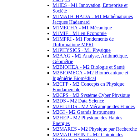
M1IES - M1 Innovation, Entreprise et
Société
M1MATHJHADA - M1 Mathématiques
Jacques Hadamard
M1MECHA - M1 Mécanique
M1MIE - M1 en Economie
M1MPRI - M1 Fondements de
l'Informatique MPRI
M1PHYSICS - M1 Physique
M2AAG - M2 Analyse, Arithmétique,
Géométrie
M2BIOHEA - M2 Biologie et Santé
M2BIOMECA - M2 Biomécanique et
Ingéniérie Biomédical
M2CFP - M2 Concepts en Physique
Fondamentale
M2CPS - M2 Système Cyber Physique
M2DS - M2 Data Science
M2FLUIDS - M2 Mécanique des Fluides
M2GI - M2 Grands Instruments
M2HEP - M2 Physique des Hautes
Energies
M2MARES - M2 Physique par Recherche
M2MATCHEINT - M2 Chimie des