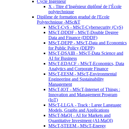
Cycle Ingénieur
X - Titre d’Ingénieur diplômé de l’École
polytechnique
Diplôme de formation gradué de l'Ecole
Polytechnique -MSc&T
MScT-CyS - MScT-Cybersecurity (CyS)
MScT-DDDF - MScT-Double Degree
Data and Finance (DDDF)
MScT-DEPP - MScT-Data and Economics
for Public Policy (DEPP)
MScT-DSAIB - MScT-Data Science and
AI for Business
MScT-EDACF - MScT-Economics, Data
Analytics and Corporate Finance
MScT-EESM - MScT-Environmental
Engineering and Sustainability
Management
MScT-IOT - MScT-Internet of Things :
Innovation and Management Program
(IoT)
MScT-LLGA - Track : Large Language
Models, Graphs and Applications
MScT-MaQI - AI for Markets and
Quantitative Investment (AI-MaQI)
MScT-STEEM - MScT-Energy