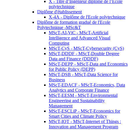
X - Titre d’Ingénieur diplômé de l’École
polytechnique
Diplôme d'établissement
X-4A - Diplôme de l'Ecole polytechnique
Diplôme de formation gradué de l'Ecole
Polytechnique -MSc&T
MScT-AI-ViC - MScT-Artificial
Intelligence and Advanced Visual
Computing
MScT-CyS - MScT-Cybersecurity (CyS)
MScT-DDDF - MScT-Double Degree
Data and Finance (DDDF)
MScT-DEPP - MScT-Data and Economics
for Public Policy (DEPP)
MScT-DSB - MScT-Data Science for
Business
MScT-EDACF - MScT-Economics, Data
Analytics and Corporate Finance
MScT-EESM - MScT-Environmental
Engineering and Sustainability
Management
MScT-ESCLiP - MScT-Economics for
Smart Cities and Climate Policy
MScT-IOT - MScT-Internet of Things :
Innovation and Management Program