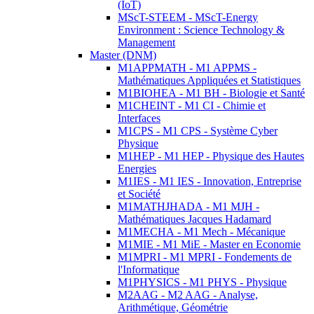
(IoT)
MScT-STEEM - MScT-Energy
Environment : Science Technology &
Management
Master (DNM)
M1APPMATH - M1 APPMS -
Mathématiques Appliquées et Statistiques
M1BIOHEA - M1 BH - Biologie et Santé
M1CHEINT - M1 CI - Chimie et
Interfaces
M1CPS - M1 CPS - Système Cyber
Physique
M1HEP - M1 HEP - Physique des Hautes
Energies
M1IES - M1 IES - Innovation, Entreprise
et Société
M1MATHJHADA - M1 MJH -
Mathématiques Jacques Hadamard
M1MECHA - M1 Mech - Mécanique
M1MIE - M1 MiE - Master en Economie
M1MPRI - M1 MPRI - Fondements de
l'Informatique
M1PHYSICS - M1 PHYS - Physique
M2AAG - M2 AAG - Analyse,
Arithmétique, Géométrie