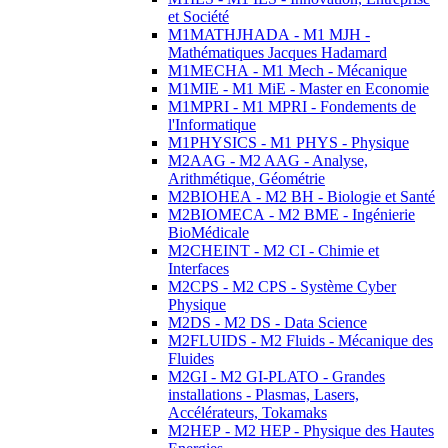
et Société
M1MATHJHADA - M1 MJH -
Mathématiques Jacques Hadamard
M1MECHA - M1 Mech - Mécanique
M1MIE - M1 MiE - Master en Economie
M1MPRI - M1 MPRI - Fondements de
l'Informatique
M1PHYSICS - M1 PHYS - Physique
M2AAG - M2 AAG - Analyse,
Arithmétique, Géométrie
M2BIOHEA - M2 BH - Biologie et Santé
M2BIOMECA - M2 BME - Ingénierie
BioMédicale
M2CHEINT - M2 CI - Chimie et
Interfaces
M2CPS - M2 CPS - Système Cyber
Physique
M2DS - M2 DS - Data Science
M2FLUIDS - M2 Fluids - Mécanique des
Fluides
M2GI - M2 GI-PLATO - Grandes
installations - Plasmas, Lasers,
Accélérateurs, Tokamaks
M2HEP - M2 HEP - Physique des Hautes