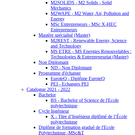
M2SOLIDS - M2 Solids - Solid
Mechanics
M2WAPE - M2 Water, Air, Pollution and
Energy
MSc Entrepreneurs - MSc X-HEC
Entrepreneurs
Mastère spécialisé (Master)
M2REST - Renewable Energy, Science
and Technology
MS ETRE - MS Energies Renouvelables :
Technologies & Entrepreneuriat (Master)
Non Diplomant
ND - Non Diplomant
Programme d'échange
EuroteQ - Diplôme EuroteQ
PEI - Echanges PEI
Catalogue 2021 - 2022
Bachelor
BS - Bachelor of Science de l'Ecole
polytechnique
Cycle Ingénieur
X - Titre d’Ingénieur diplômé de l’École
polytechnique
Diplôme de formation gradué de l'Ecole
Polytechnique -MSc&T