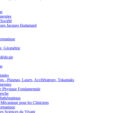
ue
nergies
 Société
es Jacques Hadamard
ormatique
, Géométrie
édicale
ue
uides
s - Plasmas, Lasers, Accélérateurs, Tokamaks
nergies
de Physique Fondamentale
erche
athématique
anique pour les Cliniciens
ormatique
s Sciences du Vivant