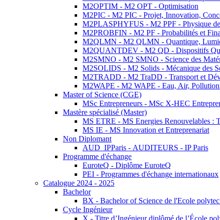
M2OPTIM - M2 OPT - Optimisation
M2PIC - M2 PIC - Projet, Innovation, Conc
M2PLASPHYFUS - M2 PPF - Physique des P
M2PROBFIN - M2 PF - Probabilités et Fin
M2QLMN - M2 QLMN - Quantique, Lumière
M2QUANTDEV - M2 QD - Dispositifs Qua
M2SMNO - M2 SMNO - Science des Matéri
M2SOLIDS - M2 Solids - Mécanique des So
M2TRADD - M2 TraDD - Transport et Dév
M2WAPE - M2 WAPE - Eau, Air, Pollution 
Master of Science (CGE)
MSc Entrepreneurs - MSc X-HEC Entrepre
Mastère spécialisé (Master)
MS ETRE - MS Energies Renouvelables : Tec
MS IE - MS Innovation et Entreprenariat
Non Diplomant
AUD_IPParis - AUDITEURS - IP Paris
Programme d'échange
EuroteQ - Diplôme EuroteQ
PEI - Programmes d'échange internationaux
Catalogue 2024 - 2025
Bachelor
BX - Bachelor of Science de l'Ecole polyte
Cycle Ingénieur
X - Titre d’Ingénieur diplômé de l’École po