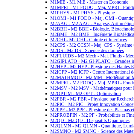
M1MIE - M1 MiE - Master en Economie
M1MPRI - M1 FODQ - Maj. MPRI - Fondeme
M1PHYS - M1 PHYS - Physique
M1QMI - M1 FODQ - Maj. QMI - Quantique
M2AAG - M2 AAG - Analyse, Arithmétique
M2BBH - M2 BBH - Biologie, Biotechnolog
M2BME - M2 BME - Ingénierie BioMédica
M2CHI - M2 CHI - Chimie et Interfaces
M2CPS - M2 CCSN - Maj. CPS - Système 
M2DS - M2 DS - Science des données
M2FLUIDS - M2 Mech - Maj. Fluids - Meca
M2GIPLATO - M2 GI-PLATO - Grandes instal
M2HEP - M2 HEP - Physique des Hautes E
M2ICFP - M2 ICFP - Centre International 
M2MATHMOD - M2 MM - Modélisation M
M2MPRI - M2 FODQ - Maj. MPRI - Fondeme
M2MSV - M2 MSV - Mathématiques pour le
M2OPTIM - M2 OPT - Optimisation
M2PBR - M2 PBR - Physique par Recherc
M2PIC - M2 PIC - Projet Innovation Conce
M2PPF - M2 PPF - Physique des Plasmas et
M2PROBFIN - M2 PF - Probabilités et Fin
M2QD - M2 QD - Dispositifs Quantiques
M2QLMN - M2 QLMN - Quantique, Lumiere
M2SMNO - M2 SMNO - Science des Materi