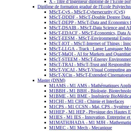
X - Titre d’Ingénieur diplômé de l’École po
Diplôme de formation gradué de l'Ecole Polytec
MScT-CyS - MScT-Cybersecurity (CyS)
MScT-DDDF - MScT-Double Degree Data 
MScT-DEPP - MScT-Data and Economics fo
MScT-DSAIB - MScT-Data Science and AI 
MScT-EDACF - MScT-Economics, Data Anal
MScT-EESM - MScT-Environmental Enginee
MScT-IOT - MScT-Internet of Things : Inn
MScT-LLGA - Track : Large Language Mode
MScT-MaQI - AI for Markets and Quantitat
MScT-STEEM - MScT-Energy Environment 
MScT-TRAI - MScT-Trust and Responsible
MScT-ViCAI - MScT-Visual Computing and
MScT-XCin - MScT-Extended Cinematogr
Master (DNM)
M1AMS - M1 AMS - Mathématiques Appliqué
M1BBH - M1 BBH - Biologie, Biotechnolog
M1BME - M1 BME - Ingénierie BioMédica
M1CHI - M1 CHI - Chimie et Interfaces
M1CPS - M1 CCSN - Maj. CPS - Système 
M1HEP - M1 HEP - Physique des Hautes E
M1IES - M1 IES - Innovation, Entreprise et
M1MATHJHADA - M1 MJH - Mathematiqu
M1MEC - M1 Mech - Mecanique