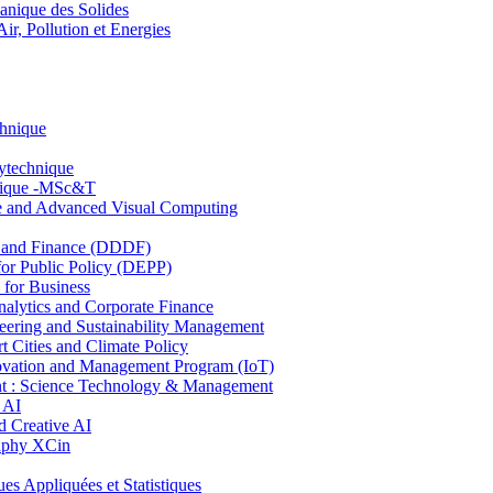
nique des Solides
, Pollution et Energies
chnique
lytechnique
hnique -MSc&T
ce and Advanced Visual Computing
and Finance (DDDF)
r Public Policy (DEPP)
for Business
ytics and Corporate Finance
ring and Sustainability Management
Cities and Climate Policy
ovation and Management Program (IoT)
: Science Technology & Management
 AI
 Creative AI
aphy XCin
ppliquées et Statistiques