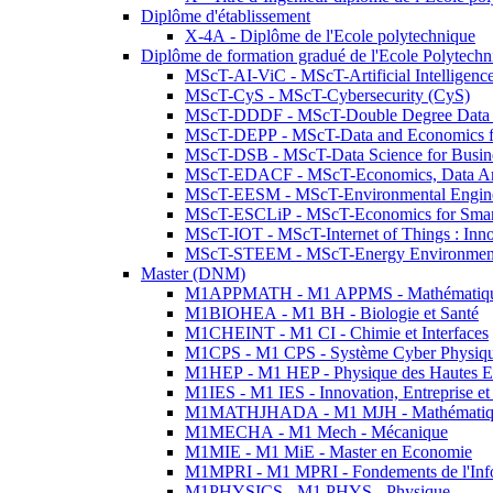
Diplôme d'établissement
X-4A - Diplôme de l'Ecole polytechnique
Diplôme de formation gradué de l'Ecole Polytec
MScT-AI-ViC - MScT-Artificial Intelligen
MScT-CyS - MScT-Cybersecurity (CyS)
MScT-DDDF - MScT-Double Degree Data 
MScT-DEPP - MScT-Data and Economics fo
MScT-DSB - MScT-Data Science for Busin
MScT-EDACF - MScT-Economics, Data Anal
MScT-EESM - MScT-Environmental Enginee
MScT-ESCLiP - MScT-Economics for Smart 
MScT-IOT - MScT-Internet of Things : Inn
MScT-STEEM - MScT-Energy Environment 
Master (DNM)
M1APPMATH - M1 APPMS - Mathématiques A
M1BIOHEA - M1 BH - Biologie et Santé
M1CHEINT - M1 CI - Chimie et Interfaces
M1CPS - M1 CPS - Système Cyber Physiq
M1HEP - M1 HEP - Physique des Hautes E
M1IES - M1 IES - Innovation, Entreprise et
M1MATHJHADA - M1 MJH - Mathématiqu
M1MECHA - M1 Mech - Mécanique
M1MIE - M1 MiE - Master en Economie
M1MPRI - M1 MPRI - Fondements de l'Inf
M1PHYSICS - M1 PHYS - Physique