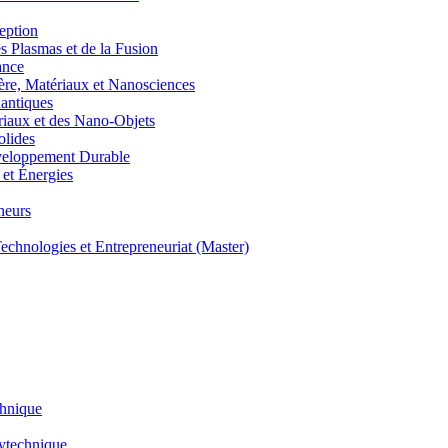
eption
lasmas et de la Fusion
ance
, Matériaux et Nanosciences
ntiques
aux et des Nano-Objets
lides
eloppement Durable
et Énergies
neurs
hnologies et Entrepreneuriat (Master)
chnique
lytechnique