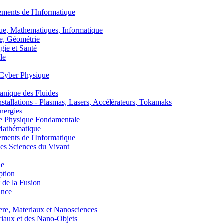
nts de l'Informatique
, Mathematiques, Informatique
, Géométrie
ie et Santé
le
Cyber Physique
nique des Fluides
lations - Plasmas, Lasers, Accélérateurs, Tokamaks
nergies
de Physique Fondamentale
athématique
nts de l'Informatique
s Sciences du Vivant
he
ption
 de la Fusion
ance
, Materiaux et Nanosciences
aux et des Nano-Objets