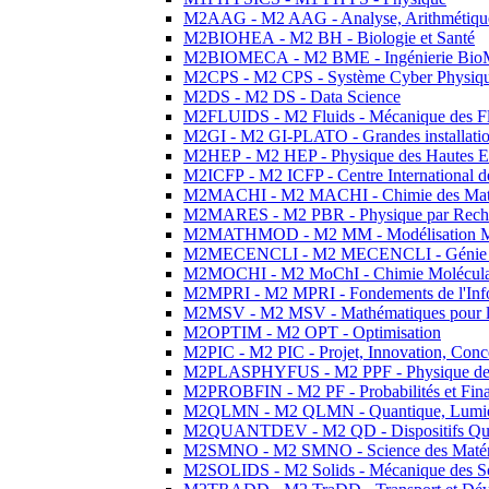
M2AAG - M2 AAG - Analyse, Arithmétique
M2BIOHEA - M2 BH - Biologie et Santé
M2BIOMECA - M2 BME - Ingénierie BioM
M2CPS - M2 CPS - Système Cyber Physiq
M2DS - M2 DS - Data Science
M2FLUIDS - M2 Fluids - Mécanique des Fl
M2GI - M2 GI-PLATO - Grandes installation
M2HEP - M2 HEP - Physique des Hautes E
M2ICFP - M2 ICFP - Centre International 
M2MACHI - M2 MACHI - Chimie des Matéri
M2MARES - M2 PBR - Physique par Rech
M2MATHMOD - M2 MM - Modélisation M
M2MECENCLI - M2 MECENCLI - Génie Méc
M2MOCHI - M2 MoChI - Chimie Moléculaire
M2MPRI - M2 MPRI - Fondements de l'Inf
M2MSV - M2 MSV - Mathématiques pour le
M2OPTIM - M2 OPT - Optimisation
M2PIC - M2 PIC - Projet, Innovation, Conc
M2PLASPHYFUS - M2 PPF - Physique des P
M2PROBFIN - M2 PF - Probabilités et Fin
M2QLMN - M2 QLMN - Quantique, Lumière
M2QUANTDEV - M2 QD - Dispositifs Qua
M2SMNO - M2 SMNO - Science des Matéri
M2SOLIDS - M2 Solids - Mécanique des So