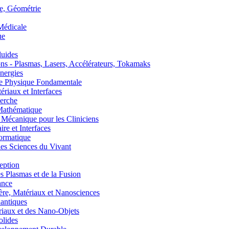
, Géométrie
édicale
ue
uides
s - Plasmas, Lasers, Accélérateurs, Tokamaks
nergies
de Physique Fondamentale
aux et Interfaces
erche
athématique
anique pour les Cliniciens
 et Interfaces
ormatique
s Sciences du Vivant
eption
lasmas et de la Fusion
ance
, Matériaux et Nanosciences
ntiques
aux et des Nano-Objets
lides