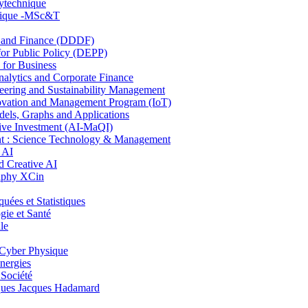
lytechnique
hnique -MSc&T
and Finance (DDDF)
r Public Policy (DEPP)
for Business
ytics and Corporate Finance
ring and Sustainability Management
ovation and Management Program (IoT)
ls, Graphs and Applications
ive Investment (AI-MaQI)
: Science Technology & Management
 AI
 Creative AI
aphy XCin
es et Statistiques
ie et Santé
le
Cyber Physique
nergies
 Société
es Jacques Hadamard