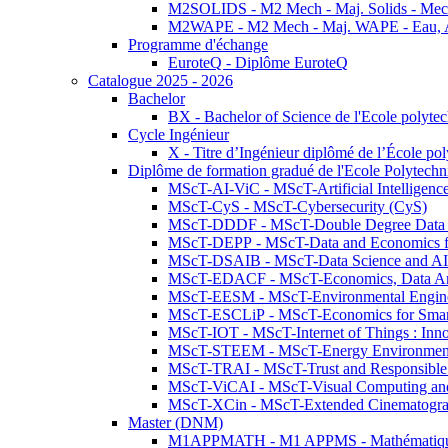
M2SOLIDS - M2 Mech - Maj. Solids - Meca
M2WAPE - M2 Mech - Maj. WAPE - Eau, Air
Programme d'échange
EuroteQ - Diplôme EuroteQ
Catalogue 2025 - 2026
Bachelor
BX - Bachelor of Science de l'Ecole polyte
Cycle Ingénieur
X - Titre d’Ingénieur diplômé de l’École po
Diplôme de formation gradué de l'Ecole Polytec
MScT-AI-ViC - MScT-Artificial Intelligen
MScT-CyS - MScT-Cybersecurity (CyS)
MScT-DDDF - MScT-Double Degree Data 
MScT-DEPP - MScT-Data and Economics fo
MScT-DSAIB - MScT-Data Science and AI 
MScT-EDACF - MScT-Economics, Data Anal
MScT-EESM - MScT-Environmental Enginee
MScT-ESCLiP - MScT-Economics for Smart 
MScT-IOT - MScT-Internet of Things : Inn
MScT-STEEM - MScT-Energy Environment 
MScT-TRAI - MScT-Trust and Responsible
MScT-ViCAI - MScT-Visual Computing and
MScT-XCin - MScT-Extended Cinematogr
Master (DNM)
M1APPMATH - M1 APPMS - Mathématiques A