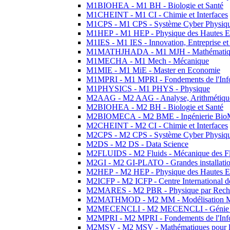
M1BIOHEA - M1 BH - Biologie et Santé
M1CHEINT - M1 CI - Chimie et Interfaces
M1CPS - M1 CPS - Système Cyber Physiq
M1HEP - M1 HEP - Physique des Hautes E
M1IES - M1 IES - Innovation, Entreprise et
M1MATHJHADA - M1 MJH - Mathématiqu
M1MECHA - M1 Mech - Mécanique
M1MIE - M1 MiE - Master en Economie
M1MPRI - M1 MPRI - Fondements de l'Inf
M1PHYSICS - M1 PHYS - Physique
M2AAG - M2 AAG - Analyse, Arithmétique
M2BIOHEA - M2 BH - Biologie et Santé
M2BIOMECA - M2 BME - Ingénierie BioM
M2CHEINT - M2 CI - Chimie et Interfaces
M2CPS - M2 CPS - Système Cyber Physiq
M2DS - M2 DS - Data Science
M2FLUIDS - M2 Fluids - Mécanique des Fl
M2GI - M2 GI-PLATO - Grandes installation
M2HEP - M2 HEP - Physique des Hautes E
M2ICFP - M2 ICFP - Centre International 
M2MARES - M2 PBR - Physique par Rech
M2MATHMOD - M2 MM - Modélisation M
M2MECENCLI - M2 MECENCLI - Génie Méc
M2MPRI - M2 MPRI - Fondements de l'Inf
M2MSV - M2 MSV - Mathématiques pour le