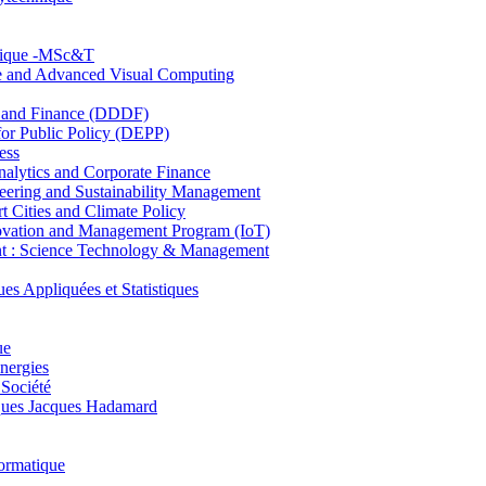
hnique -MSc&T
ce and Advanced Visual Computing
and Finance (DDDF)
r Public Policy (DEPP)
ess
ytics and Corporate Finance
ring and Sustainability Management
Cities and Climate Policy
ovation and Management Program (IoT)
: Science Technology & Management
ppliquées et Statistiques
ue
nergies
 Société
es Jacques Hadamard
ormatique