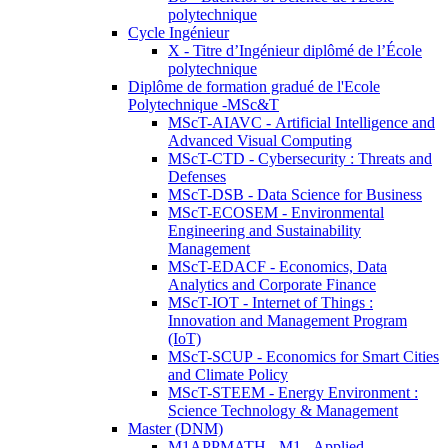
polytechnique
Cycle Ingénieur
X - Titre d’Ingénieur diplômé de l’École
polytechnique
Diplôme de formation gradué de l'Ecole
Polytechnique -MSc&T
MScT-AIAVC - Artificial Intelligence and
Advanced Visual Computing
MScT-CTD - Cybersecurity : Threats and
Defenses
MScT-DSB - Data Science for Business
MScT-ECOSEM - Environmental
Engineering and Sustainability
Management
MScT-EDACF - Economics, Data
Analytics and Corporate Finance
MScT-IOT - Internet of Things :
Innovation and Management Program
(IoT)
MScT-SCUP - Economics for Smart Cities
and Climate Policy
MScT-STEEM - Energy Environment :
Science Technology & Management
Master (DNM)
M1APPMATH - M1 - Applied