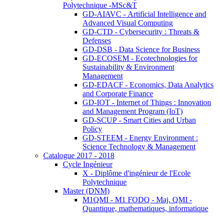
Polytechnique -MSc&T
GD-AIAVC - Artificial Intelligence and
Advanced Visual Computing
GD-CTD - Cybersecurity : Threats &
Defenses
GD-DSB - Data Science for Business
GD-ECOSEM - Ecotechnologies for
Sustainability & Environment
Management
GD-EDACF - Economics, Data Analytics
and Corporate Finance
GD-IOT - Internet of Things : Innovation
and Management Program (IoT)
GD-SCUP - Smart Cities and Urban
Policy
GD-STEEM - Energy Environment :
Science Technology & Management
Catalogue 2017 - 2018
Cycle Ingénieur
X - Diplôme d'ingénieur de l'Ecole
Polytechnique
Master (DNM)
M1QMI - M1 FODQ - Maj. QMI -
Quantique, mathematiques, informatique