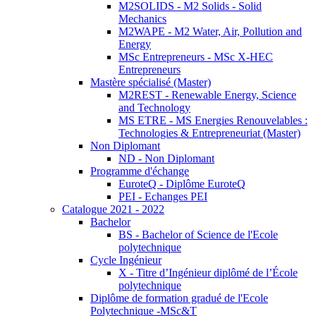
M2SOLIDS - M2 Solids - Solid
Mechanics
M2WAPE - M2 Water, Air, Pollution and
Energy
MSc Entrepreneurs - MSc X-HEC
Entrepreneurs
Mastère spécialisé (Master)
M2REST - Renewable Energy, Science
and Technology
MS ETRE - MS Energies Renouvelables :
Technologies & Entrepreneuriat (Master)
Non Diplomant
ND - Non Diplomant
Programme d'échange
EuroteQ - Diplôme EuroteQ
PEI - Echanges PEI
Catalogue 2021 - 2022
Bachelor
BS - Bachelor of Science de l'Ecole
polytechnique
Cycle Ingénieur
X - Titre d’Ingénieur diplômé de l’École
polytechnique
Diplôme de formation gradué de l'Ecole
Polytechnique -MSc&T