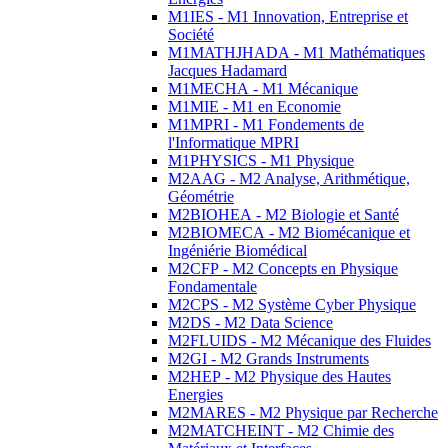
M1IES - M1 Innovation, Entreprise et
Société
M1MATHJHADA - M1 Mathématiques
Jacques Hadamard
M1MECHA - M1 Mécanique
M1MIE - M1 en Economie
M1MPRI - M1 Fondements de
l'Informatique MPRI
M1PHYSICS - M1 Physique
M2AAG - M2 Analyse, Arithmétique,
Géométrie
M2BIOHEA - M2 Biologie et Santé
M2BIOMECA - M2 Biomécanique et
Ingéniérie Biomédical
M2CFP - M2 Concepts en Physique
Fondamentale
M2CPS - M2 Système Cyber Physique
M2DS - M2 Data Science
M2FLUIDS - M2 Mécanique des Fluides
M2GI - M2 Grands Instruments
M2HEP - M2 Physique des Hautes
Energies
M2MARES - M2 Physique par Recherche
M2MATCHEINT - M2 Chimie des