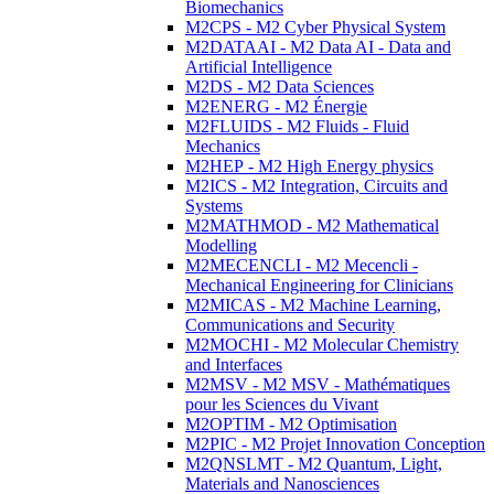
Biomechanics
M2CPS - M2 Cyber Physical System
M2DATAAI - M2 Data AI - Data and
Artificial Intelligence
M2DS - M2 Data Sciences
M2ENERG - M2 Énergie
M2FLUIDS - M2 Fluids - Fluid
Mechanics
M2HEP - M2 High Energy physics
M2ICS - M2 Integration, Circuits and
Systems
M2MATHMOD - M2 Mathematical
Modelling
M2MECENCLI - M2 Mecencli -
Mechanical Engineering for Clinicians
M2MICAS - M2 Machine Learning,
Communications and Security
M2MOCHI - M2 Molecular Chemistry
and Interfaces
M2MSV - M2 MSV - Mathématiques
pour les Sciences du Vivant
M2OPTIM - M2 Optimisation
M2PIC - M2 Projet Innovation Conception
M2QNSLMT - M2 Quantum, Light,
Materials and Nanosciences