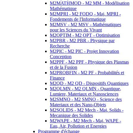
M2MATHMOD - M2 MM - Modélisation
Mathématique
M2MPRI - M2 FODQ - Maj. MPRI -
Fondements de l'Informatique
M2MSV - M2 MSV - Mathématiques
pour les Sciences du Vivant
M2OPTIM - M2 OPT - Optimisation
M2PBR - M2 PBR - Physique par
Recherche
M2PIC - M2 PIC - Projet Innovation
Conception
M2PPF - M2 PPF - Physique des Plasmas
et de la Fusion
M2PROBFIN - M2 PF - Probabilités et
Finance
M2QD - M2 QD - Dispositifs Quantiques
M2QLMN - M2 QLMN - Quantique,
Lumiere, Materiaux et Nanosciences
M2SMNO - M2 SMNO - Science des
Materiaux et des Nano-Objets
M2SOLIDS - M2 Mech - Maj. Solids -
Mecanique des Solides
M2WAPE - M2 Mech - Maj. WAPE -
Eau, Air, Pollution et Energies
Programme d'échange