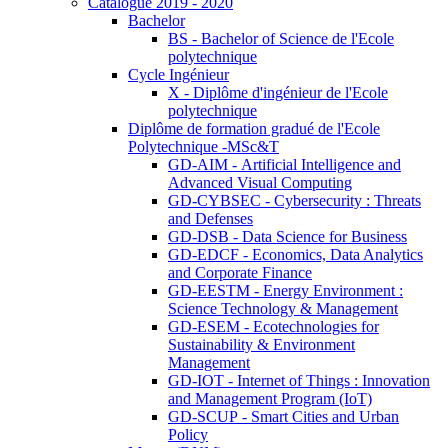
Catalogue 2019 - 2020
Bachelor
BS - Bachelor of Science de l'Ecole
polytechnique
Cycle Ingénieur
X - Diplôme d'ingénieur de l'Ecole
polytechnique
Diplôme de formation gradué de l'Ecole
Polytechnique -MSc&T
GD-AIM - Artificial Intelligence and
Advanced Visual Computing
GD-CYBSEC - Cybersecurity : Threats
and Defenses
GD-DSB - Data Science for Business
GD-EDCF - Economics, Data Analytics
and Corporate Finance
GD-EESTM - Energy Environment :
Science Technology & Management
GD-ESEM - Ecotechnologies for
Sustainability & Environment
Management
GD-IOT - Internet of Things : Innovation
and Management Program (IoT)
GD-SCUP - Smart Cities and Urban
Policy