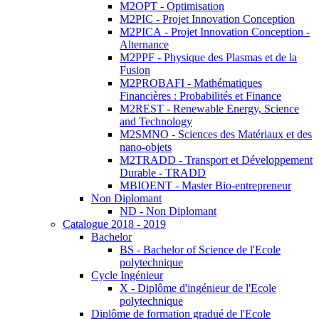
M2OPT - Optimisation
M2PIC - Projet Innovation Conception
M2PICA - Projet Innovation Conception -
Alternance
M2PPF - Physique des Plasmas et de la
Fusion
M2PROBAFI - Mathématiques
Financières : Probabilités et Finance
M2REST - Renewable Energy, Science
and Technology
M2SMNO - Sciences des Matériaux et des
nano-objets
M2TRADD - Transport et Développement
Durable - TRADD
MBIOENT - Master Bio-entrepreneur
Non Diplomant
ND - Non Diplomant
Catalogue 2018 - 2019
Bachelor
BS - Bachelor of Science de l'Ecole
polytechnique
Cycle Ingénieur
X - Diplôme d'ingénieur de l'Ecole
polytechnique
Diplôme de formation gradué de l'Ecole