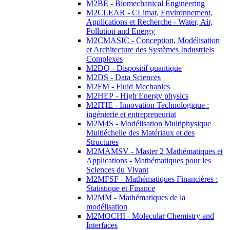
M2BE - Biomechanical Engineering
M2CLEAR - CLimat, Environnement,
Applications et Recherche - Water, Air,
Pollution and Energy
M2CMASIC - Conception, Modélisation
et Architecture des Systèmes Industriels
Complexes
M2DQ - Dispositif quantique
M2DS - Data Sciences
M2FM - Fluid Mechanics
M2HEP - High Energy physics
M2ITIE - Innovation Technologique :
ingénierie et entrepreneuriat
M2M4S - Modélisation Multiphysique
Multiéchelle des Matériaux et des
Structures
M2MAMSV - Master 2 Mathématiques et
Applications - Mathématiques pour les
Sciences du Vivant
M2MFSF - Mathématiques Financières :
Statistique et Finance
M2MM - Mathématiques de la
modélisation
M2MOCHI - Molecular Chemistry and
Interfaces