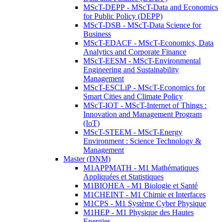
MScT-DEPP - MScT-Data and Economics
for Public Policy (DEPP)
MScT-DSB - MScT-Data Science for
Business
MScT-EDACF - MScT-Economics, Data
Analytics and Corporate Finance
MScT-EESM - MScT-Environmental
Engineering and Sustainability
Management
MScT-ESCLiP - MScT-Economics for
Smart Cities and Climate Policy
MScT-IOT - MScT-Internet of Things :
Innovation and Management Program
(IoT)
MScT-STEEM - MScT-Energy
Environment : Science Technology &
Management
Master (DNM)
M1APPMATH - M1 Mathématiques
Appliquées et Statistiques
M1BIOHEA - M1 Biologie et Santé
M1CHEINT - M1 Chimie et Interfaces
M1CPS - M1 Système Cyber Physique
M1HEP - M1 Physique des Hautes
Energies