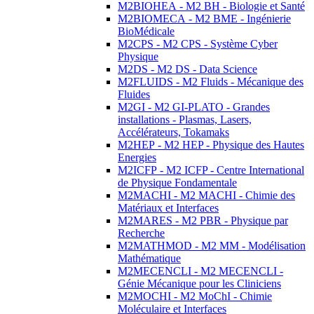
M2BIOHEA - M2 BH - Biologie et Santé
M2BIOMECA - M2 BME - Ingénierie
BioMédicale
M2CPS - M2 CPS - Système Cyber
Physique
M2DS - M2 DS - Data Science
M2FLUIDS - M2 Fluids - Mécanique des
Fluides
M2GI - M2 GI-PLATO - Grandes
installations - Plasmas, Lasers,
Accélérateurs, Tokamaks
M2HEP - M2 HEP - Physique des Hautes
Energies
M2ICFP - M2 ICFP - Centre International
de Physique Fondamentale
M2MACHI - M2 MACHI - Chimie des
Matériaux et Interfaces
M2MARES - M2 PBR - Physique par
Recherche
M2MATHMOD - M2 MM - Modélisation
Mathématique
M2MECENCLI - M2 MECENCLI -
Génie Mécanique pour les Cliniciens
M2MOCHI - M2 MoChI - Chimie
Moléculaire et Interfaces