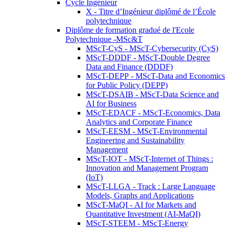
Cycle Ingénieur
X - Titre d’Ingénieur diplômé de l’École
polytechnique
Diplôme de formation gradué de l'Ecole
Polytechnique -MSc&T
MScT-CyS - MScT-Cybersecurity (CyS)
MScT-DDDF - MScT-Double Degree
Data and Finance (DDDF)
MScT-DEPP - MScT-Data and Economics
for Public Policy (DEPP)
MScT-DSAIB - MScT-Data Science and
AI for Business
MScT-EDACF - MScT-Economics, Data
Analytics and Corporate Finance
MScT-EESM - MScT-Environmental
Engineering and Sustainability
Management
MScT-IOT - MScT-Internet of Things :
Innovation and Management Program
(IoT)
MScT-LLGA - Track : Large Language
Models, Graphs and Applications
MScT-MaQI - AI for Markets and
Quantitative Investment (AI-MaQI)
MScT-STEEM - MScT-Energy