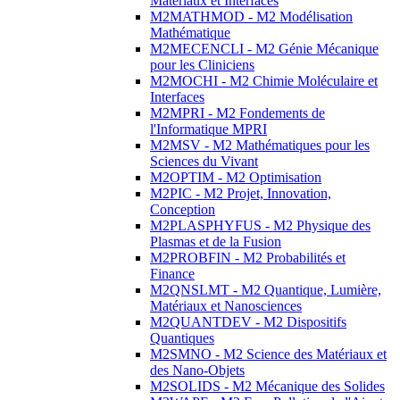
Matériaux et Interfaces
M2MATHMOD - M2 Modélisation
Mathématique
M2MECENCLI - M2 Génie Mécanique
pour les Cliniciens
M2MOCHI - M2 Chimie Moléculaire et
Interfaces
M2MPRI - M2 Fondements de
l'Informatique MPRI
M2MSV - M2 Mathématiques pour les
Sciences du Vivant
M2OPTIM - M2 Optimisation
M2PIC - M2 Projet, Innovation,
Conception
M2PLASPHYFUS - M2 Physique des
Plasmas et de la Fusion
M2PROBFIN - M2 Probabilités et
Finance
M2QNSLMT - M2 Quantique, Lumière,
Matériaux et Nanosciences
M2QUANTDEV - M2 Dispositifs
Quantiques
M2SMNO - M2 Science des Matériaux et
des Nano-Objets
M2SOLIDS - M2 Mécanique des Solides