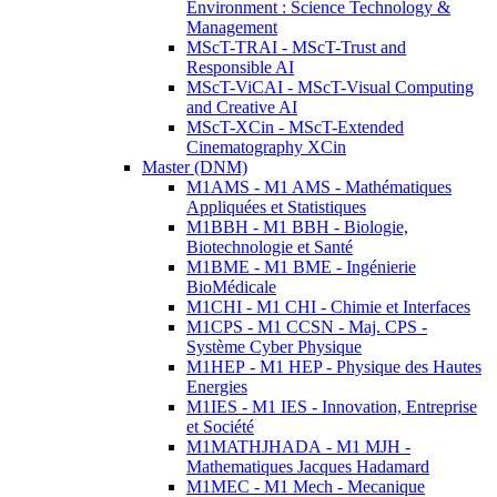
Environment : Science Technology &
Management
MScT-TRAI - MScT-Trust and
Responsible AI
MScT-ViCAI - MScT-Visual Computing
and Creative AI
MScT-XCin - MScT-Extended
Cinematography XCin
Master (DNM)
M1AMS - M1 AMS - Mathématiques
Appliquées et Statistiques
M1BBH - M1 BBH - Biologie,
Biotechnologie et Santé
M1BME - M1 BME - Ingénierie
BioMédicale
M1CHI - M1 CHI - Chimie et Interfaces
M1CPS - M1 CCSN - Maj. CPS -
Système Cyber Physique
M1HEP - M1 HEP - Physique des Hautes
Energies
M1IES - M1 IES - Innovation, Entreprise
et Société
M1MATHJHADA - M1 MJH -
Mathematiques Jacques Hadamard
M1MEC - M1 Mech - Mecanique