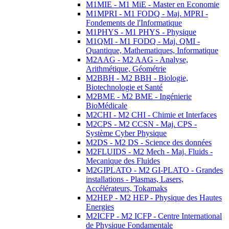
M1MIE - M1 MiE - Master en Economie
M1MPRI - M1 FODQ - Maj. MPRI -
Fondements de l'Informatique
M1PHYS - M1 PHYS - Physique
M1QMI - M1 FODQ - Maj. QMI -
Quantique, Mathematiques, Informatique
M2AAG - M2 AAG - Analyse,
Arithmétique, Géométrie
M2BBH - M2 BBH - Biologie,
Biotechnologie et Santé
M2BME - M2 BME - Ingénierie
BioMédicale
M2CHI - M2 CHI - Chimie et Interfaces
M2CPS - M2 CCSN - Maj. CPS -
Système Cyber Physique
M2DS - M2 DS - Science des données
M2FLUIDS - M2 Mech - Maj. Fluids -
Mecanique des Fluides
M2GIPLATO - M2 GI-PLATO - Grandes
installations - Plasmas, Lasers,
Accélérateurs, Tokamaks
M2HEP - M2 HEP - Physique des Hautes
Energies
M2ICFP - M2 ICFP - Centre International
de Physique Fondamentale