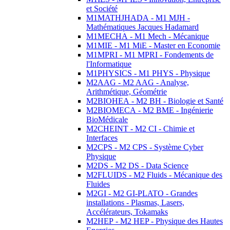
et Société
M1MATHJHADA - M1 MJH -
Mathématiques Jacques Hadamard
M1MECHA - M1 Mech - Mécanique
M1MIE - M1 MiE - Master en Economie
M1MPRI - M1 MPRI - Fondements de
l'Informatique
M1PHYSICS - M1 PHYS - Physique
M2AAG - M2 AAG - Analyse,
Arithmétique, Géométrie
M2BIOHEA - M2 BH - Biologie et Santé
M2BIOMECA - M2 BME - Ingénierie
BioMédicale
M2CHEINT - M2 CI - Chimie et
Interfaces
M2CPS - M2 CPS - Système Cyber
Physique
M2DS - M2 DS - Data Science
M2FLUIDS - M2 Fluids - Mécanique des
Fluides
M2GI - M2 GI-PLATO - Grandes
installations - Plasmas, Lasers,
Accélérateurs, Tokamaks
M2HEP - M2 HEP - Physique des Hautes