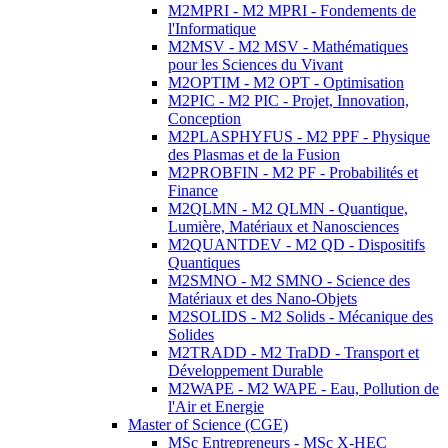
M2MPRI - M2 MPRI - Fondements de
l'Informatique
M2MSV - M2 MSV - Mathématiques
pour les Sciences du Vivant
M2OPTIM - M2 OPT - Optimisation
M2PIC - M2 PIC - Projet, Innovation,
Conception
M2PLASPHYFUS - M2 PPF - Physique
des Plasmas et de la Fusion
M2PROBFIN - M2 PF - Probabilités et
Finance
M2QLMN - M2 QLMN - Quantique,
Lumière, Matériaux et Nanosciences
M2QUANTDEV - M2 QD - Dispositifs
Quantiques
M2SMNO - M2 SMNO - Science des
Matériaux et des Nano-Objets
M2SOLIDS - M2 Solids - Mécanique des
Solides
M2TRADD - M2 TraDD - Transport et
Développement Durable
M2WAPE - M2 WAPE - Eau, Pollution de
l'Air et Energie
Master of Science (CGE)
MSc Entrepreneurs - MSc X-HEC