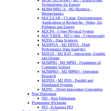
M1SCTECHNRJ - M1 - Sciences and
Technologies for Energy
M2BIOMECA - M2 Biomeca -
Biomechanics
M2CLEAR - CLimat, Environnement,
Applications et Recherche - Water, Air,
Pollution and Energy
M2CPS - Cyber Physical System
M2CYBER - M2 Cyber - Cybersecurity
M2DS - Data Sciences
M2HPDA - M2 HPDA - High
Performance Data Analytics
M2IGD - M2 IGD - Interaction, Graphic
and Design
M2MPRI - M2 MPRI - Foudations of
Computer Science
M2MPRO - M2 MPRO - Operation
Research
M2PDS - M2 PDS - Parallel and
Distributed Systems
M2PIC - Projet Innovation Conception
Non Diplomant
ND - Non Diplomant
Programme d'échange
PEI - Echanges PEI