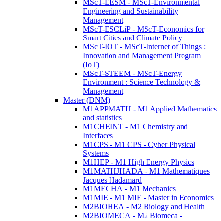
MScT-EESM - MScT-Environmental
Engineering and Sustainability
Management
MScT-ESCLiP - MScT-Economics for
Smart Cities and Climate Policy
MScT-IOT - MScT-Internet of Things :
Innovation and Management Program
(IoT)
MScT-STEEM - MScT-Energy
Environment : Science Technology &
Management
Master (DNM)
M1APPMATH - M1 Applied Mathematics
and statistics
M1CHEINT - M1 Chemistry and
Interfaces
M1CPS - M1 CPS - Cyber Physical
Systems
M1HEP - M1 High Energy Physics
M1MATHJHADA - M1 Mathematiques
Jacques Hadamard
M1MECHA - M1 Mechanics
M1MIE - M1 MIE - Master in Economics
M2BIOHEA - M2 Biology and Health
M2BIOMECA - M2 Biomeca -