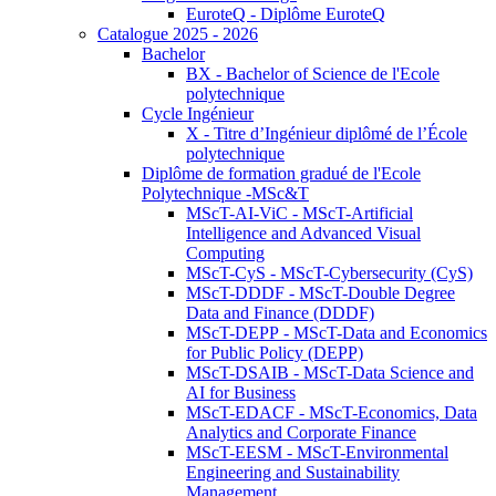
EuroteQ - Diplôme EuroteQ
Catalogue 2025 - 2026
Bachelor
BX - Bachelor of Science de l'Ecole
polytechnique
Cycle Ingénieur
X - Titre d’Ingénieur diplômé de l’École
polytechnique
Diplôme de formation gradué de l'Ecole
Polytechnique -MSc&T
MScT-AI-ViC - MScT-Artificial
Intelligence and Advanced Visual
Computing
MScT-CyS - MScT-Cybersecurity (CyS)
MScT-DDDF - MScT-Double Degree
Data and Finance (DDDF)
MScT-DEPP - MScT-Data and Economics
for Public Policy (DEPP)
MScT-DSAIB - MScT-Data Science and
AI for Business
MScT-EDACF - MScT-Economics, Data
Analytics and Corporate Finance
MScT-EESM - MScT-Environmental
Engineering and Sustainability
Management