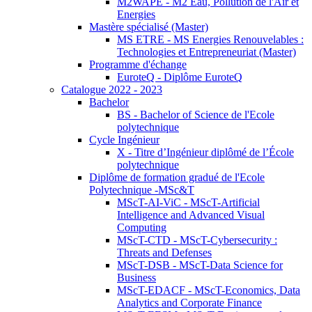
M2WAPE - M2 Eau, Pollution de l'Air et
Energies
Mastère spécialisé (Master)
MS ETRE - MS Energies Renouvelables :
Technologies et Entrepreneuriat (Master)
Programme d'échange
EuroteQ - Diplôme EuroteQ
Catalogue 2022 - 2023
Bachelor
BS - Bachelor of Science de l'Ecole
polytechnique
Cycle Ingénieur
X - Titre d’Ingénieur diplômé de l’École
polytechnique
Diplôme de formation gradué de l'Ecole
Polytechnique -MSc&T
MScT-AI-ViC - MScT-Artificial
Intelligence and Advanced Visual
Computing
MScT-CTD - MScT-Cybersecurity :
Threats and Defenses
MScT-DSB - MScT-Data Science for
Business
MScT-EDACF - MScT-Economics, Data
Analytics and Corporate Finance