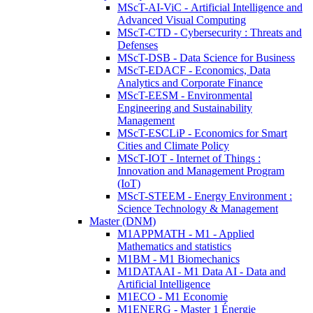
MScT-AI-ViC - Artificial Intelligence and
Advanced Visual Computing
MScT-CTD - Cybersecurity : Threats and
Defenses
MScT-DSB - Data Science for Business
MScT-EDACF - Economics, Data
Analytics and Corporate Finance
MScT-EESM - Environmental
Engineering and Sustainability
Management
MScT-ESCLiP - Economics for Smart
Cities and Climate Policy
MScT-IOT - Internet of Things :
Innovation and Management Program
(IoT)
MScT-STEEM - Energy Environment :
Science Technology & Management
Master (DNM)
M1APPMATH - M1 - Applied
Mathematics and statistics
M1BM - M1 Biomechanics
M1DATAAI - M1 Data AI - Data and
Artificial Intelligence
M1ECO - M1 Economie
M1ENERG - Master 1 Énergie