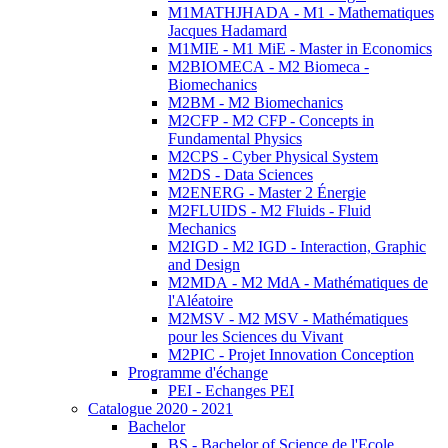
M1MATHJHADA - M1 - Mathematiques
Jacques Hadamard
M1MIE - M1 MiE - Master in Economics
M2BIOMECA - M2 Biomeca -
Biomechanics
M2BM - M2 Biomechanics
M2CFP - M2 CFP - Concepts in
Fundamental Physics
M2CPS - Cyber Physical System
M2DS - Data Sciences
M2ENERG - Master 2 Énergie
M2FLUIDS - M2 Fluids - Fluid
Mechanics
M2IGD - M2 IGD - Interaction, Graphic
and Design
M2MDA - M2 MdA - Mathématiques de
l'Aléatoire
M2MSV - M2 MSV - Mathématiques
pour les Sciences du Vivant
M2PIC - Projet Innovation Conception
Programme d'échange
PEI - Echanges PEI
Catalogue 2020 - 2021
Bachelor
BS - Bachelor of Science de l'Ecole