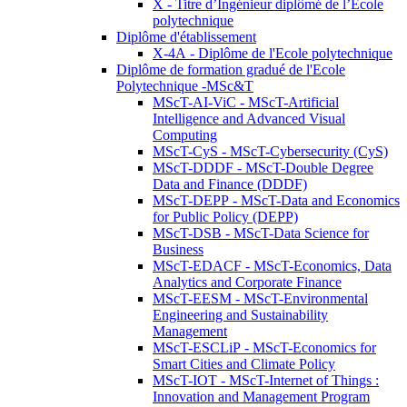
X - Titre d’Ingénieur diplômé de l’École
polytechnique
Diplôme d'établissement
X-4A - Diplôme de l'Ecole polytechnique
Diplôme de formation gradué de l'Ecole
Polytechnique -MSc&T
MScT-AI-ViC - MScT-Artificial
Intelligence and Advanced Visual
Computing
MScT-CyS - MScT-Cybersecurity (CyS)
MScT-DDDF - MScT-Double Degree
Data and Finance (DDDF)
MScT-DEPP - MScT-Data and Economics
for Public Policy (DEPP)
MScT-DSB - MScT-Data Science for
Business
MScT-EDACF - MScT-Economics, Data
Analytics and Corporate Finance
MScT-EESM - MScT-Environmental
Engineering and Sustainability
Management
MScT-ESCLiP - MScT-Economics for
Smart Cities and Climate Policy
MScT-IOT - MScT-Internet of Things :
Innovation and Management Program