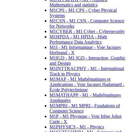
Mathematics and statistics
M1CPS - M1 CPS - Cyber Physical
Systems
M1CSN - M1 CSN - Computer Science
for Networks
M1CYBER - M1 Cyber - Cybersecurity
M1HPDA - M1 HPDA - High
Performance Data Analytics
M1I - M1 Informatique - Voie Jacques
Herbrand - X
M1IGD - M1 IGD - Interaction, Graphic
and Design
M1INTTRACPHY - M1 - International
Track in Physics
M1MAP - M1 Mathématiques et
Applications - Voie Jacques Hadamard -
École Polytechnique
M1MATHAPP - M1 - Mathématiques
Appliquées
M1MPRI - M1 MPRI - Foudations of
Computer Science
M1P - M1 Physique - Voie Irène Joliot
Curie - X
M1PHYSICS - M1 - Physics