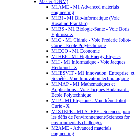
Master (DNM)
M1AME - M1 Advanced materials
engineering
M1BI - M1 Bio-informatique (Voie
Rosalind Franklin)
M1BS - M1 Biologie-Santé - Voie Boris
Ephrussi-X
M1C - M1 Chimie - Voie Fréderic Joliot-
Curie - Ecole Polytechnique
M1ECO - M1 Economie
M1HEP - M1 High Energy Physics
M1I - M1 Informatique - Voie Jacques
Herbrand - X
M1IESVIT - M1 Innovation, Entreprise, et
Société - Voie Innovation technologique
M1MAP - M1 Mathématiques et
Applications - Voie Jacques Hadamard -
École Polytechnique
M1P - M1 Physique - Voie Irène Joliot
Curie - X
M1STEPE - M1 STEPE - Sciences pour
les défis de l'environnement/Sciences for
environmentals challenges
M2AME - Advanced materials
engineering