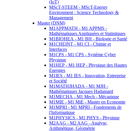
(IoT)
MScT-STEEM - MScT-Energy
Environment : Science Technology &
Management
Master (DNM)
M1APPMATH - M1 APPMS -
Mathématiques Appliquées et Statistiques
M1BIOHEA - M1 BH - Biologie et Santé
M1CHEINT - M1 CI - Chimie et
Interfaces
M1CPS - M1 CPS - Système Cyber
Physique
M1HEP - M1 HEP - Physique des Hautes
Energies
M1IES - M1 IES - Innovation, Entreprise
et Société
M1MATHJHADA - M1 MJH -
Mathématiques Jacques Hadamard
M1MECHA - M1 Mech - Mécanique
M1MIE - M1 MiE - Master en Economie
M1MPRI - M1 MPRI - Fondements de
l'Informatique
M1PHYSICS - M1 PHYS - Physique
M2AAG - M2 AAG - Analyse,
Arithmétique, Géométrie