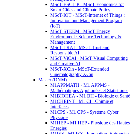
MScT-ESCLiP - MScT-Economics for
Smart Cities and Climate Policy
MScT-IOT - MScT-Internet of Things :
Innovation and Management Program
(IoT)
MScT-STEEM - MScT-Energy
Environment : Science Technology &
Management
MScT-TRAI - MScT-Trust and
Responsible AI
MScT-ViCAI - MScT-Visual Computing
and Creative AI
MScT-XCin - MScT-Extended
Cinematography XCin
Master (DNM)
M1APPMATH - M1 APPMS -
Mathématiques Appliquées et Statistiques
M1BIOHEA - M1 BH - Biologie et Santé
M1CHEINT - M1 CI - Chimie et
Interfaces
M1CPS - M1 CPS - Système Cyber
Physique
M1HEP - M1 HEP - Physique des Hautes
Energies
M1IES - M1 IES - Innovation, Entreprise