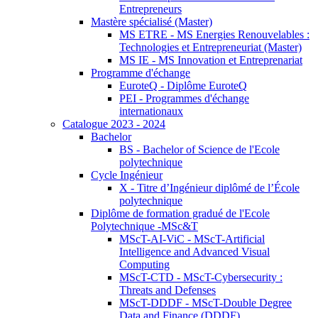
Entrepreneurs
Mastère spécialisé (Master)
MS ETRE - MS Energies Renouvelables :
Technologies et Entrepreneuriat (Master)
MS IE - MS Innovation et Entreprenariat
Programme d'échange
EuroteQ - Diplôme EuroteQ
PEI - Programmes d'échange
internationaux
Catalogue 2023 - 2024
Bachelor
BS - Bachelor of Science de l'Ecole
polytechnique
Cycle Ingénieur
X - Titre d’Ingénieur diplômé de l’École
polytechnique
Diplôme de formation gradué de l'Ecole
Polytechnique -MSc&T
MScT-AI-ViC - MScT-Artificial
Intelligence and Advanced Visual
Computing
MScT-CTD - MScT-Cybersecurity :
Threats and Defenses
MScT-DDDF - MScT-Double Degree
Data and Finance (DDDF)