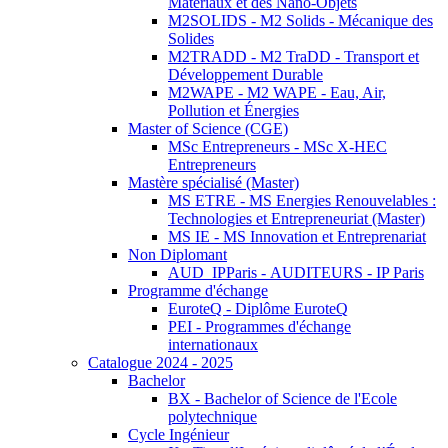
Matériaux et des Nano-Objets
M2SOLIDS - M2 Solids - Mécanique des
Solides
M2TRADD - M2 TraDD - Transport et
Développement Durable
M2WAPE - M2 WAPE - Eau, Air,
Pollution et Énergies
Master of Science (CGE)
MSc Entrepreneurs - MSc X-HEC
Entrepreneurs
Mastère spécialisé (Master)
MS ETRE - MS Energies Renouvelables :
Technologies et Entrepreneuriat (Master)
MS IE - MS Innovation et Entreprenariat
Non Diplomant
AUD_IPParis - AUDITEURS - IP Paris
Programme d'échange
EuroteQ - Diplôme EuroteQ
PEI - Programmes d'échange
internationaux
Catalogue 2024 - 2025
Bachelor
BX - Bachelor of Science de l'Ecole
polytechnique
Cycle Ingénieur