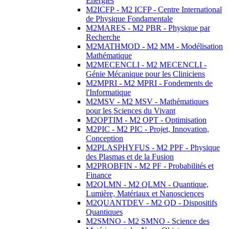
Energies
M2ICFP - M2 ICFP - Centre International
de Physique Fondamentale
M2MARES - M2 PBR - Physique par
Recherche
M2MATHMOD - M2 MM - Modélisation
Mathématique
M2MECENCLI - M2 MECENCLI -
Génie Mécanique pour les Cliniciens
M2MPRI - M2 MPRI - Fondements de
l'Informatique
M2MSV - M2 MSV - Mathématiques
pour les Sciences du Vivant
M2OPTIM - M2 OPT - Optimisation
M2PIC - M2 PIC - Projet, Innovation,
Conception
M2PLASPHYFUS - M2 PPF - Physique
des Plasmas et de la Fusion
M2PROBFIN - M2 PF - Probabilités et
Finance
M2QLMN - M2 QLMN - Quantique,
Lumière, Matériaux et Nanosciences
M2QUANTDEV - M2 QD - Dispositifs
Quantiques
M2SMNO - M2 SMNO - Science des