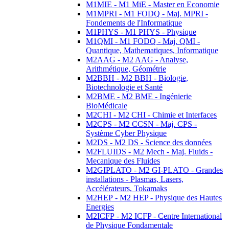
M1MIE - M1 MiE - Master en Economie
M1MPRI - M1 FODQ - Maj. MPRI -
Fondements de l'Informatique
M1PHYS - M1 PHYS - Physique
M1QMI - M1 FODQ - Maj. QMI -
Quantique, Mathematiques, Informatique
M2AAG - M2 AAG - Analyse,
Arithmétique, Géométrie
M2BBH - M2 BBH - Biologie,
Biotechnologie et Santé
M2BME - M2 BME - Ingénierie
BioMédicale
M2CHI - M2 CHI - Chimie et Interfaces
M2CPS - M2 CCSN - Maj. CPS -
Système Cyber Physique
M2DS - M2 DS - Science des données
M2FLUIDS - M2 Mech - Maj. Fluids -
Mecanique des Fluides
M2GIPLATO - M2 GI-PLATO - Grandes
installations - Plasmas, Lasers,
Accélérateurs, Tokamaks
M2HEP - M2 HEP - Physique des Hautes
Energies
M2ICFP - M2 ICFP - Centre International
de Physique Fondamentale