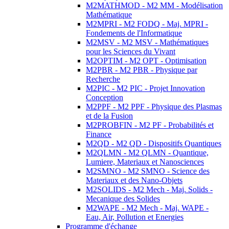
M2MATHMOD - M2 MM - Modélisation
Mathématique
M2MPRI - M2 FODQ - Maj. MPRI -
Fondements de l'Informatique
M2MSV - M2 MSV - Mathématiques
pour les Sciences du Vivant
M2OPTIM - M2 OPT - Optimisation
M2PBR - M2 PBR - Physique par
Recherche
M2PIC - M2 PIC - Projet Innovation
Conception
M2PPF - M2 PPF - Physique des Plasmas
et de la Fusion
M2PROBFIN - M2 PF - Probabilités et
Finance
M2QD - M2 QD - Dispositifs Quantiques
M2QLMN - M2 QLMN - Quantique,
Lumiere, Materiaux et Nanosciences
M2SMNO - M2 SMNO - Science des
Materiaux et des Nano-Objets
M2SOLIDS - M2 Mech - Maj. Solids -
Mecanique des Solides
M2WAPE - M2 Mech - Maj. WAPE -
Eau, Air, Pollution et Energies
Programme d'échange