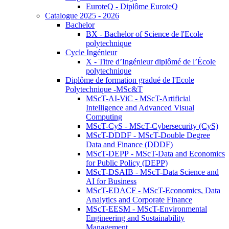
EuroteQ - Diplôme EuroteQ
Catalogue 2025 - 2026
Bachelor
BX - Bachelor of Science de l'Ecole
polytechnique
Cycle Ingénieur
X - Titre d’Ingénieur diplômé de l’École
polytechnique
Diplôme de formation gradué de l'Ecole
Polytechnique -MSc&T
MScT-AI-ViC - MScT-Artificial
Intelligence and Advanced Visual
Computing
MScT-CyS - MScT-Cybersecurity (CyS)
MScT-DDDF - MScT-Double Degree
Data and Finance (DDDF)
MScT-DEPP - MScT-Data and Economics
for Public Policy (DEPP)
MScT-DSAIB - MScT-Data Science and
AI for Business
MScT-EDACF - MScT-Economics, Data
Analytics and Corporate Finance
MScT-EESM - MScT-Environmental
Engineering and Sustainability
Management