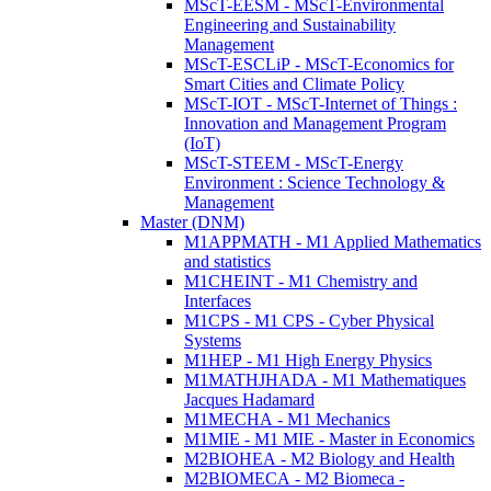
MScT-EESM - MScT-Environmental
Engineering and Sustainability
Management
MScT-ESCLiP - MScT-Economics for
Smart Cities and Climate Policy
MScT-IOT - MScT-Internet of Things :
Innovation and Management Program
(IoT)
MScT-STEEM - MScT-Energy
Environment : Science Technology &
Management
Master (DNM)
M1APPMATH - M1 Applied Mathematics
and statistics
M1CHEINT - M1 Chemistry and
Interfaces
M1CPS - M1 CPS - Cyber Physical
Systems
M1HEP - M1 High Energy Physics
M1MATHJHADA - M1 Mathematiques
Jacques Hadamard
M1MECHA - M1 Mechanics
M1MIE - M1 MIE - Master in Economics
M2BIOHEA - M2 Biology and Health
M2BIOMECA - M2 Biomeca -