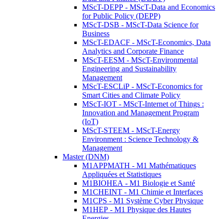
MScT-DEPP - MScT-Data and Economics
for Public Policy (DEPP)
MScT-DSB - MScT-Data Science for
Business
MScT-EDACF - MScT-Economics, Data
Analytics and Corporate Finance
MScT-EESM - MScT-Environmental
Engineering and Sustainability
Management
MScT-ESCLiP - MScT-Economics for
Smart Cities and Climate Policy
MScT-IOT - MScT-Internet of Things :
Innovation and Management Program
(IoT)
MScT-STEEM - MScT-Energy
Environment : Science Technology &
Management
Master (DNM)
M1APPMATH - M1 Mathématiques
Appliquées et Statistiques
M1BIOHEA - M1 Biologie et Santé
M1CHEINT - M1 Chimie et Interfaces
M1CPS - M1 Système Cyber Physique
M1HEP - M1 Physique des Hautes
Energies