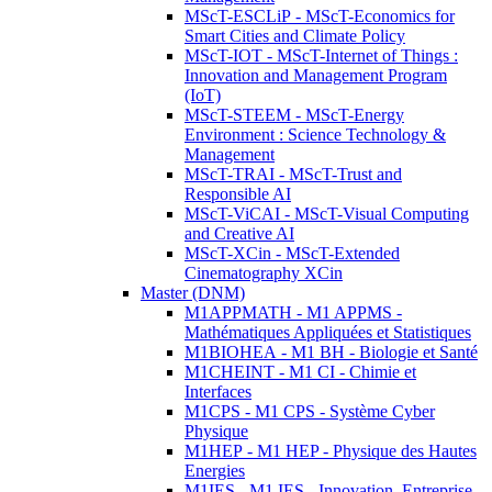
MScT-ESCLiP - MScT-Economics for
Smart Cities and Climate Policy
MScT-IOT - MScT-Internet of Things :
Innovation and Management Program
(IoT)
MScT-STEEM - MScT-Energy
Environment : Science Technology &
Management
MScT-TRAI - MScT-Trust and
Responsible AI
MScT-ViCAI - MScT-Visual Computing
and Creative AI
MScT-XCin - MScT-Extended
Cinematography XCin
Master (DNM)
M1APPMATH - M1 APPMS -
Mathématiques Appliquées et Statistiques
M1BIOHEA - M1 BH - Biologie et Santé
M1CHEINT - M1 CI - Chimie et
Interfaces
M1CPS - M1 CPS - Système Cyber
Physique
M1HEP - M1 HEP - Physique des Hautes
Energies
M1IES - M1 IES - Innovation, Entreprise