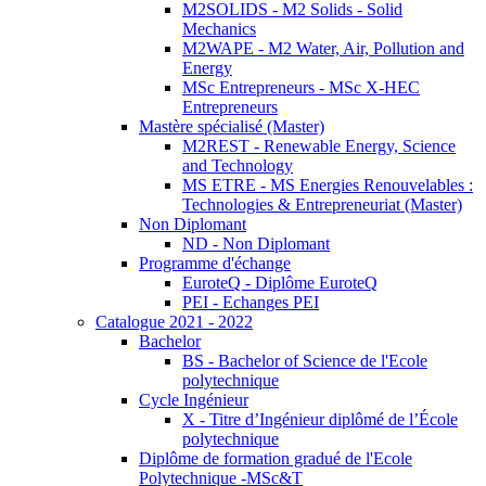
M2SOLIDS - M2 Solids - Solid
Mechanics
M2WAPE - M2 Water, Air, Pollution and
Energy
MSc Entrepreneurs - MSc X-HEC
Entrepreneurs
Mastère spécialisé (Master)
M2REST - Renewable Energy, Science
and Technology
MS ETRE - MS Energies Renouvelables :
Technologies & Entrepreneuriat (Master)
Non Diplomant
ND - Non Diplomant
Programme d'échange
EuroteQ - Diplôme EuroteQ
PEI - Echanges PEI
Catalogue 2021 - 2022
Bachelor
BS - Bachelor of Science de l'Ecole
polytechnique
Cycle Ingénieur
X - Titre d’Ingénieur diplômé de l’École
polytechnique
Diplôme de formation gradué de l'Ecole
Polytechnique -MSc&T