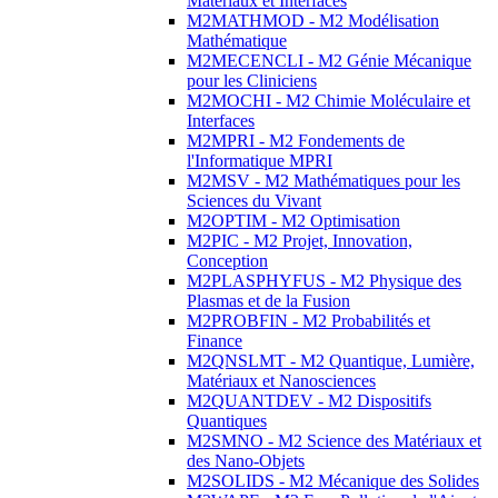
Matériaux et Interfaces
M2MATHMOD - M2 Modélisation
Mathématique
M2MECENCLI - M2 Génie Mécanique
pour les Cliniciens
M2MOCHI - M2 Chimie Moléculaire et
Interfaces
M2MPRI - M2 Fondements de
l'Informatique MPRI
M2MSV - M2 Mathématiques pour les
Sciences du Vivant
M2OPTIM - M2 Optimisation
M2PIC - M2 Projet, Innovation,
Conception
M2PLASPHYFUS - M2 Physique des
Plasmas et de la Fusion
M2PROBFIN - M2 Probabilités et
Finance
M2QNSLMT - M2 Quantique, Lumière,
Matériaux et Nanosciences
M2QUANTDEV - M2 Dispositifs
Quantiques
M2SMNO - M2 Science des Matériaux et
des Nano-Objets
M2SOLIDS - M2 Mécanique des Solides