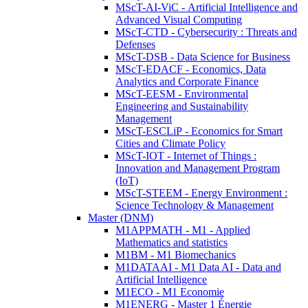
MScT-AI-ViC - Artificial Intelligence and
Advanced Visual Computing
MScT-CTD - Cybersecurity : Threats and
Defenses
MScT-DSB - Data Science for Business
MScT-EDACF - Economics, Data
Analytics and Corporate Finance
MScT-EESM - Environmental
Engineering and Sustainability
Management
MScT-ESCLiP - Economics for Smart
Cities and Climate Policy
MScT-IOT - Internet of Things :
Innovation and Management Program
(IoT)
MScT-STEEM - Energy Environment :
Science Technology & Management
Master (DNM)
M1APPMATH - M1 - Applied
Mathematics and statistics
M1BM - M1 Biomechanics
M1DATAAI - M1 Data AI - Data and
Artificial Intelligence
M1ECO - M1 Economie
M1ENERG - Master 1 Énergie