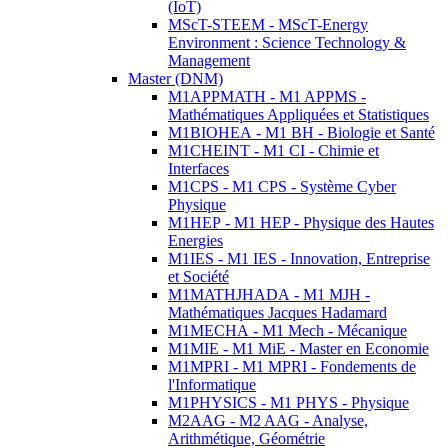
(IoT)
MScT-STEEM - MScT-Energy
Environment : Science Technology &
Management
Master (DNM)
M1APPMATH - M1 APPMS -
Mathématiques Appliquées et Statistiques
M1BIOHEA - M1 BH - Biologie et Santé
M1CHEINT - M1 CI - Chimie et
Interfaces
M1CPS - M1 CPS - Système Cyber
Physique
M1HEP - M1 HEP - Physique des Hautes
Energies
M1IES - M1 IES - Innovation, Entreprise
et Société
M1MATHJHADA - M1 MJH -
Mathématiques Jacques Hadamard
M1MECHA - M1 Mech - Mécanique
M1MIE - M1 MiE - Master en Economie
M1MPRI - M1 MPRI - Fondements de
l'Informatique
M1PHYSICS - M1 PHYS - Physique
M2AAG - M2 AAG - Analyse,
Arithmétique, Géométrie