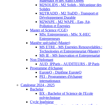
Matériaux et des Nano-Objets
M2SOLIDS - M2 Solids - Mécanique des
Solides
M2TRADD - M2 TraDD - Transport et
Développement Durable
M2WAPE - M2 WAPE - Eau, Air,
Pollution et Énergies
Master of Science (CGE)
MSc Entrepreneurs - MSc X-HEC
Entrepreneurs
Mastère spécialisé (Master)
MS ETRE - MS Energies Renouvelables :
Technologies et Entrepreneuriat (Master)
MS IE - MS Innovation et Entreprenariat
Non Diplomant
AUD_IPParis - AUDITEURS - IP Paris
Programme d'échange
EuroteQ - Diplôme EuroteQ
PEI - Programmes d'échange
internationaux
Catalogue 2024 - 2025
Bachelor
BX - Bachelor of Science de l'Ecole
polytechnique
Cycle Ingénieur