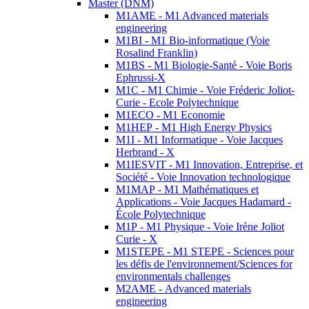
Master (DNM)
M1AME - M1 Advanced materials
engineering
M1BI - M1 Bio-informatique (Voie
Rosalind Franklin)
M1BS - M1 Biologie-Santé - Voie Boris
Ephrussi-X
M1C - M1 Chimie - Voie Fréderic Joliot-
Curie - Ecole Polytechnique
M1ECO - M1 Economie
M1HEP - M1 High Energy Physics
M1I - M1 Informatique - Voie Jacques
Herbrand - X
M1IESVIT - M1 Innovation, Entreprise, et
Société - Voie Innovation technologique
M1MAP - M1 Mathématiques et
Applications - Voie Jacques Hadamard -
École Polytechnique
M1P - M1 Physique - Voie Irène Joliot
Curie - X
M1STEPE - M1 STEPE - Sciences pour
les défis de l'environnement/Sciences for
environmentals challenges
M2AME - Advanced materials
engineering