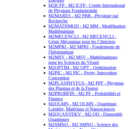
Energies
M2ICFP - M2 ICFP - Centre International
de Physique Fondamentale
M2MARES - M2 PBR - Physique par
Recherche
M2MATHMOD - M2 MM - Modélisation
Mathématique
M2MECENCLI - M2 MECENCLI -
Génie Mécanique pour les Cliniciens
M2MPRI - M2 MPRI - Fondements de
l'Informatique
M2MSV - M2 MSV - Mathématiques
pour les Sciences du Vivant
M2OPTIM - M2 OPT - Optimisation
M2PIC - M2 PIC - Projet, Innovation,
Conception
M2PLASPHYFUS - M2 PPF - Physique
des Plasmas et de la Fusion
M2PROBFIN - M2 PF - Probabilités et
Finance
M2QLMN - M2 QLMN - Quantique,
Lumière, Matériaux et Nanosciences
M2QUANTDEV - M2 QD - Dispositifs
Quantiques
M2SMNO - M2 SMNO - Science des