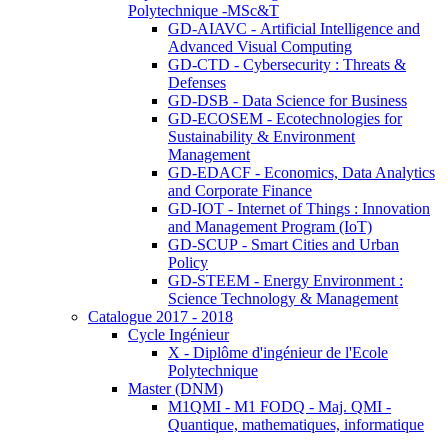
Polytechnique -MSc&T
GD-AIAVC - Artificial Intelligence and
Advanced Visual Computing
GD-CTD - Cybersecurity : Threats &
Defenses
GD-DSB - Data Science for Business
GD-ECOSEM - Ecotechnologies for
Sustainability & Environment
Management
GD-EDACF - Economics, Data Analytics
and Corporate Finance
GD-IOT - Internet of Things : Innovation
and Management Program (IoT)
GD-SCUP - Smart Cities and Urban
Policy
GD-STEEM - Energy Environment :
Science Technology & Management
Catalogue 2017 - 2018
Cycle Ingénieur
X - Diplôme d'ingénieur de l'Ecole
Polytechnique
Master (DNM)
M1QMI - M1 FODQ - Maj. QMI -
Quantique, mathematiques, informatique