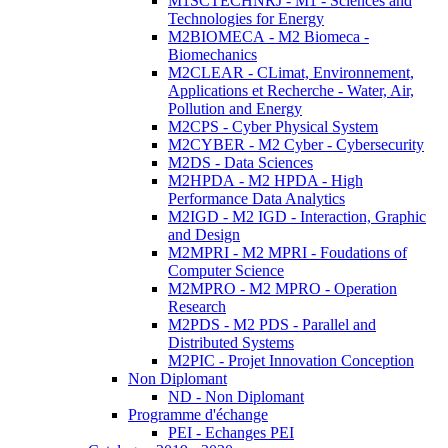
M1SCTECHNRJ - M1 - Sciences and
Technologies for Energy
M2BIOMECA - M2 Biomeca -
Biomechanics
M2CLEAR - CLimat, Environnement,
Applications et Recherche - Water, Air,
Pollution and Energy
M2CPS - Cyber Physical System
M2CYBER - M2 Cyber - Cybersecurity
M2DS - Data Sciences
M2HPDA - M2 HPDA - High
Performance Data Analytics
M2IGD - M2 IGD - Interaction, Graphic
and Design
M2MPRI - M2 MPRI - Foudations of
Computer Science
M2MPRO - M2 MPRO - Operation
Research
M2PDS - M2 PDS - Parallel and
Distributed Systems
M2PIC - Projet Innovation Conception
Non Diplomant
ND - Non Diplomant
Programme d'échange
PEI - Echanges PEI