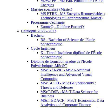
M2WAPE - M2 Eau, Pollution de l'Air et
Energies
Mastère spécialisé (Master)
MS ETRE - MS Energies Renouvelables :
Technologies et Entrepreneuriat (Master)
Programme d'échange
EuroteQ - Diplôme EuroteQ
Catalogue 2022 - 2023
Bachelor
BS - Bachelor of Science de l'Ecole
polytechnique
Cycle Ingénieur
X - Titre d’Ingénieur diplômé de l’École
polytechnique
Diplôme de formation gradué de l'Ecole
Polytechnique -MSc&T
MScT-AI-ViC - MScT-Artificial
Intelligence and Advanced Visual
Computing
MScT-CTD - MScT-Cybersecurity :
Threats and Defenses
MScT-DSB - MScT-Data Science for
Business
MScT-EDACF - MScT-Economics, Data
Analytics and Corporate Finance