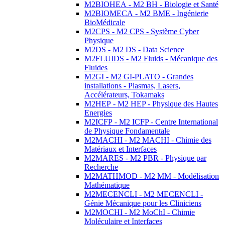
M2BIOHEA - M2 BH - Biologie et Santé
M2BIOMECA - M2 BME - Ingénierie
BioMédicale
M2CPS - M2 CPS - Système Cyber
Physique
M2DS - M2 DS - Data Science
M2FLUIDS - M2 Fluids - Mécanique des
Fluides
M2GI - M2 GI-PLATO - Grandes
installations - Plasmas, Lasers,
Accélérateurs, Tokamaks
M2HEP - M2 HEP - Physique des Hautes
Energies
M2ICFP - M2 ICFP - Centre International
de Physique Fondamentale
M2MACHI - M2 MACHI - Chimie des
Matériaux et Interfaces
M2MARES - M2 PBR - Physique par
Recherche
M2MATHMOD - M2 MM - Modélisation
Mathématique
M2MECENCLI - M2 MECENCLI -
Génie Mécanique pour les Cliniciens
M2MOCHI - M2 MoChI - Chimie
Moléculaire et Interfaces