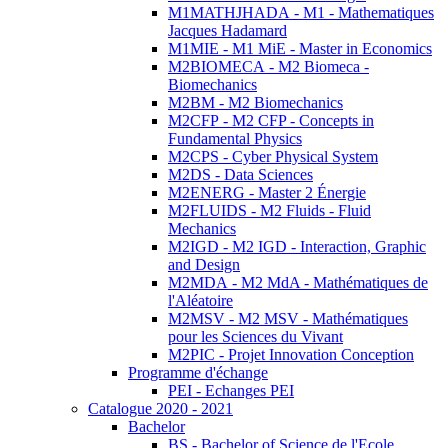
M1MATHJHADA - M1 - Mathematiques
Jacques Hadamard
M1MIE - M1 MiE - Master in Economics
M2BIOMECA - M2 Biomeca -
Biomechanics
M2BM - M2 Biomechanics
M2CFP - M2 CFP - Concepts in
Fundamental Physics
M2CPS - Cyber Physical System
M2DS - Data Sciences
M2ENERG - Master 2 Énergie
M2FLUIDS - M2 Fluids - Fluid
Mechanics
M2IGD - M2 IGD - Interaction, Graphic
and Design
M2MDA - M2 MdA - Mathématiques de
l'Aléatoire
M2MSV - M2 MSV - Mathématiques
pour les Sciences du Vivant
M2PIC - Projet Innovation Conception
Programme d'échange
PEI - Echanges PEI
Catalogue 2020 - 2021
Bachelor
BS - Bachelor of Science de l'Ecole