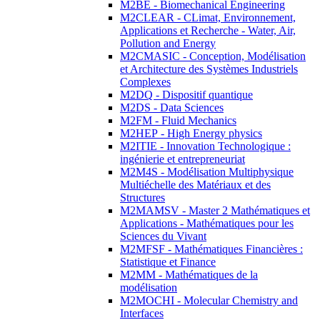
M2BE - Biomechanical Engineering
M2CLEAR - CLimat, Environnement,
Applications et Recherche - Water, Air,
Pollution and Energy
M2CMASIC - Conception, Modélisation
et Architecture des Systèmes Industriels
Complexes
M2DQ - Dispositif quantique
M2DS - Data Sciences
M2FM - Fluid Mechanics
M2HEP - High Energy physics
M2ITIE - Innovation Technologique :
ingénierie et entrepreneuriat
M2M4S - Modélisation Multiphysique
Multiéchelle des Matériaux et des
Structures
M2MAMSV - Master 2 Mathématiques et
Applications - Mathématiques pour les
Sciences du Vivant
M2MFSF - Mathématiques Financières :
Statistique et Finance
M2MM - Mathématiques de la
modélisation
M2MOCHI - Molecular Chemistry and
Interfaces