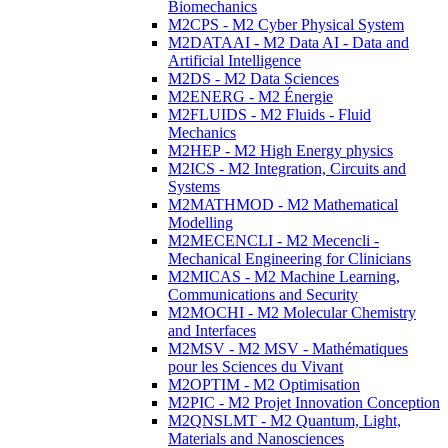
Biomechanics
M2CPS - M2 Cyber Physical System
M2DATAAI - M2 Data AI - Data and
Artificial Intelligence
M2DS - M2 Data Sciences
M2ENERG - M2 Énergie
M2FLUIDS - M2 Fluids - Fluid
Mechanics
M2HEP - M2 High Energy physics
M2ICS - M2 Integration, Circuits and
Systems
M2MATHMOD - M2 Mathematical
Modelling
M2MECENCLI - M2 Mecencli -
Mechanical Engineering for Clinicians
M2MICAS - M2 Machine Learning,
Communications and Security
M2MOCHI - M2 Molecular Chemistry
and Interfaces
M2MSV - M2 MSV - Mathématiques
pour les Sciences du Vivant
M2OPTIM - M2 Optimisation
M2PIC - M2 Projet Innovation Conception
M2QNSLMT - M2 Quantum, Light,
Materials and Nanosciences