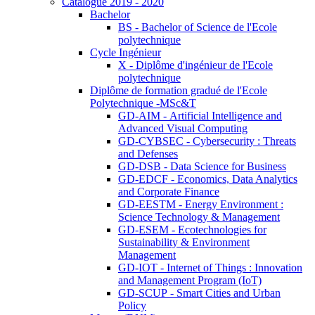
Catalogue 2019 - 2020
Bachelor
BS - Bachelor of Science de l'Ecole
polytechnique
Cycle Ingénieur
X - Diplôme d'ingénieur de l'Ecole
polytechnique
Diplôme de formation gradué de l'Ecole
Polytechnique -MSc&T
GD-AIM - Artificial Intelligence and
Advanced Visual Computing
GD-CYBSEC - Cybersecurity : Threats
and Defenses
GD-DSB - Data Science for Business
GD-EDCF - Economics, Data Analytics
and Corporate Finance
GD-EESTM - Energy Environment :
Science Technology & Management
GD-ESEM - Ecotechnologies for
Sustainability & Environment
Management
GD-IOT - Internet of Things : Innovation
and Management Program (IoT)
GD-SCUP - Smart Cities and Urban
Policy