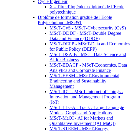
Cycle Ingénieur
X - Titre d’Ingénieur diplômé de l’École
polytechnique
Diplôme de formation gradué de l'Ecole
Polytechnique -MSc&T
MScT-CyS - MScT-Cybersecurity (CyS)
MScT-DDDF - MScT-Double Degree
Data and Finance (DDDF)
MScT-DEPP - MScT-Data and Economics
for Public Policy (DEPP)
MScT-DSAIB - MScT-Data Science and
AI for Business
MScT-EDACF - MScT-Economics, Data
Analytics and Corporate Finance
MScT-EESM - MScT-Environmental
Engineering and Sustainability
Management
MScT-IOT - MScT-Internet of Things :
Innovation and Management Program
(IoT)
MScT-LLGA - Track : Large Language
Models, Graphs and Applications
MScT-MaQI - AI for Markets and
Quantitative Investment (AI-MaQI)
MScT-STEEM - MScT-Energy