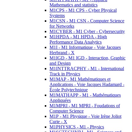
Mathematics and statistics
M1CPS - M1 CPS - Cyber Physical
Systems
M1CSN - M1 CSN - Computer Science
for Networks
M1CYBER - M1 Cyber - Cybersecurity
M1HPDA - M1 HPDA - High
Performance Data Analytics
M1I - M1 Informatique - Voie Jacques
Herbrand - X
M1IGD - M1 IGD - Interaction, Graphic
and Design
M1INTTRACPHY - M1 - International
Track in Physics
M1MAP - M1 Mathématiques et
Applications - Voie Jacques Hadamard -
École Polytechnique
M1MATHAPP - M1 - Mathématiques
Appliquées
M1MPRI - M1 MPRI - Foudations of
Computer Science
M1P - M1 Physique - Voie Irène Joliot
Curie - X
M1PHYSICS - M1 - Physics