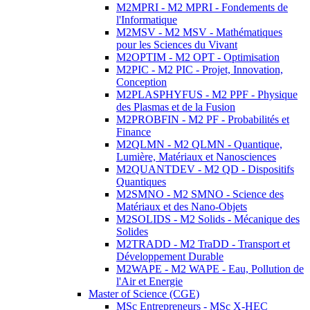
M2MPRI - M2 MPRI - Fondements de
l'Informatique
M2MSV - M2 MSV - Mathématiques
pour les Sciences du Vivant
M2OPTIM - M2 OPT - Optimisation
M2PIC - M2 PIC - Projet, Innovation,
Conception
M2PLASPHYFUS - M2 PPF - Physique
des Plasmas et de la Fusion
M2PROBFIN - M2 PF - Probabilités et
Finance
M2QLMN - M2 QLMN - Quantique,
Lumière, Matériaux et Nanosciences
M2QUANTDEV - M2 QD - Dispositifs
Quantiques
M2SMNO - M2 SMNO - Science des
Matériaux et des Nano-Objets
M2SOLIDS - M2 Solids - Mécanique des
Solides
M2TRADD - M2 TraDD - Transport et
Développement Durable
M2WAPE - M2 WAPE - Eau, Pollution de
l'Air et Energie
Master of Science (CGE)
MSc Entrepreneurs - MSc X-HEC