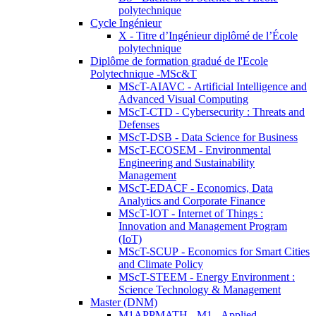
polytechnique
Cycle Ingénieur
X - Titre d’Ingénieur diplômé de l’École
polytechnique
Diplôme de formation gradué de l'Ecole
Polytechnique -MSc&T
MScT-AIAVC - Artificial Intelligence and
Advanced Visual Computing
MScT-CTD - Cybersecurity : Threats and
Defenses
MScT-DSB - Data Science for Business
MScT-ECOSEM - Environmental
Engineering and Sustainability
Management
MScT-EDACF - Economics, Data
Analytics and Corporate Finance
MScT-IOT - Internet of Things :
Innovation and Management Program
(IoT)
MScT-SCUP - Economics for Smart Cities
and Climate Policy
MScT-STEEM - Energy Environment :
Science Technology & Management
Master (DNM)
M1APPMATH - M1 - Applied