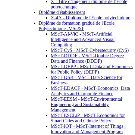
X - Titre d’Ingénieur diplômé de l’École
polytechnique
Diplôme d'établissement
X-4A - Diplôme de l'Ecole polytechnique
Diplôme de formation gradué de l'Ecole
Polytechnique -MSc&T
MScT-AI-ViC - MScT-Artificial
Intelligence and Advanced Visual
Computing
MScT-CyS - MScT-Cybersecurity (CyS)
MScT-DDDF - MScT-Double Degree
Data and Finance (DDDF)
MScT-DEPP - MScT-Data and Economics
for Public Policy (DEPP)
MScT-DSB - MScT-Data Science for
Business
MScT-EDACF - MScT-Economics, Data
Analytics and Corporate Finance
MScT-EESM - MScT-Environmental
Engineering and Sustainability
Management
MScT-ESCLiP - MScT-Economics for
Smart Cities and Climate Policy
MScT-IOT - MScT-Internet of Things :
Innovation and Management Program