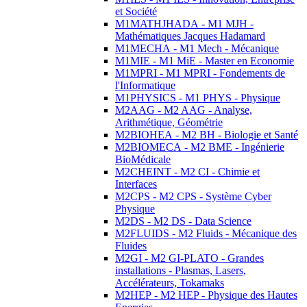
et Société
M1MATHJHADA - M1 MJH -
Mathématiques Jacques Hadamard
M1MECHA - M1 Mech - Mécanique
M1MIE - M1 MiE - Master en Economie
M1MPRI - M1 MPRI - Fondements de
l'Informatique
M1PHYSICS - M1 PHYS - Physique
M2AAG - M2 AAG - Analyse,
Arithmétique, Géométrie
M2BIOHEA - M2 BH - Biologie et Santé
M2BIOMECA - M2 BME - Ingénierie
BioMédicale
M2CHEINT - M2 CI - Chimie et
Interfaces
M2CPS - M2 CPS - Système Cyber
Physique
M2DS - M2 DS - Data Science
M2FLUIDS - M2 Fluids - Mécanique des
Fluides
M2GI - M2 GI-PLATO - Grandes
installations - Plasmas, Lasers,
Accélérateurs, Tokamaks
M2HEP - M2 HEP - Physique des Hautes