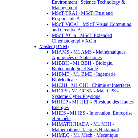
Environment : Science Technology &
Management
MScT-TRAI - MScT-Trust and
Responsible AI
MScT-ViCAI - MScT-Visual Computing
and Creative AI
MScT-XCin - MScT-Extended
Cinematography XCin
Master (DNM)
M1AMS - M1 AMS - Mathématiques
Appliquées et Statistiques
M1BBH - M1 BBH - Biologie,
Biotechnologie et Santé
M1BME - M1 BME - Ingénierie
BioMédicale
M1CHI - M1 CHI - Chimie et Interfaces
M1CPS - M1 CCSN - Maj. CPS -
Système Cyber Physique
M1HEP - M1 HEP - Physique des Hautes
Energies
M1IES - M1 IES - Innovation, Entreprise
et Société
M1MATHJHADA - M1 MJH -
Mathematiques Jacques Hadamard
M1MEC - M1 Mech - Mecanique