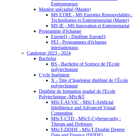
Entrepreneurs
Mastère spécialisé (Master)
MS ETRE - MS Energies Renouvelables :
Technologies et Entrepreneuriat (Master)
MS IE - MS Innovation et Entreprenariat
Programme d'échange
EuroteQ - Diplôme EuroteQ
PEI - Programmes d'échange
internationaux
Catalogue 2023 - 2024
Bachelor
BS - Bachelor of Science de l'Ecole
polytechnique
Cycle Ingénieur
X - Titre d’Ingénieur diplômé de l’École
polytechnique
Diplôme de formation gradué de l'Ecole
Polytechnique -MSc&T
MScT-AI-ViC - MScT-Artificial
Intelligence and Advanced Visual
Computing
MScT-CTD - MScT-Cybersecurity :
Threats and Defenses
MScT-DDDF - MScT-Double Degree
Data and Finance (DDDF)