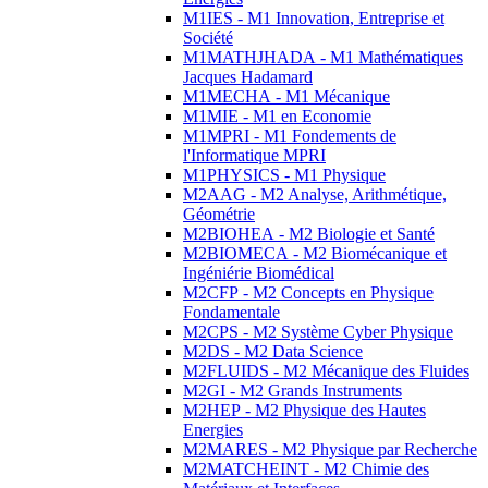
M1IES - M1 Innovation, Entreprise et
Société
M1MATHJHADA - M1 Mathématiques
Jacques Hadamard
M1MECHA - M1 Mécanique
M1MIE - M1 en Economie
M1MPRI - M1 Fondements de
l'Informatique MPRI
M1PHYSICS - M1 Physique
M2AAG - M2 Analyse, Arithmétique,
Géométrie
M2BIOHEA - M2 Biologie et Santé
M2BIOMECA - M2 Biomécanique et
Ingéniérie Biomédical
M2CFP - M2 Concepts en Physique
Fondamentale
M2CPS - M2 Système Cyber Physique
M2DS - M2 Data Science
M2FLUIDS - M2 Mécanique des Fluides
M2GI - M2 Grands Instruments
M2HEP - M2 Physique des Hautes
Energies
M2MARES - M2 Physique par Recherche
M2MATCHEINT - M2 Chimie des