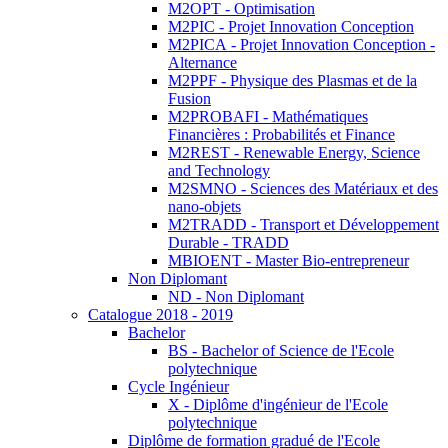
M2OPT - Optimisation
M2PIC - Projet Innovation Conception
M2PICA - Projet Innovation Conception -
Alternance
M2PPF - Physique des Plasmas et de la
Fusion
M2PROBAFI - Mathématiques
Financières : Probabilités et Finance
M2REST - Renewable Energy, Science
and Technology
M2SMNO - Sciences des Matériaux et des
nano-objets
M2TRADD - Transport et Développement
Durable - TRADD
MBIOENT - Master Bio-entrepreneur
Non Diplomant
ND - Non Diplomant
Catalogue 2018 - 2019
Bachelor
BS - Bachelor of Science de l'Ecole
polytechnique
Cycle Ingénieur
X - Diplôme d'ingénieur de l'Ecole
polytechnique
Diplôme de formation gradué de l'Ecole