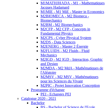
M1MATHJHADA - M1 - Mathematiques
Jacques Hadamard
M1MIE - M1 MiE - Master in Economics
M2BIOMECA - M2 Biomeca -
Biomechanics
M2BM - M2 Biomechanics
M2CFP - M2 CFP - Concepts in
Fundamental Physics
M2CPS - Cyber Physical System
M2DS - Data Sciences
M2ENERG - Master 2 Énergie
M2FLUIDS - M2 Fluids - Fluid
Mechanics
M2IGD - M2 IGD - Interaction, Graphic
and Design
M2MDA - M2 MdA - Mathématiques de
l'Aléatoire
M2MSV - M2 MSV - Mathématiques
pour les Sciences du Vivant
M2PIC - Projet Innovation Conception
Programme d'échange
PEI - Echanges PEI
Catalogue 2020 - 2021
Bachelor
BS - Bachelor of Science de l'Ecole