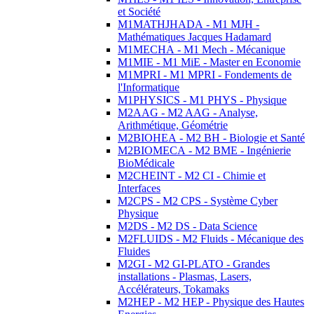
et Société
M1MATHJHADA - M1 MJH -
Mathématiques Jacques Hadamard
M1MECHA - M1 Mech - Mécanique
M1MIE - M1 MiE - Master en Economie
M1MPRI - M1 MPRI - Fondements de
l'Informatique
M1PHYSICS - M1 PHYS - Physique
M2AAG - M2 AAG - Analyse,
Arithmétique, Géométrie
M2BIOHEA - M2 BH - Biologie et Santé
M2BIOMECA - M2 BME - Ingénierie
BioMédicale
M2CHEINT - M2 CI - Chimie et
Interfaces
M2CPS - M2 CPS - Système Cyber
Physique
M2DS - M2 DS - Data Science
M2FLUIDS - M2 Fluids - Mécanique des
Fluides
M2GI - M2 GI-PLATO - Grandes
installations - Plasmas, Lasers,
Accélérateurs, Tokamaks
M2HEP - M2 HEP - Physique des Hautes