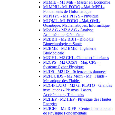
M1MIE - M1 MiE - Master en Economie
M1MPRI - M1 FODQ - Maj. MPRI -
Fondements de l'Informatique
M1PHYS - M1 PHYS - Physique
M1QMI - M1 FODQ - Maj. QMI -
Quantique, Mathematiques, Informatique
M2AAG - M2 AAG - Analyse,
Arithmétique, Géométrie
M2BBH - M2 BBH - Biologie,
Biotechnologie et Santé
M2BME - M2 BME - Ingénierie
BioMédicale
M2CHI - M2 CHI - Chimie et Interfaces
M2CPS - M2 CCSN - Maj. CPS -
Système Cyber Physique
M2DS - M2 DS - Science des données
M2FLUIDS - M2 Mech - Maj. Fluids -
Mecanique des Fluides
M2GIPLATO - M2 GI-PLATO - Grandes
installations - Plasmas, Lasers,
Accélérateurs, Tokamaks
M2HEP - M2 HEP - Physique des Hautes
Energies
M2ICFP - M2 ICFP - Centre International
de Physique Fondamentale