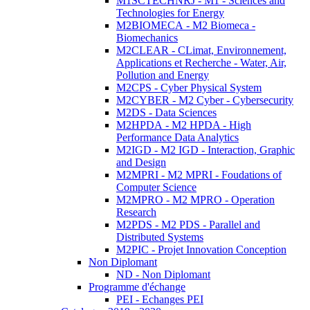
M1SCTECHNRJ - M1 - Sciences and
Technologies for Energy
M2BIOMECA - M2 Biomeca -
Biomechanics
M2CLEAR - CLimat, Environnement,
Applications et Recherche - Water, Air,
Pollution and Energy
M2CPS - Cyber Physical System
M2CYBER - M2 Cyber - Cybersecurity
M2DS - Data Sciences
M2HPDA - M2 HPDA - High
Performance Data Analytics
M2IGD - M2 IGD - Interaction, Graphic
and Design
M2MPRI - M2 MPRI - Foudations of
Computer Science
M2MPRO - M2 MPRO - Operation
Research
M2PDS - M2 PDS - Parallel and
Distributed Systems
M2PIC - Projet Innovation Conception
Non Diplomant
ND - Non Diplomant
Programme d'échange
PEI - Echanges PEI