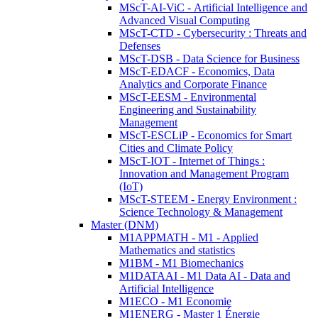
MScT-AI-ViC - Artificial Intelligence and
Advanced Visual Computing
MScT-CTD - Cybersecurity : Threats and
Defenses
MScT-DSB - Data Science for Business
MScT-EDACF - Economics, Data
Analytics and Corporate Finance
MScT-EESM - Environmental
Engineering and Sustainability
Management
MScT-ESCLiP - Economics for Smart
Cities and Climate Policy
MScT-IOT - Internet of Things :
Innovation and Management Program
(IoT)
MScT-STEEM - Energy Environment :
Science Technology & Management
Master (DNM)
M1APPMATH - M1 - Applied
Mathematics and statistics
M1BM - M1 Biomechanics
M1DATAAI - M1 Data AI - Data and
Artificial Intelligence
M1ECO - M1 Economie
M1ENERG - Master 1 Énergie