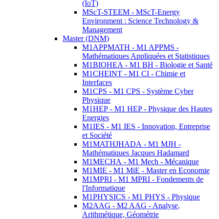
(IoT)
MScT-STEEM - MScT-Energy
Environment : Science Technology &
Management
Master (DNM)
M1APPMATH - M1 APPMS -
Mathématiques Appliquées et Statistiques
M1BIOHEA - M1 BH - Biologie et Santé
M1CHEINT - M1 CI - Chimie et
Interfaces
M1CPS - M1 CPS - Système Cyber
Physique
M1HEP - M1 HEP - Physique des Hautes
Energies
M1IES - M1 IES - Innovation, Entreprise
et Société
M1MATHJHADA - M1 MJH -
Mathématiques Jacques Hadamard
M1MECHA - M1 Mech - Mécanique
M1MIE - M1 MiE - Master en Economie
M1MPRI - M1 MPRI - Fondements de
l'Informatique
M1PHYSICS - M1 PHYS - Physique
M2AAG - M2 AAG - Analyse,
Arithmétique, Géométrie