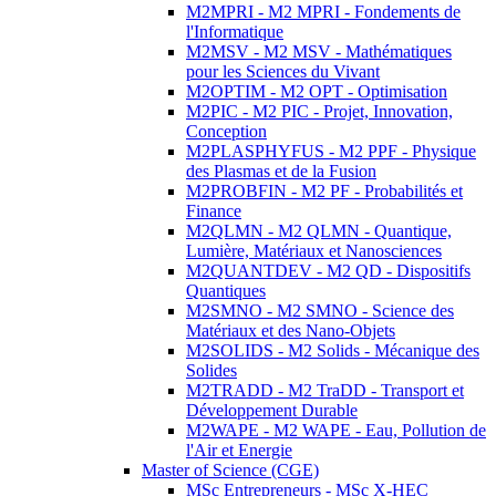
M2MPRI - M2 MPRI - Fondements de
l'Informatique
M2MSV - M2 MSV - Mathématiques
pour les Sciences du Vivant
M2OPTIM - M2 OPT - Optimisation
M2PIC - M2 PIC - Projet, Innovation,
Conception
M2PLASPHYFUS - M2 PPF - Physique
des Plasmas et de la Fusion
M2PROBFIN - M2 PF - Probabilités et
Finance
M2QLMN - M2 QLMN - Quantique,
Lumière, Matériaux et Nanosciences
M2QUANTDEV - M2 QD - Dispositifs
Quantiques
M2SMNO - M2 SMNO - Science des
Matériaux et des Nano-Objets
M2SOLIDS - M2 Solids - Mécanique des
Solides
M2TRADD - M2 TraDD - Transport et
Développement Durable
M2WAPE - M2 WAPE - Eau, Pollution de
l'Air et Energie
Master of Science (CGE)
MSc Entrepreneurs - MSc X-HEC