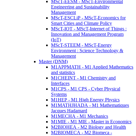
MScT-EESM - MScT-Environmental
Engineering and Sustainability
Management
MScT-ESCLiP - MScT-Economics for
Smart Cities and Climate Policy
MScT-IOT - MScT-Internet of Things :
Innovation and Management Program
(IoT)
MScT-STEEM - MScT-Energy
Environment : Science Technology &
Management
Master (DNM)
M1APPMATH - M1 Applied Mathematics
and statistics
M1CHEINT - M1 Chemistry and
Interfaces
M1CPS - M1 CPS - Cyber Physical
Systems
M1HEP - M1 High Energy Physics
M1MATHJHADA - M1 Mathematiques
Jacques Hadamard
M1MECHA - M1 Mechanics
M1MIE - M1 MIE - Master in Economics
M2BIOHEA - M2 Biology and Health
M2BIOMECA - M2 Biomeca -