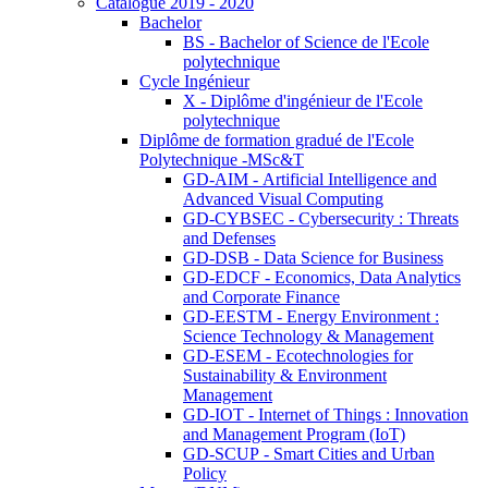
Catalogue 2019 - 2020
Bachelor
BS - Bachelor of Science de l'Ecole
polytechnique
Cycle Ingénieur
X - Diplôme d'ingénieur de l'Ecole
polytechnique
Diplôme de formation gradué de l'Ecole
Polytechnique -MSc&T
GD-AIM - Artificial Intelligence and
Advanced Visual Computing
GD-CYBSEC - Cybersecurity : Threats
and Defenses
GD-DSB - Data Science for Business
GD-EDCF - Economics, Data Analytics
and Corporate Finance
GD-EESTM - Energy Environment :
Science Technology & Management
GD-ESEM - Ecotechnologies for
Sustainability & Environment
Management
GD-IOT - Internet of Things : Innovation
and Management Program (IoT)
GD-SCUP - Smart Cities and Urban
Policy