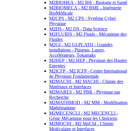
M2BIOHEA - M2 BH - Biologie et Santé
M2BIOMECA - M2 BME - Ingénierie
BioMédicale
M2CPS - M2 CPS - Système Cyber
Physique
M2DS - M2 DS - Data Science
M2FLUIDS - M2 Fluids - Mécanique des
Fluides
M2GI - M2 GI-PLATO - Grandes
installations - Plasmas, Lasers,
Accélérateurs, Tokamaks
M2HEP - M2 HEP - Physique des Hautes
Energies
M2ICFP - M2 ICFP - Centre International
de Physique Fondamentale
M2MACHI - M2 MACHI - Chimie des
Matériaux et Interfaces
M2MARES - M2 PBR - Physique par
Recherche
M2MATHMOD - M2 MM - Modélisation
Mathématique
M2MECENCLI - M2 MECENCLI -
Génie Mécanique pour les Cliniciens
M2MOCHI - M2 MoChI - Chimie
Moléculaire et Interfaces