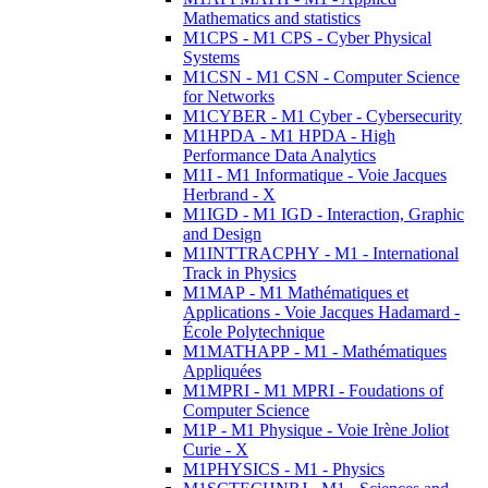
Mathematics and statistics
M1CPS - M1 CPS - Cyber Physical
Systems
M1CSN - M1 CSN - Computer Science
for Networks
M1CYBER - M1 Cyber - Cybersecurity
M1HPDA - M1 HPDA - High
Performance Data Analytics
M1I - M1 Informatique - Voie Jacques
Herbrand - X
M1IGD - M1 IGD - Interaction, Graphic
and Design
M1INTTRACPHY - M1 - International
Track in Physics
M1MAP - M1 Mathématiques et
Applications - Voie Jacques Hadamard -
École Polytechnique
M1MATHAPP - M1 - Mathématiques
Appliquées
M1MPRI - M1 MPRI - Foudations of
Computer Science
M1P - M1 Physique - Voie Irène Joliot
Curie - X
M1PHYSICS - M1 - Physics