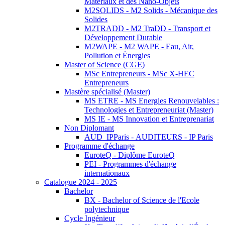
Matériaux et des Nano-Objets
M2SOLIDS - M2 Solids - Mécanique des
Solides
M2TRADD - M2 TraDD - Transport et
Développement Durable
M2WAPE - M2 WAPE - Eau, Air,
Pollution et Énergies
Master of Science (CGE)
MSc Entrepreneurs - MSc X-HEC
Entrepreneurs
Mastère spécialisé (Master)
MS ETRE - MS Energies Renouvelables :
Technologies et Entrepreneuriat (Master)
MS IE - MS Innovation et Entreprenariat
Non Diplomant
AUD_IPParis - AUDITEURS - IP Paris
Programme d'échange
EuroteQ - Diplôme EuroteQ
PEI - Programmes d'échange
internationaux
Catalogue 2024 - 2025
Bachelor
BX - Bachelor of Science de l'Ecole
polytechnique
Cycle Ingénieur