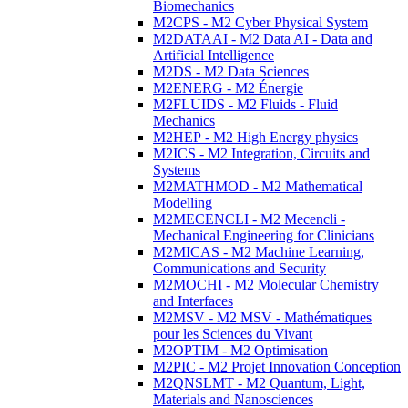
Biomechanics
M2CPS - M2 Cyber Physical System
M2DATAAI - M2 Data AI - Data and
Artificial Intelligence
M2DS - M2 Data Sciences
M2ENERG - M2 Énergie
M2FLUIDS - M2 Fluids - Fluid
Mechanics
M2HEP - M2 High Energy physics
M2ICS - M2 Integration, Circuits and
Systems
M2MATHMOD - M2 Mathematical
Modelling
M2MECENCLI - M2 Mecencli -
Mechanical Engineering for Clinicians
M2MICAS - M2 Machine Learning,
Communications and Security
M2MOCHI - M2 Molecular Chemistry
and Interfaces
M2MSV - M2 MSV - Mathématiques
pour les Sciences du Vivant
M2OPTIM - M2 Optimisation
M2PIC - M2 Projet Innovation Conception
M2QNSLMT - M2 Quantum, Light,
Materials and Nanosciences