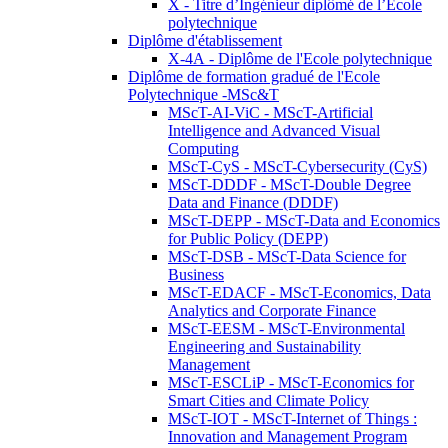
X - Titre d’Ingénieur diplômé de l’École
polytechnique
Diplôme d'établissement
X-4A - Diplôme de l'Ecole polytechnique
Diplôme de formation gradué de l'Ecole
Polytechnique -MSc&T
MScT-AI-ViC - MScT-Artificial
Intelligence and Advanced Visual
Computing
MScT-CyS - MScT-Cybersecurity (CyS)
MScT-DDDF - MScT-Double Degree
Data and Finance (DDDF)
MScT-DEPP - MScT-Data and Economics
for Public Policy (DEPP)
MScT-DSB - MScT-Data Science for
Business
MScT-EDACF - MScT-Economics, Data
Analytics and Corporate Finance
MScT-EESM - MScT-Environmental
Engineering and Sustainability
Management
MScT-ESCLiP - MScT-Economics for
Smart Cities and Climate Policy
MScT-IOT - MScT-Internet of Things :
Innovation and Management Program