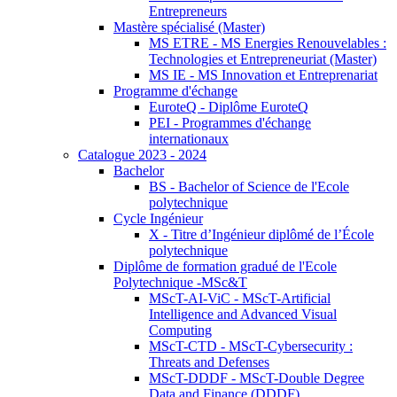
Entrepreneurs
Mastère spécialisé (Master)
MS ETRE - MS Energies Renouvelables :
Technologies et Entrepreneuriat (Master)
MS IE - MS Innovation et Entreprenariat
Programme d'échange
EuroteQ - Diplôme EuroteQ
PEI - Programmes d'échange
internationaux
Catalogue 2023 - 2024
Bachelor
BS - Bachelor of Science de l'Ecole
polytechnique
Cycle Ingénieur
X - Titre d’Ingénieur diplômé de l’École
polytechnique
Diplôme de formation gradué de l'Ecole
Polytechnique -MSc&T
MScT-AI-ViC - MScT-Artificial
Intelligence and Advanced Visual
Computing
MScT-CTD - MScT-Cybersecurity :
Threats and Defenses
MScT-DDDF - MScT-Double Degree
Data and Finance (DDDF)