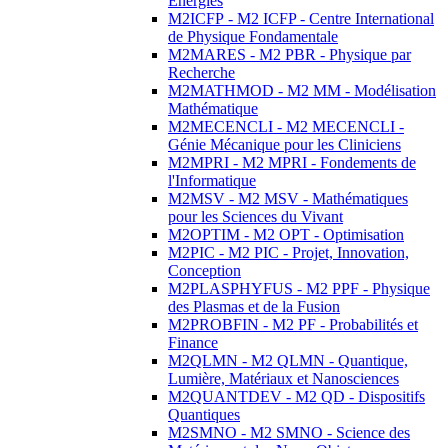
Energies
M2ICFP - M2 ICFP - Centre International
de Physique Fondamentale
M2MARES - M2 PBR - Physique par
Recherche
M2MATHMOD - M2 MM - Modélisation
Mathématique
M2MECENCLI - M2 MECENCLI -
Génie Mécanique pour les Cliniciens
M2MPRI - M2 MPRI - Fondements de
l'Informatique
M2MSV - M2 MSV - Mathématiques
pour les Sciences du Vivant
M2OPTIM - M2 OPT - Optimisation
M2PIC - M2 PIC - Projet, Innovation,
Conception
M2PLASPHYFUS - M2 PPF - Physique
des Plasmas et de la Fusion
M2PROBFIN - M2 PF - Probabilités et
Finance
M2QLMN - M2 QLMN - Quantique,
Lumière, Matériaux et Nanosciences
M2QUANTDEV - M2 QD - Dispositifs
Quantiques
M2SMNO - M2 SMNO - Science des