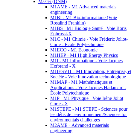
Master (DNM)
M1AME - M1 Advanced materials
engineering
M1BI - M1 Bio-informatique (Voie
Rosalind Franklin)
M1BS - M1 Biologie-Santé - Voie Boris
Ephrussi-X
M1C - M1 Chimie - Voie Fréderic Joliot-
Curie - Ecole Polytechnique
M1ECO - M1 Economie
M1HEP - M1 High Energy Physics
M1I - M1 Informatique - Voie Jacques
Herbrand - X
M1IESVIT - M1 Innovation, Entreprise, et
Société - Voie Innovation technologique
M1MAP - M1 Mathématiques et
Applications - Voie Jacques Hadamard -
École Polytechnique
M1P - M1 Physique - Voie Irène Joliot
Curie - X
M1STEPE - M1 STEPE - Sciences pour
les défis de l'environnement/Sciences for
environmentals challenges
M2AME - Advanced materials
engineering