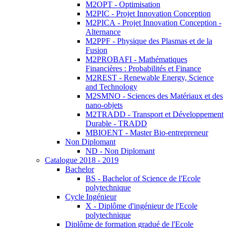
M2OPT - Optimisation
M2PIC - Projet Innovation Conception
M2PICA - Projet Innovation Conception -
Alternance
M2PPF - Physique des Plasmas et de la
Fusion
M2PROBAFI - Mathématiques
Financières : Probabilités et Finance
M2REST - Renewable Energy, Science
and Technology
M2SMNO - Sciences des Matériaux et des
nano-objets
M2TRADD - Transport et Développement
Durable - TRADD
MBIOENT - Master Bio-entrepreneur
Non Diplomant
ND - Non Diplomant
Catalogue 2018 - 2019
Bachelor
BS - Bachelor of Science de l'Ecole
polytechnique
Cycle Ingénieur
X - Diplôme d'ingénieur de l'Ecole
polytechnique
Diplôme de formation gradué de l'Ecole