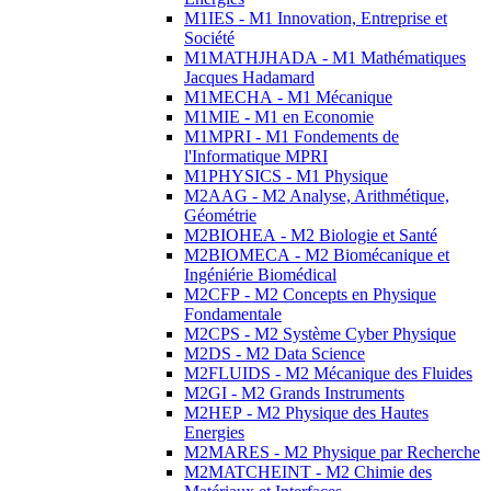
M1IES - M1 Innovation, Entreprise et
Société
M1MATHJHADA - M1 Mathématiques
Jacques Hadamard
M1MECHA - M1 Mécanique
M1MIE - M1 en Economie
M1MPRI - M1 Fondements de
l'Informatique MPRI
M1PHYSICS - M1 Physique
M2AAG - M2 Analyse, Arithmétique,
Géométrie
M2BIOHEA - M2 Biologie et Santé
M2BIOMECA - M2 Biomécanique et
Ingéniérie Biomédical
M2CFP - M2 Concepts en Physique
Fondamentale
M2CPS - M2 Système Cyber Physique
M2DS - M2 Data Science
M2FLUIDS - M2 Mécanique des Fluides
M2GI - M2 Grands Instruments
M2HEP - M2 Physique des Hautes
Energies
M2MARES - M2 Physique par Recherche
M2MATCHEINT - M2 Chimie des