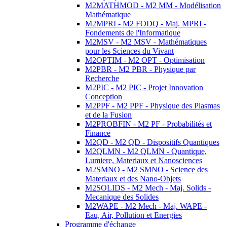
M2MATHMOD - M2 MM - Modélisation
Mathématique
M2MPRI - M2 FODQ - Maj. MPRI -
Fondements de l'Informatique
M2MSV - M2 MSV - Mathématiques
pour les Sciences du Vivant
M2OPTIM - M2 OPT - Optimisation
M2PBR - M2 PBR - Physique par
Recherche
M2PIC - M2 PIC - Projet Innovation
Conception
M2PPF - M2 PPF - Physique des Plasmas
et de la Fusion
M2PROBFIN - M2 PF - Probabilités et
Finance
M2QD - M2 QD - Dispositifs Quantiques
M2QLMN - M2 QLMN - Quantique,
Lumiere, Materiaux et Nanosciences
M2SMNO - M2 SMNO - Science des
Materiaux et des Nano-Objets
M2SOLIDS - M2 Mech - Maj. Solids -
Mecanique des Solides
M2WAPE - M2 Mech - Maj. WAPE -
Eau, Air, Pollution et Energies
Programme d'échange