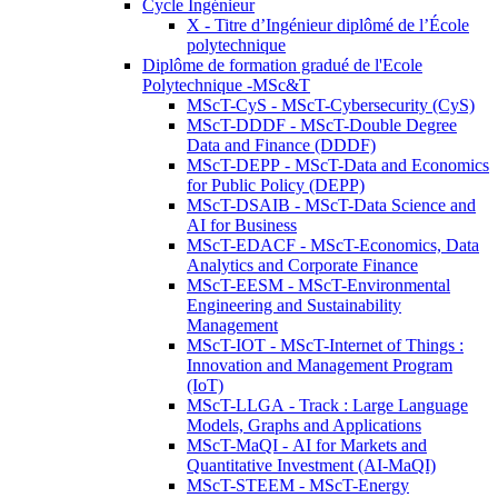
Cycle Ingénieur
X - Titre d’Ingénieur diplômé de l’École
polytechnique
Diplôme de formation gradué de l'Ecole
Polytechnique -MSc&T
MScT-CyS - MScT-Cybersecurity (CyS)
MScT-DDDF - MScT-Double Degree
Data and Finance (DDDF)
MScT-DEPP - MScT-Data and Economics
for Public Policy (DEPP)
MScT-DSAIB - MScT-Data Science and
AI for Business
MScT-EDACF - MScT-Economics, Data
Analytics and Corporate Finance
MScT-EESM - MScT-Environmental
Engineering and Sustainability
Management
MScT-IOT - MScT-Internet of Things :
Innovation and Management Program
(IoT)
MScT-LLGA - Track : Large Language
Models, Graphs and Applications
MScT-MaQI - AI for Markets and
Quantitative Investment (AI-MaQI)
MScT-STEEM - MScT-Energy