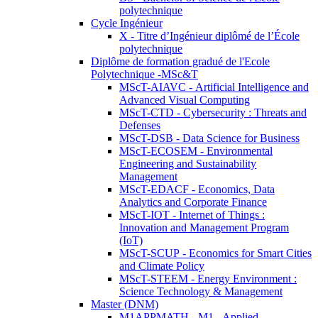
polytechnique
Cycle Ingénieur
X - Titre d’Ingénieur diplômé de l’École
polytechnique
Diplôme de formation gradué de l'Ecole
Polytechnique -MSc&T
MScT-AIAVC - Artificial Intelligence and
Advanced Visual Computing
MScT-CTD - Cybersecurity : Threats and
Defenses
MScT-DSB - Data Science for Business
MScT-ECOSEM - Environmental
Engineering and Sustainability
Management
MScT-EDACF - Economics, Data
Analytics and Corporate Finance
MScT-IOT - Internet of Things :
Innovation and Management Program
(IoT)
MScT-SCUP - Economics for Smart Cities
and Climate Policy
MScT-STEEM - Energy Environment :
Science Technology & Management
Master (DNM)
M1APPMATH - M1 - Applied