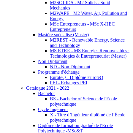
M2SOLIDS - M2 Solids - Solid
Mechanics
M2WAPE - M2 Water, Air, Pollution and
Energy
MSc Entrepreneurs - MSc X-HEC
Entrepreneurs
Mastère spécialisé (Master)
M2REST - Renewable Energy, Science
and Technology
MS ETRE - MS Energies Renouvelables :
Technologies & Entrepreneuriat (Master)
Non Diplomant
ND - Non Diplomant
Programme d'échange
EuroteQ - Diplôme EuroteQ
PEI - Echanges PEI
Catalogue 2021 - 2022
Bachelor
BS - Bachelor of Science de l'Ecole
polytechnique
Cycle Ingénieur
X - Titre d’Ingénieur diplômé de l’École
polytechnique
Diplôme de formation gradué de l'Ecole
Polytechnique -MSc&T