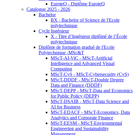
EuroteQ - Diplôme EuroteQ
Catalogue 2025 - 2026
Bachelor
BX - Bachelor of Science de l'Ecole
polytechnique
Cycle Ingénieur
X - Titre d’Ingénieur diplômé de l’École
polytechnique
Diplôme de formation gradué de l'Ecole
Polytechnique -MSc&T
MScT-AI-ViC - MScT-Artificial
Intelligence and Advanced Visual
Computing
MScT-CyS - MScT-Cybersecurity (CyS)
MScT-DDDF - MScT-Double Degree
Data and Finance (DDDF)
MScT-DEPP - MScT-Data and Economics
for Public Policy (DEPP)
MScT-DSAIB - MScT-Data Science and
AI for Business
MScT-EDACF - MScT-Economics, Data
Analytics and Corporate Finance
MScT-EESM - MScT-Environmental
Engineering and Sustainability
Management