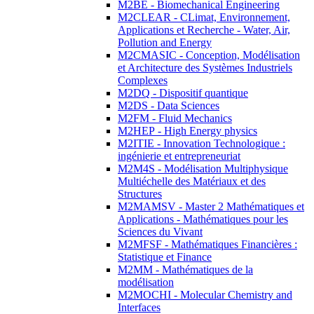
M2BE - Biomechanical Engineering
M2CLEAR - CLimat, Environnement,
Applications et Recherche - Water, Air,
Pollution and Energy
M2CMASIC - Conception, Modélisation
et Architecture des Systèmes Industriels
Complexes
M2DQ - Dispositif quantique
M2DS - Data Sciences
M2FM - Fluid Mechanics
M2HEP - High Energy physics
M2ITIE - Innovation Technologique :
ingénierie et entrepreneuriat
M2M4S - Modélisation Multiphysique
Multiéchelle des Matériaux et des
Structures
M2MAMSV - Master 2 Mathématiques et
Applications - Mathématiques pour les
Sciences du Vivant
M2MFSF - Mathématiques Financières :
Statistique et Finance
M2MM - Mathématiques de la
modélisation
M2MOCHI - Molecular Chemistry and
Interfaces