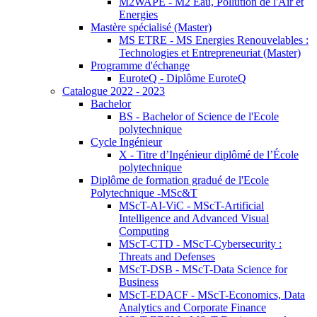
M2WAPE - M2 Eau, Pollution de l'Air et
Energies
Mastère spécialisé (Master)
MS ETRE - MS Energies Renouvelables :
Technologies et Entrepreneuriat (Master)
Programme d'échange
EuroteQ - Diplôme EuroteQ
Catalogue 2022 - 2023
Bachelor
BS - Bachelor of Science de l'Ecole
polytechnique
Cycle Ingénieur
X - Titre d’Ingénieur diplômé de l’École
polytechnique
Diplôme de formation gradué de l'Ecole
Polytechnique -MSc&T
MScT-AI-ViC - MScT-Artificial
Intelligence and Advanced Visual
Computing
MScT-CTD - MScT-Cybersecurity :
Threats and Defenses
MScT-DSB - MScT-Data Science for
Business
MScT-EDACF - MScT-Economics, Data
Analytics and Corporate Finance