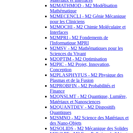
Matériaux et Interfaces
M2MATHMOD - M2 Modélisation
Mathématique
M2MECENCLI - M2 Génie Mécanique
pour les Cliniciens
M2MOCHI - M2 Chimie Moléculaire et
Interfaces
M2MPRI - M2 Fondements de
l'Informatique MPRI
M2MSV - M2 Mathématiques pour les
Sciences du Vivant
M2OPTIM - M2 Optimisation
M2PIC - M2 Projet, Innovation,
Conception
M2PLASPHYFUS - M2 Physique des
Plasmas et de la Fusion
M2PROBFIN - M2 Probabilités et
Finance
M2QNSLMT - M2 Quantique, Lumière,
Matériaux et Nanosciences
M2QUANTDEV - M2 Dispositifs
Quantiques
M2SMNO - M2 Science des Matériaux et
des Nano-Objets
M2SOLIDS - M2 Mécanique des Solides