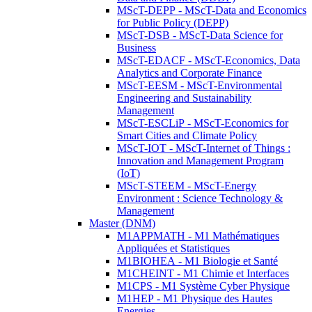
MScT-DEPP - MScT-Data and Economics
for Public Policy (DEPP)
MScT-DSB - MScT-Data Science for
Business
MScT-EDACF - MScT-Economics, Data
Analytics and Corporate Finance
MScT-EESM - MScT-Environmental
Engineering and Sustainability
Management
MScT-ESCLiP - MScT-Economics for
Smart Cities and Climate Policy
MScT-IOT - MScT-Internet of Things :
Innovation and Management Program
(IoT)
MScT-STEEM - MScT-Energy
Environment : Science Technology &
Management
Master (DNM)
M1APPMATH - M1 Mathématiques
Appliquées et Statistiques
M1BIOHEA - M1 Biologie et Santé
M1CHEINT - M1 Chimie et Interfaces
M1CPS - M1 Système Cyber Physique
M1HEP - M1 Physique des Hautes
Energies