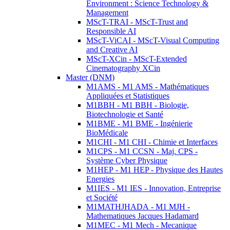
Environment : Science Technology &
Management
MScT-TRAI - MScT-Trust and
Responsible AI
MScT-ViCAI - MScT-Visual Computing
and Creative AI
MScT-XCin - MScT-Extended
Cinematography XCin
Master (DNM)
M1AMS - M1 AMS - Mathématiques
Appliquées et Statistiques
M1BBH - M1 BBH - Biologie,
Biotechnologie et Santé
M1BME - M1 BME - Ingénierie
BioMédicale
M1CHI - M1 CHI - Chimie et Interfaces
M1CPS - M1 CCSN - Maj. CPS -
Système Cyber Physique
M1HEP - M1 HEP - Physique des Hautes
Energies
M1IES - M1 IES - Innovation, Entreprise
et Société
M1MATHJHADA - M1 MJH -
Mathematiques Jacques Hadamard
M1MEC - M1 Mech - Mecanique