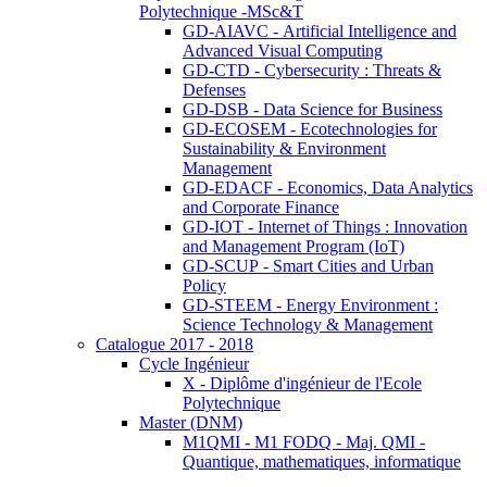
Polytechnique -MSc&T
GD-AIAVC - Artificial Intelligence and
Advanced Visual Computing
GD-CTD - Cybersecurity : Threats &
Defenses
GD-DSB - Data Science for Business
GD-ECOSEM - Ecotechnologies for
Sustainability & Environment
Management
GD-EDACF - Economics, Data Analytics
and Corporate Finance
GD-IOT - Internet of Things : Innovation
and Management Program (IoT)
GD-SCUP - Smart Cities and Urban
Policy
GD-STEEM - Energy Environment :
Science Technology & Management
Catalogue 2017 - 2018
Cycle Ingénieur
X - Diplôme d'ingénieur de l'Ecole
Polytechnique
Master (DNM)
M1QMI - M1 FODQ - Maj. QMI -
Quantique, mathematiques, informatique