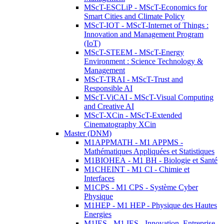
MScT-ESCLiP - MScT-Economics for
Smart Cities and Climate Policy
MScT-IOT - MScT-Internet of Things :
Innovation and Management Program
(IoT)
MScT-STEEM - MScT-Energy
Environment : Science Technology &
Management
MScT-TRAI - MScT-Trust and
Responsible AI
MScT-ViCAI - MScT-Visual Computing
and Creative AI
MScT-XCin - MScT-Extended
Cinematography XCin
Master (DNM)
M1APPMATH - M1 APPMS -
Mathématiques Appliquées et Statistiques
M1BIOHEA - M1 BH - Biologie et Santé
M1CHEINT - M1 CI - Chimie et
Interfaces
M1CPS - M1 CPS - Système Cyber
Physique
M1HEP - M1 HEP - Physique des Hautes
Energies
M1IES - M1 IES - Innovation, Entreprise