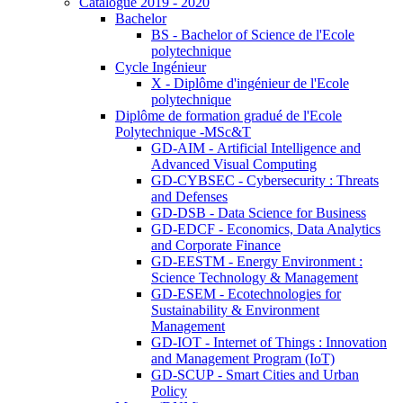
Catalogue 2019 - 2020
Bachelor
BS - Bachelor of Science de l'Ecole
polytechnique
Cycle Ingénieur
X - Diplôme d'ingénieur de l'Ecole
polytechnique
Diplôme de formation gradué de l'Ecole
Polytechnique -MSc&T
GD-AIM - Artificial Intelligence and
Advanced Visual Computing
GD-CYBSEC - Cybersecurity : Threats
and Defenses
GD-DSB - Data Science for Business
GD-EDCF - Economics, Data Analytics
and Corporate Finance
GD-EESTM - Energy Environment :
Science Technology & Management
GD-ESEM - Ecotechnologies for
Sustainability & Environment
Management
GD-IOT - Internet of Things : Innovation
and Management Program (IoT)
GD-SCUP - Smart Cities and Urban
Policy