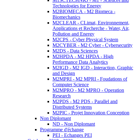
M1SCTECHNRJ - M1 - Sciences and
Technologies for Energy
M2BIOMECA - M2 Biomeca -
Biomechanics
M2CLEAR - CLimat, Environnement,
Applications et Recherche - Water, Air,
Pollution and Energy
M2CPS - Cyber Physical System
M2CYBER - M2 Cyber - Cybersecurity
M2DS - Data Sciences
M2HPDA - M2 HPDA - High
Performance Data Analytics
M2IGD - M2 IGD - Interaction, Graphic
and Design
M2MPRI - M2 MPRI - Foudations of
Computer Science
M2MPRO - M2 MPRO - Operation
Research
M2PDS - M2 PDS - Parallel and
Distributed Systems
M2PIC - Projet Innovation Conception
Non Diplomant
ND - Non Diplomant
Programme d'échange
PEI - Echanges PEI