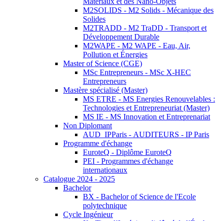
Matériaux et des Nano-Objets
M2SOLIDS - M2 Solids - Mécanique des
Solides
M2TRADD - M2 TraDD - Transport et
Développement Durable
M2WAPE - M2 WAPE - Eau, Air,
Pollution et Énergies
Master of Science (CGE)
MSc Entrepreneurs - MSc X-HEC
Entrepreneurs
Mastère spécialisé (Master)
MS ETRE - MS Energies Renouvelables :
Technologies et Entrepreneuriat (Master)
MS IE - MS Innovation et Entreprenariat
Non Diplomant
AUD_IPParis - AUDITEURS - IP Paris
Programme d'échange
EuroteQ - Diplôme EuroteQ
PEI - Programmes d'échange
internationaux
Catalogue 2024 - 2025
Bachelor
BX - Bachelor of Science de l'Ecole
polytechnique
Cycle Ingénieur