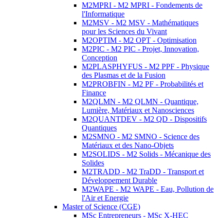
M2MPRI - M2 MPRI - Fondements de
l'Informatique
M2MSV - M2 MSV - Mathématiques
pour les Sciences du Vivant
M2OPTIM - M2 OPT - Optimisation
M2PIC - M2 PIC - Projet, Innovation,
Conception
M2PLASPHYFUS - M2 PPF - Physique
des Plasmas et de la Fusion
M2PROBFIN - M2 PF - Probabilités et
Finance
M2QLMN - M2 QLMN - Quantique,
Lumière, Matériaux et Nanosciences
M2QUANTDEV - M2 QD - Dispositifs
Quantiques
M2SMNO - M2 SMNO - Science des
Matériaux et des Nano-Objets
M2SOLIDS - M2 Solids - Mécanique des
Solides
M2TRADD - M2 TraDD - Transport et
Développement Durable
M2WAPE - M2 WAPE - Eau, Pollution de
l'Air et Energie
Master of Science (CGE)
MSc Entrepreneurs - MSc X-HEC