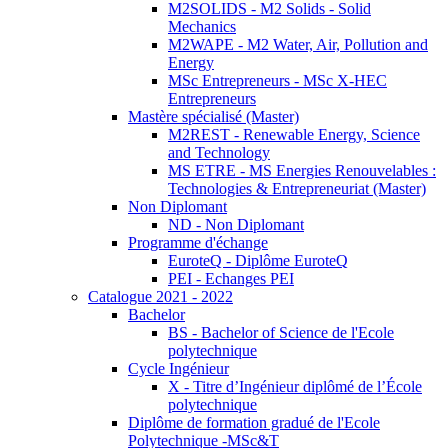
M2SOLIDS - M2 Solids - Solid
Mechanics
M2WAPE - M2 Water, Air, Pollution and
Energy
MSc Entrepreneurs - MSc X-HEC
Entrepreneurs
Mastère spécialisé (Master)
M2REST - Renewable Energy, Science
and Technology
MS ETRE - MS Energies Renouvelables :
Technologies & Entrepreneuriat (Master)
Non Diplomant
ND - Non Diplomant
Programme d'échange
EuroteQ - Diplôme EuroteQ
PEI - Echanges PEI
Catalogue 2021 - 2022
Bachelor
BS - Bachelor of Science de l'Ecole
polytechnique
Cycle Ingénieur
X - Titre d’Ingénieur diplômé de l’École
polytechnique
Diplôme de formation gradué de l'Ecole
Polytechnique -MSc&T