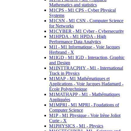
Mathematics and statistics
M1CPS - M1 CPS - Cyber Physical
Systems
M1CSN - M1 CSN - Computer Science
for Networks
M1CYBER - M1 Cyber - Cybersecurity
M1HPDA - M1 HPDA - High
Performance Data Analytics
M1I - M1 Informatique - Voie Jacques
Herbrand - X
M1IGD - M1 IGD - Interaction, Graphic
and Design
M1INTTRACPHY - M1 - International
Track in Physics
M1MAP - M1 Mathématiques et
Applications - Voie Jacques Hadamard -
École Polytechnique
M1MATHAPP - M1 - Mathématiques
Appliquées
M1MPRI - M1 MPRI - Foudations of
Computer Science
M1P - M1 Physique - Voie Irène Joliot
Curie - X
M1PHYSICS - M1 - Physics