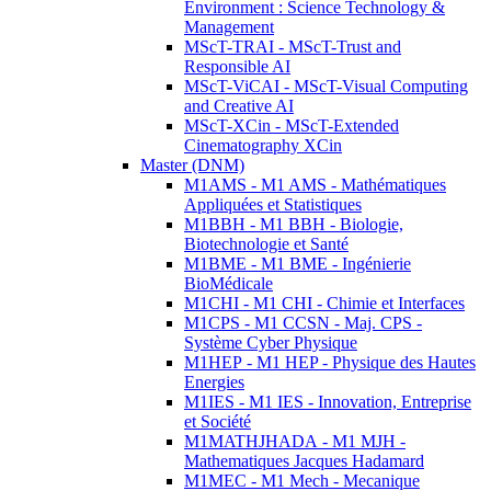
Environment : Science Technology &
Management
MScT-TRAI - MScT-Trust and
Responsible AI
MScT-ViCAI - MScT-Visual Computing
and Creative AI
MScT-XCin - MScT-Extended
Cinematography XCin
Master (DNM)
M1AMS - M1 AMS - Mathématiques
Appliquées et Statistiques
M1BBH - M1 BBH - Biologie,
Biotechnologie et Santé
M1BME - M1 BME - Ingénierie
BioMédicale
M1CHI - M1 CHI - Chimie et Interfaces
M1CPS - M1 CCSN - Maj. CPS -
Système Cyber Physique
M1HEP - M1 HEP - Physique des Hautes
Energies
M1IES - M1 IES - Innovation, Entreprise
et Société
M1MATHJHADA - M1 MJH -
Mathematiques Jacques Hadamard
M1MEC - M1 Mech - Mecanique