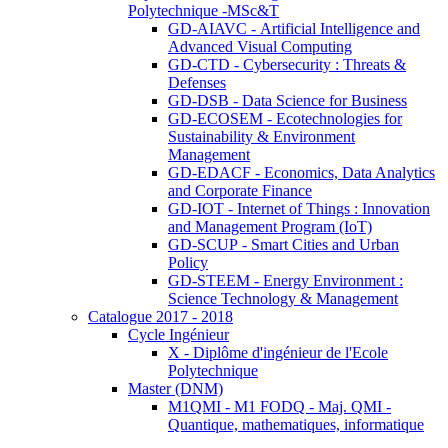
Polytechnique -MSc&T
GD-AIAVC - Artificial Intelligence and
Advanced Visual Computing
GD-CTD - Cybersecurity : Threats &
Defenses
GD-DSB - Data Science for Business
GD-ECOSEM - Ecotechnologies for
Sustainability & Environment
Management
GD-EDACF - Economics, Data Analytics
and Corporate Finance
GD-IOT - Internet of Things : Innovation
and Management Program (IoT)
GD-SCUP - Smart Cities and Urban
Policy
GD-STEEM - Energy Environment :
Science Technology & Management
Catalogue 2017 - 2018
Cycle Ingénieur
X - Diplôme d'ingénieur de l'Ecole
Polytechnique
Master (DNM)
M1QMI - M1 FODQ - Maj. QMI -
Quantique, mathematiques, informatique