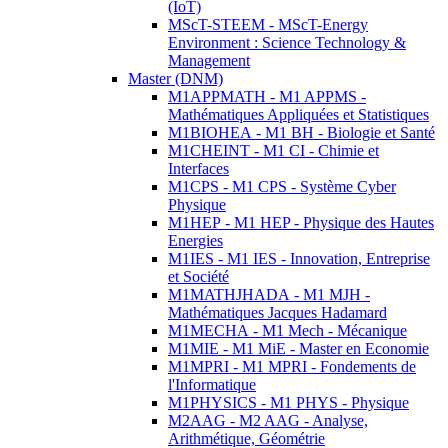
(IoT)
MScT-STEEM - MScT-Energy
Environment : Science Technology &
Management
Master (DNM)
M1APPMATH - M1 APPMS -
Mathématiques Appliquées et Statistiques
M1BIOHEA - M1 BH - Biologie et Santé
M1CHEINT - M1 CI - Chimie et
Interfaces
M1CPS - M1 CPS - Système Cyber
Physique
M1HEP - M1 HEP - Physique des Hautes
Energies
M1IES - M1 IES - Innovation, Entreprise
et Société
M1MATHJHADA - M1 MJH -
Mathématiques Jacques Hadamard
M1MECHA - M1 Mech - Mécanique
M1MIE - M1 MiE - Master en Economie
M1MPRI - M1 MPRI - Fondements de
l'Informatique
M1PHYSICS - M1 PHYS - Physique
M2AAG - M2 AAG - Analyse,
Arithmétique, Géométrie