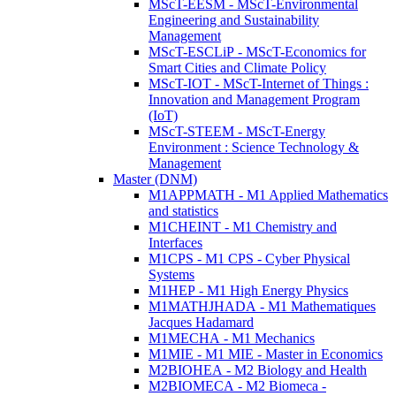
MScT-EESM - MScT-Environmental
Engineering and Sustainability
Management
MScT-ESCLiP - MScT-Economics for
Smart Cities and Climate Policy
MScT-IOT - MScT-Internet of Things :
Innovation and Management Program
(IoT)
MScT-STEEM - MScT-Energy
Environment : Science Technology &
Management
Master (DNM)
M1APPMATH - M1 Applied Mathematics
and statistics
M1CHEINT - M1 Chemistry and
Interfaces
M1CPS - M1 CPS - Cyber Physical
Systems
M1HEP - M1 High Energy Physics
M1MATHJHADA - M1 Mathematiques
Jacques Hadamard
M1MECHA - M1 Mechanics
M1MIE - M1 MIE - Master in Economics
M2BIOHEA - M2 Biology and Health
M2BIOMECA - M2 Biomeca -