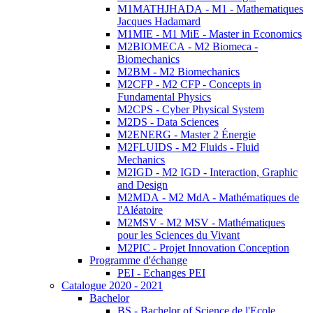
M1MATHJHADA - M1 - Mathematiques
Jacques Hadamard
M1MIE - M1 MiE - Master in Economics
M2BIOMECA - M2 Biomeca -
Biomechanics
M2BM - M2 Biomechanics
M2CFP - M2 CFP - Concepts in
Fundamental Physics
M2CPS - Cyber Physical System
M2DS - Data Sciences
M2ENERG - Master 2 Énergie
M2FLUIDS - M2 Fluids - Fluid
Mechanics
M2IGD - M2 IGD - Interaction, Graphic
and Design
M2MDA - M2 MdA - Mathématiques de
l'Aléatoire
M2MSV - M2 MSV - Mathématiques
pour les Sciences du Vivant
M2PIC - Projet Innovation Conception
Programme d'échange
PEI - Echanges PEI
Catalogue 2020 - 2021
Bachelor
BS - Bachelor of Science de l'Ecole