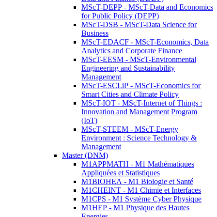
MScT-DEPP - MScT-Data and Economics
for Public Policy (DEPP)
MScT-DSB - MScT-Data Science for
Business
MScT-EDACF - MScT-Economics, Data
Analytics and Corporate Finance
MScT-EESM - MScT-Environmental
Engineering and Sustainability
Management
MScT-ESCLiP - MScT-Economics for
Smart Cities and Climate Policy
MScT-IOT - MScT-Internet of Things :
Innovation and Management Program
(IoT)
MScT-STEEM - MScT-Energy
Environment : Science Technology &
Management
Master (DNM)
M1APPMATH - M1 Mathématiques
Appliquées et Statistiques
M1BIOHEA - M1 Biologie et Santé
M1CHEINT - M1 Chimie et Interfaces
M1CPS - M1 Système Cyber Physique
M1HEP - M1 Physique des Hautes
Energies