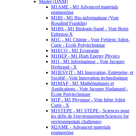
Master (DNM)
M1AME - M1 Advanced materials
engineering
M1BI - M1 Bio-informatique (Voie
Rosalind Franklin)
M1BS - M1 Biologie-Santé - Voie Boris
Ephrussi-X
M1C - M1 Chimie - Voie Fréderic Joliot-
Curie - Ecole Polytechnique
M1ECO - M1 Economie
M1HEP - M1 High Energy Physics
M1I - M1 Informatique - Voie Jacques
Herbrand - X
M1IESVIT - M1 Innovation, Entreprise, et
Société - Voie Innovation technologique
M1MAP - M1 Mathématiques et
Applications - Voie Jacques Hadamard -
École Polytechnique
M1P - M1 Physique - Voie Irène Joliot
Curie - X
M1STEPE - M1 STEPE - Sciences pour
les défis de l'environnement/Sciences for
environmentals challenges
M2AME - Advanced materials
engineering