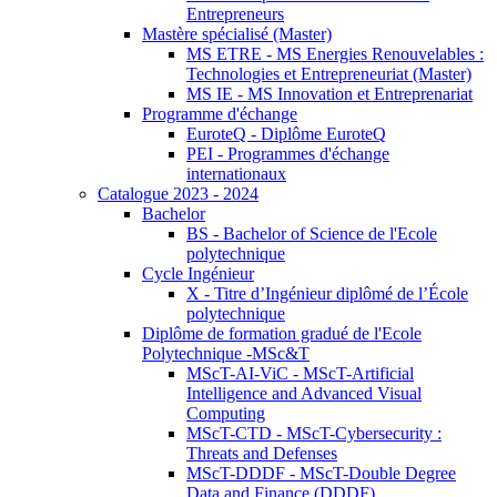
Entrepreneurs
Mastère spécialisé (Master)
MS ETRE - MS Energies Renouvelables :
Technologies et Entrepreneuriat (Master)
MS IE - MS Innovation et Entreprenariat
Programme d'échange
EuroteQ - Diplôme EuroteQ
PEI - Programmes d'échange
internationaux
Catalogue 2023 - 2024
Bachelor
BS - Bachelor of Science de l'Ecole
polytechnique
Cycle Ingénieur
X - Titre d’Ingénieur diplômé de l’École
polytechnique
Diplôme de formation gradué de l'Ecole
Polytechnique -MSc&T
MScT-AI-ViC - MScT-Artificial
Intelligence and Advanced Visual
Computing
MScT-CTD - MScT-Cybersecurity :
Threats and Defenses
MScT-DDDF - MScT-Double Degree
Data and Finance (DDDF)