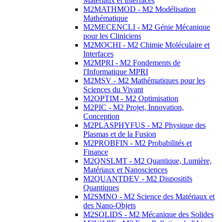
Matériaux et Interfaces
M2MATHMOD - M2 Modélisation
Mathématique
M2MECENCLI - M2 Génie Mécanique
pour les Cliniciens
M2MOCHI - M2 Chimie Moléculaire et
Interfaces
M2MPRI - M2 Fondements de
l'Informatique MPRI
M2MSV - M2 Mathématiques pour les
Sciences du Vivant
M2OPTIM - M2 Optimisation
M2PIC - M2 Projet, Innovation,
Conception
M2PLASPHYFUS - M2 Physique des
Plasmas et de la Fusion
M2PROBFIN - M2 Probabilités et
Finance
M2QNSLMT - M2 Quantique, Lumière,
Matériaux et Nanosciences
M2QUANTDEV - M2 Dispositifs
Quantiques
M2SMNO - M2 Science des Matériaux et
des Nano-Objets
M2SOLIDS - M2 Mécanique des Solides