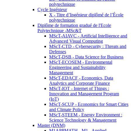
polytechnique
Cycle Ingénieur
X - Titre d’Ingénieur diplômé de l’École
polytechnique
Diplôme de formation gradué de l'Ecole
Polytechnique -MSc&T
MScT-AIAVC - Artificial Intelligence and
Advanced Visual Computing
MScT-CTD - Cybersecurity : Threats and
Defenses
MScT-DSB - Data Science for Business
MScT-ECOSEM - Environmental
Engineering and Sustainability
Management
MScT-EDACF - Economics, Data
Analytics and Corporate Finance
MScT-IOT - Internet of Things :
Innovation and Management Program
(IoT)
MScT-SCUP - Economics for Smart Cities
and Climate Policy
MScT-STEEM - Energy Environment :
Science Technology & Management
Master (DNM)
M1APPMATH - M1 - Applied