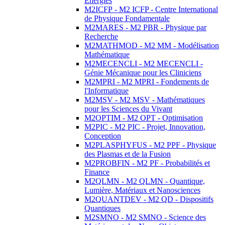
Energies
M2ICFP - M2 ICFP - Centre International
de Physique Fondamentale
M2MARES - M2 PBR - Physique par
Recherche
M2MATHMOD - M2 MM - Modélisation
Mathématique
M2MECENCLI - M2 MECENCLI -
Génie Mécanique pour les Cliniciens
M2MPRI - M2 MPRI - Fondements de
l'Informatique
M2MSV - M2 MSV - Mathématiques
pour les Sciences du Vivant
M2OPTIM - M2 OPT - Optimisation
M2PIC - M2 PIC - Projet, Innovation,
Conception
M2PLASPHYFUS - M2 PPF - Physique
des Plasmas et de la Fusion
M2PROBFIN - M2 PF - Probabilités et
Finance
M2QLMN - M2 QLMN - Quantique,
Lumière, Matériaux et Nanosciences
M2QUANTDEV - M2 QD - Dispositifs
Quantiques
M2SMNO - M2 SMNO - Science des