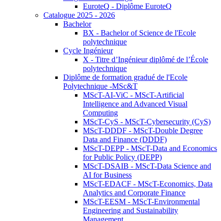
EuroteQ - Diplôme EuroteQ
Catalogue 2025 - 2026
Bachelor
BX - Bachelor of Science de l'Ecole
polytechnique
Cycle Ingénieur
X - Titre d’Ingénieur diplômé de l’École
polytechnique
Diplôme de formation gradué de l'Ecole
Polytechnique -MSc&T
MScT-AI-ViC - MScT-Artificial
Intelligence and Advanced Visual
Computing
MScT-CyS - MScT-Cybersecurity (CyS)
MScT-DDDF - MScT-Double Degree
Data and Finance (DDDF)
MScT-DEPP - MScT-Data and Economics
for Public Policy (DEPP)
MScT-DSAIB - MScT-Data Science and
AI for Business
MScT-EDACF - MScT-Economics, Data
Analytics and Corporate Finance
MScT-EESM - MScT-Environmental
Engineering and Sustainability
Management