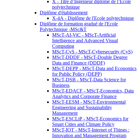
X - Titre d’Ingénieur diplômé de l’École
polytechnique
Diplôme d'établissement
X-4A - Diplôme de l'Ecole polytechnique
Diplôme de formation gradué de l'Ecole
Polytechnique -MSc&T
MScT-AI-ViC - MScT-Artificial
Intelligence and Advanced Visual
Computing
MScT-CyS - MScT-Cybersecurity (CyS)
MScT-DDDF - MScT-Double Degree
Data and Finance (DDDF)
MScT-DEPP - MScT-Data and Economics
for Public Policy (DEPP)
MScT-DSB - MScT-Data Science for
Business
MScT-EDACF - MScT-Economics, Data
Analytics and Corporate Finance
MScT-EESM - MScT-Environmental
Engineering and Sustainability
Management
MScT-ESCLiP - MScT-Economics for
Smart Cities and Climate Policy
MScT-IOT - MScT-Internet of Things :
Innovation and Management Program