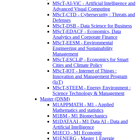
MScT-AI-ViC - Artificial Intelligence and
Advanced Visual Computing
MScT-CTD - Cybersecurity : Threats and
Defenses
MScT-DSB - Data Science for Business
MScT-EDACF - Economics, Data
Analytics and Corporate Finance
MScT-EESM - Environmental
Engineering and Sustainability
Management
MScT-ESCLiP - Economics for Smart
Cities and Climate Policy
MScT-IOT - Internet of Things :
Innovation and Management Program
(IoT)
MScT-STEEM - Energy Environment :
Science Technology & Management
Master (DNM)
M1APPMATH - M1 - Applied
Mathematics and statistics
M1BM - M1 Biomechanics
M1DATAAI - M1 Data AI - Data and
Artificial Intelligence
M1ECO - M1 Economie
M1ENERG - Master 1 Énergie