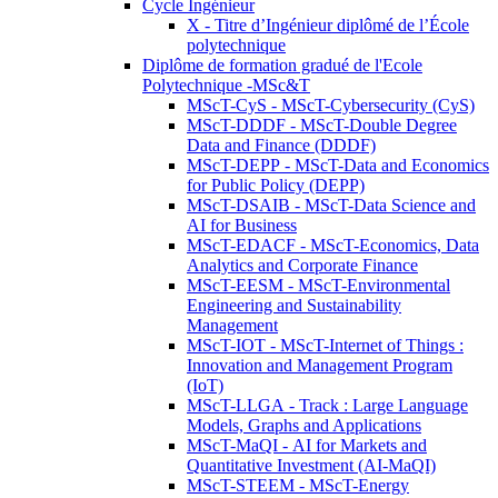
Cycle Ingénieur
X - Titre d’Ingénieur diplômé de l’École
polytechnique
Diplôme de formation gradué de l'Ecole
Polytechnique -MSc&T
MScT-CyS - MScT-Cybersecurity (CyS)
MScT-DDDF - MScT-Double Degree
Data and Finance (DDDF)
MScT-DEPP - MScT-Data and Economics
for Public Policy (DEPP)
MScT-DSAIB - MScT-Data Science and
AI for Business
MScT-EDACF - MScT-Economics, Data
Analytics and Corporate Finance
MScT-EESM - MScT-Environmental
Engineering and Sustainability
Management
MScT-IOT - MScT-Internet of Things :
Innovation and Management Program
(IoT)
MScT-LLGA - Track : Large Language
Models, Graphs and Applications
MScT-MaQI - AI for Markets and
Quantitative Investment (AI-MaQI)
MScT-STEEM - MScT-Energy