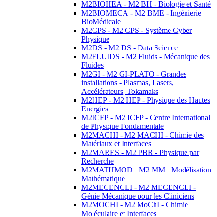
M2BIOHEA - M2 BH - Biologie et Santé
M2BIOMECA - M2 BME - Ingénierie
BioMédicale
M2CPS - M2 CPS - Système Cyber
Physique
M2DS - M2 DS - Data Science
M2FLUIDS - M2 Fluids - Mécanique des
Fluides
M2GI - M2 GI-PLATO - Grandes
installations - Plasmas, Lasers,
Accélérateurs, Tokamaks
M2HEP - M2 HEP - Physique des Hautes
Energies
M2ICFP - M2 ICFP - Centre International
de Physique Fondamentale
M2MACHI - M2 MACHI - Chimie des
Matériaux et Interfaces
M2MARES - M2 PBR - Physique par
Recherche
M2MATHMOD - M2 MM - Modélisation
Mathématique
M2MECENCLI - M2 MECENCLI -
Génie Mécanique pour les Cliniciens
M2MOCHI - M2 MoChI - Chimie
Moléculaire et Interfaces