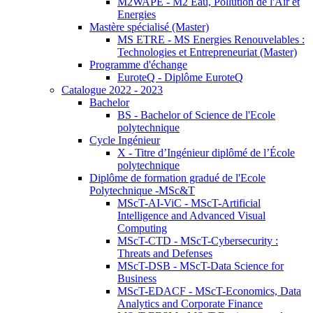
M2WAPE - M2 Eau, Pollution de l'Air et
Energies
Mastère spécialisé (Master)
MS ETRE - MS Energies Renouvelables :
Technologies et Entrepreneuriat (Master)
Programme d'échange
EuroteQ - Diplôme EuroteQ
Catalogue 2022 - 2023
Bachelor
BS - Bachelor of Science de l'Ecole
polytechnique
Cycle Ingénieur
X - Titre d’Ingénieur diplômé de l’École
polytechnique
Diplôme de formation gradué de l'Ecole
Polytechnique -MSc&T
MScT-AI-ViC - MScT-Artificial
Intelligence and Advanced Visual
Computing
MScT-CTD - MScT-Cybersecurity :
Threats and Defenses
MScT-DSB - MScT-Data Science for
Business
MScT-EDACF - MScT-Economics, Data
Analytics and Corporate Finance