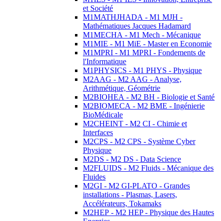
et Société
M1MATHJHADA - M1 MJH -
Mathématiques Jacques Hadamard
M1MECHA - M1 Mech - Mécanique
M1MIE - M1 MiE - Master en Economie
M1MPRI - M1 MPRI - Fondements de
l'Informatique
M1PHYSICS - M1 PHYS - Physique
M2AAG - M2 AAG - Analyse,
Arithmétique, Géométrie
M2BIOHEA - M2 BH - Biologie et Santé
M2BIOMECA - M2 BME - Ingénierie
BioMédicale
M2CHEINT - M2 CI - Chimie et
Interfaces
M2CPS - M2 CPS - Système Cyber
Physique
M2DS - M2 DS - Data Science
M2FLUIDS - M2 Fluids - Mécanique des
Fluides
M2GI - M2 GI-PLATO - Grandes
installations - Plasmas, Lasers,
Accélérateurs, Tokamaks
M2HEP - M2 HEP - Physique des Hautes