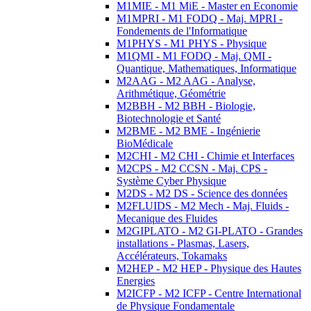
M1MIE - M1 MiE - Master en Economie
M1MPRI - M1 FODQ - Maj. MPRI -
Fondements de l'Informatique
M1PHYS - M1 PHYS - Physique
M1QMI - M1 FODQ - Maj. QMI -
Quantique, Mathematiques, Informatique
M2AAG - M2 AAG - Analyse,
Arithmétique, Géométrie
M2BBH - M2 BBH - Biologie,
Biotechnologie et Santé
M2BME - M2 BME - Ingénierie
BioMédicale
M2CHI - M2 CHI - Chimie et Interfaces
M2CPS - M2 CCSN - Maj. CPS -
Système Cyber Physique
M2DS - M2 DS - Science des données
M2FLUIDS - M2 Mech - Maj. Fluids -
Mecanique des Fluides
M2GIPLATO - M2 GI-PLATO - Grandes
installations - Plasmas, Lasers,
Accélérateurs, Tokamaks
M2HEP - M2 HEP - Physique des Hautes
Energies
M2ICFP - M2 ICFP - Centre International
de Physique Fondamentale