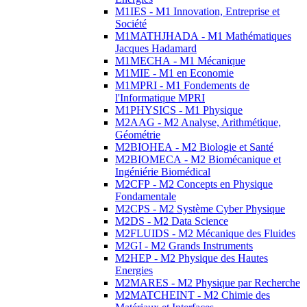
M1IES - M1 Innovation, Entreprise et
Société
M1MATHJHADA - M1 Mathématiques
Jacques Hadamard
M1MECHA - M1 Mécanique
M1MIE - M1 en Economie
M1MPRI - M1 Fondements de
l'Informatique MPRI
M1PHYSICS - M1 Physique
M2AAG - M2 Analyse, Arithmétique,
Géométrie
M2BIOHEA - M2 Biologie et Santé
M2BIOMECA - M2 Biomécanique et
Ingéniérie Biomédical
M2CFP - M2 Concepts en Physique
Fondamentale
M2CPS - M2 Système Cyber Physique
M2DS - M2 Data Science
M2FLUIDS - M2 Mécanique des Fluides
M2GI - M2 Grands Instruments
M2HEP - M2 Physique des Hautes
Energies
M2MARES - M2 Physique par Recherche
M2MATCHEINT - M2 Chimie des