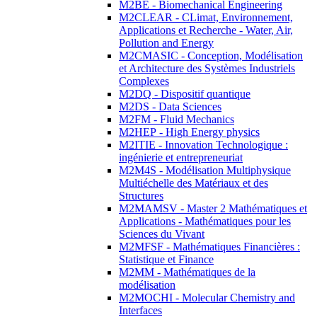
M2BE - Biomechanical Engineering
M2CLEAR - CLimat, Environnement,
Applications et Recherche - Water, Air,
Pollution and Energy
M2CMASIC - Conception, Modélisation
et Architecture des Systèmes Industriels
Complexes
M2DQ - Dispositif quantique
M2DS - Data Sciences
M2FM - Fluid Mechanics
M2HEP - High Energy physics
M2ITIE - Innovation Technologique :
ingénierie et entrepreneuriat
M2M4S - Modélisation Multiphysique
Multiéchelle des Matériaux et des
Structures
M2MAMSV - Master 2 Mathématiques et
Applications - Mathématiques pour les
Sciences du Vivant
M2MFSF - Mathématiques Financières :
Statistique et Finance
M2MM - Mathématiques de la
modélisation
M2MOCHI - Molecular Chemistry and
Interfaces