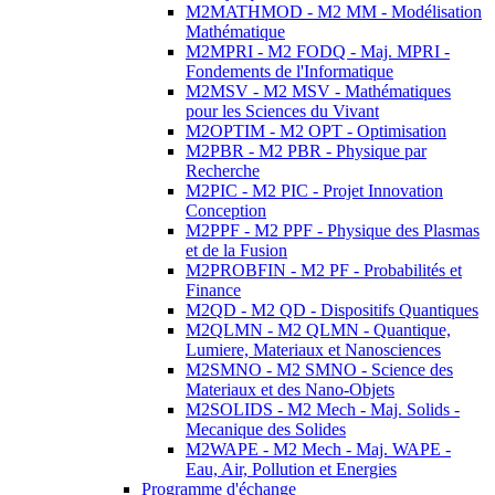
M2MATHMOD - M2 MM - Modélisation
Mathématique
M2MPRI - M2 FODQ - Maj. MPRI -
Fondements de l'Informatique
M2MSV - M2 MSV - Mathématiques
pour les Sciences du Vivant
M2OPTIM - M2 OPT - Optimisation
M2PBR - M2 PBR - Physique par
Recherche
M2PIC - M2 PIC - Projet Innovation
Conception
M2PPF - M2 PPF - Physique des Plasmas
et de la Fusion
M2PROBFIN - M2 PF - Probabilités et
Finance
M2QD - M2 QD - Dispositifs Quantiques
M2QLMN - M2 QLMN - Quantique,
Lumiere, Materiaux et Nanosciences
M2SMNO - M2 SMNO - Science des
Materiaux et des Nano-Objets
M2SOLIDS - M2 Mech - Maj. Solids -
Mecanique des Solides
M2WAPE - M2 Mech - Maj. WAPE -
Eau, Air, Pollution et Energies
Programme d'échange