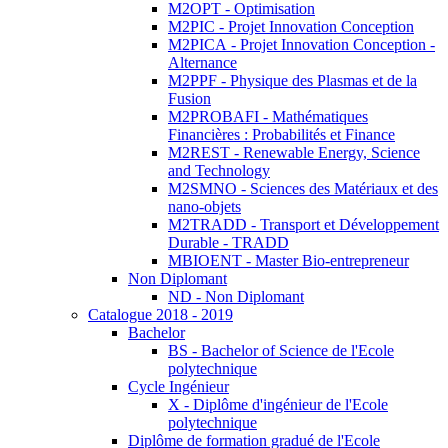
M2OPT - Optimisation
M2PIC - Projet Innovation Conception
M2PICA - Projet Innovation Conception -
Alternance
M2PPF - Physique des Plasmas et de la
Fusion
M2PROBAFI - Mathématiques
Financières : Probabilités et Finance
M2REST - Renewable Energy, Science
and Technology
M2SMNO - Sciences des Matériaux et des
nano-objets
M2TRADD - Transport et Développement
Durable - TRADD
MBIOENT - Master Bio-entrepreneur
Non Diplomant
ND - Non Diplomant
Catalogue 2018 - 2019
Bachelor
BS - Bachelor of Science de l'Ecole
polytechnique
Cycle Ingénieur
X - Diplôme d'ingénieur de l'Ecole
polytechnique
Diplôme de formation gradué de l'Ecole