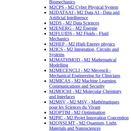
Biomechanics
M2CPS - M2 Cyber Physical System
M2DATAAI - M2 Data AI - Data and
Artificial Intelligence
M2DS - M2 Data Sciences
M2ENERG - M2 Énergie
M2FLUIDS - M2 Fluids - Fluid
Mechanics
M2HEP - M2 High Energy physics
M2ICS - M2 Integration, Circuits and
Systems
M2MATHMOD - M2 Mathematical
Modelling
M2MECENCLI - M2 Mecencli -
Mechanical Engineering for Clinicians
M2MICAS - M2 Machine Learning,
Communications and Security
M2MOCHI - M2 Molecular Chemistry
and Interfaces
M2MSV - M2 MSV - Mathématiques
pour les Sciences du Vivant
M2OPTIM - M2 Optimisation
M2PIC - M2 Projet Innovation Conception
M2QNSLMT - M2 Quantum, Light,
Materials and Nanosciences