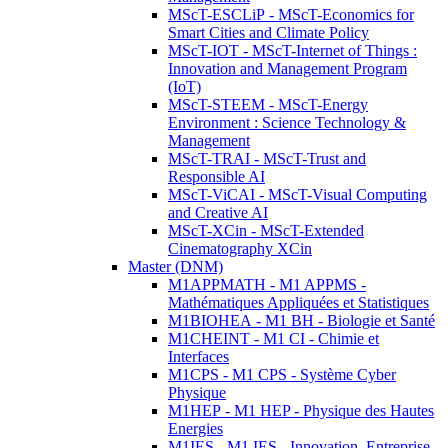
MScT-ESCLiP - MScT-Economics for
Smart Cities and Climate Policy
MScT-IOT - MScT-Internet of Things :
Innovation and Management Program
(IoT)
MScT-STEEM - MScT-Energy
Environment : Science Technology &
Management
MScT-TRAI - MScT-Trust and
Responsible AI
MScT-ViCAI - MScT-Visual Computing
and Creative AI
MScT-XCin - MScT-Extended
Cinematography XCin
Master (DNM)
M1APPMATH - M1 APPMS -
Mathématiques Appliquées et Statistiques
M1BIOHEA - M1 BH - Biologie et Santé
M1CHEINT - M1 CI - Chimie et
Interfaces
M1CPS - M1 CPS - Système Cyber
Physique
M1HEP - M1 HEP - Physique des Hautes
Energies
M1IES - M1 IES - Innovation, Entreprise