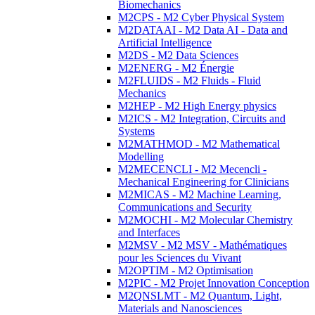
Biomechanics
M2CPS - M2 Cyber Physical System
M2DATAAI - M2 Data AI - Data and
Artificial Intelligence
M2DS - M2 Data Sciences
M2ENERG - M2 Énergie
M2FLUIDS - M2 Fluids - Fluid
Mechanics
M2HEP - M2 High Energy physics
M2ICS - M2 Integration, Circuits and
Systems
M2MATHMOD - M2 Mathematical
Modelling
M2MECENCLI - M2 Mecencli -
Mechanical Engineering for Clinicians
M2MICAS - M2 Machine Learning,
Communications and Security
M2MOCHI - M2 Molecular Chemistry
and Interfaces
M2MSV - M2 MSV - Mathématiques
pour les Sciences du Vivant
M2OPTIM - M2 Optimisation
M2PIC - M2 Projet Innovation Conception
M2QNSLMT - M2 Quantum, Light,
Materials and Nanosciences