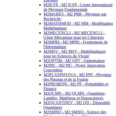
Energies
M2ICFP - M2 ICFP - Centre International
de Physique Fondamentale
M2MARES - M2 PBR - Physique par
Recherche
M2MATHMOD - M2 MM - Modélisation
Mathématique
M2MECENCLI - M2 MECENCLI -
Génie Mécanique pour les Cliniciens
M2MPRI - M2 MPRI - Fondements de
l'Informatique
M2MSV - M2 MSV - Mathématiques
pour les Sciences du Vivant
M2OPTIM - M2 OPT - Optimisation
M2PIC - M2 PIC - Projet, Innovation,
Conception
M2PLASPHYFUS - M2 PPF - Physique
des Plasmas et de la Fusion
M2PROBFIN - M2 PF - Probabilités et
Finance
M2QLMN - M2 QLMN - Quantique,
Lumière, Matériaux et Nanosciences
M2QUANTDEV - M2 QD - Dispositifs
Quantiques
M2SMNO - M2 SMNO - Science des