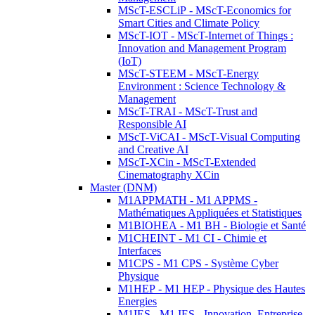
MScT-ESCLiP - MScT-Economics for
Smart Cities and Climate Policy
MScT-IOT - MScT-Internet of Things :
Innovation and Management Program
(IoT)
MScT-STEEM - MScT-Energy
Environment : Science Technology &
Management
MScT-TRAI - MScT-Trust and
Responsible AI
MScT-ViCAI - MScT-Visual Computing
and Creative AI
MScT-XCin - MScT-Extended
Cinematography XCin
Master (DNM)
M1APPMATH - M1 APPMS -
Mathématiques Appliquées et Statistiques
M1BIOHEA - M1 BH - Biologie et Santé
M1CHEINT - M1 CI - Chimie et
Interfaces
M1CPS - M1 CPS - Système Cyber
Physique
M1HEP - M1 HEP - Physique des Hautes
Energies
M1IES - M1 IES - Innovation, Entreprise