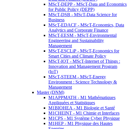
MScT-DEPP - MScT-Data and Economics
for Public Policy (DEPP)
MScT-DSB - MScT-Data Science for
Business
MScT-EDACF - MScT-Economics, Data
Analytics and Corporate Finance
MScT-EESM - MScT-Environmental
Engineering and Sustainability
Management
MScT-ESCLiP - MScT-Economics for
Smart Cities and Climate Policy
MScT-IOT - MScT-Internet of Things :
Innovation and Management Program
(IoT)
MScT-STEEM - MScT-Energy
Environment : Science Technology &
Management
Master (DNM)
M1APPMATH - M1 Mathématiques
Appliquées et Statistiques
M1BIOHEA - M1 Biologie et Santé
M1CHEINT - M1 Chimie et Interfaces
M1CPS - M1 Système Cyber Physique
M1HEP - M1 Physique des Hautes
Energies