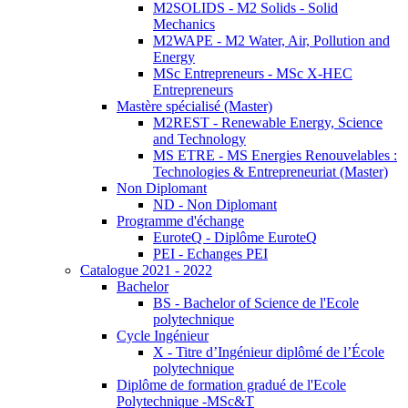
M2SOLIDS - M2 Solids - Solid
Mechanics
M2WAPE - M2 Water, Air, Pollution and
Energy
MSc Entrepreneurs - MSc X-HEC
Entrepreneurs
Mastère spécialisé (Master)
M2REST - Renewable Energy, Science
and Technology
MS ETRE - MS Energies Renouvelables :
Technologies & Entrepreneuriat (Master)
Non Diplomant
ND - Non Diplomant
Programme d'échange
EuroteQ - Diplôme EuroteQ
PEI - Echanges PEI
Catalogue 2021 - 2022
Bachelor
BS - Bachelor of Science de l'Ecole
polytechnique
Cycle Ingénieur
X - Titre d’Ingénieur diplômé de l’École
polytechnique
Diplôme de formation gradué de l'Ecole
Polytechnique -MSc&T