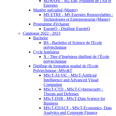
M2WAPE - M2 Eau, Pollution de l'Air et
Energies
Mastère spécialisé (Master)
MS ETRE - MS Energies Renouvelables :
Technologies et Entrepreneuriat (Master)
Programme d'échange
EuroteQ - Diplôme EuroteQ
Catalogue 2022 - 2023
Bachelor
BS - Bachelor of Science de l'Ecole
polytechnique
Cycle Ingénieur
X - Titre d’Ingénieur diplômé de l’École
polytechnique
Diplôme de formation gradué de l'Ecole
Polytechnique -MSc&T
MScT-AI-ViC - MScT-Artificial
Intelligence and Advanced Visual
Computing
MScT-CTD - MScT-Cybersecurity :
Threats and Defenses
MScT-DSB - MScT-Data Science for
Business
MScT-EDACF - MScT-Economics, Data
Analytics and Corporate Finance