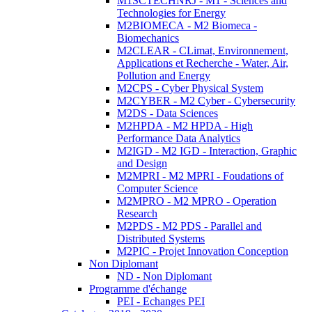
M1SCTECHNRJ - M1 - Sciences and
Technologies for Energy
M2BIOMECA - M2 Biomeca -
Biomechanics
M2CLEAR - CLimat, Environnement,
Applications et Recherche - Water, Air,
Pollution and Energy
M2CPS - Cyber Physical System
M2CYBER - M2 Cyber - Cybersecurity
M2DS - Data Sciences
M2HPDA - M2 HPDA - High
Performance Data Analytics
M2IGD - M2 IGD - Interaction, Graphic
and Design
M2MPRI - M2 MPRI - Foudations of
Computer Science
M2MPRO - M2 MPRO - Operation
Research
M2PDS - M2 PDS - Parallel and
Distributed Systems
M2PIC - Projet Innovation Conception
Non Diplomant
ND - Non Diplomant
Programme d'échange
PEI - Echanges PEI