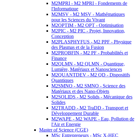
M2MPRI - M2 MPRI - Fondements de
l'Informatique
M2MSV - M2 MSV - Mathématiques
pour les Sciences du Vivant
M2OPTIM - M2 OPT - Optimisation
M2PIC - M2 PIC - Projet, Innovation,
Conception
M2PLASPHYFUS - M2 PPF - Physique
des Plasmas et de la Fusion
M2PROBFIN - M2 PF - Probabilités et
Finance
M2QLMN - M2 QLMN - Quantique,
Lumière, Matériaux et Nanosciences
M2QUANTDEV - M2 QD - Dispositifs
Quantiques
M2SMNO - M2 SMNO - Science des
Matériaux et des Nano-Objets
M2SOLIDS - M2 Solids - Mécanique des
Solides
M2TRADD - M2 TraDD - Transport et
Développement Durable
M2WAPE - M2 WAPE - Eau, Pollution de
l'Air et Energie
Master of Science (CGE)
MSc Entrepreneurs - MSc X-HEC