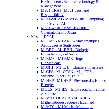
Environment : Science Technology &
Management
MScT-TRAI - MScT-Trust and
Responsible AI
MScT-ViCAI - MScT-Visual Computing
and Creative AI
MScT-XCin - MScT-Extended
Cinematography XCin
Master (DNM)
M1AMS - M1 AMS - Mathématiques
Appliquées et Statistiques
M1BBH - M1 BBH - Biologie,
Biotechnologie et Santé
M1BME - M1 BME - Ingénierie
BioMédicale
M1CHI - M1 CHI - Chimie et Interfaces
M1CPS - M1 CCSN - Maj. CPS -
Système Cyber Physique
M1HEP - M1 HEP - Physique des Hautes
Energies
M1IES - M1 IES - Innovation, Entreprise
et Société
M1MATHJHADA - M1 MJH -
Mathematiques Jacques Hadamard
M1MEC - M1 Mech - Mecanique