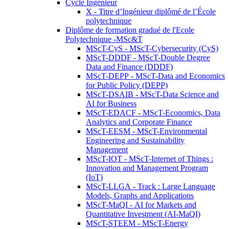
Cycle Ingénieur
X - Titre d’Ingénieur diplômé de l’École
polytechnique
Diplôme de formation gradué de l'Ecole
Polytechnique -MSc&T
MScT-CyS - MScT-Cybersecurity (CyS)
MScT-DDDF - MScT-Double Degree
Data and Finance (DDDF)
MScT-DEPP - MScT-Data and Economics
for Public Policy (DEPP)
MScT-DSAIB - MScT-Data Science and
AI for Business
MScT-EDACF - MScT-Economics, Data
Analytics and Corporate Finance
MScT-EESM - MScT-Environmental
Engineering and Sustainability
Management
MScT-IOT - MScT-Internet of Things :
Innovation and Management Program
(IoT)
MScT-LLGA - Track : Large Language
Models, Graphs and Applications
MScT-MaQI - AI for Markets and
Quantitative Investment (AI-MaQI)
MScT-STEEM - MScT-Energy