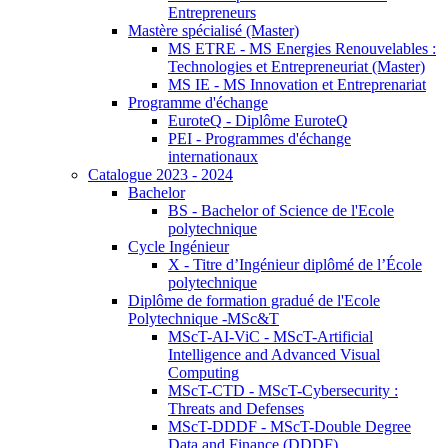
Entrepreneurs
Mastère spécialisé (Master)
MS ETRE - MS Energies Renouvelables :
Technologies et Entrepreneuriat (Master)
MS IE - MS Innovation et Entreprenariat
Programme d'échange
EuroteQ - Diplôme EuroteQ
PEI - Programmes d'échange
internationaux
Catalogue 2023 - 2024
Bachelor
BS - Bachelor of Science de l'Ecole
polytechnique
Cycle Ingénieur
X - Titre d’Ingénieur diplômé de l’École
polytechnique
Diplôme de formation gradué de l'Ecole
Polytechnique -MSc&T
MScT-AI-ViC - MScT-Artificial
Intelligence and Advanced Visual
Computing
MScT-CTD - MScT-Cybersecurity :
Threats and Defenses
MScT-DDDF - MScT-Double Degree
Data and Finance (DDDF)