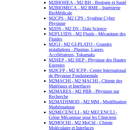
M2BIOHEA - M2 BH - Biologie et Santé
M2BIOMECA - M2 BME - Ingénierie
BioMédicale
M2CPS - M2 CPS - Système Cyber
Physique
M2DS - M2 DS - Data Science
M2FLUIDS - M2 Fluids - Mécanique des
Fluides
M2GI - M2 GI-PLATO - Grandes
installations - Plasmas, Lasers,
Accélérateurs, Tokamaks
M2HEP - M2 HEP - Physique des Hautes
Energies
M2ICFP - M2 ICFP - Centre International
de Physique Fondamentale
M2MACHI - M2 MACHI - Chimie des
Matériaux et Interfaces
M2MARES - M2 PBR - Physique par
Recherche
M2MATHMOD - M2 MM - Modélisation
Mathématique
M2MECENCLI - M2 MECENCLI -
Génie Mécanique pour les Cliniciens
M2MOCHI - M2 MoChI - Chimie
Moléculaire et Interfaces