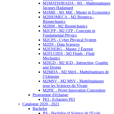
M1MATHJHADA - M1 - Mathematiques
Jacques Hadamard
M1MIE - M1 MiE - Master in Economics
M2BIOMECA - M2 Biomeca -
Biomechanics
M2BM - M2 Biomechanics
M2CFP - M2 CFP - Concepts in
Fundamental Physics
M2CPS - Cyber Physical System
M2DS - Data Sciences
M2ENERG - Master 2 Énergie
M2FLUIDS - M2 Fluids - Fluid
Mechanics
M2IGD - M2 IGD - Interaction, Graphic
and Design
M2MDA - M2 MdA - Mathématiques de
l'Aléatoire
M2MSV - M2 MSV - Mathématiques
pour les Sciences du Vivant
M2PIC - Projet Innovation Conception
Programme d'échange
PEI - Echanges PEI
Catalogue 2020 - 2021
Bachelor
BS - Bachelor of Science de l'Ecole