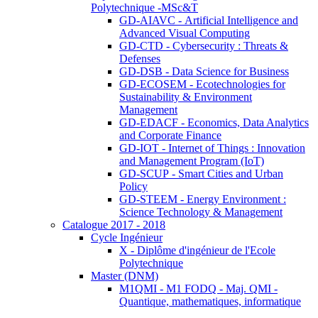
Polytechnique -MSc&T
GD-AIAVC - Artificial Intelligence and
Advanced Visual Computing
GD-CTD - Cybersecurity : Threats &
Defenses
GD-DSB - Data Science for Business
GD-ECOSEM - Ecotechnologies for
Sustainability & Environment
Management
GD-EDACF - Economics, Data Analytics
and Corporate Finance
GD-IOT - Internet of Things : Innovation
and Management Program (IoT)
GD-SCUP - Smart Cities and Urban
Policy
GD-STEEM - Energy Environment :
Science Technology & Management
Catalogue 2017 - 2018
Cycle Ingénieur
X - Diplôme d'ingénieur de l'Ecole
Polytechnique
Master (DNM)
M1QMI - M1 FODQ - Maj. QMI -
Quantique, mathematiques, informatique