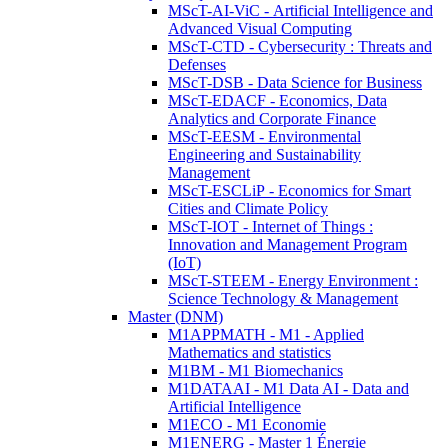
MScT-AI-ViC - Artificial Intelligence and
Advanced Visual Computing
MScT-CTD - Cybersecurity : Threats and
Defenses
MScT-DSB - Data Science for Business
MScT-EDACF - Economics, Data
Analytics and Corporate Finance
MScT-EESM - Environmental
Engineering and Sustainability
Management
MScT-ESCLiP - Economics for Smart
Cities and Climate Policy
MScT-IOT - Internet of Things :
Innovation and Management Program
(IoT)
MScT-STEEM - Energy Environment :
Science Technology & Management
Master (DNM)
M1APPMATH - M1 - Applied
Mathematics and statistics
M1BM - M1 Biomechanics
M1DATAAI - M1 Data AI - Data and
Artificial Intelligence
M1ECO - M1 Economie
M1ENERG - Master 1 Énergie