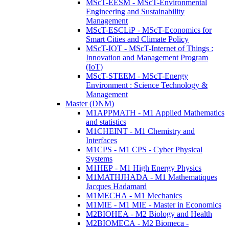
MScT-EESM - MScT-Environmental
Engineering and Sustainability
Management
MScT-ESCLiP - MScT-Economics for
Smart Cities and Climate Policy
MScT-IOT - MScT-Internet of Things :
Innovation and Management Program
(IoT)
MScT-STEEM - MScT-Energy
Environment : Science Technology &
Management
Master (DNM)
M1APPMATH - M1 Applied Mathematics
and statistics
M1CHEINT - M1 Chemistry and
Interfaces
M1CPS - M1 CPS - Cyber Physical
Systems
M1HEP - M1 High Energy Physics
M1MATHJHADA - M1 Mathematiques
Jacques Hadamard
M1MECHA - M1 Mechanics
M1MIE - M1 MIE - Master in Economics
M2BIOHEA - M2 Biology and Health
M2BIOMECA - M2 Biomeca -