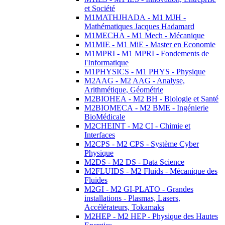
et Société
M1MATHJHADA - M1 MJH -
Mathématiques Jacques Hadamard
M1MECHA - M1 Mech - Mécanique
M1MIE - M1 MiE - Master en Economie
M1MPRI - M1 MPRI - Fondements de
l'Informatique
M1PHYSICS - M1 PHYS - Physique
M2AAG - M2 AAG - Analyse,
Arithmétique, Géométrie
M2BIOHEA - M2 BH - Biologie et Santé
M2BIOMECA - M2 BME - Ingénierie
BioMédicale
M2CHEINT - M2 CI - Chimie et
Interfaces
M2CPS - M2 CPS - Système Cyber
Physique
M2DS - M2 DS - Data Science
M2FLUIDS - M2 Fluids - Mécanique des
Fluides
M2GI - M2 GI-PLATO - Grandes
installations - Plasmas, Lasers,
Accélérateurs, Tokamaks
M2HEP - M2 HEP - Physique des Hautes