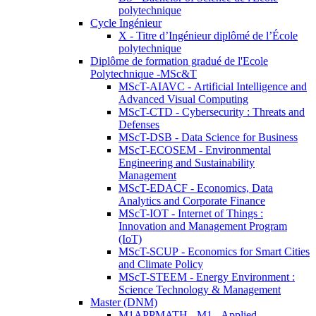
polytechnique
Cycle Ingénieur
X - Titre d’Ingénieur diplômé de l’École
polytechnique
Diplôme de formation gradué de l'Ecole
Polytechnique -MSc&T
MScT-AIAVC - Artificial Intelligence and
Advanced Visual Computing
MScT-CTD - Cybersecurity : Threats and
Defenses
MScT-DSB - Data Science for Business
MScT-ECOSEM - Environmental
Engineering and Sustainability
Management
MScT-EDACF - Economics, Data
Analytics and Corporate Finance
MScT-IOT - Internet of Things :
Innovation and Management Program
(IoT)
MScT-SCUP - Economics for Smart Cities
and Climate Policy
MScT-STEEM - Energy Environment :
Science Technology & Management
Master (DNM)
M1APPMATH - M1 - Applied