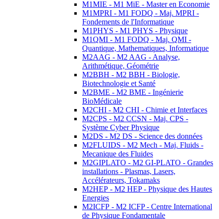
M1MIE - M1 MiE - Master en Economie
M1MPRI - M1 FODQ - Maj. MPRI -
Fondements de l'Informatique
M1PHYS - M1 PHYS - Physique
M1QMI - M1 FODQ - Maj. QMI -
Quantique, Mathematiques, Informatique
M2AAG - M2 AAG - Analyse,
Arithmétique, Géométrie
M2BBH - M2 BBH - Biologie,
Biotechnologie et Santé
M2BME - M2 BME - Ingénierie
BioMédicale
M2CHI - M2 CHI - Chimie et Interfaces
M2CPS - M2 CCSN - Maj. CPS -
Système Cyber Physique
M2DS - M2 DS - Science des données
M2FLUIDS - M2 Mech - Maj. Fluids -
Mecanique des Fluides
M2GIPLATO - M2 GI-PLATO - Grandes
installations - Plasmas, Lasers,
Accélérateurs, Tokamaks
M2HEP - M2 HEP - Physique des Hautes
Energies
M2ICFP - M2 ICFP - Centre International
de Physique Fondamentale