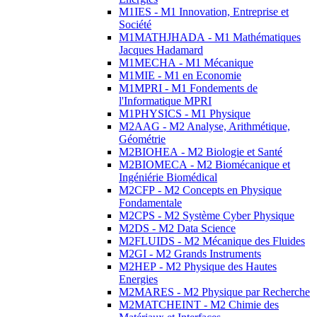
M1IES - M1 Innovation, Entreprise et
Société
M1MATHJHADA - M1 Mathématiques
Jacques Hadamard
M1MECHA - M1 Mécanique
M1MIE - M1 en Economie
M1MPRI - M1 Fondements de
l'Informatique MPRI
M1PHYSICS - M1 Physique
M2AAG - M2 Analyse, Arithmétique,
Géométrie
M2BIOHEA - M2 Biologie et Santé
M2BIOMECA - M2 Biomécanique et
Ingéniérie Biomédical
M2CFP - M2 Concepts en Physique
Fondamentale
M2CPS - M2 Système Cyber Physique
M2DS - M2 Data Science
M2FLUIDS - M2 Mécanique des Fluides
M2GI - M2 Grands Instruments
M2HEP - M2 Physique des Hautes
Energies
M2MARES - M2 Physique par Recherche
M2MATCHEINT - M2 Chimie des