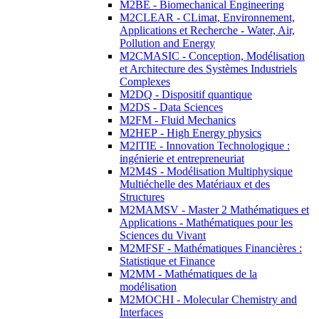
M2BE - Biomechanical Engineering
M2CLEAR - CLimat, Environnement,
Applications et Recherche - Water, Air,
Pollution and Energy
M2CMASIC - Conception, Modélisation
et Architecture des Systèmes Industriels
Complexes
M2DQ - Dispositif quantique
M2DS - Data Sciences
M2FM - Fluid Mechanics
M2HEP - High Energy physics
M2ITIE - Innovation Technologique :
ingénierie et entrepreneuriat
M2M4S - Modélisation Multiphysique
Multiéchelle des Matériaux et des
Structures
M2MAMSV - Master 2 Mathématiques et
Applications - Mathématiques pour les
Sciences du Vivant
M2MFSF - Mathématiques Financières :
Statistique et Finance
M2MM - Mathématiques de la
modélisation
M2MOCHI - Molecular Chemistry and
Interfaces