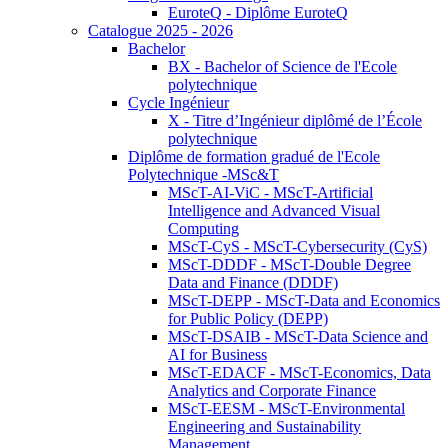
EuroteQ - Diplôme EuroteQ
Catalogue 2025 - 2026
Bachelor
BX - Bachelor of Science de l'Ecole
polytechnique
Cycle Ingénieur
X - Titre d’Ingénieur diplômé de l’École
polytechnique
Diplôme de formation gradué de l'Ecole
Polytechnique -MSc&T
MScT-AI-ViC - MScT-Artificial
Intelligence and Advanced Visual
Computing
MScT-CyS - MScT-Cybersecurity (CyS)
MScT-DDDF - MScT-Double Degree
Data and Finance (DDDF)
MScT-DEPP - MScT-Data and Economics
for Public Policy (DEPP)
MScT-DSAIB - MScT-Data Science and
AI for Business
MScT-EDACF - MScT-Economics, Data
Analytics and Corporate Finance
MScT-EESM - MScT-Environmental
Engineering and Sustainability
Management