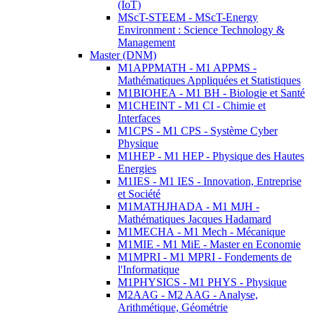
(IoT)
MScT-STEEM - MScT-Energy
Environment : Science Technology &
Management
Master (DNM)
M1APPMATH - M1 APPMS -
Mathématiques Appliquées et Statistiques
M1BIOHEA - M1 BH - Biologie et Santé
M1CHEINT - M1 CI - Chimie et
Interfaces
M1CPS - M1 CPS - Système Cyber
Physique
M1HEP - M1 HEP - Physique des Hautes
Energies
M1IES - M1 IES - Innovation, Entreprise
et Société
M1MATHJHADA - M1 MJH -
Mathématiques Jacques Hadamard
M1MECHA - M1 Mech - Mécanique
M1MIE - M1 MiE - Master en Economie
M1MPRI - M1 MPRI - Fondements de
l'Informatique
M1PHYSICS - M1 PHYS - Physique
M2AAG - M2 AAG - Analyse,
Arithmétique, Géométrie