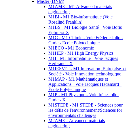
Master (DNM)
M1AME - M1 Advanced materials
engineering
M1BI - M1 Bio-informatique (Voie
Rosalind Franklin)
M1BS - M1 Biologie-Santé - Voie Boris
Ephrussi-X
M1C - M1 Chimie - Voie Fréderic Joliot-
Curie - Ecole Polytechnique
M1ECO - M1 Economie
M1HEP - M1 High Energy Physics
M1I - M1 Informatique - Voie Jacques
Herbrand - X
M1IESVIT - M1 Innovation, Entreprise, et
Société - Voie Innovation technologique
M1MAP - M1 Mathématiques et
Applications - Voie Jacques Hadamard -
École Polytechnique
M1P - M1 Physique - Voie Irène Joliot
Curie - X
M1STEPE - M1 STEPE - Sciences pour
les défis de l'environnement/Sciences for
environmentals challenges
M2AME - Advanced materials
engineering