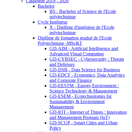
Catalogue 2019 - 2020
Bachelor
BS - Bachelor of Science de l'Ecole
polytechnique
Cycle Ingénieur
X - Diplôme d'ingénieur de l'Ecole
polytechnique
Diplôme de formation gradué de l'Ecole
Polytechnique -MSc&T
GD-AIM - Artificial Intelligence and
Advanced Visual Computing
GD-CYBSEC - Cybersecurity : Threats
and Defenses
GD-DSB - Data Science for Business
GD-EDCF - Economics, Data Analytics
and Corporate Finance
GD-EESTM - Energy Environment :
Science Technology & Management
GD-ESEM - Ecotechnologies for
Sustainability & Environment
Management
GD-IOT - Internet of Things : Innovation
and Management Program (IoT)
GD-SCUP - Smart Cities and Urban
Policy