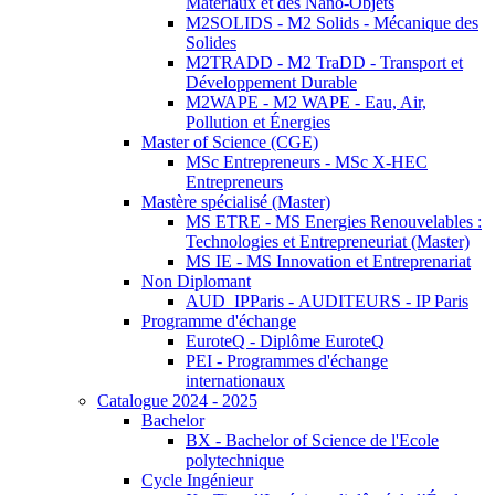
Matériaux et des Nano-Objets
M2SOLIDS - M2 Solids - Mécanique des
Solides
M2TRADD - M2 TraDD - Transport et
Développement Durable
M2WAPE - M2 WAPE - Eau, Air,
Pollution et Énergies
Master of Science (CGE)
MSc Entrepreneurs - MSc X-HEC
Entrepreneurs
Mastère spécialisé (Master)
MS ETRE - MS Energies Renouvelables :
Technologies et Entrepreneuriat (Master)
MS IE - MS Innovation et Entreprenariat
Non Diplomant
AUD_IPParis - AUDITEURS - IP Paris
Programme d'échange
EuroteQ - Diplôme EuroteQ
PEI - Programmes d'échange
internationaux
Catalogue 2024 - 2025
Bachelor
BX - Bachelor of Science de l'Ecole
polytechnique
Cycle Ingénieur