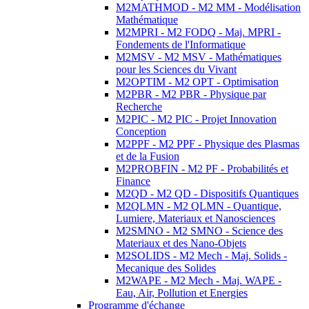
M2MATHMOD - M2 MM - Modélisation
Mathématique
M2MPRI - M2 FODQ - Maj. MPRI -
Fondements de l'Informatique
M2MSV - M2 MSV - Mathématiques
pour les Sciences du Vivant
M2OPTIM - M2 OPT - Optimisation
M2PBR - M2 PBR - Physique par
Recherche
M2PIC - M2 PIC - Projet Innovation
Conception
M2PPF - M2 PPF - Physique des Plasmas
et de la Fusion
M2PROBFIN - M2 PF - Probabilités et
Finance
M2QD - M2 QD - Dispositifs Quantiques
M2QLMN - M2 QLMN - Quantique,
Lumiere, Materiaux et Nanosciences
M2SMNO - M2 SMNO - Science des
Materiaux et des Nano-Objets
M2SOLIDS - M2 Mech - Maj. Solids -
Mecanique des Solides
M2WAPE - M2 Mech - Maj. WAPE -
Eau, Air, Pollution et Energies
Programme d'échange