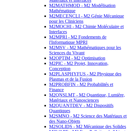
Matériaux et Interfaces
M2MATHMOD - M2 Modélisation
Mathématique
M2MECENCLI - M2 Génie Mécanique
pour les Cliniciens
M2MOCHI - M2 Chimie Moléculaire et
Interfaces
M2MPRI - M2 Fondements de
l'Informatique MPRI
M2MSV - M2 Mathématiques pour les
Sciences du Vivant
M2OPTIM - M2 Optimisation
M2PIC - M2 Projet, Innovation,
Conception
M2PLASPHYFUS - M2 Physique des
Plasmas et de la Fusion
M2PROBFIN - M2 Probabilités et
Finance
M2QNSLMT - M2 Quantique, Lumière,
Matériaux et Nanosciences
M2QUANTDEV - M2 Dispositifs
Quantiques
M2SMNO - M2 Science des Matériaux et
des Nano-Objets
M2SOLIDS - M2 Mécanique des Solides