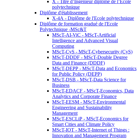
X - Titre d’Ingénieur diplômé de l’École
polytechnique
Diplôme d'établissement
X-4A - Diplôme de l'Ecole polytechnique
Diplôme de formation gradué de l'Ecole
Polytechnique -MSc&T
MScT-AI-ViC - MScT-Artificial
Intelligence and Advanced Visual
Computing
MScT-CyS - MScT-Cybersecurity (CyS)
MScT-DDDF - MScT-Double Degree
Data and Finance (DDDF)
MScT-DEPP - MScT-Data and Economics
for Public Policy (DEPP)
MScT-DSB - MScT-Data Science for
Business
MScT-EDACF - MScT-Economics, Data
Analytics and Corporate Finance
MScT-EESM - MScT-Environmental
Engineering and Sustainability
Management
MScT-ESCLiP - MScT-Economics for
Smart Cities and Climate Policy
MScT-IOT - MScT-Internet of Things :
Innovation and Management Program