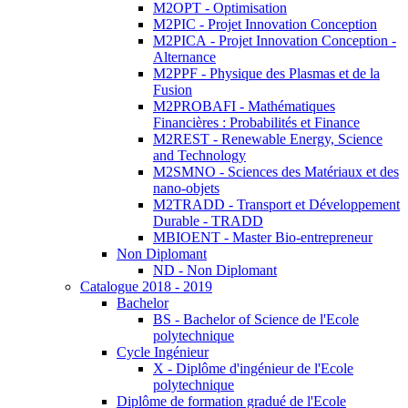
M2OPT - Optimisation
M2PIC - Projet Innovation Conception
M2PICA - Projet Innovation Conception -
Alternance
M2PPF - Physique des Plasmas et de la
Fusion
M2PROBAFI - Mathématiques
Financières : Probabilités et Finance
M2REST - Renewable Energy, Science
and Technology
M2SMNO - Sciences des Matériaux et des
nano-objets
M2TRADD - Transport et Développement
Durable - TRADD
MBIOENT - Master Bio-entrepreneur
Non Diplomant
ND - Non Diplomant
Catalogue 2018 - 2019
Bachelor
BS - Bachelor of Science de l'Ecole
polytechnique
Cycle Ingénieur
X - Diplôme d'ingénieur de l'Ecole
polytechnique
Diplôme de formation gradué de l'Ecole