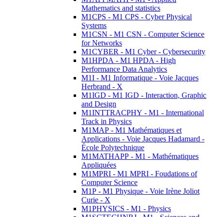
Mathematics and statistics
M1CPS - M1 CPS - Cyber Physical
Systems
M1CSN - M1 CSN - Computer Science
for Networks
M1CYBER - M1 Cyber - Cybersecurity
M1HPDA - M1 HPDA - High
Performance Data Analytics
M1I - M1 Informatique - Voie Jacques
Herbrand - X
M1IGD - M1 IGD - Interaction, Graphic
and Design
M1INTTRACPHY - M1 - International
Track in Physics
M1MAP - M1 Mathématiques et
Applications - Voie Jacques Hadamard -
École Polytechnique
M1MATHAPP - M1 - Mathématiques
Appliquées
M1MPRI - M1 MPRI - Foudations of
Computer Science
M1P - M1 Physique - Voie Irène Joliot
Curie - X
M1PHYSICS - M1 - Physics