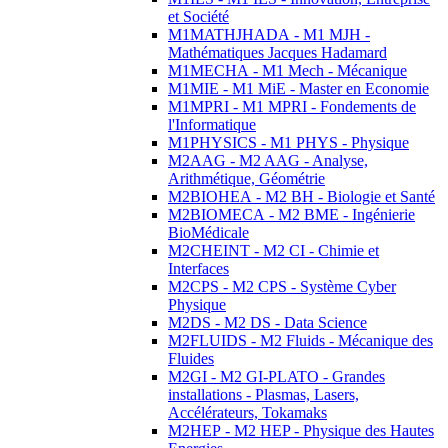
et Société
M1MATHJHADA - M1 MJH -
Mathématiques Jacques Hadamard
M1MECHA - M1 Mech - Mécanique
M1MIE - M1 MiE - Master en Economie
M1MPRI - M1 MPRI - Fondements de
l'Informatique
M1PHYSICS - M1 PHYS - Physique
M2AAG - M2 AAG - Analyse,
Arithmétique, Géométrie
M2BIOHEA - M2 BH - Biologie et Santé
M2BIOMECA - M2 BME - Ingénierie
BioMédicale
M2CHEINT - M2 CI - Chimie et
Interfaces
M2CPS - M2 CPS - Système Cyber
Physique
M2DS - M2 DS - Data Science
M2FLUIDS - M2 Fluids - Mécanique des
Fluides
M2GI - M2 GI-PLATO - Grandes
installations - Plasmas, Lasers,
Accélérateurs, Tokamaks
M2HEP - M2 HEP - Physique des Hautes