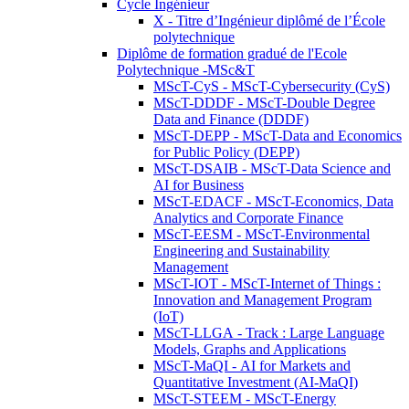
Cycle Ingénieur
X - Titre d’Ingénieur diplômé de l’École
polytechnique
Diplôme de formation gradué de l'Ecole
Polytechnique -MSc&T
MScT-CyS - MScT-Cybersecurity (CyS)
MScT-DDDF - MScT-Double Degree
Data and Finance (DDDF)
MScT-DEPP - MScT-Data and Economics
for Public Policy (DEPP)
MScT-DSAIB - MScT-Data Science and
AI for Business
MScT-EDACF - MScT-Economics, Data
Analytics and Corporate Finance
MScT-EESM - MScT-Environmental
Engineering and Sustainability
Management
MScT-IOT - MScT-Internet of Things :
Innovation and Management Program
(IoT)
MScT-LLGA - Track : Large Language
Models, Graphs and Applications
MScT-MaQI - AI for Markets and
Quantitative Investment (AI-MaQI)
MScT-STEEM - MScT-Energy