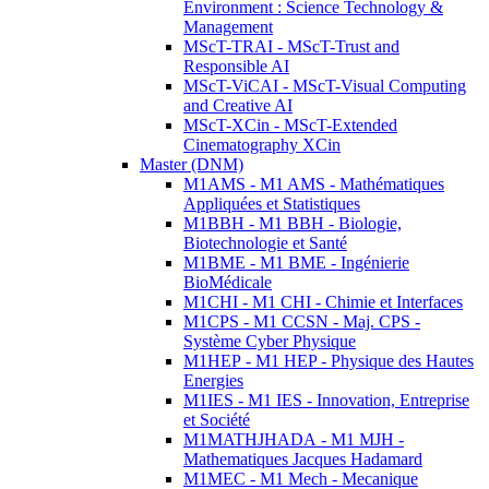
Environment : Science Technology &
Management
MScT-TRAI - MScT-Trust and
Responsible AI
MScT-ViCAI - MScT-Visual Computing
and Creative AI
MScT-XCin - MScT-Extended
Cinematography XCin
Master (DNM)
M1AMS - M1 AMS - Mathématiques
Appliquées et Statistiques
M1BBH - M1 BBH - Biologie,
Biotechnologie et Santé
M1BME - M1 BME - Ingénierie
BioMédicale
M1CHI - M1 CHI - Chimie et Interfaces
M1CPS - M1 CCSN - Maj. CPS -
Système Cyber Physique
M1HEP - M1 HEP - Physique des Hautes
Energies
M1IES - M1 IES - Innovation, Entreprise
et Société
M1MATHJHADA - M1 MJH -
Mathematiques Jacques Hadamard
M1MEC - M1 Mech - Mecanique