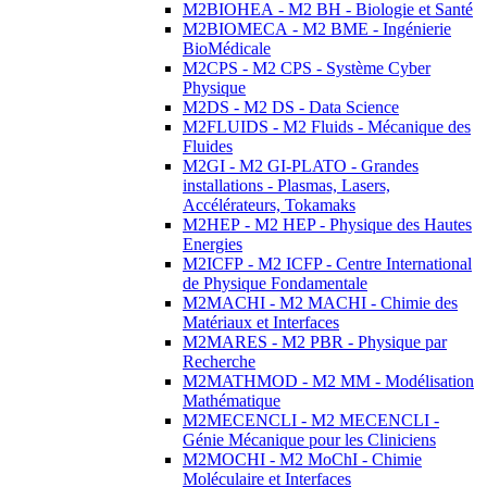
M2BIOHEA - M2 BH - Biologie et Santé
M2BIOMECA - M2 BME - Ingénierie
BioMédicale
M2CPS - M2 CPS - Système Cyber
Physique
M2DS - M2 DS - Data Science
M2FLUIDS - M2 Fluids - Mécanique des
Fluides
M2GI - M2 GI-PLATO - Grandes
installations - Plasmas, Lasers,
Accélérateurs, Tokamaks
M2HEP - M2 HEP - Physique des Hautes
Energies
M2ICFP - M2 ICFP - Centre International
de Physique Fondamentale
M2MACHI - M2 MACHI - Chimie des
Matériaux et Interfaces
M2MARES - M2 PBR - Physique par
Recherche
M2MATHMOD - M2 MM - Modélisation
Mathématique
M2MECENCLI - M2 MECENCLI -
Génie Mécanique pour les Cliniciens
M2MOCHI - M2 MoChI - Chimie
Moléculaire et Interfaces