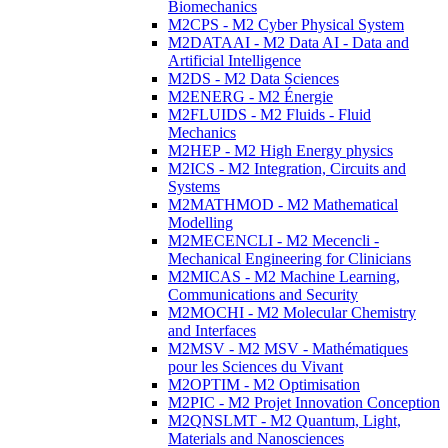
Biomechanics
M2CPS - M2 Cyber Physical System
M2DATAAI - M2 Data AI - Data and
Artificial Intelligence
M2DS - M2 Data Sciences
M2ENERG - M2 Énergie
M2FLUIDS - M2 Fluids - Fluid
Mechanics
M2HEP - M2 High Energy physics
M2ICS - M2 Integration, Circuits and
Systems
M2MATHMOD - M2 Mathematical
Modelling
M2MECENCLI - M2 Mecencli -
Mechanical Engineering for Clinicians
M2MICAS - M2 Machine Learning,
Communications and Security
M2MOCHI - M2 Molecular Chemistry
and Interfaces
M2MSV - M2 MSV - Mathématiques
pour les Sciences du Vivant
M2OPTIM - M2 Optimisation
M2PIC - M2 Projet Innovation Conception
M2QNSLMT - M2 Quantum, Light,
Materials and Nanosciences