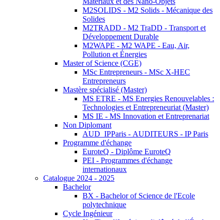
Matériaux et des Nano-Objets
M2SOLIDS - M2 Solids - Mécanique des
Solides
M2TRADD - M2 TraDD - Transport et
Développement Durable
M2WAPE - M2 WAPE - Eau, Air,
Pollution et Énergies
Master of Science (CGE)
MSc Entrepreneurs - MSc X-HEC
Entrepreneurs
Mastère spécialisé (Master)
MS ETRE - MS Energies Renouvelables :
Technologies et Entrepreneuriat (Master)
MS IE - MS Innovation et Entreprenariat
Non Diplomant
AUD_IPParis - AUDITEURS - IP Paris
Programme d'échange
EuroteQ - Diplôme EuroteQ
PEI - Programmes d'échange
internationaux
Catalogue 2024 - 2025
Bachelor
BX - Bachelor of Science de l'Ecole
polytechnique
Cycle Ingénieur