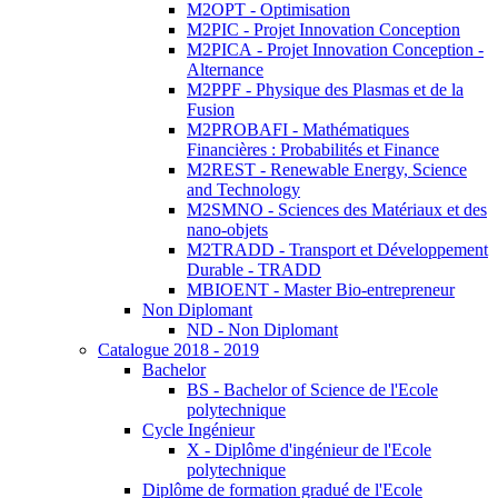
M2OPT - Optimisation
M2PIC - Projet Innovation Conception
M2PICA - Projet Innovation Conception -
Alternance
M2PPF - Physique des Plasmas et de la
Fusion
M2PROBAFI - Mathématiques
Financières : Probabilités et Finance
M2REST - Renewable Energy, Science
and Technology
M2SMNO - Sciences des Matériaux et des
nano-objets
M2TRADD - Transport et Développement
Durable - TRADD
MBIOENT - Master Bio-entrepreneur
Non Diplomant
ND - Non Diplomant
Catalogue 2018 - 2019
Bachelor
BS - Bachelor of Science de l'Ecole
polytechnique
Cycle Ingénieur
X - Diplôme d'ingénieur de l'Ecole
polytechnique
Diplôme de formation gradué de l'Ecole