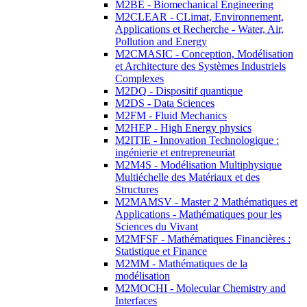
M2BE - Biomechanical Engineering
M2CLEAR - CLimat, Environnement,
Applications et Recherche - Water, Air,
Pollution and Energy
M2CMASIC - Conception, Modélisation
et Architecture des Systèmes Industriels
Complexes
M2DQ - Dispositif quantique
M2DS - Data Sciences
M2FM - Fluid Mechanics
M2HEP - High Energy physics
M2ITIE - Innovation Technologique :
ingénierie et entrepreneuriat
M2M4S - Modélisation Multiphysique
Multiéchelle des Matériaux et des
Structures
M2MAMSV - Master 2 Mathématiques et
Applications - Mathématiques pour les
Sciences du Vivant
M2MFSF - Mathématiques Financières :
Statistique et Finance
M2MM - Mathématiques de la
modélisation
M2MOCHI - Molecular Chemistry and
Interfaces