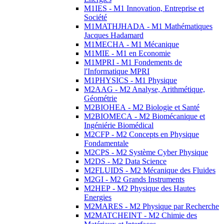
M1IES - M1 Innovation, Entreprise et
Société
M1MATHJHADA - M1 Mathématiques
Jacques Hadamard
M1MECHA - M1 Mécanique
M1MIE - M1 en Economie
M1MPRI - M1 Fondements de
l'Informatique MPRI
M1PHYSICS - M1 Physique
M2AAG - M2 Analyse, Arithmétique,
Géométrie
M2BIOHEA - M2 Biologie et Santé
M2BIOMECA - M2 Biomécanique et
Ingéniérie Biomédical
M2CFP - M2 Concepts en Physique
Fondamentale
M2CPS - M2 Système Cyber Physique
M2DS - M2 Data Science
M2FLUIDS - M2 Mécanique des Fluides
M2GI - M2 Grands Instruments
M2HEP - M2 Physique des Hautes
Energies
M2MARES - M2 Physique par Recherche
M2MATCHEINT - M2 Chimie des