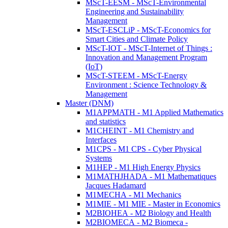
MScT-EESM - MScT-Environmental
Engineering and Sustainability
Management
MScT-ESCLiP - MScT-Economics for
Smart Cities and Climate Policy
MScT-IOT - MScT-Internet of Things :
Innovation and Management Program
(IoT)
MScT-STEEM - MScT-Energy
Environment : Science Technology &
Management
Master (DNM)
M1APPMATH - M1 Applied Mathematics
and statistics
M1CHEINT - M1 Chemistry and
Interfaces
M1CPS - M1 CPS - Cyber Physical
Systems
M1HEP - M1 High Energy Physics
M1MATHJHADA - M1 Mathematiques
Jacques Hadamard
M1MECHA - M1 Mechanics
M1MIE - M1 MIE - Master in Economics
M2BIOHEA - M2 Biology and Health
M2BIOMECA - M2 Biomeca -