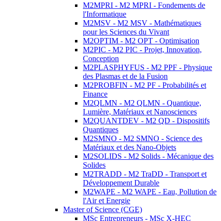
M2MPRI - M2 MPRI - Fondements de
l'Informatique
M2MSV - M2 MSV - Mathématiques
pour les Sciences du Vivant
M2OPTIM - M2 OPT - Optimisation
M2PIC - M2 PIC - Projet, Innovation,
Conception
M2PLASPHYFUS - M2 PPF - Physique
des Plasmas et de la Fusion
M2PROBFIN - M2 PF - Probabilités et
Finance
M2QLMN - M2 QLMN - Quantique,
Lumière, Matériaux et Nanosciences
M2QUANTDEV - M2 QD - Dispositifs
Quantiques
M2SMNO - M2 SMNO - Science des
Matériaux et des Nano-Objets
M2SOLIDS - M2 Solids - Mécanique des
Solides
M2TRADD - M2 TraDD - Transport et
Développement Durable
M2WAPE - M2 WAPE - Eau, Pollution de
l'Air et Energie
Master of Science (CGE)
MSc Entrepreneurs - MSc X-HEC