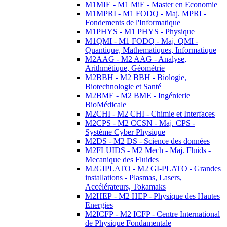
M1MIE - M1 MiE - Master en Economie
M1MPRI - M1 FODQ - Maj. MPRI -
Fondements de l'Informatique
M1PHYS - M1 PHYS - Physique
M1QMI - M1 FODQ - Maj. QMI -
Quantique, Mathematiques, Informatique
M2AAG - M2 AAG - Analyse,
Arithmétique, Géométrie
M2BBH - M2 BBH - Biologie,
Biotechnologie et Santé
M2BME - M2 BME - Ingénierie
BioMédicale
M2CHI - M2 CHI - Chimie et Interfaces
M2CPS - M2 CCSN - Maj. CPS -
Système Cyber Physique
M2DS - M2 DS - Science des données
M2FLUIDS - M2 Mech - Maj. Fluids -
Mecanique des Fluides
M2GIPLATO - M2 GI-PLATO - Grandes
installations - Plasmas, Lasers,
Accélérateurs, Tokamaks
M2HEP - M2 HEP - Physique des Hautes
Energies
M2ICFP - M2 ICFP - Centre International
de Physique Fondamentale