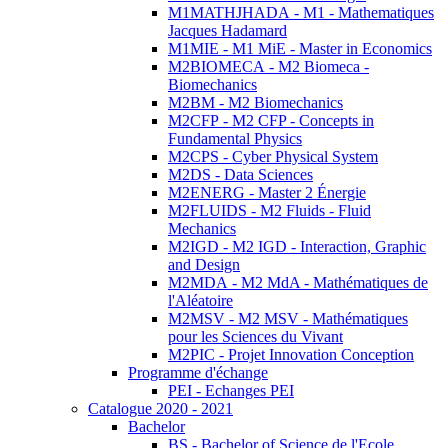
M1MATHJHADA - M1 - Mathematiques
Jacques Hadamard
M1MIE - M1 MiE - Master in Economics
M2BIOMECA - M2 Biomeca -
Biomechanics
M2BM - M2 Biomechanics
M2CFP - M2 CFP - Concepts in
Fundamental Physics
M2CPS - Cyber Physical System
M2DS - Data Sciences
M2ENERG - Master 2 Énergie
M2FLUIDS - M2 Fluids - Fluid
Mechanics
M2IGD - M2 IGD - Interaction, Graphic
and Design
M2MDA - M2 MdA - Mathématiques de
l'Aléatoire
M2MSV - M2 MSV - Mathématiques
pour les Sciences du Vivant
M2PIC - Projet Innovation Conception
Programme d'échange
PEI - Echanges PEI
Catalogue 2020 - 2021
Bachelor
BS - Bachelor of Science de l'Ecole