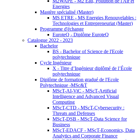
M2WAPE - M2 Eau, Pollution de l'Air et
Energies
Mastère spécialisé (Master)
MS ETRE - MS Energies Renouvelables :
Technologies et Entrepreneuriat (Master)
Programme d'échange
EuroteQ - Diplôme EuroteQ
Catalogue 2022 - 2023
Bachelor
BS - Bachelor of Science de l'Ecole
polytechnique
Cycle Ingénieur
X - Titre d’Ingénieur diplômé de l’École
polytechnique
Diplôme de formation gradué de l'Ecole
Polytechnique -MSc&T
MScT-AI-ViC - MScT-Artificial
Intelligence and Advanced Visual
Computing
MScT-CTD - MScT-Cybersecurity :
Threats and Defenses
MScT-DSB - MScT-Data Science for
Business
MScT-EDACF - MScT-Economics, Data
Analytics and Corporate Finance