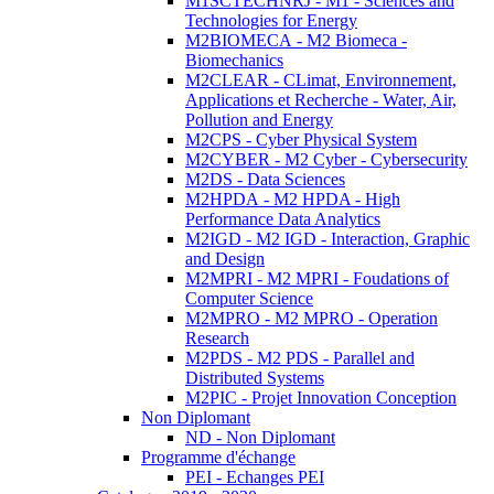
M1SCTECHNRJ - M1 - Sciences and
Technologies for Energy
M2BIOMECA - M2 Biomeca -
Biomechanics
M2CLEAR - CLimat, Environnement,
Applications et Recherche - Water, Air,
Pollution and Energy
M2CPS - Cyber Physical System
M2CYBER - M2 Cyber - Cybersecurity
M2DS - Data Sciences
M2HPDA - M2 HPDA - High
Performance Data Analytics
M2IGD - M2 IGD - Interaction, Graphic
and Design
M2MPRI - M2 MPRI - Foudations of
Computer Science
M2MPRO - M2 MPRO - Operation
Research
M2PDS - M2 PDS - Parallel and
Distributed Systems
M2PIC - Projet Innovation Conception
Non Diplomant
ND - Non Diplomant
Programme d'échange
PEI - Echanges PEI