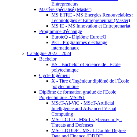
Entrepreneurs
Mastère spécialisé (Master)
MS ETRE - MS Energies Renouvelables :
Technologies et Entrepreneuriat (Master)
MS IE - MS Innovation et Entreprenariat
Programme d'échange
EuroteQ - Diplôme EuroteQ
PEI - Programmes d'échange
internationaux
Catalogue 2023 - 2024
Bachelor
BS - Bachelor of Science de l'Ecole
polytechnique
Cycle Ingénieur
X - Titre d’Ingénieur diplômé de l’École
polytechnique
Diplôme de formation gradué de l'Ecole
Polytechnique -MSc&T
MScT-AI-ViC - MScT-Artificial
Intelligence and Advanced Visual
Computing
MScT-CTD - MScT-Cybersecurity :
Threats and Defenses
MScT-DDDF - MScT-Double Degree
Data and Finance (DDDF)