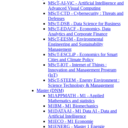
MScT-AI-ViC - Artificial Intelligence and
Advanced Visual Computing
MScT-CTD - Cybersecurity : Threats and
Defenses
MScT-DSB - Data Science for Business
MScT-EDACF - Economics, Data
Analytics and Corporate Finance
MScT-EESM - Environmental
Engineering and Sustainability
Management
MScT-ESCLiP - Economics for Smart
Cities and Climate Policy
MScT-IOT - Internet of Things :
Innovation and Management Program
(IoT)
MScT-STEEM - Energy Environment :
Science Technology & Management
Master (DNM)
M1APPMATH - M1 - Applied
Mathematics and statistics
M1BM - M1 Biomechanics
M1DATAAI - M1 Data AI - Data and
Artificial Intelligence
M1ECO - M1 Economie
M1ENERG - Master 1 Énergie