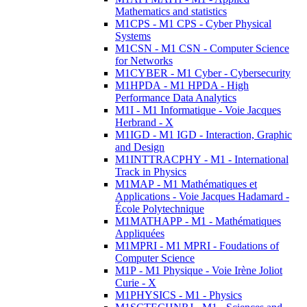
Mathematics and statistics
M1CPS - M1 CPS - Cyber Physical
Systems
M1CSN - M1 CSN - Computer Science
for Networks
M1CYBER - M1 Cyber - Cybersecurity
M1HPDA - M1 HPDA - High
Performance Data Analytics
M1I - M1 Informatique - Voie Jacques
Herbrand - X
M1IGD - M1 IGD - Interaction, Graphic
and Design
M1INTTRACPHY - M1 - International
Track in Physics
M1MAP - M1 Mathématiques et
Applications - Voie Jacques Hadamard -
École Polytechnique
M1MATHAPP - M1 - Mathématiques
Appliquées
M1MPRI - M1 MPRI - Foudations of
Computer Science
M1P - M1 Physique - Voie Irène Joliot
Curie - X
M1PHYSICS - M1 - Physics