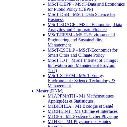
MScT-DEPP - MScT-Data and Economics
for Public Policy (DEPP)
MScT-DSB - MScT-Data Science for
Business
MScT-EDACF - MScT-Economics, Data
Analytics and Corporate Finance
MScT-EESM - MScT-Environmental
Engineering and Sustainability
Management
MScT-ESCLiP - MScT-Economics for
Smart Cities and Climate Policy
MScT-IOT - MScT-Internet of Things :
Innovation and Management Program
(IoT)
MScT-STEEM - MScT-Energy
Environment : Science Technology &
Management
Master (DNM)
M1APPMATH - M1 Mathématiques
Appliquées et Statistiques
M1BIOHEA - M1 Biologie et Santé
M1CHEINT - M1 Chimie et Interfaces
M1CPS - M1 Système Cyber Physique
M1HEP - M1 Physique des Hautes
Energies