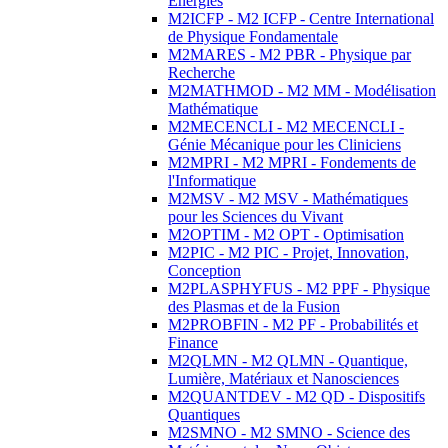
Energies
M2ICFP - M2 ICFP - Centre International
de Physique Fondamentale
M2MARES - M2 PBR - Physique par
Recherche
M2MATHMOD - M2 MM - Modélisation
Mathématique
M2MECENCLI - M2 MECENCLI -
Génie Mécanique pour les Cliniciens
M2MPRI - M2 MPRI - Fondements de
l'Informatique
M2MSV - M2 MSV - Mathématiques
pour les Sciences du Vivant
M2OPTIM - M2 OPT - Optimisation
M2PIC - M2 PIC - Projet, Innovation,
Conception
M2PLASPHYFUS - M2 PPF - Physique
des Plasmas et de la Fusion
M2PROBFIN - M2 PF - Probabilités et
Finance
M2QLMN - M2 QLMN - Quantique,
Lumière, Matériaux et Nanosciences
M2QUANTDEV - M2 QD - Dispositifs
Quantiques
M2SMNO - M2 SMNO - Science des