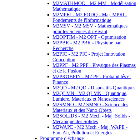
M2MATHMOD - M2 MM - Modélisation
Mathématique
M2MPRI - M2 FODQ - Maj. MPRI -
Fondements de l'Informatique
M2MSV - M2 MSV - Mathématiques
pour les Sciences du Vivant
M2OPTIM - M2 OPT - Optimisation
M2PBR - M2 PBR - Physique par
Recherche
M2PIC - M2 PIC - Projet Innovation
Conception
M2PPF - M2 PPF - Physique des Plasmas
et de la Fusion
M2PROBFIN - M2 PF - Probabilités et
Finance
M2QD - M2 QD - Dispositifs Quantiques
M2QLMN - M2 QLMN - Quantique,
Lumiere, Materiaux et Nanosciences
M2SMNO - M2 SMNO - Science des
Materiaux et des Nano-Objets
M2SOLIDS - M2 Mech - Maj. Solids -
Mecanique des Solides
M2WAPE - M2 Mech - Maj. WAPE -
Eau, Air, Pollution et Energies
Programme d'échange