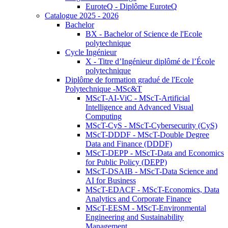
EuroteQ - Diplôme EuroteQ
Catalogue 2025 - 2026
Bachelor
BX - Bachelor of Science de l'Ecole
polytechnique
Cycle Ingénieur
X - Titre d’Ingénieur diplômé de l’École
polytechnique
Diplôme de formation gradué de l'Ecole
Polytechnique -MSc&T
MScT-AI-ViC - MScT-Artificial
Intelligence and Advanced Visual
Computing
MScT-CyS - MScT-Cybersecurity (CyS)
MScT-DDDF - MScT-Double Degree
Data and Finance (DDDF)
MScT-DEPP - MScT-Data and Economics
for Public Policy (DEPP)
MScT-DSAIB - MScT-Data Science and
AI for Business
MScT-EDACF - MScT-Economics, Data
Analytics and Corporate Finance
MScT-EESM - MScT-Environmental
Engineering and Sustainability
Management