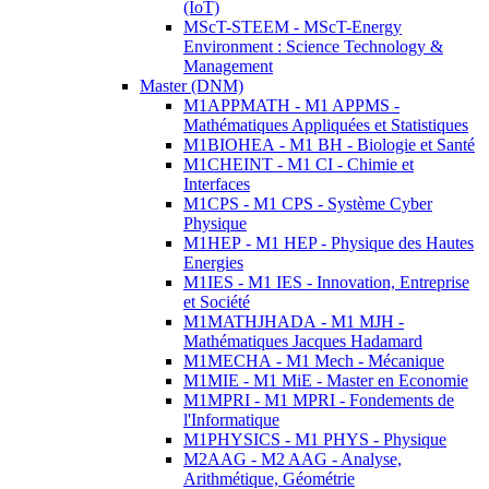
(IoT)
MScT-STEEM - MScT-Energy
Environment : Science Technology &
Management
Master (DNM)
M1APPMATH - M1 APPMS -
Mathématiques Appliquées et Statistiques
M1BIOHEA - M1 BH - Biologie et Santé
M1CHEINT - M1 CI - Chimie et
Interfaces
M1CPS - M1 CPS - Système Cyber
Physique
M1HEP - M1 HEP - Physique des Hautes
Energies
M1IES - M1 IES - Innovation, Entreprise
et Société
M1MATHJHADA - M1 MJH -
Mathématiques Jacques Hadamard
M1MECHA - M1 Mech - Mécanique
M1MIE - M1 MiE - Master en Economie
M1MPRI - M1 MPRI - Fondements de
l'Informatique
M1PHYSICS - M1 PHYS - Physique
M2AAG - M2 AAG - Analyse,
Arithmétique, Géométrie