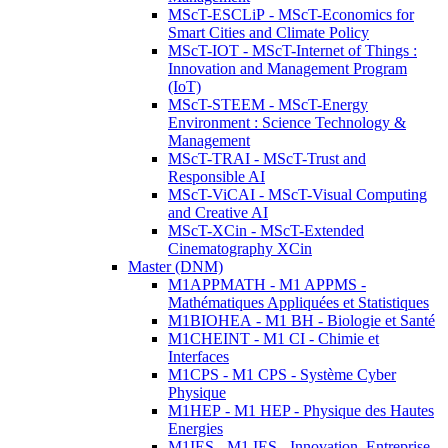
MScT-ESCLiP - MScT-Economics for
Smart Cities and Climate Policy
MScT-IOT - MScT-Internet of Things :
Innovation and Management Program
(IoT)
MScT-STEEM - MScT-Energy
Environment : Science Technology &
Management
MScT-TRAI - MScT-Trust and
Responsible AI
MScT-ViCAI - MScT-Visual Computing
and Creative AI
MScT-XCin - MScT-Extended
Cinematography XCin
Master (DNM)
M1APPMATH - M1 APPMS -
Mathématiques Appliquées et Statistiques
M1BIOHEA - M1 BH - Biologie et Santé
M1CHEINT - M1 CI - Chimie et
Interfaces
M1CPS - M1 CPS - Système Cyber
Physique
M1HEP - M1 HEP - Physique des Hautes
Energies
M1IES - M1 IES - Innovation, Entreprise