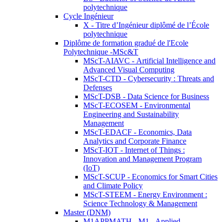
polytechnique
Cycle Ingénieur
X - Titre d’Ingénieur diplômé de l’École
polytechnique
Diplôme de formation gradué de l'Ecole
Polytechnique -MSc&T
MScT-AIAVC - Artificial Intelligence and
Advanced Visual Computing
MScT-CTD - Cybersecurity : Threats and
Defenses
MScT-DSB - Data Science for Business
MScT-ECOSEM - Environmental
Engineering and Sustainability
Management
MScT-EDACF - Economics, Data
Analytics and Corporate Finance
MScT-IOT - Internet of Things :
Innovation and Management Program
(IoT)
MScT-SCUP - Economics for Smart Cities
and Climate Policy
MScT-STEEM - Energy Environment :
Science Technology & Management
Master (DNM)
M1APPMATH - M1 - Applied