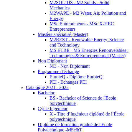
M2SOLIDS - M2 Solids - Solid
Mechanics
M2WAPE - M2 Water, Air, Pollution and
Energy
MSc Entrepreneurs - MSc X-HEC
Entrepreneurs
Mastère spécialisé (Master)
M2REST - Renewable Energy, Science
and Technology
MS ETRE - MS Energies Renouvelables :
Technologies & Entrepreneuriat (Master)
Non Diplomant
ND - Non Diplomant
Programme d'échange
EuroteQ - Diplôme EuroteQ
PEI - Echanges PEI
Catalogue 2021 - 2022
Bachelor
BS - Bachelor of Science de l'Ecole
polytechnique
Cycle Ingénieur
X - Titre d’Ingénieur diplômé de l’École
polytechnique
Diplôme de formation gradué de l'Ecole
Polytechnique -MSc&T