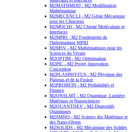
Matériaux et Interfaces
M2MATHMOD - M2 Modélisation
Mathématique
M2MECENCLI - M2 Génie Mécanique
pour les Cliniciens
M2MOCHI - M2 Chimie Moléculaire et
Interfaces
M2MPRI - M2 Fondements de
l'Informatique MPRI
M2MSV - M2 Mathématiques pour les
Sciences du Vivant
M2OPTIM - M2 Optimisation
M2PIC - M2 Projet, Innovation,
Conception
M2PLASPHYFUS - M2 Physique des
Plasmas et de la Fusion
M2PROBFIN - M2 Probabilités et
Finance
M2QNSLMT - M2 Quantique, Lumière,
Matériaux et Nanosciences
M2QUANTDEV - M2 Dispositifs
Quantiques
M2SMNO - M2 Science des Matériaux et
des Nano-Objets
M2SOLIDS - M2 Mécanique des Solides