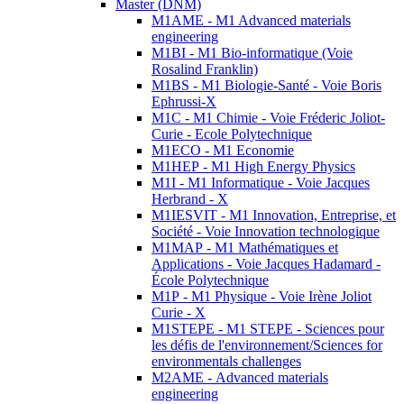
Master (DNM)
M1AME - M1 Advanced materials
engineering
M1BI - M1 Bio-informatique (Voie
Rosalind Franklin)
M1BS - M1 Biologie-Santé - Voie Boris
Ephrussi-X
M1C - M1 Chimie - Voie Fréderic Joliot-
Curie - Ecole Polytechnique
M1ECO - M1 Economie
M1HEP - M1 High Energy Physics
M1I - M1 Informatique - Voie Jacques
Herbrand - X
M1IESVIT - M1 Innovation, Entreprise, et
Société - Voie Innovation technologique
M1MAP - M1 Mathématiques et
Applications - Voie Jacques Hadamard -
École Polytechnique
M1P - M1 Physique - Voie Irène Joliot
Curie - X
M1STEPE - M1 STEPE - Sciences pour
les défis de l'environnement/Sciences for
environmentals challenges
M2AME - Advanced materials
engineering