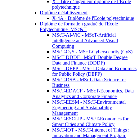
X - Titre d’Ingénieur diplômé de l’École
polytechnique
Diplôme d'établissement
X-4A - Diplôme de l'Ecole polytechnique
Diplôme de formation gradué de l'Ecole
Polytechnique -MSc&T
MScT-AI-ViC - MScT-Artificial
Intelligence and Advanced Visual
Computing
MScT-CyS - MScT-Cybersecurity (CyS)
MScT-DDDF - MScT-Double Degree
Data and Finance (DDDF)
MScT-DEPP - MScT-Data and Economics
for Public Policy (DEPP)
MScT-DSB - MScT-Data Science for
Business
MScT-EDACF - MScT-Economics, Data
Analytics and Corporate Finance
MScT-EESM - MScT-Environmental
Engineering and Sustainability
Management
MScT-ESCLiP - MScT-Economics for
Smart Cities and Climate Policy
MScT-IOT - MScT-Internet of Things :
Innovation and Management Program