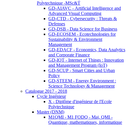
Polytechnique -MSc&T
GD-AIAVC - Artificial Intelligence and
Advanced Visual Computing
GD-CTD - Cybersecurity : Threats &
Defenses
GD-DSB - Data Science for Business
GD-ECOSEM - Ecotechnologies for
Sustainability & Environment
Management
GD-EDACF - Economics, Data Analytics
and Corporate Finance
GD-IOT - Internet of Things : Innovation
and Management Program (IoT)
GD-SCUP - Smart Cities and Urban
Policy
GD-STEEM - Energy Environment :
Science Technology & Management
Catalogue 2017 - 2018
Cycle Ingénieur
X - Diplôme d'ingénieur de l'Ecole
Polytechnique
Master (DNM)
M1QMI - M1 FODQ - Maj. QMI -
Quantique, mathematiques, informatique