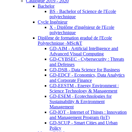
Catalogue 2019 - 2020
Bachelor
BS - Bachelor of Science de l'Ecole
polytechnique
Cycle Ingénieur
X - Diplôme d'ingénieur de l'Ecole
polytechnique
Diplôme de formation gradué de l'Ecole
Polytechnique -MSc&T
GD-AIM - Artificial Intelligence and
Advanced Visual Computing
GD-CYBSEC - Cybersecurity : Threats
and Defenses
GD-DSB - Data Science for Business
GD-EDCF - Economics, Data Analytics
and Corporate Finance
GD-EESTM - Energy Environment :
Science Technology & Management
GD-ESEM - Ecotechnologies for
Sustainability & Environment
Management
GD-IOT - Internet of Things : Innovation
and Management Program (IoT)
GD-SCUP - Smart Cities and Urban
Policy