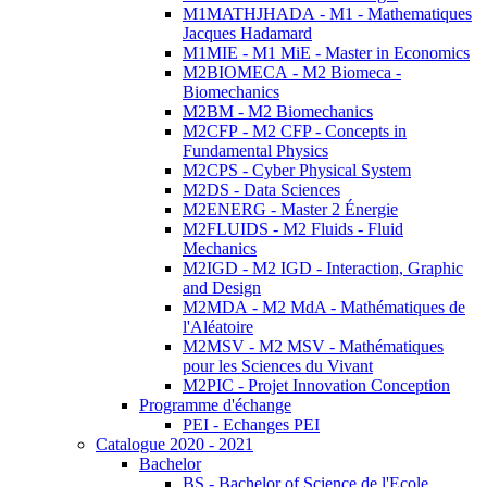
M1MATHJHADA - M1 - Mathematiques
Jacques Hadamard
M1MIE - M1 MiE - Master in Economics
M2BIOMECA - M2 Biomeca -
Biomechanics
M2BM - M2 Biomechanics
M2CFP - M2 CFP - Concepts in
Fundamental Physics
M2CPS - Cyber Physical System
M2DS - Data Sciences
M2ENERG - Master 2 Énergie
M2FLUIDS - M2 Fluids - Fluid
Mechanics
M2IGD - M2 IGD - Interaction, Graphic
and Design
M2MDA - M2 MdA - Mathématiques de
l'Aléatoire
M2MSV - M2 MSV - Mathématiques
pour les Sciences du Vivant
M2PIC - Projet Innovation Conception
Programme d'échange
PEI - Echanges PEI
Catalogue 2020 - 2021
Bachelor
BS - Bachelor of Science de l'Ecole