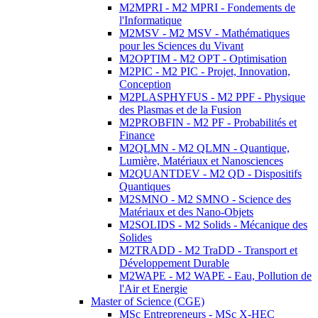
M2MPRI - M2 MPRI - Fondements de
l'Informatique
M2MSV - M2 MSV - Mathématiques
pour les Sciences du Vivant
M2OPTIM - M2 OPT - Optimisation
M2PIC - M2 PIC - Projet, Innovation,
Conception
M2PLASPHYFUS - M2 PPF - Physique
des Plasmas et de la Fusion
M2PROBFIN - M2 PF - Probabilités et
Finance
M2QLMN - M2 QLMN - Quantique,
Lumière, Matériaux et Nanosciences
M2QUANTDEV - M2 QD - Dispositifs
Quantiques
M2SMNO - M2 SMNO - Science des
Matériaux et des Nano-Objets
M2SOLIDS - M2 Solids - Mécanique des
Solides
M2TRADD - M2 TraDD - Transport et
Développement Durable
M2WAPE - M2 WAPE - Eau, Pollution de
l'Air et Energie
Master of Science (CGE)
MSc Entrepreneurs - MSc X-HEC