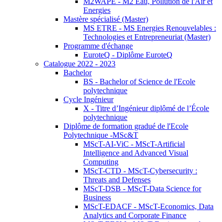
M2WAPE - M2 Eau, Pollution de l'Air et
Energies
Mastère spécialisé (Master)
MS ETRE - MS Energies Renouvelables :
Technologies et Entrepreneuriat (Master)
Programme d'échange
EuroteQ - Diplôme EuroteQ
Catalogue 2022 - 2023
Bachelor
BS - Bachelor of Science de l'Ecole
polytechnique
Cycle Ingénieur
X - Titre d’Ingénieur diplômé de l’École
polytechnique
Diplôme de formation gradué de l'Ecole
Polytechnique -MSc&T
MScT-AI-ViC - MScT-Artificial
Intelligence and Advanced Visual
Computing
MScT-CTD - MScT-Cybersecurity :
Threats and Defenses
MScT-DSB - MScT-Data Science for
Business
MScT-EDACF - MScT-Economics, Data
Analytics and Corporate Finance