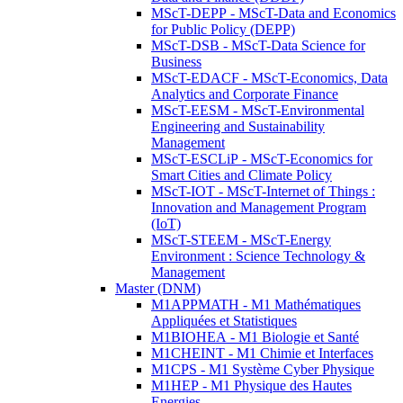
MScT-DEPP - MScT-Data and Economics
for Public Policy (DEPP)
MScT-DSB - MScT-Data Science for
Business
MScT-EDACF - MScT-Economics, Data
Analytics and Corporate Finance
MScT-EESM - MScT-Environmental
Engineering and Sustainability
Management
MScT-ESCLiP - MScT-Economics for
Smart Cities and Climate Policy
MScT-IOT - MScT-Internet of Things :
Innovation and Management Program
(IoT)
MScT-STEEM - MScT-Energy
Environment : Science Technology &
Management
Master (DNM)
M1APPMATH - M1 Mathématiques
Appliquées et Statistiques
M1BIOHEA - M1 Biologie et Santé
M1CHEINT - M1 Chimie et Interfaces
M1CPS - M1 Système Cyber Physique
M1HEP - M1 Physique des Hautes
Energies