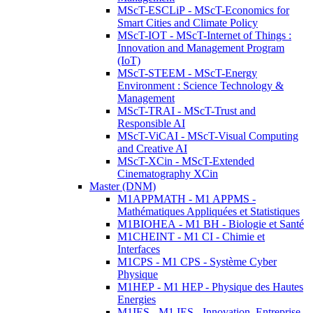
MScT-ESCLiP - MScT-Economics for
Smart Cities and Climate Policy
MScT-IOT - MScT-Internet of Things :
Innovation and Management Program
(IoT)
MScT-STEEM - MScT-Energy
Environment : Science Technology &
Management
MScT-TRAI - MScT-Trust and
Responsible AI
MScT-ViCAI - MScT-Visual Computing
and Creative AI
MScT-XCin - MScT-Extended
Cinematography XCin
Master (DNM)
M1APPMATH - M1 APPMS -
Mathématiques Appliquées et Statistiques
M1BIOHEA - M1 BH - Biologie et Santé
M1CHEINT - M1 CI - Chimie et
Interfaces
M1CPS - M1 CPS - Système Cyber
Physique
M1HEP - M1 HEP - Physique des Hautes
Energies
M1IES - M1 IES - Innovation, Entreprise