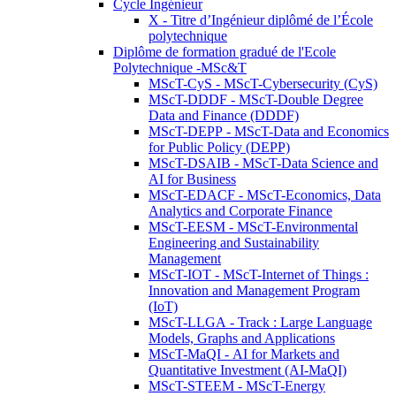
Cycle Ingénieur
X - Titre d’Ingénieur diplômé de l’École
polytechnique
Diplôme de formation gradué de l'Ecole
Polytechnique -MSc&T
MScT-CyS - MScT-Cybersecurity (CyS)
MScT-DDDF - MScT-Double Degree
Data and Finance (DDDF)
MScT-DEPP - MScT-Data and Economics
for Public Policy (DEPP)
MScT-DSAIB - MScT-Data Science and
AI for Business
MScT-EDACF - MScT-Economics, Data
Analytics and Corporate Finance
MScT-EESM - MScT-Environmental
Engineering and Sustainability
Management
MScT-IOT - MScT-Internet of Things :
Innovation and Management Program
(IoT)
MScT-LLGA - Track : Large Language
Models, Graphs and Applications
MScT-MaQI - AI for Markets and
Quantitative Investment (AI-MaQI)
MScT-STEEM - MScT-Energy