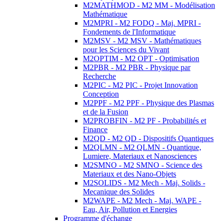
M2MATHMOD - M2 MM - Modélisation
Mathématique
M2MPRI - M2 FODQ - Maj. MPRI -
Fondements de l'Informatique
M2MSV - M2 MSV - Mathématiques
pour les Sciences du Vivant
M2OPTIM - M2 OPT - Optimisation
M2PBR - M2 PBR - Physique par
Recherche
M2PIC - M2 PIC - Projet Innovation
Conception
M2PPF - M2 PPF - Physique des Plasmas
et de la Fusion
M2PROBFIN - M2 PF - Probabilités et
Finance
M2QD - M2 QD - Dispositifs Quantiques
M2QLMN - M2 QLMN - Quantique,
Lumiere, Materiaux et Nanosciences
M2SMNO - M2 SMNO - Science des
Materiaux et des Nano-Objets
M2SOLIDS - M2 Mech - Maj. Solids -
Mecanique des Solides
M2WAPE - M2 Mech - Maj. WAPE -
Eau, Air, Pollution et Energies
Programme d'échange