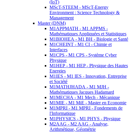
(IoT)
MScT-STEEM - MScT-Energy
Environment : Science Technology &
Management
Master (DNM)
M1APPMATH - M1 APPMS -
Mathématiques Appliquées et Statistiques
M1BIOHEA - M1 BH - Biologie et Santé
M1CHEINT - M1 CI - Chimie et
Interfaces
M1CPS - M1 CPS - Système Cyber
Physique
M1HEP - M1 HEP - Physique des Hautes
Energies
M1IES - M1 IES - Innovation, Entreprise
et Société
M1MATHJHADA - M1 MJH -
Mathématiques Jacques Hadamard
M1MECHA - M1 Mech - Mécanique
M1MIE - M1 MiE - Master en Economie
M1MPRI - M1 MPRI - Fondements de
l'Informatique
M1PHYSICS - M1 PHYS - Physique
M2AAG - M2 AAG - Analyse,
Arithmétique, Géométrie