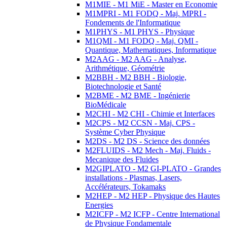
M1MIE - M1 MiE - Master en Economie
M1MPRI - M1 FODQ - Maj. MPRI -
Fondements de l'Informatique
M1PHYS - M1 PHYS - Physique
M1QMI - M1 FODQ - Maj. QMI -
Quantique, Mathematiques, Informatique
M2AAG - M2 AAG - Analyse,
Arithmétique, Géométrie
M2BBH - M2 BBH - Biologie,
Biotechnologie et Santé
M2BME - M2 BME - Ingénierie
BioMédicale
M2CHI - M2 CHI - Chimie et Interfaces
M2CPS - M2 CCSN - Maj. CPS -
Système Cyber Physique
M2DS - M2 DS - Science des données
M2FLUIDS - M2 Mech - Maj. Fluids -
Mecanique des Fluides
M2GIPLATO - M2 GI-PLATO - Grandes
installations - Plasmas, Lasers,
Accélérateurs, Tokamaks
M2HEP - M2 HEP - Physique des Hautes
Energies
M2ICFP - M2 ICFP - Centre International
de Physique Fondamentale