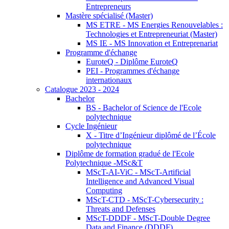
Entrepreneurs
Mastère spécialisé (Master)
MS ETRE - MS Energies Renouvelables :
Technologies et Entrepreneuriat (Master)
MS IE - MS Innovation et Entreprenariat
Programme d'échange
EuroteQ - Diplôme EuroteQ
PEI - Programmes d'échange
internationaux
Catalogue 2023 - 2024
Bachelor
BS - Bachelor of Science de l'Ecole
polytechnique
Cycle Ingénieur
X - Titre d’Ingénieur diplômé de l’École
polytechnique
Diplôme de formation gradué de l'Ecole
Polytechnique -MSc&T
MScT-AI-ViC - MScT-Artificial
Intelligence and Advanced Visual
Computing
MScT-CTD - MScT-Cybersecurity :
Threats and Defenses
MScT-DDDF - MScT-Double Degree
Data and Finance (DDDF)