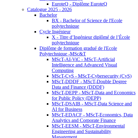
EuroteQ - Diplôme EuroteQ
Catalogue 2025 - 2026
Bachelor
BX - Bachelor of Science de l'Ecole
polytechnique
Cycle Ingénieur
X - Titre d’Ingénieur diplômé de l’École
polytechnique
Diplôme de formation gradué de l'Ecole
Polytechnique -MSc&T
MScT-AI-ViC - MScT-Artificial
Intelligence and Advanced Visual
Computing
MScT-CyS - MScT-Cybersecurity (CyS)
MScT-DDDF - MScT-Double Degree
Data and Finance (DDDF)
MScT-DEPP - MScT-Data and Economics
for Public Policy (DEPP)
MScT-DSAIB - MScT-Data Science and
AI for Business
MScT-EDACF - MScT-Economics, Data
Analytics and Corporate Finance
MScT-EESM - MScT-Environmental
Engineering and Sustainability
Management