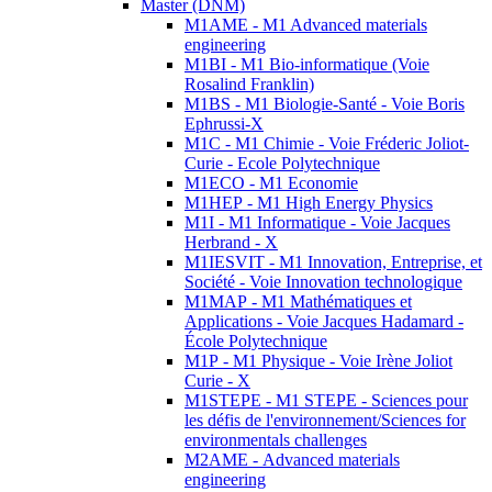
Master (DNM)
M1AME - M1 Advanced materials
engineering
M1BI - M1 Bio-informatique (Voie
Rosalind Franklin)
M1BS - M1 Biologie-Santé - Voie Boris
Ephrussi-X
M1C - M1 Chimie - Voie Fréderic Joliot-
Curie - Ecole Polytechnique
M1ECO - M1 Economie
M1HEP - M1 High Energy Physics
M1I - M1 Informatique - Voie Jacques
Herbrand - X
M1IESVIT - M1 Innovation, Entreprise, et
Société - Voie Innovation technologique
M1MAP - M1 Mathématiques et
Applications - Voie Jacques Hadamard -
École Polytechnique
M1P - M1 Physique - Voie Irène Joliot
Curie - X
M1STEPE - M1 STEPE - Sciences pour
les défis de l'environnement/Sciences for
environmentals challenges
M2AME - Advanced materials
engineering