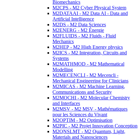
Biomechanics
M2CPS - M2 Cyber Physical System
M2DATAAI - M2 Data AI - Data and
Artificial Intelligence
M2DS - M2 Data Sciences
M2ENERG - M2 Énergie
M2FLUIDS - M2 Fluids - Fluid
Mechanics
M2HEP - M2 High Energy physics
M2ICS - M2 Integration, Circuits and
Systems
M2MATHMOD - M2 Mathematical
Modelling
M2MECENCLI - M2 Mecencli -
Mechanical Engineering for Clinicians
M2MICAS - M2 Machine Learning,
Communications and Security
M2MOCHI - M2 Molecular Chemistry
and Interfaces
M2MSV - M2 MSV - Mathématiques
pour les Sciences du Vivant
M2OPTIM - M2 Optimisation
M2PIC - M2 Projet Innovation Conception
M2QNSLMT - M2 Quantum, Light,
Materials and Nanosciences