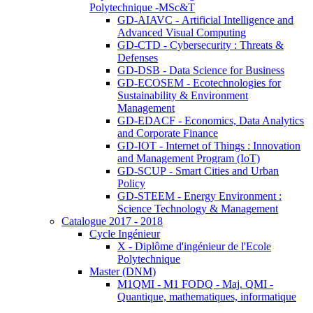
Polytechnique -MSc&T
GD-AIAVC - Artificial Intelligence and
Advanced Visual Computing
GD-CTD - Cybersecurity : Threats &
Defenses
GD-DSB - Data Science for Business
GD-ECOSEM - Ecotechnologies for
Sustainability & Environment
Management
GD-EDACF - Economics, Data Analytics
and Corporate Finance
GD-IOT - Internet of Things : Innovation
and Management Program (IoT)
GD-SCUP - Smart Cities and Urban
Policy
GD-STEEM - Energy Environment :
Science Technology & Management
Catalogue 2017 - 2018
Cycle Ingénieur
X - Diplôme d'ingénieur de l'Ecole
Polytechnique
Master (DNM)
M1QMI - M1 FODQ - Maj. QMI -
Quantique, mathematiques, informatique