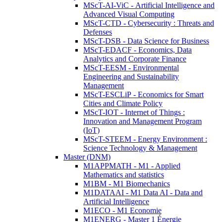
MScT-AI-ViC - Artificial Intelligence and
Advanced Visual Computing
MScT-CTD - Cybersecurity : Threats and
Defenses
MScT-DSB - Data Science for Business
MScT-EDACF - Economics, Data
Analytics and Corporate Finance
MScT-EESM - Environmental
Engineering and Sustainability
Management
MScT-ESCLiP - Economics for Smart
Cities and Climate Policy
MScT-IOT - Internet of Things :
Innovation and Management Program
(IoT)
MScT-STEEM - Energy Environment :
Science Technology & Management
Master (DNM)
M1APPMATH - M1 - Applied
Mathematics and statistics
M1BM - M1 Biomechanics
M1DATAAI - M1 Data AI - Data and
Artificial Intelligence
M1ECO - M1 Economie
M1ENERG - Master 1 Énergie