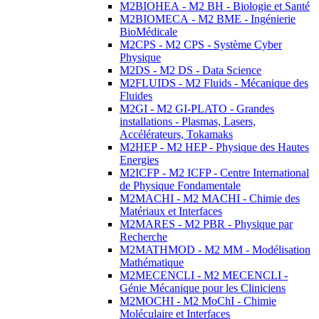
M2BIOHEA - M2 BH - Biologie et Santé
M2BIOMECA - M2 BME - Ingénierie
BioMédicale
M2CPS - M2 CPS - Système Cyber
Physique
M2DS - M2 DS - Data Science
M2FLUIDS - M2 Fluids - Mécanique des
Fluides
M2GI - M2 GI-PLATO - Grandes
installations - Plasmas, Lasers,
Accélérateurs, Tokamaks
M2HEP - M2 HEP - Physique des Hautes
Energies
M2ICFP - M2 ICFP - Centre International
de Physique Fondamentale
M2MACHI - M2 MACHI - Chimie des
Matériaux et Interfaces
M2MARES - M2 PBR - Physique par
Recherche
M2MATHMOD - M2 MM - Modélisation
Mathématique
M2MECENCLI - M2 MECENCLI -
Génie Mécanique pour les Cliniciens
M2MOCHI - M2 MoChI - Chimie
Moléculaire et Interfaces