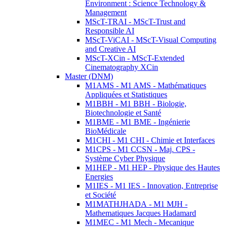
Environment : Science Technology &
Management
MScT-TRAI - MScT-Trust and
Responsible AI
MScT-ViCAI - MScT-Visual Computing
and Creative AI
MScT-XCin - MScT-Extended
Cinematography XCin
Master (DNM)
M1AMS - M1 AMS - Mathématiques
Appliquées et Statistiques
M1BBH - M1 BBH - Biologie,
Biotechnologie et Santé
M1BME - M1 BME - Ingénierie
BioMédicale
M1CHI - M1 CHI - Chimie et Interfaces
M1CPS - M1 CCSN - Maj. CPS -
Système Cyber Physique
M1HEP - M1 HEP - Physique des Hautes
Energies
M1IES - M1 IES - Innovation, Entreprise
et Société
M1MATHJHADA - M1 MJH -
Mathematiques Jacques Hadamard
M1MEC - M1 Mech - Mecanique