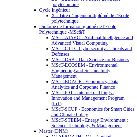
polytechnique
Cycle Ingénieur
X - Titre d’Ingénieur diplômé de l’École
polytechnique
Diplôme de formation gradué de l'Ecole
Polytechnique -MSc&T
MScT-AIAVC - Artificial Intelligence and
Advanced Visual Computing
MScT-CTD - Cybersecurity : Threats and
Defenses
MScT-DSB - Data Science for Business
MScT-ECOSEM - Environmental
Engineering and Sustainability
Management
MScT-EDACF - Economics, Data
Analytics and Corporate Finance
MScT-IOT - Internet of Things :
Innovation and Management Program
(IoT)
MScT-SCUP - Economics for Smart Cities
and Climate Policy
MScT-STEEM - Energy Environment :
Science Technology & Management
Master (DNM)
M1APPMATH - M1 - Applied