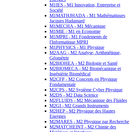
M1IES - M1 Innovation, Entreprise et
Société
M1MATHJHADA - M1 Mathématiques
Jacques Hadamard
M1MECHA - M1 Mécanique
M1MIE - M1 en Economie
M1MPRI - M1 Fondements de
l'Informatique MPRI
M1PHYSICS - M1 Physique
M2AAG - M2 Analyse, Arithmétique,
Géométrie
M2BIOHEA - M2 Biologie et Santé
M2BIOMECA - M2 Biomécanique et
Ingéniérie Biomédical
M2CFP - M2 Concepts en Physique
Fondamentale
M2CPS - M2 Système Cyber Physique
M2DS - M2 Data Science
M2FLUIDS - M2 Mécanique des Fluides
M2GI - M2 Grands Instruments
M2HEP - M2 Physique des Hautes
Energies
M2MARES - M2 Physique par Recherche
M2MATCHEINT - M2 Chimie des