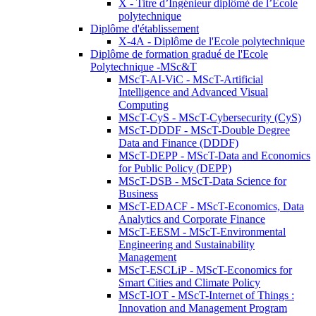
X - Titre d’Ingénieur diplômé de l’École
polytechnique
Diplôme d'établissement
X-4A - Diplôme de l'Ecole polytechnique
Diplôme de formation gradué de l'Ecole
Polytechnique -MSc&T
MScT-AI-ViC - MScT-Artificial
Intelligence and Advanced Visual
Computing
MScT-CyS - MScT-Cybersecurity (CyS)
MScT-DDDF - MScT-Double Degree
Data and Finance (DDDF)
MScT-DEPP - MScT-Data and Economics
for Public Policy (DEPP)
MScT-DSB - MScT-Data Science for
Business
MScT-EDACF - MScT-Economics, Data
Analytics and Corporate Finance
MScT-EESM - MScT-Environmental
Engineering and Sustainability
Management
MScT-ESCLiP - MScT-Economics for
Smart Cities and Climate Policy
MScT-IOT - MScT-Internet of Things :
Innovation and Management Program