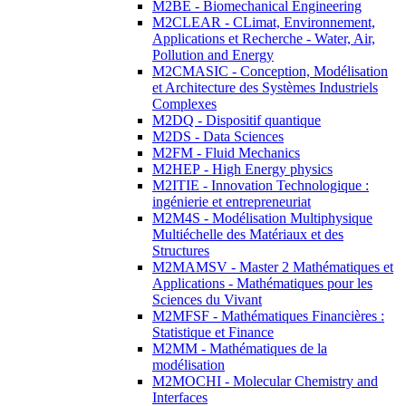
M2BE - Biomechanical Engineering
M2CLEAR - CLimat, Environnement,
Applications et Recherche - Water, Air,
Pollution and Energy
M2CMASIC - Conception, Modélisation
et Architecture des Systèmes Industriels
Complexes
M2DQ - Dispositif quantique
M2DS - Data Sciences
M2FM - Fluid Mechanics
M2HEP - High Energy physics
M2ITIE - Innovation Technologique :
ingénierie et entrepreneuriat
M2M4S - Modélisation Multiphysique
Multiéchelle des Matériaux et des
Structures
M2MAMSV - Master 2 Mathématiques et
Applications - Mathématiques pour les
Sciences du Vivant
M2MFSF - Mathématiques Financières :
Statistique et Finance
M2MM - Mathématiques de la
modélisation
M2MOCHI - Molecular Chemistry and
Interfaces