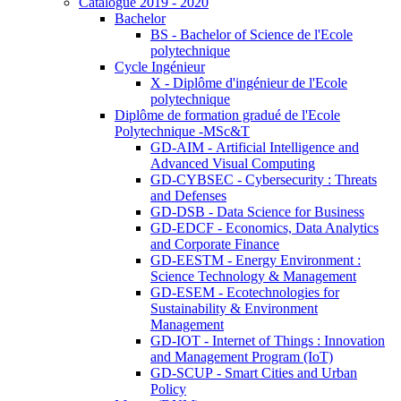
Catalogue 2019 - 2020
Bachelor
BS - Bachelor of Science de l'Ecole
polytechnique
Cycle Ingénieur
X - Diplôme d'ingénieur de l'Ecole
polytechnique
Diplôme de formation gradué de l'Ecole
Polytechnique -MSc&T
GD-AIM - Artificial Intelligence and
Advanced Visual Computing
GD-CYBSEC - Cybersecurity : Threats
and Defenses
GD-DSB - Data Science for Business
GD-EDCF - Economics, Data Analytics
and Corporate Finance
GD-EESTM - Energy Environment :
Science Technology & Management
GD-ESEM - Ecotechnologies for
Sustainability & Environment
Management
GD-IOT - Internet of Things : Innovation
and Management Program (IoT)
GD-SCUP - Smart Cities and Urban
Policy