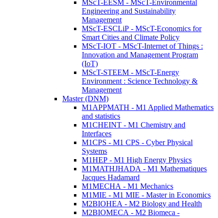
MScT-EESM - MScT-Environmental
Engineering and Sustainability
Management
MScT-ESCLiP - MScT-Economics for
Smart Cities and Climate Policy
MScT-IOT - MScT-Internet of Things :
Innovation and Management Program
(IoT)
MScT-STEEM - MScT-Energy
Environment : Science Technology &
Management
Master (DNM)
M1APPMATH - M1 Applied Mathematics
and statistics
M1CHEINT - M1 Chemistry and
Interfaces
M1CPS - M1 CPS - Cyber Physical
Systems
M1HEP - M1 High Energy Physics
M1MATHJHADA - M1 Mathematiques
Jacques Hadamard
M1MECHA - M1 Mechanics
M1MIE - M1 MIE - Master in Economics
M2BIOHEA - M2 Biology and Health
M2BIOMECA - M2 Biomeca -