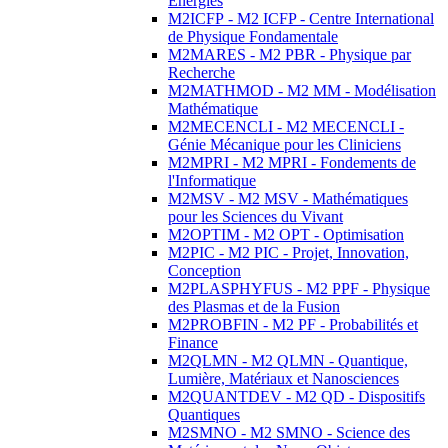
Energies
M2ICFP - M2 ICFP - Centre International
de Physique Fondamentale
M2MARES - M2 PBR - Physique par
Recherche
M2MATHMOD - M2 MM - Modélisation
Mathématique
M2MECENCLI - M2 MECENCLI -
Génie Mécanique pour les Cliniciens
M2MPRI - M2 MPRI - Fondements de
l'Informatique
M2MSV - M2 MSV - Mathématiques
pour les Sciences du Vivant
M2OPTIM - M2 OPT - Optimisation
M2PIC - M2 PIC - Projet, Innovation,
Conception
M2PLASPHYFUS - M2 PPF - Physique
des Plasmas et de la Fusion
M2PROBFIN - M2 PF - Probabilités et
Finance
M2QLMN - M2 QLMN - Quantique,
Lumière, Matériaux et Nanosciences
M2QUANTDEV - M2 QD - Dispositifs
Quantiques
M2SMNO - M2 SMNO - Science des