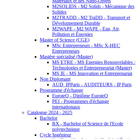
Matériaux et des Nano-Objets
M2SOLIDS - M2 Solids - Mécanique des
Solides
M2TRADD - M2 TraDD - Transport et
Développement Durable
M2WAPE - M2 WAPE - Eau, Air,
Pollution et Énergies
Master of Science (CGE)
MSc Entrepreneurs - MSc X-HEC
Entrepreneurs
Mastère spécialisé (Master)
MS ETRE - MS Energies Renouvelables :
Technologies et Entrepreneuriat (Master)
MS IE - MS Innovation et Entreprenariat
Non Diplomant
AUD_IPParis - AUDITEURS - IP Paris
Programme d'échange
EuroteQ - Diplôme EuroteQ
PEI - Programmes d'échange
internationaux
Catalogue 2024 - 2025
Bachelor
BX - Bachelor of Science de l'Ecole
polytechnique
Cycle Ingénieur