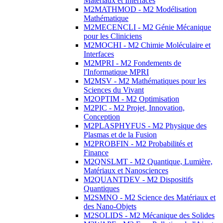
Matériaux et Interfaces
M2MATHMOD - M2 Modélisation
Mathématique
M2MECENCLI - M2 Génie Mécanique
pour les Cliniciens
M2MOCHI - M2 Chimie Moléculaire et
Interfaces
M2MPRI - M2 Fondements de
l'Informatique MPRI
M2MSV - M2 Mathématiques pour les
Sciences du Vivant
M2OPTIM - M2 Optimisation
M2PIC - M2 Projet, Innovation,
Conception
M2PLASPHYFUS - M2 Physique des
Plasmas et de la Fusion
M2PROBFIN - M2 Probabilités et
Finance
M2QNSLMT - M2 Quantique, Lumière,
Matériaux et Nanosciences
M2QUANTDEV - M2 Dispositifs
Quantiques
M2SMNO - M2 Science des Matériaux et
des Nano-Objets
M2SOLIDS - M2 Mécanique des Solides