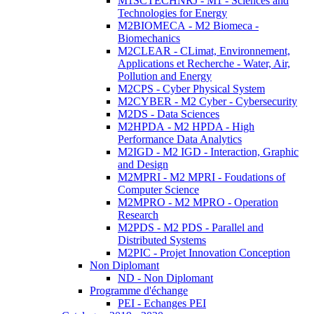
M1SCTECHNRJ - M1 - Sciences and
Technologies for Energy
M2BIOMECA - M2 Biomeca -
Biomechanics
M2CLEAR - CLimat, Environnement,
Applications et Recherche - Water, Air,
Pollution and Energy
M2CPS - Cyber Physical System
M2CYBER - M2 Cyber - Cybersecurity
M2DS - Data Sciences
M2HPDA - M2 HPDA - High
Performance Data Analytics
M2IGD - M2 IGD - Interaction, Graphic
and Design
M2MPRI - M2 MPRI - Foudations of
Computer Science
M2MPRO - M2 MPRO - Operation
Research
M2PDS - M2 PDS - Parallel and
Distributed Systems
M2PIC - Projet Innovation Conception
Non Diplomant
ND - Non Diplomant
Programme d'échange
PEI - Echanges PEI