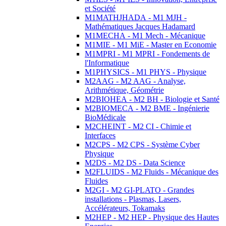
et Société
M1MATHJHADA - M1 MJH -
Mathématiques Jacques Hadamard
M1MECHA - M1 Mech - Mécanique
M1MIE - M1 MiE - Master en Economie
M1MPRI - M1 MPRI - Fondements de
l'Informatique
M1PHYSICS - M1 PHYS - Physique
M2AAG - M2 AAG - Analyse,
Arithmétique, Géométrie
M2BIOHEA - M2 BH - Biologie et Santé
M2BIOMECA - M2 BME - Ingénierie
BioMédicale
M2CHEINT - M2 CI - Chimie et
Interfaces
M2CPS - M2 CPS - Système Cyber
Physique
M2DS - M2 DS - Data Science
M2FLUIDS - M2 Fluids - Mécanique des
Fluides
M2GI - M2 GI-PLATO - Grandes
installations - Plasmas, Lasers,
Accélérateurs, Tokamaks
M2HEP - M2 HEP - Physique des Hautes