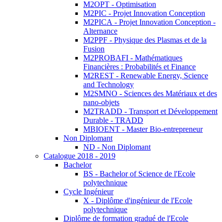
M2OPT - Optimisation
M2PIC - Projet Innovation Conception
M2PICA - Projet Innovation Conception -
Alternance
M2PPF - Physique des Plasmas et de la
Fusion
M2PROBAFI - Mathématiques
Financières : Probabilités et Finance
M2REST - Renewable Energy, Science
and Technology
M2SMNO - Sciences des Matériaux et des
nano-objets
M2TRADD - Transport et Développement
Durable - TRADD
MBIOENT - Master Bio-entrepreneur
Non Diplomant
ND - Non Diplomant
Catalogue 2018 - 2019
Bachelor
BS - Bachelor of Science de l'Ecole
polytechnique
Cycle Ingénieur
X - Diplôme d'ingénieur de l'Ecole
polytechnique
Diplôme de formation gradué de l'Ecole