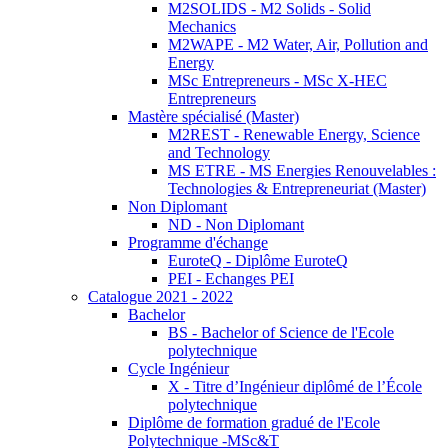
M2SOLIDS - M2 Solids - Solid
Mechanics
M2WAPE - M2 Water, Air, Pollution and
Energy
MSc Entrepreneurs - MSc X-HEC
Entrepreneurs
Mastère spécialisé (Master)
M2REST - Renewable Energy, Science
and Technology
MS ETRE - MS Energies Renouvelables :
Technologies & Entrepreneuriat (Master)
Non Diplomant
ND - Non Diplomant
Programme d'échange
EuroteQ - Diplôme EuroteQ
PEI - Echanges PEI
Catalogue 2021 - 2022
Bachelor
BS - Bachelor of Science de l'Ecole
polytechnique
Cycle Ingénieur
X - Titre d’Ingénieur diplômé de l’École
polytechnique
Diplôme de formation gradué de l'Ecole
Polytechnique -MSc&T