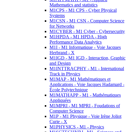
Mathematics and statistics
M1CPS - M1 CPS - Cyber Physical
Systems
M1CSN - M1 CSN - Computer Science
for Networks
M1CYBER - M1 Cyber - Cybersecurity
M1HPDA - M1 HPDA - High
Performance Data Analytics
M1I - M1 Informatique - Voie Jacques
Herbrand - X
M1IGD - M1 IGD - Interaction, Graphic
and Design
M1INTTRACPHY - M1 - International
Track in Physics
M1MAP - M1 Mathématiques et
Applications - Voie Jacques Hadamard -
École Polytechnique
M1MATHAPP - M1 - Mathématiques
Appliquées
M1MPRI - M1 MPRI - Foudations of
Computer Science
M1P - M1 Physique - Voie Irène Joliot
Curie - X
M1PHYSICS - M1 - Physics