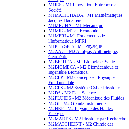
M1IES - M1 Innovation, Entreprise et
Société
M1MATHJHADA - M1 Mathématiques
Jacques Hadamard
M1MECHA - M1 Mécanique
M1MIE - M1 en Economie
M1MPRI - M1 Fondements de
l'Informatique MPRI
M1PHYSICS - M1 Physique
M2AAG - M2 Analyse, Arithmétique,
Géométrie
M2BIOHEA - M2 Biologie et Santé
M2BIOMECA - M2 Biomécanique et
Ingéniérie Biomédical
M2CFP - M2 Concepts en Physique
Fondamentale
M2CPS - M2 Système Cyber Physique
M2DS - M2 Data Science
M2FLUIDS - M2 Mécanique des Fluides
M2GI - M2 Grands Instruments
M2HEP - M2 Physique des Hautes
Energies
M2MARES - M2 Physique par Recherche
M2MATCHEINT - M2 Chimie des