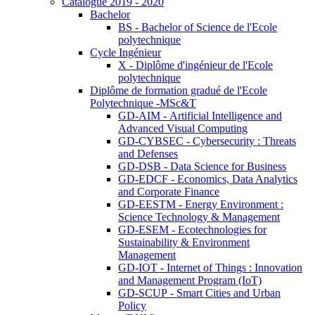
Catalogue 2019 - 2020
Bachelor
BS - Bachelor of Science de l'Ecole
polytechnique
Cycle Ingénieur
X - Diplôme d'ingénieur de l'Ecole
polytechnique
Diplôme de formation gradué de l'Ecole
Polytechnique -MSc&T
GD-AIM - Artificial Intelligence and
Advanced Visual Computing
GD-CYBSEC - Cybersecurity : Threats
and Defenses
GD-DSB - Data Science for Business
GD-EDCF - Economics, Data Analytics
and Corporate Finance
GD-EESTM - Energy Environment :
Science Technology & Management
GD-ESEM - Ecotechnologies for
Sustainability & Environment
Management
GD-IOT - Internet of Things : Innovation
and Management Program (IoT)
GD-SCUP - Smart Cities and Urban
Policy