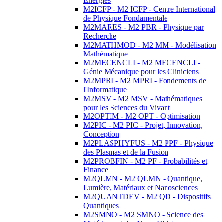
Energies
M2ICFP - M2 ICFP - Centre International
de Physique Fondamentale
M2MARES - M2 PBR - Physique par
Recherche
M2MATHMOD - M2 MM - Modélisation
Mathématique
M2MECENCLI - M2 MECENCLI -
Génie Mécanique pour les Cliniciens
M2MPRI - M2 MPRI - Fondements de
l'Informatique
M2MSV - M2 MSV - Mathématiques
pour les Sciences du Vivant
M2OPTIM - M2 OPT - Optimisation
M2PIC - M2 PIC - Projet, Innovation,
Conception
M2PLASPHYFUS - M2 PPF - Physique
des Plasmas et de la Fusion
M2PROBFIN - M2 PF - Probabilités et
Finance
M2QLMN - M2 QLMN - Quantique,
Lumière, Matériaux et Nanosciences
M2QUANTDEV - M2 QD - Dispositifs
Quantiques
M2SMNO - M2 SMNO - Science des