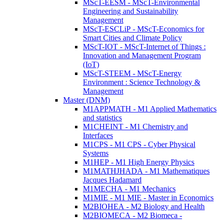
MScT-EESM - MScT-Environmental
Engineering and Sustainability
Management
MScT-ESCLiP - MScT-Economics for
Smart Cities and Climate Policy
MScT-IOT - MScT-Internet of Things :
Innovation and Management Program
(IoT)
MScT-STEEM - MScT-Energy
Environment : Science Technology &
Management
Master (DNM)
M1APPMATH - M1 Applied Mathematics
and statistics
M1CHEINT - M1 Chemistry and
Interfaces
M1CPS - M1 CPS - Cyber Physical
Systems
M1HEP - M1 High Energy Physics
M1MATHJHADA - M1 Mathematiques
Jacques Hadamard
M1MECHA - M1 Mechanics
M1MIE - M1 MIE - Master in Economics
M2BIOHEA - M2 Biology and Health
M2BIOMECA - M2 Biomeca -