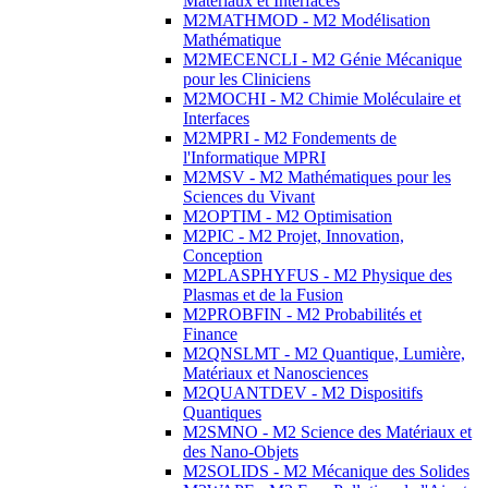
Matériaux et Interfaces
M2MATHMOD - M2 Modélisation
Mathématique
M2MECENCLI - M2 Génie Mécanique
pour les Cliniciens
M2MOCHI - M2 Chimie Moléculaire et
Interfaces
M2MPRI - M2 Fondements de
l'Informatique MPRI
M2MSV - M2 Mathématiques pour les
Sciences du Vivant
M2OPTIM - M2 Optimisation
M2PIC - M2 Projet, Innovation,
Conception
M2PLASPHYFUS - M2 Physique des
Plasmas et de la Fusion
M2PROBFIN - M2 Probabilités et
Finance
M2QNSLMT - M2 Quantique, Lumière,
Matériaux et Nanosciences
M2QUANTDEV - M2 Dispositifs
Quantiques
M2SMNO - M2 Science des Matériaux et
des Nano-Objets
M2SOLIDS - M2 Mécanique des Solides