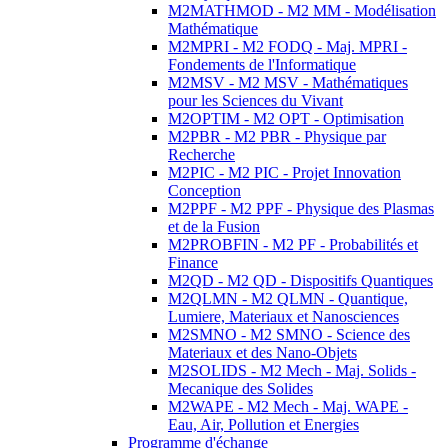
M2MATHMOD - M2 MM - Modélisation
Mathématique
M2MPRI - M2 FODQ - Maj. MPRI -
Fondements de l'Informatique
M2MSV - M2 MSV - Mathématiques
pour les Sciences du Vivant
M2OPTIM - M2 OPT - Optimisation
M2PBR - M2 PBR - Physique par
Recherche
M2PIC - M2 PIC - Projet Innovation
Conception
M2PPF - M2 PPF - Physique des Plasmas
et de la Fusion
M2PROBFIN - M2 PF - Probabilités et
Finance
M2QD - M2 QD - Dispositifs Quantiques
M2QLMN - M2 QLMN - Quantique,
Lumiere, Materiaux et Nanosciences
M2SMNO - M2 SMNO - Science des
Materiaux et des Nano-Objets
M2SOLIDS - M2 Mech - Maj. Solids -
Mecanique des Solides
M2WAPE - M2 Mech - Maj. WAPE -
Eau, Air, Pollution et Energies
Programme d'échange