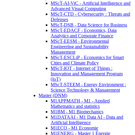
MScT-AI-ViC - Artificial Intelligence and
Advanced Visual Computing
MScT-CTD - Cybersecurity : Threats and
Defenses
MScT-DSB - Data Science for Business
MScT-EDACF - Economics, Data
Analytics and Corporate Finance
MScT-EESM - Environmental
Engineering and Sustainability
Management
MScT-ESCLiP - Economics for Smart
Cities and Climate Policy
MScT-IOT - Internet of Things :
Innovation and Management Program
(IoT)
MScT-STEEM - Energy Environment :
Science Technology & Management
Master (DNM)
M1APPMATH - M1 - Applied
Mathematics and statistics
M1BM - M1 Biomechanics
M1DATAAI - M1 Data AI - Data and
Artificial Intelligence
M1ECO - M1 Economie
M1ENERG - Master 1 Énergie