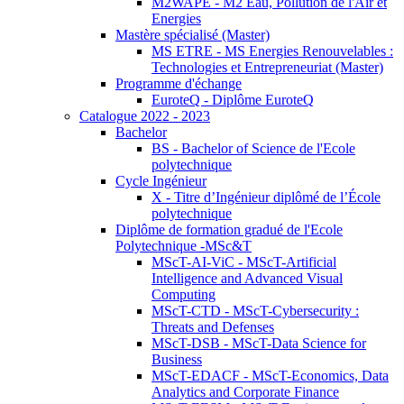
M2WAPE - M2 Eau, Pollution de l'Air et
Energies
Mastère spécialisé (Master)
MS ETRE - MS Energies Renouvelables :
Technologies et Entrepreneuriat (Master)
Programme d'échange
EuroteQ - Diplôme EuroteQ
Catalogue 2022 - 2023
Bachelor
BS - Bachelor of Science de l'Ecole
polytechnique
Cycle Ingénieur
X - Titre d’Ingénieur diplômé de l’École
polytechnique
Diplôme de formation gradué de l'Ecole
Polytechnique -MSc&T
MScT-AI-ViC - MScT-Artificial
Intelligence and Advanced Visual
Computing
MScT-CTD - MScT-Cybersecurity :
Threats and Defenses
MScT-DSB - MScT-Data Science for
Business
MScT-EDACF - MScT-Economics, Data
Analytics and Corporate Finance