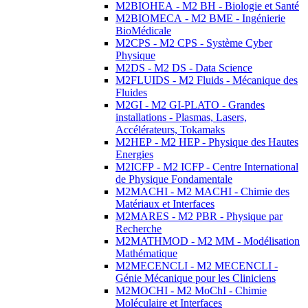
M2BIOHEA - M2 BH - Biologie et Santé
M2BIOMECA - M2 BME - Ingénierie
BioMédicale
M2CPS - M2 CPS - Système Cyber
Physique
M2DS - M2 DS - Data Science
M2FLUIDS - M2 Fluids - Mécanique des
Fluides
M2GI - M2 GI-PLATO - Grandes
installations - Plasmas, Lasers,
Accélérateurs, Tokamaks
M2HEP - M2 HEP - Physique des Hautes
Energies
M2ICFP - M2 ICFP - Centre International
de Physique Fondamentale
M2MACHI - M2 MACHI - Chimie des
Matériaux et Interfaces
M2MARES - M2 PBR - Physique par
Recherche
M2MATHMOD - M2 MM - Modélisation
Mathématique
M2MECENCLI - M2 MECENCLI -
Génie Mécanique pour les Cliniciens
M2MOCHI - M2 MoChI - Chimie
Moléculaire et Interfaces