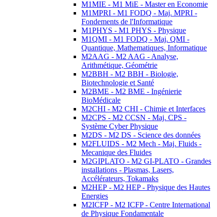
M1MIE - M1 MiE - Master en Economie
M1MPRI - M1 FODQ - Maj. MPRI -
Fondements de l'Informatique
M1PHYS - M1 PHYS - Physique
M1QMI - M1 FODQ - Maj. QMI -
Quantique, Mathematiques, Informatique
M2AAG - M2 AAG - Analyse,
Arithmétique, Géométrie
M2BBH - M2 BBH - Biologie,
Biotechnologie et Santé
M2BME - M2 BME - Ingénierie
BioMédicale
M2CHI - M2 CHI - Chimie et Interfaces
M2CPS - M2 CCSN - Maj. CPS -
Système Cyber Physique
M2DS - M2 DS - Science des données
M2FLUIDS - M2 Mech - Maj. Fluids -
Mecanique des Fluides
M2GIPLATO - M2 GI-PLATO - Grandes
installations - Plasmas, Lasers,
Accélérateurs, Tokamaks
M2HEP - M2 HEP - Physique des Hautes
Energies
M2ICFP - M2 ICFP - Centre International
de Physique Fondamentale