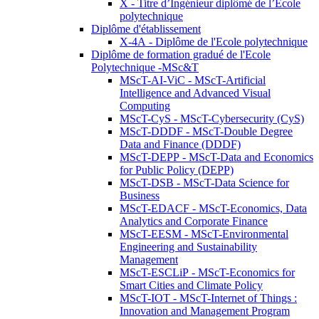
X - Titre d’Ingénieur diplômé de l’École
polytechnique
Diplôme d'établissement
X-4A - Diplôme de l'Ecole polytechnique
Diplôme de formation gradué de l'Ecole
Polytechnique -MSc&T
MScT-AI-ViC - MScT-Artificial
Intelligence and Advanced Visual
Computing
MScT-CyS - MScT-Cybersecurity (CyS)
MScT-DDDF - MScT-Double Degree
Data and Finance (DDDF)
MScT-DEPP - MScT-Data and Economics
for Public Policy (DEPP)
MScT-DSB - MScT-Data Science for
Business
MScT-EDACF - MScT-Economics, Data
Analytics and Corporate Finance
MScT-EESM - MScT-Environmental
Engineering and Sustainability
Management
MScT-ESCLiP - MScT-Economics for
Smart Cities and Climate Policy
MScT-IOT - MScT-Internet of Things :
Innovation and Management Program