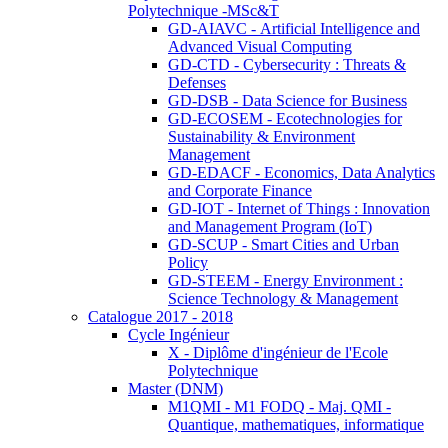
Polytechnique -MSc&T
GD-AIAVC - Artificial Intelligence and
Advanced Visual Computing
GD-CTD - Cybersecurity : Threats &
Defenses
GD-DSB - Data Science for Business
GD-ECOSEM - Ecotechnologies for
Sustainability & Environment
Management
GD-EDACF - Economics, Data Analytics
and Corporate Finance
GD-IOT - Internet of Things : Innovation
and Management Program (IoT)
GD-SCUP - Smart Cities and Urban
Policy
GD-STEEM - Energy Environment :
Science Technology & Management
Catalogue 2017 - 2018
Cycle Ingénieur
X - Diplôme d'ingénieur de l'Ecole
Polytechnique
Master (DNM)
M1QMI - M1 FODQ - Maj. QMI -
Quantique, mathematiques, informatique