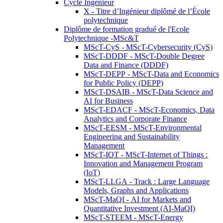
Cycle Ingénieur
X - Titre d’Ingénieur diplômé de l’École
polytechnique
Diplôme de formation gradué de l'Ecole
Polytechnique -MSc&T
MScT-CyS - MScT-Cybersecurity (CyS)
MScT-DDDF - MScT-Double Degree
Data and Finance (DDDF)
MScT-DEPP - MScT-Data and Economics
for Public Policy (DEPP)
MScT-DSAIB - MScT-Data Science and
AI for Business
MScT-EDACF - MScT-Economics, Data
Analytics and Corporate Finance
MScT-EESM - MScT-Environmental
Engineering and Sustainability
Management
MScT-IOT - MScT-Internet of Things :
Innovation and Management Program
(IoT)
MScT-LLGA - Track : Large Language
Models, Graphs and Applications
MScT-MaQI - AI for Markets and
Quantitative Investment (AI-MaQI)
MScT-STEEM - MScT-Energy