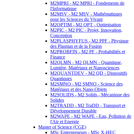
M2MPRI - M2 MPRI - Fondements de
l'Informatique
M2MSV - M2 MSV - Mathématiques
pour les Sciences du Vivant
M2OPTIM - M2 OPT - Optimisation
M2PIC - M2 PIC - Projet, Innovation,
Conception
M2PLASPHYFUS - M2 PPF - Physique
des Plasmas et de la Fusion
M2PROBFIN - M2 PF - Probabilités et
Finance
M2QLMN - M2 QLMN - Quantique,
Lumière, Matériaux et Nanosciences
M2QUANTDEV - M2 QD - Dispositifs
Quantiques
M2SMNO - M2 SMNO - Science des
Matériaux et des Nano-Objets
M2SOLIDS - M2 Solids - Mécanique des
Solides
M2TRADD - M2 TraDD - Transport et
Développement Durable
M2WAPE - M2 WAPE - Eau, Pollution de
l'Air et Energie
Master of Science (CGE)
MSc Entrepreneurs - MSc X-HEC