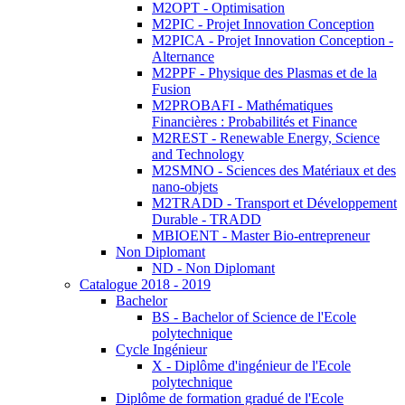
M2OPT - Optimisation
M2PIC - Projet Innovation Conception
M2PICA - Projet Innovation Conception -
Alternance
M2PPF - Physique des Plasmas et de la
Fusion
M2PROBAFI - Mathématiques
Financières : Probabilités et Finance
M2REST - Renewable Energy, Science
and Technology
M2SMNO - Sciences des Matériaux et des
nano-objets
M2TRADD - Transport et Développement
Durable - TRADD
MBIOENT - Master Bio-entrepreneur
Non Diplomant
ND - Non Diplomant
Catalogue 2018 - 2019
Bachelor
BS - Bachelor of Science de l'Ecole
polytechnique
Cycle Ingénieur
X - Diplôme d'ingénieur de l'Ecole
polytechnique
Diplôme de formation gradué de l'Ecole