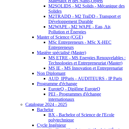
Matériaux et des Nano-Objets
M2SOLIDS - M2 Solids - Mécanique des
Solides
M2TRADD - M2 TraDD - Transport et
Développement Durable
M2WAPE - M2 WAPE - Eau, Air,
Pollution et Énergies
Master of Science (CGE)
MSc Entrepreneurs - MSc X-HEC
Entrepreneurs
Mastère spécialisé (Master)
MS ETRE - MS Energies Renouvelables :
Technologies et Entrepreneuriat (Master)
MS IE - MS Innovation et Entreprenariat
Non Diplomant
AUD_IPParis - AUDITEURS - IP Paris
Programme d'échange
EuroteQ - Diplôme EuroteQ
PEI - Programmes d'échange
internationaux
Catalogue 2024 - 2025
Bachelor
BX - Bachelor of Science de l'Ecole
polytechnique
Cycle Ingénieur