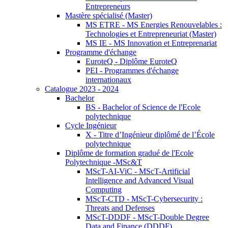
Entrepreneurs
Mastère spécialisé (Master)
MS ETRE - MS Energies Renouvelables :
Technologies et Entrepreneuriat (Master)
MS IE - MS Innovation et Entreprenariat
Programme d'échange
EuroteQ - Diplôme EuroteQ
PEI - Programmes d'échange
internationaux
Catalogue 2023 - 2024
Bachelor
BS - Bachelor of Science de l'Ecole
polytechnique
Cycle Ingénieur
X - Titre d’Ingénieur diplômé de l’École
polytechnique
Diplôme de formation gradué de l'Ecole
Polytechnique -MSc&T
MScT-AI-ViC - MScT-Artificial
Intelligence and Advanced Visual
Computing
MScT-CTD - MScT-Cybersecurity :
Threats and Defenses
MScT-DDDF - MScT-Double Degree
Data and Finance (DDDF)