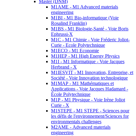
Master (DNM)
M1AME - M1 Advanced materials
engineering
M1BI - M1 Bio-informatique (Voie
Rosalind Franklin)
M1BS - M1 Biologie-Santé - Voie Boris
Ephrussi-X
M1C - M1 Chimie - Voie Fréderic Joliot-
Curie - Ecole Polytechnique
M1ECO - M1 Economie
M1HEP - M1 High Energy Physics
M1I - M1 Informatique - Voie Jacques
Herbrand - X
M1IESVIT - M1 Innovation, Entreprise, et
Société - Voie Innovation technologique
M1MAP - M1 Mathématiques et
Applications - Voie Jacques Hadamard -
École Polytechnique
M1P - M1 Physique - Voie Irène Joliot
Curie - X
M1STEPE - M1 STEPE - Sciences pour
les défis de l'environnement/Sciences for
environmentals challenges
M2AME - Advanced materials
engineering