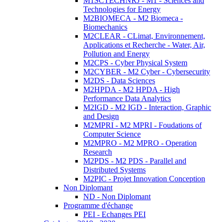
M1SCTECHNRJ - M1 - Sciences and
Technologies for Energy
M2BIOMECA - M2 Biomeca -
Biomechanics
M2CLEAR - CLimat, Environnement,
Applications et Recherche - Water, Air,
Pollution and Energy
M2CPS - Cyber Physical System
M2CYBER - M2 Cyber - Cybersecurity
M2DS - Data Sciences
M2HPDA - M2 HPDA - High
Performance Data Analytics
M2IGD - M2 IGD - Interaction, Graphic
and Design
M2MPRI - M2 MPRI - Foudations of
Computer Science
M2MPRO - M2 MPRO - Operation
Research
M2PDS - M2 PDS - Parallel and
Distributed Systems
M2PIC - Projet Innovation Conception
Non Diplomant
ND - Non Diplomant
Programme d'échange
PEI - Echanges PEI