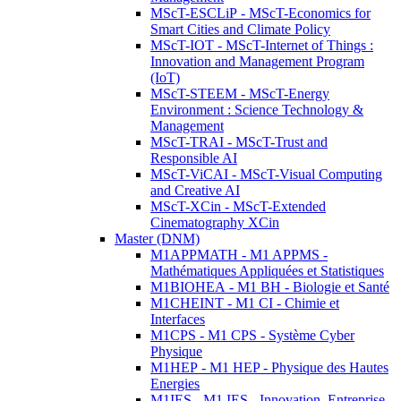
MScT-ESCLiP - MScT-Economics for
Smart Cities and Climate Policy
MScT-IOT - MScT-Internet of Things :
Innovation and Management Program
(IoT)
MScT-STEEM - MScT-Energy
Environment : Science Technology &
Management
MScT-TRAI - MScT-Trust and
Responsible AI
MScT-ViCAI - MScT-Visual Computing
and Creative AI
MScT-XCin - MScT-Extended
Cinematography XCin
Master (DNM)
M1APPMATH - M1 APPMS -
Mathématiques Appliquées et Statistiques
M1BIOHEA - M1 BH - Biologie et Santé
M1CHEINT - M1 CI - Chimie et
Interfaces
M1CPS - M1 CPS - Système Cyber
Physique
M1HEP - M1 HEP - Physique des Hautes
Energies
M1IES - M1 IES - Innovation, Entreprise