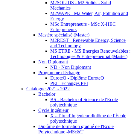
M2SOLIDS - M2 Solids - Solid
Mechanics
M2WAPE - M2 Water, Air, Pollution and
Energy
MSc Entrepreneurs - MSc X-HEC
Entrepreneurs
Mastère spécialisé (Master)
M2REST - Renewable Energy, Science
and Technology
MS ETRE - MS Energies Renouvelables :
Technologies & Entrepreneuriat (Master)
Non Diplomant
ND - Non Diplomant
Programme d'échange
EuroteQ - Diplôme EuroteQ
PEI - Echanges PEI
Catalogue 2021 - 2022
Bachelor
BS - Bachelor of Science de l'Ecole
polytechnique
Cycle Ingénieur
X - Titre d’Ingénieur diplômé de l’École
polytechnique
Diplôme de formation gradué de l'Ecole
Polytechnique -MSc&T