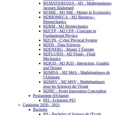
M1MATHJHADA - M1 - Mathematiques
Jacques Hadamard
M1MIE - M1 MiE - Master in Economics
M2BIOMECA - M2 Biomeca -
Biomechanics
M2BM - M2 Biomechanics
M2CFP - M2 CFP - Concepts in
Fundamental Physics
M2CPS - Cyber Physical System
M2DS - Data Sciences
M2ENERG - Master 2 Énergie
M2FLUIDS - M2 Fluids - Fluid
Mechanics
M2IGD - M2 IGD - Interaction, Graphic
and Design
M2MDA - M2 MdA - Mathématiques de
l'Aléatoire
M2MSV - M2 MSV - Mathématiques
pour les Sciences du Vivant
M2PIC - Projet Innovation Conception
Programme d'échange
PEI - Echanges PEI
Catalogue 2020 - 2021
Bachelor
BS - Bachelor of Science de l'Ecole