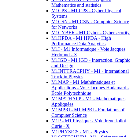
Mathematics and statistics
M1CPS - M1 CPS - Cyber Physical
Systems
M1CSN - M1 CSN - Computer Science
for Networks
M1CYBER - M1 Cyber - Cybersecurity
M1HPDA - M1 HPDA - High
Performance Data Analytics
M1I - M1 Informatique - Voie Jacques
Herbrand - X
M1IGD - M1 IGD - Interaction, Graphic
and Design
M1INTTRACPHY - M1 - International
Track in Physics
M1MAP - M1 Mathématiques et
Applications - Voie Jacques Hadamard -
École Polytechnique
M1MATHAPP - M1 - Mathématiques
Appliquées
M1MPRI - M1 MPRI - Foudations of
Computer Science
M1P - M1 Physique - Voie Irène Joliot
Curie - X
M1PHYSICS - M1 - Physics