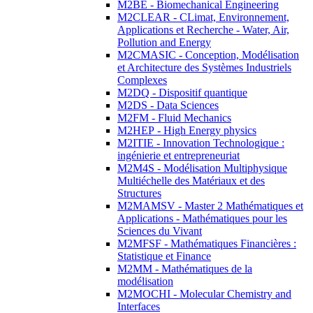
M2BE - Biomechanical Engineering
M2CLEAR - CLimat, Environnement,
Applications et Recherche - Water, Air,
Pollution and Energy
M2CMASIC - Conception, Modélisation
et Architecture des Systèmes Industriels
Complexes
M2DQ - Dispositif quantique
M2DS - Data Sciences
M2FM - Fluid Mechanics
M2HEP - High Energy physics
M2ITIE - Innovation Technologique :
ingénierie et entrepreneuriat
M2M4S - Modélisation Multiphysique
Multiéchelle des Matériaux et des
Structures
M2MAMSV - Master 2 Mathématiques et
Applications - Mathématiques pour les
Sciences du Vivant
M2MFSF - Mathématiques Financières :
Statistique et Finance
M2MM - Mathématiques de la
modélisation
M2MOCHI - Molecular Chemistry and
Interfaces