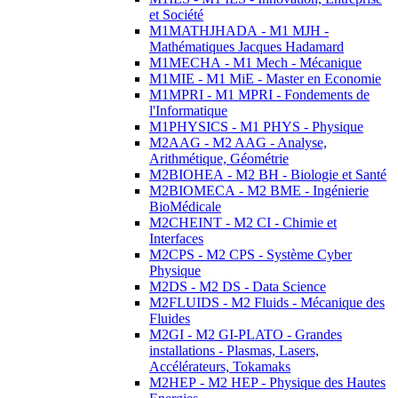
et Société
M1MATHJHADA - M1 MJH -
Mathématiques Jacques Hadamard
M1MECHA - M1 Mech - Mécanique
M1MIE - M1 MiE - Master en Economie
M1MPRI - M1 MPRI - Fondements de
l'Informatique
M1PHYSICS - M1 PHYS - Physique
M2AAG - M2 AAG - Analyse,
Arithmétique, Géométrie
M2BIOHEA - M2 BH - Biologie et Santé
M2BIOMECA - M2 BME - Ingénierie
BioMédicale
M2CHEINT - M2 CI - Chimie et
Interfaces
M2CPS - M2 CPS - Système Cyber
Physique
M2DS - M2 DS - Data Science
M2FLUIDS - M2 Fluids - Mécanique des
Fluides
M2GI - M2 GI-PLATO - Grandes
installations - Plasmas, Lasers,
Accélérateurs, Tokamaks
M2HEP - M2 HEP - Physique des Hautes