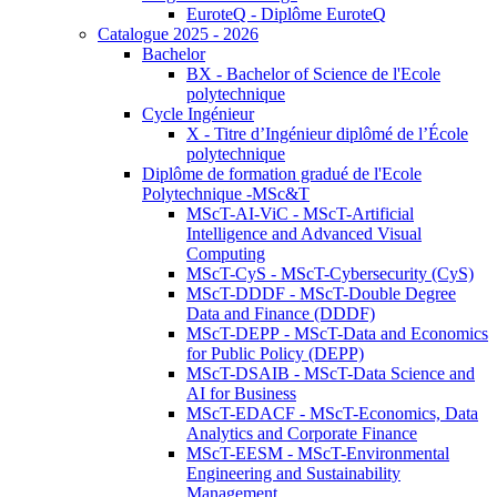
EuroteQ - Diplôme EuroteQ
Catalogue 2025 - 2026
Bachelor
BX - Bachelor of Science de l'Ecole
polytechnique
Cycle Ingénieur
X - Titre d’Ingénieur diplômé de l’École
polytechnique
Diplôme de formation gradué de l'Ecole
Polytechnique -MSc&T
MScT-AI-ViC - MScT-Artificial
Intelligence and Advanced Visual
Computing
MScT-CyS - MScT-Cybersecurity (CyS)
MScT-DDDF - MScT-Double Degree
Data and Finance (DDDF)
MScT-DEPP - MScT-Data and Economics
for Public Policy (DEPP)
MScT-DSAIB - MScT-Data Science and
AI for Business
MScT-EDACF - MScT-Economics, Data
Analytics and Corporate Finance
MScT-EESM - MScT-Environmental
Engineering and Sustainability
Management