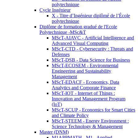
polytechnique
Cycle Ingénieur
X - Titre d’Ingénieur diplômé de l’École
polytechnique
Diplôme de formation gradué de l'Ecole
Polytechnique -MSc&T
MScT-AIAVC - Artificial Intelligence and
Advanced Visual Computing
MScT-CTD - Cybersecurity : Threats and
Defenses
MScT-DSB - Data Science for Business
MScT-ECOSEM - Environmental
Engineering and Sustainability
Management
MScT-EDACF - Economics, Data
Analytics and Corporate Finance
MScT-IOT - Internet of Things :
Innovation and Management Program
(IoT)
MScT-SCUP - Economics for Smart Cities
and Climate Policy
MScT-STEEM - Energy Environment :
Science Technology & Management
Master (DNM)
M1APPMATH - M1 - Applied