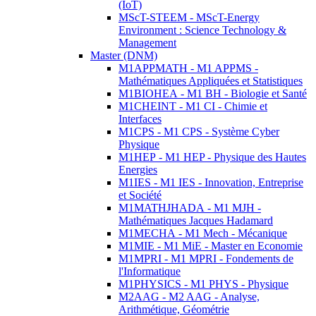
(IoT)
MScT-STEEM - MScT-Energy
Environment : Science Technology &
Management
Master (DNM)
M1APPMATH - M1 APPMS -
Mathématiques Appliquées et Statistiques
M1BIOHEA - M1 BH - Biologie et Santé
M1CHEINT - M1 CI - Chimie et
Interfaces
M1CPS - M1 CPS - Système Cyber
Physique
M1HEP - M1 HEP - Physique des Hautes
Energies
M1IES - M1 IES - Innovation, Entreprise
et Société
M1MATHJHADA - M1 MJH -
Mathématiques Jacques Hadamard
M1MECHA - M1 Mech - Mécanique
M1MIE - M1 MiE - Master en Economie
M1MPRI - M1 MPRI - Fondements de
l'Informatique
M1PHYSICS - M1 PHYS - Physique
M2AAG - M2 AAG - Analyse,
Arithmétique, Géométrie