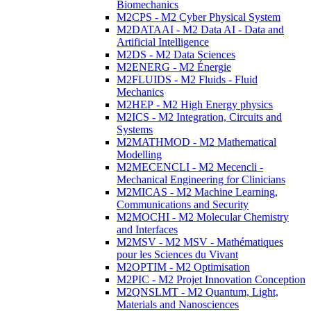
Biomechanics
M2CPS - M2 Cyber Physical System
M2DATAAI - M2 Data AI - Data and
Artificial Intelligence
M2DS - M2 Data Sciences
M2ENERG - M2 Énergie
M2FLUIDS - M2 Fluids - Fluid
Mechanics
M2HEP - M2 High Energy physics
M2ICS - M2 Integration, Circuits and
Systems
M2MATHMOD - M2 Mathematical
Modelling
M2MECENCLI - M2 Mecencli -
Mechanical Engineering for Clinicians
M2MICAS - M2 Machine Learning,
Communications and Security
M2MOCHI - M2 Molecular Chemistry
and Interfaces
M2MSV - M2 MSV - Mathématiques
pour les Sciences du Vivant
M2OPTIM - M2 Optimisation
M2PIC - M2 Projet Innovation Conception
M2QNSLMT - M2 Quantum, Light,
Materials and Nanosciences