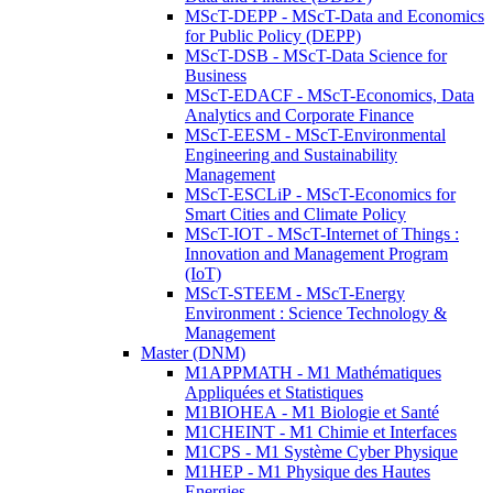
MScT-DEPP - MScT-Data and Economics
for Public Policy (DEPP)
MScT-DSB - MScT-Data Science for
Business
MScT-EDACF - MScT-Economics, Data
Analytics and Corporate Finance
MScT-EESM - MScT-Environmental
Engineering and Sustainability
Management
MScT-ESCLiP - MScT-Economics for
Smart Cities and Climate Policy
MScT-IOT - MScT-Internet of Things :
Innovation and Management Program
(IoT)
MScT-STEEM - MScT-Energy
Environment : Science Technology &
Management
Master (DNM)
M1APPMATH - M1 Mathématiques
Appliquées et Statistiques
M1BIOHEA - M1 Biologie et Santé
M1CHEINT - M1 Chimie et Interfaces
M1CPS - M1 Système Cyber Physique
M1HEP - M1 Physique des Hautes
Energies