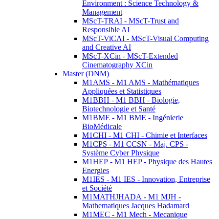
Environment : Science Technology &
Management
MScT-TRAI - MScT-Trust and
Responsible AI
MScT-ViCAI - MScT-Visual Computing
and Creative AI
MScT-XCin - MScT-Extended
Cinematography XCin
Master (DNM)
M1AMS - M1 AMS - Mathématiques
Appliquées et Statistiques
M1BBH - M1 BBH - Biologie,
Biotechnologie et Santé
M1BME - M1 BME - Ingénierie
BioMédicale
M1CHI - M1 CHI - Chimie et Interfaces
M1CPS - M1 CCSN - Maj. CPS -
Système Cyber Physique
M1HEP - M1 HEP - Physique des Hautes
Energies
M1IES - M1 IES - Innovation, Entreprise
et Société
M1MATHJHADA - M1 MJH -
Mathematiques Jacques Hadamard
M1MEC - M1 Mech - Mecanique