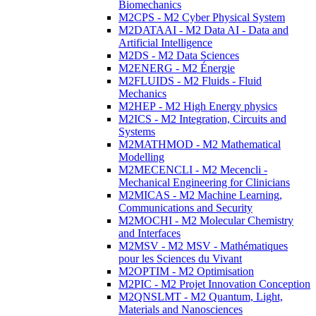
Biomechanics
M2CPS - M2 Cyber Physical System
M2DATAAI - M2 Data AI - Data and
Artificial Intelligence
M2DS - M2 Data Sciences
M2ENERG - M2 Énergie
M2FLUIDS - M2 Fluids - Fluid
Mechanics
M2HEP - M2 High Energy physics
M2ICS - M2 Integration, Circuits and
Systems
M2MATHMOD - M2 Mathematical
Modelling
M2MECENCLI - M2 Mecencli -
Mechanical Engineering for Clinicians
M2MICAS - M2 Machine Learning,
Communications and Security
M2MOCHI - M2 Molecular Chemistry
and Interfaces
M2MSV - M2 MSV - Mathématiques
pour les Sciences du Vivant
M2OPTIM - M2 Optimisation
M2PIC - M2 Projet Innovation Conception
M2QNSLMT - M2 Quantum, Light,
Materials and Nanosciences