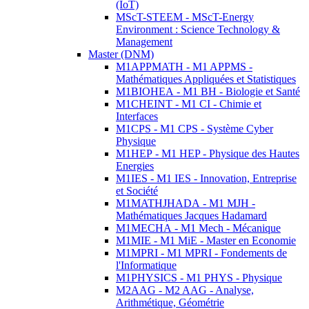
(IoT)
MScT-STEEM - MScT-Energy
Environment : Science Technology &
Management
Master (DNM)
M1APPMATH - M1 APPMS -
Mathématiques Appliquées et Statistiques
M1BIOHEA - M1 BH - Biologie et Santé
M1CHEINT - M1 CI - Chimie et
Interfaces
M1CPS - M1 CPS - Système Cyber
Physique
M1HEP - M1 HEP - Physique des Hautes
Energies
M1IES - M1 IES - Innovation, Entreprise
et Société
M1MATHJHADA - M1 MJH -
Mathématiques Jacques Hadamard
M1MECHA - M1 Mech - Mécanique
M1MIE - M1 MiE - Master en Economie
M1MPRI - M1 MPRI - Fondements de
l'Informatique
M1PHYSICS - M1 PHYS - Physique
M2AAG - M2 AAG - Analyse,
Arithmétique, Géométrie