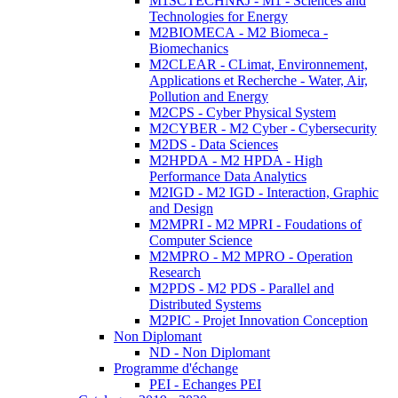
M1SCTECHNRJ - M1 - Sciences and
Technologies for Energy
M2BIOMECA - M2 Biomeca -
Biomechanics
M2CLEAR - CLimat, Environnement,
Applications et Recherche - Water, Air,
Pollution and Energy
M2CPS - Cyber Physical System
M2CYBER - M2 Cyber - Cybersecurity
M2DS - Data Sciences
M2HPDA - M2 HPDA - High
Performance Data Analytics
M2IGD - M2 IGD - Interaction, Graphic
and Design
M2MPRI - M2 MPRI - Foudations of
Computer Science
M2MPRO - M2 MPRO - Operation
Research
M2PDS - M2 PDS - Parallel and
Distributed Systems
M2PIC - Projet Innovation Conception
Non Diplomant
ND - Non Diplomant
Programme d'échange
PEI - Echanges PEI