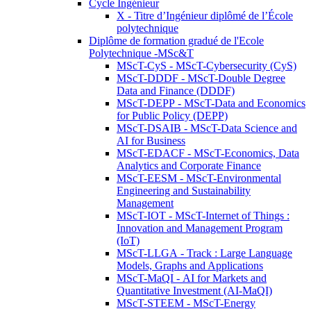
Cycle Ingénieur
X - Titre d’Ingénieur diplômé de l’École
polytechnique
Diplôme de formation gradué de l'Ecole
Polytechnique -MSc&T
MScT-CyS - MScT-Cybersecurity (CyS)
MScT-DDDF - MScT-Double Degree
Data and Finance (DDDF)
MScT-DEPP - MScT-Data and Economics
for Public Policy (DEPP)
MScT-DSAIB - MScT-Data Science and
AI for Business
MScT-EDACF - MScT-Economics, Data
Analytics and Corporate Finance
MScT-EESM - MScT-Environmental
Engineering and Sustainability
Management
MScT-IOT - MScT-Internet of Things :
Innovation and Management Program
(IoT)
MScT-LLGA - Track : Large Language
Models, Graphs and Applications
MScT-MaQI - AI for Markets and
Quantitative Investment (AI-MaQI)
MScT-STEEM - MScT-Energy