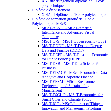
X - Titre d’Ingénieur diplômé de l’École
polytechnique
Diplôme d'établissement
X-4A - Diplôme de l'Ecole polytechnique
Diplôme de formation gradué de l'Ecole
Polytechnique -MSc&T
MScT-AI-ViC - MScT-Artificial
Intelligence and Advanced Visual
Computing
MScT-CyS - MScT-Cybersecurity (CyS)
MScT-DDDF - MScT-Double Degree
Data and Finance (DDDF)
MScT-DEPP - MScT-Data and Economics
for Public Policy (DEPP)
MScT-DSB - MScT-Data Science for
Business
MScT-EDACF - MScT-Economics, Data
Analytics and Corporate Finance
MScT-EESM - MScT-Environmental
Engineering and Sustainability
Management
MScT-ESCLiP - MScT-Economics for
Smart Cities and Climate Policy
MScT-IOT - MScT-Internet of Things :
Innovation and Management Program