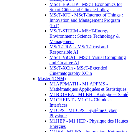
MScT-ESCLiP - MScT-Economics for
Smart Cities and Climate Policy
MScT-IOT - MScT-Internet of Things :
Innovation and Management Program
(IoT)
MScT-STEEM - MScT-Energy
Environment : Science Technology &
Management
MScT-TRAI - MScT-Trust and
Responsible AI
MScT-ViCAI - MScT-Visual Computing
and Creative AI
MScT-XCin - MScT-Extended
Cinematography XCin
Master (DNM)
M1APPMATH - M1 APPMS -
Mathématiques Appliquées et Statistiques
M1BIOHEA - M1 BH - Biologie et Santé
M1CHEINT - M1 CI - Chimie et
Interfaces
M1CPS - M1 CPS - Système Cyber
Physique
M1HEP - M1 HEP - Physique des Hautes
Energies
M1IES - M1 IES - Innovation, Entreprise