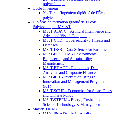
polytechnique
Cycle Ingénieur
X - Titre d’Ingénieur diplômé de l’École
polytechnique
Diplôme de formation gradué de l'Ecole
Polytechnique -MSc&T
MScT-AIAVC - Artificial Intelligence and
Advanced Visual Computing
MScT-CTD - Cybersecurity : Threats and
Defenses
MScT-DSB - Data Science for Business
MScT-ECOSEM - Environmental
Engineering and Sustainability
Management
MScT-EDACF - Economics, Data
Analytics and Corporate Finance
MScT-IOT - Internet of Things :
Innovation and Management Program
(IoT)
MScT-SCUP - Economics for Smart Cities
and Climate Policy
MScT-STEEM - Energy Environment :
Science Technology & Management
Master (DNM)
M1APPMATH - M1 - Applied