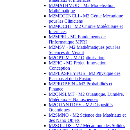
Matériaux et Interfaces
M2MATHMOD - M2 Modélisation
Mathématique
M2MECENCLI - M2 Génie Mécanique
pour les Cliniciens
M2MOCHI - M2 Chimie Moléculaire et
Interfaces
M2MPRI - M2 Fondements de
l'Informatique MPRI
M2MSV - M2 Mathématiques pour les
Sciences du Vivant
M2OPTIM - M2 Optimisation
M2PIC - M2 Projet, Innovation,
Conception
M2PLASPHYFUS - M2 Physique des
Plasmas et de la Fusion
M2PROBFIN - M2 Probabilités et
Finance
M2QNSLMT - M2 Quantique, Lumière,
Matériaux et Nanosciences
M2QUANTDEV - M2 Dispositifs
Quantiques
M2SMNO - M2 Science des Matériaux et
des Nano-Objets
M2SOLIDS - M2 Mécanique des Solides