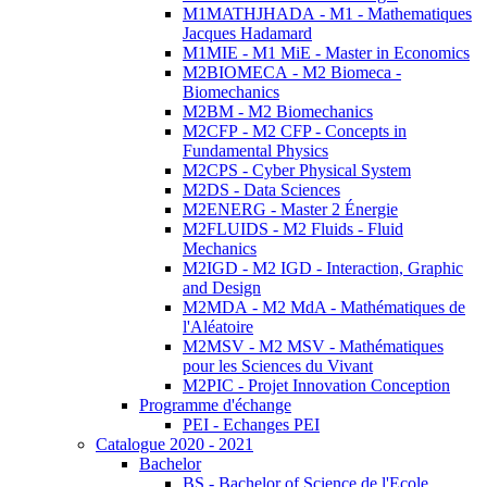
M1MATHJHADA - M1 - Mathematiques
Jacques Hadamard
M1MIE - M1 MiE - Master in Economics
M2BIOMECA - M2 Biomeca -
Biomechanics
M2BM - M2 Biomechanics
M2CFP - M2 CFP - Concepts in
Fundamental Physics
M2CPS - Cyber Physical System
M2DS - Data Sciences
M2ENERG - Master 2 Énergie
M2FLUIDS - M2 Fluids - Fluid
Mechanics
M2IGD - M2 IGD - Interaction, Graphic
and Design
M2MDA - M2 MdA - Mathématiques de
l'Aléatoire
M2MSV - M2 MSV - Mathématiques
pour les Sciences du Vivant
M2PIC - Projet Innovation Conception
Programme d'échange
PEI - Echanges PEI
Catalogue 2020 - 2021
Bachelor
BS - Bachelor of Science de l'Ecole