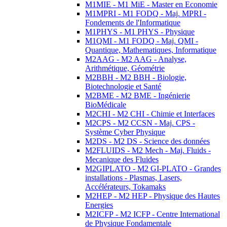
M1MIE - M1 MiE - Master en Economie
M1MPRI - M1 FODQ - Maj. MPRI -
Fondements de l'Informatique
M1PHYS - M1 PHYS - Physique
M1QMI - M1 FODQ - Maj. QMI -
Quantique, Mathematiques, Informatique
M2AAG - M2 AAG - Analyse,
Arithmétique, Géométrie
M2BBH - M2 BBH - Biologie,
Biotechnologie et Santé
M2BME - M2 BME - Ingénierie
BioMédicale
M2CHI - M2 CHI - Chimie et Interfaces
M2CPS - M2 CCSN - Maj. CPS -
Système Cyber Physique
M2DS - M2 DS - Science des données
M2FLUIDS - M2 Mech - Maj. Fluids -
Mecanique des Fluides
M2GIPLATO - M2 GI-PLATO - Grandes
installations - Plasmas, Lasers,
Accélérateurs, Tokamaks
M2HEP - M2 HEP - Physique des Hautes
Energies
M2ICFP - M2 ICFP - Centre International
de Physique Fondamentale