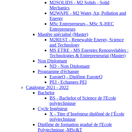
M2SOLIDS - M2 Solids - Solid
Mechanics
M2WAPE - M2 Water, Air, Pollution and
Energy
MSc Entrepreneurs - MSc X-HEC
Entrepreneurs
Mastère spécialisé (Master)
M2REST - Renewable Energy, Science
and Technology
MS ETRE - MS Energies Renouvelables :
Technologies & Entrepreneuriat (Master)
Non Diplomant
ND - Non Diplomant
Programme d'échange
EuroteQ - Diplôme EuroteQ
PEI - Echanges PEI
Catalogue 2021 - 2022
Bachelor
BS - Bachelor of Science de l'Ecole
polytechnique
Cycle Ingénieur
X - Titre d’Ingénieur diplômé de l’École
polytechnique
Diplôme de formation gradué de l'Ecole
Polytechnique -MSc&T