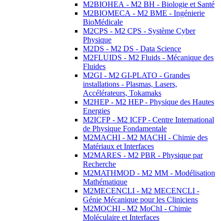
M2BIOHEA - M2 BH - Biologie et Santé
M2BIOMECA - M2 BME - Ingénierie
BioMédicale
M2CPS - M2 CPS - Système Cyber
Physique
M2DS - M2 DS - Data Science
M2FLUIDS - M2 Fluids - Mécanique des
Fluides
M2GI - M2 GI-PLATO - Grandes
installations - Plasmas, Lasers,
Accélérateurs, Tokamaks
M2HEP - M2 HEP - Physique des Hautes
Energies
M2ICFP - M2 ICFP - Centre International
de Physique Fondamentale
M2MACHI - M2 MACHI - Chimie des
Matériaux et Interfaces
M2MARES - M2 PBR - Physique par
Recherche
M2MATHMOD - M2 MM - Modélisation
Mathématique
M2MECENCLI - M2 MECENCLI -
Génie Mécanique pour les Cliniciens
M2MOCHI - M2 MoChI - Chimie
Moléculaire et Interfaces