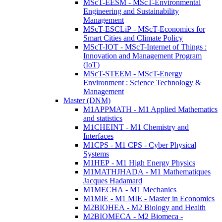
MScT-EESM - MScT-Environmental
Engineering and Sustainability
Management
MScT-ESCLiP - MScT-Economics for
Smart Cities and Climate Policy
MScT-IOT - MScT-Internet of Things :
Innovation and Management Program
(IoT)
MScT-STEEM - MScT-Energy
Environment : Science Technology &
Management
Master (DNM)
M1APPMATH - M1 Applied Mathematics
and statistics
M1CHEINT - M1 Chemistry and
Interfaces
M1CPS - M1 CPS - Cyber Physical
Systems
M1HEP - M1 High Energy Physics
M1MATHJHADA - M1 Mathematiques
Jacques Hadamard
M1MECHA - M1 Mechanics
M1MIE - M1 MIE - Master in Economics
M2BIOHEA - M2 Biology and Health
M2BIOMECA - M2 Biomeca -