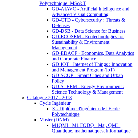
Polytechnique -MSc&T
GD-AIAVC - Artificial Intelligence and
Advanced Visual Computing
GD-CTD - Cybersecurity : Threats &
Defenses
GD-DSB - Data Science for Business
GD-ECOSEM - Ecotechnologies for
Sustainability & Environment
Management
GD-EDACF - Economics, Data Analytics
and Corporate Finance
GD-IOT - Internet of Things : Innovation
and Management Program (IoT)
GD-SCUP - Smart Cities and Urban
Policy
GD-STEEM - Energy Environment :
Science Technology & Management
Catalogue 2017 - 2018
Cycle Ingénieur
X - Diplôme d'ingénieur de l'Ecole
Polytechnique
Master (DNM)
M1QMI - M1 FODQ - Maj. QMI -
Quantique, mathematiques, informatique