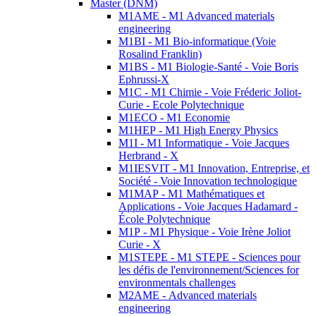
Master (DNM)
M1AME - M1 Advanced materials
engineering
M1BI - M1 Bio-informatique (Voie
Rosalind Franklin)
M1BS - M1 Biologie-Santé - Voie Boris
Ephrussi-X
M1C - M1 Chimie - Voie Fréderic Joliot-
Curie - Ecole Polytechnique
M1ECO - M1 Economie
M1HEP - M1 High Energy Physics
M1I - M1 Informatique - Voie Jacques
Herbrand - X
M1IESVIT - M1 Innovation, Entreprise, et
Société - Voie Innovation technologique
M1MAP - M1 Mathématiques et
Applications - Voie Jacques Hadamard -
École Polytechnique
M1P - M1 Physique - Voie Irène Joliot
Curie - X
M1STEPE - M1 STEPE - Sciences pour
les défis de l'environnement/Sciences for
environmentals challenges
M2AME - Advanced materials
engineering