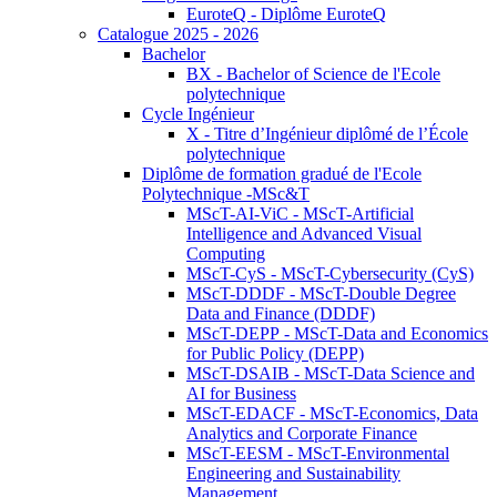
EuroteQ - Diplôme EuroteQ
Catalogue 2025 - 2026
Bachelor
BX - Bachelor of Science de l'Ecole
polytechnique
Cycle Ingénieur
X - Titre d’Ingénieur diplômé de l’École
polytechnique
Diplôme de formation gradué de l'Ecole
Polytechnique -MSc&T
MScT-AI-ViC - MScT-Artificial
Intelligence and Advanced Visual
Computing
MScT-CyS - MScT-Cybersecurity (CyS)
MScT-DDDF - MScT-Double Degree
Data and Finance (DDDF)
MScT-DEPP - MScT-Data and Economics
for Public Policy (DEPP)
MScT-DSAIB - MScT-Data Science and
AI for Business
MScT-EDACF - MScT-Economics, Data
Analytics and Corporate Finance
MScT-EESM - MScT-Environmental
Engineering and Sustainability
Management