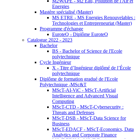
M2WAPE - M2 Eau, Pollution de l'Air et
Energies
Mastère spécialisé (Master)
MS ETRE - MS Energies Renouvelables :
Technologies et Entrepreneuriat (Master)
Programme d'échange
EuroteQ - Diplôme EuroteQ
Catalogue 2022 - 2023
Bachelor
BS - Bachelor of Science de l'Ecole
polytechnique
Cycle Ingénieur
X - Titre d’Ingénieur diplômé de l’École
polytechnique
Diplôme de formation gradué de l'Ecole
Polytechnique -MSc&T
MScT-AI-ViC - MScT-Artificial
Intelligence and Advanced Visual
Computing
MScT-CTD - MScT-Cybersecurity :
Threats and Defenses
MScT-DSB - MScT-Data Science for
Business
MScT-EDACF - MScT-Economics, Data
Analytics and Corporate Finance