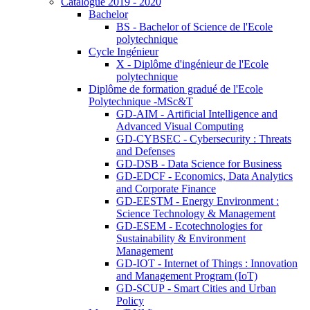
Catalogue 2019 - 2020
Bachelor
BS - Bachelor of Science de l'Ecole
polytechnique
Cycle Ingénieur
X - Diplôme d'ingénieur de l'Ecole
polytechnique
Diplôme de formation gradué de l'Ecole
Polytechnique -MSc&T
GD-AIM - Artificial Intelligence and
Advanced Visual Computing
GD-CYBSEC - Cybersecurity : Threats
and Defenses
GD-DSB - Data Science for Business
GD-EDCF - Economics, Data Analytics
and Corporate Finance
GD-EESTM - Energy Environment :
Science Technology & Management
GD-ESEM - Ecotechnologies for
Sustainability & Environment
Management
GD-IOT - Internet of Things : Innovation
and Management Program (IoT)
GD-SCUP - Smart Cities and Urban
Policy