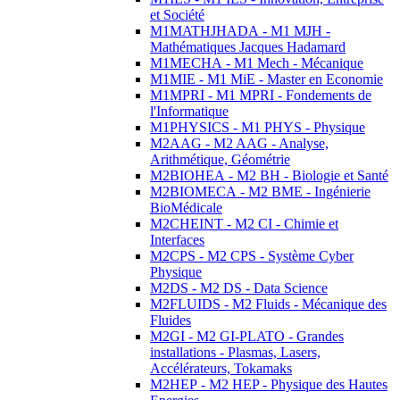
et Société
M1MATHJHADA - M1 MJH -
Mathématiques Jacques Hadamard
M1MECHA - M1 Mech - Mécanique
M1MIE - M1 MiE - Master en Economie
M1MPRI - M1 MPRI - Fondements de
l'Informatique
M1PHYSICS - M1 PHYS - Physique
M2AAG - M2 AAG - Analyse,
Arithmétique, Géométrie
M2BIOHEA - M2 BH - Biologie et Santé
M2BIOMECA - M2 BME - Ingénierie
BioMédicale
M2CHEINT - M2 CI - Chimie et
Interfaces
M2CPS - M2 CPS - Système Cyber
Physique
M2DS - M2 DS - Data Science
M2FLUIDS - M2 Fluids - Mécanique des
Fluides
M2GI - M2 GI-PLATO - Grandes
installations - Plasmas, Lasers,
Accélérateurs, Tokamaks
M2HEP - M2 HEP - Physique des Hautes