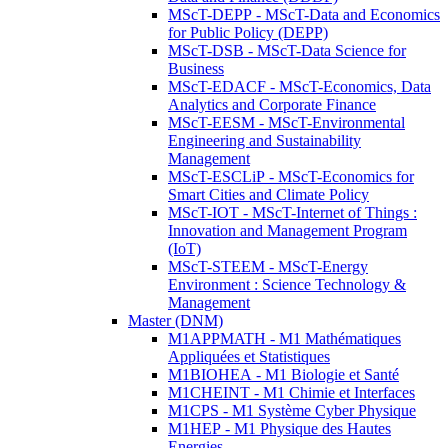
MScT-DEPP - MScT-Data and Economics
for Public Policy (DEPP)
MScT-DSB - MScT-Data Science for
Business
MScT-EDACF - MScT-Economics, Data
Analytics and Corporate Finance
MScT-EESM - MScT-Environmental
Engineering and Sustainability
Management
MScT-ESCLiP - MScT-Economics for
Smart Cities and Climate Policy
MScT-IOT - MScT-Internet of Things :
Innovation and Management Program
(IoT)
MScT-STEEM - MScT-Energy
Environment : Science Technology &
Management
Master (DNM)
M1APPMATH - M1 Mathématiques
Appliquées et Statistiques
M1BIOHEA - M1 Biologie et Santé
M1CHEINT - M1 Chimie et Interfaces
M1CPS - M1 Système Cyber Physique
M1HEP - M1 Physique des Hautes
Energies