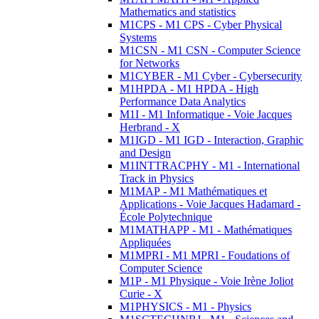
Mathematics and statistics
M1CPS - M1 CPS - Cyber Physical
Systems
M1CSN - M1 CSN - Computer Science
for Networks
M1CYBER - M1 Cyber - Cybersecurity
M1HPDA - M1 HPDA - High
Performance Data Analytics
M1I - M1 Informatique - Voie Jacques
Herbrand - X
M1IGD - M1 IGD - Interaction, Graphic
and Design
M1INTTRACPHY - M1 - International
Track in Physics
M1MAP - M1 Mathématiques et
Applications - Voie Jacques Hadamard -
École Polytechnique
M1MATHAPP - M1 - Mathématiques
Appliquées
M1MPRI - M1 MPRI - Foudations of
Computer Science
M1P - M1 Physique - Voie Irène Joliot
Curie - X
M1PHYSICS - M1 - Physics