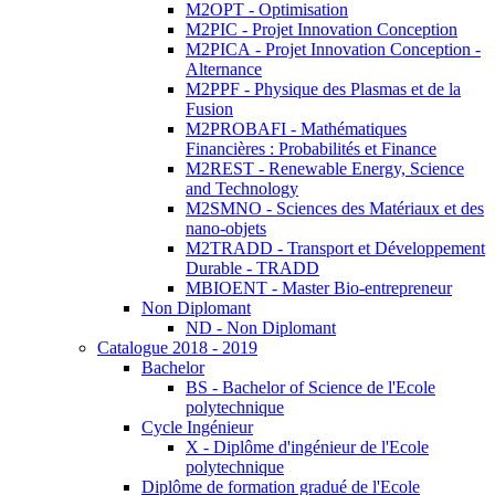
M2OPT - Optimisation
M2PIC - Projet Innovation Conception
M2PICA - Projet Innovation Conception -
Alternance
M2PPF - Physique des Plasmas et de la
Fusion
M2PROBAFI - Mathématiques
Financières : Probabilités et Finance
M2REST - Renewable Energy, Science
and Technology
M2SMNO - Sciences des Matériaux et des
nano-objets
M2TRADD - Transport et Développement
Durable - TRADD
MBIOENT - Master Bio-entrepreneur
Non Diplomant
ND - Non Diplomant
Catalogue 2018 - 2019
Bachelor
BS - Bachelor of Science de l'Ecole
polytechnique
Cycle Ingénieur
X - Diplôme d'ingénieur de l'Ecole
polytechnique
Diplôme de formation gradué de l'Ecole