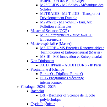
Matériaux et des Nano-Objets
M2SOLIDS - M2 Solids - Mécanique des
Solides
M2TRADD - M2 TraDD - Transport et
Développement Durable
M2WAPE - M2 WAPE - Eau, Air,
Pollution et Énergies
Master of Science (CGE)
MSc Entrepreneurs - MSc X-HEC
Entrepreneurs
Mastère spécialisé (Master)
MS ETRE - MS Energies Renouvelables :
Technologies et Entrepreneuriat (Master)
MS IE - MS Innovation et Entreprenariat
Non Diplomant
AUD_IPParis - AUDITEURS - IP Paris
Programme d'échange
EuroteQ - Diplôme EuroteQ
PEI - Programmes d'échange
internationaux
Catalogue 2024 - 2025
Bachelor
BX - Bachelor of Science de l'Ecole
polytechnique
Cycle Ingénieur