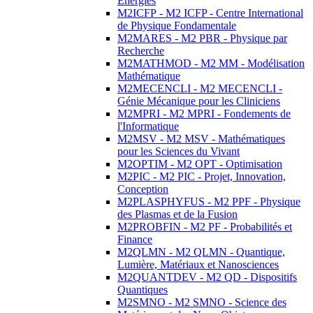
Energies
M2ICFP - M2 ICFP - Centre International
de Physique Fondamentale
M2MARES - M2 PBR - Physique par
Recherche
M2MATHMOD - M2 MM - Modélisation
Mathématique
M2MECENCLI - M2 MECENCLI -
Génie Mécanique pour les Cliniciens
M2MPRI - M2 MPRI - Fondements de
l'Informatique
M2MSV - M2 MSV - Mathématiques
pour les Sciences du Vivant
M2OPTIM - M2 OPT - Optimisation
M2PIC - M2 PIC - Projet, Innovation,
Conception
M2PLASPHYFUS - M2 PPF - Physique
des Plasmas et de la Fusion
M2PROBFIN - M2 PF - Probabilités et
Finance
M2QLMN - M2 QLMN - Quantique,
Lumière, Matériaux et Nanosciences
M2QUANTDEV - M2 QD - Dispositifs
Quantiques
M2SMNO - M2 SMNO - Science des