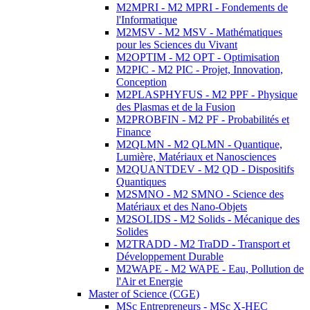
M2MPRI - M2 MPRI - Fondements de
l'Informatique
M2MSV - M2 MSV - Mathématiques
pour les Sciences du Vivant
M2OPTIM - M2 OPT - Optimisation
M2PIC - M2 PIC - Projet, Innovation,
Conception
M2PLASPHYFUS - M2 PPF - Physique
des Plasmas et de la Fusion
M2PROBFIN - M2 PF - Probabilités et
Finance
M2QLMN - M2 QLMN - Quantique,
Lumière, Matériaux et Nanosciences
M2QUANTDEV - M2 QD - Dispositifs
Quantiques
M2SMNO - M2 SMNO - Science des
Matériaux et des Nano-Objets
M2SOLIDS - M2 Solids - Mécanique des
Solides
M2TRADD - M2 TraDD - Transport et
Développement Durable
M2WAPE - M2 WAPE - Eau, Pollution de
l'Air et Energie
Master of Science (CGE)
MSc Entrepreneurs - MSc X-HEC