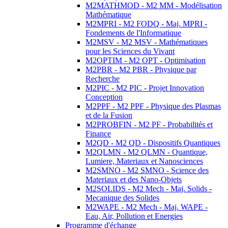
M2MATHMOD - M2 MM - Modélisation
Mathématique
M2MPRI - M2 FODQ - Maj. MPRI -
Fondements de l'Informatique
M2MSV - M2 MSV - Mathématiques
pour les Sciences du Vivant
M2OPTIM - M2 OPT - Optimisation
M2PBR - M2 PBR - Physique par
Recherche
M2PIC - M2 PIC - Projet Innovation
Conception
M2PPF - M2 PPF - Physique des Plasmas
et de la Fusion
M2PROBFIN - M2 PF - Probabilités et
Finance
M2QD - M2 QD - Dispositifs Quantiques
M2QLMN - M2 QLMN - Quantique,
Lumiere, Materiaux et Nanosciences
M2SMNO - M2 SMNO - Science des
Materiaux et des Nano-Objets
M2SOLIDS - M2 Mech - Maj. Solids -
Mecanique des Solides
M2WAPE - M2 Mech - Maj. WAPE -
Eau, Air, Pollution et Energies
Programme d'échange