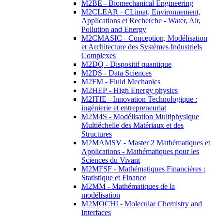
M2BE - Biomechanical Engineering
M2CLEAR - CLimat, Environnement,
Applications et Recherche - Water, Air,
Pollution and Energy
M2CMASIC - Conception, Modélisation
et Architecture des Systèmes Industriels
Complexes
M2DQ - Dispositif quantique
M2DS - Data Sciences
M2FM - Fluid Mechanics
M2HEP - High Energy physics
M2ITIE - Innovation Technologique :
ingénierie et entrepreneuriat
M2M4S - Modélisation Multiphysique
Multiéchelle des Matériaux et des
Structures
M2MAMSV - Master 2 Mathématiques et
Applications - Mathématiques pour les
Sciences du Vivant
M2MFSF - Mathématiques Financières :
Statistique et Finance
M2MM - Mathématiques de la
modélisation
M2MOCHI - Molecular Chemistry and
Interfaces