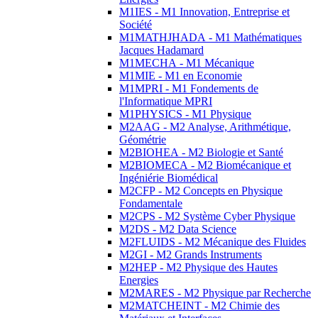
M1IES - M1 Innovation, Entreprise et
Société
M1MATHJHADA - M1 Mathématiques
Jacques Hadamard
M1MECHA - M1 Mécanique
M1MIE - M1 en Economie
M1MPRI - M1 Fondements de
l'Informatique MPRI
M1PHYSICS - M1 Physique
M2AAG - M2 Analyse, Arithmétique,
Géométrie
M2BIOHEA - M2 Biologie et Santé
M2BIOMECA - M2 Biomécanique et
Ingéniérie Biomédical
M2CFP - M2 Concepts en Physique
Fondamentale
M2CPS - M2 Système Cyber Physique
M2DS - M2 Data Science
M2FLUIDS - M2 Mécanique des Fluides
M2GI - M2 Grands Instruments
M2HEP - M2 Physique des Hautes
Energies
M2MARES - M2 Physique par Recherche
M2MATCHEINT - M2 Chimie des