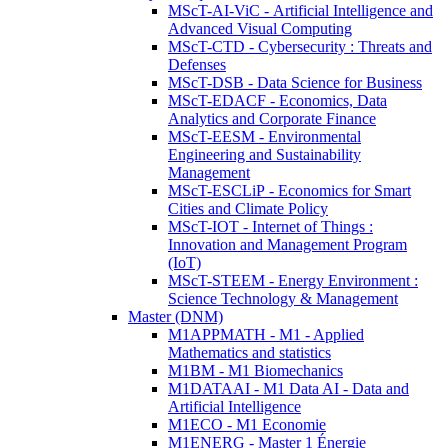
MScT-AI-ViC - Artificial Intelligence and
Advanced Visual Computing
MScT-CTD - Cybersecurity : Threats and
Defenses
MScT-DSB - Data Science for Business
MScT-EDACF - Economics, Data
Analytics and Corporate Finance
MScT-EESM - Environmental
Engineering and Sustainability
Management
MScT-ESCLiP - Economics for Smart
Cities and Climate Policy
MScT-IOT - Internet of Things :
Innovation and Management Program
(IoT)
MScT-STEEM - Energy Environment :
Science Technology & Management
Master (DNM)
M1APPMATH - M1 - Applied
Mathematics and statistics
M1BM - M1 Biomechanics
M1DATAAI - M1 Data AI - Data and
Artificial Intelligence
M1ECO - M1 Economie
M1ENERG - Master 1 Énergie