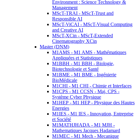
Environment : Science Technology &
Management
MScT-TRAI - MScT-Trust and
Responsible AI
MScT-ViCAI - MScT-Visual Computing
and Creative AI
MScT-XCin - MScT-Extended
Cinematography XCin
Master (DNM)
M1AMS - M1 AMS - Mathématiques
Appliquées et Statistiques
M1BBH - M1 BBH - Biologie,
Biotechnologie et Santé
M1BME - M1 BME - Ingénierie
BioMédicale
M1CHI - M1 CHI - Chimie et Interfaces
M1CPS - M1 CCSN - Maj. CPS -
Système Cyber Physique
M1HEP - M1 HEP - Physique des Hautes
Energies
M1IES - M1 IES - Innovation, Entreprise
et Société
M1MATHJHADA - M1 MJH -
Mathematiques Jacques Hadamard
M1MEC - M1 Mech - Mecanique