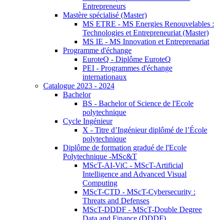
Entrepreneurs
Mastère spécialisé (Master)
MS ETRE - MS Energies Renouvelables :
Technologies et Entrepreneuriat (Master)
MS IE - MS Innovation et Entreprenariat
Programme d'échange
EuroteQ - Diplôme EuroteQ
PEI - Programmes d'échange
internationaux
Catalogue 2023 - 2024
Bachelor
BS - Bachelor of Science de l'Ecole
polytechnique
Cycle Ingénieur
X - Titre d’Ingénieur diplômé de l’École
polytechnique
Diplôme de formation gradué de l'Ecole
Polytechnique -MSc&T
MScT-AI-ViC - MScT-Artificial
Intelligence and Advanced Visual
Computing
MScT-CTD - MScT-Cybersecurity :
Threats and Defenses
MScT-DDDF - MScT-Double Degree
Data and Finance (DDDF)