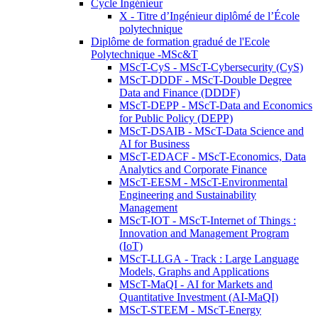
Cycle Ingénieur
X - Titre d’Ingénieur diplômé de l’École
polytechnique
Diplôme de formation gradué de l'Ecole
Polytechnique -MSc&T
MScT-CyS - MScT-Cybersecurity (CyS)
MScT-DDDF - MScT-Double Degree
Data and Finance (DDDF)
MScT-DEPP - MScT-Data and Economics
for Public Policy (DEPP)
MScT-DSAIB - MScT-Data Science and
AI for Business
MScT-EDACF - MScT-Economics, Data
Analytics and Corporate Finance
MScT-EESM - MScT-Environmental
Engineering and Sustainability
Management
MScT-IOT - MScT-Internet of Things :
Innovation and Management Program
(IoT)
MScT-LLGA - Track : Large Language
Models, Graphs and Applications
MScT-MaQI - AI for Markets and
Quantitative Investment (AI-MaQI)
MScT-STEEM - MScT-Energy