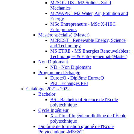
M2SOLIDS - M2 Solids - Solid
Mechanics
M2WAPE - M2 Water, Air, Pollution and
Energy
MSc Entrepreneurs - MSc X-HEC
Entrepreneurs
Mastère spécialisé (Master)
M2REST - Renewable Energy, Science
and Technology
MS ETRE - MS Energies Renouvelables :
Technologies & Entrepreneuriat (Master)
Non Diplomant
ND - Non Diplomant
Programme d'échange
EuroteQ - Diplôme EuroteQ
PEI - Echanges PEI
Catalogue 2021 - 2022
Bachelor
BS - Bachelor of Science de l'Ecole
polytechnique
Cycle Ingénieur
X - Titre d’Ingénieur diplômé de l’École
polytechnique
Diplôme de formation gradué de l'Ecole
Polytechnique -MSc&T