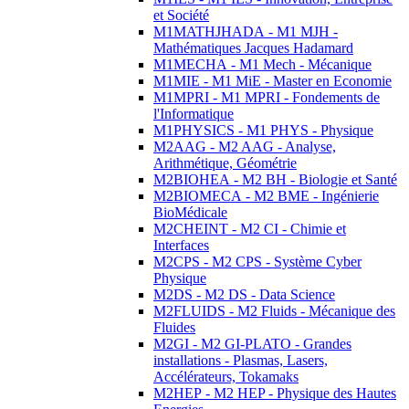
et Société
M1MATHJHADA - M1 MJH -
Mathématiques Jacques Hadamard
M1MECHA - M1 Mech - Mécanique
M1MIE - M1 MiE - Master en Economie
M1MPRI - M1 MPRI - Fondements de
l'Informatique
M1PHYSICS - M1 PHYS - Physique
M2AAG - M2 AAG - Analyse,
Arithmétique, Géométrie
M2BIOHEA - M2 BH - Biologie et Santé
M2BIOMECA - M2 BME - Ingénierie
BioMédicale
M2CHEINT - M2 CI - Chimie et
Interfaces
M2CPS - M2 CPS - Système Cyber
Physique
M2DS - M2 DS - Data Science
M2FLUIDS - M2 Fluids - Mécanique des
Fluides
M2GI - M2 GI-PLATO - Grandes
installations - Plasmas, Lasers,
Accélérateurs, Tokamaks
M2HEP - M2 HEP - Physique des Hautes