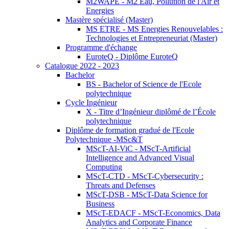
M2WAPE - M2 Eau, Pollution de l'Air et
Energies
Mastère spécialisé (Master)
MS ETRE - MS Energies Renouvelables :
Technologies et Entrepreneuriat (Master)
Programme d'échange
EuroteQ - Diplôme EuroteQ
Catalogue 2022 - 2023
Bachelor
BS - Bachelor of Science de l'Ecole
polytechnique
Cycle Ingénieur
X - Titre d’Ingénieur diplômé de l’École
polytechnique
Diplôme de formation gradué de l'Ecole
Polytechnique -MSc&T
MScT-AI-ViC - MScT-Artificial
Intelligence and Advanced Visual
Computing
MScT-CTD - MScT-Cybersecurity :
Threats and Defenses
MScT-DSB - MScT-Data Science for
Business
MScT-EDACF - MScT-Economics, Data
Analytics and Corporate Finance