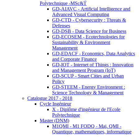
Polytechnique -MSc&T
GD-AIAVC - Artificial Intelligence and
Advanced Visual Computing
GD-CTD - Cybersecurity : Threats &
Defenses
GD-DSB - Data Science for Business
GD-ECOSEM - Ecotechnologies for
Sustainability & Environment
Management
GD-EDACF - Economics, Data Analytics
and Corporate Finance
GD-IOT - Internet of Things : Innovation
and Management Program (IoT)
GD-SCUP - Smart Cities and Urban
Policy
GD-STEEM - Energy Environment :
Science Technology & Management
Catalogue 2017 - 2018
Cycle Ingénieur
X - Diplôme d'ingénieur de l'Ecole
Polytechnique
Master (DNM)
M1QMI - M1 FODQ - Maj. QMI -
Quantique, mathematiques, informatique