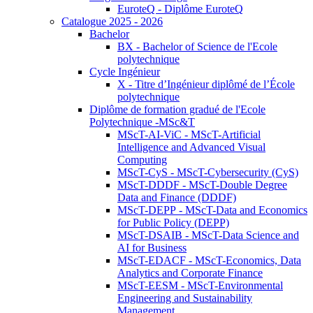
EuroteQ - Diplôme EuroteQ
Catalogue 2025 - 2026
Bachelor
BX - Bachelor of Science de l'Ecole
polytechnique
Cycle Ingénieur
X - Titre d’Ingénieur diplômé de l’École
polytechnique
Diplôme de formation gradué de l'Ecole
Polytechnique -MSc&T
MScT-AI-ViC - MScT-Artificial
Intelligence and Advanced Visual
Computing
MScT-CyS - MScT-Cybersecurity (CyS)
MScT-DDDF - MScT-Double Degree
Data and Finance (DDDF)
MScT-DEPP - MScT-Data and Economics
for Public Policy (DEPP)
MScT-DSAIB - MScT-Data Science and
AI for Business
MScT-EDACF - MScT-Economics, Data
Analytics and Corporate Finance
MScT-EESM - MScT-Environmental
Engineering and Sustainability
Management