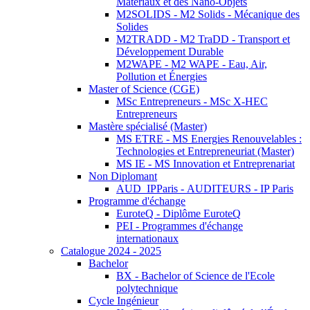
Matériaux et des Nano-Objets
M2SOLIDS - M2 Solids - Mécanique des
Solides
M2TRADD - M2 TraDD - Transport et
Développement Durable
M2WAPE - M2 WAPE - Eau, Air,
Pollution et Énergies
Master of Science (CGE)
MSc Entrepreneurs - MSc X-HEC
Entrepreneurs
Mastère spécialisé (Master)
MS ETRE - MS Energies Renouvelables :
Technologies et Entrepreneuriat (Master)
MS IE - MS Innovation et Entreprenariat
Non Diplomant
AUD_IPParis - AUDITEURS - IP Paris
Programme d'échange
EuroteQ - Diplôme EuroteQ
PEI - Programmes d'échange
internationaux
Catalogue 2024 - 2025
Bachelor
BX - Bachelor of Science de l'Ecole
polytechnique
Cycle Ingénieur