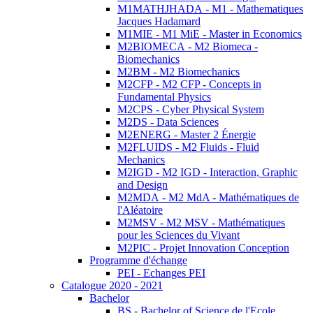
M1MATHJHADA - M1 - Mathematiques
Jacques Hadamard
M1MIE - M1 MiE - Master in Economics
M2BIOMECA - M2 Biomeca -
Biomechanics
M2BM - M2 Biomechanics
M2CFP - M2 CFP - Concepts in
Fundamental Physics
M2CPS - Cyber Physical System
M2DS - Data Sciences
M2ENERG - Master 2 Énergie
M2FLUIDS - M2 Fluids - Fluid
Mechanics
M2IGD - M2 IGD - Interaction, Graphic
and Design
M2MDA - M2 MdA - Mathématiques de
l'Aléatoire
M2MSV - M2 MSV - Mathématiques
pour les Sciences du Vivant
M2PIC - Projet Innovation Conception
Programme d'échange
PEI - Echanges PEI
Catalogue 2020 - 2021
Bachelor
BS - Bachelor of Science de l'Ecole