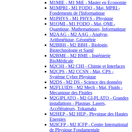
M1MIE - M1 MiE - Master en Economie
M1MPRI - M1 FODQ - Maj. MPRI -
Fondements de l'Informatique
M1PHYS - M1 PHYS - Physique
M1QMI - M1 FODQ - Maj. QMI -
Quantique, Mathematiques, Informatique
M2AAG - M2 AAG - Analyse,
Arithmétique, Géométrie
M2BBH - M2 BBH - Biologie,
Biotechnologie et Santé
M2BME - M2 BME - Ingénierie
BioMédicale
M2CHI - M2 CHI - Chimie et Interfaces
M2CPS - M2 CCSN - Maj. CPS -
Système Cyber Physique
M2DS - M2 DS - Science des données
M2FLUIDS - M2 Mech - Maj. Fluids -
Mecanique des Fluides
M2GIPLATO - M2 GI-PLATO - Grandes
installations - Plasmas, Lasers,
Accélérateurs, Tokamaks
M2HEP - M2 HEP - Physique des Hautes
Energies
M2ICFP - M2 ICFP - Centre International
de Physique Fondamentale