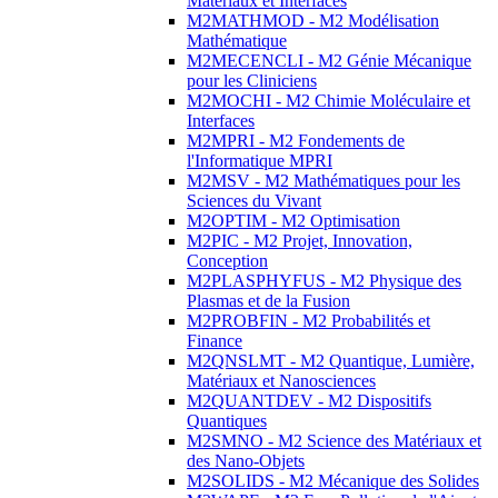
Matériaux et Interfaces
M2MATHMOD - M2 Modélisation
Mathématique
M2MECENCLI - M2 Génie Mécanique
pour les Cliniciens
M2MOCHI - M2 Chimie Moléculaire et
Interfaces
M2MPRI - M2 Fondements de
l'Informatique MPRI
M2MSV - M2 Mathématiques pour les
Sciences du Vivant
M2OPTIM - M2 Optimisation
M2PIC - M2 Projet, Innovation,
Conception
M2PLASPHYFUS - M2 Physique des
Plasmas et de la Fusion
M2PROBFIN - M2 Probabilités et
Finance
M2QNSLMT - M2 Quantique, Lumière,
Matériaux et Nanosciences
M2QUANTDEV - M2 Dispositifs
Quantiques
M2SMNO - M2 Science des Matériaux et
des Nano-Objets
M2SOLIDS - M2 Mécanique des Solides