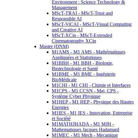
Environment : Science Technology &
Management
MScT-TRAI - MScT-Trust and
Responsible AI
MScT-ViCAI - MScT-Visual Computing
and Creative AI
MScT-XCin - MScT-Extended
Cinematography XCin
Master (DNM)
M1AMS - M1 AMS - Mathématiques
Appliquées et Statistiques
M1BBH - M1 BBH - Biologie,
Biotechnologie et Santé
M1BME - M1 BME - Ingénierie
BioMédicale
M1CHI - M1 CHI - Chimie et Interfaces
M1CPS - M1 CCSN - Maj. CPS -
Système Cyber Physique
M1HEP - M1 HEP - Physique des Hautes
Energies
M1IES - M1 IES - Innovation, Entreprise
et Société
M1MATHJHADA - M1 MJH -
Mathematiques Jacques Hadamard
M1MEC - M1 Mech - Mecanique