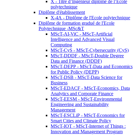
X - Titre d’Ingénieur diplômé de l’École
polytechnique
Diplôme d'établissement
X-4A - Diplôme de l'Ecole polytechnique
Diplôme de formation gradué de l'Ecole
Polytechnique -MSc&T
MScT-AI-ViC - MScT-Artificial
Intelligence and Advanced Visual
Computing
MScT-CyS - MScT-Cybersecurity (CyS)
MScT-DDDF - MScT-Double Degree
Data and Finance (DDDF)
MScT-DEPP - MScT-Data and Economics
for Public Policy (DEPP)
MScT-DSB - MScT-Data Science for
Business
MScT-EDACF - MScT-Economics, Data
Analytics and Corporate Finance
MScT-EESM - MScT-Environmental
Engineering and Sustainability
Management
MScT-ESCLiP - MScT-Economics for
Smart Cities and Climate Policy
MScT-IOT - MScT-Internet of Things :
Innovation and Management Program