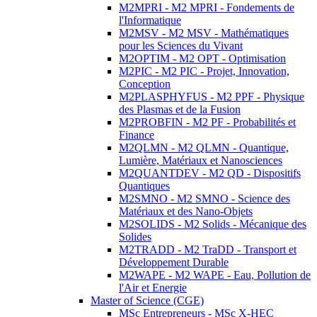
M2MPRI - M2 MPRI - Fondements de
l'Informatique
M2MSV - M2 MSV - Mathématiques
pour les Sciences du Vivant
M2OPTIM - M2 OPT - Optimisation
M2PIC - M2 PIC - Projet, Innovation,
Conception
M2PLASPHYFUS - M2 PPF - Physique
des Plasmas et de la Fusion
M2PROBFIN - M2 PF - Probabilités et
Finance
M2QLMN - M2 QLMN - Quantique,
Lumière, Matériaux et Nanosciences
M2QUANTDEV - M2 QD - Dispositifs
Quantiques
M2SMNO - M2 SMNO - Science des
Matériaux et des Nano-Objets
M2SOLIDS - M2 Solids - Mécanique des
Solides
M2TRADD - M2 TraDD - Transport et
Développement Durable
M2WAPE - M2 WAPE - Eau, Pollution de
l'Air et Energie
Master of Science (CGE)
MSc Entrepreneurs - MSc X-HEC