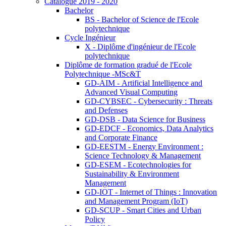
Catalogue 2019 - 2020
Bachelor
BS - Bachelor of Science de l'Ecole
polytechnique
Cycle Ingénieur
X - Diplôme d'ingénieur de l'Ecole
polytechnique
Diplôme de formation gradué de l'Ecole
Polytechnique -MSc&T
GD-AIM - Artificial Intelligence and
Advanced Visual Computing
GD-CYBSEC - Cybersecurity : Threats
and Defenses
GD-DSB - Data Science for Business
GD-EDCF - Economics, Data Analytics
and Corporate Finance
GD-EESTM - Energy Environment :
Science Technology & Management
GD-ESEM - Ecotechnologies for
Sustainability & Environment
Management
GD-IOT - Internet of Things : Innovation
and Management Program (IoT)
GD-SCUP - Smart Cities and Urban
Policy