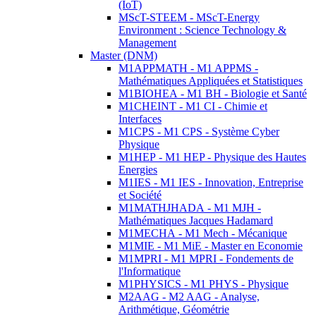
(IoT)
MScT-STEEM - MScT-Energy
Environment : Science Technology &
Management
Master (DNM)
M1APPMATH - M1 APPMS -
Mathématiques Appliquées et Statistiques
M1BIOHEA - M1 BH - Biologie et Santé
M1CHEINT - M1 CI - Chimie et
Interfaces
M1CPS - M1 CPS - Système Cyber
Physique
M1HEP - M1 HEP - Physique des Hautes
Energies
M1IES - M1 IES - Innovation, Entreprise
et Société
M1MATHJHADA - M1 MJH -
Mathématiques Jacques Hadamard
M1MECHA - M1 Mech - Mécanique
M1MIE - M1 MiE - Master en Economie
M1MPRI - M1 MPRI - Fondements de
l'Informatique
M1PHYSICS - M1 PHYS - Physique
M2AAG - M2 AAG - Analyse,
Arithmétique, Géométrie