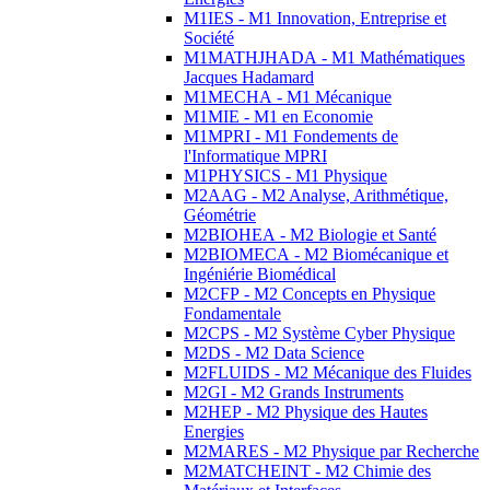
M1IES - M1 Innovation, Entreprise et
Société
M1MATHJHADA - M1 Mathématiques
Jacques Hadamard
M1MECHA - M1 Mécanique
M1MIE - M1 en Economie
M1MPRI - M1 Fondements de
l'Informatique MPRI
M1PHYSICS - M1 Physique
M2AAG - M2 Analyse, Arithmétique,
Géométrie
M2BIOHEA - M2 Biologie et Santé
M2BIOMECA - M2 Biomécanique et
Ingéniérie Biomédical
M2CFP - M2 Concepts en Physique
Fondamentale
M2CPS - M2 Système Cyber Physique
M2DS - M2 Data Science
M2FLUIDS - M2 Mécanique des Fluides
M2GI - M2 Grands Instruments
M2HEP - M2 Physique des Hautes
Energies
M2MARES - M2 Physique par Recherche
M2MATCHEINT - M2 Chimie des