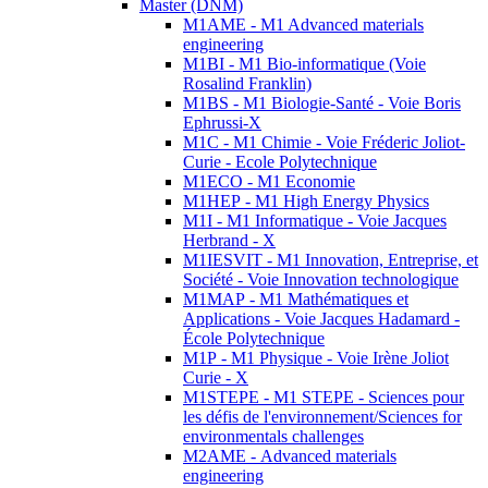
Master (DNM)
M1AME - M1 Advanced materials
engineering
M1BI - M1 Bio-informatique (Voie
Rosalind Franklin)
M1BS - M1 Biologie-Santé - Voie Boris
Ephrussi-X
M1C - M1 Chimie - Voie Fréderic Joliot-
Curie - Ecole Polytechnique
M1ECO - M1 Economie
M1HEP - M1 High Energy Physics
M1I - M1 Informatique - Voie Jacques
Herbrand - X
M1IESVIT - M1 Innovation, Entreprise, et
Société - Voie Innovation technologique
M1MAP - M1 Mathématiques et
Applications - Voie Jacques Hadamard -
École Polytechnique
M1P - M1 Physique - Voie Irène Joliot
Curie - X
M1STEPE - M1 STEPE - Sciences pour
les défis de l'environnement/Sciences for
environmentals challenges
M2AME - Advanced materials
engineering