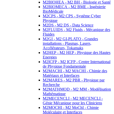
M2BIOHEA - M2 BH - Biologie et Santé
M2BIOMECA - M2 BME - Ingénierie
BioMédicale
M2CPS - M2 CPS - Système Cyber
Physique
M2DS - M2 DS - Data Science
M2FLUIDS - M2 Fluids - Mécanique des
Fluides
M2GI - M2 GI-PLATO - Grandes
installations - Plasmas, Lasers,
Accélérateurs, Tokamaks
M2HEP - M2 HEP - Physique des Hautes
Energies
M2ICFP - M2 ICFP - Centre International
de Physique Fondamentale
M2MACHI - M2 MACHI - Chimie des
Matériaux et Interfaces
M2MARES - M2 PBR - Physique par
Recherche
M2MATHMOD - M2 MM - Modélisation
Mathématique
M2MECENCLI - M2 MECENCLI -
Génie Mécanique pour les Cliniciens
M2MOCHI - M2 MoChI - Chimie
Moléculaire et Interfaces