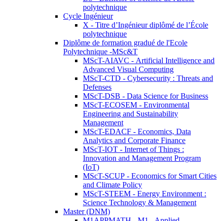
polytechnique
Cycle Ingénieur
X - Titre d’Ingénieur diplômé de l’École
polytechnique
Diplôme de formation gradué de l'Ecole
Polytechnique -MSc&T
MScT-AIAVC - Artificial Intelligence and
Advanced Visual Computing
MScT-CTD - Cybersecurity : Threats and
Defenses
MScT-DSB - Data Science for Business
MScT-ECOSEM - Environmental
Engineering and Sustainability
Management
MScT-EDACF - Economics, Data
Analytics and Corporate Finance
MScT-IOT - Internet of Things :
Innovation and Management Program
(IoT)
MScT-SCUP - Economics for Smart Cities
and Climate Policy
MScT-STEEM - Energy Environment :
Science Technology & Management
Master (DNM)
M1APPMATH - M1 - Applied