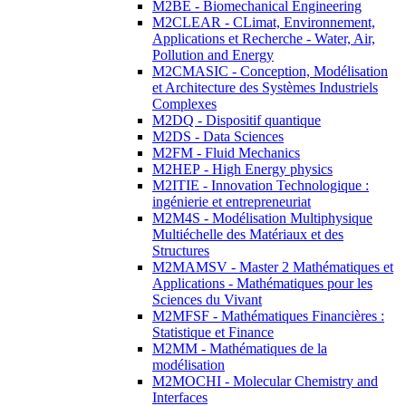
M2BE - Biomechanical Engineering
M2CLEAR - CLimat, Environnement,
Applications et Recherche - Water, Air,
Pollution and Energy
M2CMASIC - Conception, Modélisation
et Architecture des Systèmes Industriels
Complexes
M2DQ - Dispositif quantique
M2DS - Data Sciences
M2FM - Fluid Mechanics
M2HEP - High Energy physics
M2ITIE - Innovation Technologique :
ingénierie et entrepreneuriat
M2M4S - Modélisation Multiphysique
Multiéchelle des Matériaux et des
Structures
M2MAMSV - Master 2 Mathématiques et
Applications - Mathématiques pour les
Sciences du Vivant
M2MFSF - Mathématiques Financières :
Statistique et Finance
M2MM - Mathématiques de la
modélisation
M2MOCHI - Molecular Chemistry and
Interfaces