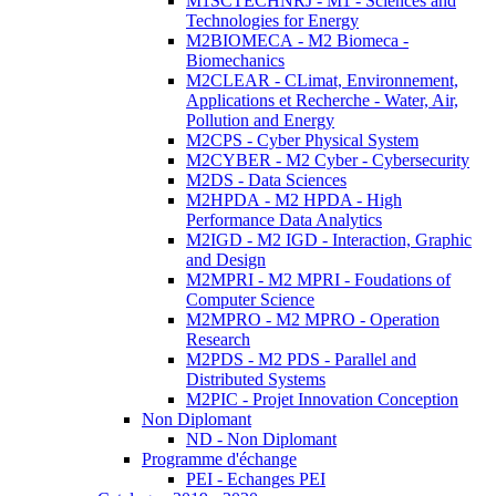
M1SCTECHNRJ - M1 - Sciences and
Technologies for Energy
M2BIOMECA - M2 Biomeca -
Biomechanics
M2CLEAR - CLimat, Environnement,
Applications et Recherche - Water, Air,
Pollution and Energy
M2CPS - Cyber Physical System
M2CYBER - M2 Cyber - Cybersecurity
M2DS - Data Sciences
M2HPDA - M2 HPDA - High
Performance Data Analytics
M2IGD - M2 IGD - Interaction, Graphic
and Design
M2MPRI - M2 MPRI - Foudations of
Computer Science
M2MPRO - M2 MPRO - Operation
Research
M2PDS - M2 PDS - Parallel and
Distributed Systems
M2PIC - Projet Innovation Conception
Non Diplomant
ND - Non Diplomant
Programme d'échange
PEI - Echanges PEI