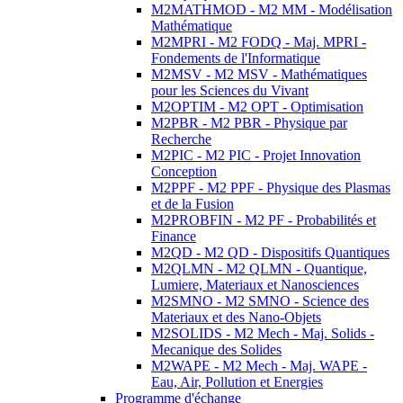
M2MATHMOD - M2 MM - Modélisation
Mathématique
M2MPRI - M2 FODQ - Maj. MPRI -
Fondements de l'Informatique
M2MSV - M2 MSV - Mathématiques
pour les Sciences du Vivant
M2OPTIM - M2 OPT - Optimisation
M2PBR - M2 PBR - Physique par
Recherche
M2PIC - M2 PIC - Projet Innovation
Conception
M2PPF - M2 PPF - Physique des Plasmas
et de la Fusion
M2PROBFIN - M2 PF - Probabilités et
Finance
M2QD - M2 QD - Dispositifs Quantiques
M2QLMN - M2 QLMN - Quantique,
Lumiere, Materiaux et Nanosciences
M2SMNO - M2 SMNO - Science des
Materiaux et des Nano-Objets
M2SOLIDS - M2 Mech - Maj. Solids -
Mecanique des Solides
M2WAPE - M2 Mech - Maj. WAPE -
Eau, Air, Pollution et Energies
Programme d'échange