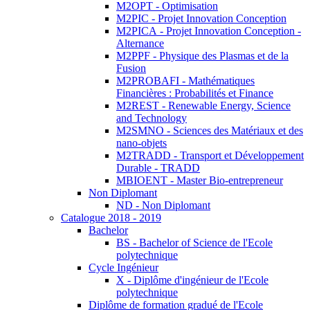
M2OPT - Optimisation
M2PIC - Projet Innovation Conception
M2PICA - Projet Innovation Conception -
Alternance
M2PPF - Physique des Plasmas et de la
Fusion
M2PROBAFI - Mathématiques
Financières : Probabilités et Finance
M2REST - Renewable Energy, Science
and Technology
M2SMNO - Sciences des Matériaux et des
nano-objets
M2TRADD - Transport et Développement
Durable - TRADD
MBIOENT - Master Bio-entrepreneur
Non Diplomant
ND - Non Diplomant
Catalogue 2018 - 2019
Bachelor
BS - Bachelor of Science de l'Ecole
polytechnique
Cycle Ingénieur
X - Diplôme d'ingénieur de l'Ecole
polytechnique
Diplôme de formation gradué de l'Ecole