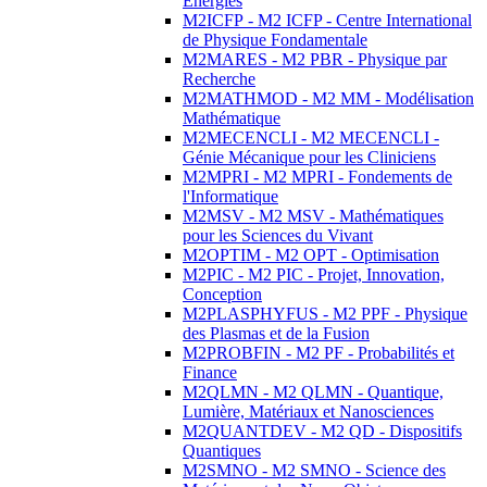
Energies
M2ICFP - M2 ICFP - Centre International
de Physique Fondamentale
M2MARES - M2 PBR - Physique par
Recherche
M2MATHMOD - M2 MM - Modélisation
Mathématique
M2MECENCLI - M2 MECENCLI -
Génie Mécanique pour les Cliniciens
M2MPRI - M2 MPRI - Fondements de
l'Informatique
M2MSV - M2 MSV - Mathématiques
pour les Sciences du Vivant
M2OPTIM - M2 OPT - Optimisation
M2PIC - M2 PIC - Projet, Innovation,
Conception
M2PLASPHYFUS - M2 PPF - Physique
des Plasmas et de la Fusion
M2PROBFIN - M2 PF - Probabilités et
Finance
M2QLMN - M2 QLMN - Quantique,
Lumière, Matériaux et Nanosciences
M2QUANTDEV - M2 QD - Dispositifs
Quantiques
M2SMNO - M2 SMNO - Science des