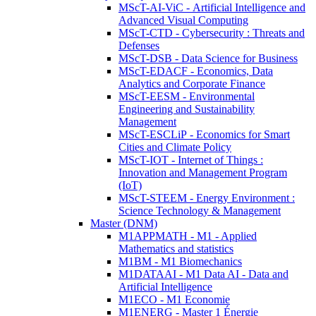
MScT-AI-ViC - Artificial Intelligence and
Advanced Visual Computing
MScT-CTD - Cybersecurity : Threats and
Defenses
MScT-DSB - Data Science for Business
MScT-EDACF - Economics, Data
Analytics and Corporate Finance
MScT-EESM - Environmental
Engineering and Sustainability
Management
MScT-ESCLiP - Economics for Smart
Cities and Climate Policy
MScT-IOT - Internet of Things :
Innovation and Management Program
(IoT)
MScT-STEEM - Energy Environment :
Science Technology & Management
Master (DNM)
M1APPMATH - M1 - Applied
Mathematics and statistics
M1BM - M1 Biomechanics
M1DATAAI - M1 Data AI - Data and
Artificial Intelligence
M1ECO - M1 Economie
M1ENERG - Master 1 Énergie