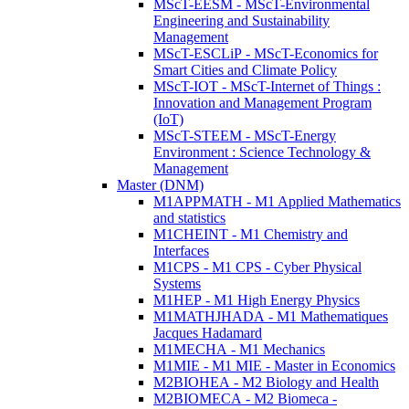
MScT-EESM - MScT-Environmental
Engineering and Sustainability
Management
MScT-ESCLiP - MScT-Economics for
Smart Cities and Climate Policy
MScT-IOT - MScT-Internet of Things :
Innovation and Management Program
(IoT)
MScT-STEEM - MScT-Energy
Environment : Science Technology &
Management
Master (DNM)
M1APPMATH - M1 Applied Mathematics
and statistics
M1CHEINT - M1 Chemistry and
Interfaces
M1CPS - M1 CPS - Cyber Physical
Systems
M1HEP - M1 High Energy Physics
M1MATHJHADA - M1 Mathematiques
Jacques Hadamard
M1MECHA - M1 Mechanics
M1MIE - M1 MIE - Master in Economics
M2BIOHEA - M2 Biology and Health
M2BIOMECA - M2 Biomeca -