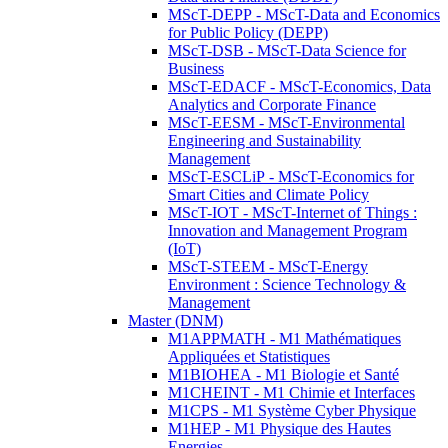
MScT-DEPP - MScT-Data and Economics
for Public Policy (DEPP)
MScT-DSB - MScT-Data Science for
Business
MScT-EDACF - MScT-Economics, Data
Analytics and Corporate Finance
MScT-EESM - MScT-Environmental
Engineering and Sustainability
Management
MScT-ESCLiP - MScT-Economics for
Smart Cities and Climate Policy
MScT-IOT - MScT-Internet of Things :
Innovation and Management Program
(IoT)
MScT-STEEM - MScT-Energy
Environment : Science Technology &
Management
Master (DNM)
M1APPMATH - M1 Mathématiques
Appliquées et Statistiques
M1BIOHEA - M1 Biologie et Santé
M1CHEINT - M1 Chimie et Interfaces
M1CPS - M1 Système Cyber Physique
M1HEP - M1 Physique des Hautes
Energies