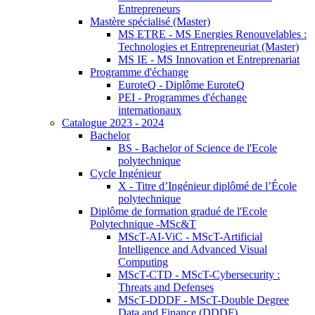
Entrepreneurs
Mastère spécialisé (Master)
MS ETRE - MS Energies Renouvelables :
Technologies et Entrepreneuriat (Master)
MS IE - MS Innovation et Entreprenariat
Programme d'échange
EuroteQ - Diplôme EuroteQ
PEI - Programmes d'échange
internationaux
Catalogue 2023 - 2024
Bachelor
BS - Bachelor of Science de l'Ecole
polytechnique
Cycle Ingénieur
X - Titre d’Ingénieur diplômé de l’École
polytechnique
Diplôme de formation gradué de l'Ecole
Polytechnique -MSc&T
MScT-AI-ViC - MScT-Artificial
Intelligence and Advanced Visual
Computing
MScT-CTD - MScT-Cybersecurity :
Threats and Defenses
MScT-DDDF - MScT-Double Degree
Data and Finance (DDDF)