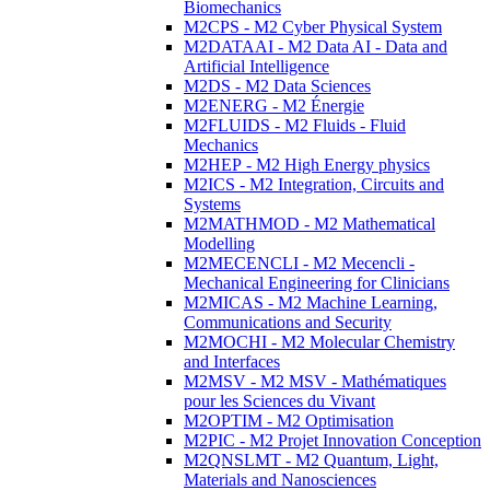
Biomechanics
M2CPS - M2 Cyber Physical System
M2DATAAI - M2 Data AI - Data and
Artificial Intelligence
M2DS - M2 Data Sciences
M2ENERG - M2 Énergie
M2FLUIDS - M2 Fluids - Fluid
Mechanics
M2HEP - M2 High Energy physics
M2ICS - M2 Integration, Circuits and
Systems
M2MATHMOD - M2 Mathematical
Modelling
M2MECENCLI - M2 Mecencli -
Mechanical Engineering for Clinicians
M2MICAS - M2 Machine Learning,
Communications and Security
M2MOCHI - M2 Molecular Chemistry
and Interfaces
M2MSV - M2 MSV - Mathématiques
pour les Sciences du Vivant
M2OPTIM - M2 Optimisation
M2PIC - M2 Projet Innovation Conception
M2QNSLMT - M2 Quantum, Light,
Materials and Nanosciences