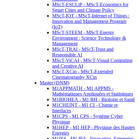
MScT-ESCLiP - MScT-Economics for
Smart Cities and Climate Policy
MScT-IOT - MScT-Internet of Things :
Innovation and Management Program
(IoT)
MScT-STEEM - MScT-Energy
Environment : Science Technology &
Management
MScT-TRAI - MScT-Trust and
Responsible AI
MScT-ViCAI - MScT-Visual Computing
and Creative AI
MScT-XCin - MScT-Extended
Cinematography XCin
Master (DNM)
M1APPMATH - M1 APPMS -
Mathématiques Appliquées et Statistiques
M1BIOHEA - M1 BH - Biologie et Santé
M1CHEINT - M1 CI - Chimie et
Interfaces
M1CPS - M1 CPS - Système Cyber
Physique
M1HEP - M1 HEP - Physique des Hautes
Energies
M1IES - M1 IES - Innovation, Entreprise