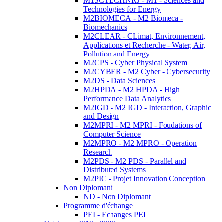
M1SCTECHNRJ - M1 - Sciences and
Technologies for Energy
M2BIOMECA - M2 Biomeca -
Biomechanics
M2CLEAR - CLimat, Environnement,
Applications et Recherche - Water, Air,
Pollution and Energy
M2CPS - Cyber Physical System
M2CYBER - M2 Cyber - Cybersecurity
M2DS - Data Sciences
M2HPDA - M2 HPDA - High
Performance Data Analytics
M2IGD - M2 IGD - Interaction, Graphic
and Design
M2MPRI - M2 MPRI - Foudations of
Computer Science
M2MPRO - M2 MPRO - Operation
Research
M2PDS - M2 PDS - Parallel and
Distributed Systems
M2PIC - Projet Innovation Conception
Non Diplomant
ND - Non Diplomant
Programme d'échange
PEI - Echanges PEI