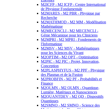
Energies
M2ICFP - M2 ICFP - Centre International
de Physique Fondamentale
M2MARES - M2 PBR - Physique par
Recherche
M2MATHMOD - M2 MM - Modélisation
Mathématique
M2MECENCLI - M2 MECENCLI -
Génie Mécanique pour les Cliniciens
M2MPRI - M2 MPRI - Fondements de
l'Informatique
M2MSV - M2 MSV - Mathématiques
pour les Sciences du Vivant
M2OPTIM - M2 OPT - Optimisation
M2PIC - M2 PIC - Projet, Innovation,
Conception
M2PLASPHYFUS - M2 PPF - Physique
des Plasmas et de la Fusion
M2PROBFIN - M2 PF - Probabilités et
Finance
M2QLMN - M2 QLMN - Quantique,
Lumière, Matériaux et Nanosciences
M2QUANTDEV - M2 QD - Dispositifs
Quantiques
M2SMNO - M2 SMNO - Science des