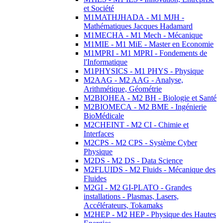
et Société
M1MATHJHADA - M1 MJH -
Mathématiques Jacques Hadamard
M1MECHA - M1 Mech - Mécanique
M1MIE - M1 MiE - Master en Economie
M1MPRI - M1 MPRI - Fondements de
l'Informatique
M1PHYSICS - M1 PHYS - Physique
M2AAG - M2 AAG - Analyse,
Arithmétique, Géométrie
M2BIOHEA - M2 BH - Biologie et Santé
M2BIOMECA - M2 BME - Ingénierie
BioMédicale
M2CHEINT - M2 CI - Chimie et
Interfaces
M2CPS - M2 CPS - Système Cyber
Physique
M2DS - M2 DS - Data Science
M2FLUIDS - M2 Fluids - Mécanique des
Fluides
M2GI - M2 GI-PLATO - Grandes
installations - Plasmas, Lasers,
Accélérateurs, Tokamaks
M2HEP - M2 HEP - Physique des Hautes