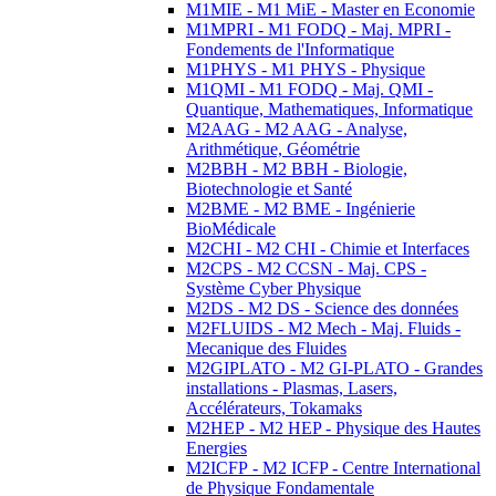
M1MIE - M1 MiE - Master en Economie
M1MPRI - M1 FODQ - Maj. MPRI -
Fondements de l'Informatique
M1PHYS - M1 PHYS - Physique
M1QMI - M1 FODQ - Maj. QMI -
Quantique, Mathematiques, Informatique
M2AAG - M2 AAG - Analyse,
Arithmétique, Géométrie
M2BBH - M2 BBH - Biologie,
Biotechnologie et Santé
M2BME - M2 BME - Ingénierie
BioMédicale
M2CHI - M2 CHI - Chimie et Interfaces
M2CPS - M2 CCSN - Maj. CPS -
Système Cyber Physique
M2DS - M2 DS - Science des données
M2FLUIDS - M2 Mech - Maj. Fluids -
Mecanique des Fluides
M2GIPLATO - M2 GI-PLATO - Grandes
installations - Plasmas, Lasers,
Accélérateurs, Tokamaks
M2HEP - M2 HEP - Physique des Hautes
Energies
M2ICFP - M2 ICFP - Centre International
de Physique Fondamentale