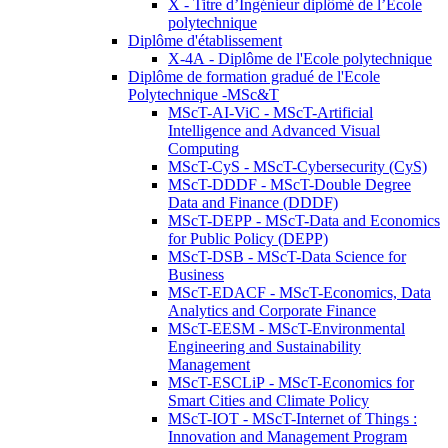
X - Titre d’Ingénieur diplômé de l’École
polytechnique
Diplôme d'établissement
X-4A - Diplôme de l'Ecole polytechnique
Diplôme de formation gradué de l'Ecole
Polytechnique -MSc&T
MScT-AI-ViC - MScT-Artificial
Intelligence and Advanced Visual
Computing
MScT-CyS - MScT-Cybersecurity (CyS)
MScT-DDDF - MScT-Double Degree
Data and Finance (DDDF)
MScT-DEPP - MScT-Data and Economics
for Public Policy (DEPP)
MScT-DSB - MScT-Data Science for
Business
MScT-EDACF - MScT-Economics, Data
Analytics and Corporate Finance
MScT-EESM - MScT-Environmental
Engineering and Sustainability
Management
MScT-ESCLiP - MScT-Economics for
Smart Cities and Climate Policy
MScT-IOT - MScT-Internet of Things :
Innovation and Management Program