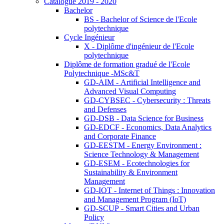
Catalogue 2019 - 2020
Bachelor
BS - Bachelor of Science de l'Ecole
polytechnique
Cycle Ingénieur
X - Diplôme d'ingénieur de l'Ecole
polytechnique
Diplôme de formation gradué de l'Ecole
Polytechnique -MSc&T
GD-AIM - Artificial Intelligence and
Advanced Visual Computing
GD-CYBSEC - Cybersecurity : Threats
and Defenses
GD-DSB - Data Science for Business
GD-EDCF - Economics, Data Analytics
and Corporate Finance
GD-EESTM - Energy Environment :
Science Technology & Management
GD-ESEM - Ecotechnologies for
Sustainability & Environment
Management
GD-IOT - Internet of Things : Innovation
and Management Program (IoT)
GD-SCUP - Smart Cities and Urban
Policy