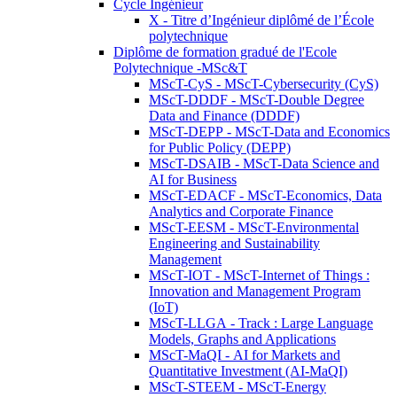
Cycle Ingénieur
X - Titre d’Ingénieur diplômé de l’École
polytechnique
Diplôme de formation gradué de l'Ecole
Polytechnique -MSc&T
MScT-CyS - MScT-Cybersecurity (CyS)
MScT-DDDF - MScT-Double Degree
Data and Finance (DDDF)
MScT-DEPP - MScT-Data and Economics
for Public Policy (DEPP)
MScT-DSAIB - MScT-Data Science and
AI for Business
MScT-EDACF - MScT-Economics, Data
Analytics and Corporate Finance
MScT-EESM - MScT-Environmental
Engineering and Sustainability
Management
MScT-IOT - MScT-Internet of Things :
Innovation and Management Program
(IoT)
MScT-LLGA - Track : Large Language
Models, Graphs and Applications
MScT-MaQI - AI for Markets and
Quantitative Investment (AI-MaQI)
MScT-STEEM - MScT-Energy