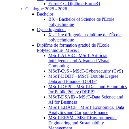
EuroteQ - Diplôme EuroteQ
Catalogue 2025 - 2026
Bachelor
BX - Bachelor of Science de l'Ecole
polytechnique
Cycle Ingénieur
X - Titre d’Ingénieur diplômé de l’École
polytechnique
Diplôme de formation gradué de l'Ecole
Polytechnique -MSc&T
MScT-AI-ViC - MScT-Artificial
Intelligence and Advanced Visual
Computing
MScT-CyS - MScT-Cybersecurity (CyS)
MScT-DDDF - MScT-Double Degree
Data and Finance (DDDF)
MScT-DEPP - MScT-Data and Economics
for Public Policy (DEPP)
MScT-DSAIB - MScT-Data Science and
AI for Business
MScT-EDACF - MScT-Economics, Data
Analytics and Corporate Finance
MScT-EESM - MScT-Environmental
Engineering and Sustainability
Management