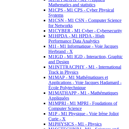
Mathematics and statistics
M1CPS - M1 CPS - Cyber Physical
Systems
M1CSN - M1 CSN - Computer Science
for Networks
M1CYBER - M1 Cyber - Cybersecurity
M1HPDA - M1 HPDA - High
Performance Data Analytics
M1I - M1 Informatique - Voie Jacques
Herbrand - X
M1IGD - M1 IGD - Interaction, Graphic
and Design
M1INTTRACPHY - M1 - International
Track in Physics
M1MAP - M1 Mathématiques et
Applications - Voie Jacques Hadamard -
École Polytechnique
M1MATHAPP - M1 - Mathématiques
Appliquées
M1MPRI - M1 MPRI - Foudations of
Computer Science
M1P - M1 Physique - Voie Irène Joliot
Curie - X
M1PHYSICS - M1 - Physics