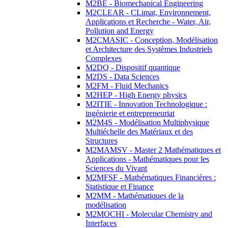
M2BE - Biomechanical Engineering
M2CLEAR - CLimat, Environnement,
Applications et Recherche - Water, Air,
Pollution and Energy
M2CMASIC - Conception, Modélisation
et Architecture des Systèmes Industriels
Complexes
M2DQ - Dispositif quantique
M2DS - Data Sciences
M2FM - Fluid Mechanics
M2HEP - High Energy physics
M2ITIE - Innovation Technologique :
ingénierie et entrepreneuriat
M2M4S - Modélisation Multiphysique
Multiéchelle des Matériaux et des
Structures
M2MAMSV - Master 2 Mathématiques et
Applications - Mathématiques pour les
Sciences du Vivant
M2MFSF - Mathématiques Financières :
Statistique et Finance
M2MM - Mathématiques de la
modélisation
M2MOCHI - Molecular Chemistry and
Interfaces