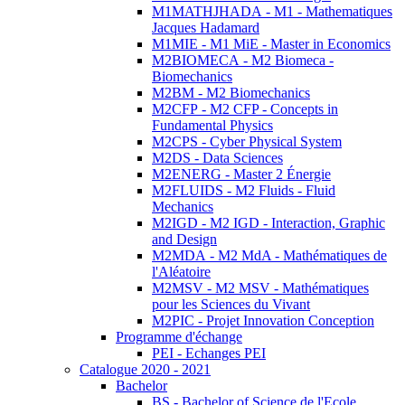
M1MATHJHADA - M1 - Mathematiques
Jacques Hadamard
M1MIE - M1 MiE - Master in Economics
M2BIOMECA - M2 Biomeca -
Biomechanics
M2BM - M2 Biomechanics
M2CFP - M2 CFP - Concepts in
Fundamental Physics
M2CPS - Cyber Physical System
M2DS - Data Sciences
M2ENERG - Master 2 Énergie
M2FLUIDS - M2 Fluids - Fluid
Mechanics
M2IGD - M2 IGD - Interaction, Graphic
and Design
M2MDA - M2 MdA - Mathématiques de
l'Aléatoire
M2MSV - M2 MSV - Mathématiques
pour les Sciences du Vivant
M2PIC - Projet Innovation Conception
Programme d'échange
PEI - Echanges PEI
Catalogue 2020 - 2021
Bachelor
BS - Bachelor of Science de l'Ecole