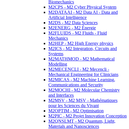
Biomechanics
M2CPS - M2 Cyber Physical System
M2DATAAI - M2 Data AI - Data and
Artificial Intelligence
M2DS - M2 Data Sciences
M2ENERG - M2 Énergie
M2FLUIDS - M2 Fluids - Fluid
Mechanics
M2HEP - M2 High Energy physics
M2ICS - M2 Integration, Circuits and
Systems
M2MATHMOD - M2 Mathematical
Modelling
M2MECENCLI - M2 Mecencli -
Mechanical Engineering for Clinicians
M2MICAS - M2 Machine Learning,
Communications and Security
M2MOCHI - M2 Molecular Chemistry
and Interfaces
M2MSV - M2 MSV - Mathématiques
pour les Sciences du Vivant
M2OPTIM - M2 Optimisation
M2PIC - M2 Projet Innovation Conception
M2QNSLMT - M2 Quantum, Light,
Materials and Nanosciences