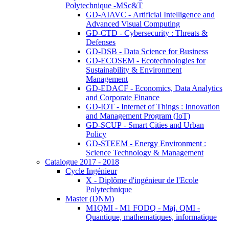
Polytechnique -MSc&T
GD-AIAVC - Artificial Intelligence and
Advanced Visual Computing
GD-CTD - Cybersecurity : Threats &
Defenses
GD-DSB - Data Science for Business
GD-ECOSEM - Ecotechnologies for
Sustainability & Environment
Management
GD-EDACF - Economics, Data Analytics
and Corporate Finance
GD-IOT - Internet of Things : Innovation
and Management Program (IoT)
GD-SCUP - Smart Cities and Urban
Policy
GD-STEEM - Energy Environment :
Science Technology & Management
Catalogue 2017 - 2018
Cycle Ingénieur
X - Diplôme d'ingénieur de l'Ecole
Polytechnique
Master (DNM)
M1QMI - M1 FODQ - Maj. QMI -
Quantique, mathematiques, informatique