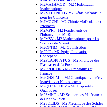
Matériaux et Interfaces
M2MATHMOD - M2 Modélisation
Mathématique
M2MECENCLI - M2 Génie Mécanique
pour les Cliniciens
M2MOCHI - M2 Chimie Moléculaire et
Interfaces
M2MPRI - M2 Fondements de
l'Informatique MPRI
M2MSV - M2 Mathématiques pour les
Sciences du Vivant
M2OPTIM - M2 Optimisation
M2PIC - M2 Projet, Innovation,
Conception
M2PLASPHYFUS - M2 Physique des
Plasmas et de la Fusion
M2PROBFIN - M2 Probabilités et
Finance
M2QNSLMT - M2 Quantique, Lumière,
Matériaux et Nanosciences
M2QUANTDEV - M2 Dispositifs
Quantiques
M2SMNO - M2 Science des Matériaux et
des Nano-Objets
M2SOLIDS - M2 Mécanique des Solides