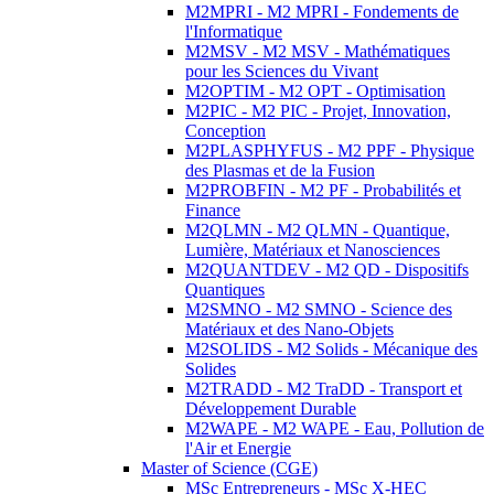
M2MPRI - M2 MPRI - Fondements de
l'Informatique
M2MSV - M2 MSV - Mathématiques
pour les Sciences du Vivant
M2OPTIM - M2 OPT - Optimisation
M2PIC - M2 PIC - Projet, Innovation,
Conception
M2PLASPHYFUS - M2 PPF - Physique
des Plasmas et de la Fusion
M2PROBFIN - M2 PF - Probabilités et
Finance
M2QLMN - M2 QLMN - Quantique,
Lumière, Matériaux et Nanosciences
M2QUANTDEV - M2 QD - Dispositifs
Quantiques
M2SMNO - M2 SMNO - Science des
Matériaux et des Nano-Objets
M2SOLIDS - M2 Solids - Mécanique des
Solides
M2TRADD - M2 TraDD - Transport et
Développement Durable
M2WAPE - M2 WAPE - Eau, Pollution de
l'Air et Energie
Master of Science (CGE)
MSc Entrepreneurs - MSc X-HEC