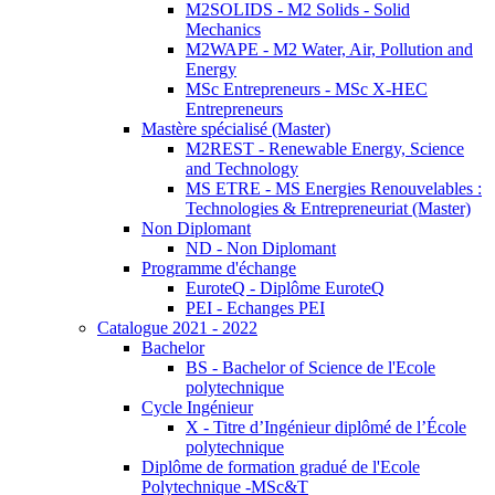
M2SOLIDS - M2 Solids - Solid
Mechanics
M2WAPE - M2 Water, Air, Pollution and
Energy
MSc Entrepreneurs - MSc X-HEC
Entrepreneurs
Mastère spécialisé (Master)
M2REST - Renewable Energy, Science
and Technology
MS ETRE - MS Energies Renouvelables :
Technologies & Entrepreneuriat (Master)
Non Diplomant
ND - Non Diplomant
Programme d'échange
EuroteQ - Diplôme EuroteQ
PEI - Echanges PEI
Catalogue 2021 - 2022
Bachelor
BS - Bachelor of Science de l'Ecole
polytechnique
Cycle Ingénieur
X - Titre d’Ingénieur diplômé de l’École
polytechnique
Diplôme de formation gradué de l'Ecole
Polytechnique -MSc&T