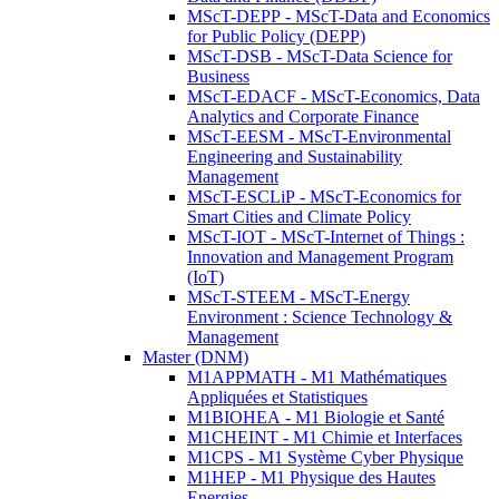
MScT-DEPP - MScT-Data and Economics
for Public Policy (DEPP)
MScT-DSB - MScT-Data Science for
Business
MScT-EDACF - MScT-Economics, Data
Analytics and Corporate Finance
MScT-EESM - MScT-Environmental
Engineering and Sustainability
Management
MScT-ESCLiP - MScT-Economics for
Smart Cities and Climate Policy
MScT-IOT - MScT-Internet of Things :
Innovation and Management Program
(IoT)
MScT-STEEM - MScT-Energy
Environment : Science Technology &
Management
Master (DNM)
M1APPMATH - M1 Mathématiques
Appliquées et Statistiques
M1BIOHEA - M1 Biologie et Santé
M1CHEINT - M1 Chimie et Interfaces
M1CPS - M1 Système Cyber Physique
M1HEP - M1 Physique des Hautes
Energies