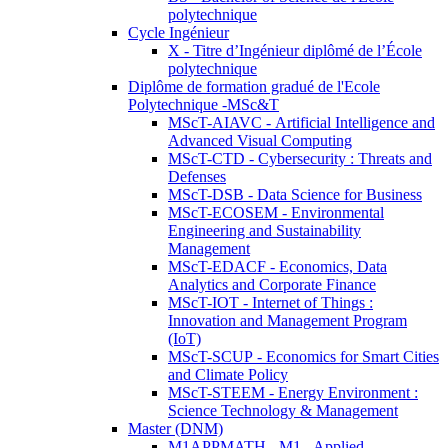
polytechnique
Cycle Ingénieur
X - Titre d’Ingénieur diplômé de l’École
polytechnique
Diplôme de formation gradué de l'Ecole
Polytechnique -MSc&T
MScT-AIAVC - Artificial Intelligence and
Advanced Visual Computing
MScT-CTD - Cybersecurity : Threats and
Defenses
MScT-DSB - Data Science for Business
MScT-ECOSEM - Environmental
Engineering and Sustainability
Management
MScT-EDACF - Economics, Data
Analytics and Corporate Finance
MScT-IOT - Internet of Things :
Innovation and Management Program
(IoT)
MScT-SCUP - Economics for Smart Cities
and Climate Policy
MScT-STEEM - Energy Environment :
Science Technology & Management
Master (DNM)
M1APPMATH - M1 - Applied