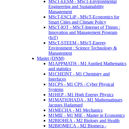
MScT-EESM - MScT-Environmental
Engineering and Sustainability
Management
MScT-ESCLiP - MScT-Economics for
Smart Cities and Climate Policy
MScT-IOT - MScT-Internet of Things :
Innovation and Management Program
(IoT)
MScT-STEEM - MScT-Energy
Environment : Science Technology &
Management
Master (DNM)
M1APPMATH - M1 Applied Mathematics
and statistics
M1CHEINT - M1 Chemistry and
Interfaces
M1CPS - M1 CPS - Cyber Physical
Systems
M1HEP - M1 High Energy Physics
M1MATHJHADA - M1 Mathematiques
Jacques Hadamard
M1MECHA - M1 Mechanics
M1MIE - M1 MIE - Master in Economics
M2BIOHEA - M2 Biology and Health
M2BIOMECA - M2 Biomeca -