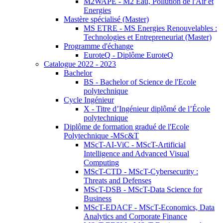
M2WAPE - M2 Eau, Pollution de l'Air et
Energies
Mastère spécialisé (Master)
MS ETRE - MS Energies Renouvelables :
Technologies et Entrepreneuriat (Master)
Programme d'échange
EuroteQ - Diplôme EuroteQ
Catalogue 2022 - 2023
Bachelor
BS - Bachelor of Science de l'Ecole
polytechnique
Cycle Ingénieur
X - Titre d’Ingénieur diplômé de l’École
polytechnique
Diplôme de formation gradué de l'Ecole
Polytechnique -MSc&T
MScT-AI-ViC - MScT-Artificial
Intelligence and Advanced Visual
Computing
MScT-CTD - MScT-Cybersecurity :
Threats and Defenses
MScT-DSB - MScT-Data Science for
Business
MScT-EDACF - MScT-Economics, Data
Analytics and Corporate Finance