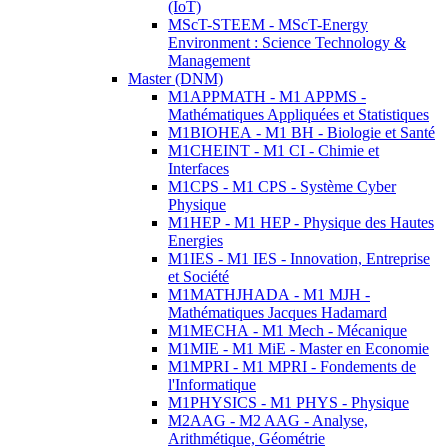
(IoT)
MScT-STEEM - MScT-Energy
Environment : Science Technology &
Management
Master (DNM)
M1APPMATH - M1 APPMS -
Mathématiques Appliquées et Statistiques
M1BIOHEA - M1 BH - Biologie et Santé
M1CHEINT - M1 CI - Chimie et
Interfaces
M1CPS - M1 CPS - Système Cyber
Physique
M1HEP - M1 HEP - Physique des Hautes
Energies
M1IES - M1 IES - Innovation, Entreprise
et Société
M1MATHJHADA - M1 MJH -
Mathématiques Jacques Hadamard
M1MECHA - M1 Mech - Mécanique
M1MIE - M1 MiE - Master en Economie
M1MPRI - M1 MPRI - Fondements de
l'Informatique
M1PHYSICS - M1 PHYS - Physique
M2AAG - M2 AAG - Analyse,
Arithmétique, Géométrie