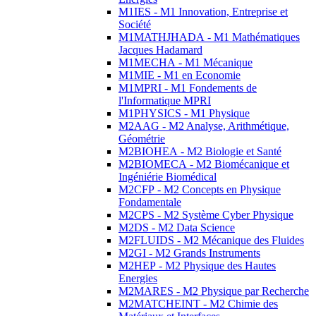
M1IES - M1 Innovation, Entreprise et
Société
M1MATHJHADA - M1 Mathématiques
Jacques Hadamard
M1MECHA - M1 Mécanique
M1MIE - M1 en Economie
M1MPRI - M1 Fondements de
l'Informatique MPRI
M1PHYSICS - M1 Physique
M2AAG - M2 Analyse, Arithmétique,
Géométrie
M2BIOHEA - M2 Biologie et Santé
M2BIOMECA - M2 Biomécanique et
Ingéniérie Biomédical
M2CFP - M2 Concepts en Physique
Fondamentale
M2CPS - M2 Système Cyber Physique
M2DS - M2 Data Science
M2FLUIDS - M2 Mécanique des Fluides
M2GI - M2 Grands Instruments
M2HEP - M2 Physique des Hautes
Energies
M2MARES - M2 Physique par Recherche
M2MATCHEINT - M2 Chimie des