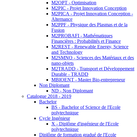
M2OPT - Optimisation
M2PIC - Projet Innovation Conception
M2PICA - Projet Innovation Conception -
Alternance
M2PPF - Physique des Plasmas et de la
Fusion
M2PROBAFI - Mathématiques
Financières : Probabilités et Finance
M2REST - Renewable Energy, Science
and Technology
M2SMNO - Sciences des Matériaux et des
nano-objets
M2TRADD - Transport et Développement
Durable - TRADD
MBIOENT - Master Bio-entrepreneur
Non Diplomant
ND - Non Diplomant
Catalogue 2018 - 2019
Bachelor
BS - Bachelor of Science de l'Ecole
polytechnique
Cycle Ingénieur
X - Diplôme d'ingénieur de l'Ecole
polytechnique
Diplôme de formation gradué de l'Ecole