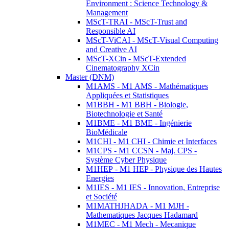
Environment : Science Technology &
Management
MScT-TRAI - MScT-Trust and
Responsible AI
MScT-ViCAI - MScT-Visual Computing
and Creative AI
MScT-XCin - MScT-Extended
Cinematography XCin
Master (DNM)
M1AMS - M1 AMS - Mathématiques
Appliquées et Statistiques
M1BBH - M1 BBH - Biologie,
Biotechnologie et Santé
M1BME - M1 BME - Ingénierie
BioMédicale
M1CHI - M1 CHI - Chimie et Interfaces
M1CPS - M1 CCSN - Maj. CPS -
Système Cyber Physique
M1HEP - M1 HEP - Physique des Hautes
Energies
M1IES - M1 IES - Innovation, Entreprise
et Société
M1MATHJHADA - M1 MJH -
Mathematiques Jacques Hadamard
M1MEC - M1 Mech - Mecanique