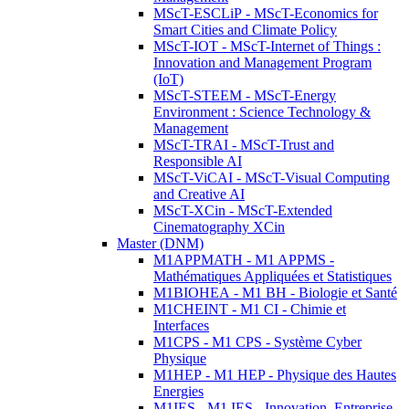
MScT-ESCLiP - MScT-Economics for
Smart Cities and Climate Policy
MScT-IOT - MScT-Internet of Things :
Innovation and Management Program
(IoT)
MScT-STEEM - MScT-Energy
Environment : Science Technology &
Management
MScT-TRAI - MScT-Trust and
Responsible AI
MScT-ViCAI - MScT-Visual Computing
and Creative AI
MScT-XCin - MScT-Extended
Cinematography XCin
Master (DNM)
M1APPMATH - M1 APPMS -
Mathématiques Appliquées et Statistiques
M1BIOHEA - M1 BH - Biologie et Santé
M1CHEINT - M1 CI - Chimie et
Interfaces
M1CPS - M1 CPS - Système Cyber
Physique
M1HEP - M1 HEP - Physique des Hautes
Energies
M1IES - M1 IES - Innovation, Entreprise