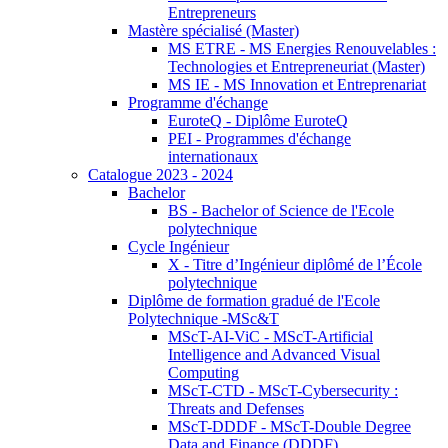
Entrepreneurs
Mastère spécialisé (Master)
MS ETRE - MS Energies Renouvelables :
Technologies et Entrepreneuriat (Master)
MS IE - MS Innovation et Entreprenariat
Programme d'échange
EuroteQ - Diplôme EuroteQ
PEI - Programmes d'échange
internationaux
Catalogue 2023 - 2024
Bachelor
BS - Bachelor of Science de l'Ecole
polytechnique
Cycle Ingénieur
X - Titre d’Ingénieur diplômé de l’École
polytechnique
Diplôme de formation gradué de l'Ecole
Polytechnique -MSc&T
MScT-AI-ViC - MScT-Artificial
Intelligence and Advanced Visual
Computing
MScT-CTD - MScT-Cybersecurity :
Threats and Defenses
MScT-DDDF - MScT-Double Degree
Data and Finance (DDDF)