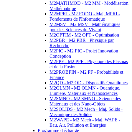
M2MATHMOD - M2 MM - Modélisation
Mathématique
M2MPRI - M2 FODQ - Maj. MPRI -
Fondements de l'Informatique
M2MSV - M2 MSV - Mathématiques
pour les Sciences du Vivant
M2OPTIM - M2 OPT - Optimisation
M2PBR - M2 PBR - Physique par
Recherche
M2PIC - M2 PIC - Projet Innovation
Conception
M2PPF - M2 PPF - Physique des Plasmas
et de la Fusion
M2PROBFIN - M2 PF - Probabilités et
Finance
M2QD - M2 QD - Dispositifs Quantiques
M2QLMN - M2 QLMN - Quantique,
Lumiere, Materiaux et Nanosciences
M2SMNO - M2 SMNO - Science des
Materiaux et des Nano-Objets
M2SOLIDS - M2 Mech - Maj. Solids -
Mecanique des Solides
M2WAPE - M2 Mech - Maj. WAPE -
Eau, Air, Pollution et Energies
Programme d'échange