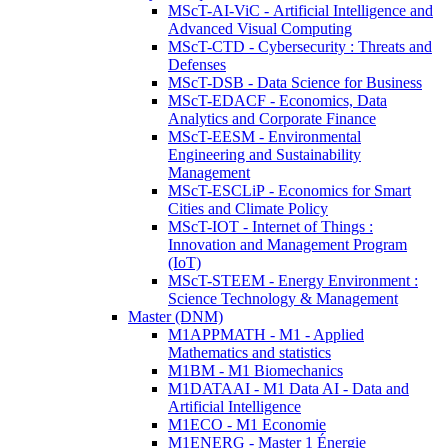
MScT-AI-ViC - Artificial Intelligence and
Advanced Visual Computing
MScT-CTD - Cybersecurity : Threats and
Defenses
MScT-DSB - Data Science for Business
MScT-EDACF - Economics, Data
Analytics and Corporate Finance
MScT-EESM - Environmental
Engineering and Sustainability
Management
MScT-ESCLiP - Economics for Smart
Cities and Climate Policy
MScT-IOT - Internet of Things :
Innovation and Management Program
(IoT)
MScT-STEEM - Energy Environment :
Science Technology & Management
Master (DNM)
M1APPMATH - M1 - Applied
Mathematics and statistics
M1BM - M1 Biomechanics
M1DATAAI - M1 Data AI - Data and
Artificial Intelligence
M1ECO - M1 Economie
M1ENERG - Master 1 Énergie