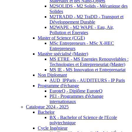
Matériaux et des Nano-Objets
M2SOLIDS - M2 Solids - Mécanique des
Solides
M2TRADD - M2 TraDD - Transport et
Développement Durable
M2WAPE - M2 WAPE - Eau, Air,
Pollution et Énergies
Master of Science (CGE)
MSc Entrepreneurs - MSc X-HEC
Entrepreneurs
Mastère spécialisé (Master)
MS ETRE - MS Energies Renouvelables :
Technologies et Entrepreneuriat (Master)
MS IE - MS Innovation et Entreprenariat
Non Diplomant
AUD_IPParis - AUDITEURS - IP Paris
Programme d'échange
EuroteQ - Diplôme EuroteQ
PEI - Programmes d'échange
internationaux
Catalogue 2024 - 2025
Bachelor
BX - Bachelor of Science de l'Ecole
polytechnique
Cycle Ingénieur