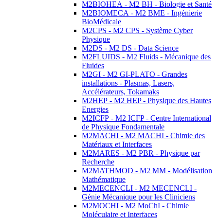
M2BIOHEA - M2 BH - Biologie et Santé
M2BIOMECA - M2 BME - Ingénierie
BioMédicale
M2CPS - M2 CPS - Système Cyber
Physique
M2DS - M2 DS - Data Science
M2FLUIDS - M2 Fluids - Mécanique des
Fluides
M2GI - M2 GI-PLATO - Grandes
installations - Plasmas, Lasers,
Accélérateurs, Tokamaks
M2HEP - M2 HEP - Physique des Hautes
Energies
M2ICFP - M2 ICFP - Centre International
de Physique Fondamentale
M2MACHI - M2 MACHI - Chimie des
Matériaux et Interfaces
M2MARES - M2 PBR - Physique par
Recherche
M2MATHMOD - M2 MM - Modélisation
Mathématique
M2MECENCLI - M2 MECENCLI -
Génie Mécanique pour les Cliniciens
M2MOCHI - M2 MoChI - Chimie
Moléculaire et Interfaces