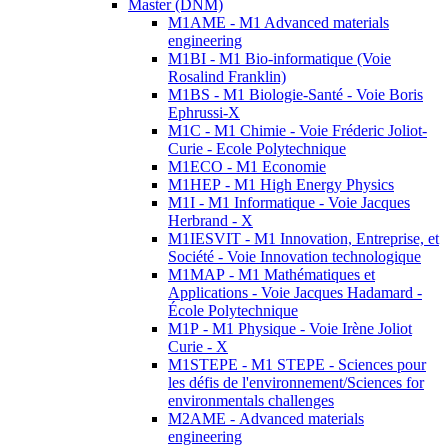
Master (DNM)
M1AME - M1 Advanced materials
engineering
M1BI - M1 Bio-informatique (Voie
Rosalind Franklin)
M1BS - M1 Biologie-Santé - Voie Boris
Ephrussi-X
M1C - M1 Chimie - Voie Fréderic Joliot-
Curie - Ecole Polytechnique
M1ECO - M1 Economie
M1HEP - M1 High Energy Physics
M1I - M1 Informatique - Voie Jacques
Herbrand - X
M1IESVIT - M1 Innovation, Entreprise, et
Société - Voie Innovation technologique
M1MAP - M1 Mathématiques et
Applications - Voie Jacques Hadamard -
École Polytechnique
M1P - M1 Physique - Voie Irène Joliot
Curie - X
M1STEPE - M1 STEPE - Sciences pour
les défis de l'environnement/Sciences for
environmentals challenges
M2AME - Advanced materials
engineering