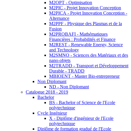
M2OPT - Optimisation
M2PIC - Projet Innovation Conception
M2PICA - Projet Innovation Conception -
Alternance
M2PPF - Physique des Plasmas et de la
Fusion
M2PROBAFI - Mathématiques
Financières : Probabilités et Finance
M2REST - Renewable Energy, Science
and Technology
M2SMNO - Sciences des Matériaux et des
nano-objets
M2TRADD - Transport et Développement
Durable - TRADD
MBIOENT - Master Bio-entrepreneur
Non Diplomant
ND - Non Diplomant
Catalogue 2018 - 2019
Bachelor
BS - Bachelor of Science de l'Ecole
polytechnique
Cycle Ingénieur
X - Diplôme d'ingénieur de l'Ecole
polytechnique
Diplôme de formation gradué de l'Ecole