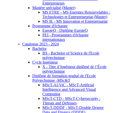
Entrepreneurs
Mastère spécialisé (Master)
MS ETRE - MS Energies Renouvelables :
Technologies et Entrepreneuriat (Master)
MS IE - MS Innovation et Entreprenariat
Programme d'échange
EuroteQ - Diplôme EuroteQ
PEI - Programmes d'échange
internationaux
Catalogue 2023 - 2024
Bachelor
BS - Bachelor of Science de l'Ecole
polytechnique
Cycle Ingénieur
X - Titre d’Ingénieur diplômé de l’École
polytechnique
Diplôme de formation gradué de l'Ecole
Polytechnique -MSc&T
MScT-AI-ViC - MScT-Artificial
Intelligence and Advanced Visual
Computing
MScT-CTD - MScT-Cybersecurity :
Threats and Defenses
MScT-DDDF - MScT-Double Degree
Data and Finance (DDDF)