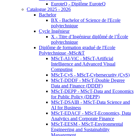
EuroteQ - Diplôme EuroteQ
Catalogue 2025 - 2026
Bachelor
BX - Bachelor of Science de l'Ecole
polytechnique
Cycle Ingénieur
X - Titre d’Ingénieur diplômé de l’École
polytechnique
Diplôme de formation gradué de l'Ecole
Polytechnique -MSc&T
MScT-AI-ViC - MScT-Artificial
Intelligence and Advanced Visual
Computing
MScT-CyS - MScT-Cybersecurity (CyS)
MScT-DDDF - MScT-Double Degree
Data and Finance (DDDF)
MScT-DEPP - MScT-Data and Economics
for Public Policy (DEPP)
MScT-DSAIB - MScT-Data Science and
AI for Business
MScT-EDACF - MScT-Economics, Data
Analytics and Corporate Finance
MScT-EESM - MScT-Environmental
Engineering and Sustainability
Management