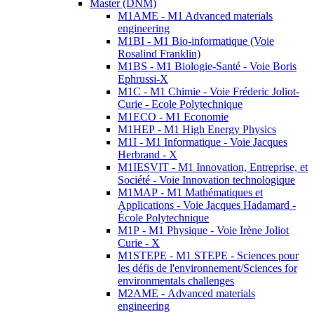
Master (DNM)
M1AME - M1 Advanced materials
engineering
M1BI - M1 Bio-informatique (Voie
Rosalind Franklin)
M1BS - M1 Biologie-Santé - Voie Boris
Ephrussi-X
M1C - M1 Chimie - Voie Fréderic Joliot-
Curie - Ecole Polytechnique
M1ECO - M1 Economie
M1HEP - M1 High Energy Physics
M1I - M1 Informatique - Voie Jacques
Herbrand - X
M1IESVIT - M1 Innovation, Entreprise, et
Société - Voie Innovation technologique
M1MAP - M1 Mathématiques et
Applications - Voie Jacques Hadamard -
École Polytechnique
M1P - M1 Physique - Voie Irène Joliot
Curie - X
M1STEPE - M1 STEPE - Sciences pour
les défis de l'environnement/Sciences for
environmentals challenges
M2AME - Advanced materials
engineering