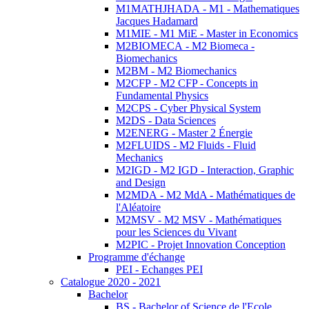
M1MATHJHADA - M1 - Mathematiques
Jacques Hadamard
M1MIE - M1 MiE - Master in Economics
M2BIOMECA - M2 Biomeca -
Biomechanics
M2BM - M2 Biomechanics
M2CFP - M2 CFP - Concepts in
Fundamental Physics
M2CPS - Cyber Physical System
M2DS - Data Sciences
M2ENERG - Master 2 Énergie
M2FLUIDS - M2 Fluids - Fluid
Mechanics
M2IGD - M2 IGD - Interaction, Graphic
and Design
M2MDA - M2 MdA - Mathématiques de
l'Aléatoire
M2MSV - M2 MSV - Mathématiques
pour les Sciences du Vivant
M2PIC - Projet Innovation Conception
Programme d'échange
PEI - Echanges PEI
Catalogue 2020 - 2021
Bachelor
BS - Bachelor of Science de l'Ecole