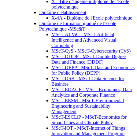
X - Titre d’Ingénieur diplômé de l’École
polytechnique
Diplôme d'établissement
X-4A - Diplôme de l'Ecole polytechnique
Diplôme de formation gradué de l'Ecole
Polytechnique -MSc&T
MScT-AI-ViC - MScT-Artificial
Intelligence and Advanced Visual
Computing
MScT-CyS - MScT-Cybersecurity (CyS)
MScT-DDDF - MScT-Double Degree
Data and Finance (DDDF)
MScT-DEPP - MScT-Data and Economics
for Public Policy (DEPP)
MScT-DSB - MScT-Data Science for
Business
MScT-EDACF - MScT-Economics, Data
Analytics and Corporate Finance
MScT-EESM - MScT-Environmental
Engineering and Sustainability
Management
MScT-ESCLiP - MScT-Economics for
Smart Cities and Climate Policy
MScT-IOT - MScT-Internet of Things :
Innovation and Management Program