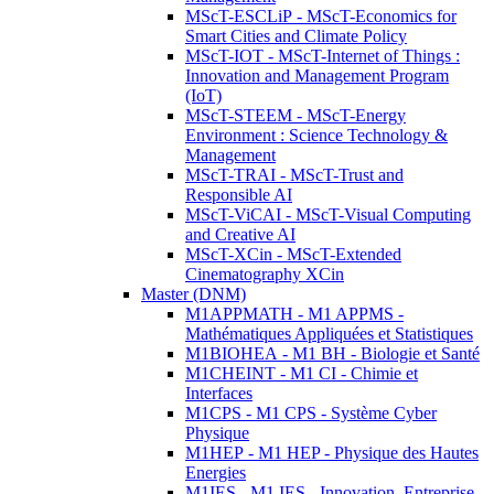
MScT-ESCLiP - MScT-Economics for
Smart Cities and Climate Policy
MScT-IOT - MScT-Internet of Things :
Innovation and Management Program
(IoT)
MScT-STEEM - MScT-Energy
Environment : Science Technology &
Management
MScT-TRAI - MScT-Trust and
Responsible AI
MScT-ViCAI - MScT-Visual Computing
and Creative AI
MScT-XCin - MScT-Extended
Cinematography XCin
Master (DNM)
M1APPMATH - M1 APPMS -
Mathématiques Appliquées et Statistiques
M1BIOHEA - M1 BH - Biologie et Santé
M1CHEINT - M1 CI - Chimie et
Interfaces
M1CPS - M1 CPS - Système Cyber
Physique
M1HEP - M1 HEP - Physique des Hautes
Energies
M1IES - M1 IES - Innovation, Entreprise