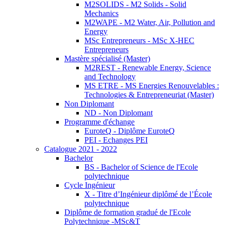
M2SOLIDS - M2 Solids - Solid
Mechanics
M2WAPE - M2 Water, Air, Pollution and
Energy
MSc Entrepreneurs - MSc X-HEC
Entrepreneurs
Mastère spécialisé (Master)
M2REST - Renewable Energy, Science
and Technology
MS ETRE - MS Energies Renouvelables :
Technologies & Entrepreneuriat (Master)
Non Diplomant
ND - Non Diplomant
Programme d'échange
EuroteQ - Diplôme EuroteQ
PEI - Echanges PEI
Catalogue 2021 - 2022
Bachelor
BS - Bachelor of Science de l'Ecole
polytechnique
Cycle Ingénieur
X - Titre d’Ingénieur diplômé de l’École
polytechnique
Diplôme de formation gradué de l'Ecole
Polytechnique -MSc&T