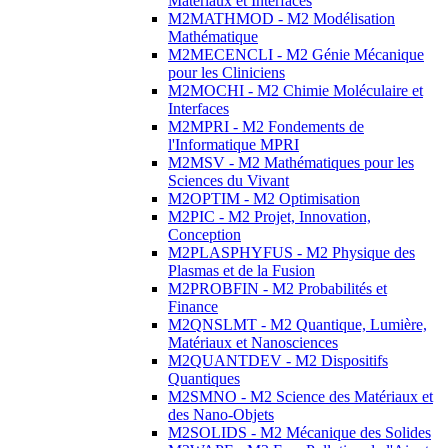
Matériaux et Interfaces
M2MATHMOD - M2 Modélisation
Mathématique
M2MECENCLI - M2 Génie Mécanique
pour les Cliniciens
M2MOCHI - M2 Chimie Moléculaire et
Interfaces
M2MPRI - M2 Fondements de
l'Informatique MPRI
M2MSV - M2 Mathématiques pour les
Sciences du Vivant
M2OPTIM - M2 Optimisation
M2PIC - M2 Projet, Innovation,
Conception
M2PLASPHYFUS - M2 Physique des
Plasmas et de la Fusion
M2PROBFIN - M2 Probabilités et
Finance
M2QNSLMT - M2 Quantique, Lumière,
Matériaux et Nanosciences
M2QUANTDEV - M2 Dispositifs
Quantiques
M2SMNO - M2 Science des Matériaux et
des Nano-Objets
M2SOLIDS - M2 Mécanique des Solides