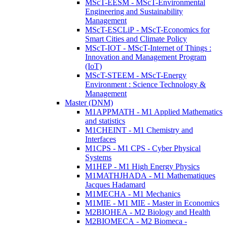
MScT-EESM - MScT-Environmental
Engineering and Sustainability
Management
MScT-ESCLiP - MScT-Economics for
Smart Cities and Climate Policy
MScT-IOT - MScT-Internet of Things :
Innovation and Management Program
(IoT)
MScT-STEEM - MScT-Energy
Environment : Science Technology &
Management
Master (DNM)
M1APPMATH - M1 Applied Mathematics
and statistics
M1CHEINT - M1 Chemistry and
Interfaces
M1CPS - M1 CPS - Cyber Physical
Systems
M1HEP - M1 High Energy Physics
M1MATHJHADA - M1 Mathematiques
Jacques Hadamard
M1MECHA - M1 Mechanics
M1MIE - M1 MIE - Master in Economics
M2BIOHEA - M2 Biology and Health
M2BIOMECA - M2 Biomeca -