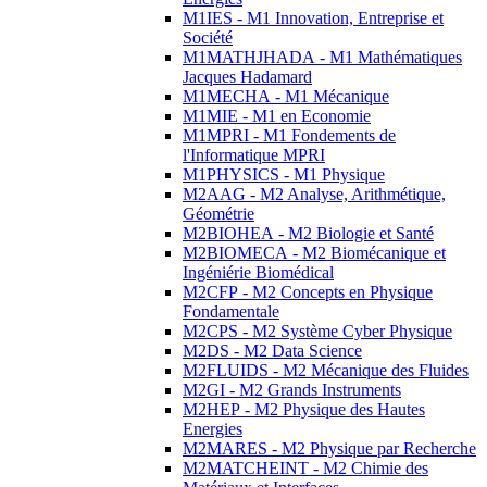
M1IES - M1 Innovation, Entreprise et
Société
M1MATHJHADA - M1 Mathématiques
Jacques Hadamard
M1MECHA - M1 Mécanique
M1MIE - M1 en Economie
M1MPRI - M1 Fondements de
l'Informatique MPRI
M1PHYSICS - M1 Physique
M2AAG - M2 Analyse, Arithmétique,
Géométrie
M2BIOHEA - M2 Biologie et Santé
M2BIOMECA - M2 Biomécanique et
Ingéniérie Biomédical
M2CFP - M2 Concepts en Physique
Fondamentale
M2CPS - M2 Système Cyber Physique
M2DS - M2 Data Science
M2FLUIDS - M2 Mécanique des Fluides
M2GI - M2 Grands Instruments
M2HEP - M2 Physique des Hautes
Energies
M2MARES - M2 Physique par Recherche
M2MATCHEINT - M2 Chimie des