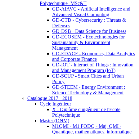
Polytechnique -MSc&T
GD-AIAVC - Artificial Intelligence and
Advanced Visual Computing
GD-CTD - Cybersecurity : Threats &
Defenses
GD-DSB - Data Science for Business
GD-ECOSEM - Ecotechnologies for
Sustainability & Environment
Management
GD-EDACF - Economics, Data Analytics
and Corporate Finance
GD-IOT - Internet of Things : Innovation
and Management Program (IoT)
GD-SCUP - Smart Cities and Urban
Policy
GD-STEEM - Energy Environment :
Science Technology & Management
Catalogue 2017 - 2018
Cycle Ingénieur
X - Diplôme d'ingénieur de l'Ecole
Polytechnique
Master (DNM)
M1QMI - M1 FODQ - Maj. QMI -
Quantique, mathematiques, informatique