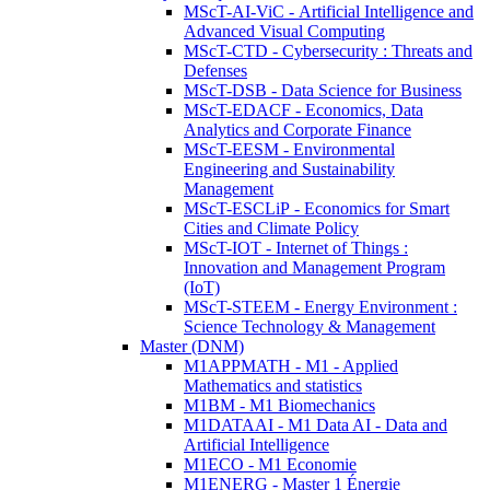
MScT-AI-ViC - Artificial Intelligence and
Advanced Visual Computing
MScT-CTD - Cybersecurity : Threats and
Defenses
MScT-DSB - Data Science for Business
MScT-EDACF - Economics, Data
Analytics and Corporate Finance
MScT-EESM - Environmental
Engineering and Sustainability
Management
MScT-ESCLiP - Economics for Smart
Cities and Climate Policy
MScT-IOT - Internet of Things :
Innovation and Management Program
(IoT)
MScT-STEEM - Energy Environment :
Science Technology & Management
Master (DNM)
M1APPMATH - M1 - Applied
Mathematics and statistics
M1BM - M1 Biomechanics
M1DATAAI - M1 Data AI - Data and
Artificial Intelligence
M1ECO - M1 Economie
M1ENERG - Master 1 Énergie