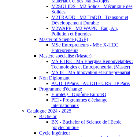
Matériaux et des Nano-Objets
M2SOLIDS - M2 Solids - Mécanique des
Solides
M2TRADD - M2 TraDD - Transport et
Développement Durable
M2WAPE - M2 WAPE - Eau, Air,
Pollution et Énergies
Master of Science (CGE)
MSc Entrepreneurs - MSc X-HEC
Entrepreneurs
Mastère spécialisé (Master)
MS ETRE - MS Energies Renouvelables :
Technologies et Entrepreneuriat (Master)
MS IE - MS Innovation et Entreprenariat
Non Diplomant
AUD_IPParis - AUDITEURS - IP Paris
Programme d'échange
EuroteQ - Diplôme EuroteQ
PEI - Programmes d'échange
internationaux
Catalogue 2024 - 2025
Bachelor
BX - Bachelor of Science de l'Ecole
polytechnique
Cycle Ingénieur