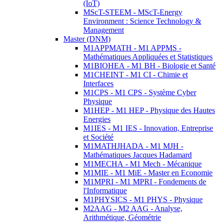
(IoT)
MScT-STEEM - MScT-Energy
Environment : Science Technology &
Management
Master (DNM)
M1APPMATH - M1 APPMS -
Mathématiques Appliquées et Statistiques
M1BIOHEA - M1 BH - Biologie et Santé
M1CHEINT - M1 CI - Chimie et
Interfaces
M1CPS - M1 CPS - Système Cyber
Physique
M1HEP - M1 HEP - Physique des Hautes
Energies
M1IES - M1 IES - Innovation, Entreprise
et Société
M1MATHJHADA - M1 MJH -
Mathématiques Jacques Hadamard
M1MECHA - M1 Mech - Mécanique
M1MIE - M1 MiE - Master en Economie
M1MPRI - M1 MPRI - Fondements de
l'Informatique
M1PHYSICS - M1 PHYS - Physique
M2AAG - M2 AAG - Analyse,
Arithmétique, Géométrie