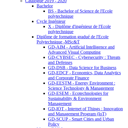
Catalogue 2019 - 2020
Bachelor
BS - Bachelor of Science de l'Ecole
polytechnique
Cycle Ingénieur
X - Diplôme d'ingénieur de l'Ecole
polytechnique
Diplôme de formation gradué de l'Ecole
Polytechnique -MSc&T
GD-AIM - Artificial Intelligence and
Advanced Visual Computing
GD-CYBSEC - Cybersecurity : Threats
and Defenses
GD-DSB - Data Science for Business
GD-EDCF - Economics, Data Analytics
and Corporate Finance
GD-EESTM - Energy Environment :
Science Technology & Management
GD-ESEM - Ecotechnologies for
Sustainability & Environment
Management
GD-IOT - Internet of Things : Innovation
and Management Program (IoT)
GD-SCUP - Smart Cities and Urban
Policy