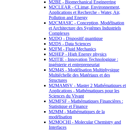
M2BE - Biomechanical Engineering
M2CLEAR - CLimat, Environnement,
Applications et Recherche - Water, Air,
Pollution and Energy
M2CMASIC - Conception, Modélisation
et Architecture des Systèmes Industriels
Complexes
M2DQ - Dispositif quantique
M2DS - Data Sciences
M2FM - Fluid Mechanics
M2HEP - High Energy physics
M2ITIE - Innovation Technologique :
ingénierie et entrepreneuriat
M2M4S - Modélisation Multiphysique
Multiéchelle des Matériaux et des
Structures
M2MAMSV - Master 2 Mathématiques et
Applications - Mathématiques pour les
Sciences du Vivant
M2MFSF - Mathématiques Financières :
Statistique et Finance
M2MM - Mathématiques de la
modélisation
M2MOCHI - Molecular Chemistry and
Interfaces