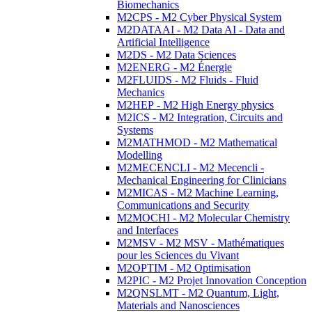
Biomechanics
M2CPS - M2 Cyber Physical System
M2DATAAI - M2 Data AI - Data and
Artificial Intelligence
M2DS - M2 Data Sciences
M2ENERG - M2 Énergie
M2FLUIDS - M2 Fluids - Fluid
Mechanics
M2HEP - M2 High Energy physics
M2ICS - M2 Integration, Circuits and
Systems
M2MATHMOD - M2 Mathematical
Modelling
M2MECENCLI - M2 Mecencli -
Mechanical Engineering for Clinicians
M2MICAS - M2 Machine Learning,
Communications and Security
M2MOCHI - M2 Molecular Chemistry
and Interfaces
M2MSV - M2 MSV - Mathématiques
pour les Sciences du Vivant
M2OPTIM - M2 Optimisation
M2PIC - M2 Projet Innovation Conception
M2QNSLMT - M2 Quantum, Light,
Materials and Nanosciences