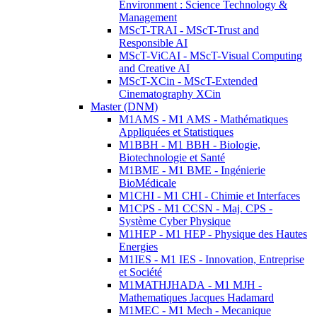
Environment : Science Technology &
Management
MScT-TRAI - MScT-Trust and
Responsible AI
MScT-ViCAI - MScT-Visual Computing
and Creative AI
MScT-XCin - MScT-Extended
Cinematography XCin
Master (DNM)
M1AMS - M1 AMS - Mathématiques
Appliquées et Statistiques
M1BBH - M1 BBH - Biologie,
Biotechnologie et Santé
M1BME - M1 BME - Ingénierie
BioMédicale
M1CHI - M1 CHI - Chimie et Interfaces
M1CPS - M1 CCSN - Maj. CPS -
Système Cyber Physique
M1HEP - M1 HEP - Physique des Hautes
Energies
M1IES - M1 IES - Innovation, Entreprise
et Société
M1MATHJHADA - M1 MJH -
Mathematiques Jacques Hadamard
M1MEC - M1 Mech - Mecanique