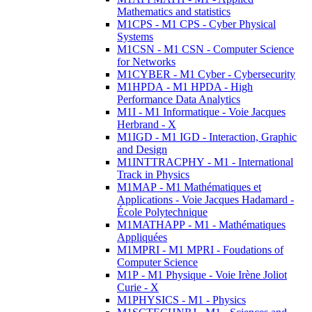
Mathematics and statistics
M1CPS - M1 CPS - Cyber Physical
Systems
M1CSN - M1 CSN - Computer Science
for Networks
M1CYBER - M1 Cyber - Cybersecurity
M1HPDA - M1 HPDA - High
Performance Data Analytics
M1I - M1 Informatique - Voie Jacques
Herbrand - X
M1IGD - M1 IGD - Interaction, Graphic
and Design
M1INTTRACPHY - M1 - International
Track in Physics
M1MAP - M1 Mathématiques et
Applications - Voie Jacques Hadamard -
École Polytechnique
M1MATHAPP - M1 - Mathématiques
Appliquées
M1MPRI - M1 MPRI - Foudations of
Computer Science
M1P - M1 Physique - Voie Irène Joliot
Curie - X
M1PHYSICS - M1 - Physics