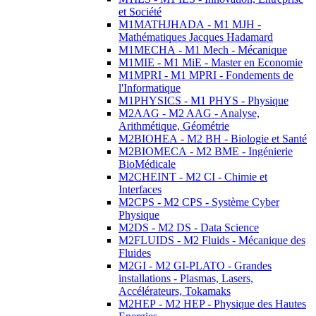
et Société
M1MATHJHADA - M1 MJH -
Mathématiques Jacques Hadamard
M1MECHA - M1 Mech - Mécanique
M1MIE - M1 MiE - Master en Economie
M1MPRI - M1 MPRI - Fondements de
l'Informatique
M1PHYSICS - M1 PHYS - Physique
M2AAG - M2 AAG - Analyse,
Arithmétique, Géométrie
M2BIOHEA - M2 BH - Biologie et Santé
M2BIOMECA - M2 BME - Ingénierie
BioMédicale
M2CHEINT - M2 CI - Chimie et
Interfaces
M2CPS - M2 CPS - Système Cyber
Physique
M2DS - M2 DS - Data Science
M2FLUIDS - M2 Fluids - Mécanique des
Fluides
M2GI - M2 GI-PLATO - Grandes
installations - Plasmas, Lasers,
Accélérateurs, Tokamaks
M2HEP - M2 HEP - Physique des Hautes