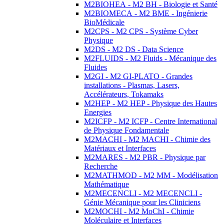
M2BIOHEA - M2 BH - Biologie et Santé
M2BIOMECA - M2 BME - Ingénierie
BioMédicale
M2CPS - M2 CPS - Système Cyber
Physique
M2DS - M2 DS - Data Science
M2FLUIDS - M2 Fluids - Mécanique des
Fluides
M2GI - M2 GI-PLATO - Grandes
installations - Plasmas, Lasers,
Accélérateurs, Tokamaks
M2HEP - M2 HEP - Physique des Hautes
Energies
M2ICFP - M2 ICFP - Centre International
de Physique Fondamentale
M2MACHI - M2 MACHI - Chimie des
Matériaux et Interfaces
M2MARES - M2 PBR - Physique par
Recherche
M2MATHMOD - M2 MM - Modélisation
Mathématique
M2MECENCLI - M2 MECENCLI -
Génie Mécanique pour les Cliniciens
M2MOCHI - M2 MoChI - Chimie
Moléculaire et Interfaces