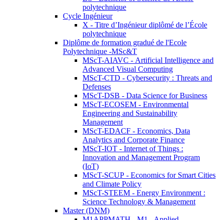
polytechnique
Cycle Ingénieur
X - Titre d’Ingénieur diplômé de l’École
polytechnique
Diplôme de formation gradué de l'Ecole
Polytechnique -MSc&T
MScT-AIAVC - Artificial Intelligence and
Advanced Visual Computing
MScT-CTD - Cybersecurity : Threats and
Defenses
MScT-DSB - Data Science for Business
MScT-ECOSEM - Environmental
Engineering and Sustainability
Management
MScT-EDACF - Economics, Data
Analytics and Corporate Finance
MScT-IOT - Internet of Things :
Innovation and Management Program
(IoT)
MScT-SCUP - Economics for Smart Cities
and Climate Policy
MScT-STEEM - Energy Environment :
Science Technology & Management
Master (DNM)
M1APPMATH - M1 - Applied