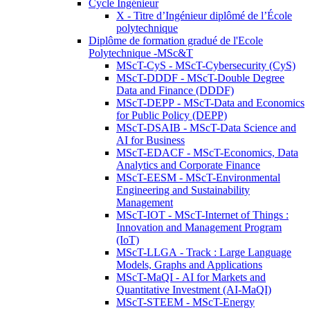
Cycle Ingénieur
X - Titre d’Ingénieur diplômé de l’École
polytechnique
Diplôme de formation gradué de l'Ecole
Polytechnique -MSc&T
MScT-CyS - MScT-Cybersecurity (CyS)
MScT-DDDF - MScT-Double Degree
Data and Finance (DDDF)
MScT-DEPP - MScT-Data and Economics
for Public Policy (DEPP)
MScT-DSAIB - MScT-Data Science and
AI for Business
MScT-EDACF - MScT-Economics, Data
Analytics and Corporate Finance
MScT-EESM - MScT-Environmental
Engineering and Sustainability
Management
MScT-IOT - MScT-Internet of Things :
Innovation and Management Program
(IoT)
MScT-LLGA - Track : Large Language
Models, Graphs and Applications
MScT-MaQI - AI for Markets and
Quantitative Investment (AI-MaQI)
MScT-STEEM - MScT-Energy