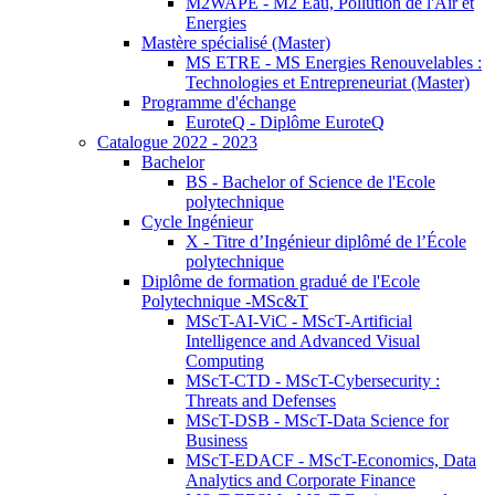
M2WAPE - M2 Eau, Pollution de l'Air et
Energies
Mastère spécialisé (Master)
MS ETRE - MS Energies Renouvelables :
Technologies et Entrepreneuriat (Master)
Programme d'échange
EuroteQ - Diplôme EuroteQ
Catalogue 2022 - 2023
Bachelor
BS - Bachelor of Science de l'Ecole
polytechnique
Cycle Ingénieur
X - Titre d’Ingénieur diplômé de l’École
polytechnique
Diplôme de formation gradué de l'Ecole
Polytechnique -MSc&T
MScT-AI-ViC - MScT-Artificial
Intelligence and Advanced Visual
Computing
MScT-CTD - MScT-Cybersecurity :
Threats and Defenses
MScT-DSB - MScT-Data Science for
Business
MScT-EDACF - MScT-Economics, Data
Analytics and Corporate Finance