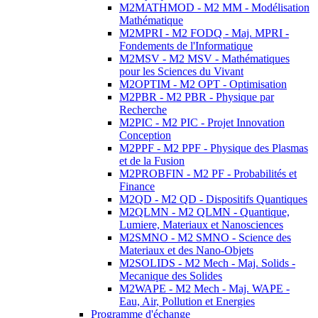
M2MATHMOD - M2 MM - Modélisation
Mathématique
M2MPRI - M2 FODQ - Maj. MPRI -
Fondements de l'Informatique
M2MSV - M2 MSV - Mathématiques
pour les Sciences du Vivant
M2OPTIM - M2 OPT - Optimisation
M2PBR - M2 PBR - Physique par
Recherche
M2PIC - M2 PIC - Projet Innovation
Conception
M2PPF - M2 PPF - Physique des Plasmas
et de la Fusion
M2PROBFIN - M2 PF - Probabilités et
Finance
M2QD - M2 QD - Dispositifs Quantiques
M2QLMN - M2 QLMN - Quantique,
Lumiere, Materiaux et Nanosciences
M2SMNO - M2 SMNO - Science des
Materiaux et des Nano-Objets
M2SOLIDS - M2 Mech - Maj. Solids -
Mecanique des Solides
M2WAPE - M2 Mech - Maj. WAPE -
Eau, Air, Pollution et Energies
Programme d'échange