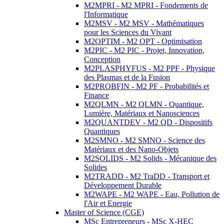
M2MPRI - M2 MPRI - Fondements de
l'Informatique
M2MSV - M2 MSV - Mathématiques
pour les Sciences du Vivant
M2OPTIM - M2 OPT - Optimisation
M2PIC - M2 PIC - Projet, Innovation,
Conception
M2PLASPHYFUS - M2 PPF - Physique
des Plasmas et de la Fusion
M2PROBFIN - M2 PF - Probabilités et
Finance
M2QLMN - M2 QLMN - Quantique,
Lumière, Matériaux et Nanosciences
M2QUANTDEV - M2 QD - Dispositifs
Quantiques
M2SMNO - M2 SMNO - Science des
Matériaux et des Nano-Objets
M2SOLIDS - M2 Solids - Mécanique des
Solides
M2TRADD - M2 TraDD - Transport et
Développement Durable
M2WAPE - M2 WAPE - Eau, Pollution de
l'Air et Energie
Master of Science (CGE)
MSc Entrepreneurs - MSc X-HEC