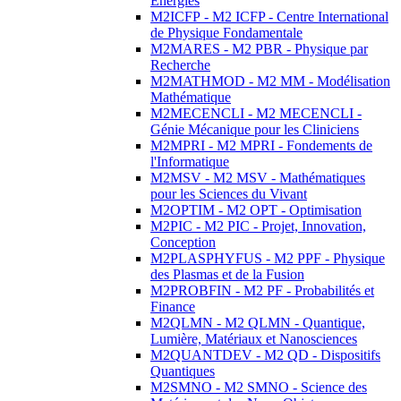
Energies
M2ICFP - M2 ICFP - Centre International
de Physique Fondamentale
M2MARES - M2 PBR - Physique par
Recherche
M2MATHMOD - M2 MM - Modélisation
Mathématique
M2MECENCLI - M2 MECENCLI -
Génie Mécanique pour les Cliniciens
M2MPRI - M2 MPRI - Fondements de
l'Informatique
M2MSV - M2 MSV - Mathématiques
pour les Sciences du Vivant
M2OPTIM - M2 OPT - Optimisation
M2PIC - M2 PIC - Projet, Innovation,
Conception
M2PLASPHYFUS - M2 PPF - Physique
des Plasmas et de la Fusion
M2PROBFIN - M2 PF - Probabilités et
Finance
M2QLMN - M2 QLMN - Quantique,
Lumière, Matériaux et Nanosciences
M2QUANTDEV - M2 QD - Dispositifs
Quantiques
M2SMNO - M2 SMNO - Science des