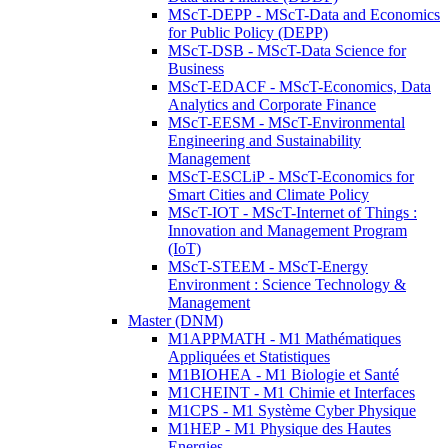
MScT-DEPP - MScT-Data and Economics
for Public Policy (DEPP)
MScT-DSB - MScT-Data Science for
Business
MScT-EDACF - MScT-Economics, Data
Analytics and Corporate Finance
MScT-EESM - MScT-Environmental
Engineering and Sustainability
Management
MScT-ESCLiP - MScT-Economics for
Smart Cities and Climate Policy
MScT-IOT - MScT-Internet of Things :
Innovation and Management Program
(IoT)
MScT-STEEM - MScT-Energy
Environment : Science Technology &
Management
Master (DNM)
M1APPMATH - M1 Mathématiques
Appliquées et Statistiques
M1BIOHEA - M1 Biologie et Santé
M1CHEINT - M1 Chimie et Interfaces
M1CPS - M1 Système Cyber Physique
M1HEP - M1 Physique des Hautes
Energies