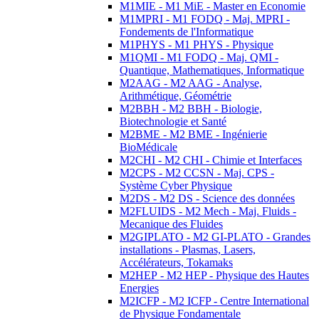
M1MIE - M1 MiE - Master en Economie
M1MPRI - M1 FODQ - Maj. MPRI -
Fondements de l'Informatique
M1PHYS - M1 PHYS - Physique
M1QMI - M1 FODQ - Maj. QMI -
Quantique, Mathematiques, Informatique
M2AAG - M2 AAG - Analyse,
Arithmétique, Géométrie
M2BBH - M2 BBH - Biologie,
Biotechnologie et Santé
M2BME - M2 BME - Ingénierie
BioMédicale
M2CHI - M2 CHI - Chimie et Interfaces
M2CPS - M2 CCSN - Maj. CPS -
Système Cyber Physique
M2DS - M2 DS - Science des données
M2FLUIDS - M2 Mech - Maj. Fluids -
Mecanique des Fluides
M2GIPLATO - M2 GI-PLATO - Grandes
installations - Plasmas, Lasers,
Accélérateurs, Tokamaks
M2HEP - M2 HEP - Physique des Hautes
Energies
M2ICFP - M2 ICFP - Centre International
de Physique Fondamentale