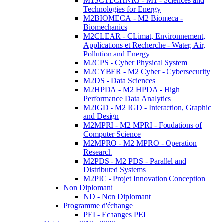
M1SCTECHNRJ - M1 - Sciences and
Technologies for Energy
M2BIOMECA - M2 Biomeca -
Biomechanics
M2CLEAR - CLimat, Environnement,
Applications et Recherche - Water, Air,
Pollution and Energy
M2CPS - Cyber Physical System
M2CYBER - M2 Cyber - Cybersecurity
M2DS - Data Sciences
M2HPDA - M2 HPDA - High
Performance Data Analytics
M2IGD - M2 IGD - Interaction, Graphic
and Design
M2MPRI - M2 MPRI - Foudations of
Computer Science
M2MPRO - M2 MPRO - Operation
Research
M2PDS - M2 PDS - Parallel and
Distributed Systems
M2PIC - Projet Innovation Conception
Non Diplomant
ND - Non Diplomant
Programme d'échange
PEI - Echanges PEI