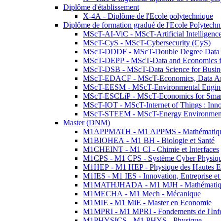
Diplôme d'établissement
X-4A - Diplôme de l'Ecole polytechnique
Diplôme de formation gradué de l'Ecole Polytec
MScT-AI-ViC - MScT-Artificial Intelligen
MScT-CyS - MScT-Cybersecurity (CyS)
MScT-DDDF - MScT-Double Degree Data 
MScT-DEPP - MScT-Data and Economics fo
MScT-DSB - MScT-Data Science for Busin
MScT-EDACF - MScT-Economics, Data Anal
MScT-EESM - MScT-Environmental Enginee
MScT-ESCLiP - MScT-Economics for Smart 
MScT-IOT - MScT-Internet of Things : Inn
MScT-STEEM - MScT-Energy Environment 
Master (DNM)
M1APPMATH - M1 APPMS - Mathématiques A
M1BIOHEA - M1 BH - Biologie et Santé
M1CHEINT - M1 CI - Chimie et Interfaces
M1CPS - M1 CPS - Système Cyber Physiq
M1HEP - M1 HEP - Physique des Hautes E
M1IES - M1 IES - Innovation, Entreprise et
M1MATHJHADA - M1 MJH - Mathématiqu
M1MECHA - M1 Mech - Mécanique
M1MIE - M1 MiE - Master en Economie
M1MPRI - M1 MPRI - Fondements de l'Inf
M1PHYSICS - M1 PHYS - Physique