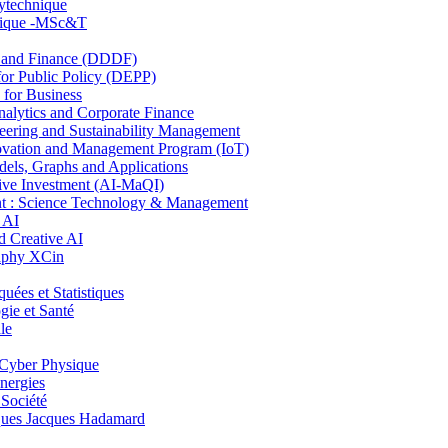
lytechnique
hnique -MSc&T
and Finance (DDDF)
r Public Policy (DEPP)
for Business
ytics and Corporate Finance
ring and Sustainability Management
ovation and Management Program (IoT)
ls, Graphs and Applications
ive Investment (AI-MaQI)
: Science Technology & Management
 AI
 Creative AI
aphy XCin
es et Statistiques
ie et Santé
le
Cyber Physique
nergies
 Société
es Jacques Hadamard