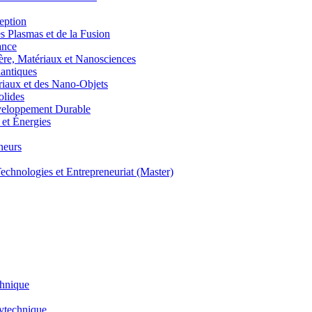
eption
lasmas et de la Fusion
ance
, Matériaux et Nanosciences
ntiques
aux et des Nano-Objets
lides
eloppement Durable
et Énergies
neurs
hnologies et Entrepreneuriat (Master)
chnique
lytechnique