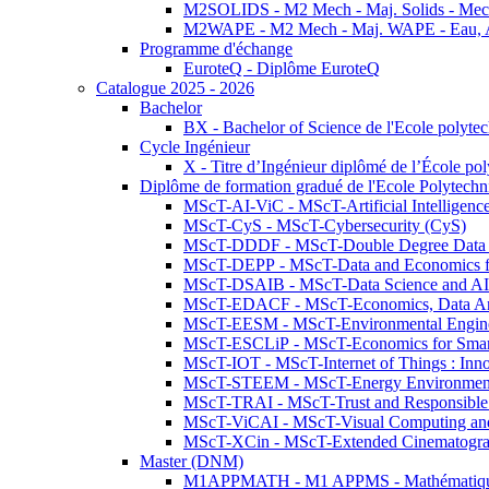
M2SOLIDS - M2 Mech - Maj. Solids - Meca
M2WAPE - M2 Mech - Maj. WAPE - Eau, Air
Programme d'échange
EuroteQ - Diplôme EuroteQ
Catalogue 2025 - 2026
Bachelor
BX - Bachelor of Science de l'Ecole polyte
Cycle Ingénieur
X - Titre d’Ingénieur diplômé de l’École po
Diplôme de formation gradué de l'Ecole Polytec
MScT-AI-ViC - MScT-Artificial Intelligen
MScT-CyS - MScT-Cybersecurity (CyS)
MScT-DDDF - MScT-Double Degree Data 
MScT-DEPP - MScT-Data and Economics fo
MScT-DSAIB - MScT-Data Science and AI 
MScT-EDACF - MScT-Economics, Data Anal
MScT-EESM - MScT-Environmental Enginee
MScT-ESCLiP - MScT-Economics for Smart 
MScT-IOT - MScT-Internet of Things : Inn
MScT-STEEM - MScT-Energy Environment 
MScT-TRAI - MScT-Trust and Responsible
MScT-ViCAI - MScT-Visual Computing and
MScT-XCin - MScT-Extended Cinematogr
Master (DNM)
M1APPMATH - M1 APPMS - Mathématiques A