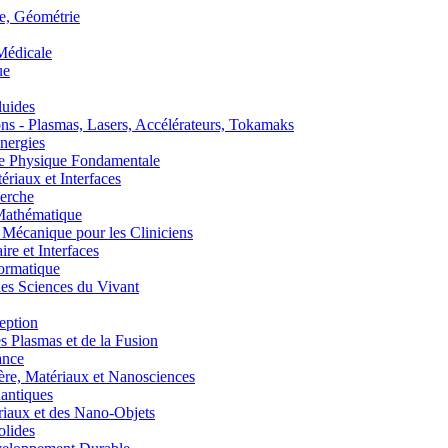
, Géométrie
édicale
ue
uides
s - Plasmas, Lasers, Accélérateurs, Tokamaks
nergies
de Physique Fondamentale
aux et Interfaces
erche
athématique
anique pour les Cliniciens
 et Interfaces
ormatique
s Sciences du Vivant
eption
lasmas et de la Fusion
ance
, Matériaux et Nanosciences
ntiques
aux et des Nano-Objets
lides