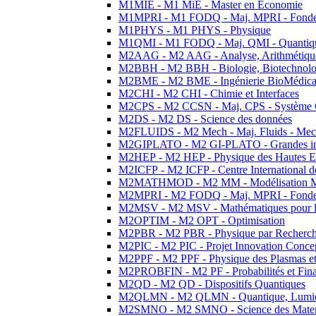
M1MIE - M1 MiE - Master en Economie
M1MPRI - M1 FODQ - Maj. MPRI - Fondeme
M1PHYS - M1 PHYS - Physique
M1QMI - M1 FODQ - Maj. QMI - Quantique
M2AAG - M2 AAG - Analyse, Arithmétique
M2BBH - M2 BBH - Biologie, Biotechnolog
M2BME - M2 BME - Ingénierie BioMédica
M2CHI - M2 CHI - Chimie et Interfaces
M2CPS - M2 CCSN - Maj. CPS - Système 
M2DS - M2 DS - Science des données
M2FLUIDS - M2 Mech - Maj. Fluids - Meca
M2GIPLATO - M2 GI-PLATO - Grandes instal
M2HEP - M2 HEP - Physique des Hautes E
M2ICFP - M2 ICFP - Centre International 
M2MATHMOD - M2 MM - Modélisation M
M2MPRI - M2 FODQ - Maj. MPRI - Fondeme
M2MSV - M2 MSV - Mathématiques pour le
M2OPTIM - M2 OPT - Optimisation
M2PBR - M2 PBR - Physique par Recherc
M2PIC - M2 PIC - Projet Innovation Conce
M2PPF - M2 PPF - Physique des Plasmas et
M2PROBFIN - M2 PF - Probabilités et Fin
M2QD - M2 QD - Dispositifs Quantiques
M2QLMN - M2 QLMN - Quantique, Lumiere
M2SMNO - M2 SMNO - Science des Materi