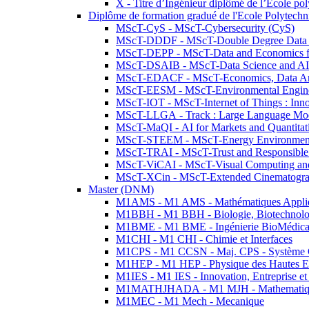
X - Titre d’Ingénieur diplômé de l’École po
Diplôme de formation gradué de l'Ecole Polytec
MScT-CyS - MScT-Cybersecurity (CyS)
MScT-DDDF - MScT-Double Degree Data 
MScT-DEPP - MScT-Data and Economics fo
MScT-DSAIB - MScT-Data Science and AI 
MScT-EDACF - MScT-Economics, Data Anal
MScT-EESM - MScT-Environmental Enginee
MScT-IOT - MScT-Internet of Things : Inn
MScT-LLGA - Track : Large Language Mode
MScT-MaQI - AI for Markets and Quantitat
MScT-STEEM - MScT-Energy Environment 
MScT-TRAI - MScT-Trust and Responsible
MScT-ViCAI - MScT-Visual Computing and
MScT-XCin - MScT-Extended Cinematogr
Master (DNM)
M1AMS - M1 AMS - Mathématiques Appliqué
M1BBH - M1 BBH - Biologie, Biotechnolog
M1BME - M1 BME - Ingénierie BioMédica
M1CHI - M1 CHI - Chimie et Interfaces
M1CPS - M1 CCSN - Maj. CPS - Système 
M1HEP - M1 HEP - Physique des Hautes E
M1IES - M1 IES - Innovation, Entreprise et
M1MATHJHADA - M1 MJH - Mathematiqu
M1MEC - M1 Mech - Mecanique