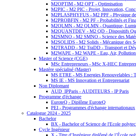
M2OPTIM - M2 OPT - Optimisation
M2PIC - M2 PIC - Projet, Innovation, Conc
M2PLASPHYFUS - M2 PPF - Physique des P
M2PROBFIN - M2 PF - Probabilités et Fin
M2QLMN - M2 QLMN - Quantique, Lumière
M2QUANTDEV - M2 QD - Dispositifs Qua
M2SMNO - M2 SMNO - Science des Matéri
M2SOLIDS - M2 Solids - Mécanique des So
M2TRADD - M2 TraDD - Transport et Dév
M2WAPE - M2 WAPE - Eau, Air, Pollution 
Master of Science (CGE)
MSc Entrepreneurs - MSc X-HEC Entrepre
Mastère spécialisé (Master)
MS ETRE - MS Energies Renouvelables : Tec
MS IE - MS Innovation et Entreprenariat
Non Diplomant
AUD_IPParis - AUDITEURS - IP Paris
Programme d'échange
EuroteQ - Diplôme EuroteQ
PEI - Programmes d'échange internationaux
Catalogue 2024 - 2025
Bachelor
BX - Bachelor of Science de l'Ecole polyte
Cycle Ingénieur
X - Titre d’Ingénieur diplômé de l’École po