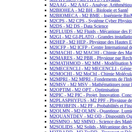
M2AAG - M2 AAG - Analyse, Arithmétique
M2BIOHEA - M2 BH - Biologie et Santé
M2BIOMECA - M2 BME - Ingénierie BioM
M2CPS - M2 CPS - Système Cyber Physiq
M2DS - M2 DS - Data Science
M2FLUIDS - M2 Fluids - Mécanique des Fl
M2GI - M2 GI-PLATO - Grandes installation
M2HEP - M2 HEP - Physique des Hautes E
M2ICFP - M2 ICFP - Centre International 
M2MACHI - M2 MACHI - Chimie des Matéri
M2MARES - M2 PBR - Physique par Rech
M2MATHMOD - M2 MM - Modélisation M
M2MECENCLI - M2 MECENCLI - Génie Méc
M2MOCHI - M2 MoChI - Chimie Moléculaire
M2MPRI - M2 MPRI - Fondements de l'Inf
M2MSV - M2 MSV - Mathématiques pour le
M2OPTIM - M2 OPT - Optimisation
M2PIC - M2 PIC - Projet, Innovation, Conc
M2PLASPHYFUS - M2 PPF - Physique des P
M2PROBFIN - M2 PF - Probabilités et Fin
M2QLMN - M2 QLMN - Quantique, Lumière
M2QUANTDEV - M2 QD - Dispositifs Qua
M2SMNO - M2 SMNO - Science des Matéri
M2SOLIDS - M2 Solids - Mécanique des So