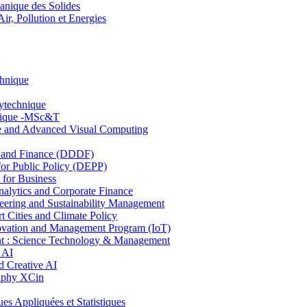
nique des Solides
, Pollution et Energies
chnique
lytechnique
hnique -MSc&T
ce and Advanced Visual Computing
and Finance (DDDF)
r Public Policy (DEPP)
for Business
ytics and Corporate Finance
ring and Sustainability Management
Cities and Climate Policy
ovation and Management Program (IoT)
: Science Technology & Management
 AI
 Creative AI
aphy XCin
ppliquées et Statistiques