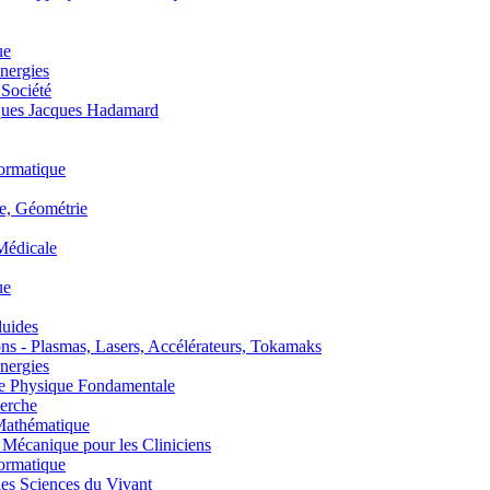
ue
nergies
 Société
es Jacques Hadamard
ormatique
, Géométrie
édicale
ue
uides
s - Plasmas, Lasers, Accélérateurs, Tokamaks
nergies
de Physique Fondamentale
erche
athématique
anique pour les Cliniciens
ormatique
s Sciences du Vivant