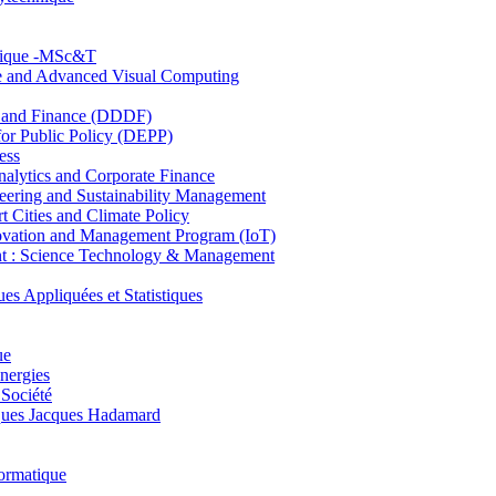
hnique -MSc&T
ce and Advanced Visual Computing
and Finance (DDDF)
r Public Policy (DEPP)
ess
ytics and Corporate Finance
ring and Sustainability Management
Cities and Climate Policy
ovation and Management Program (IoT)
: Science Technology & Management
ppliquées et Statistiques
ue
nergies
 Société
es Jacques Hadamard
ormatique