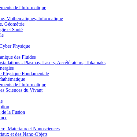
nts de l'Informatique
, Mathematiques, Informatique
, Géométrie
ie et Santé
le
Cyber Physique
nique des Fluides
lations - Plasmas, Lasers, Accélérateurs, Tokamaks
nergies
de Physique Fondamentale
athématique
nts de l'Informatique
s Sciences du Vivant
he
ption
 de la Fusion
ance
, Materiaux et Nanosciences
aux et des Nano-Objets