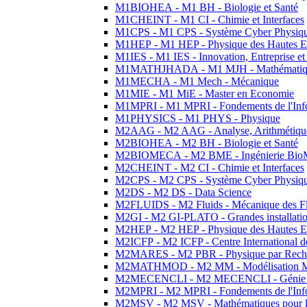
M1BIOHEA - M1 BH - Biologie et Santé
M1CHEINT - M1 CI - Chimie et Interfaces
M1CPS - M1 CPS - Système Cyber Physiq
M1HEP - M1 HEP - Physique des Hautes E
M1IES - M1 IES - Innovation, Entreprise et
M1MATHJHADA - M1 MJH - Mathématiqu
M1MECHA - M1 Mech - Mécanique
M1MIE - M1 MiE - Master en Economie
M1MPRI - M1 MPRI - Fondements de l'Inf
M1PHYSICS - M1 PHYS - Physique
M2AAG - M2 AAG - Analyse, Arithmétique
M2BIOHEA - M2 BH - Biologie et Santé
M2BIOMECA - M2 BME - Ingénierie BioM
M2CHEINT - M2 CI - Chimie et Interfaces
M2CPS - M2 CPS - Système Cyber Physiq
M2DS - M2 DS - Data Science
M2FLUIDS - M2 Fluids - Mécanique des Fl
M2GI - M2 GI-PLATO - Grandes installation
M2HEP - M2 HEP - Physique des Hautes E
M2ICFP - M2 ICFP - Centre International 
M2MARES - M2 PBR - Physique par Rech
M2MATHMOD - M2 MM - Modélisation M
M2MECENCLI - M2 MECENCLI - Génie Méc
M2MPRI - M2 MPRI - Fondements de l'Inf
M2MSV - M2 MSV - Mathématiques pour le