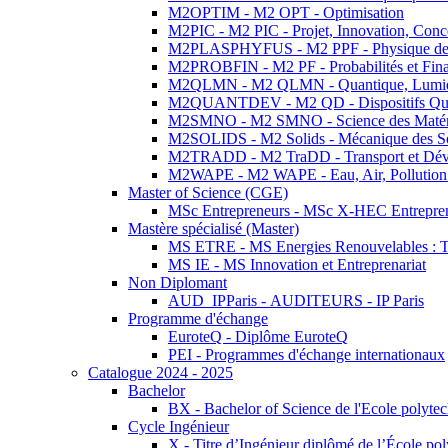
M2OPTIM - M2 OPT - Optimisation
M2PIC - M2 PIC - Projet, Innovation, Conc
M2PLASPHYFUS - M2 PPF - Physique des P
M2PROBFIN - M2 PF - Probabilités et Fin
M2QLMN - M2 QLMN - Quantique, Lumière
M2QUANTDEV - M2 QD - Dispositifs Qua
M2SMNO - M2 SMNO - Science des Matéri
M2SOLIDS - M2 Solids - Mécanique des So
M2TRADD - M2 TraDD - Transport et Dév
M2WAPE - M2 WAPE - Eau, Air, Pollution 
Master of Science (CGE)
MSc Entrepreneurs - MSc X-HEC Entrepre
Mastère spécialisé (Master)
MS ETRE - MS Energies Renouvelables : Tec
MS IE - MS Innovation et Entreprenariat
Non Diplomant
AUD_IPParis - AUDITEURS - IP Paris
Programme d'échange
EuroteQ - Diplôme EuroteQ
PEI - Programmes d'échange internationaux
Catalogue 2024 - 2025
Bachelor
BX - Bachelor of Science de l'Ecole polyte
Cycle Ingénieur
X - Titre d’Ingénieur diplômé de l’École po