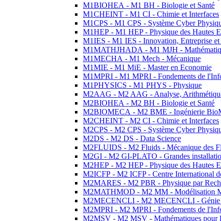
M1BIOHEA - M1 BH - Biologie et Santé
M1CHEINT - M1 CI - Chimie et Interfaces
M1CPS - M1 CPS - Système Cyber Physiq
M1HEP - M1 HEP - Physique des Hautes E
M1IES - M1 IES - Innovation, Entreprise et
M1MATHJHADA - M1 MJH - Mathématiqu
M1MECHA - M1 Mech - Mécanique
M1MIE - M1 MiE - Master en Economie
M1MPRI - M1 MPRI - Fondements de l'Inf
M1PHYSICS - M1 PHYS - Physique
M2AAG - M2 AAG - Analyse, Arithmétique
M2BIOHEA - M2 BH - Biologie et Santé
M2BIOMECA - M2 BME - Ingénierie BioM
M2CHEINT - M2 CI - Chimie et Interfaces
M2CPS - M2 CPS - Système Cyber Physiq
M2DS - M2 DS - Data Science
M2FLUIDS - M2 Fluids - Mécanique des Fl
M2GI - M2 GI-PLATO - Grandes installation
M2HEP - M2 HEP - Physique des Hautes E
M2ICFP - M2 ICFP - Centre International 
M2MARES - M2 PBR - Physique par Rech
M2MATHMOD - M2 MM - Modélisation M
M2MECENCLI - M2 MECENCLI - Génie Méc
M2MPRI - M2 MPRI - Fondements de l'Inf
M2MSV - M2 MSV - Mathématiques pour le