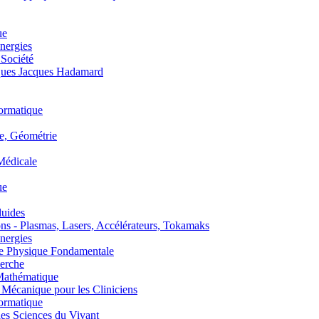
ue
nergies
 Société
es Jacques Hadamard
ormatique
, Géométrie
édicale
ue
uides
s - Plasmas, Lasers, Accélérateurs, Tokamaks
nergies
de Physique Fondamentale
erche
athématique
anique pour les Cliniciens
ormatique
s Sciences du Vivant