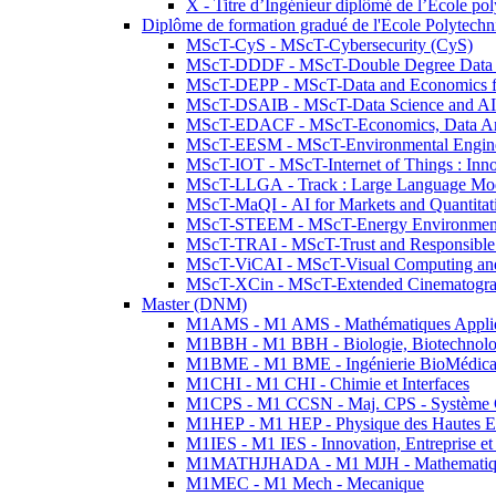
X - Titre d’Ingénieur diplômé de l’École po
Diplôme de formation gradué de l'Ecole Polytec
MScT-CyS - MScT-Cybersecurity (CyS)
MScT-DDDF - MScT-Double Degree Data 
MScT-DEPP - MScT-Data and Economics fo
MScT-DSAIB - MScT-Data Science and AI 
MScT-EDACF - MScT-Economics, Data Anal
MScT-EESM - MScT-Environmental Enginee
MScT-IOT - MScT-Internet of Things : Inn
MScT-LLGA - Track : Large Language Mode
MScT-MaQI - AI for Markets and Quantitat
MScT-STEEM - MScT-Energy Environment 
MScT-TRAI - MScT-Trust and Responsible
MScT-ViCAI - MScT-Visual Computing and
MScT-XCin - MScT-Extended Cinematogr
Master (DNM)
M1AMS - M1 AMS - Mathématiques Appliqué
M1BBH - M1 BBH - Biologie, Biotechnolog
M1BME - M1 BME - Ingénierie BioMédica
M1CHI - M1 CHI - Chimie et Interfaces
M1CPS - M1 CCSN - Maj. CPS - Système 
M1HEP - M1 HEP - Physique des Hautes E
M1IES - M1 IES - Innovation, Entreprise et
M1MATHJHADA - M1 MJH - Mathematiqu
M1MEC - M1 Mech - Mecanique