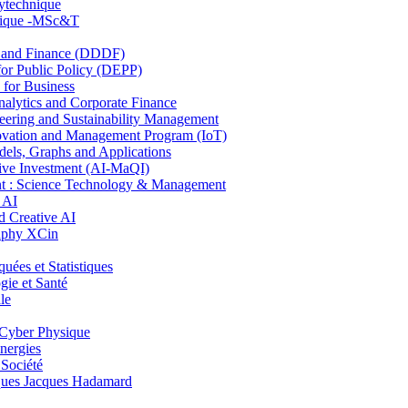
lytechnique
hnique -MSc&T
and Finance (DDDF)
r Public Policy (DEPP)
for Business
ytics and Corporate Finance
ring and Sustainability Management
ovation and Management Program (IoT)
ls, Graphs and Applications
ive Investment (AI-MaQI)
: Science Technology & Management
 AI
 Creative AI
aphy XCin
es et Statistiques
ie et Santé
le
Cyber Physique
nergies
 Société
es Jacques Hadamard