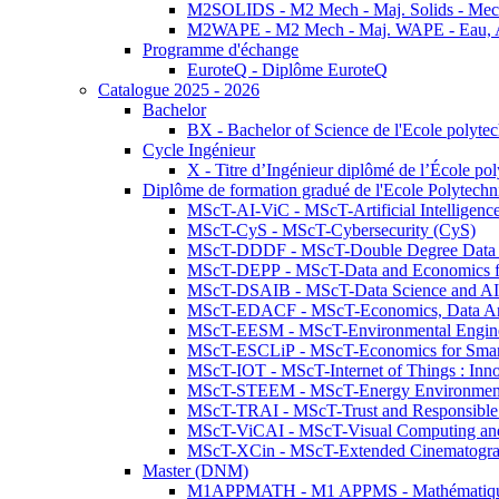
M2SOLIDS - M2 Mech - Maj. Solids - Meca
M2WAPE - M2 Mech - Maj. WAPE - Eau, Air
Programme d'échange
EuroteQ - Diplôme EuroteQ
Catalogue 2025 - 2026
Bachelor
BX - Bachelor of Science de l'Ecole polyte
Cycle Ingénieur
X - Titre d’Ingénieur diplômé de l’École po
Diplôme de formation gradué de l'Ecole Polytec
MScT-AI-ViC - MScT-Artificial Intelligen
MScT-CyS - MScT-Cybersecurity (CyS)
MScT-DDDF - MScT-Double Degree Data 
MScT-DEPP - MScT-Data and Economics fo
MScT-DSAIB - MScT-Data Science and AI 
MScT-EDACF - MScT-Economics, Data Anal
MScT-EESM - MScT-Environmental Enginee
MScT-ESCLiP - MScT-Economics for Smart 
MScT-IOT - MScT-Internet of Things : Inn
MScT-STEEM - MScT-Energy Environment 
MScT-TRAI - MScT-Trust and Responsible
MScT-ViCAI - MScT-Visual Computing and
MScT-XCin - MScT-Extended Cinematogr
Master (DNM)
M1APPMATH - M1 APPMS - Mathématiques A