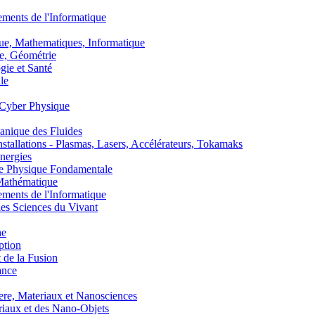
nts de l'Informatique
, Mathematiques, Informatique
, Géométrie
ie et Santé
le
Cyber Physique
nique des Fluides
lations - Plasmas, Lasers, Accélérateurs, Tokamaks
nergies
de Physique Fondamentale
athématique
nts de l'Informatique
s Sciences du Vivant
he
ption
 de la Fusion
ance
, Materiaux et Nanosciences
aux et des Nano-Objets