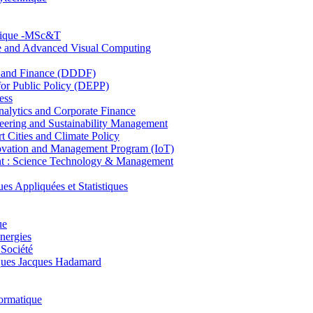
hnique -MSc&T
ce and Advanced Visual Computing
and Finance (DDDF)
r Public Policy (DEPP)
ess
ytics and Corporate Finance
ring and Sustainability Management
Cities and Climate Policy
ovation and Management Program (IoT)
: Science Technology & Management
ppliquées et Statistiques
ue
nergies
 Société
es Jacques Hadamard
ormatique