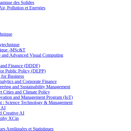
nique des Solides
, Pollution et Energies
chnique
lytechnique
hnique -MSc&T
ce and Advanced Visual Computing
and Finance (DDDF)
r Public Policy (DEPP)
for Business
ytics and Corporate Finance
ring and Sustainability Management
Cities and Climate Policy
ovation and Management Program (IoT)
: Science Technology & Management
 AI
 Creative AI
aphy XCin
ppliquées et Statistiques