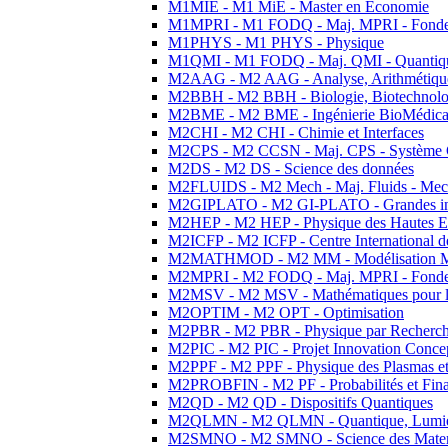
M1MIE - M1 MiE - Master en Economie
M1MPRI - M1 FODQ - Maj. MPRI - Fondeme
M1PHYS - M1 PHYS - Physique
M1QMI - M1 FODQ - Maj. QMI - Quantique
M2AAG - M2 AAG - Analyse, Arithmétique
M2BBH - M2 BBH - Biologie, Biotechnolog
M2BME - M2 BME - Ingénierie BioMédica
M2CHI - M2 CHI - Chimie et Interfaces
M2CPS - M2 CCSN - Maj. CPS - Système 
M2DS - M2 DS - Science des données
M2FLUIDS - M2 Mech - Maj. Fluids - Meca
M2GIPLATO - M2 GI-PLATO - Grandes instal
M2HEP - M2 HEP - Physique des Hautes E
M2ICFP - M2 ICFP - Centre International 
M2MATHMOD - M2 MM - Modélisation M
M2MPRI - M2 FODQ - Maj. MPRI - Fondeme
M2MSV - M2 MSV - Mathématiques pour le
M2OPTIM - M2 OPT - Optimisation
M2PBR - M2 PBR - Physique par Recherc
M2PIC - M2 PIC - Projet Innovation Conce
M2PPF - M2 PPF - Physique des Plasmas et
M2PROBFIN - M2 PF - Probabilités et Fin
M2QD - M2 QD - Dispositifs Quantiques
M2QLMN - M2 QLMN - Quantique, Lumiere
M2SMNO - M2 SMNO - Science des Materi