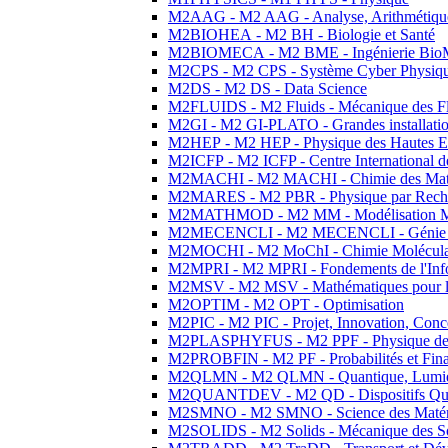
M2AAG - M2 AAG - Analyse, Arithmétique
M2BIOHEA - M2 BH - Biologie et Santé
M2BIOMECA - M2 BME - Ingénierie BioM
M2CPS - M2 CPS - Système Cyber Physiq
M2DS - M2 DS - Data Science
M2FLUIDS - M2 Fluids - Mécanique des Fl
M2GI - M2 GI-PLATO - Grandes installation
M2HEP - M2 HEP - Physique des Hautes E
M2ICFP - M2 ICFP - Centre International 
M2MACHI - M2 MACHI - Chimie des Matéri
M2MARES - M2 PBR - Physique par Rech
M2MATHMOD - M2 MM - Modélisation M
M2MECENCLI - M2 MECENCLI - Génie Méc
M2MOCHI - M2 MoChI - Chimie Moléculaire
M2MPRI - M2 MPRI - Fondements de l'Inf
M2MSV - M2 MSV - Mathématiques pour le
M2OPTIM - M2 OPT - Optimisation
M2PIC - M2 PIC - Projet, Innovation, Conc
M2PLASPHYFUS - M2 PPF - Physique des P
M2PROBFIN - M2 PF - Probabilités et Fin
M2QLMN - M2 QLMN - Quantique, Lumière
M2QUANTDEV - M2 QD - Dispositifs Qua
M2SMNO - M2 SMNO - Science des Matéri
M2SOLIDS - M2 Solids - Mécanique des So