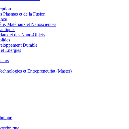
eption
lasmas et de la Fusion
ance
, Matériaux et Nanosciences
ntiques
aux et des Nano-Objets
lides
eloppement Durable
et Énergies
neurs
hnologies et Entrepreneuriat (Master)
chnique
lytechnique