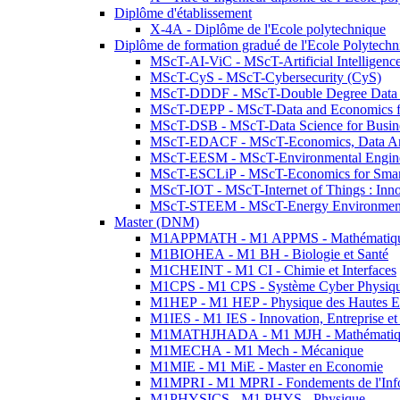
Diplôme d'établissement
X-4A - Diplôme de l'Ecole polytechnique
Diplôme de formation gradué de l'Ecole Polytec
MScT-AI-ViC - MScT-Artificial Intelligen
MScT-CyS - MScT-Cybersecurity (CyS)
MScT-DDDF - MScT-Double Degree Data 
MScT-DEPP - MScT-Data and Economics fo
MScT-DSB - MScT-Data Science for Busin
MScT-EDACF - MScT-Economics, Data Anal
MScT-EESM - MScT-Environmental Enginee
MScT-ESCLiP - MScT-Economics for Smart 
MScT-IOT - MScT-Internet of Things : Inn
MScT-STEEM - MScT-Energy Environment 
Master (DNM)
M1APPMATH - M1 APPMS - Mathématiques A
M1BIOHEA - M1 BH - Biologie et Santé
M1CHEINT - M1 CI - Chimie et Interfaces
M1CPS - M1 CPS - Système Cyber Physiq
M1HEP - M1 HEP - Physique des Hautes E
M1IES - M1 IES - Innovation, Entreprise et
M1MATHJHADA - M1 MJH - Mathématiqu
M1MECHA - M1 Mech - Mécanique
M1MIE - M1 MiE - Master en Economie
M1MPRI - M1 MPRI - Fondements de l'Inf
M1PHYSICS - M1 PHYS - Physique