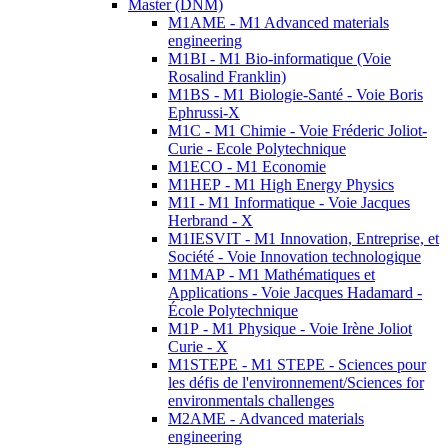
Master (DNM)
M1AME - M1 Advanced materials
engineering
M1BI - M1 Bio-informatique (Voie
Rosalind Franklin)
M1BS - M1 Biologie-Santé - Voie Boris
Ephrussi-X
M1C - M1 Chimie - Voie Fréderic Joliot-
Curie - Ecole Polytechnique
M1ECO - M1 Economie
M1HEP - M1 High Energy Physics
M1I - M1 Informatique - Voie Jacques
Herbrand - X
M1IESVIT - M1 Innovation, Entreprise, et
Société - Voie Innovation technologique
M1MAP - M1 Mathématiques et
Applications - Voie Jacques Hadamard -
École Polytechnique
M1P - M1 Physique - Voie Irène Joliot
Curie - X
M1STEPE - M1 STEPE - Sciences pour
les défis de l'environnement/Sciences for
environmentals challenges
M2AME - Advanced materials
engineering