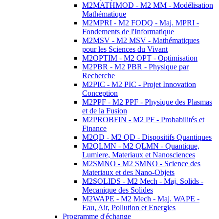
M2MATHMOD - M2 MM - Modélisation
Mathématique
M2MPRI - M2 FODQ - Maj. MPRI -
Fondements de l'Informatique
M2MSV - M2 MSV - Mathématiques
pour les Sciences du Vivant
M2OPTIM - M2 OPT - Optimisation
M2PBR - M2 PBR - Physique par
Recherche
M2PIC - M2 PIC - Projet Innovation
Conception
M2PPF - M2 PPF - Physique des Plasmas
et de la Fusion
M2PROBFIN - M2 PF - Probabilités et
Finance
M2QD - M2 QD - Dispositifs Quantiques
M2QLMN - M2 QLMN - Quantique,
Lumiere, Materiaux et Nanosciences
M2SMNO - M2 SMNO - Science des
Materiaux et des Nano-Objets
M2SOLIDS - M2 Mech - Maj. Solids -
Mecanique des Solides
M2WAPE - M2 Mech - Maj. WAPE -
Eau, Air, Pollution et Energies
Programme d'échange