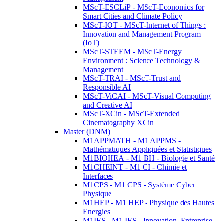
MScT-ESCLiP - MScT-Economics for
Smart Cities and Climate Policy
MScT-IOT - MScT-Internet of Things :
Innovation and Management Program
(IoT)
MScT-STEEM - MScT-Energy
Environment : Science Technology &
Management
MScT-TRAI - MScT-Trust and
Responsible AI
MScT-ViCAI - MScT-Visual Computing
and Creative AI
MScT-XCin - MScT-Extended
Cinematography XCin
Master (DNM)
M1APPMATH - M1 APPMS -
Mathématiques Appliquées et Statistiques
M1BIOHEA - M1 BH - Biologie et Santé
M1CHEINT - M1 CI - Chimie et
Interfaces
M1CPS - M1 CPS - Système Cyber
Physique
M1HEP - M1 HEP - Physique des Hautes
Energies
M1IES - M1 IES - Innovation, Entreprise