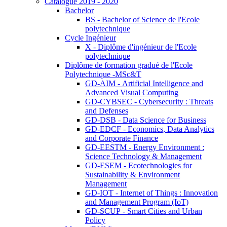
Catalogue 2019 - 2020
Bachelor
BS - Bachelor of Science de l'Ecole
polytechnique
Cycle Ingénieur
X - Diplôme d'ingénieur de l'Ecole
polytechnique
Diplôme de formation gradué de l'Ecole
Polytechnique -MSc&T
GD-AIM - Artificial Intelligence and
Advanced Visual Computing
GD-CYBSEC - Cybersecurity : Threats
and Defenses
GD-DSB - Data Science for Business
GD-EDCF - Economics, Data Analytics
and Corporate Finance
GD-EESTM - Energy Environment :
Science Technology & Management
GD-ESEM - Ecotechnologies for
Sustainability & Environment
Management
GD-IOT - Internet of Things : Innovation
and Management Program (IoT)
GD-SCUP - Smart Cities and Urban
Policy