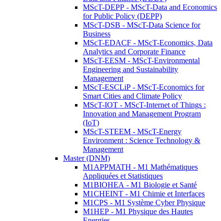
MScT-DEPP - MScT-Data and Economics
for Public Policy (DEPP)
MScT-DSB - MScT-Data Science for
Business
MScT-EDACF - MScT-Economics, Data
Analytics and Corporate Finance
MScT-EESM - MScT-Environmental
Engineering and Sustainability
Management
MScT-ESCLiP - MScT-Economics for
Smart Cities and Climate Policy
MScT-IOT - MScT-Internet of Things :
Innovation and Management Program
(IoT)
MScT-STEEM - MScT-Energy
Environment : Science Technology &
Management
Master (DNM)
M1APPMATH - M1 Mathématiques
Appliquées et Statistiques
M1BIOHEA - M1 Biologie et Santé
M1CHEINT - M1 Chimie et Interfaces
M1CPS - M1 Système Cyber Physique
M1HEP - M1 Physique des Hautes
Energies