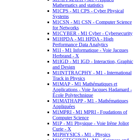
Mathematics and statistics
M1CPS - M1 CPS - Cyber Physical
Systems
M1CSN - M1 CSN - Computer Science
for Networks
M1CYBER - M1 Cyber - Cybersecurity
M1HPDA - M1 HPDA - High
Performance Data Analytics
M1I - M1 Informatique - Voie Jacques
Herbrand - X
M1IGD - M1 IGD - Interaction, Graphic
and Design
M1INTTRACPHY - M1 - International
Track in Physics
M1MAP - M1 Mathématiques et
Applications - Voie Jacques Hadamard -
École Polytechnique
M1MATHAPP - M1 - Mathématiques
Appliquées
M1MPRI - M1 MPRI - Foudations of
Computer Science
M1P - M1 Physique - Voie Irène Joliot
Curie - X
M1PHYSICS - M1 - Physics