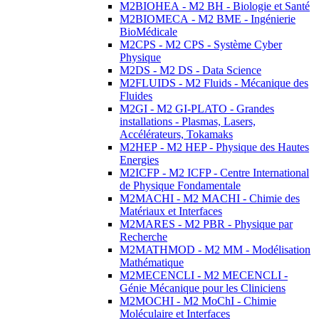
M2BIOHEA - M2 BH - Biologie et Santé
M2BIOMECA - M2 BME - Ingénierie
BioMédicale
M2CPS - M2 CPS - Système Cyber
Physique
M2DS - M2 DS - Data Science
M2FLUIDS - M2 Fluids - Mécanique des
Fluides
M2GI - M2 GI-PLATO - Grandes
installations - Plasmas, Lasers,
Accélérateurs, Tokamaks
M2HEP - M2 HEP - Physique des Hautes
Energies
M2ICFP - M2 ICFP - Centre International
de Physique Fondamentale
M2MACHI - M2 MACHI - Chimie des
Matériaux et Interfaces
M2MARES - M2 PBR - Physique par
Recherche
M2MATHMOD - M2 MM - Modélisation
Mathématique
M2MECENCLI - M2 MECENCLI -
Génie Mécanique pour les Cliniciens
M2MOCHI - M2 MoChI - Chimie
Moléculaire et Interfaces