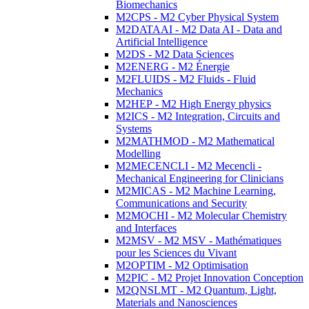
Biomechanics
M2CPS - M2 Cyber Physical System
M2DATAAI - M2 Data AI - Data and
Artificial Intelligence
M2DS - M2 Data Sciences
M2ENERG - M2 Énergie
M2FLUIDS - M2 Fluids - Fluid
Mechanics
M2HEP - M2 High Energy physics
M2ICS - M2 Integration, Circuits and
Systems
M2MATHMOD - M2 Mathematical
Modelling
M2MECENCLI - M2 Mecencli -
Mechanical Engineering for Clinicians
M2MICAS - M2 Machine Learning,
Communications and Security
M2MOCHI - M2 Molecular Chemistry
and Interfaces
M2MSV - M2 MSV - Mathématiques
pour les Sciences du Vivant
M2OPTIM - M2 Optimisation
M2PIC - M2 Projet Innovation Conception
M2QNSLMT - M2 Quantum, Light,
Materials and Nanosciences