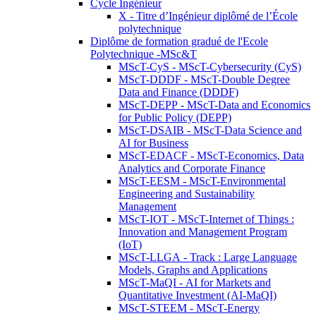
Cycle Ingénieur
X - Titre d’Ingénieur diplômé de l’École
polytechnique
Diplôme de formation gradué de l'Ecole
Polytechnique -MSc&T
MScT-CyS - MScT-Cybersecurity (CyS)
MScT-DDDF - MScT-Double Degree
Data and Finance (DDDF)
MScT-DEPP - MScT-Data and Economics
for Public Policy (DEPP)
MScT-DSAIB - MScT-Data Science and
AI for Business
MScT-EDACF - MScT-Economics, Data
Analytics and Corporate Finance
MScT-EESM - MScT-Environmental
Engineering and Sustainability
Management
MScT-IOT - MScT-Internet of Things :
Innovation and Management Program
(IoT)
MScT-LLGA - Track : Large Language
Models, Graphs and Applications
MScT-MaQI - AI for Markets and
Quantitative Investment (AI-MaQI)
MScT-STEEM - MScT-Energy