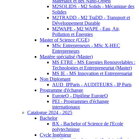
Matériaux et des Nano-Objets
M2SOLIDS - M2 Solids - Mécanique des
Solides
M2TRADD - M2 TraDD - Transport et
Développement Durable
M2WAPE - M2 WAPE - Eau, Air,
Pollution et Énergies
Master of Science (CGE)
MSc Entrepreneurs - MSc X-HEC
Entrepreneurs
Mastère spécialisé (Master)
MS ETRE - MS Energies Renouvelables :
Technologies et Entrepreneuriat (Master)
MS IE - MS Innovation et Entreprenariat
Non Diplomant
AUD_IPParis - AUDITEURS - IP Paris
Programme d'échange
EuroteQ - Diplôme EuroteQ
PEI - Programmes d'échange
internationaux
Catalogue 2024 - 2025
Bachelor
BX - Bachelor of Science de l'Ecole
polytechnique
Cycle Ingénieur