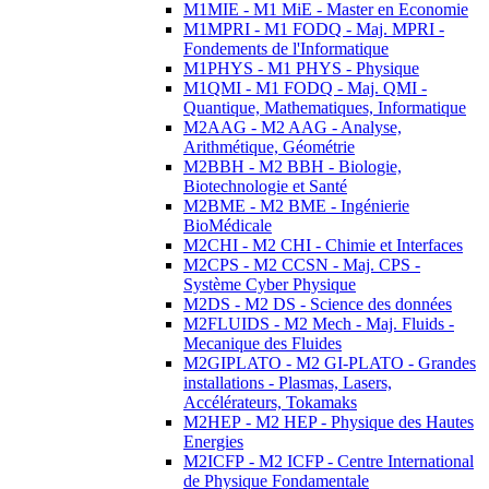
M1MIE - M1 MiE - Master en Economie
M1MPRI - M1 FODQ - Maj. MPRI -
Fondements de l'Informatique
M1PHYS - M1 PHYS - Physique
M1QMI - M1 FODQ - Maj. QMI -
Quantique, Mathematiques, Informatique
M2AAG - M2 AAG - Analyse,
Arithmétique, Géométrie
M2BBH - M2 BBH - Biologie,
Biotechnologie et Santé
M2BME - M2 BME - Ingénierie
BioMédicale
M2CHI - M2 CHI - Chimie et Interfaces
M2CPS - M2 CCSN - Maj. CPS -
Système Cyber Physique
M2DS - M2 DS - Science des données
M2FLUIDS - M2 Mech - Maj. Fluids -
Mecanique des Fluides
M2GIPLATO - M2 GI-PLATO - Grandes
installations - Plasmas, Lasers,
Accélérateurs, Tokamaks
M2HEP - M2 HEP - Physique des Hautes
Energies
M2ICFP - M2 ICFP - Centre International
de Physique Fondamentale