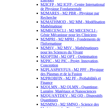
Energies
M2ICFP - M2 ICFP - Centre International
de Physique Fondamentale
M2MARES - M2 PBR - Physique par
Recherche
M2MATHMOD - M2 MM - Modélisation
Mathématique
M2MECENCLI - M2 MECENCLI -
Génie Mécanique pour les Cliniciens
M2MPRI - M2 MPRI - Fondements de
l'Informatique
M2MSV - M2 MSV - Mathématiques
pour les Sciences du Vivant
M2OPTIM - M2 OPT - Optimisation
M2PIC - M2 PIC - Projet, Innovation,
Conception
M2PLASPHYFUS - M2 PPF - Physique
des Plasmas et de la Fusion
M2PROBFIN - M2 PF - Probabilités et
Finance
M2QLMN - M2 QLMN - Quantique,
Lumière, Matériaux et Nanosciences
M2QUANTDEV - M2 QD - Dispositifs
Quantiques
M2SMNO - M2 SMNO - Science des