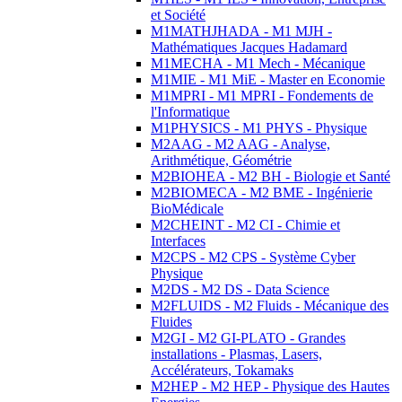
et Société
M1MATHJHADA - M1 MJH -
Mathématiques Jacques Hadamard
M1MECHA - M1 Mech - Mécanique
M1MIE - M1 MiE - Master en Economie
M1MPRI - M1 MPRI - Fondements de
l'Informatique
M1PHYSICS - M1 PHYS - Physique
M2AAG - M2 AAG - Analyse,
Arithmétique, Géométrie
M2BIOHEA - M2 BH - Biologie et Santé
M2BIOMECA - M2 BME - Ingénierie
BioMédicale
M2CHEINT - M2 CI - Chimie et
Interfaces
M2CPS - M2 CPS - Système Cyber
Physique
M2DS - M2 DS - Data Science
M2FLUIDS - M2 Fluids - Mécanique des
Fluides
M2GI - M2 GI-PLATO - Grandes
installations - Plasmas, Lasers,
Accélérateurs, Tokamaks
M2HEP - M2 HEP - Physique des Hautes