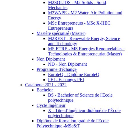
M2SOLIDS - M2 Solids - Solid
Mechanics
M2WAPE - M2 Water, Air, Pollution and
Energy
MSc Entrepreneurs - MSc X-HEC
Entrepreneurs
Mastère spécialisé (Master)
M2REST - Renewable Energy, Science
and Technology
MS ETRE - MS Energies Renouvelables :
Technologies & Entrepreneuriat (Master)
Non Diplomant
ND - Non Diplomant
Programme d'échange
EuroteQ - Diplôme EuroteQ
PEI - Echanges PEI
Catalogue 2021 - 2022
Bachelor
BS - Bachelor of Science de l'Ecole
polytechnique
Cycle Ingénieur
X - Titre d’Ingénieur diplômé de l’École
polytechnique
Diplôme de formation gradué de l'Ecole
Polytechnique -MSc&T