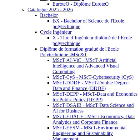
EuroteQ - Diplôme EuroteQ
Catalogue 2025 - 2026
Bachelor
BX - Bachelor of Science de l'Ecole
polytechnique
Cycle Ingénieur
X - Titre d’Ingénieur diplômé de l’École
polytechnique
Diplôme de formation gradué de l'Ecole
Polytechnique -MSc&T
MScT-AI-ViC - MScT-Artificial
Intelligence and Advanced Visual
Computing
MScT-CyS - MScT-Cybersecurity (CyS)
MScT-DDDF - MScT-Double Degree
Data and Finance (DDDF)
MScT-DEPP - MScT-Data and Economics
for Public Policy (DEPP)
MScT-DSAIB - MScT-Data Science and
AI for Business
MScT-EDACF - MScT-Economics, Data
Analytics and Corporate Finance
MScT-EESM - MScT-Environmental
Engineering and Sustainability
Management