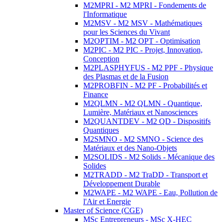
M2MPRI - M2 MPRI - Fondements de
l'Informatique
M2MSV - M2 MSV - Mathématiques
pour les Sciences du Vivant
M2OPTIM - M2 OPT - Optimisation
M2PIC - M2 PIC - Projet, Innovation,
Conception
M2PLASPHYFUS - M2 PPF - Physique
des Plasmas et de la Fusion
M2PROBFIN - M2 PF - Probabilités et
Finance
M2QLMN - M2 QLMN - Quantique,
Lumière, Matériaux et Nanosciences
M2QUANTDEV - M2 QD - Dispositifs
Quantiques
M2SMNO - M2 SMNO - Science des
Matériaux et des Nano-Objets
M2SOLIDS - M2 Solids - Mécanique des
Solides
M2TRADD - M2 TraDD - Transport et
Développement Durable
M2WAPE - M2 WAPE - Eau, Pollution de
l'Air et Energie
Master of Science (CGE)
MSc Entrepreneurs - MSc X-HEC