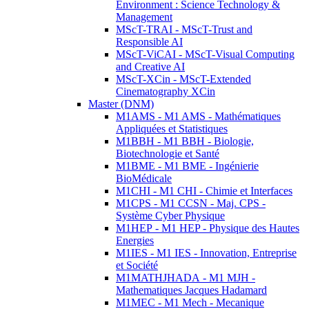
Environment : Science Technology &
Management
MScT-TRAI - MScT-Trust and
Responsible AI
MScT-ViCAI - MScT-Visual Computing
and Creative AI
MScT-XCin - MScT-Extended
Cinematography XCin
Master (DNM)
M1AMS - M1 AMS - Mathématiques
Appliquées et Statistiques
M1BBH - M1 BBH - Biologie,
Biotechnologie et Santé
M1BME - M1 BME - Ingénierie
BioMédicale
M1CHI - M1 CHI - Chimie et Interfaces
M1CPS - M1 CCSN - Maj. CPS -
Système Cyber Physique
M1HEP - M1 HEP - Physique des Hautes
Energies
M1IES - M1 IES - Innovation, Entreprise
et Société
M1MATHJHADA - M1 MJH -
Mathematiques Jacques Hadamard
M1MEC - M1 Mech - Mecanique