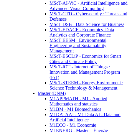
MScT-AI-ViC - Artificial Intelligence and
Advanced Visual Computing
MScT-CTD - Cybersecurity : Threats and
Defenses
MScT-DSB - Data Science for Business
MScT-EDACF - Economics, Data
Analytics and Corporate Finance
MScT-EESM - Environmental
Engineering and Sustainability
Management
MScT-ESCLiP - Economics for Smart
Cities and Climate Policy
MScT-IOT - Internet of Things :
Innovation and Management Program
(IoT)
MScT-STEEM - Energy Environment :
Science Technology & Management
Master (DNM)
M1APPMATH - M1 - Applied
Mathematics and statistics
M1BM - M1 Biomechanics
M1DATAAI - M1 Data AI - Data and
Artificial Intelligence
M1ECO - M1 Economie
M1ENERG - Master 1 Énergie