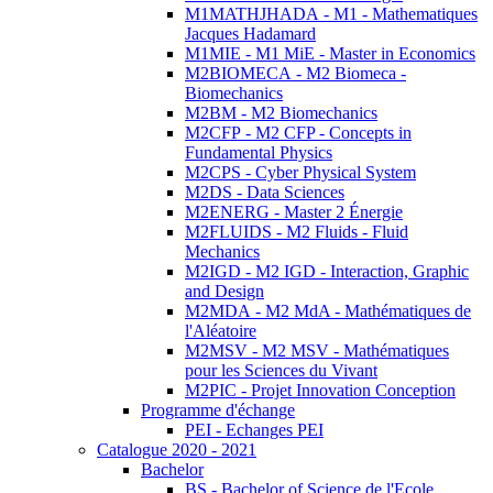
M1MATHJHADA - M1 - Mathematiques
Jacques Hadamard
M1MIE - M1 MiE - Master in Economics
M2BIOMECA - M2 Biomeca -
Biomechanics
M2BM - M2 Biomechanics
M2CFP - M2 CFP - Concepts in
Fundamental Physics
M2CPS - Cyber Physical System
M2DS - Data Sciences
M2ENERG - Master 2 Énergie
M2FLUIDS - M2 Fluids - Fluid
Mechanics
M2IGD - M2 IGD - Interaction, Graphic
and Design
M2MDA - M2 MdA - Mathématiques de
l'Aléatoire
M2MSV - M2 MSV - Mathématiques
pour les Sciences du Vivant
M2PIC - Projet Innovation Conception
Programme d'échange
PEI - Echanges PEI
Catalogue 2020 - 2021
Bachelor
BS - Bachelor of Science de l'Ecole