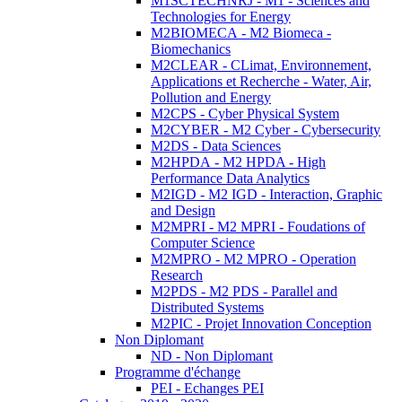
M1SCTECHNRJ - M1 - Sciences and
Technologies for Energy
M2BIOMECA - M2 Biomeca -
Biomechanics
M2CLEAR - CLimat, Environnement,
Applications et Recherche - Water, Air,
Pollution and Energy
M2CPS - Cyber Physical System
M2CYBER - M2 Cyber - Cybersecurity
M2DS - Data Sciences
M2HPDA - M2 HPDA - High
Performance Data Analytics
M2IGD - M2 IGD - Interaction, Graphic
and Design
M2MPRI - M2 MPRI - Foudations of
Computer Science
M2MPRO - M2 MPRO - Operation
Research
M2PDS - M2 PDS - Parallel and
Distributed Systems
M2PIC - Projet Innovation Conception
Non Diplomant
ND - Non Diplomant
Programme d'échange
PEI - Echanges PEI