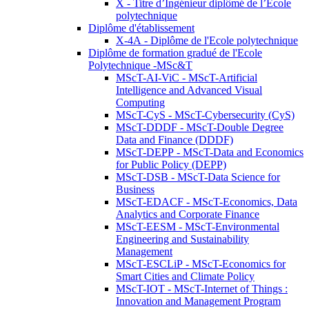
X - Titre d’Ingénieur diplômé de l’École
polytechnique
Diplôme d'établissement
X-4A - Diplôme de l'Ecole polytechnique
Diplôme de formation gradué de l'Ecole
Polytechnique -MSc&T
MScT-AI-ViC - MScT-Artificial
Intelligence and Advanced Visual
Computing
MScT-CyS - MScT-Cybersecurity (CyS)
MScT-DDDF - MScT-Double Degree
Data and Finance (DDDF)
MScT-DEPP - MScT-Data and Economics
for Public Policy (DEPP)
MScT-DSB - MScT-Data Science for
Business
MScT-EDACF - MScT-Economics, Data
Analytics and Corporate Finance
MScT-EESM - MScT-Environmental
Engineering and Sustainability
Management
MScT-ESCLiP - MScT-Economics for
Smart Cities and Climate Policy
MScT-IOT - MScT-Internet of Things :
Innovation and Management Program