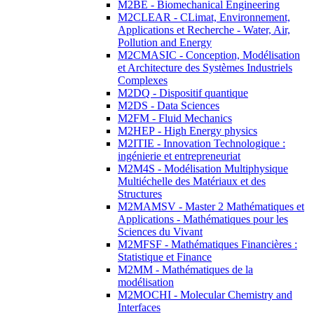
M2BE - Biomechanical Engineering
M2CLEAR - CLimat, Environnement,
Applications et Recherche - Water, Air,
Pollution and Energy
M2CMASIC - Conception, Modélisation
et Architecture des Systèmes Industriels
Complexes
M2DQ - Dispositif quantique
M2DS - Data Sciences
M2FM - Fluid Mechanics
M2HEP - High Energy physics
M2ITIE - Innovation Technologique :
ingénierie et entrepreneuriat
M2M4S - Modélisation Multiphysique
Multiéchelle des Matériaux et des
Structures
M2MAMSV - Master 2 Mathématiques et
Applications - Mathématiques pour les
Sciences du Vivant
M2MFSF - Mathématiques Financières :
Statistique et Finance
M2MM - Mathématiques de la
modélisation
M2MOCHI - Molecular Chemistry and
Interfaces