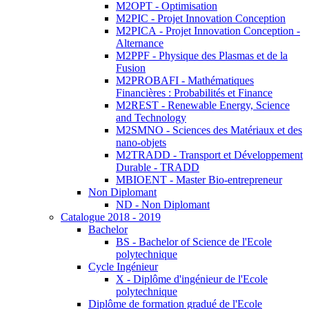
M2OPT - Optimisation
M2PIC - Projet Innovation Conception
M2PICA - Projet Innovation Conception -
Alternance
M2PPF - Physique des Plasmas et de la
Fusion
M2PROBAFI - Mathématiques
Financières : Probabilités et Finance
M2REST - Renewable Energy, Science
and Technology
M2SMNO - Sciences des Matériaux et des
nano-objets
M2TRADD - Transport et Développement
Durable - TRADD
MBIOENT - Master Bio-entrepreneur
Non Diplomant
ND - Non Diplomant
Catalogue 2018 - 2019
Bachelor
BS - Bachelor of Science de l'Ecole
polytechnique
Cycle Ingénieur
X - Diplôme d'ingénieur de l'Ecole
polytechnique
Diplôme de formation gradué de l'Ecole