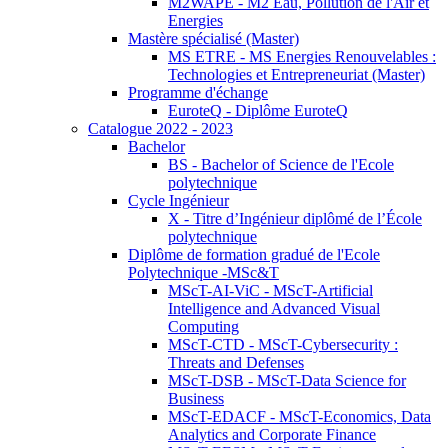
M2WAPE - M2 Eau, Pollution de l'Air et
Energies
Mastère spécialisé (Master)
MS ETRE - MS Energies Renouvelables :
Technologies et Entrepreneuriat (Master)
Programme d'échange
EuroteQ - Diplôme EuroteQ
Catalogue 2022 - 2023
Bachelor
BS - Bachelor of Science de l'Ecole
polytechnique
Cycle Ingénieur
X - Titre d’Ingénieur diplômé de l’École
polytechnique
Diplôme de formation gradué de l'Ecole
Polytechnique -MSc&T
MScT-AI-ViC - MScT-Artificial
Intelligence and Advanced Visual
Computing
MScT-CTD - MScT-Cybersecurity :
Threats and Defenses
MScT-DSB - MScT-Data Science for
Business
MScT-EDACF - MScT-Economics, Data
Analytics and Corporate Finance