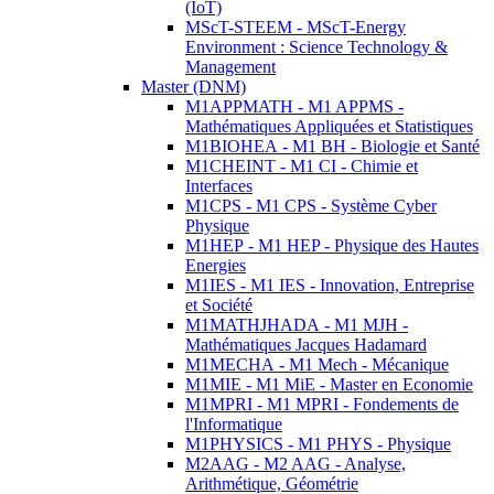
(IoT)
MScT-STEEM - MScT-Energy
Environment : Science Technology &
Management
Master (DNM)
M1APPMATH - M1 APPMS -
Mathématiques Appliquées et Statistiques
M1BIOHEA - M1 BH - Biologie et Santé
M1CHEINT - M1 CI - Chimie et
Interfaces
M1CPS - M1 CPS - Système Cyber
Physique
M1HEP - M1 HEP - Physique des Hautes
Energies
M1IES - M1 IES - Innovation, Entreprise
et Société
M1MATHJHADA - M1 MJH -
Mathématiques Jacques Hadamard
M1MECHA - M1 Mech - Mécanique
M1MIE - M1 MiE - Master en Economie
M1MPRI - M1 MPRI - Fondements de
l'Informatique
M1PHYSICS - M1 PHYS - Physique
M2AAG - M2 AAG - Analyse,
Arithmétique, Géométrie