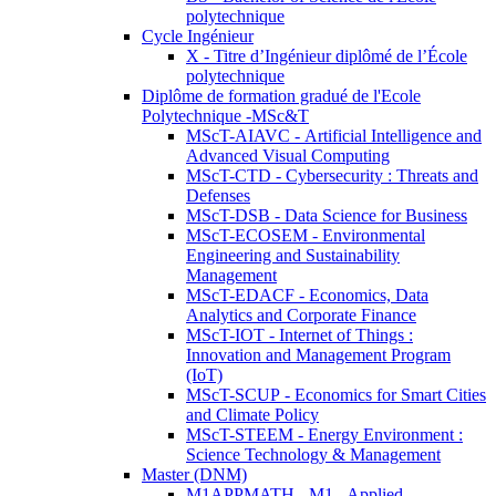
polytechnique
Cycle Ingénieur
X - Titre d’Ingénieur diplômé de l’École
polytechnique
Diplôme de formation gradué de l'Ecole
Polytechnique -MSc&T
MScT-AIAVC - Artificial Intelligence and
Advanced Visual Computing
MScT-CTD - Cybersecurity : Threats and
Defenses
MScT-DSB - Data Science for Business
MScT-ECOSEM - Environmental
Engineering and Sustainability
Management
MScT-EDACF - Economics, Data
Analytics and Corporate Finance
MScT-IOT - Internet of Things :
Innovation and Management Program
(IoT)
MScT-SCUP - Economics for Smart Cities
and Climate Policy
MScT-STEEM - Energy Environment :
Science Technology & Management
Master (DNM)
M1APPMATH - M1 - Applied