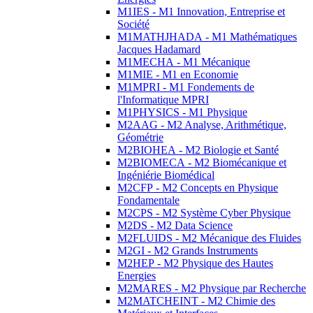
M1IES - M1 Innovation, Entreprise et
Société
M1MATHJHADA - M1 Mathématiques
Jacques Hadamard
M1MECHA - M1 Mécanique
M1MIE - M1 en Economie
M1MPRI - M1 Fondements de
l'Informatique MPRI
M1PHYSICS - M1 Physique
M2AAG - M2 Analyse, Arithmétique,
Géométrie
M2BIOHEA - M2 Biologie et Santé
M2BIOMECA - M2 Biomécanique et
Ingéniérie Biomédical
M2CFP - M2 Concepts en Physique
Fondamentale
M2CPS - M2 Système Cyber Physique
M2DS - M2 Data Science
M2FLUIDS - M2 Mécanique des Fluides
M2GI - M2 Grands Instruments
M2HEP - M2 Physique des Hautes
Energies
M2MARES - M2 Physique par Recherche
M2MATCHEINT - M2 Chimie des