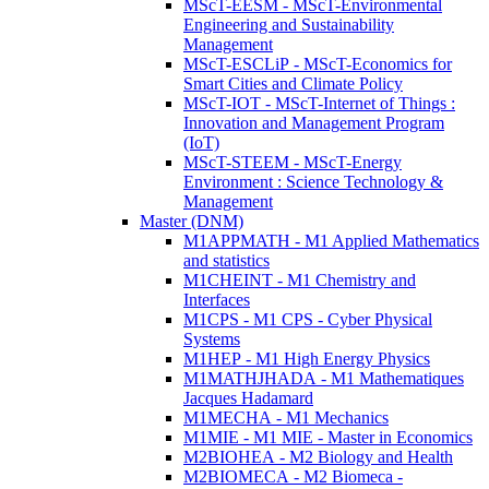
MScT-EESM - MScT-Environmental
Engineering and Sustainability
Management
MScT-ESCLiP - MScT-Economics for
Smart Cities and Climate Policy
MScT-IOT - MScT-Internet of Things :
Innovation and Management Program
(IoT)
MScT-STEEM - MScT-Energy
Environment : Science Technology &
Management
Master (DNM)
M1APPMATH - M1 Applied Mathematics
and statistics
M1CHEINT - M1 Chemistry and
Interfaces
M1CPS - M1 CPS - Cyber Physical
Systems
M1HEP - M1 High Energy Physics
M1MATHJHADA - M1 Mathematiques
Jacques Hadamard
M1MECHA - M1 Mechanics
M1MIE - M1 MIE - Master in Economics
M2BIOHEA - M2 Biology and Health
M2BIOMECA - M2 Biomeca -