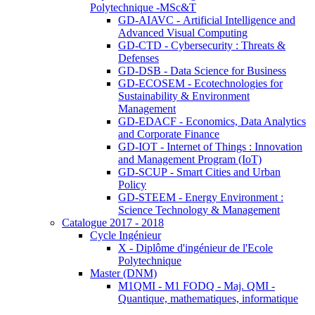
Polytechnique -MSc&T
GD-AIAVC - Artificial Intelligence and
Advanced Visual Computing
GD-CTD - Cybersecurity : Threats &
Defenses
GD-DSB - Data Science for Business
GD-ECOSEM - Ecotechnologies for
Sustainability & Environment
Management
GD-EDACF - Economics, Data Analytics
and Corporate Finance
GD-IOT - Internet of Things : Innovation
and Management Program (IoT)
GD-SCUP - Smart Cities and Urban
Policy
GD-STEEM - Energy Environment :
Science Technology & Management
Catalogue 2017 - 2018
Cycle Ingénieur
X - Diplôme d'ingénieur de l'Ecole
Polytechnique
Master (DNM)
M1QMI - M1 FODQ - Maj. QMI -
Quantique, mathematiques, informatique