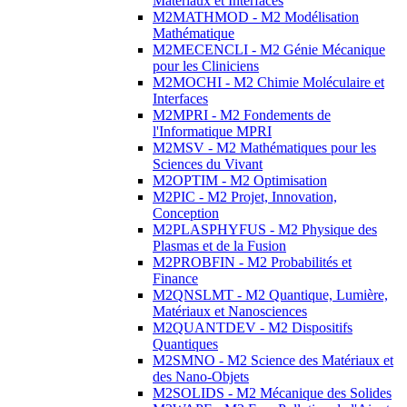
Matériaux et Interfaces
M2MATHMOD - M2 Modélisation
Mathématique
M2MECENCLI - M2 Génie Mécanique
pour les Cliniciens
M2MOCHI - M2 Chimie Moléculaire et
Interfaces
M2MPRI - M2 Fondements de
l'Informatique MPRI
M2MSV - M2 Mathématiques pour les
Sciences du Vivant
M2OPTIM - M2 Optimisation
M2PIC - M2 Projet, Innovation,
Conception
M2PLASPHYFUS - M2 Physique des
Plasmas et de la Fusion
M2PROBFIN - M2 Probabilités et
Finance
M2QNSLMT - M2 Quantique, Lumière,
Matériaux et Nanosciences
M2QUANTDEV - M2 Dispositifs
Quantiques
M2SMNO - M2 Science des Matériaux et
des Nano-Objets
M2SOLIDS - M2 Mécanique des Solides